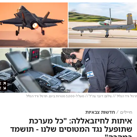
רד הגליל // צילום: דובר צה"ל // מעל ל-3,000 מטרות ביום. תרגיל ורד הגליל
חיילים
חדשות צבאיות
איתות לחיזבאללה: "כל מערכת
שתופעל נגד המטוסים שלנו - תושמד
במהרה"