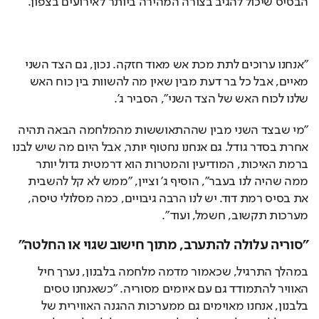
הבסיס שיכול להגיב בצורה המהירה ביותר לאירועים בצפון.
"אנחנו ערוכים לתת מכת אש מאוד חזקה. נכון, גם הצד השני 
מאיים, אבל כל בר דעת מבין שאין מה להשוות בין כוח האש 
שלנו לכוח האש של הצד השני", הסביר ג'. 
"מי שבצד השני מבין שההתאוששות מהמלחמה הבאה תהיה 
אחרת בסדר גודל. גם אנחנו נחטוף יותר, אבל היום מה שיש לבנו 
ברמת האיכות, המודיעין והמטרות הוא דרמטית גדול יותר 
ממה שהיה לנו בעבר", הוסיף ג' וציין, "ממש לא קל להשבית 
את בסיס רמת דוד. יש לנו הרבה גיבויים, כמה מסלולי טיסה, 
מערכות תקשוב, חשמל, ועוד".
"סוריה עלולה להתערב, מתוך חישוב שגוי או החלטה"
במהלך התרגיל, שכאמור מדמה מלחמה בלבנון, נערך חיל 
האוויר להתמודד גם עם איומים מסוריה. "כשאנחנו טסים 
בלבנון, אנחנו מאוימים גם ממערכות ההגנה האווירית של 