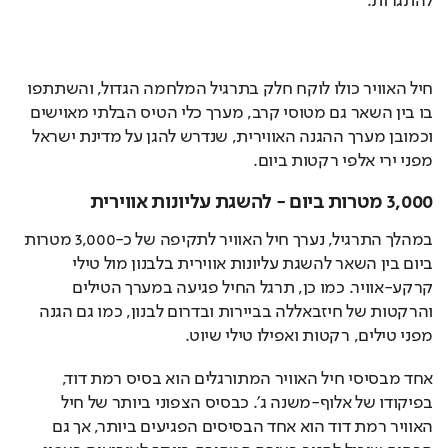
להתגרות.
חיל האוויר כולו לוקח חלק בתרגיל המלחמה הגדול, והשתתפו 
בו בין השאר גם מטוסי קרב, מערך כלי הטיס הבלתי מאוישים 
וכמובן מערך ההגנה האווירית, שנדרש להגן על מדינת ישראל 
מפני ירי אלפי רקטות ביום.
3,000 מטרות ביום - להשגת עליונות אווירית
במהלך התרגיל, נערך חיל האוויר לתקיפה של כ-3,000 מטרות 
ביום בין השאר להשגת עליונות אווירית בלבנון מול טילי 
קרקע-אוויר. כמו כן, תרגל החיל פגיעה במערך הטילים 
והרקטות של חיזבאללה בביירות ובדרום לבנון, כמו גם הגנה 
מפני טילים, רקטות ואפילו טילי שיוט.
אחד מבסיסי חיל האוויר המתורגלים הוא בסיס רמת דוד, 
בפיקודו של אלוף-משנה ג'. כבסיס הצפוני ביותר של חיל 
האוויר רמת דוד הוא אחד הבסיסים הפגיעים ביותר, אך גם 