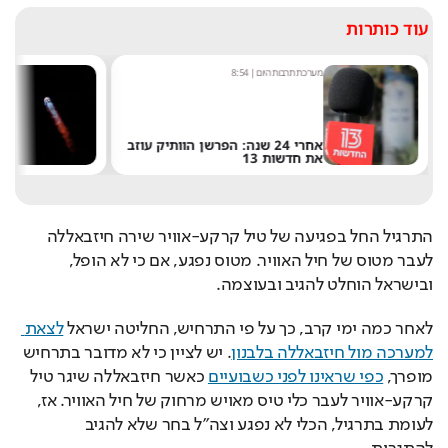
עוד כותרות
מערכת תרבות היום
|
8:54
שחר 
אחרי 24 שנה: הפרשן הוותיק עוזב
את חדשות 13
של 
התרגיל החל בפגיעה של טיל קרקע-אוויר שירה חיזבאללה 
לעבר מטוס של חיל האוויר. מטוס נפגע, אם כי לא הופל, 
ובישראל הוחלט להגיב ובעוצמה. 
לאחר כמה ימי קרב, כך על פי התרחיש, החליטה ישראל 
לצאת 
למערכה מול חיזבאללה בלבנון
. יש לציין כי לא מדובר בתרחיש 
מופרך, 
כפי שראינו לפני כשבועיים
 כאשר חיזבאללה שיגר טיל 
קרקע-אוויר לעבר כלי טיס מאויש מרחוק של חיל האוויר. אז, 
לעומת בתרגיל, הכלי לא נפגע וצה"ל בחר שלא להגיב 