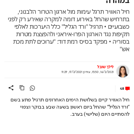
חיל האוויר תרגל עימות מול ארגון הטרור הלבנוני,
בתרחיש שהחל באירוע דומה למקרה שאירע רק לפני
כשבועיים • תרגיל "ורד הגליל" כלל היערכות לאלפי
תקיפות נגד הארגון הפרו-איראני ולהפצצת מטרות
בסוריה • מפקד בסיס רמת דוד: "ערוכים לתת מכת
אש"
לילך שובל
16/2/2021, 15:50
,
עודכן
17/2/2021, 11:29
48
חיל האוויר קיים בשלושת הימים האחרונים תרגיל פתע בשם 
"ורד הגליל" שהחל ביום ראשון בשעה שבע בבוקר וצפוי 
להסתיים היום (שלישי) בערב.
Loaded
: 
Unmute
66.41%