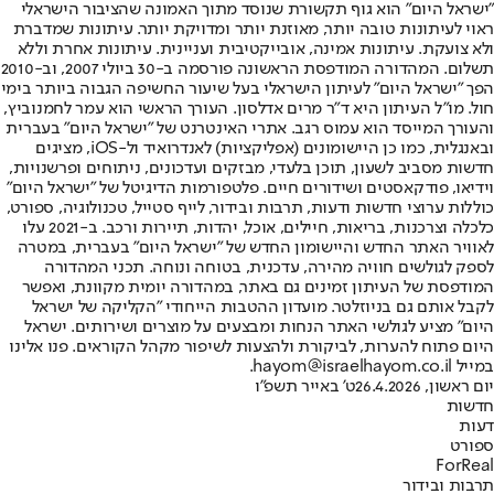
"ישראל היום" הוא גוף תקשורת שנוסד מתוך האמונה שהציבור הישראלי
ראוי לעיתונות טובה יותר, מאוזנת יותר ומדויקת יותר. עיתונות שמדברת
ולא צועקת. עיתונות אמינה, אובייקטיבית ועניינית. עיתונות אחרת וללא
תשלום. המהדורה המודפסת הראשונה פורסמה ב-30 ביולי 2007, וב-2010
הפך "ישראל היום" לעיתון הישראלי בעל שיעור החשיפה הגבוה ביותר בימי
חול. מו"ל העיתון היא ד"ר מרים אדלסון. העורך הראשי הוא עמר לחמנוביץ,
והעורך המייסד הוא עמוס רגב. אתרי האינטרנט של "ישראל היום" בעברית
ובאנגלית, כמו כן היישומונים (אפליקציות) לאנדרואיד ול-iOS, מציגים
חדשות מסביב לשעון, תוכן בלעדי, מבזקים ועדכונים, ניתוחים ופרשנויות,
וידיאו, פודקאסטים ושידורים חיים. פלטפורמות הדיגיטל של "ישראל היום"
כוללות ערוצי חדשות ודעות, תרבות ובידור, לייף סטייל, טכנולוגיה, ספורט,
כלכלה וצרכנות, בריאות, חיילים, אוכל, יהדות, תיירות ורכב. ב-2021 עלו
לאוויר האתר החדש והיישומון החדש של "ישראל היום" בעברית, במטרה
לספק לגולשים חוויה מהירה, עדכנית, בטוחה ונוחה. תכני המהדורה
המודפסת של העיתון זמינים גם באתר, במהדורה יומית מקוונת, ואפשר
לקבל אותם גם בניוזלטר. מועדון ההטבות הייחודי "הקליקה של ישראל
היום" מציע לגולשי האתר הנחות ומבצעים על מוצרים ושירותים. ישראל
היום פתוח להערות, לביקורת ולהצעות לשיפור מקהל הקוראים. פנו אלינו
במייל hayom@israelhayom.co.il.
יום ראשון, 26.4.2026
ט' באייר תשפ"ו
חדשות
דעות
ספורט
ForReal
תרבות ובידור