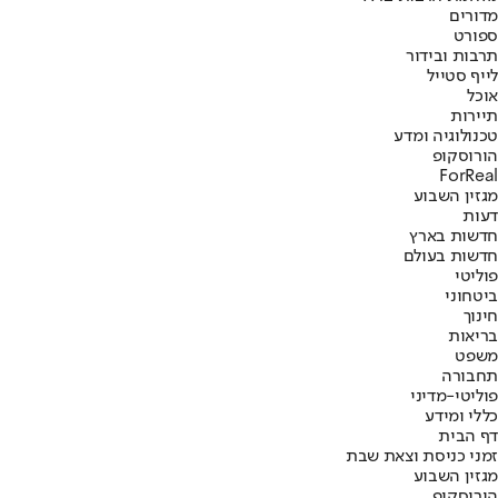
מדורים
ספורט
תרבות ובידור
לייף סטייל
אוכל
תיירות
טכנולוגיה ומדע
הורוסקופ
ForReal
מגזין השבוע
דעות
חדשות בארץ
חדשות בעולם
פוליטי
ביטחוני
חינוך
בריאות
משפט
תחבורה
פוליטי-מדיני
כללי ומידע
דף הבית
זמני כניסת וצאת שבת
מגזין השבוע
הורוסקופ