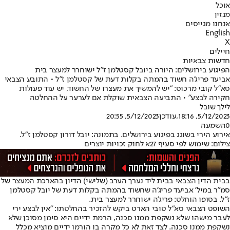
אוכל
מגזין
אנחנו מגייסים
English
X
חיילים
חדשות צבאיות
הפיגוע בירושלים: היורה ביובל קסטלמן ז"ל ישוחרר למעצר בית
אביעד פריג'ה חשוד בהמתה בקלות דעת של קסטלמן ז"ל • התובע הצבאי
סא"ל קובי מרכוס: "יש להמשיך את מעצרו של החשוד, יש עוד פעולות
חקירה לבצע" • התביעה הצבאית שוקלת אם לערער על ההחלטה
לילך שובל
5/12/2023, 18:16
,עודכן
5/12/2023, 20:55
0
השמעה
אירוע הירי בשוגג בפיגוע בירושלים. בתמונה: יובל דורון קסטלמן ז״ל.
צילום: שימוש לפי סעיף 27א לחוק זכויות יוצרים
בבית הדין הצבאי בבית ליד נערך הערב (שלישי) הדיון בהארכת המעצר של
סמ"ר במיל' אביעד פריג'ה שחשוד בהמתה בקלות דעת של יובל קסטלמן
ז"ל. בסופו הוחלט: פריג'ה ישוחרר למעצר בית.
השופט הצבאי סא״ל טובי הארט ביקש להזכיר בהחלטתו: ״אין לבצע ירי
לעבר מישהו שלא נשקפת ממנו סכנה, הרמת ידיים היא סימן מסוכן שלא
נשקפת ממנו סכנה. לצד זאת לא כל מקרה בו הורמו ידיים מוציא מכלל