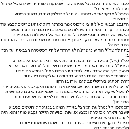
סכנה כפי שהיה בעבר. כל שניתן לומר שבמקרה מעין זה יש להפעיל שיקול
דעת לפני ביצוע ירי״.
המפכ"ל מבקר את משפחתו של יובל קסטלמן שנהרג בשוגג בפיגוע
בירושלים
התובע הצבאי סא"ל קובי מרכוס אמר במהלך דיון: "אנחנו צריכים לבצע עוד
פעולות חקירה, במיוחד הפעולות שבהעלנו בדיון מצדיקות את המשך
המעצר של החשוד, וכפי שניתן לראות הצפי של הפעולות המרכזיות
יסתיים ביום חמישי בבוקר. לפיכך אנחנו סבורים שנקודת הבחינה הנוספת
הינה ראויה".
בתחילה צה"ל הודיע כי פריג'ה לא ייחקר על ידי המשטרה הצבאית ואז חזר
בו.
סמ"ר (מיל') אביעד פריג'ה בעת הארכת מעצרו,צילום: שמואל בוכריס
המפכ"ל, קובי שבתאי, ביקר את משפחתו של יובל: "אירוע כואב, אירוע
מצער, בסך הכל אזרח שבא לתת סיוע בפיגוע פח"ע ומצא את מותו
בנסיבות מצערות. האירוע כרגע בחקירה ויש לקחים ראשונים.
זירת הפיגוע בירושלים,צילום: אורן בן חקון
"צריכה להיות רגישות לפני שמוצאים אקדח מהנרתיק, לפני שמבצעים ירי,
להפעיל שיקול דעת, לראות שיש באמת דבר שמאיים, ויש סכנה מוחשית,
במידה והסכנה נעצרת, זה שלב שבו חייבים לעצור עד שיגיעו כוחות
הביטחון".
קסטלמן ז"ל נטרל את המחבל בזירת הפיגוע בכניסה לירושלים בשבוע
שעבר, ולאחר מכן נורה ונפצע אנושות. בשעות הלילה נקבע מותו והוא היה
לקורבן הרביעי בפיגוע.
טעינו? נתקן! אם מצאתם טעות בכתבה, נשמח שתשתפו אותנו
מלחמת חרבות ברזל