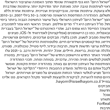
"ישראל היום" הוא גוף תקשורת שנוסד מתוך האמונה שהציבור הישראלי
ראוי לעיתונות טובה יותר, מאוזנת יותר ומדויקת יותר. עיתונות שמדברת
ולא צועקת. עיתונות אמינה, אובייקטיבית ועניינית. עיתונות אחרת וללא
תשלום. המהדורה המודפסת הראשונה פורסמה ב-30 ביולי 2007, וב-2010
הפך "ישראל היום" לעיתון הישראלי בעל שיעור החשיפה הגבוה ביותר בימי
חול. מו"ל העיתון היא ד"ר מרים אדלסון. העורך הראשי הוא עמר לחמנוביץ,
והעורך המייסד הוא עמוס רגב. אתרי האינטרנט של "ישראל היום" בעברית
ובאנגלית, כמו כן היישומונים (אפליקציות) לאנדרואיד ול-iOS, מציגים
חדשות מסביב לשעון, תוכן בלעדי, מבזקים ועדכונים, ניתוחים ופרשנויות,
וידיאו, פודקאסטים ושידורים חיים. פלטפורמות הדיגיטל של "ישראל היום"
כוללות ערוצי חדשות ודעות, תרבות ובידור, לייף סטייל, טכנולוגיה, ספורט,
כלכלה וצרכנות, בריאות, חיילים, אוכל, יהדות, תיירות ורכב. ב-2021 עלו
לאוויר האתר החדש והיישומון החדש של "ישראל היום" בעברית, במטרה
לספק לגולשים חוויה מהירה, עדכנית, בטוחה ונוחה. תכני המהדורה
המודפסת של העיתון זמינים גם באתר, במהדורה יומית מקוונת, ואפשר
לקבל אותם גם בניוזלטר. מועדון ההטבות הייחודי "הקליקה של ישראל
היום" מציע לגולשי האתר הנחות ומבצעים על מוצרים ושירותים. ישראל
היום פתוח להערות, לביקורת ולהצעות לשיפור מקהל הקוראים. פנו אלינו
במייל hayom@israelhayom.co.il.
מבזקים
חדשות
אוכל
תשחץ
ForReal
תרבות