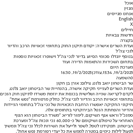
אוכל
מגזין
אנחנו מגייסים
English
X
חיילים
חדשות צבאיות
בקצרה
ועדת השרים אישרה: יקודם תיקון החוק בתחומי זכאויות הרכב והדיור
לנכי צה"ל
בנוסף יוגדלו סכומי הסיוע בדיור לנכי צה"ל וישופרו זכאויות נוספות
בתחום השכירות והתאמות הדירה ועוד
מערכת היום
19/2/2023, 15:34
,עודכן
19/2/2023, 16:30
0
השמעה
שר הביטחון יואב גלנט, צילום: אורן בן חקון
ועדת השרים לענייני חקיקה אישרה, בהנחיית שר הביטחון יואב גלנט,
לקדם לקריאה שנייה ושלישית בכנסת את יוזמת משרדו לתיקון חוק הנכים
בתחומי זכאויות הרכב והדיור לנכי צה"ל, כחלק מרפורמת "נפש אחת".
תיקוני החקיקה יאפשרו הרחבת הזכאויות של נכי צה״ל בתחומי הניידות
והדיור והפחתת הנטל הבירוקרטי בתחומים אלה.
סמנכ"ל וראש אגף השיקום, לימור לוריא: "משרד הביטחון הוא הגוף
האחראי על טיפולם ושיקומם של כ-60,000 נכי ונכות צה"ל ומערכת
הביטחון. תפקידנו לטפל, לשפר ולייעל את השירות לכלל נכי צה"ל ונמשיך
לפעול לילות כימים במטרה לממש את כל יעדי רפורמת נפש אחת".