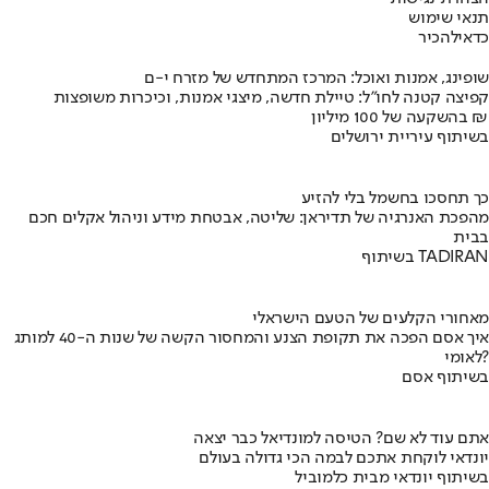
תנאי שימוש
כדאי
להכיר
שופינג, אמנות ואוכל: המרכז המתחדש של מזרח י-ם
קפיצה קטנה לחו"ל: טיילת חדשה, מיצגי אמנות, וכיכרות משופצות
בהשקעה של 100 מיליון ₪
בשיתוף עיריית ירושלים
כך תחסכו בחשמל בלי להזיע
מהפכת האנרגיה של תדיראן: שליטה, אבטחת מידע וניהול אקלים חכם
בבית
בשיתוף TADIRAN
מאחורי הקלעים של הטעם הישראלי
איך אסם הפכה את תקופת הצנע והמחסור הקשה של שנות ה-40 למותג
לאומי?
בשיתוף אסם
אתם עוד לא שם? הטיסה למונדיאל כבר יצאה
יונדאי לוקחת אתכם לבמה הכי גדולה בעולם
בשיתוף יונדאי מבית כלמוביל