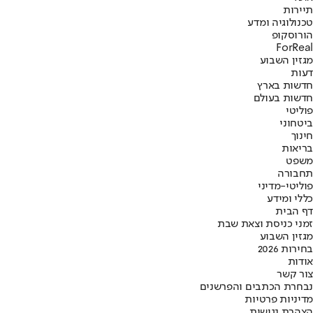
תיירות
טכנולוגיה ומדע
הורוסקופ
ForReal
מגזין השבוע
דעות
חדשות בארץ
חדשות בעולם
פוליטי
ביטחוני
חינוך
בריאות
משפט
תחבורה
פוליטי-מדיני
כללי ומידע
דף הבית
זמני כניסת וצאת שבת
מגזין השבוע
בחירות 2026
אודות
צור קשר
נבחרת הכתבים והפרשנים
מדיניות פרטיות
הצהרת נגישות