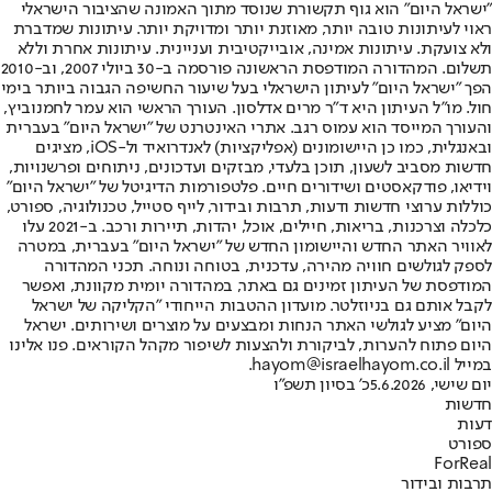
"ישראל היום" הוא גוף תקשורת שנוסד מתוך האמונה שהציבור הישראלי
ראוי לעיתונות טובה יותר, מאוזנת יותר ומדויקת יותר. עיתונות שמדברת
ולא צועקת. עיתונות אמינה, אובייקטיבית ועניינית. עיתונות אחרת וללא
תשלום. המהדורה המודפסת הראשונה פורסמה ב-30 ביולי 2007, וב-2010
הפך "ישראל היום" לעיתון הישראלי בעל שיעור החשיפה הגבוה ביותר בימי
חול. מו"ל העיתון היא ד"ר מרים אדלסון. העורך הראשי הוא עמר לחמנוביץ,
והעורך המייסד הוא עמוס רגב. אתרי האינטרנט של "ישראל היום" בעברית
ובאנגלית, כמו כן היישומונים (אפליקציות) לאנדרואיד ול-iOS, מציגים
חדשות מסביב לשעון, תוכן בלעדי, מבזקים ועדכונים, ניתוחים ופרשנויות,
וידיאו, פודקאסטים ושידורים חיים. פלטפורמות הדיגיטל של "ישראל היום"
כוללות ערוצי חדשות ודעות, תרבות ובידור, לייף סטייל, טכנולוגיה, ספורט,
כלכלה וצרכנות, בריאות, חיילים, אוכל, יהדות, תיירות ורכב. ב-2021 עלו
לאוויר האתר החדש והיישומון החדש של "ישראל היום" בעברית, במטרה
לספק לגולשים חוויה מהירה, עדכנית, בטוחה ונוחה. תכני המהדורה
המודפסת של העיתון זמינים גם באתר, במהדורה יומית מקוונת, ואפשר
לקבל אותם גם בניוזלטר. מועדון ההטבות הייחודי "הקליקה של ישראל
היום" מציע לגולשי האתר הנחות ומבצעים על מוצרים ושירותים. ישראל
היום פתוח להערות, לביקורת ולהצעות לשיפור מקהל הקוראים. פנו אלינו
במייל hayom@israelhayom.co.il.
יום שישי, 5.6.2026
כ' בסיון תשפ"ו
חדשות
דעות
ספורט
ForReal
תרבות ובידור