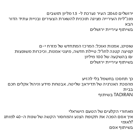
ירושלים 2040: העיר נערכת ל- 1.5 מליון תושבים
מנכ"לית העירייה מציגה תוכנית להשארת הצעירים ובניית עתיד הדור
הבא
בשיתוף עיריית ירושלים
שופינג, אמנות ואוכל: המרכז המתחדש של מזרח י-ם
קפיצה קטנה לחו"ל: טיילת חדשה, מיצגי אמנות, וכיכרות משופצות
בהשקעה של 100 מיליון ₪
בשיתוף עיריית ירושלים
כך תחסכו בחשמל בלי להזיע
מהפכת האנרגיה של תדיראן: שליטה, אבטחת מידע וניהול אקלים חכם
בבית
בשיתוף TADIRAN
מאחורי הקלעים של הטעם הישראלי
איך אסם הפכה את תקופת הצנע והמחסור הקשה של שנות ה-40 למותג
לאומי?
בשיתוף אסם