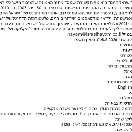
"ישראל היום" הוא גוף תקשורת שנוסד מתוך האמונה שהציבור הישראלי ראוי 
ת
ופרשנויות, וידיאו, פודקאסטים ושידורים חיים. פלטפורמות הדיגיטל של "ישרא
ב-2021 עלו לאוויר האתר החדש והיישומון החדש של "ישראל היום" בע
ואפשר לקבל אותם גם בניוזלטר. מועדון ההטבות הייחודי "הקליקה של ישרא
במייל hayom@israelhayom.co.il.
יום שני, 8.6.2026
כ"ג בסיון תשפ"ו
חדשות
דעות
ספורט
ForReal
תרבות ובידור
אוכל
מגזין
אנחנו מגייסים
English
X
חיילים
חדשות צבאיות
דרמה ברמת הגולן: צה"ל חילץ נער משדה מוקשים
כוחות הנדסה פינו את בן ה-17 מהשדה ליד קיבוץ מיצר • מסוק וכוחות נוספים הוזנקו לזירה והנער הועבר לבדיקה רפואית
לילך שובל
24/1/2023, 21:14
,עודכן
24/1/2023, 21:58
0
השמעה