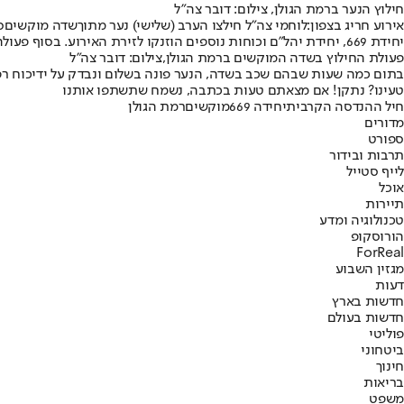
חילוץ הנער ברמת הגולן, צילום: דובר צה"ל
אירוע חריג בצפון:
לוחמי צה"ל חילצו הערב (שלישי) נער מתוך
שדה מוקשים
ס
יחידת 669
, יחידת יהל"ם וכוחות נוספים הוזנקו לזירת האירוע. בסוף פעולה מורכבת, כוחו
פעולת החילוץ בשדה המוקשים ברמת הגולן,צילום: דובר צה"ל
בתום כמה שעות שבהם שכב בשדה, הנער פונה בשלום ונבדק על ידי
כוח רפ
טעינו? נתקן! אם מצאתם טעות בכתבה, נשמח שתשתפו אותנו
חיל ההנדסה הקרבית
יחידה 669
מוקשים
רמת הגולן
מדורים
ספורט
תרבות ובידור
לייף סטייל
אוכל
תיירות
טכנולוגיה ומדע
הורוסקופ
ForReal
מגזין השבוע
דעות
חדשות בארץ
חדשות בעולם
פוליטי
ביטחוני
חינוך
בריאות
משפט