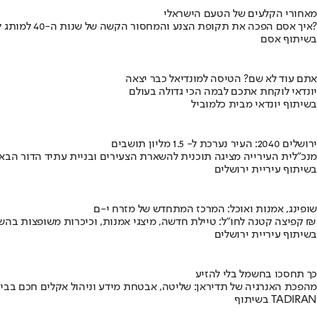
מאחורי הקלעים של הטעם הישראלי
איך אסם הפכה את תקופת הצנע והמחסור הקשה של שנות ה-40 למותג לאומי?
בשיתוף אסם
אתם עוד לא שם? הטיסה למונדיאל כבר יצאה
יונדאי לוקחת אתכם לבמה הכי גדולה בעולם
בשיתוף יונדאי מבית כלמוביל
ירושלים 2040: העיר נערכת ל- 1.5 מליון תושבים
מנכ"לית העירייה מציגה תוכנית להשארת הצעירים ובניית עתיד הדור הבא
בשיתוף עיריית ירושלים
שופינג, אמנות ואוכל: המרכז המתחדש של מזרח י-ם
קפיצה קטנה לחו"ל: טיילת חדשה, מיצגי אמנות, וכיכרות משופצות בהשקעה של 100 מיליון ₪
בשיתוף עיריית ירושלים
כך תחסכו בחשמל בלי להזיע
מהפכת האנרגיה של תדיראן: שליטה, אבטחת מידע וניהול אקלים חכם בבי
בשיתוף TADIRAN