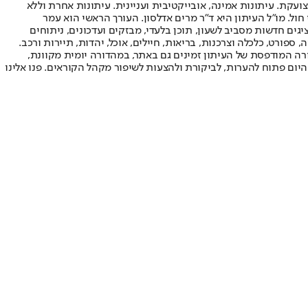
ועקת. עיתונות אמינה, אובייקטיבית ועניינית. עיתונות אחרת וללא
עור החשיפה הגבוה ביותר בימי חול. מו"ל העיתון היא ד"ר מרים אדלסון. העורך הראשי הוא עמר
 והעורך המייסד הוא עמוס רגב. אתרי האינטרנט של "ישראל היום" בעברית ובאנגלית, כמו כן היישומונים (אפליקציות) לאנדרואיד ול-iOS, מציגים חדשות מסביב לשעון, תוכן בלעדי, מבזקים ועדכונים, ניתוחים
, ספורט, כלכלה וצרכנות, בריאות, חיילים, אוכל, יהדות, תיירות ורכב.
דורה המודפסת של העיתון זמינים גם באתר, במהדורה יומית מקוונת,
היום פתוח להערות, לביקורת ולהצעות לשיפור מקהל הקוראים. פנו אלינו