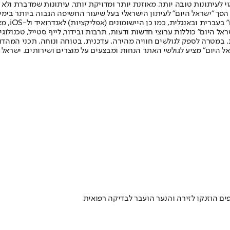
לעיתונות טובה יותר, מאוזנת יותר ומדויקת יותר. עיתונות שמדברת ולא צ
שלום. המהדורה המודפסת הראשונה פורסמה ב-30 ביולי 2007, וב-2010 הפך "ישראל היום" לעיתון הישראלי בעל שי
לחמנוביץ,
ל היום" כוללות ערוצי חדשות ודעות, תרבות ובידור, לייף סטייל, טכנולוגיה
ברית, במטרה לספק לגולשים חוויה מהירה, עדכנית, בטוחה ונוחה. תכני המה
ל היום" מציע לגולשי האתר הנחות ומבצעים על מוצרים ושירותים. ישראל 