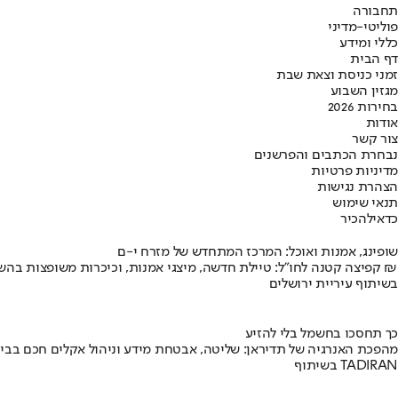
תחבורה
פוליטי-מדיני
כללי ומידע
דף הבית
זמני כניסת וצאת שבת
מגזין השבוע
בחירות 2026
אודות
צור קשר
נבחרת הכתבים והפרשנים
מדיניות פרטיות
הצהרת נגישות
תנאי שימוש
כדאי
להכיר
שופינג, אמנות ואוכל: המרכז המתחדש של מזרח י-ם
קפיצה קטנה לחו"ל: טיילת חדשה, מיצגי אמנות, וכיכרות משופצות בהשקעה של 100 מיליון ₪
בשיתוף עיריית ירושלים
כך תחסכו בחשמל בלי להזיע
מהפכת האנרגיה של תדיראן: שליטה, אבטחת מידע וניהול אקלים חכם בבי
בשיתוף TADIRAN