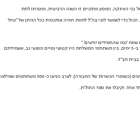
ו של בני האינקה. המסע מתקיים זו השנה הרביעית, ומטרתו לתת
כול כדי לאפשר לנכי צה"ל לחוות חוויה אותנטית ככל הניתן של "טיול
שמח 'כמו שהחסידים יודעים'."
המשלחת הגיעה לקוסקו בשבוע שעבר, בליווי 15 אנשי צוות, ויצאה למסע מפרך בן שלושה ימים בהרים. במהלכו טיפסו לגובה 4500 מטר, וגמעו 30 ק"מ ב-3 ימים. בין משתתפי המשלחת היו קטועי גפיים ונפגעי גב, שעמידתם
בבית חב"ד.
נשאר עד מאוחר בלילה כדי לקבל את פניהם ולספק להם ארוחה בשרית עשירה אחרי המסע המאתגר, שהתבסס על פסטה וביצים (כשומרי הכשרות של החבורה). לערב הגיעו כ-300 משתתפים שמילאו
ד אחד, וקיבלו את ספר החת"ת.