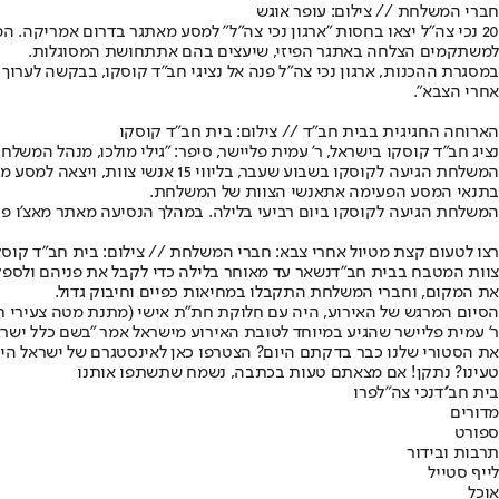
חברי המשלחת // צילום: עופר אוגש
20 נכי צה"ל יצאו בחסות "ארגון נכי צה"ל" למסע מאתגר בדרום אמריקה.
למשתקמים הצלחה באתגר הפיזי, שיעצים בהם את
תחושת המסוגלות.
במסגרת ההכנות, ארגון נכי צה"ל פנה אל נציגי חב"ד קוסקו, בבקשה לערוך
אחרי הצבא".
הארוחה החגיגית בבית חב"ד // צילום: בית חב"ד קוסקו
נציג חב"ד קוסקו בישראל, ר' עמית פליישר, סיפר: "גילי מולכו, מנהל המש
בתנאי המסע הפעימה את
אנשי הצוות של המשלחת.
המשלחת הגיעה לקוסקו ביום רביעי בלילה. במהלך הנסיעה מאתר מאצ'ו פי
רצו לטעום קצת מטיול אחרי צבא: חברי המשלחת // צילום: בית חב"ד קוסק
צוות המטבח בבית חב"ד
את המקום, וחברי המשלחת התקבלו במחיאות כפיים וחיבוק גדול.
הסיום המרגש של האירוע, היה עם חלוקת חת"ת אישי (מתנת מטה צעירי חב
ר' עמית פליישר שהגיע במיוחד לטובת האירוע מישראל אמר "בשם כלל ישר
את הסטורי שלנו כבר בדקתם היום? הצטרפו כאן לאינסטגרם של ישראל היו
טעינו? נתקן! אם מצאתם טעות בכתבה, נשמח שתשתפו אותנו
בית חב''ד
נכי צה"ל
פרו
מדורים
ספורט
תרבות ובידור
לייף סטייל
אוכל