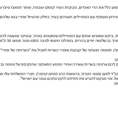
 המסע כלל את הרי האנדים, סביבות העיר קוסקו שבפרו, ואתר המאצ'ו פיצ'
 אירוע משותף עם המטיילים השוהים בעיר, כחלק מהטיול אחרי צבא שלהם. ה
לחת, ביקש שנפגיש אותם עם המטיילים שנמצאים באזור, ובעיקר שנעשה להם 
צ'ו, תואמה הגעתה של קבוצת שומרי כשרות לאכול את "הארוחה של אחרי" 
ו
"ד למען נפגעי הטרור, בראשות הרב מנחם קוטנר). חברי המשלחת עלו אח
אל, אני מבקש להביע את תודתנו להקרבתכם עבור עם ישראל".
ם