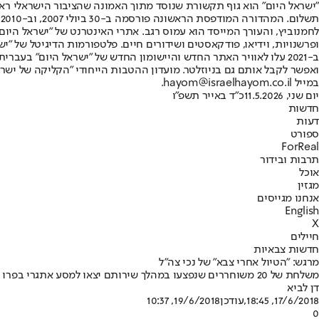
"ישראל היום" הוא גוף תקשורת שנוסד מתוך האמונה שהציבור הישראלי ראוי 
ת
ופרשנויות, וידיאו, פודקאסטים ושידורים חיים. פלטפורמות הדיגיטל של "ישרא
ב-2021 עלו לאוויר האתר החדש והיישומון החדש של "ישראל היום" בע
ואפשר לקבל אותם גם בניוזלטר. מועדון ההטבות הייחודי "הקליקה של ישרא
במייל hayom@israelhayom.co.il.
יום שני, 11.5.2026
כ"ד באייר תשפ"ו
חדשות
דעות
ספורט
ForReal
תרבות ובידור
אוכל
מגזין
אנחנו מגייסים
English
X
חיילים
חדשות צבאיות
מרגש: "הטיול אחרי צבא" של נכי צה"ל
משלחת של 20 משוחררים שנפצעו במהלך שירותם יצאו למסע אתגרי בפרו שכלל 30 ק"מ בשלושה ימים • היעד: להעצים את רוחם בתהליך השיקום הארוך
דן לביא
17/6/2018, 18:45
,עודכן
19/6/2018, 10:37
0