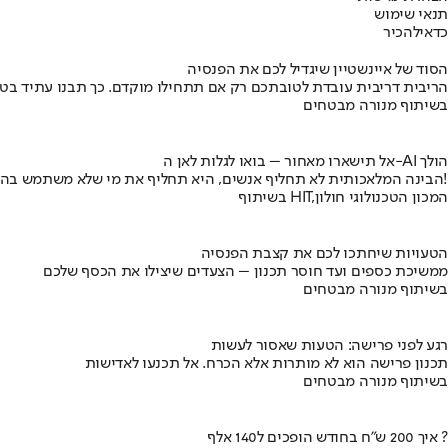
תנאי שימוש
כדאי
להכיר
הסוד של איינשטיין שיגדיל לכם את הפנסיה
הריבית דריבית עובדת לטובתכם רק אם תתחילו מוקדם. כך תבנו עתיד בט
בשיתוף מנורה מבטחים
אל תישארו מאחור – בואו לגלות לאן ה-AI הולך
הבינה המלאכותית לא תחליף אנשים, היא תחליף את מי שלא משתמש בה!
בשיתוף HIT,המכון הטכנולוגי חולון
הטעויות שיחתכו לכם את קצבת הפנסיה
ממשיכת כספים ועד חוסר תכנון – הצעדים שיצילו את הכסף שלכם
בשיתוף מנורה מבטחים
רגע לפני פרישה: הטעות שאסור לעשות
תכנון פרישה הוא לא מותרות אלא הכרח. אל תכנעו לאדישות
בשיתוף מנורה מבטחים
איך 200 ש"ח בחודש הופכים ל140 אלף ?