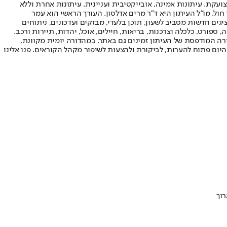
ועקת. עיתונות אמינה, אובייקטיבית ועניינית. עיתונות אחרת וללא
עור החשיפה הגבוה ביותר בימי חול. מו"ל העיתון היא ד"ר מרים אדלסון. העורך הראשי הוא עמר
 והעורך המייסד הוא עמוס רגב. אתרי האינטרנט של "ישראל היום" בעברית ובאנגלית, כמו כן היישומונים (אפליקציות) לאנדרואיד ול-iOS, מציגים חדשות מסביב לשעון, תוכן בלעדי, מבזקים ועדכונים, ניתוחים
, ספורט, כלכלה וצרכנות, בריאות, חיילים, אוכל, יהדות, תיירות ורכב.
דורה המודפסת של העיתון זמינים גם באתר, במהדורה יומית מקוונת,
היום פתוח להערות, לביקורת ולהצעות לשיפור מקהל הקוראים. פנו אלינו