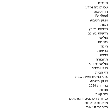
תיירות
טכנולוגיה ומדע
הורוסקופ
ForReal
מגזין השבוע
דעות
חדשות בארץ
חדשות בעולם
פוליטי
ביטחוני
חינוך
בריאות
משפט
תחבורה
פוליטי-מדיני
כללי ומידע
דף הבית
זמני כניסת וצאת שבת
מגזין השבוע
בחירות 2026
אודות
צור קשר
נבחרת הכתבים והפרשנים
מדיניות פרטיות
הצהרת נגישות