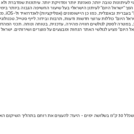
לעיתונות טובה יותר, מאוזנת יותר ומדויקת יותר. עיתונות שמדברת ולא צ
שלום. המהדורה המודפסת הראשונה פורסמה ב-30 ביולי 2007, וב-2010 הפך "ישראל היום" לעיתון הישראלי בעל שי
לחמנוביץ,
ל היום" כוללות ערוצי חדשות ודעות, תרבות ובידור, לייף סטייל, טכנולוגיה
ברית, במטרה לספק לגולשים חוויה מהירה, עדכנית, בטוחה ונוחה. תכני המה
ל היום" מציע לגולשי האתר הנחות ומבצעים על מוצרים ושירותים. ישראל 