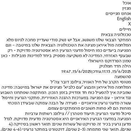
אוכל
מגזין
אנחנו מגייסים
English
X
חיילים
טכנולוגיה צבאית
המחקר הצבאי שלנו משגשג, אבל יש נשק סודי שעדיין מחכה לגיוס מלא
המלחמה מול איראן מציגה את הטכנולוגיה הצבאית שלנו במיטבה - וגם
הפגיעה ביעדים כמו חיסול מדעני הגרעין היא אסטרטגיה מדויקת • רק
שבענף האזרחי, המדינה לא משקיעה מספיק ביחד למדינות מובילות • כאן
טמון הפרדוקס הישראלי
הילה חדד חמלניק
15/6/2025, 11:13
,עודכן
15/6/2025, 19:47
0
השמעה
מטוסי הקרב של חיל האוויר, צילום: דובר צה"ל
המלחמה מול איראן ומבצע "עם כלביא" מציגים את ישראל במיטבה: מדינה
שמבינה איך להפעיל כוח חד ומדויק בזמן הנכון. המתקפה שפתחנו השבוע
נגד איראן - עם הפגיעה במערכות ההגנה האווירית, מתקני הגרעין וחיסול
עשרה מדעני גרעין איראניים - מעידה על הבנה עמוקה שבעידן הנוכחי
מוחות הם לא פחות חשובים מהמתקנים עצמם.
סיכול מדעני הגרעין: תיעוד מטהרן // צילום: רשתות ערביות
הפגיעה במדעני הגרעין האיראניים היא אסטרטגיה מדעית מדויקת. לגדל
מדען גרעין בכיר זה פרויקט של עשרות שנים: תואר ראשון בפיזיקה (4
שנים), תואר שני מתמחה (2-3 שנים), דוקטורט במחקר גרעיני (4-6 שנים),