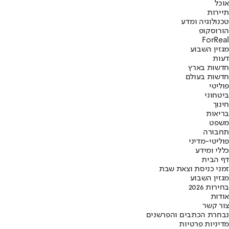
אוכל
תיירות
טכנולוגיה ומדע
הורוסקופ
ForReal
מגזין השבוע
דעות
חדשות בארץ
חדשות בעולם
פוליטי
ביטחוני
חינוך
בריאות
משפט
תחבורה
פוליטי-מדיני
כללי ומידע
דף הבית
זמני כניסת וצאת שבת
מגזין השבוע
בחירות 2026
אודות
צור קשר
נבחרת הכתבים והפרשנים
מדיניות פרטיות