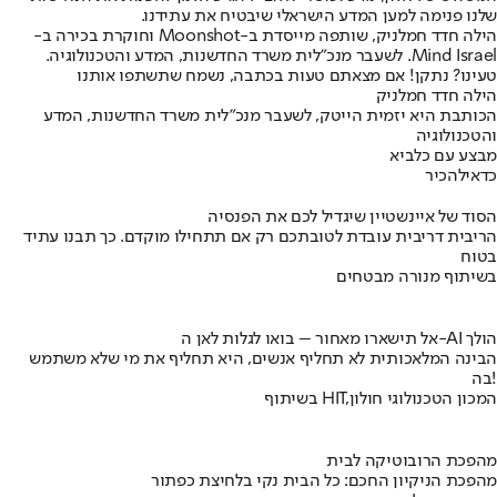
שלנו פנימה למען המדע הישראלי שיבטיח את עתידנו.
הילה חדד חמלניק, שותפה מייסדת ב-Moonshot וחוקרת בכירה ב-
Mind Israel. לשעבר מנכ"לית משרד החדשנות, המדע והטכנולוגיה.
טעינו? נתקן! אם מצאתם טעות בכתבה, נשמח שתשתפו אותנו
הילה חדד חמלניק
הכותבת היא יזמית הייטק, לשעבר מנכ״לית משרד החדשנות, המדע
והטכנולוגיה
מבצע עם כלביא
כדאי
להכיר
הסוד של איינשטיין שיגדיל לכם את הפנסיה
הריבית דריבית עובדת לטובתכם רק אם תתחילו מוקדם. כך תבנו עתיד
בטוח
בשיתוף מנורה מבטחים
אל תישארו מאחור – בואו לגלות לאן ה-AI הולך
הבינה המלאכותית לא תחליף אנשים, היא תחליף את מי שלא משתמש
בה!
בשיתוף HIT,המכון הטכנולוגי חולון
מהפכת הרובוטיקה לבית
מהפכת הניקיון החכם: כל הבית נקי בלחיצת כפתור