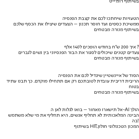
בשיתוף רונלייט
הטעויות שיחתכו לכם את קצבת הפנסיה
ממשיכת כספים ועד חוסר תכנון – הצעדים שיצילו את הכסף שלכם
בשיתוף מנורה מבטחים
איך 200 ש"ח בחודש הופכים ל140 אלף ?
צעדים קטנים שיכולים לסגור את הבור הפנסיוני בין נשים לגברים
בשיתוף מנורה מבטחים
הסוד של איינשטיין שיגדיל לכם את הפנסיה
הריבית דריבית עובדת לטובתכם רק אם תתחילו מוקדם. כך תבנו עתיד
בטוח
בשיתוף מנורה מבטחים
אל תישארו מאחור – בואו לגלות לאן ה-AI הולך
הבינה המלאכותית לא תחליף אנשים, היא תחליף את מי שלא משתמש
בה!
בשיתוף HIT,המכון הטכנולוגי חולון