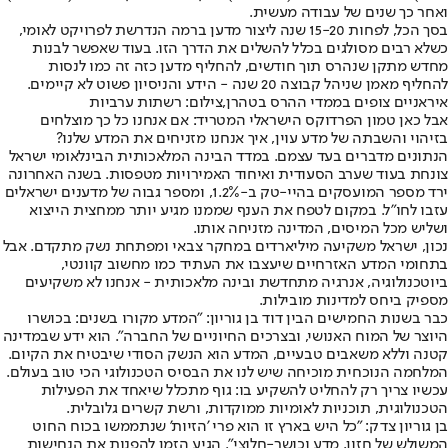
ואחר כך שנים של עבודה מעשית.
בסך הכל, לפחות 15-20 שנה ליצור מדען ברמה הנדרשת לפרויקט לאומי,
כשלא רבים מסולגים בכלל להשלים את הדרך הזו. בעוד שאפשר לבנות
מחדש מתקן שנהרס תוך חודשים, להחליף מדען כזה זה כמו לנסות
להחליף מאמן שניהל קבוצה 20 שנה - הידע והניסיון פשוט לא קיימים.
איראניים צופים בממדי ההרס בטהרן,צילום: רשתות ערביות
אבל כאן טמון הפרדוקס הישראלי המטריד: אם אנחנו כל כך מוצלחים
בזיהוי והשבתה של מדע עוין, איך אנחנו מזניחים את המדע שלנו?
הנתונים מדברים בעד עצמם. במדד הבינה המלאכותית הבינלאומי ישראל
צונחת בעוד שערב הסעודית ואיחוד האמירויות מטפסות. בשנה האחרונה
ירד מספר המועסקים בהיי-טק ב-1.2%, ומספר גבוה של מדענים ישראלים
עזבו לחו"ל. במקום לטפח את הענף שממנו מגיע יותר ממחצית הייצוא
ושליש מכל המיסים, המדינה מזניחה אותו.
נכון, ישראל משקיעה מיליארדים במחקר צבאי ומפתחת נשק מתקדם. אבל
בתחומי המדע האזרחיים שיעצבו את העתיד כמו מחשוב קוונטי,
ביוטכנולוגיה, אנרגיה מתחדשת ובינה מלאכותית - אנחנו לא משקיעים
מספיק ביחס למדינות מובילות.
כבר בשנות החמישים הבין דוד בן גוריון: "המדע מקורו בשנים: בכושרו
היוצר של המוח האנושי, ובצרכים החיוניים של החברה". הוא ידע שבמדינה
קטנה וללא משאבים טבעיים, המדע הוא הנשק הסודי שיבטיח את הקיום.
המלחמה הנוכחית מוכיחה שיש לנו את הבסיס הטכנולוגי הכי טוב בעולם.
עכשיו צריך רק להחליט להשקיע בו: גוף מתכלל שיאחד את הפעילות
הטכנולוגית, תוכניות לאומיות ממוקדות, ורשת קשרים גלובלית.
בן גוריון צדק: "כל היש בארץ זו הוא פרי 'הזיות' שנתממשו בכוח החוט
המשולש של חזון, מדע וכושר-חלוצי". הגיע הזמן להפנות את הנחישות