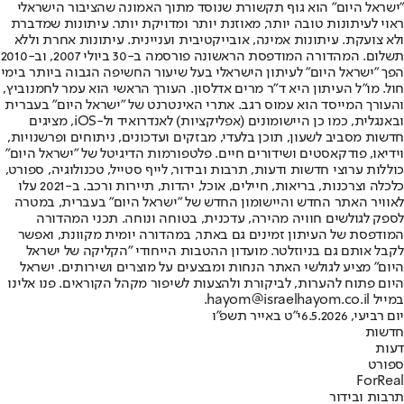
"ישראל היום" הוא גוף תקשורת שנוסד מתוך האמונה שהציבור הישראלי
ראוי לעיתונות טובה יותר, מאוזנת יותר ומדויקת יותר. עיתונות שמדברת
ולא צועקת. עיתונות אמינה, אובייקטיבית ועניינית. עיתונות אחרת וללא
תשלום. המהדורה המודפסת הראשונה פורסמה ב-30 ביולי 2007, וב-2010
הפך "ישראל היום" לעיתון הישראלי בעל שיעור החשיפה הגבוה ביותר בימי
חול. מו"ל העיתון היא ד"ר מרים אדלסון. העורך הראשי הוא עמר לחמנוביץ,
והעורך המייסד הוא עמוס רגב. אתרי האינטרנט של "ישראל היום" בעברית
ובאנגלית, כמו כן היישומונים (אפליקציות) לאנדרואיד ול-iOS, מציגים
חדשות מסביב לשעון, תוכן בלעדי, מבזקים ועדכונים, ניתוחים ופרשנויות,
וידיאו, פודקאסטים ושידורים חיים. פלטפורמות הדיגיטל של "ישראל היום"
כוללות ערוצי חדשות ודעות, תרבות ובידור, לייף סטייל, טכנולוגיה, ספורט,
כלכלה וצרכנות, בריאות, חיילים, אוכל, יהדות, תיירות ורכב. ב-2021 עלו
לאוויר האתר החדש והיישומון החדש של "ישראל היום" בעברית, במטרה
לספק לגולשים חוויה מהירה, עדכנית, בטוחה ונוחה. תכני המהדורה
המודפסת של העיתון זמינים גם באתר, במהדורה יומית מקוונת, ואפשר
לקבל אותם גם בניוזלטר. מועדון ההטבות הייחודי "הקליקה של ישראל
היום" מציע לגולשי האתר הנחות ומבצעים על מוצרים ושירותים. ישראל
היום פתוח להערות, לביקורת ולהצעות לשיפור מקהל הקוראים. פנו אלינו
במייל hayom@israelhayom.co.il.
יום רביעי, 6.5.2026
י"ט באייר תשפ"ו
חדשות
דעות
ספורט
ForReal
תרבות ובידור