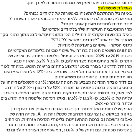
ייחוס, המאפשרת זיהוי אמין של מגמות ותמורות לאורך זמן.
השאלות שנשאלות:
באיזה גיל התחלתם להתעניין באפשרות של לימודים גבוהים?
מתי את/ה מתכוון/ת להתחיל ללמוד לימודים גבוהים לאחר השחרור?
איזה תחום לימודים מעניין אותך ביותר?
מהי המוטיבציה העיקרית שלך בלימודים אקדמיים?
באילו מקצועות אקדמיים החיילים הכי מתעניינים?,צילום: מתוך נתוני סקר
שנערך על ידי אתר "לימודים בישראל STUDY"
נתוני הסקר - שינויים בהעדפות לימודיות
הנתונים חושפים תמונה ברורה של שינויי מגמות בלימודים האקדמיים
בשנים 2019 עד 2025. פסיכולוגיה וטיפול בולטים במיוחד, עם עלייה של
יותר מ-78% בהתעניינות מצד חיילים, מ-3.2% ל-5.7%. השינוי נובע
מהגידול הדרמטי בצורך באנשי מקצוע בתחום בריאות הנפש, במיוחד לאור
ממצאי מחקר אוניברסיטת תל אביב, שהראה כי כ-12% מלוחמי המילואים
חוו תסמינים פוסט טראומטיים משמעותיים.
גם דו"ח מבקר המדינה מצביע על תמונה עגומה: 34% מהנשאלים דיווחו על
פוסט טראומה ברמה בינונית או חמורה, 32% על דיכאון ו-21% על חרדה.
לצד זאת, גם תחומי ההיי טק מתחזקים. מתמטיקה ומדעי המחשב רשמו
עלייה של כ-32.5%, מ-13.2% ל-17.5%, ואילו הנדסת אלקטרוניקה ומחשבים
עלתה ביותר מ-24%.
הביקוש לתחומים אלו מוסבר הן בשכר הגבוה המאפיין את הענף והן
בזינוק בביקוש שנוצר עם התרחבות טכנולוגיות ה-AI. עלייה חדה של
כ-45% נרשמה גם ברמת ההתעניינות בלימודי הנדסה אזרחית, המהווים
בסיס מרכזי בפיתוח תשתיות ובנייה מתקדמת. מגמה דומה ניכרת גם
בהנדסת מכונות, עם זינוק של כ-31.8%, המשקף את הצורך ההולך וגובר