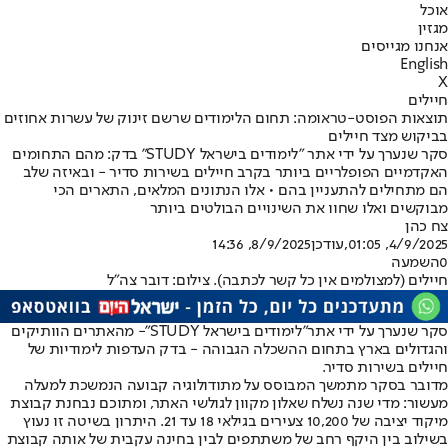
אוכל
מגזין
אנחנו מגייסים
English
X
חיילים
תוצאות הפוסט-טראומה: תחום הלימודים שרשם זינוק של עשרות אחוזים
בביקוש מצד חיילים
סקר שנערך על ידי אתר "לימודים בישראל STUDY" בדק: מהם התחומים
האקדמיים הפופלריים ביותר בקרב חיילים בשירות סדיר - ובאיזה שלב
הם מתחילים להתעניין בהם • אלו הנתונים המלאים, התארים הכי
מבוקשים ואלו שחוו את השינויים הבולטים ביותר
צח כהן
4/9/2025, 01:05
,עודכן
8/9/2025, 14:36
0
השמעה
חיילים (למצולמים אין כל קשר לכתבה). צילום: דובר צה"ל
סקר שנערך על ידי אתר
"
לימודים בישראל STUDY
"
- מהאתרים הוותיקים
והגדולים בארץ בתחום ההשכלה הגבוהה - בדק העדפות לימודיות של
חיילים בשירות סדיר.
מדובר בסקר מתמשך המבוסס על מתודולוגיה קבועה הנמשכת למעלה
מעשור: מדי שנה נשלח שאלון מקוון לגולשי האתר, ומתוכם נבחנת קבוצת
מיקוד יציבה של 10,200 צעירים בגילאי 18 עד 21. היתרון בשיטה זו נעוץ
בשילוב בין היקף רחב של משתתפים לבין בחינה עקבית של אותה קבוצת