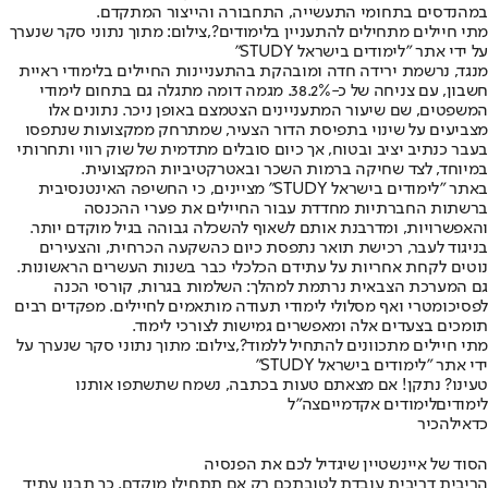
במהנדסים בתחומי התעשייה, התחבורה והייצור המתקדם.
מתי חיילים מתחילים להתעניין בלימודים?,צילום: מתוך נתוני סקר שנערך
על ידי אתר "לימודים בישראל STUDY"
מנגד, נרשמת ירידה חדה ומובהקת בהתעניינות החיילים בלימודי ראיית
חשבון, עם צניחה של כ-38.2%. מגמה דומה מתגלה גם בתחום לימודי
המשפטים, שם שיעור המתעניינים הצטמצם באופן ניכר. נתונים אלו
מצביעים על שינוי בתפיסת הדור הצעיר, שמתרחק ממקצועות שנתפסו
בעבר כנתיב יציב ובטוח, אך כיום סובלים מתדמית של שוק רווי ותחרותי
במיוחד, לצד שחיקה ברמות השכר ובאטרקטיביות המקצועית.
באתר "לימודים בישראל STUDY" מציינים, כי החשיפה האינטנסיבית
ברשתות החברתיות מחדדת עבור החיילים את פערי ההכנסה
והאפשרויות, ומדרבנת אותם לשאוף להשכלה גבוהה בגיל מוקדם יותר.
בניגוד לעבר, רכישת תואר נתפסת כיום כהשקעה הכרחית, והצעירים
נוטים לקחת אחריות על עתידם הכלכלי כבר בשנות העשרים הראשונות.
גם המערכת הצבאית נרתמת למהלך: השלמות בגרות, קורסי הכנה
לפסיכומטרי ואף מסלולי לימודי תעודה מותאמים לחיילים. מפקדים רבים
תומכים בצעדים אלה ומאפשרים גמישות לצורכי לימוד.
מתי חיילים מתכוונים להתחיל ללמוד?,צילום: מתוך נתוני סקר שנערך על
ידי אתר "לימודים בישראל STUDY"
טעינו? נתקן! אם מצאתם טעות בכתבה, נשמח שתשתפו אותנו
לימודים
לימודים אקדמיים
צה"ל
כדאי
להכיר
הסוד של איינשטיין שיגדיל לכם את הפנסיה
הריבית דריבית עובדת לטובתכם רק אם תתחילו מוקדם. כך תבנו עתיד