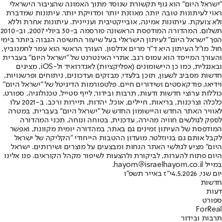
"ישראל היום" הוא גוף תקשורת שנוסד מתוך האמונה שהציבור הישראלי
ראוי לעיתונות טובה יותר, מאוזנת יותר ומדויקת יותר. עיתונות שמדברת
ולא צועקת. עיתונות אמינה, אובייקטיבית ועניינית. עיתונות אחרת וללא
תשלום. המהדורה המודפסת הראשונה פורסמה ב-30 ביולי 2007, וב-2010
הפך "ישראל היום" לעיתון הישראלי בעל שיעור החשיפה הגבוה ביותר בימי
חול. מו"ל העיתון היא ד"ר מרים אדלסון. העורך הראשי הוא עמר לחמנוביץ,
והעורך המייסד הוא עמוס רגב. אתרי האינטרנט של "ישראל היום" בעברית
ובאנגלית, כמו כן היישומונים (אפליקציות) לאנדרואיד ול-iOS, מציגים
חדשות מסביב לשעון, תוכן בלעדי, מבזקים ועדכונים, ניתוחים ופרשנויות,
וידיאו, פודקאסטים ושידורים חיים. פלטפורמות הדיגיטל של "ישראל היום"
כוללות ערוצי חדשות ודעות, תרבות ובידור, לייף סטייל, טכנולוגיה, ספורט,
כלכלה וצרכנות, בריאות, חיילים, אוכל, יהדות, תיירות ורכב. ב-2021 עלו
לאוויר האתר החדש והיישומון החדש של "ישראל היום" בעברית, במטרה
לספק לגולשים חוויה מהירה, עדכנית, בטוחה ונוחה. תכני המהדורה
המודפסת של העיתון זמינים גם באתר, במהדורה יומית מקוונת, ואפשר
לקבל אותם גם בניוזלטר. מועדון ההטבות הייחודי "הקליקה של ישראל
היום" מציע לגולשי האתר הנחות ומבצעים על מוצרים ושירותים. ישראל
היום פתוח להערות, לביקורת ולהצעות לשיפור מקהל הקוראים. פנו אלינו
במייל hayom@israelhayom.co.il.
יום שני, 4.5.2026
י"ז באייר תשפ"ו
חדשות
דעות
ספורט
ForReal
תרבות ובידור