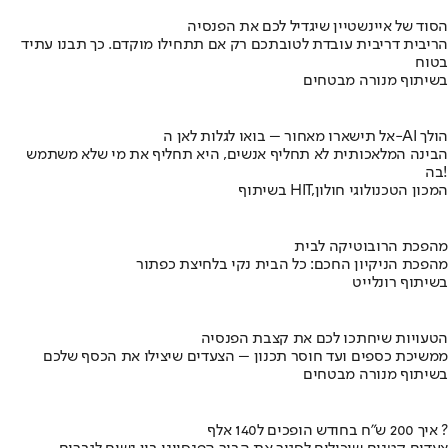
הסוד של איינשטיין שיגדיל לכם את הפנסיה
הריבית דריבית עובדת לטובתכם רק אם תתחילו מוקדם. כך תבנו עתיד
בטוח
בשיתוף מנורה מבטחים
אל תישארו מאחור – בואו לגלות לאן ה-AI הולך
הבינה המלאכותית לא תחליף אנשים, היא תחליף את מי שלא משתמש
בה!
בשיתוף HIT,המכון הטכנולוגי חולון
מהפכת הרובוטיקה לבית
מהפכת הניקיון החכם: כל הבית נקי בלחיצת כפתור
בשיתוף רונלייט
הטעויות שיחתכו לכם את קצבת הפנסיה
ממשיכת כספים ועד חוסר תכנון – הצעדים שיצילו את הכסף שלכם
בשיתוף מנורה מבטחים
איך 200 ש"ח בחודש הופכים ל140 אלף ?