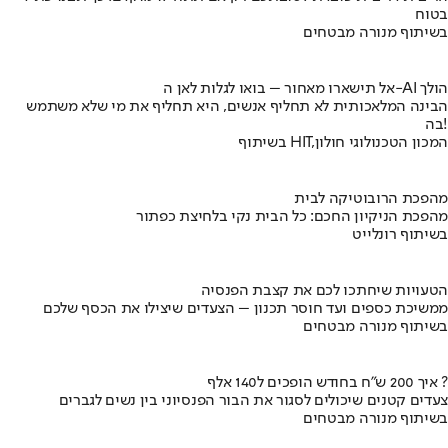
בטוח
בשיתוף מנורה מבטחים
אל תישארו מאחור – בואו לגלות לאן ה-AI הולך
הבינה המלאכותית לא תחליף אנשים, היא תחליף את מי שלא משתמש
בה!
בשיתוף HIT,המכון הטכנולוגי חולון
מהפכת הרובוטיקה לבית
מהפכת הניקיון החכם: כל הבית נקי בלחיצת כפתור
בשיתוף רונלייט
הטעויות שיחתכו לכם את קצבת הפנסיה
ממשיכת כספים ועד חוסר תכנון – הצעדים שיצילו את הכסף שלכם
בשיתוף מנורה מבטחים
איך 200 ש"ח בחודש הופכים ל140 אלף ?
צעדים קטנים שיכולים לסגור את הבור הפנסיוני בין נשים לגברים
בשיתוף מנורה מבטחים