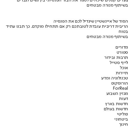
צעדים קטנים שיכולים לסגור את הבור הפנסיוני בין נשים לגברים
בשיתוף מנורה מבטחים
הסוד של איינשטיין שיגדיל לכם את הפנסיה
הריבית דריבית עובדת לטובתכם רק אם תתחילו מוקדם. כך תבנו עתיד
בטוח
בשיתוף מנורה מבטחים
מדורים
ספורט
תרבות ובידור
לייף סטייל
אוכל
תיירות
טכנולוגיה ומדע
הורוסקופ
ForReal
מגזין השבוע
דעות
חדשות בארץ
חדשות בעולם
פוליטי
ביטחוני
חינוך