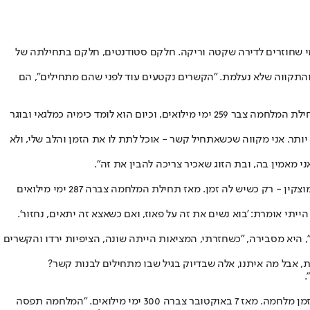
 מי שחוזרים לדירה שקטה וריקה. חלקם סטודנטים, חלקם בתחילתה של
והתקווה שלא נעלמת. "הקשרים נקטעים עוד לפני שהם מתחילים", הם
"המילואים מקשים, אבל הם גם חלק ממי שאני", אומר אוראל הורוביץ בן ה-27 מירושלים, חייל בודד שעלה מקולומביה בגיל 18 ועבר תהליך גיור. מאז תחילת המלחמה צבר 259 ימי מילואים, וכיום הוא לומד כימיה כמלגאי ובוגר
ותר. אני מקווה שכשאתחיל קשר - אוכל לתת לו את הזמן והלב שלי, ולא
 מאמין בה, ובת הזוג שאכיר צריכה להבין את זה".
גם רחלי בת ה-26, מתמודדת עם סיטואציה דומה למדי. כיום היא מתגוררת במעונות האוניברסיטה בתל אביב, אך חוזרת לסופי שבוע להוריה בקריית מוצקין - רק כשיש לה זמן. מאז תחילת המלחמה צברה 287 ימי מילואים
יתי אומרת: 'בוא נשים את זה על פאוז, ואם כשאצא זה יתאים, נחזור'.
 היא מסבירה, "כשחזרתי, המציאות הייתה שונה, הציפיות ירדו והקשרים
, אבל מה איתנו, אלה שבדיוק בגיל שבו מתחילים לבנות קשר?
.
רס"ן ליאור סמק בת ה-32, משרתת כבר למעלה מעשור עם אותם הלוחמים. היא אחראית על תספוק ופינוי פצועים - תפקיד תובעני ומורכב, במיוחד בזמן מלחמה. מאז 7 באוקטובר צברה 300 ימי מילואים. "המלחמה תפסה