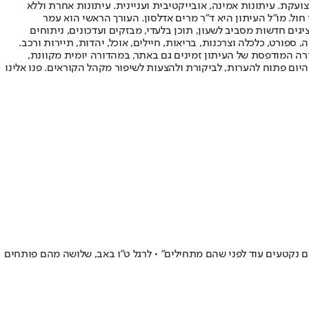
ועקת. עיתונות אמינה, אובייקטיבית ועניינית. עיתונות אחרת וללא
עור החשיפה הגבוה ביותר בימי חול. מו"ל העיתון היא ד"ר מרים אדלסון. העורך הראשי הוא עמר
 והעורך המייסד הוא עמוס רגב. אתרי האינטרנט של "ישראל היום" בעברית ובאנגלית, כמו כן היישומונים (אפליקציות) לאנדרואיד ול-iOS, מציגים חדשות מסביב לשעון, תוכן בלעדי, מבזקים ועדכונים, ניתוחים
, ספורט, כלכלה וצרכנות, בריאות, חיילים, אוכל, יהדות, תיירות ורכב.
דורה המודפסת של העיתון זמינים גם באתר, במהדורה יומית מקוונת,
היום פתוח להערות, לביקורת ולהצעות לשיפור מקהל הקוראים. פנו אלינו
ים נקטעים עוד לפני שהם מתחילים" • לרגל ט"ו באב, שלושה מהם פותחים