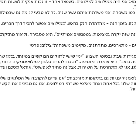
ז אני חיה ממילואים למילואים, כשמצד אחד - זו זכות ענקית לעשות תפקי
.
א כמו משפחה. אני משרתת איתם עשר שנים, זה לא טבעי לי. מה גם שבמילוא
וג בזמן הזה - מהדהדת חזק בראש. "במילואים אפשר להכיר דרך חברים, לפ
 שזה יקרה במציאות, במפגשים אמיתיים", היא מסבירה, וליאור מחזקת: "
מים - מתארסים, מתחתנים, מקימים משפחות",צילום: פרטי
סגירות שבת ובסופי השבוע. "ימי שישי לרווקים הם קשים במיוחד. בזמן 
 כואב", היא אומרת ומוסיפה: "תזכרו להרים טלפון למילואימניקים הרווק
. אני לא מתחרטת על השירות, אבל זה מחיר לא פשוט". אוראל מסכם ועדיין
גישה את החשיבות בליווי המילואמניקים.יות גם בתקופות מורכבות: "אנו עדים להקרבה של 
ווה שלנו בכל אחת ואחד מאלפי משרתי המילואים, אנו גם מבינים את הקשי
ה".
וח