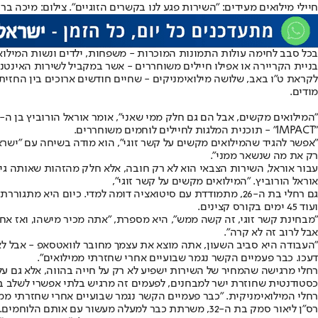
חיילי מילואים מעידים: "השירות פגע לנו בקשרים הזוגיים". צילום: מיכה בר
בכל סבב לחימה עולות התמונות המוכרות - משפחות, ילדים ונשות המילוא
בניית הקריירה או אפילו חיילים משוחררים - אשר במקביל לשירות האינטנסי
לקראת ט"ו באב, שלושה מילואימניקים - שחיים חודשים ארוכים בין החזי
מודים.
"IMPACT" - תוכנית המלגות לחיילים לוחמים משוחררים.
"אפשר להגיד שהמילואים מקשים על קשר זוגי", הוא מודה בשיחה עם "ישראל 
רק את מה שנשאר ממני".
עבור אוראל, השירות הצבאי הוא לא רק חובה, אלא חלק מהזהות שאותה גיבש
אוראל הורוביץ. "המילואים מקשים על קשר זוגי",
ועוד 45 ימים בקורס קצינים.
"מבחינת קשר זוגי, זה קשה ממש", היא מספרת, "אתה מכיר מישהו, ואז אחרי
אבל לרוב זה לא קרה".
"העבודה היא סביב השעון, אתה מוצא את עצמך מחובר לוואטסאפ - אבל לא 
דעכו. כבר פעמיים הקשר נגמר שבועיים אחרי שחזרתי ממילואים".
רחלי מרגישה שהמחיר של השירות ישפיע לא רק על חייה בהווה, אלא גם ע
כסטודנטית שחוזרת ישר למבחנים, לפעמים זה מרגיש בלתי אפשרי לשלב בין
רחלי המילואימניקית. "כבר פעמיים הקשר נגמר שבועיים אחרי שחזרתי ממיל