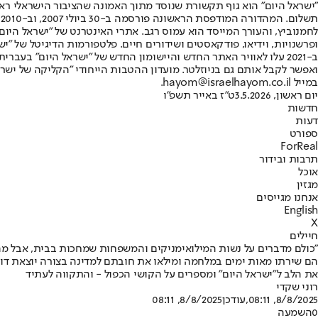
"ישראל היום" הוא גוף תקשורת שנוסד מתוך האמונה שהציבור הישראלי ראוי 
ת
ופרשנויות, וידיאו, פודקאסטים ושידורים חיים. פלטפורמות הדיגיטל של "ישרא
ב-2021 עלו לאוויר האתר החדש והיישומון החדש של "ישראל היום" בע
ואפשר לקבל אותם גם בניוזלטר. מועדון ההטבות הייחודי "הקליקה של ישרא
במייל hayom@israelhayom.co.il.
יום ראשון, 3.5.2026
ט"ז באייר תשפ"ו
חדשות
דעות
ספורט
ForReal
תרבות ובידור
אוכל
מגזין
אנחנו מגייסים
English
X
חיילים
"כולם מדברים על נשות המילואימניקים והמשפחות שמחכות בבית, אבל מה
הם שירתו מאות ימים במלחמה ומילאו את חובתם למדינה בצורה יוצאת דופן
את הלב ל"ישראל היום" ומספרים על הקושי הכפול - והתקווה לעתיד
רוני שקדי
8/8/2025, 08:11
,עודכן
8/8/2025, 08:11
0
השמעה