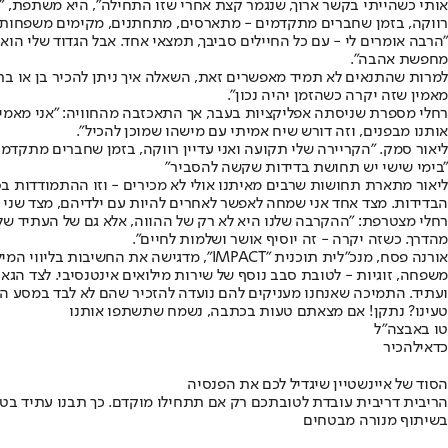
אותי כשהייתי בקשר ארוך, שנגמר קצת אחרי שזו התחילה", היא משתפת, "מא
רווקה, בזמן שחברים מתקדמים - מתארסים, מתחתנים, מקימים משפחות"
"הרבה אומרים לי - עם כל החיילים סביבך, תמצאי אחד. אבל הגדוד שלי הו
מחפשת אהבה".
למרות שהתנאים לא תמיד מאפשרים זאת, השאלה איך ניתן להכיר בן או בת ז
מאמין שזה יקרה כשהזמן יהיה נכון".
רחלי מספרת שניסתה אפליקציות בעבר, אך התאכזבה מהחוויה: "אני מאמינה
אותנו מבפנים, וזה דורש שיח אמיתי עם מישהו שמוכן להכיל".
ליאור סמק. "הקריירה שלי תקועה ואני עדיין רווקה, בזמן שחברים מתקד
"בימי שישי יש תחושת בדידות שקשה להסביר"
ליאור מתארת תחושות שרבים מאיתנו אולי לא מכירים - וזו ההתמודדות ב
הבדידות. מצד אחד אני שמחה לאפשר לאחרים להיות עם ילדיהם, מצד שני זה
רחלי מצטרפת: "ההקרבה שלנו היא לא רק של ההווה, אלא גם של העתיד שלנו
מהדרך. כשזה יקרה - זה יוסיף אושר ושלמות לחיים".
אורנה פסח, מנכ"לית תוכנית "IMPACT", מד
משפחה, זוגיות - לטובת סבב נוסף של שירות מילואים אינטנסיבי. לצד הגא
ועתיד. התמיכה שאנחנו מעניקים להם נועדה להזכיר שהם לא לבד במסע הז
טעינו? נתקן! אם מצאתם טעות בכתבה, נשמח שתשתפו אותנו
טו באב
צה"ל
כדאי
להכיר
הסוד של איינשטיין שיגדיל לכם את הפנסיה
הריבית דריבית עובדת לטובתכם רק אם תתחילו מוקדם. כך תבנו עתיד בט
בשיתוף מנורה מבטחים