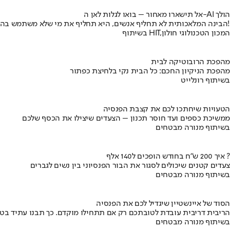
אל תישארו מאחור – בואו לגלות לאן ה-AI הולך
הבינה המלאכותית לא תחליף אנשים, היא תחליף את מי שלא משתמש בה!
בשיתוף HIT,המכון הטכנולוגי חולון
מהפכת הרובוטיקה לבית
מהפכת הניקיון החכם: כל הבית נקי בלחיצת כפתור
בשיתוף רונלייט
הטעויות שיחתכו לכם את קצבת הפנסיה
ממשיכת כספים ועד חוסר תכנון – הצעדים שיצילו את הכסף שלכם
בשיתוף מנורה מבטחים
איך 200 ש"ח בחודש הופכים ל140 אלף ?
צעדים קטנים שיכולים לסגור את הבור הפנסיוני בין נשים לגברים
בשיתוף מנורה מבטחים
הסוד של איינשטיין שיגדיל לכם את הפנסיה
הריבית דריבית עובדת לטובתכם רק אם תתחילו מוקדם. כך תבנו עתיד בט
בשיתוף מנורה מבטחים