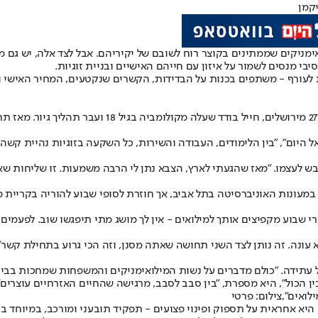
יקמן
ימניקים שממתינים בקוצר רוח לשובם של יקיריהם. אבל לצד אלה, יש גם
בי מנסים לשמור על איזון עם חייהם האישיים ובניית זוגיות.
ת לעורף - משתפים בכנות על הבדידות, הקשרים שנקטעים, המחיר האישי 
היום", "בין הלימודים, העבודה והשירות, כל השקעה בזוגיות נהיית קשה י
 לעצמו. "מאז שהגעתי לארץ, הצבא נתן לי הרבה משמעות. זו שליחות שאני
 שבוע מקפיצים אותך למילואים - אין לך מושג מתי תיפגשו שוב. לפעמים הי
עונה. זה נותן לצד השני תחושה שאתה מסנן, וזה הכי גרוע בתחילת קשר",
ל עתידה. "כולם מדברים על נשות המילואימניקים והמשפחות שמחכות בבית
 הכול", היא מספרת, "בין סבב לסבב, מרגישה שהחיים האזרחיים עוצרים"
ואים",צילום: פרטי