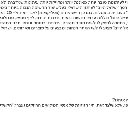
לעיתונות טובה יותר, מאוזנת יותר ומדויקת יותר. עיתונות שמדברת ולא צ
שלום. המהדורה המודפסת הראשונה פורסמה ב-30 ביולי 2007, וב-2010 הפך "ישראל היום" לעיתון הישראלי בעל שי
לחמנוביץ,
ל היום" כוללות ערוצי חדשות ודעות, תרבות ובידור, לייף סטייל, טכנולוגיה
ברית, במטרה לספק לגולשים חוויה מהירה, עדכנית, בטוחה ונוחה. תכני המה
ל היום" מציע לגולשי האתר הנחות ומבצעים על מוצרים ושירותים. ישראל 
 איתנו?"
, אלא שלצד זאת, חיי הזוגיות של אנשי המילואים הרווקים נעצרו: "הקשר