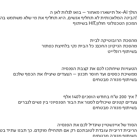
אל תישארו מאחור – בואו לגלות לאן ה-AI הולך
הבינה המלאכותית לא תחליף אנשים, היא תחליף את מי שלא משתמש בה!
בשיתוף HIT,המכון הטכנולוגי חולון
מהפכת הרובוטיקה לבית
מהפכת הניקיון החכם: כל הבית נקי בלחיצת כפתור
בשיתוף רונלייט
הטעויות שיחתכו לכם את קצבת הפנסיה
ממשיכת כספים ועד חוסר תכנון – הצעדים שיצילו את הכסף שלכם
בשיתוף מנורה מבטחים
איך 200 ש"ח בחודש הופכים ל140 אלף ?
צעדים קטנים שיכולים לסגור את הבור הפנסיוני בין נשים לגברים
בשיתוף מנורה מבטחים
הסוד של איינשטיין שיגדיל לכם את הפנסיה
הריבית דריבית עובדת לטובתכם רק אם תתחילו מוקדם. כך תבנו עתיד בט
בשיתוף מנורה מבטחים