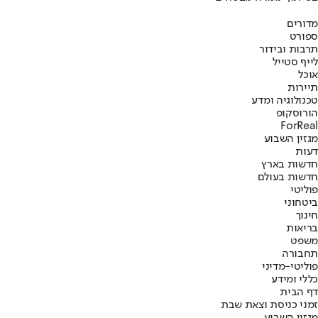
מדורים
ספורט
תרבות ובידור
לייף סטייל
אוכל
תיירות
טכנולוגיה ומדע
הורוסקופ
ForReal
מגזין השבוע
דעות
חדשות בארץ
חדשות בעולם
פוליטי
ביטחוני
חינוך
בריאות
משפט
תחבורה
פוליטי-מדיני
כללי ומידע
דף הבית
זמני כניסת וצאת שבת