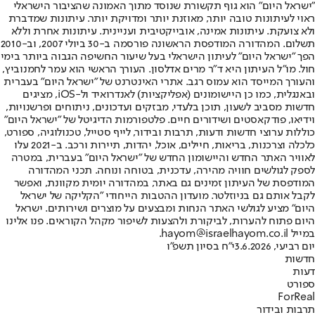
"ישראל היום" הוא גוף תקשורת שנוסד מתוך האמונה שהציבור הישראלי
ראוי לעיתונות טובה יותר, מאוזנת יותר ומדויקת יותר. עיתונות שמדברת
ולא צועקת. עיתונות אמינה, אובייקטיבית ועניינית. עיתונות אחרת וללא
תשלום. המהדורה המודפסת הראשונה פורסמה ב-30 ביולי 2007, וב-2010
הפך "ישראל היום" לעיתון הישראלי בעל שיעור החשיפה הגבוה ביותר בימי
חול. מו"ל העיתון היא ד"ר מרים אדלסון. העורך הראשי הוא עמר לחמנוביץ,
והעורך המייסד הוא עמוס רגב. אתרי האינטרנט של "ישראל היום" בעברית
ובאנגלית, כמו כן היישומונים (אפליקציות) לאנדרואיד ול-iOS, מציגים
חדשות מסביב לשעון, תוכן בלעדי, מבזקים ועדכונים, ניתוחים ופרשנויות,
וידיאו, פודקאסטים ושידורים חיים. פלטפורמות הדיגיטל של "ישראל היום"
כוללות ערוצי חדשות ודעות, תרבות ובידור, לייף סטייל, טכנולוגיה, ספורט,
כלכלה וצרכנות, בריאות, חיילים, אוכל, יהדות, תיירות ורכב. ב-2021 עלו
לאוויר האתר החדש והיישומון החדש של "ישראל היום" בעברית, במטרה
לספק לגולשים חוויה מהירה, עדכנית, בטוחה ונוחה. תכני המהדורה
המודפסת של העיתון זמינים גם באתר, במהדורה יומית מקוונת, ואפשר
לקבל אותם גם בניוזלטר. מועדון ההטבות הייחודי "הקליקה של ישראל
היום" מציע לגולשי האתר הנחות ומבצעים על מוצרים ושירותים. ישראל
היום פתוח להערות, לביקורת ולהצעות לשיפור מקהל הקוראים. פנו אלינו
במייל hayom@israelhayom.co.il.
יום רביעי, 3.6.2026
י"ח בסיון תשפ"ו
חדשות
דעות
ספורט
ForReal
תרבות ובידור