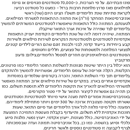
פונו מבתיהם. על פי הערכות, כ-70,000 סטודנטים מגויסים או גויסו
למילואים מאז פרוץ מלחמת חרבות ברזל - כמעט כל סטודנט רביעי.
לקראת פתיחת שנת הלימודים תשפ"ו הציגו היום (שני) ראשי
אוניברסיטאות המחקר (ור"ה) את מתווה ההתאמות למשרתי המילואים.
לטענתם, המתווה כולל התאמות שיאפשרו לסטודנטים המשרתים להמשיך
בלימודים לצד שמירה על איכות וערך התואר שיקבלו.
המתווה, שיהיה דומה לזה של שנת הלימודים הקודמת יעניק התאמות
אקדמיות לסטודנטים ולסטודנטיות הנקראים לשירות מילואים ולשירות
קבע ביחידות בייעוד קדמי, לבני ולבנות זוגם שהם הורים לילדים קטנים,
לפצועי המלחמה ולמשפחות של פצועים, חללים וחטופים.
הסטודנטים המילואימניקים חוזרים לספסל הלימודים,צילום: גדעון
מרקוביץ
הוא יכלול בין היתר שיטות מגוונות להשלמת החומר הלימודי כמו סרטונים,
הקלטות, הקלה ופריסה של עומס הלימודים, אפשרויות להמשיך ולהתקדם
בלימודים תוך כדי השלמת החומר, והכרה בקורסים שנלמדים במוסדות
אקדמיים אחרים בארץ. במקרים של שירות מילואים ארוך, המתווה מאפשר
למשרתי המילואים להאריך את תקופת הלימודים ללא תוספת תשלום. כמו
כן תהיה גם אפשרות לקיצור התואר על ידי פטור מקורסים.
באוניברסיטאות אמורים לתת מענה אישי מיוחד לסטודנטיות וסטודנטים
ששרתו תקופה מצטברת ארוכה של 300 ימים ויותר מתחילת לימודיהם.
המענה כולל מינוי מלווה לכל אורך הלימודים ועד סיום התואר, שעות
חונכות אקדמית ללא תשלום, ותיעדוף בקבלת מעטפת התמיכה המוצעת
על ידי האוניברסיטה, כולל מעונות, ייעוץ אקדמי, ייעוץ נפשי, מלגות סיוע
כלכלי וסיוע בהשמה. כמו כן, בכל אוניברסיטה תמונה ועדה שבסמכותה
לצרף לקבוצה זו סטודנטים נוספים ולאשר חריגים.