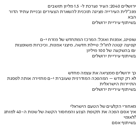
ירושלים 2040: העיר נערכת ל- 1.5 מליון תושבים
מנכ"לית העירייה מציגה תוכנית להשארת הצעירים ובניית עתיד הדור
הבא
בשיתוף עיריית ירושלים
שופינג, אמנות ואוכל: המרכז המתחדש של מזרח י-ם
קפיצה קטנה לחו"ל: טיילת חדשה, מיצגי אמנות, וכיכרות משופצות
בהשקעה של 100 מיליון ₪
בשיתוף עיריית ירושלים
כך ירושלים ממציאה את עצמה מחדש
לא רק קודש – המהפכה המודרנית שעוברת י-ם מחזירה אותה לפסגת
התיירות הישראלית
בשיתוף עיריית ירושלים
מאחורי הקלעים של הטעם הישראלי
איך אסם הפכה את תקופת הצנע והמחסור הקשה של שנות ה-40 למותג
לאומי?
בשיתוף אסם