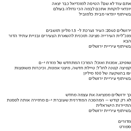
אתם עוד לא שם? הטיסה למונדיאל כבר יצאה
יונדאי לוקחת אתכם לבמה הכי גדולה בעולם
בשיתוף יונדאי מבית כלמוביל
ירושלים 2040: העיר נערכת ל- 1.5 מליון תושבים
מנכ"לית העירייה מציגה תוכנית להשארת הצעירים ובניית עתיד הדור
הבא
בשיתוף עיריית ירושלים
שופינג, אמנות ואוכל: המרכז המתחדש של מזרח י-ם
קפיצה קטנה לחו"ל: טיילת חדשה, מיצגי אמנות, וכיכרות משופצות
בהשקעה של 100 מיליון ₪
בשיתוף עיריית ירושלים
כך ירושלים ממציאה את עצמה מחדש
לא רק קודש – המהפכה המודרנית שעוברת י-ם מחזירה אותה לפסגת
התיירות הישראלית
בשיתוף עיריית ירושלים
מדורים
ספורט