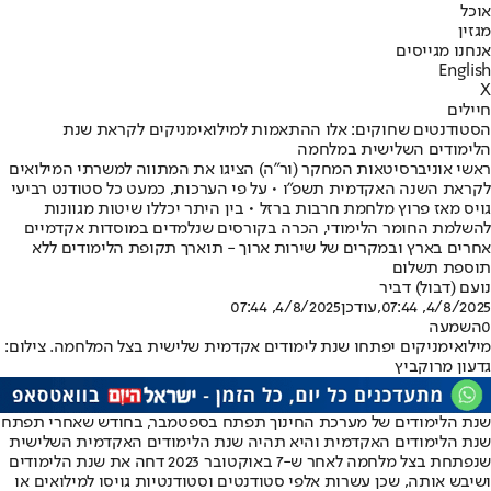
אוכל
מגזין
אנחנו מגייסים
English
X
חיילים
הסטודנטים שחוקים: אלו ההתאמות למילואימניקים לקראת שנת
הלימודים השלישית במלחמה
ראשי אוניברסיטאות המחקר (ור"ה) הציגו את המתווה למשרתי המילואים
לקראת השנה האקדמית תשפ"ו • על פי הערכות, כמעט כל סטודנט רביעי
גויס מאז פרוץ מלחמת חרבות ברזל • בין היתר יכללו שיטות מגוונות
להשלמת החומר הלימודי, הכרה בקורסים שנלמדים במוסדות אקדמיים
אחרים בארץ ובמקרים של שירות ארוך - תוארך תקופת הלימודים ללא
תוספת תשלום
נועם (דבול) דביר
4/8/2025, 07:44
,עודכן
4/8/2025, 07:44
0
השמעה
מילואימניקים יפתחו שנת לימודים אקדמית שלישית בצל המלחמה. צילום:
גדעון מרוקביץ
שנת הלימודים של מערכת החינוך תפתח בספטמבר, בחודש שאחרי תפתח
שנת הלימודים האקדמית והיא תהיה שנת הלימודים האקדמית השלישית
שנפתחת בצל מלחמה לאחר ש-7 באוקטובר 2023 דחה את שנת הלימודים
ושיבש אותה, שכן עשרות אלפי סטודנטים וסטודנטיות גויסו למילואים או