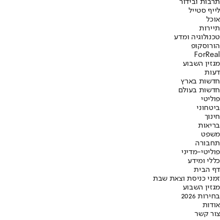
תרבות ובידור
לייף סטייל
אוכל
תיירות
טכנולוגיה ומדע
הורוסקופ
ForReal
מגזין השבוע
דעות
חדשות בארץ
חדשות בעולם
פוליטי
ביטחוני
חינוך
בריאות
משפט
תחבורה
פוליטי-מדיני
כללי ומידע
דף הבית
זמני כניסת וצאת שבת
מגזין השבוע
בחירות 2026
אודות
צור קשר