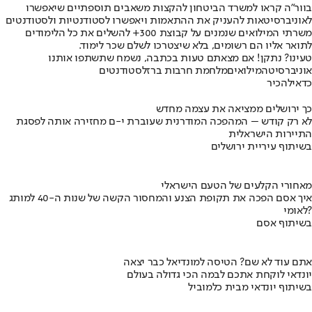
בוור"ה קראו למשרד הביטחון להקצות משאבים תוספתיים שיאפשרו
לאוניברסיטאות להעניק את ההתאמות ויאפשרו לסטודנטיות ולסטודנטים
משרתי המילואים שנמנים על קבוצת 300+ להשלים את כל הלימודים
לתואר אליו הם רשומים, בלא שיצטרכו לשלם שכר לימוד.
טעינו? נתקן! אם מצאתם טעות בכתבה, נשמח שתשתפו אותנו
אוניברסיטה
מילואים
מלחמת חרבות ברזל
סטודנטים
כדאי
להכיר
כך ירושלים ממציאה את עצמה מחדש
לא רק קודש – המהפכה המודרנית שעוברת י-ם מחזירה אותה לפסגת
התיירות הישראלית
בשיתוף עיריית ירושלים
מאחורי הקלעים של הטעם הישראלי
איך אסם הפכה את תקופת הצנע והמחסור הקשה של שנות ה-40 למותג
לאומי?
בשיתוף אסם
אתם עוד לא שם? הטיסה למונדיאל כבר יצאה
יונדאי לוקחת אתכם לבמה הכי גדולה בעולם
בשיתוף יונדאי מבית כלמוביל