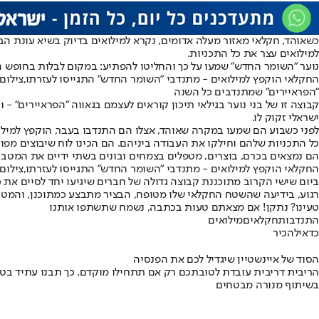
כשאוהד, חקלאי מאזור מעלה אדומים, נקרא למילואים בדיוק בשיא עונת הב
למילואים עצר את כל התכניות.
נוער "השומר החדש" שמעו על כך והחליטו להפתיע: במקום לבלות בחופש הג
החקלאי הוקפץ למילואים - מתנדבי "השומר החדש" התגייסו לעזרתו,צילום
"הפראיירים" שמתנדבים כל השנה
קבוצה זו של בני נוער בגילאי תיכון קוראים לעצמם בגאווה "הפראיירים" -
ישראלי זקוק לו.
לפני כשבוע הם שמעו במקרה שאוהד, אצלו הם התנדבו בעבר, הוקפץ למילוא
כל התכניות שלהם וחילקו את העבודה ביניהם. הם הכינו לוח שיבוצים מפורט והעבירו אותו ב
הם נמצאים בכרם, בוצרים, מטפלים בצמחים ובונים בשתי ידיים את המטב
החקלאי הוקפץ למילואים - מתנדבי "השומר החדש" התגייסו לעזרתו,צילום
ביום שישי הקרוב מתוכננת קבוצה גדולה של חברים שיגיעו יחד לסיים את 
רגוע, בידיעה שהשטח החקלאי שלו מטופח, הבציר מתבצע כמתוכנן, והמטב
טעינו? נתקן! אם מצאתם טעות בכתבה, נשמח שתשתפו אותנו
התנדבות
חקלאים
מילואים
כדאי
להכיר
הסוד של איינשטיין שיגדיל לכם את הפנסיה
הריבית דריבית עובדת לטובתכם רק אם תתחילו מוקדם. כך תבנו עתיד בט
בשיתוף מנורה מבטחים