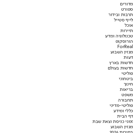
מדורים
ספורט
תרבות ובידור
לייף סטייל
אוכל
תיירות
טכנולוגיה ומדע
הורוסקופ
ForReal
מגזין השבוע
דעות
חדשות בארץ
חדשות בעולם
פוליטי
ביטחוני
חינוך
בריאות
משפט
תחבורה
פוליטי-מדיני
כללי ומידע
דף הבית
זמני כניסת וצאת שבת
מגזין השבוע
בחירות 2026