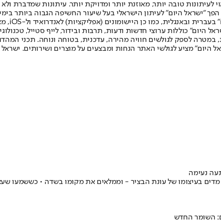
לעיתונות טובה יותר, מאוזנת יותר ומדויקת יותר. עיתונות שמדברת ולא צ
שלום. המהדורה המודפסת הראשונה פורסמה ב-30 ביולי 2007, וב-2010 הפך "ישראל היום" לעיתון הישראלי בעל שי
לחמנוביץ,
ל היום" כוללות ערוצי חדשות ודעות, תרבות ובידור, לייף סטייל, טכנולוגיה
ברית, במטרה לספק לגולשים חוויה מהירה, עדכנית, בטוחה ונוחה. תכני המה
ל היום" מציע לגולשי האתר הנחות ומבצעים על מוצרים ושירותים. ישראל 
תעה נעימה
מדים בעיצומו של עונת הבציר - וממלאים את מקומו בשדה • כששמעו שעצר
ם: השומר החדש