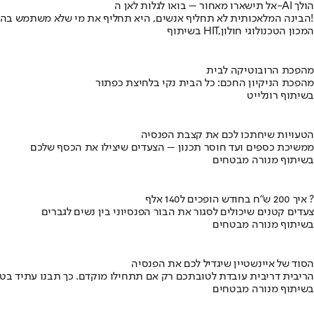
אל תישארו מאחור – בואו לגלות לאן ה-AI הולך
הבינה המלאכותית לא תחליף אנשים, היא תחליף את מי שלא משתמש בה!
בשיתוף HIT,המכון הטכנולוגי חולון
מהפכת הרובוטיקה לבית
מהפכת הניקיון החכם: כל הבית נקי בלחיצת כפתור
בשיתוף רונלייט
הטעויות שיחתכו לכם את קצבת הפנסיה
ממשיכת כספים ועד חוסר תכנון – הצעדים שיצילו את הכסף שלכם
בשיתוף מנורה מבטחים
איך 200 ש"ח בחודש הופכים ל140 אלף ?
צעדים קטנים שיכולים לסגור את הבור הפנסיוני בין נשים לגברים
בשיתוף מנורה מבטחים
הסוד של איינשטיין שיגדיל לכם את הפנסיה
הריבית דריבית עובדת לטובתכם רק אם תתחילו מוקדם. כך תבנו עתיד בט
בשיתוף מנורה מבטחים