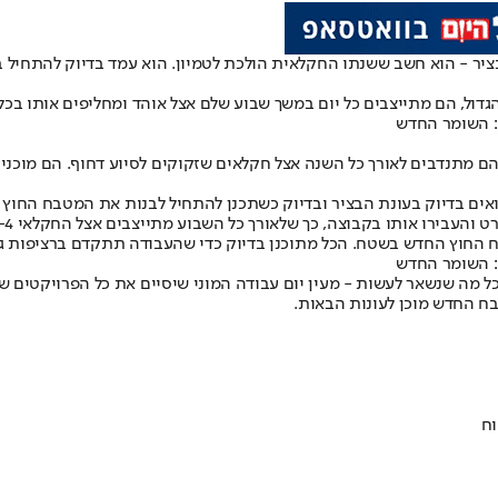
ציר - הוא חשב ששנתו החקלאית הולכת לטמיון. הוא עמד בדיוק להתחיל ב
דול, הם מתייצבים כל יום במשך שבוע שלם אצל אוהד ומחליפים אותו בכל 
: השומר החדש
 והם מתנדבים לאורך כל השנה אצל חקלאים שזקוקים לסיוע דחוף. הם מוכנים
ים בדיוק בעונת הבציר ובדיוק כשתכנן להתחיל לבנות את המטבח החוץ שי
קבוצה, כך שלאורך כל השבוע מתייצבים אצל החקלאי 2-4 חברים צעירים שמתקדמים בעבודה.
ח החוץ החדש בשטח. הכל מתוכנן בדיוק כדי שהעבודה תתקדם ברציפות גם
: השומר החדש
כל מה שנשאר לעשות - מעין יום עבודה המוני שיסיים את כל הפרויקטים 
ח החדש מוכן לעונות הבאות.
וח