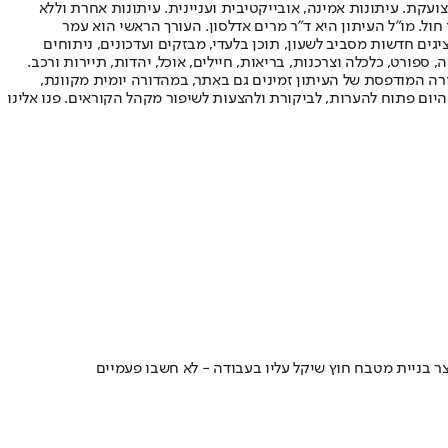
ועקת. עיתונות אמינה, אובייקטיבית ועניינית. עיתונות אחרת וללא
עור החשיפה הגבוה ביותר בימי חול. מו"ל העיתון היא ד"ר מרים אדלסון. העורך הראשי הוא עמר
 והעורך המייסד הוא עמוס רגב. אתרי האינטרנט של "ישראל היום" בעברית ובאנגלית, כמו כן היישומונים (אפליקציות) לאנדרואיד ול-iOS, מציגים חדשות מסביב לשעון, תוכן בלעדי, מבזקים ועדכונים, ניתוחים
, ספורט, כלכלה וצרכנות, בריאות, חיילים, אוכל, יהדות, תיירות ורכב.
דורה המודפסת של העיתון זמינים גם באתר, במהדורה יומית מקוונת,
היום פתוח להערות, לביקורת ולהצעות לשיפור מקהל הקוראים. פנו אלינו
 בניית מטבח חוץ שיקל עליו בעבודה - לא חשבו פעמיים