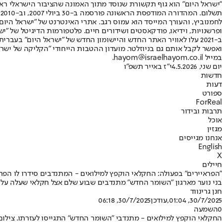
"ישראל היום" הוא גוף תקשורת שנוסד מתוך האמונה שהציבור הישראלי ראוי 
ת
ופרשנויות, וידיאו, פודקאסטים ושידורים חיים. פלטפורמות הדיגיטל של "ישרא
ב-2021 עלו לאוויר האתר החדש והיישומון החדש של "ישראל היום" בע
ואפשר לקבל אותם גם בניוזלטר. מועדון ההטבות הייחודי "הקליקה של ישרא
במייל hayom@israelhayom.co.il.
יום שני, 4.5.2026
י"ז באייר תשפ"ו
חדשות
דעות
ספורט
ForReal
תרבות ובידור
אוכל
מגזין
אנחנו מגייסים
English
X
חיילים
"הפראיירים" בפעולה: החקלאי הוקפץ למילואים - המתנדבים סידרו לו הפ
בני נוער מארגון "השומר החדש" מתנדבים שבוע שלם אצל חקלאי שעלה על 
חנן גרינווד
30/7/2025, 01:04
,עודכן
30/7/2025, 06:18
0
השמעה
החקלאי הוקפץ למילואים - מתנדבי "השומר החדש" התגייסו לעזרתו. צילו