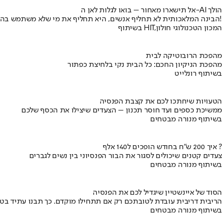
אל תישארו מאחור – בואו לגלות לאן ה-AI הולך
הבינה המלאכותית לא תחליף אנשים, היא תחליף את מי שלא משתמש בה!
בשיתוף HIT,המכון הטכנולוגי חולון
מהפכת הרובוטיקה לבית
מהפכת הניקיון החכם: כל הבית נקי בלחיצת כפתור
בשיתוף רונלייט
הטעויות שיחתכו לכם את קצבת הפנסיה
ממשיכת כספים ועד חוסר תכנון – הצעדים שיצילו את הכסף שלכם
בשיתוף מנורה מבטחים
איך 200 ש"ח בחודש הופכים ל140 אלף ?
צעדים קטנים שיכולים לסגור את הבור הפנסיוני בין נשים לגברים
בשיתוף מנורה מבטחים
הסוד של איינשטיין שיגדיל לכם את הפנסיה
הריבית דריבית עובדת לטובתכם רק אם תתחילו מוקדם. כך תבנו עתיד בט
בשיתוף מנורה מבטחים