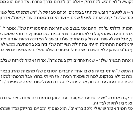
ושי, ר' לא חיפש להתרחק - אלא רק לתרום בדרך אחרת. עד היום הוא ממש
ת. גדלתי על זה, היום אני בעצם משחזר את ההיסטוריה שלו", אומר ר', "
תי הודעה שהתקבלתי לצנחנים, ורצתי בבית כמו מטורף, צרחתי מאושר. סבא 
חיץ, אבל מה לעשות. זה חלק מהחיים שלנו, ובשביל המדינה הזאת אנחנו מוכ
 מנ"ט בעוטף. לא חשבתי שיהיו לי סיפורים שלא נופלים מהסיפורים של סב
נים צריך מלחמה כדי להתאחד, זו אחת הבעיה שלנו - שמתאחדים רק בעת צרה", אהרון אומר,
פשי. "הייתי באירוע שבו אחד החברים הטובים שלי מהצוות נהרג בבארי", 
 מרוכז ולא בפוקוס, למרות שמאוד רציתי. אז הייתי בחוץ אבל תרמתי לפלוג
עבד אלה אותם חיילים שהחליפו אותי בעזה - הם התגייסו במרץ 24' ועכשיו הם בעזה עם הגדוד, אז הייתה לי ס
א מבין לחיות לצד זה.
ד היום בגבורה, וממשיך את דרכו - בדרך שלו.