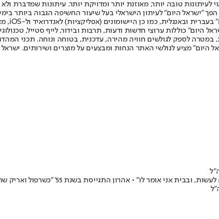
לעיתונות טובה יותר, מאוזנת יותר ומדויקת יותר. עיתונות שמדברת ולא צ
שלום. המהדורה המודפסת הראשונה פורסמה ב-30 ביולי 2007, וב-2010 הפך "ישראל היום" לעיתון הישראלי בעל שי
לחמנוביץ,
ל היום" כוללות ערוצי חדשות ודעות, תרבות ובידור, לייף סטייל, טכנולוגיה
ברית, במטרה לספק לגולשים חוויה מהירה, עדכנית, בטוחה ונוחה. תכני המה
ל היום" מציע לגולשי האתר הנחות ומבצעים על מוצרים ושירותים. ישראל 
ט' התגייס לגדוד "צבר" 30 שנה אחרי אביו: "היו
"ל