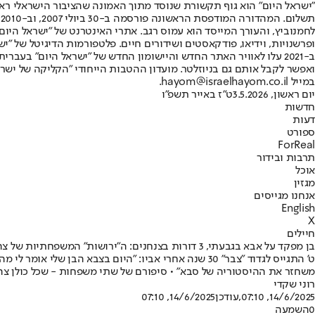
"ישראל היום" הוא גוף תקשורת שנוסד מתוך האמונה שהציבור הישראלי ראוי 
ת
ופרשנויות, וידיאו, פודקאסטים ושידורים חיים. פלטפורמות הדיגיטל של "ישרא
ב-2021 עלו לאוויר האתר החדש והיישומון החדש של "ישראל היום" בע
ואפשר לקבל אותם גם בניוזלטר. מועדון ההטבות הייחודי "הקליקה של ישרא
במייל hayom@israelhayom.co.il.
יום ראשון, 3.5.2026
ט"ז באייר תשפ"ו
חדשות
דעות
ספורט
ForReal
תרבות ובידור
אוכל
מגזין
אנחנו מגייסים
English
X
חיילים
בן מפקד על אבא בגבעתי, 3 דורות בצנחנים: ה"ירושות" המשפחתיות של צה"ל
משחזר את ההיסטוריה של סבא" • סיפורם של שתי משפחות - שכל כולן צה
רוני שקדי
14/6/2025, 07:10
,עודכן
14/6/2025, 07:10
0
השמעה