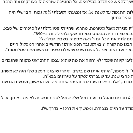
יך להגיע, כמתנדב במילואים, אל החטיבה שזרמה לו בעורקים עוד הרבה
"התגייסתי בשנת 55' כשרפול ואריק שרון עוד היו מפקדים", אומר אהרון בן ה-87, לשעבר חובש פלוגתי בצנחנים, וכיום סבו של ר'. "השתתפתי בכל פעולות התגמול עד לשנת 56', אז נפצעתי וקיבלתי 70% נכות. הבן שלי היה
זו סגירת מעגל מטורפת. מהרגע שהייתי קטן גדלתי על סיפורים של סבא,
מצידו היה מבסוט במיוחד שקיבלתי להיות ב-890".
נים לתת את הכל. גם ר' ראה מספיק בשביל הגיל שלו".
ר' לוקח בחזרה את המושכות: "בדיעבד, הייתי במצבים שסבא היה בהם. כשהמלחמה התחילה הייתי בתחילת השירות שלי, וזה בא בהפתעה, ממש לא הבנו מה קורה. 7 באוקטובר תפס אותנו חודשיים אחרי המסלול, היינו
א - ועד היום אני כל פעם נשרט שיש לנו סיפורים משותפים ממלחמות".
 למרות שבלב ליבו קיווה שנכדו לא יחווה את מה שהוא עצמו חווה: "אני מקווה שהנכדים
ר' מספר, "הייתי איתו שם בקרב, ואחרי שיצאנו המצב שלי היה לא משהו.
ה כחצי שנה, עד שעברתי לפקד על טירונים בבא"ח.
גירת מעגל שונה ממה שציפיתי", ר' מודה, "אלה חיילים שגידלתי והייתי איתם מהרגע הראשון, ועכשיו הם שם
ר' מספר שהפציעה שלו ושל סבא היא קצת שונה, אבל כל אחד חווה ומתמודד קצת אחרת. "יש לי פציעה שקופה ועם הזמן מתמודדים איתה. אני איבדתי 4 חברים מהפלוגה ועוד חייל שלי, שנפל לפני חודש. זה לא עוזב אותך, אבל