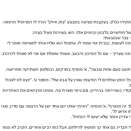
קצינים ושירת עד לתפקידו כמ"פ. בעקבות פציעה במבצע "צוק איתן" הורד לו הפרופיל הרפואי,
- צבר שבגבעתי.
י מה לעשות, ובבית אני אומר לו. אתמול הוא שלח אותי למשימה ואמר לי
שנלך ונעשה את מה שצריך - עם כל הסיכון והכאב. אשתי שואלת אם אני לא מפחד להיהרג,
 אמא תשב פעם אחת שבעה'", א' מוסיף בסרקזם, ובטלפון השתיקה מחרישה.
זמן שולחים לי הודעות שאין על אבא שלי", מספר ט', "יוצא לנו לאכול
.
די, כשהייתה בהיריון, וגם גיסי משרת פה. אנחנו מרגישים את האחריות
זה מטורף", א' מוסיף, "ראיתי אותו יום אחד ישן על הרצפה עם סדין, ואני
 אדאג לו".
משיך, שהינו דור שלישי בחטיבה במשפחה. ב-7 באוקטובר הוא התייצב ונלחם לצד חבריו. גם אחר כך המשיך להילחם, אבל כמו רבים אחרים, הקרב לא נגמר