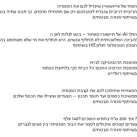
הסוד של איינשטיין שיגדיל לכם את הפנסיה
הריבית דריבית עובדת לטובתכם רק אם תתחילו מוקדם. כך תבנו עתיד בט
בשיתוף מנורה מבטחים
אל תישארו מאחור – בואו לגלות לאן ה-AI הולך
הבינה המלאכותית לא תחליף אנשים, היא תחליף את מי שלא משתמש בה!
בשיתוף HIT,המכון הטכנולוגי חולון
מהפכת הרובוטיקה לבית
מהפכת הניקיון החכם: כל הבית נקי בלחיצת כפתור
בשיתוף רונלייט
הטעויות שיחתכו לכם את קצבת הפנסיה
ממשיכת כספים ועד חוסר תכנון – הצעדים שיצילו את הכסף שלכם
בשיתוף מנורה מבטחים
איך 200 ש"ח בחודש הופכים ל140 אלף ?
צעדים קטנים שיכולים לסגור את הבור הפנסיוני בין נשים לגברים
בשיתוף מנורה מבטחים