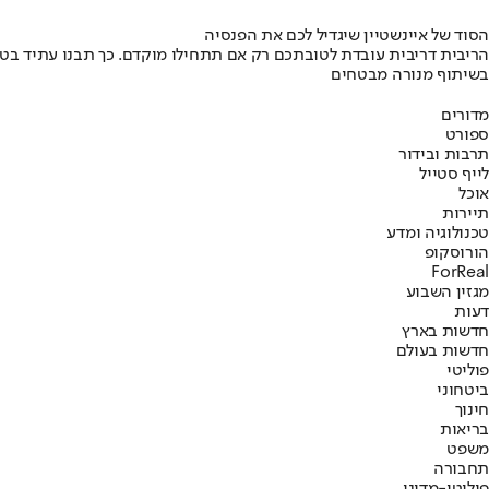
הסוד של איינשטיין שיגדיל לכם את הפנסיה
הריבית דריבית עובדת לטובתכם רק אם תתחילו מוקדם. כך תבנו עתיד בט
בשיתוף מנורה מבטחים
מדורים
ספורט
תרבות ובידור
לייף סטייל
אוכל
תיירות
טכנולוגיה ומדע
הורוסקופ
ForReal
מגזין השבוע
דעות
חדשות בארץ
חדשות בעולם
פוליטי
ביטחוני
חינוך
בריאות
משפט
תחבורה