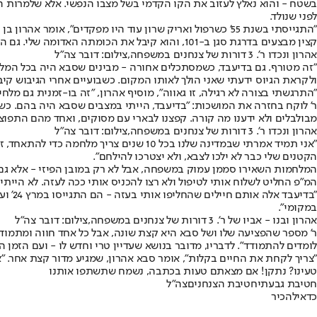
בשטח - והוא נאלץ לעזוב את הקו הקדמי בשל מצבו הנפשי. אלא שלמרות הק
לפני שנולד.
קצין מבצעים בדרגת סגן ב-101, והוא קיבל את הכומתה האדומה שלי. גם הכנד שלי, ר', קיבל אותה לפני 3 שנים - ועד היום הכומתה עוד קיימת", אהרון אומר בחיוך.
אהרון ונכדו ר'. 3 דורות של צנחנים במשפחה,צילום: דובר צה"ל
"זה מטורף. גם בדיעבד, כשמסתכלים אחורה - מבינים שסבא היה בכל המלחמו
ולקראת הגיוס ידעתי שאני הולך לאותו המקום. כשבועיים אחרי הגיבוש קיבל
"התרגשתי בצורה לא רגילה, זו גאווה", מוסיף אהרון, "זה בו-זמנית גם מל
מבולבלים ולא ידענו מה קורה. קפצנו לבארי עם מסוקים, ואחד מהם התפוצץ
אהרון ונכדו ר'. 3 דורות של צנחנים במשפחה,צילום: דובר צה"ל
"אני תמיד אמרתי שבמדינה שלנו בכל 10 ש
הקטנים שלי כבר לא ילכו לצבא, ולא יצטרכו להילחם".
המלחמות השאירו סממן עמוק במשפחה, אבל לא רק במובן הפיזי - אלא גם הנ
המ"פ החליט לשלוח אותי לטיפול ולא רצו להכניס אותי ככה לעזה. לא הייתי
"בדי
במקומי".
אהרון ובנו - אביו של ר'. 3 דורות של צנחנים במשפחה,צילום: דובר צה"ל
לומדים להתמודד". לדבריו, מדובר בנושא שעדיין טרי וחדש לו - ועם הזמן הו
"צריך לקחת את החיים בקלות", אומר סבא אהרון, שמגיע מדור קצת אחר. "אני תמיד אומר שיש לי 30% בריאים", הוא מוסיף ומסיים בחיזוק נכדו שמתמודד ע
טעינו? נתקן! אם מצאתם טעות בכתבה, נשמח שתשתפו אותנו
חטיבת גבעתי
חטיבת הצנחנים
צה"ל
כדאי
להכיר