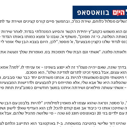
גייס בנובמבר 2013 לגדוד צבר בגבעתי, שם השלים מסלול כלוחם, שירת כמ"כ, ובהמשך סיים קורס 
באותה הפלוגה, כי זה מסוכן", משתף א', שבנו ט' נמצא כמותו באותו הגדוד 
נס לגדוד שלנו כקצין מבצעים", א' מספר, "לכן, היום בצבא הבן שלי אומר ל
ר מכן התגייס בנו לאותו גדוד ולאותה פלוגה. "אשתי וגם הבת שלי תומכות בנו, ואומרות 
לך בדרך שונה, שאם יהיה פצמ"ר זה לא יפגע בשנינו - אז עניתי לו, 'למה?
א עצום, אבל בסוף זכינו לתרום למדינה שלנו", הוא מסכם.
יפשתי מקום משמעותי להיות בו. אנחנו משרתים יחד כבר שני סבבים, וכל ה
 שהפלוגה היא של אבא שלי, אלא מתייחס רק למבצעים ולדרישות המבצעיות
 - אשתי עשתה מילואים ושירתה איתנו במשך חודשיים כסמב"צית תחת פיקו
' מספר, ונראה שהוא עצמו לא מאמין למילותיו. "להיות בלבנון עם הבן שלך 
 שחינכו אותו כי כיבוד אב ואם קודם להכל, לכן הוא העדיף שאלך לישון ושלא
יין אומר שלא יעשו לי הנחות".
גם בחטיבת הצנחנים משרת כיום איש מילואים מיוחד - ר' - בן ונכד מ