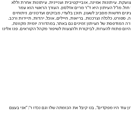
ועקת. עיתונות אמינה, אובייקטיבית ועניינית. עיתונות אחרת וללא
עור החשיפה הגבוה ביותר בימי חול. מו"ל העיתון היא ד"ר מרים אדלסון. העורך הראשי הוא עמר
 והעורך המייסד הוא עמוס רגב. אתרי האינטרנט של "ישראל היום" בעברית ובאנגלית, כמו כן היישומונים (אפליקציות) לאנדרואיד ול-iOS, מציגים חדשות מסביב לשעון, תוכן בלעדי, מבזקים ועדכונים, ניתוחים
, ספורט, כלכלה וצרכנות, בריאות, חיילים, אוכל, יהדות, תיירות ורכב.
דורה המודפסת של העיתון זמינים גם באתר, במהדורה יומית מקוונת,
היום פתוח להערות, לביקורת ולהצעות לשיפור מקהל הקוראים. פנו אלינו
ם בצבא הבן שלי אומר לי מה לעשות, ובבית אני אומר לו" • אהרון התגייסת בשנת 55' "כשרפול ואריק שרון עוד היו מפקדים", בנו קיבל את הכומתה שלו וגם נכדו ר': "אני בעצם