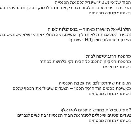
הסוד של איינשטיין שיגדיל לכם את הפנסיה
הריבית דריבית עובדת לטובתכם רק אם תתחילו מוקדם. כך תבנו עתיד בט
בשיתוף מנורה מבטחים
אל תישארו מאחור – בואו לגלות לאן ה-AI הולך
הבינה המלאכותית לא תחליף אנשים, היא תחליף את מי שלא משתמש בה!
בשיתוף HIT,המכון הטכנולוגי חולון
מהפכת הרובוטיקה לבית
מהפכת הניקיון החכם: כל הבית נקי בלחיצת כפתור
בשיתוף רונלייט
הטעויות שיחתכו לכם את קצבת הפנסיה
ממשיכת כספים ועד חוסר תכנון – הצעדים שיצילו את הכסף שלכם
בשיתוף מנורה מבטחים
איך 200 ש"ח בחודש הופכים ל140 אלף ?
צעדים קטנים שיכולים לסגור את הבור הפנסיוני בין נשים לגברים
בשיתוף מנורה מבטחים