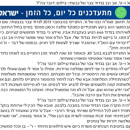
א' ו-ט'. אב ובן בגדוד צבר של גבעתי. צילום: דובר צה"ל
ט', תושב נעמ"ה ובנו של א', הת
ובהמשך הוא ביצע תפקידים כמפקד פלוגה וכסגן מפקד בסיס בחיל החינוך.
לשירותו בגדוד 646 הגיע בעקבות אביו, שידע כי בגדוד מחפשים קצינים. כיום הוא משמש כקמב"ץ יחידת הקשר והסיוע המנהלתי בגדוד, לאחר שירות של חודשיים בלבנון ובימים אלה הוא בשירות פעיל בעזה.
"בזמנו, ט' ביקש להיות בגדוד שלי, אבל המ"פ אמר שאי אפשר שיהיו אב ובן 
"דיברתי עם המג"ד, שהסביר שצריך לעשות לט' ראיון, ובסופו של דבר - ט' נכ
'תהיה חזק'".
א' התגייס לצבא בנוב' 83, וכאמור 30 שנה לאח
ואני אומר שאני אופטימי ומאמין שאחזור.
א' ו-ט'. אב ובן בגדוד צבר של גבעתי,צילום: דובר צה"ל
"יש לה פחדים כי אני לוחם שמלווה שיירות. אפילו ט' אמר לי פעם שאולי נ
"אנחנו עושים פה היסטוריה ובכל יום מנצחים. המחיר שמשפחות משלמות הו
"כשהתחילה המלחמה אבא שלי רצה לחזור מהפטור והתגייס כלוחם, וגם אני ח
ולשתות קפה ולפעמים אפילו להגיע יחד לבסיס. אני לא מייחס חשיבות לזה
"אני יודע שהוא שם, אבל זה לא מה שמפעיל אותי. ואנחנו כל המשפחה ככה
ועושים את הכל עם הרבה אהבה".
א' ו-ט'. אב ובן בגדוד צבר של גבעתי,צילום: דובר צה"ל
"היה מקרה שבו הגדוד שהה במבנה בלבנון, ואבא שלי הכין לי ארוחת בוקר", ט
תמיד דואג לכל החיילים שאיתי בציוד רזרבי - אבל ט' סירב שאעזור לו בטענה
"מבחינתי זאת זכות עצומה לשרת עם הבן שלי", א' אומר בגאווה, "אני משרת עם ילדים בני 20 ובאוגוסט חוגג 60 שנה - פי שלושה מהגיל שלהם, אבל אני עד
שלושה דורות של צנחנים