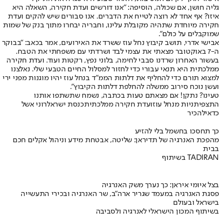
גליה חושן, אם שכולה, הוסיפה: "אנו דורשים ועדת חקירה, השאלה היא
איזו? אף אחד לא רוצה לטייח את הדברים. אנו סבורים שיש להקים ועדת
חקירה מיוחדת שתהיה מקובלת עלינו, וחבריה יבחרו מתוך בנק של שמות
שמוקבלים על כולם".
אבישי אדרי, תושב קיבוץ נחל עוז ששרד את האירועים, אמר בכאב: "בבוקר
ה-7 באוקטובר מצאתי את עצמי לבד ושרדתי עם משפחתי את הטבח.
בעשור האחרון שרדנו סבבי לחימה, בלוני נפץ, רקטות ועוד. ועדת חקירה
ממלכתית היא תנאי עבורי כדי לחזור למסלול החיים הטבעי שלי. נאלצנו
למצוא תורם כדי להחליף את דלתות הממ"ד בנחל עוז יהיו מוגנות מפני ירי
ועשן נוכח סירוב ממשלה להחלפת דלתות הקיבוץ".
טעינו? נתקן! אם מצאתם טעות בכתבה, נשמח שתשתפו אותנו
התצפיתניות מנחל עוז
ועדת חקירה ממלכתית
כנסת ישראל
רוני אשל
כדאי
להכיר
כך תחסכו בחשמל בלי להזיע
מהפכת האנרגיה של תדיראן: שליטה, אבטחת מידע וניהול אקלים חכם
בבית
בשיתוף TADIRAN
בצל איומי איראן: כך נערך משק האנרגיה
פסגת האנרגיה במעמד שגריר ארה"ב, שר האנרגיה ובכירי התעשייה
בישראל ובעולם
בשיתוף המכון הישראלי לאנרגיה ולסביבה