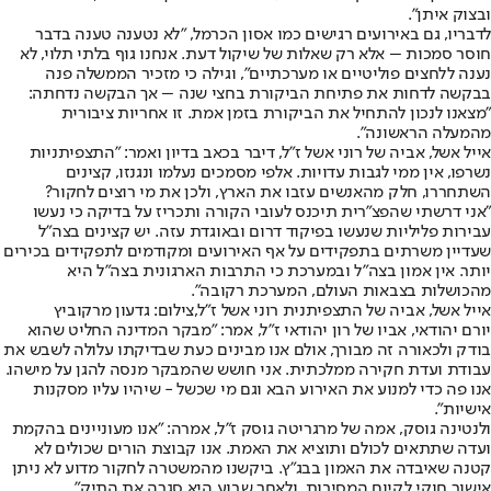
ובצוק איתן".
לדבריו, גם באירועים רגישים כמו אסון הכרמל, "לא נטענה טענה בדבר
חוסר סמכות – אלא רק שאלות של שיקול דעת. אנחנו גוף בלתי תלוי, לא
נענה ללחצים פוליטיים או מערכתיים", וגילה כי מזכיר הממשלה פנה
בבקשה לדחות את פתיחת הביקורת בחצי שנה – אך הבקשה נדחתה:
"מצאנו לנכון להתחיל את הביקורת בזמן אמת. זו אחריות ציבורית
מהמעלה הראשונה".
אייל אשל, אביה של רוני אשל ז"ל, דיבר בכאב בדיון ואמר: "התצפיתניות
נשרפו, אין ממי לגבות עדויות. אלפי מסמכים נעלמו ונגנזו, קצינים
השתחררו, חלק מהאנשים עזבו את הארץ, ולכן את מי רוצים לחקור?
"אני דרשתי שהפצ"רית תיכנס לעובי הקורה ותכריז על בדיקה כי נעשו
עבירות פליליות שנעשו בפיקוד דרום ובאוגדת עזה. יש קצינים בצה"ל
שעדיין משרתים בתפקידים על אף האירועים ומקודמים לתפקידים בכירים
יותר. אין אמון בצה"ל ובמערכת כי התרבות הארגונית בצה"ל היא
מהכושלות בצבאות העולם, המערכת רקובה".
אייל אשל, אביה של התצפיתנית רוני אשל ז"ל,צילום: גדעון מרקוביץ
יורם יהודאי, אביו של רון יהודאי ז"ל, אמר: "מבקר המדינה החליט שהוא
בודק ולכאורה זה מבורך, אולם אנו מבינים כעת שבדיקתו עלולה לשבש את
עבודת ועדת חקירה ממלכתית. אני חושש שהמבקר מנסה להגן על מישהו.
אנו פה כדי למנוע את האירוע הבא וגם מי שכשל - שיהיו עליו מסקנות
אישיות".
ולנטינה גוסק, אמה של מרגריטה גוסק ז"ל, אמרה: "אנו מעוניינים בהקמת
ועדה שתתאים לכולם ותוציא את האמת. אנו קבוצת הורים שכולים לא
קטנה שאיבדה את האמון בבג"ץ. ביקשנו מהמשטרה לחקור מדוע לא ניתן
אישור חוקי לקיום המסיבות, ולאחר שבוע היא סגרה את התיק".