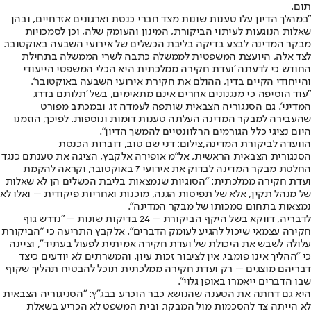
תום.
"במהלך הדיון עלו טענות שונות מצד חברי כנסת וארגונים אזרחיים, ובהן
שאלות הנוגעות לעיתוי הביקורת, המינון והעומק שלה, וכן לסמכויות
מבקר המדינה לבצע בדיקה בליבת הכשלים של אירועי השבעה באוקטובר.
לצד אלה, היועצת המשפטית לממשלה כתבה לשרי הממשלה בתחילת
החודש כי לדעתה 'ועדת חקירה ממלכתית היא הכלי המשפטי הייעודי
והייחודי הקיים בדין, ההולם את חקירת אירועי השבעה באוקטובר'.
"עוד הוסיפה כי מנגנונים אחרים אינם מתאימים, בשל 'תלותם בדרג
המדיני'. גם הסנגוריה הצבאית שותפה לעמדה זו, ובמכתב מפורט
שהעבירה למבקר המדינה העלתה טענות דומות ונוספות. לפיכך, הוזמנו
היום נציגי כלל הגורמים הרלוונטיים להמשך הדיון".
הוועדה לביקורת המדינה,צילום: דני שם טוב, דוברות הכנסת
הסנגורית הצבאית הראשית, אל״מ אופירה אלקבץ, הציגה את טענתם כנגד
החלטת מבקר המדינה לבדוק את אירועי 7 באוקטובר, וקראה להקמת
ועדת חקירה ממלכתית: "הסוגיות שנמצאות בליבת הכשלים הן לא שאלות
של מנהל תקין, אלא של תפיסות הגנה, מוכנות ואחריות פיקודית – ואלו לא
נמצאות בתחום סמכותו של מבקר המדינה".
לדבריה, דווקא בשל היקף הביקורת – 24 בדיקות שונות – "נדרש גוף
חקירה עצמאי שיכול להגיע לעומק הדברים". אלקבץ התריעה כי "הביקורת
עלולה לשבש את היכולת של ועדת חקירה אמיתית לפעול בעתיד", וציינה
כי "ההליך אינו פומבי, אין לציבור זכות עיון, והמשרתים לא יודעים כיצד
דבריהם מוצגים – רק ועדת חקירה ממלכתית תוכל להבטיח תהליך שקוף
שבו הדברים ייאמרו באופן גלוי".
היא גם דחתה את הטענה שהנושא כבר הוכרע בבג"ץ: "הסניגוריה הצבאית
לא הייתה צד להסכמות מול המבקר, ובית המשפט לא הכריע בשאלת