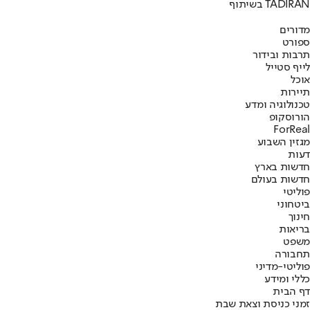
בשיתוף TADIRAN
מדורים
ספורט
תרבות ובידור
לייף סטייל
אוכל
תיירות
טכנולוגיה ומדע
הורוסקופ
ForReal
מגזין השבוע
דעות
חדשות בארץ
חדשות בעולם
פוליטי
ביטחוני
חינוך
בריאות
משפט
תחבורה
פוליטי-מדיני
כללי ומידע
דף הבית
זמני כניסת וצאת שבת