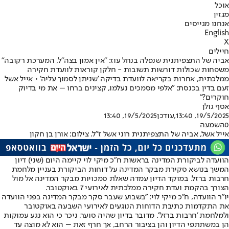
אוכל
מגזין
אנחנו מגייסים
English
X
חיילים
אביה של התצפיתנית שנפלה בנחל עוז: "אין אמון בצה"ל, המערכת רקובה"
משפחות שכולות דורשות תשובות - חלקן קוראות לוועדת חקירה
ממלכתית, אחרות בקריאה לוועדת בדיקה 'שניתן לסמוך עליה' • אייל אשל
זעם בדין בכנסת: "אלפי מסמכים נעלמו, קצינים ברחו – את מי בדיוק
חוקרים?"
אסף גולן
19/5/2025, 13:40
,עודכן
19/5/2025, 13:40
0
השמעה
אייל אשל, אביה של התצפיתנית רוני אשל ז"ל. צילום: אורן בן חקון
הוועדה לביקורת המדינה בראשות ח"כ מיקי לוי קיימה היום (שני) דיון
המשך בנושא סקירת מבקר המדינה על דוחות הביקורת בעניין מלחמת
חרבות ברזל. במוקד הדיון עמדה שאלת סמכויות מבקר המדינה אל מול
הצורך בהקמת ועדת חקירה ממלכתית לאירועי 7 באוקטובר.
יו"ר הוועדה, ח"כ מיקי לוי: "‏בשבוע שעבר סקר מבקר המדינה בפני הוועדה
את התקדמות כתיבת הדוחות הנוגעים לאירועי השבעה באוקטובר
ולמלחמת 'חרבות ברזל'. מדובר בדיון שהיה סוער, ניכר כי הוא נגע עמוקות
הן במשתתפי הדיון והן בציבור הרחב, אך חרף זאת – הוא לא מוצה עד