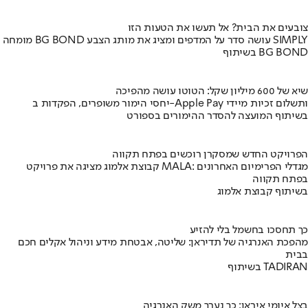
צובעים את הבית? אל תעשו את הטעות הזו
מומחה BG BOND עושה סדר על המדפים ומציג את מותג הצבע SIMPLY
בשיתוף BG BOND
שיא של 600 מיליון שקל: הטוטו עושה מהפיכה
יחסי הימור משופרים, הפקדות ב-Apple Pay ותשלום זכיות מיידי
בשיתוף המועצה להסדר ההימורים בספורט
הפרויקט החדש שמסקרן רוכשים בפתח תקווה
קבוצת אלמוג מציגה את פרויקט MALA: מגדלי הפרימיום האחרונים
בפתח תקווה
בשיתוף קבוצת אלמוג
כך תחסכו בחשמל בלי להזיע
מהפכת האנרגיה של תדיראן: שליטה, אבטחת מידע וניהול אקלים חכם
בבית
בשיתוף TADIRAN
בצל איומי איראן: כך נערך משק האנרגיה