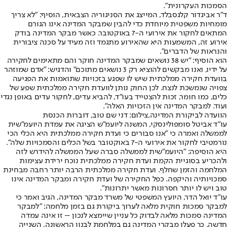
הסמכות העקרונית".
ד"ר אביגדור קלגסבלד, המייצג את הסניגוריה הצבאית, הוסיף: "לא צריך
מומחיות משפטית מיוחדת כדי להבין שמבקר המדינה אינו הגורם
המתאים לחקור את אירועי ה-7 באוקטובר. כאשר מבקר המדינה בודק
אירוע זה, המשמעות היא שהאירוע מתגמד וזה מעיד על סכנה ציבורית
והנראות של הדברים".
הוא הוסיף: "יש 38 נושאים שמבקר המדינה חוקר והם מתאימים לחקירה
על ידיו, ואנו מבקשים להוציא רק 3 נושאים מתוכם" והדגיש: "אדם שמוזהר
בוועדת חקירה ממלכתית שיש לו שפגע בזכויות שתואמות את הפגיעה
צפויה שנמשכת לנצח. לכן החוק נותן לוועדת חקירה ממלכתית שפע של
כלים, כמו חומר, זכות להצטייד בעו"ד, להביא עדים, לחקור עדים באופן נגדי
ועוד. למבקר המדינה אין הזכויות האלה".
הוועדה לביקורת המדינה,צילום: דני שם טוב, דוברות הכנסת
עו"ד אביטל סומפולינסקי, המשנה ליועמ"ש הציגה את עמדת היועמ"שית
לממשלה ואמרה כי "אנו סבורים כי ועדת חקירה ממלכתית היא הכלי הכי
נורמטיבי לחקור את אירועי ה-7 באוקטובר בשל הכלים והסמכויות שלה".
היא הוסיפה: "היועמ"שית לממשלה סברה שעל הממשלה להידרש לזה
ולהכריע בסוגיית הקמת ועדת חקירה ממלכתית נוכח ירידת עצימות
המלחמה והזמן שחלף. ועדת חקירה ממלכתית הרבה יותר רחבה מבחינת
סמכויותיה והיקפה. כפל החקירה של ועדת חקירה ומבקר המדינה אינו
טוב ויש לו יותר חסרונות מאשר יתרונות".
עו"ד יואל הדר, היועץ המשפטי של משרד מבקר המדינה, הגיב ואמר כי
למבקר סמכות חוקית מלאה לערוך ביקורת גם בזמן מלחמה: "למבקר
המדינה סמכות מלאה לבדוק כל עניין שיימצא לנכון – זו אינה עמדה
חדשה. כך פעלו מבקרי המדינה גם במלחמת לבנון הראשונה, השנייה