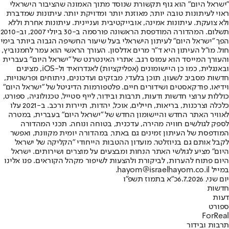
"ישראל היום" הוא גוף תקשורת שנוסד מתוך האמונה שהציבור הישראלי
ראוי לעיתונות טובה יותר, מאוזנת יותר ומדויקת יותר. עיתונות שמדברת
ולא צועקת. עיתונות אמינה, אובייקטיבית ועניינית. עיתונות אחרת וללא
תשלום. המהדורה המודפסת הראשונה פורסמה ב-30 ביולי 2007, וב-2010
הפך "ישראל היום" לעיתון הישראלי בעל שיעור החשיפה הגבוה ביותר בימי
חול. מו"ל העיתון היא ד"ר מרים אדלסון. העורך הראשי הוא עמר לחמנוביץ,
והעורך המייסד הוא עמוס רגב. אתרי האינטרנט של "ישראל היום" בעברית
ובאנגלית, כמו כן היישומונים (אפליקציות) לאנדרואיד ול-iOS, מציגים
חדשות מסביב לשעון, תוכן בלעדי, מבזקים ועדכונים, ניתוחים ופרשנויות,
וידיאו, פודקאסטים ושידורים חיים. פלטפורמות הדיגיטל של "ישראל היום"
כוללות ערוצי חדשות ודעות, תרבות ובידור, לייף סטייל, טכנולוגיה, ספורט,
כלכלה וצרכנות, בריאות, חיילים, אוכל, יהדות, תיירות ורכב. ב-2021 עלו
לאוויר האתר החדש והיישומון החדש של "ישראל היום" בעברית, במטרה
לספק לגולשים חוויה מהירה, עדכנית, בטוחה ונוחה. תכני המהדורה
המודפסת של העיתון זמינים גם באתר, במהדורה יומית מקוונת, ואפשר
לקבל אותם גם בניוזלטר. מועדון ההטבות הייחודי "הקליקה של ישראל
היום" מציע לגולשי האתר הנחות ומבצעים על מוצרים ושירותים. ישראל
היום פתוח להערות, לביקורת ולהצעות לשיפור מקהל הקוראים. פנו אלינו
במייל hayom@israelhayom.co.il.
יום שני, 6.7.2026
כ"א בתמוז תשפ"ו
חדשות
דעות
ספורט
ForReal
תרבות ובידור