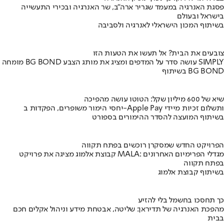
פסגת האנרגיה במעמד שגריר ארה"ב, שר האנרגיה ובכירי התעשייה
בישראל ובעולם
בשיתוף המכון הישראלי לאנרגיה ולסביבה
צובעים את הבית? אל תעשו את הטעות הזו
מומחה BG BOND עושה סדר על המדפים ומציג את מותג הצבע SIMPLY
בשיתוף BG BOND
שיא של 600 מיליון שקל: הטוטו עושה מהפיכה
יחסי הימור משופרים, הפקדות ב-Apple Pay ותשלום זכיות מיידי
בשיתוף המועצה להסדר ההימורים בספורט
הפרויקט החדש שמסקרן רוכשים בפתח תקווה
קבוצת אלמוג מציגה את פרויקט MALA: מגדלי הפרימיום האחרונים
בפתח תקווה
בשיתוף קבוצת אלמוג
כך תחסכו בחשמל בלי להזיע
מהפכת האנרגיה של תדיראן: שליטה, אבטחת מידע וניהול אקלים חכם
בבית