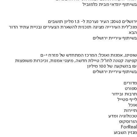
בשיתוף יונדאי מבית כלמוביל
ירושלים 2040: העיר נערכת ל- 1.5 מליון תושבים
מנכ"לית העירייה מציגה תוכנית להשארת הצעירים ובניית עתיד הדור
הבא
בשיתוף עיריית ירושלים
שופינג, אמנות ואוכל: המרכז המתחדש של מזרח י-ם
קפיצה קטנה לחו"ל: טיילת חדשה, מיצגי אמנות, וכיכרות משופצות
בהשקעה של 100 מיליון ₪
בשיתוף עיריית ירושלים
מדורים
ספורט
תרבות ובידור
לייף סטייל
אוכל
תיירות
טכנולוגיה ומדע
הורוסקופ
ForReal
מגזין השבוע