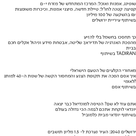
שופינג, אמנות ואוכל: המרכז המתחדש של מזרח י-ם
קפיצה קטנה לחו"ל: טיילת חדשה, מיצגי אמנות, וכיכרות משופצות
בהשקעה של 100 מיליון ₪
בשיתוף עיריית ירושלים
כך תחסכו בחשמל בלי להזיע
מהפכת האנרגיה של תדיראן: שליטה, אבטחת מידע וניהול אקלים חכם
בבית
בשיתוף TADIRAN
מאחורי הקלעים של הטעם הישראלי
איך אסם הפכה את תקופת הצנע והמחסור הקשה של שנות ה-40 למותג
לאומי?
בשיתוף אסם
אתם עוד לא שם? הטיסה למונדיאל כבר יצאה
יונדאי לוקחת אתכם לבמה הכי גדולה בעולם
בשיתוף יונדאי מבית כלמוביל
ירושלים 2040: העיר נערכת ל- 1.5 מליון תושבים