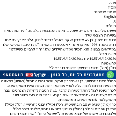
אוכל
מגזין
אנחנו מגייסים
English
X
חיילים
אשתו של יבגני זינרשיין, שנפל בתאונה המבצעית בלבנון: "היה גאה מאוד
בשירות הצבאי שלו"
יבגני זינרשיין, בן 43 מזכרון יעקב, שנפל בדרום לבנון, עלה לארץ עם אמו
רוזה בשנת 1996 מאוקראינה • אלכסנדרה, אשתו: "זה הסבב השלישי שלו
במילואים בצפון, הוא תמיד אמר שהילדים שלנו יהיו קרביים כשיגדלו"
מישל מכול
9/12/2024, 14:57
,עודכן
9/12/2024, 14:57
0
השמעה
רס״ן (מיל׳) יבגני זינרשיין. צילום: דובר צה"ל
החלל יבגני זינרשיין, בן 43 מזכרון יעקב, אשר נהרג אתמול (ראשון)
בתאונה
מבצעית בדרום לבנון
, עלה לארץ עם אמו רוזה בשנת 1996 מאוקראינה.
לאחר גיוסו לצה״ל חתר לשירות קרבי, עשה הסבה ליחידת הצנחנים, עבר
קורס קצינים והשתחרר אחרי שנה בקבע. יבגני היה בעל תואר שני
מהפקולטה למדעי המחשב מהטכניון.
סרן (מיל׳) שגיא יעקב רובינשטיין, רס״ן (מיל׳) יבגני זינרשיין, רס"ל (מיל׳)
ארז בן אפרים ורס"ר (במיל') בנימין דסטאו נגוסה,צילום: דובר צה"ל
אלכסנדרה, אשתו של יבגני, מספרת ל"ישראל היום": "אני ויבגני הכרנו