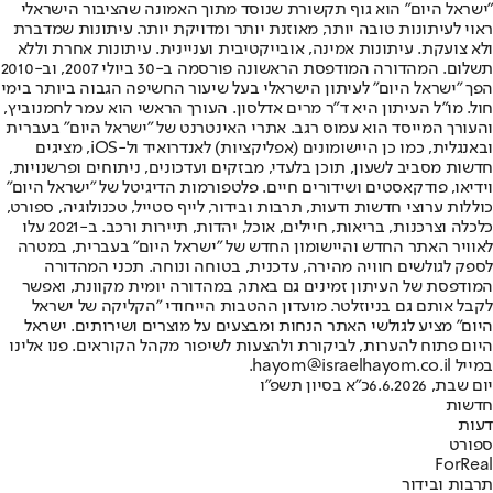
"ישראל היום" הוא גוף תקשורת שנוסד מתוך האמונה שהציבור הישראלי
ראוי לעיתונות טובה יותר, מאוזנת יותר ומדויקת יותר. עיתונות שמדברת
ולא צועקת. עיתונות אמינה, אובייקטיבית ועניינית. עיתונות אחרת וללא
תשלום. המהדורה המודפסת הראשונה פורסמה ב-30 ביולי 2007, וב-2010
הפך "ישראל היום" לעיתון הישראלי בעל שיעור החשיפה הגבוה ביותר בימי
חול. מו"ל העיתון היא ד"ר מרים אדלסון. העורך הראשי הוא עמר לחמנוביץ,
והעורך המייסד הוא עמוס רגב. אתרי האינטרנט של "ישראל היום" בעברית
ובאנגלית, כמו כן היישומונים (אפליקציות) לאנדרואיד ול-iOS, מציגים
חדשות מסביב לשעון, תוכן בלעדי, מבזקים ועדכונים, ניתוחים ופרשנויות,
וידיאו, פודקאסטים ושידורים חיים. פלטפורמות הדיגיטל של "ישראל היום"
כוללות ערוצי חדשות ודעות, תרבות ובידור, לייף סטייל, טכנולוגיה, ספורט,
כלכלה וצרכנות, בריאות, חיילים, אוכל, יהדות, תיירות ורכב. ב-2021 עלו
לאוויר האתר החדש והיישומון החדש של "ישראל היום" בעברית, במטרה
לספק לגולשים חוויה מהירה, עדכנית, בטוחה ונוחה. תכני המהדורה
המודפסת של העיתון זמינים גם באתר, במהדורה יומית מקוונת, ואפשר
לקבל אותם גם בניוזלטר. מועדון ההטבות הייחודי "הקליקה של ישראל
היום" מציע לגולשי האתר הנחות ומבצעים על מוצרים ושירותים. ישראל
היום פתוח להערות, לביקורת ולהצעות לשיפור מקהל הקוראים. פנו אלינו
במייל hayom@israelhayom.co.il.
יום שבת, 6.6.2026
כ"א בסיון תשפ"ו
חדשות
דעות
ספורט
ForReal
תרבות ובידור