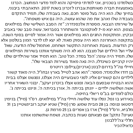
כשלמדנו בטכניון, אני למדתי פיסיקה והוא למד מדעי המחשב. הכרנו
באמצעות חברה משותפת.עברנו לזכרון בשנת 2017. התאהבתי ביבגני,
בחיוך שלו. הוא היה בעל סופר חכם, גאה בעבודה שלו, תמיד התקדם
בעבודה שלו ואהב את מה שהוא עושה, היה גם איש משפחה".
על שירותו הצבאי, מספרת אלכסנדרה: "זה הסבב השלישי שלו במילואים
בצפון. הוא יצא מ-7 לאוקטובר והשתחרר בפברואר, עשה סבב שני באביב
ובקיץ, ומתקופת החגים הוא במילואים אשר היה אמור לסיים בסוף השנה.
בתקופה האחרונה הוא היה עסוק מאוד, לא יצא לנו לדבר המון בטלפון אלא
רק הודעות. בשבת האחרונה התקשר ושחחנו, ואתמול שלח הודעה, שאל
עליי ועל הילדים ועל מצבנו. הוא לא היה משתף אותנו בשירות המילואים
שלו, תמיד היה עונה: 'הכל בסדר, הכל טוב'. הוא תמיד אמר שהילדים שלנו
יהיו קרביים כשיגדלו, היה גאה מאוד בשירות הצבאי שלו".
חיילי צה"ל בדרום לבנון (ארכיון),צילום: רויטרס
בן דודו אלכסנדר, מספר: "הוא אהב לטייל בארץ ובחו״ל, היה מאוד קשור
לילדים והם קשורים אליו. לפני כשבועיים היה אצלנו, נפגשנו אצלנו בבית
והוא הבטיח שבפעם הבאה נפגש אצלו בזכרון יעקב". יבגני השאיר אחריו
אשה ושלושה ילדים - יונתן בכיתה ח׳, אורן בכיתה ה׳, ונינט בכיתה ג׳.
כולם לומדים בב״ס ריאלי בחיפה.
באירוע בו נפל, נפלו עוד שלושה חיילי צה"ל במילואים. רס״ר (מיל׳) בנימין
דסטאו נגוסה בן 28 מבית שמש, סרן (מיל׳) שגיא יעקב רובינשטיין בן 31
מלביא, ורס"ל (מיל׳) ארז בן אפרים בן 25 מרמת גן.
טעינו? נתקן! אם מצאתם טעות בכתבה, נשמח שתשתפו אותנו
חללי צה"ל
לבנון
כדאי
להכיר