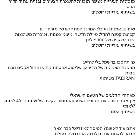
מנכ"לית העירייה מציגה תוכנית להשארת הצעירים ובניית עתיד הדור
הבא
בשיתוף עיריית ירושלים
שופינג, אמנות ואוכל: המרכז המתחדש של מזרח י-ם
קפיצה קטנה לחו"ל: טיילת חדשה, מיצגי אמנות, וכיכרות משופצות
בהשקעה של 100 מיליון ₪
בשיתוף עיריית ירושלים
כך תחסכו בחשמל בלי להזיע
מהפכת האנרגיה של תדיראן: שליטה, אבטחת מידע וניהול אקלים חכם
בבית
בשיתוף TADIRAN
מאחורי הקלעים של הטעם הישראלי
איך אסם הפכה את תקופת הצנע והמחסור הקשה של שנות ה-40 למותג
לאומי?
בשיתוף אסם
אתם עוד לא שם? הטיסה למונדיאל כבר יצאה
יונדאי לוקחת אתכם לבמה הכי גדולה בעולם