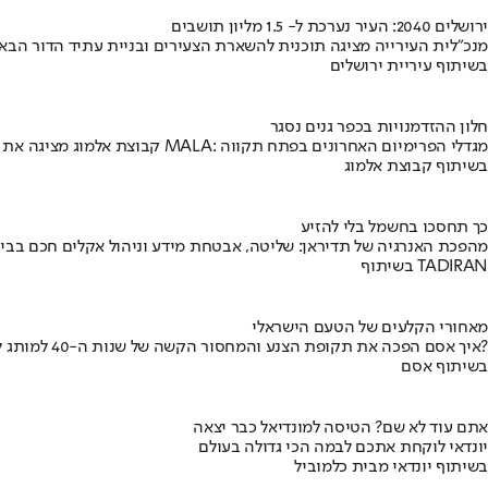
ירושלים 2040: העיר נערכת ל- 1.5 מליון תושבים
מנכ"לית העירייה מציגה תוכנית להשארת הצעירים ובניית עתיד הדור הבא
בשיתוף עיריית ירושלים
חלון ההזדמנויות בכפר גנים נסגר
קבוצת אלמוג מציגה את פרויקט MALA: מגדלי הפרימיום האחרונים בפתח תקווה
בשיתוף קבוצת אלמוג
כך תחסכו בחשמל בלי להזיע
מהפכת האנרגיה של תדיראן: שליטה, אבטחת מידע וניהול אקלים חכם בבי
בשיתוף TADIRAN
מאחורי הקלעים של הטעם הישראלי
איך אסם הפכה את תקופת הצנע והמחסור הקשה של שנות ה-40 למותג לאומי?
בשיתוף אסם
אתם עוד לא שם? הטיסה למונדיאל כבר יצאה
יונדאי לוקחת אתכם לבמה הכי גדולה בעולם
בשיתוף יונדאי מבית כלמוביל