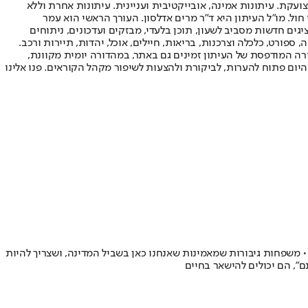
ועקת. עיתונות אמינה, אובייקטיבית ועניינית. עיתונות אחרת וללא
עור החשיפה הגבוה ביותר בימי חול. מו"ל העיתון היא ד"ר מרים אדלסון. העורך הראשי הוא עמר
 והעורך המייסד הוא עמוס רגב. אתרי האינטרנט של "ישראל היום" בעברית ובאנגלית, כמו כן היישומונים (אפליקציות) לאנדרואיד ול-iOS, מציגים חדשות מסביב לשעון, תוכן בלעדי, מבזקים ועדכונים, ניתוחים
, ספורט, כלכלה וצרכנות, בריאות, חיילים, אוכל, יהדות, תיירות ורכב.
דורה המודפסת של העיתון זמינים גם באתר, במהדורה יומית מקוונת,
היום פתוח להערות, לביקורת ולהצעות לשיפור מקהל הקוראים. פנו אלינו
 משפחות גיבורות שמאמינות שאנחנו כאן בשביל המדינה, ושצריך להיות
", הם יכולים להישאר בחיים