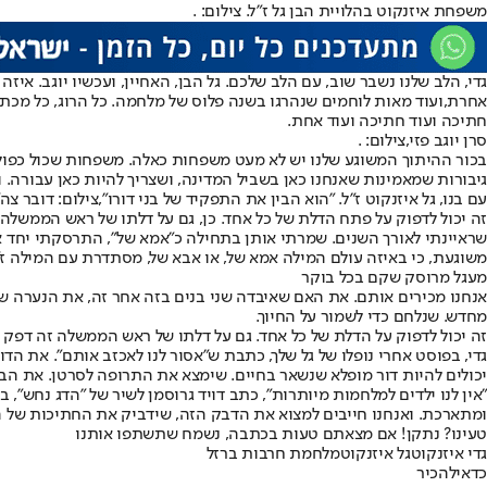
משפחת איזנקוט בהלויית הבן גל ז"ל. צילום: .
גדי, הלב שלנו נשבר שוב, עם הלב שלכם
. גל הבן, האחיין, ועכשיו יוגב. אי
אחרת,
ועוד מאות לוחמים שנהרגו בשנה פלוס של מלחמה
. כל הרוג, כל מכ
חתיכה ועוד חתיכה ועוד אחת.
סרן יוגב פזי,צילום: .
בכור ההיתוך המשוגע שלנו יש לא מעט משפחות כאלה. משפחות שכול כפול. או
גיבורות שמאמינות שאנחנו כאן בשביל המדינה, ושצריך להיות כאן עבורה. וג
עם בנו, גל איזנקוט ז"ל. "הוא הבין את התפקיד של בני דורו",צילום: דובר צה
זה יכול לדפוק על פתח הדלת של כל אחד. כן, גם על דלתו של ראש הממשלה 
שראיינתי לאורך השנים. שמרתי אותן בתחילה כ"אמא של", התרסקתי יחד אית
משוגעת, כי באיזה עולם המילה אמא של, או אבא של, מסתדרת עם המילה ז"
מעגל מרוסק שקם בכל בוקר
אנחנו מכירים אותם. את האם שאיבדה שני בנים בזה אחר זה, את הנערה שא
מחדש. שנלחם כדי לשמור על החיוך.
זה יכול לדפוק על הדלת של כל אחד. גם על דלתו של ראש הממשלה זה דפק 
גדי, בפוסט אחרי נופלו של גל שלך, כתבת ש"אסור לנו לאכזב אותם". את הד
יכולים להיות דור מופלא שנשאר בחיים. שימצא את התרופה לסרטן. את הבי
"אין לנו ילדים למלחמות מיותרות", כתב דויד גרוסמן לשיר של "הדג נחש"
ומתארכת. ואנחנו חייבים למצוא את הדבק הזה, שידביק את החתיכות של הל
טעינו? נתקן! אם מצאתם טעות בכתבה, נשמח שתשתפו אותנו
גדי איזנקוט
גל איזנקוט
מלחמת חרבות ברזל
כדאי
להכיר