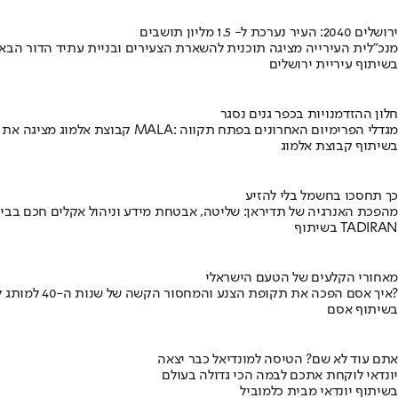
ירושלים 2040: העיר נערכת ל- 1.5 מליון תושבים
מנכ"לית העירייה מציגה תוכנית להשארת הצעירים ובניית עתיד הדור הבא
בשיתוף עיריית ירושלים
חלון ההזדמנויות בכפר גנים נסגר
קבוצת אלמוג מציגה את פרויקט MALA: מגדלי הפרימיום האחרונים בפתח תקווה
בשיתוף קבוצת אלמוג
כך תחסכו בחשמל בלי להזיע
מהפכת האנרגיה של תדיראן: שליטה, אבטחת מידע וניהול אקלים חכם בבי
בשיתוף TADIRAN
מאחורי הקלעים של הטעם הישראלי
איך אסם הפכה את תקופת הצנע והמחסור הקשה של שנות ה-40 למותג לאומי?
בשיתוף אסם
אתם עוד לא שם? הטיסה למונדיאל כבר יצאה
יונדאי לוקחת אתכם לבמה הכי גדולה בעולם
בשיתוף יונדאי מבית כלמוביל