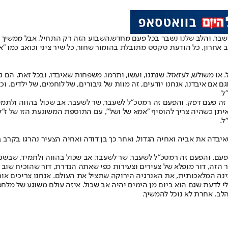
זה שבר, והלב שלנו נשבר בכל פעם מחדש.
השבוע הזה רק התחיל, אבל ממשיך א
תב אחרון, כל הודעת טקסט מתובלת בהומור שחור, כל שיר ציני וכואב כמו "
 משולש, לעזאזל. שנתנו, ועשו, ותרמו. משפחות שאיבדו, ובכל זאת, הם נת
ם אם איבדנו, אנחנו יודעים, זה מוות של גיבורים, של לוחמים, של ילדים. 
"ל
זה פעם דפק. והפעם זה רמטכ"ל לשעבר, שר לשעבר. אב שכול בהווה ולתמיד
ן כשהיה צריך להוסיף "אמא של ושל", עם התוספת המשוגעת הזו של ז"ל. לא
ל.
יבדה את אביה ואחיה הגדול, ואחר כך בן דודה ואחיה הצעיר נהרגו בקרב 
פעם. והפעם זה רמטכ"ל לשעבר, שר לשעבר, אב שכול בהווה ולתמיד, שבשנה
ור הזה, דור מופלא של צעירים וצעירות כפי שאתה הגדרת, דור שהוכיח שוב 
נה המלאכותית, את האנרגיה הירוקה שתציל את העולם. אנחנו צריכים אות
, בלי לדעת שגם הוא ביום מן הימים יהיה אב שכול. איזה עולם משוגע של 
ב. אחרת לא נוכל להמשיך.