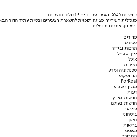
ירושלים 2040: העיר נערכת ל- 1.5 מליון תושבים
מנכ"לית העירייה מציגה תוכנית להשארת הצעירים ובניית עתיד הדור הבא
בשיתוף עיריית ירושלים
מדורים
ספורט
תרבות ובידור
לייף סטייל
אוכל
תיירות
טכנולוגיה ומדע
הורוסקופ
ForReal
מגזין השבוע
דעות
חדשות בארץ
חדשות בעולם
פוליטי
ביטחוני
חינוך
בריאות
משפט
תחבורה