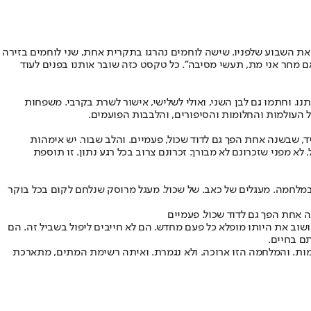
ת השבוע שלפניו. שישה לוחמים נהרגו בתקרית אחת, שני לוחמים בזירה
אם מחר אני מת, תעשי מסיבה". כל טקסט כזה שובר אותנו בפנים לעוד
נו. וחתמו גם לבן השני, ואולי לשלישי, אישור לשרת בקרבי. משפחות
וכל העולמות והחלומות והסיפורים, והלבבות הפועמים.
, שבשנה אחת הפך גם לדוד שכול, פעמיים. והלב שבור. יש אימהות
 מפני שזכרונם לא מבורך. זכרונם צרוב בכל רגע נתון. זו תוספת
במלחמה. מעגלים של כאב. של שכול. מעגל מרוסק שנלחם לקום בכל בוקר
 אחת הפך גם לדוד שכול. פעמיים
ושוב את היותו מופלא כל פעם מחדש. הם לא חייבים ליפול בשביל זה. הם
ם בחיים.
מלחמות. והמלחמה הזו ארוכה. ולא נגמרת. ואיתה רשימת המתים, מתארכת