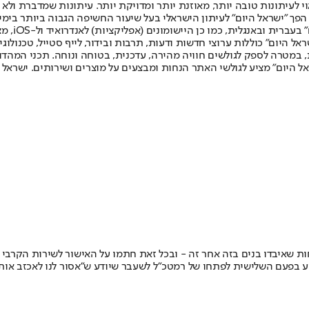
לעיתונות טובה יותר, מאוזנת יותר ומדויקת יותר. עיתונות שמדברת ולא צ
שלום. המהדורה המודפסת הראשונה פורסמה ב-30 ביולי 2007, וב-2010 הפך "ישראל היום" לעיתון הישראלי בעל שי
לחמנוביץ,
ל היום" כוללות ערוצי חדשות ודעות, תרבות ובידור, לייף סטייל, טכנולוגיה
ברית, במטרה לספק לגולשים חוויה מהירה, עדכנית, בטוחה ונוחה. תכני המה
ל היום" מציע לגולשי האתר הנחות ומבצעים על מוצרים ושירותים. ישראל 
 שאיבדו בנים בזה אחר זה - ובכל זאת חתמו על האישור לשירות הקרבי •
 בפעם השלישית לפתחו של רמטכ"ל לשעבר שיודע ש"אסור לנו לאכזב אותם