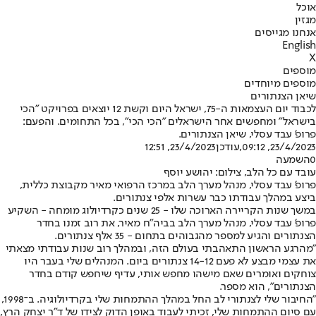
אוכל
מגזין
אנחנו מגייסים
English
X
מוספים
מוספים מיוחדים
שיאן הצנתורים
לכבוד יום העצמאות ה-75, ישראל היום וקשת 12 יוצאים בפרויקט "הכי
בישראל" ומחפשים אחר הישראלים "הכי הכי", בכל התחומים. והפעם:
פרופ' עבד עסלי, שיאן הצנתורים.
23/4/2023, 09:12
,עודכן
23/4/2023, 12:51
0
השמעה
עובד עם כל הלב, צילום: יהושע יוסף
פרופ' עבד עסלי, מנהל מערך הלב במרכז הרפואי מאיר מקבוצת כללית,
ביצע במהלך עבודתו כבר עשרות אלפי צנתורים.
במשך שנות הקריירה הארוכה שלו - 25 שנים כקרדיולוג מומחה - השקיע
פרופ' עבד עסלי, מנהל מערך הלב בביה"ח מאיר, את רוב זמנו בחדר
הצנתורים והגיע למספר מהגבוהים בתחום - 35 אלף צנתורים.
"מהרגע הראשון התאהבתי בעולם הזה, ובמהלך רוב שנות עבודתי מצאתי
את עצמי מבצע לא פעם 14-12 צנתורים ביום. המנהלים שלי בעבר היו
צוחקים ואומרים שאם מישהו מחפש אותי, עדיף שיחפש קודם בחדר
הצנתורים", הוא מספר.
"החיבור שלי לצנתורי לב החל במהלך ההתמחות שלי בקרדיולוגיה. ב־1998,
עם סיום ההתמחות שלי, זכיתי לעבוד באופן הדוק לצידו של ד"ר יצחק הרץ,