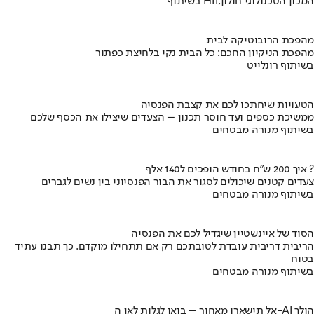
בשיתוף HIT,המכון הטכנולוגי חולון
מהפכת הרובוטיקה לבית
מהפכת הניקיון החכם: כל הבית נקי בלחיצת כפתור
בשיתוף רונלייט
הטעויות שיחתכו לכם את קצבת הפנסיה
ממשיכת כספים ועד חוסר תכנון – הצעדים שיצילו את הכסף שלכם
בשיתוף מנורה מבטחים
איך 200 ש"ח בחודש הופכים ל140 אלף ?
צעדים קטנים שיכולים לסגור את הבור הפנסיוני בין נשים לגברים
בשיתוף מנורה מבטחים
הסוד של איינשטיין שיגדיל לכם את הפנסיה
הריבית דריבית עובדת לטובתכם רק אם תתחילו מוקדם. כך תבנו עתיד
בטוח
בשיתוף מנורה מבטחים
אל תישארו מאחור – בואו לגלות לאן ה-AI הולך