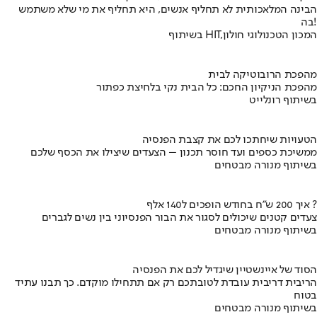
הבינה המלאכותית לא תחליף אנשים, היא תחליף את מי שלא משתמש
בה!
בשיתוף HIT,המכון הטכנולוגי חולון
מהפכת הרובוטיקה לבית
מהפכת הניקיון החכם: כל הבית נקי בלחיצת כפתור
בשיתוף רונלייט
הטעויות שיחתכו לכם את קצבת הפנסיה
ממשיכת כספים ועד חוסר תכנון – הצעדים שיצילו את הכסף שלכם
בשיתוף מנורה מבטחים
איך 200 ש"ח בחודש הופכים ל140 אלף ?
צעדים קטנים שיכולים לסגור את הבור הפנסיוני בין נשים לגברים
בשיתוף מנורה מבטחים
הסוד של איינשטיין שיגדיל לכם את הפנסיה
הריבית דריבית עובדת לטובתכם רק אם תתחילו מוקדם. כך תבנו עתיד
בטוח
בשיתוף מנורה מבטחים