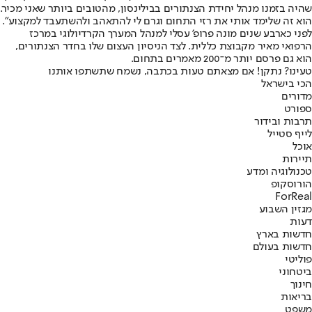
שהיה בזמנו מנהל יחידת הצנתורים בבילינסון, מהטובים ביותר שאני מכיר.
הוא זה שלימד אותי את רזי התחום וגרם לי להתאהב ולהשתעבד למקצוע".
לפני כארבע שנים מונה פרופ' עסלי למנהל המערך הקרדיולוגי במרכז
הרפואי מאיר מקבוצת כללית. לצד הניסיון העצום שלו בחדר הצנתורים,
הוא גם פרסם יותר מ־200 מאמרים בתחום.
טעינו? נתקן! אם מצאתם טעות בכתבה, נשמח שתשתפו אותנו
הכי בישראל
מדורים
ספורט
תרבות ובידור
לייף סטייל
אוכל
תיירות
טכנולוגיה ומדע
הורוסקופ
ForReal
מגזין השבוע
דעות
חדשות בארץ
חדשות בעולם
פוליטי
ביטחוני
חינוך
בריאות
משפט