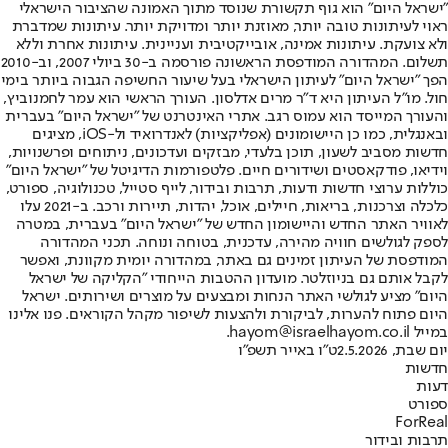
"ישראל היום" הוא גוף תקשורת שנוסד מתוך האמונה שהציבור הישראלי
ראוי לעיתונות טובה יותר, מאוזנת יותר ומדויקת יותר. עיתונות שמדברת
ולא צועקת. עיתונות אמינה, אובייקטיבית ועניינית. עיתונות אחרת וללא
תשלום. המהדורה המודפסת הראשונה פורסמה ב-30 ביולי 2007, וב-2010
הפך "ישראל היום" לעיתון הישראלי בעל שיעור החשיפה הגבוה ביותר בימי
חול. מו"ל העיתון היא ד"ר מרים אדלסון. העורך הראשי הוא עמר לחמנוביץ,
והעורך המייסד הוא עמוס רגב. אתרי האינטרנט של "ישראל היום" בעברית
ובאנגלית, כמו כן היישומונים (אפליקציות) לאנדרואיד ול-iOS, מציגים
חדשות מסביב לשעון, תוכן בלעדי, מבזקים ועדכונים, ניתוחים ופרשנויות,
וידיאו, פודקאסטים ושידורים חיים. פלטפורמות הדיגיטל של "ישראל היום"
כוללות ערוצי חדשות ודעות, תרבות ובידור, לייף סטייל, טכנולוגיה, ספורט,
כלכלה וצרכנות, בריאות, חיילים, אוכל, יהדות, תיירות ורכב. ב-2021 עלו
לאוויר האתר החדש והיישומון החדש של "ישראל היום" בעברית, במטרה
לספק לגולשים חוויה מהירה, עדכנית, בטוחה ונוחה. תכני המהדורה
המודפסת של העיתון זמינים גם באתר, במהדורה יומית מקוונת, ואפשר
לקבל אותם גם בניוזלטר. מועדון ההטבות הייחודי "הקליקה של ישראל
היום" מציע לגולשי האתר הנחות ומבצעים על מוצרים ושירותים. ישראל
היום פתוח להערות, לביקורת ולהצעות לשיפור מקהל הקוראים. פנו אלינו
במייל hayom@israelhayom.co.il.
יום שבת, 2.5.2026
ט"ו באייר תשפ"ו
חדשות
דעות
ספורט
ForReal
תרבות ובידור