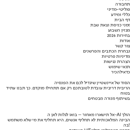
תחבורה
פוליטי-מדיני
כללי ומידע
דף הבית
זמני כניסת וצאת שבת
מגזין השבוע
בחירות 2026
אודות
צור קשר
נבחרת הכתבים והפרשנים
מדיניות פרטיות
הצהרת נגישות
תנאי שימוש
כדאי
להכיר
הסוד של איינשטיין שיגדיל לכם את הפנסיה
הריבית דריבית עובדת לטובתכם רק אם תתחילו מוקדם. כך תבנו עתיד
בטוח
בשיתוף מנורה מבטחים
אל תישארו מאחור – בואו לגלות לאן ה-AI הולך
הבינה המלאכותית לא תחליף אנשים, היא תחליף את מי שלא משתמש
בה!