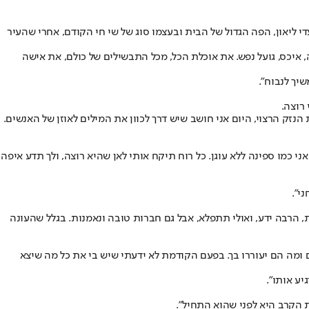
 האח הגדול, הוא כבר הספיק לפתח יריבות עם עדי ליאון, הפה הגדול של הבית ובעצמו סוג של שי חי הקודם, אחרי שהעיר
, איכס, גועל נפש. את אוכלת הכל, מכל התבשילים של כולם, את אישה
יך לנבוח".
 רוצה.
הנזק הרצוי, היום אני חושב שיש דרך לכוון את המילים לאוזן של האנשים.
ני כמו ספינה ללא עוגן. כל רוח תיקח אותי לאן שהיא רוצה, ולך תדע איפה
י".
ות, הרבה ידע, ואולי תתפלא, אבל גם חברות טובה ונאמנות. בגלל שהעונה
ם ומה הם יעוררו בך. בפעם הקודמת לא ידעתי שיש בי את כל מה שיצא
יע אותו".
ת הקרב היא לפני שהוא התחיל".