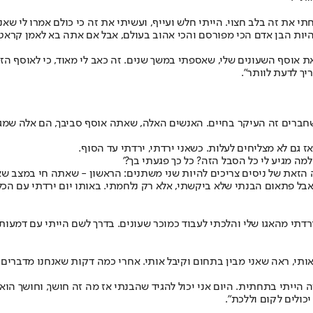
 את זה בלב חצוי. הייתי חלש ועייף, ועשיתי את זה כי כולם אמרו לי שאנ
ת הבן אדם הכי מפורסם והכי אהוב בעולם, אבל אם אתה בא לאמן קראטה בח
את אוסף השעונים שלי, שאספתי במשך שנים. זה כאב לי מאוד, כי לאוסף ה
יך לדעת לוותר".
בין שחברים זה העיקר בחיים. האנשים האלה, שאתה אוסף סביבך, הם אלה שמג
גם לא מצליחים לעלות. כשאני ירדתי, ירדתי עד הסוף.
למה מגיע לי כל הסבל הזה? כל כך פגעתי בך?'
זאת של ניסים צריכים להיות שני משתנים: הראשון - שאתה חי במצב שאי
. אבל פתאום הבנתי שלא ביקשתי, אלא רק נלחמתי. באותו יום ירדתי עם הכ
תי מהאגו שלי והלכתי לעבוד כמוכר שעונים. בדרך לשם הייתי עם דמעות ב
יין אותי, ראה שאני מבין בתחום וקיבל אותי. אחרי כמה דקות שאנחנו מדברי
פקיד, והשכר היה בדיוק מה שחיפשתי. 24 שעות לפני זה הייתי בתחתית. היום אני יכול להגיד שהבנתי
כולים לקום וללכת".