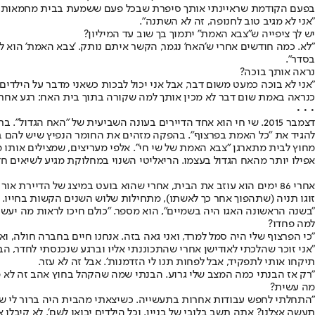
בפעם הקודמת שראיינתי אותך סיפרת שבכל פעם ששמעת בבית מחמאות, ז
"אני לא מגיב טוב לחנופה, זה לא השתנה".
יש לך ציפייה ש"צבא האמת" יתמוך בך שוב עד המיליון?
"לא. כמה חודשים אחרי ש'האח' נגמר, הקשר איתם נותק. 'צבא האמת' הוא לא 
בסדר".
נראה אותך בוכה?
"אני לא בוכה כמעט משום דבר, אבל אני יכול לבכות כשאני מדבר על הילדים
כנראה באמת שום דבר לא מכין אותך למה שקורה בתוך בית האח: רגע אחרי
• • •
דצמבר 2015. שי חי הוא אחד הדיירים בעונה השביעית של "האח הגד
להגיד את "כל האמת בפרצוף". בהפקה מזהים את החומר הנפיץ שיש להם בי
מחוץ לבית מתארגן "צבא האמת של שי חי". אלפי מעריצים, שמצילים אותו 
אפילו יותר מהאח הגדול בעצמו. הריאליטי השנוי במחלוקת מגיע לשיאים חד
אחרי 86 ימים הוא עוזב את הבית, אחרי שהוא בועט במיצג של הדיירת
זוגו תניה (שתהפוך אחר כך לאשתו), מתחילות שלוש השנים הקשות בחייו.
"בשנה הראשונה האגו היה בשמיים", הוא מספר. "כולם חיכו לראות מה יעשו
למה פחדו?
"כי הפרצוף שלי היה סמל למרד, ואני גאה בזה. אנחנו חיים בחברה חולה, ו
"אני זוכר שהלכתי לאודישן אחרי שהתכוננתי אליו וברגע שנכנסתי לחדר, הב
תיקחו אותי לתפקיד, אבל לפחות תנו לי הזדמנות'. אבל זה לא עזר.
"רק אז הבנתי כמה המצב שלי גרוע. הבנתי שמה שהקהל בחוץ אהב זה לא מש
מה עשית?
"התחלתי לחפש עבודות אחרות בתעשייה. כשיצאתי מהבית היה ברור לי שאנ
תעשה אצלנו? אתה תשב בלובי של בניין, וכל הילדים יבואו לשם'. לא קיבלו או