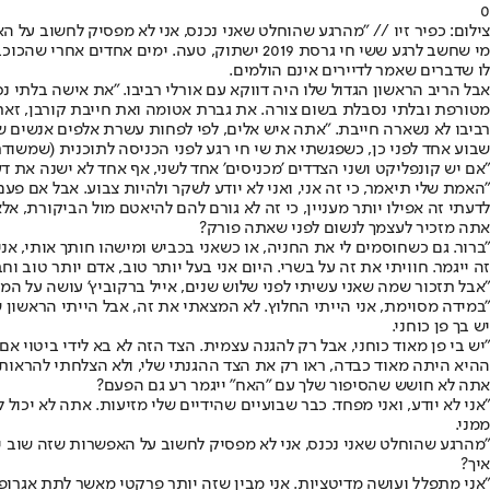
0
צילום: כפיר זיו // "מהרגע שהוחלט שאני נכנס, אני לא מפסיק לחשוב על הא
לו שדברים שאמר לדיירים אינם הולמים.
אבל הריב הראשון הגדול שלו היה דווקא עם אורלי רביבו. "את אישה בלתי נ
מטורפת ובלתי נסבלת בשום צורה. את גברת אטומה ואת חייבת קורבן, זא
רביבו לא נשארה חייבת. "אתה איש אלים, לפי לפחות עשרת אלפים אנשים ש
שבוע אחד לפני כן, כשפגשתי את שי חי רגע לפני הכניסה לתוכנית (שמשודרת בימי רביעי ושבת
"אם יש קונפליקט ושני הצדדים 'מכניסים' אחד לשני, אף אחד לא ישנה את ד
"האמת שלי תיאמר, כי זה אני, ואני לא יודע לשקר ולהיות צבוע. אבל אם פע
לדעתי זה אפילו יותר מעניין, כי זה לא גורם להם להיאטם מול הביקורת, א
אתה מזכיר לעצמך לנשום לפני שאתה פורק?
"ברור. גם כשחוסמים לי את החניה, או כשאני בכביש ומישהו חותך אותי, אני 
זה ייגמר. חוויתי את זה על בשרי. היום אני בעל יותר טוב, אדם יותר טוב וחב
"אבל תזכור שמה שאני עשיתי לפני שלוש שנים, אייל ברקוביץ' עושה על המ
"במידה מסוימת, אני הייתי החלוץ. לא המצאתי את זה, אבל הייתי הראשון 
יש בך פן כוחני.
"יש בי פן מאוד כוחני, אבל רק להגנה עצמית. הצד הזה לא בא לידי ביטוי א
ההיא היתה מאוד כבדה, ראו רק את הצד ההגנתי שלי, ולא הצלחתי להראות 
אתה לא חושש שהסיפור שלך עם "האח" ייגמר רע גם הפעם?
"אני לא יודע, ואני מפחד. כבר שבועיים שהידיים שלי מזיעות. אתה לא יכ
ממני.
"מהרגע שהוחלט שאני נכנס, אני לא מפסיק לחשוב על האפשרות שזה שוב ייגמ
איך?
"אני מתפלל ועושה מדיטציות. אני מבין שזה יותר פרקטי מאשר לתת אגרופי