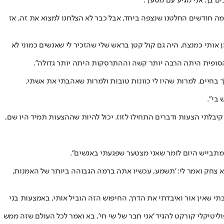
 בך. אני מגיע עם מטען".
מה חודשים החלטנו שנצפה ביחד, אבל כבר לא הצלחנו למצוא את זה, אז
 אותי כמנצח, היה גם קול קטן בראש שלי שהזכיר לי שאנשים כמוני לא
ה הסופית היתה הרבה יותר קשה וההתרסקות היתה יותר גדולה".
לך בחיים. למרות שהיו לי כוונות טובות ולמרות שאהבתי את אשתי,
 בי".
בלתי הצעות ודברים התחילו לזוז. יכול להיות שההצעות תמיד היו שם,
א מתבייש היום לומר שאני מצטער שפגעתי באנשים".
הוא צחק ואמר לי: 'תשמע, עכשיו אתה ברמה הגבוהה ביותר של האמנות,
י שאין אור ואיבדתי את הדרך, החיפוש הזה הוביל אותי, באמצעות בני
יטיקלי קורקט להגיד 'אני חבר של שי חי', בא ואמר לכל העולם שזה ממש