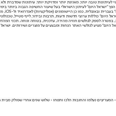
לעיתונות טובה יותר, מאוזנת יותר ומדויקת יותר. עיתונות שמדברת ולא צ
שלום. המהדורה המודפסת הראשונה פורסמה ב-30 ביולי 2007, וב-2010 הפך "ישראל היום" לעיתון הישראלי בעל שי
לחמנוביץ,
ל היום" כוללות ערוצי חדשות ודעות, תרבות ובידור, לייף סטייל, טכנולוגיה
ברית, במטרה לספק לגולשים חוויה מהירה, עדכנית, בטוחה ונוחה. תכני המה
ל היום" מציע לגולשי האתר הנחות ומבצעים על מוצרים ושירותים. ישראל 