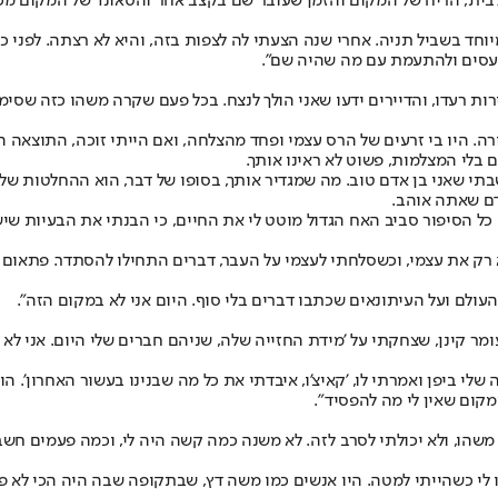
לבית, הריח של המקום והזמן שעובר שם בקצב אחר והסאונד של המקום מכים
וחד בשביל תניה. אחרי שנה הצעתי לה לצפות בזה, והיא לא רצתה. לפני כ
 לכעסים ולהתעמת עם מה שהיה שם".
ת רעדו, והדיירים ידעו שאני הולך לנצח. בכל פעם שקרה משהו כזה שסימן
 קורה. היו בי זרעים של הרס עצמי ופחד מהצלחה, ואם הייתי זוכה, התוצא
 בלי המצלמות, פשוט לא ראינו אותך.
 חשבתי שאני בן אדם טוב. מה שמגדיר אותך, בסופו של דבר, הוא ההחלטות ש
דם שאתה אוהב.
. כל הסיפור סביב האח הגדול מוטט לי את החיים, כי הבנתי את הבעיות שיש
רק את עצמי, וכשסלחתי לעצמי על העבר, דברים התחילו להסתדר. פתאום קי
עולם ועל העיתונאים שכתבו דברים בלי סוף. היום אני לא במקום הזה".
עומר קינן, שצחקתי על 'מידת החזייה שלה, שניהם חברים שלי היום. אני ל
שלי ביפן ואמרתי לו, 'קאיצ'ו, איבדתי את כל מה שבנינו בעשור האחרון'. 
מקום שאין לי מה להפסיד".
משהו, ולא יכולתי לסרב לזה. לא משנה כמה קשה היה לי, וכמה פעמים חשבת
 לי כשהייתי למטה. היו אנשים כמו משה דץ, שבתקופה שבה היה הכי לא פול