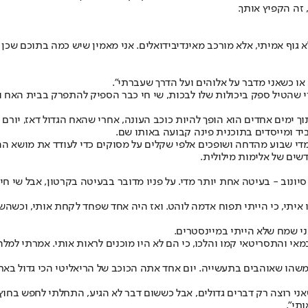
ה הקפיץ אותך.
גוף אמיתי, אלא מורכב מאינדיבידואלים. אני מאמין שיש כמה בתוכם שכן ית
 או כשאני מדבר על אלוהים ועל הדרך שעברתי".
 שהטיל ספק ביכולות שלו לבכות, שי חי כבר הספיק להתפרק בבית האח ול
ול". בתוך ימים אחדים הוא הופך להיות כוכב העונה, אחרי שהאח הגדול דאז, י
ד ומייסדים בתוכנית פינה קבועה באותו שם.
מדי שבוע מהדחה ושופכים אלפי שקלים על מסוקים כדי לעודד את מושא הה
שים של אלימות מילולית.
 אור סיונוב - בעיטה אחת יותר מדי. על פניו מדובר בבעיטה בקרטון, אבל שי
 איתי, כי הייתי תפוח אדמה לוהט. ואז היה אחד שפחד לקחת אותי, וכשהש
אני שמח שלא הייתי במיינסטרים.
מאי והתסריטאי קמו והלכו, כי הם לא היו מוכנים לראות אותי. אמרתי למל
הו שאוהבים בתעשייה. יום אחד אתה הכוכב של הריאליטי הכי גדול בארץ,
י רוצה רק דברים גדולים, אבל כששום דבר לא הגיע, התחלתי לחפש בחוץ.
תי".