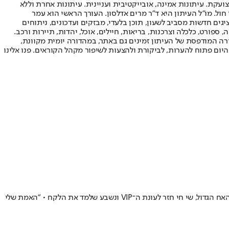
ועקת. עיתונות אמינה, אובייקטיבית ועניינית. עיתונות אחרת וללא
עור החשיפה הגבוה ביותר בימי חול. מו"ל העיתון היא ד"ר מרים אדלסון. העורך הראשי הוא עמר
 והעורך המייסד הוא עמוס רגב. אתרי האינטרנט של "ישראל היום" בעברית ובאנגלית, כמו כן היישומונים (אפליקציות) לאנדרואיד ול-iOS, מציגים חדשות מסביב לשעון, תוכן בלעדי, מבזקים ועדכונים, ניתוחים
, ספורט, כלכלה וצרכנות, בריאות, חיילים, אוכל, יהדות, תיירות ורכב.
דורה המודפסת של העיתון זמינים גם באתר, במהדורה יומית מקוונת,
היום פתוח להערות, לביקורת ולהצעות לשיפור מקהל הקוראים. פנו אלינו
הוא היה כוכב הריאליטי מספר 1 בישראל, אבל אף אחד לא רצה לעבוד איתו • המעריצים נעלמו והחובות הלכו ותפחו • שלוש שנים אחרי שסולק מבית האח הגדול, שי חי חזר לעונת ה־VIP ונשבע שלמד את הלקח • "האמת שלי