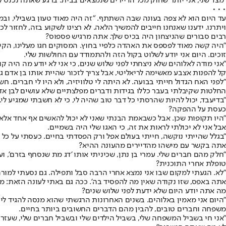
"מצד שני, אני יותר שחוק מכל הדיירים שנמצאים בבית. ברגע שאתה נכנס 
• • •
עד היום הוא לא צפה בעונה שבה השתתף. "זה היה מאוד טעון בשבילי, ובמי
ויתרנו. ידענו שאנחנו חייבים להמשיך הלאה. לא רצינו לשקוע בזה, לחזור
רבים סבורים שהניצחון היה בכיס שלך. אתה מרגיש פספוס?
"היה קשה מאוד לפספס את האהדה כלפיי בחוץ. המסוקים חגו מעלינו, הקירו
זוכים. היום אני יודע לשלוט בקול הזה ולהתמודד עם החולשות שלי.
"אני מודה לאלוהים שלא ניצחתי לפני שלוש שנים, כי אני לא יודע מה היה
קל להפנות אצבע מאשימה לריאליטי, אבל צריך לזכור שהיית אותו בן אדם גם
"לפני האח הגדול חייתי בבועה. לא היתה לי טלוויזיה, ולא היו לי חברים.
החלטות שקיבלתי בעבר כללו בגידות ודברים מפלצתיים שלא עושים לבן א
"בדיעבד, יכול להיות שהרסתי כל דבר טוב שהיה לי, כי לא חשבתי שמגיע לי
כעסת על ההפקה?
"היו תקופות שכן. אבל כשבאמת הבנתי שאני לא יכול להאשים אף אחד אלא 
אבל אני לא יכולתי לראות את זה, כי האגו שלי היה בשמיים.
"בגלל שהייתי נוקשה, חייתי בעולם אפל ורק הפסדתי בחיים. כעסתי על כל ה
אתה בקשר עם מישהו מהדיירים מהעונה ההיא?
"חלק מהם חברים שלי. עמרי בן נתן, שכיניתי אותו 'דג מת שנסחף בזרם', ו
טופלת אחרי התוכנית?
"לא. הגעתי למקום שבו אני נמצא אחרי הרבה סבל ותפילה. גם נסעתי למורה 
אתה באפס, שזו נקודה שאין מה להפסיד בה'. ככה גם באתי לעונה הזאת: מ
מה אתה יודע היום שלא ידעת לפני שלוש שנים?
"היום אני מאמין באלוהים. בשנים האחרונות הרגשתי שהוא מנסה להגיד לי 
משפחה וחברים טובים, להבין מהם הדברים החשובים ביותר בחיים.
"אני חי בשביל המשפחה שלי, בשביל הילדים שלי ובשביל חברים שלי, שעזרו