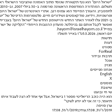
"ישראל היום" הוא גוף תקשורת שנוסד מתוך האמונה שהציבור הישראלי ראוי 
ת
ופרשנויות, וידיאו, פודקאסטים ושידורים חיים. פלטפורמות הדיגיטל של "ישרא
ב-2021 עלו לאוויר האתר החדש והיישומון החדש של "ישראל היום" בע
ואפשר לקבל אותם גם בניוזלטר. מועדון ההטבות הייחודי "הקליקה של ישרא
במייל hayom@israelhayom.co.il.
יום ראשון, 3.5.2026
ט"ז באייר תשפ"ו
חדשות
דעות
ספורט
ForReal
תרבות ובידור
אוכל
מגזין
אנחנו מגייסים
English
X
מוספים
שישבת
שי חי ובועט
תיאמר, כי זה אני לא יודע לשקר"
ערן סויסה
31/1/2019, 17:08
,עודכן
31/1/2019, 17:08