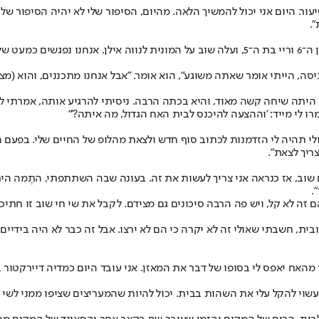
עור. היום אני יכול להמשיך הלאה. מהיום, הסיפור שלי לא יהיה הסיפור ש
.
ביום חמישי לפני שלושה שבועות נפרד שי חי (35) מתניה ומשני ילדיו, קיו בן ה־6 וריי בת ה־5, 
ניסה, הייתי אומר שאתה משוגע", הוא אומר. "אבל אנחנו מתכננים, והוא (מצ
זו היתה שיחה קשה מאוד, והיא בכתה הרבה. ניסיתי להרגיע אותה, אמרתי ל
רו לי מייד: 'וההצעה להיכנס לבית האח הגדול, מה איתה?'"
ולי תהיה לי הזדמנות לכתוב סוף חדש ולצאת מהלופ של החיים שלי. בפעם
ריך לצאת".
 שוב, אז כנראה אני צריך לעשות את זה. בעונה שבה השתתפתי, התֶמה היתה
.
ם זה לא קל, ויש פה הרבה סיכונים גם מצידם. לקבל את שי חי שוב זו חתיכ
ת, חשבתי שאולי זה לא יקרה כי הם לא ירצו. אבל זה כבר לא היה בידיים ש
מהאח יאפס לי בסופו של דבר את המאזן. אני עובד היום כמדיה דיירקטור ב
 פעם שנייה שלי, זה עשוי להקל עלי את השהות בבית. יכול להיות שהמעריצים שציפו 