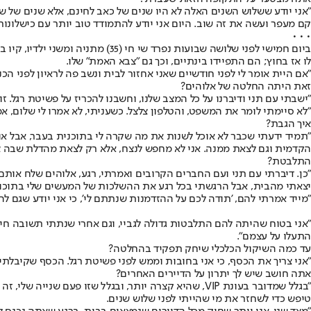
"אני יודע ששלוש השנים האלה לא היו שנים של כאב לחינם, אלא שנים של שי
קם מעפר ועשה את זה שוב. היום אני יודע להתמודד טוב יותר עם כישלונות"
• • •
לו אז בחוץ; הם התפיידו בינתיים, וכך גם "צבא האמת" שלו.
"אם היית אומר לי לפני חודשיים שאני אחזור לבית ונשב פה לראיון לפני הכ
זאת היתה החלטה של אלוהים?
"ישבתי עם תני ודיברנו על כל המצב שלנו, וחשבנו להכריז על פשיטת רגל. 
"לא סיימתי לומר את המשפט, והטלפון צלצל. כשעניתי, לא אמרו לי שלום, אמ
איך הגבת?
"תמיד ידעתי שכבר לא אוכל לשנות את מה שקרה לי בתוכנית בעבר, אבל א
הקדמית וגם לצאת ממנה. אני לא מחפש לנצח, אלא רק לצאת מהדלת שבה צ
התלבטת?
"כן. דיברתי עם תני ועם החברים הקרובים ואמרתי, רגע, אלוהים שלח אותם
יצאתי מהבית, אבל הרגשתי בכל רגע את ההשלכות של המעשים שלי בתוכו"
"מייד אמרתי להם, 'תודה לכם על ההזדמנות שנתתם לי', כי אני יודע שגם לה
"אני בטוח שהיתה להם התלבטות גדולה לגביי, וגם אחרי שנתתי תשובה חיובי
התעלו על עצמם".
עד כמה השיקול הכלכלי שיחק תפקיד בהחלטה?
"אני צריך את הכסף, כי אני בחובות וממש לפני פשיטת רגל. הכסף שקיבלתי 
אתה חושב שיש לך יתרון על הדיירים האחרים?
"בגלל שמדובר בעונת VIP, שהיא קצרה יותר, ובגלל שזו
טיפש כדי לשחזר את מי שהייתי לפני שלוש שנים.