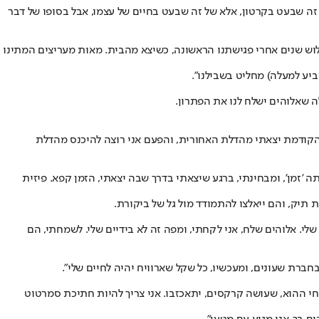
ל זה שבעט בקרטון, אלא של זה שבעט בחיים של עצמו, אבל בסופו של דבר
ועלה שוב על המונית לנווה אילן. אנחנו נפגשים כמעט שלוש שנים אחרי פגישתנו הראשונה, כשיצא מהבית. מאות מעריצים המתינו
ביע למעלה) מחליט בשבילנו".
ה שאלוהים ישלח לנו את הפתרון.
 הקודמת יצאתי מהדלת האחורית, והפעם אני רוצה להיכנס מהדלת
 'זמן', ומבחינתי, ברגע שיצאתי בדרך שבה יצאתי, הזמן קפא. פיזית
ת תיק, והם ייאלצו להתמודד מול גל של ביקורת.
לי. אלוהים שלח, אני לקחתי, ומפה זה לא בידיים שלי. לשמחתי, הם
חברת שעונים, ומעכשיו, כל שקל שארוויח יהיה לחיים שלי".
ממני לשי חי ההוא, שעושה קרקסים, יתאכזבו. אני צריך להיות חתיכת סמרטוט