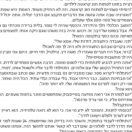
רצית בזמנו לפתוח חוג קראטה לילדים.
"ניסיתי פעמיים לפתוח חוג קראטה, וזה לא החזיק מעמד. האמת היא שפתחתי
"האנרגיה שבה אתה עושה את הדברים תקבע אם הדבר יצליח. אתה יכול להיו
הפסדים של 200-100 אלף שקלים.
"המצב הכלכלי הלך והידרדר, והכסף שהיה לי נגמר. בלית ברירה מכרתי גם 
לי. אבל בסופו של דבר, זה רכוש, והיה בזה משהו שגם ניקה אותי. לפעמים צר
מאיפה נכנס כסף בתקופה הזאת?
"תני, שעבדה כיחצנית, דודות שלי, אמא שלי".
היו בקרים שבהם התעוררת ולא היה לך מה לאכול?
"ברור, אבל היו חברים שעזרו לי. משה דץ, טילטיל, חזי חיים. היום אני מ
היו לך מחשבות פסימיות?
"אתה חייב להגיע לתחתית כדי לטפס ממנה. הרבה אנשים מפחדים לרדת, ואז 
"ואז התחיל הקטע שלי עם אלוהים. התחלתי לדבר אליו ולשאול אותו, 'תגיד, 
"התחלתי לקרוא ספר, שבו מסבירים נס בצורה מדעית. שם נכתב שבתופעה ה
"אז מבחינת המצב, כבר הייתי אבוד, בלי עבודה ובלי עתיד, הכל היה שחור
אני רק רוצה לפרנס את המשפחה שלי. לא יותר מזה".
הוא ענה?
"יום למחרת אני רואה מודעה בפייסבוק שמחפשים מוכר בחנות שעונים. הורד
אתייחס אליו, כי אני צריך פרנסה".
והתקבלת?
"נכנסתי לחנות, והמוכר לא ידע מי אני, כי הוא לא רואה טלוויזיה. הוא רא
יודע לערוך ולצלם ויצאנו לדרך".
"התחלתי לעבוד בת
את הדרך לדבר לאלוהים. שום דבר לא קושר אותנו לחושך הזה, אנחנו פשוט י
אתה מצטער על התקופה הזאת שעברת?