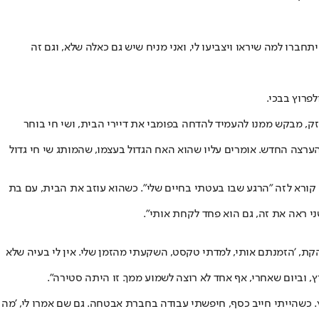
חברו למה שיראו ויצביעו לי, ואני מניח שיש גם כאלה שלא, וגם זה
פרוץ בבכי.
ורם זק, מבקש ממנו להעמיד להדחה בפומבי את דיירי הבית, ושי חי בוחר
ערצה החדש. אומרים עליו שהוא האח הגדול בעצמו, שהמותג שי חי גדול
 חי קורא לזה "הרגע שבו בעטתי בחיים שלי". כשהוא עוזב את הבית, עם בת
ני ראה את זה, גם הוא פחד לקחת אותי".
הקת, 'הזמנתם אותי, למדתי טקסט, השקעתי מהזמן שלי. אין לי בעיה שלא
 וביום שאחרי, אף אחד לא רוצה לשמוע ממך. זו היתה סטירה".
 כשהייתי חייב כסף, חיפשתי עבודה בחברת אבטחה. גם שם אמרו לי, 'מה