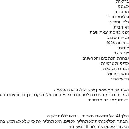
בריאות
משפט
תחבורה
פוליטי-מדיני
כללי ומידע
דף הבית
זמני כניסת וצאת שבת
מגזין השבוע
בחירות 2026
אודות
צור קשר
נבחרת הכתבים והפרשנים
מדיניות פרטיות
הצהרת נגישות
תנאי שימוש
כדאי
להכיר
הסוד של איינשטיין שיגדיל לכם את הפנסיה
הריבית דריבית עובדת לטובתכם רק אם תתחילו מוקדם. כך תבנו עתיד בט
בשיתוף מנורה מבטחים
אל תישארו מאחור – בואו לגלות לאן ה-AI הולך
הבינה המלאכותית לא תחליף אנשים, היא תחליף את מי שלא משתמש בה!
בשיתוף HIT,המכון הטכנולוגי חולון