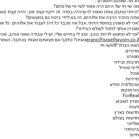
לא מה שאתם חושבים".
מה שי חי של היום היה אומר לשי חי של 2016?
"הייתי מחבק אותו ואומר לו שיהיה בסדר. זה ייקח קצת זמן, יהיה קצת קשה,
אתה מזכיר הרבה את אלוהים, זה בא לידי ביטוי גם במעשים?
"אני לא מאמין במוסד הדתי, אבל אני מכבד כל דרך לעבוד את אלוהים. כל 
מעניין אותך לחזור לעולם הבידור?
"אני לא מחפש להיות כוכב. טוב לי בחיים שלי, יש לי עבודה שאני אוהב, ואני
erans@israelhayom.co.il
טעינו? נתקן! אם מצאתם טעות בכתבה, נשמח
האח הגדול VIP
שי חי
מדורים
ספורט
תרבות ובידור
לייף סטייל
אוכל
תיירות
טכנולוגיה ומדע
הורוסקופ
ForReal
מגזין השבוע
דעות
חדשות בארץ
חדשות בעולם
פוליטי
ביטחוני
חינוך