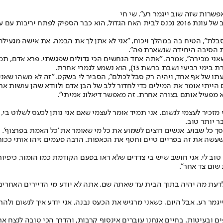
פשרות שזה שוב ייגמר רע". שי חי
מי שחשב לרגע ששי חי גרסת 2019 ישתוק, טעה. ימים אחדים אחרי שהכוכב של עונת 2016 נכנס לבית
סבלת", הטיח בה במהלך ויכוח, "אני לא אתן לך את הבמה. את אישה מגעילה
ת הסיבה היחידה שנשארת פה".
אני מכירה", אמרה. "אתה אחד הנחשים הכי גדולים שפגשתי. פרא אדם, תמש
 ברשת 13), הוא נשמע לגמרי אחרת.
עתו של אף אחד, ויהיה רק סבל לכולם", הסביר לי בשקט. "זה לא משהו שאני
ם הייתי אומר את המילים כדי לחדור ללב של הבן אדם ולוודא שהן עושות את 
לא מפעיל אותם בצורה אחרת. זה מאפשר דיאלוג אמיתי".
מזכיר לעצמי לנשום. אני תמיד אומר לעצמי שאם אני נותן לכעס לשלוט בי, א
ר יותר טוב.
סך כל שבוע. אנשים רוצים לשמוע את כל מי שאומר את 'כל האמת בפרצוף'.
שעשה את זה בפריים טיים וחטף את הכאפות. הרבה פעמים זיהו אותי ככוחנ
ם טוב לי. אני חושב שיש בי צדדים שלא ראו בפעם הקודמת כמו הומור, כיפי
שום צד אחר".
ול לדעת מה יהיה בתוך הבית עד שאתה שם. אתה לא יודע מי הדיירים האחרי
ר רע. אבל היום, כשאני מרגיש את הכעס נבנה, אני יודע איך לנשום ולהרג
ם ובעיטות. בחיים אנחנו עוברים אינסוף קרבות, והדרך הכי טובה לנצח א