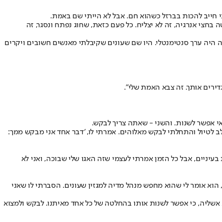
י חייב להכות בברזל כשהוא חם. אבל לא הייתי שם באמת.
צי אנרגיה, זה לא יצליח. כל פעם כזאת, שחוג נפתח ונסגר, זה
זה היה ערך סנטימנטלי. היו שם שעונים שקיבלתי מאנשים חשובים ויקרים
דירים אותך. זה צבא האמת שלי".
 אפשר לשנות. והשני - שאתה צריך לבקש.
לב לטיול והתחלתי לבקש מאלוהים. אמרתי לו, 'דבר אחד אני מבקש ממך:
עיניים, אבל כל הזמן אמרתי לעצמי שזה האגו שלי שבוכה, ואני לא
ם, הוא אומר לי שהוא מחפש מנהל מדיה למגזין שעונים. הסברתי לו שאני
 אז מה זה חושך, וחושך הוא אשליה, כי אפשר לשנות אותו בהחלטה של כל אחד מאיתנו. לבקש ולמצוא