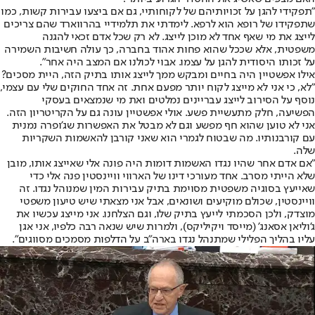
"תפקידי להגן על זכויותיהם של לקוחותיי, גם אם ביצעו עבירות קשות, כמו
שתפקידו של רופא הוא לרפא. לימדתי את תלמידיי בהרווארד שהם צריכים
לייצג את מי שאף אחד לא מוכן לייצג. לא רק שכל אדם זכאי להגנה
משפטית, אלא שככל שהוא פחות אהוד בחברה, כך עולה חשיבות השמירה
על זכותו היסודית להגן על עצמו. אבוי לכולנו אם המצב היה אחר".
אילו אפשטיין היה בחיים ומבקש ממך לייצג אותו בתיק הזה, היית מסכים?
"לא, כי אני לא מייצג לקוח יותר מפעם אחת. זה אחד החוקים שלי עם עצמי,
נוסף על הסירוב לייצג עבריינים נמלטים ואת מי שנמצאים בעסקי
הפשיעה, חלק מתעשיית פשע. אולי אפשטיין עונה גם על הקריטריון הזה.
אני לא טוען שהוא חף מפשע וגם לא מבטל את האפשרות שג'ופרה נמנית
עם קורבנותיו. מה שבטוח לגמרי הוא שאני קורבן להאשמות השקריות
שלה.
"אם אדם אחר שהיו נגדו האשמות דומות היה פונה אלי שאייצג אותו, מובן
שלא הייתי מסרב. אחד מעורכי דינו של הארווי וויינסטין פנה אלי כדי
שאייעץ בסוגיה משפטית מסוימת בתיק עבירות המין שמנוהל נגדו. זה
וויינסטין, שכולם מוקיעים ושונאים, אבל אני מצאתי שיש טיעון משפטי
מוצדק, ולכן הסכמתי לייעץ בתיק שלו, וגם הצלחנו. אני מייצג עכשיו את
ג'וליאן אסאנג' (מייסד ויקיליקס), ולמרות שיש שנאה רבה כלפיו, אני אגן
עליו בהליך הפלילי שמתנהל נגדו בארה"ב על הדלפות מסמכים מסווגים".