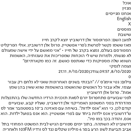
אוכל
מגזין
אנחנו מגייסים
English
X
מוספים
שישבת
למען השם: הפרופסור אלן דרשוביץ יוצא לקרב חייו
מאז ששמו נקשר לפרשת ג'פרי אפשטיין, פרופ' אלן דרשוביץ, אולי הפרקליט
המפורסם בעולם, נמצא בקרב של חייו • "אני מואשם על ידי אישה שמעולם
לא פגשתי, ולמרות שיש לי הוכחות שמפריכות את טענותיה, האשמות
השווא שלה מספיקות כדי שאתפס כאשם. זה כמו מקארתיזם"
נעמה לנסקי
8/10/2020, 09:57
,עודכן
9/10/2020, 21:11
0
צילום: גטי אימג'ס // "הבנתי בשנים האחרונות שאני לא נלחם רק עבור
עצמי, אלא עבור כל האנשים שהואשמו בהאשמות שווא שאין בהן שמץ
אמת". פרופ' אלן דרשוביץ
ל
פני שבועיים פתח
פרופ' יורם לס
את תוכנית הרדיו החדשה שלו בהתנצלות
מהדהדת בפני המשפטן האמריקני אלן דרשוביץ, שעליו קבע, שבועיים
קודם לכן, כי הוא "אנס ילדות". בשיחה עם מאזינה ב־10 בספטמבר אמר לס
ש"דרשוביץ אנס ילדות ביחד עם ג'פרי אפשטיין. הוא אנס בפועל ילדות. הוא
אנס, והודה בכך במו פיו".
דרשוביץ לא השתהה. בתוך ימים ספורים הגיש לבית המשפט המחוזי בתל
אביב תביעת לשון הרע בסך 4 מיליון שקלים נגד לס ורדיו 103FM ולאחריה