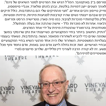
פורסם ב־2 באוקטובר. המו"ל הגיש את הפרטים לספר השיאים של גינס".
לאורך השנים ייצג דמויות בולטות, ובהן ג'ונתן פולארד, או.ג'יי סימפסון,
מייק טייסון ורבים אחרים. "חצי מהתיקים שלי הם בהתנדבות, כולל תיקים
רבים שבהם ייצגתי נשים שהיו קורבנות לפגיעות מיניות, פיזיות ונפשיות.
חלק מלקוחותיי מוכרות לציבור, כמו מיה פארו, פטרישיה הרסט ומריאם
רג'אווי. אחרות לא מוכרות כלל - אישה שהרגה את בעלה המתעלל,
סטודנטית בהרווארד שהוטרדה מינית על ידי אחד המרצים.
"התיק החשוב ביותר בחיי המקצועיים, כשייצגתי את נתן שרנסקי במשך
שמונה שנים כדי להביא לשחרורו ממאסר, נעשה בהתנדבות. נשאתי בעצמי
בעלויות המשפטיות. השחרור שלו היה אחד מרגעי השיא בחיי המקצועיים
ובחיי האישיים. זאת זכות גדולה לייצג אדם טוב באמת, אדם נחמד וחף מכל
פשע. זה לא קורה הרבה לעורכי דין פליליים, שלרוב מייצגים ג'פרי
אפשטיינים למיניהם".