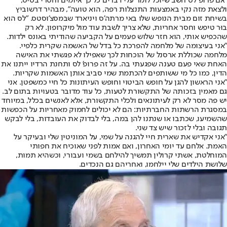
"אם פרופ' לס חשב שיוכל לומר עלי דברים כל כך איומים וחסרי בסיס,
ולצאת מזה נקי באמצעות התנצלות רפה, הוא טועה", מבהיר דרשוביץ
בשיחת זום מבית הנופש שלו באי מרתה'ס ויניארד שבמסצ'וסטס. "לס הוא
בוּר טיפש וחסר אחריות, שלא צריך לשבת עוד מול מיקרופון. לא רק
שהכפיש אותי, הוא חזר שלוש פעמים על הקביעה שהודיתי באונס ילדות.
"אני בעיצומה של מלחמה להפרכת כל בדל של האשמה שקרית כלפיי.
מלחמה שכוללת ארסנל של הוכחות לכך שאפילו לא פגשתי את האישה
האחת שאי פעם טענה שפגעתי בה. על זה פרופ' לס ותחנת הרדיו ייתנו את
הדין, כמו כל מי ששותפים להכתמת שמי סביב אותן האשמות שקריות.
"אני הראשון להגן על חופש הביטוי וחופש העיתונות כל חיי כמשפטן. אני
גם מאמין בזכותה של התקשורת לטעות, כל עוד מדובר בטעויות בתום לב.
יש פה מסר לא רק לעיתונאים ולכלי התקשורת, אלא לאנשים בכלל, במיוחד
במסגרת הרשתות החברתיות: הם לא יכולים לחמוק מאחריות על הכפשות
שהשמיעו, שכתבו או שנתנו להן במה, בלי לבדוק את העובדות, בלי לבקש
תגובה ובלי לזכור שיש צד שני.
"אני אקדיש את שארית חיי להגנה על שמי, על המוניטין שלי ובעיקר על
האמת. אלחם עד יומי האחרון, ואם אמות לפני שאוכיח את חפותי
המוחלטת, אשתי קרולין תמשיך להילחם בשמי ועבורי, וכשהיא תמות,
שלושת הילדים שלי יילחמו, ואחריהם גם הנכדים.