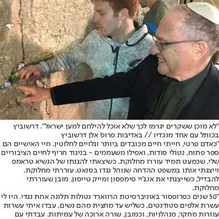
"לא מוכן ששקרים יגרמו לכך שלא אוכל להילחם למען ישראל". דרשוביץ
בכותל עם אחד מנכדיו // באדיבות פרופ' אלן דרשוביץ
"כאדם פרטי, חייתי חיים מכובדים ביותר וגלויים לחלוטין. חיי האישיים הם
ספר פתוח, נטולי סודות, ואפילו משעממים - בניגוד חריף לחיים הציבוריים
שלי, שכמעט תמיד עוררו מחלוקת. כשיצאתי להגנתו של הנשיא טראמפ
וייצגתי אותו במשפט ההדחה שנוהל נגדו בסנאט, עוררתי מחלוקת.
להבדיל, כשייצגתי את או.ג'יי סימפסון ומייק טייסון, מובן שעוררתי
מחלוקת.
"50 שנים כפרופסור באוניברסיטת הרווארד נטולות תלונה אחת נגדי. היו לי
עשרת אלפים סטודנטים, כשליש עד מחצית מהם נשים, עבדו איתי עשרות
עוזרות מחקר, מנהלניות, וכמובן, שורה ארוכה של עמיתות. עבדתי עם