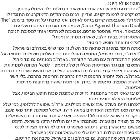
הנכון או לא חיוני.
"ההסכם עם איראן היה אחד הנושאים הגדולים בלב המחלוקת בין
דמוקרטים לרפובליקנים, ועדיין, רבים מהיהודים הדמוקרטים התנגדו לו
ולמהלך שאובאמה קידם ביחס לאיראן. אני כתבתי על זה ספר ב־2015, 'The
Case Against the Iran Deal', שסיים את מערכת היחסים שלי עם
אובאמה. אחרי שהספר פורסם, אובאמה לא הזמין אותי למסיבת חנוכה
המסורתית בבית הלבן, שאליה תמיד הוזמנתי".
"אלימות אינה חופש הביטוי"
אתה תומך בהפגנות מחאה נגד השלטון, כמו שיש בארה"ב ובישראל?
"בארה"ב, כמו בישראל, המחאה הפוליטית נגד השלטון משולבת במחאה על
אופן ההתמודדות עם משבר הקורונה. בארה"ב מפגינים גם נגד ניהול
המשבר וגם נגד המדיניות הכללית של טראמפ - למשל, הכוונה למנות את
השופטת איימי קוני ברט לבית המשפט העליון. אני חושש שאחרי הבחירות
בארה"ב, הכל יחמיר. ההפגנות יהיו נרחבות וחריפות בהרבה, בלי קשר
לזהות המנצח, טראמפ או ביידן. אני מניח שיהיו ברחובות מהומות
אלימות.
"מובן שאני תומך בהפגנות, זו זכות שמוגנת מכוח חופש הביטוי. אבל
אלימות היא לא חופש ביטוי.
"אנחנו חיים בעולם שבו אנשים מפולגים. ארה"ב שסועה לחלוטין, כפי שלא
היתה מאז מלחמת האזרחים במאה ה־19. ישראל מפולגת יותר מאי פעם.
ביקרתי בישראל לפחות 100 פעמים, ואני לא זוכר את החברה הישראלית
כל כך חצויה וקוטבית. כשחגגתי את יום הולדתי ה־70 בישראל, הזמנו
אנשים כמו אהרן ברק, נתניהו ואולמרט. היום לא הייתי מצליח לכנס
במסיבת יום הולדת חברים שלי מהשמאל ומהימין בישראל".
הטענה היא שההנהגה, גם בארה"ב וגם בישראל, מלבה את הקיטוב.