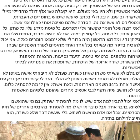
ביוגרפיים שלה. היא המציאה סיפור שלם על אל גור ואשתו דאז טיפר,
שהתרחש באי של אפשטיין. יש רק בעיה קטנה אחת: שניהם לא פגשו את
ג'פרי אפשטיין ולא היו באי מעולם. היא קיבלה 160 אלף דולר מ'הדיילי מייל'
ושיקרה גם שם. הובטח לי בכתב שיעשו שימוש בחומרים שהעברתי,
ונטפליקס לא עשו את זה. הסדרה שלהם מציגה אותי כאילו אני אשם.
"אני רוצה שכל חומר שקשור אלי יתפרסם, כל פיסת מידע עלי. כל פתק, כל
ראיון איתי, כל שיחה, כל קמצוץ ראיה. אני לא חושש מדבר, החיים שלי הם
גיליון נקי, ומהרגע הראשון היה ברור לי שלא יימצאו חומרים כאלה. אני יכול
להוכיח בדיוק מה עשיתי בכל אחד ואחד מהימים לאורך השנתיים שבהן
ג'ופרה היתה לטענתה קורבן של אפשטיין. תיעוד של חברת האשראי, פירוט
שיחות טלפונים, כרטיסי טיסה, תיעוד נסיעות, הרצאות וראיונות
לתקשורת. שורה ארוכה של הוכחות, שהופכות את טענותיה לבלתי
אפשריות.
"מעולם לא עשיתי משהו שאינו כשורה. מעולם לא חיבקתי אישה באופן לא
הולם, מעולם לא נגעתי באישה באופן לא הולם. היה לי קשר מיני אך ורק עם
אישה אחת ב־34 השנים האחרונות, וזאת אשתי. אין לי מה להסתיר. כלום.
אני לא חושב שזה תקף לגבי אנשים אחרים שהופנו כלפיהם האשמות
דומות.
"אני יכול להבין למה אדם שיש לו מה להסתיר ישתוק. גם מי שהואשם
לשווא בדבר אחד, אבל מובך או יש לו מה להסתיר בהיבטים אחרים של חייו
הפרטיים. אבל אם אדם מואשם לשווא, בלי שעשה דבר שלא כשורה, הוא
חייב להילחם בחזרה.