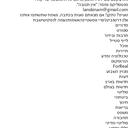
מנטפליקס נמסר: "אין תגובה".
lanskinam@gmail.com
טעינו? נתקן! אם מצאתם טעות בכתבה, נשמח שתשתפו אותנו
אלן דרשוביץ
ג'פרי אפשטיין
האשמות
נעמה לנסקי
שישבת
מדורים
ספורט
תרבות ובידור
לייף סטייל
אוכל
תיירות
טכנולוגיה ומדע
הורוסקופ
ForReal
מגזין השבוע
דעות
חדשות בארץ
חדשות בעולם
פוליטי
ביטחוני
חינוך
בריאות
משפט
תחבורה
פוליטי-מדיני