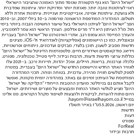
"ישראל היום" הוא גוף תקשורת שנוסד מתוך האמונה שהציבור הישראלי
ראוי לעיתונות טובה יותר, מאוזנת יותר ומדויקת יותר. עיתונות שמדברת
ולא צועקת. עיתונות אמינה, אובייקטיבית ועניינית. עיתונות אחרת וללא
תשלום. המהדורה המודפסת הראשונה פורסמה ב-30 ביולי 2007, וב-2010
הפך "ישראל היום" לעיתון הישראלי בעל שיעור החשיפה הגבוה ביותר בימי
חול. מו"ל העיתון היא ד"ר מרים אדלסון. העורך הראשי הוא עמר לחמנוביץ,
והעורך המייסד הוא עמוס רגב. אתרי האינטרנט של "ישראל היום" בעברית
ובאנגלית, כמו כן היישומונים (אפליקציות) לאנדרואיד ול-iOS, מציגים
חדשות מסביב לשעון, תוכן בלעדי, מבזקים ועדכונים, ניתוחים ופרשנויות,
וידיאו, פודקאסטים ושידורים חיים. פלטפורמות הדיגיטל של "ישראל היום"
כוללות ערוצי חדשות ודעות, תרבות ובידור, לייף סטייל, טכנולוגיה, ספורט,
כלכלה וצרכנות, בריאות, חיילים, אוכל, יהדות, תיירות ורכב. ב-2021 עלו
לאוויר האתר החדש והיישומון החדש של "ישראל היום" בעברית, במטרה
לספק לגולשים חוויה מהירה, עדכנית, בטוחה ונוחה. תכני המהדורה
המודפסת של העיתון זמינים גם באתר, במהדורה יומית מקוונת, ואפשר
לקבל אותם גם בניוזלטר. מועדון ההטבות הייחודי "הקליקה של ישראל
היום" מציע לגולשי האתר הנחות ומבצעים על מוצרים ושירותים. ישראל
היום פתוח להערות, לביקורת ולהצעות לשיפור מקהל הקוראים. פנו אלינו
במייל hayom@israelhayom.co.il.
יום ראשון, 3.5.2026
ט"ז באייר תשפ"ו
חדשות
דעות
ספורט
ForReal
תרבות ובידור