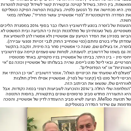
מואשמת, בין היתר, בשידול קטינה ובקשירת קשר לשידול קטינות למטרות
מין. היא מכחישה את כל הנטען כלפיה. בעקבות הפרשה הפיקה נטפליקס
את הסדרה הדוקומנטרית "ג'פרי אפשטיין: עושר מחריד", שעלתה במאי
השנה.
הטענות של ג'ופרה בנוגע לדרשוביץ הועלו כבר בסוף 2014 במסגרת הליכים
משפטיים, בשל טענותיהן של מתלוננות רבות כי התביעה ובית המשפט לא
הביאו בפניהן את הסדר הטיעון עם אפשטיין ולא אִפשרו להן להשמיע את
עמדתן עליו בטרם נחתם (כפי שמחייב החוק לגבי זכויות נפגעי עבירה).
ג'ופרה, אז בעילום שם, טענה כי אפשטיין סחר בה מינית, ונקבה בהקשר
זה גם בשמו של דרשוביץ. לטענתה, לפחות שש פעמים קיימה עם דרשוביץ
יחסי מין - בין היתר, בביתו של אפשטיין בניו מקסיקו, באחד ממטוסיו
הפרטיים, ובאי ליטל סנט ג'יימס, שהיה בבעלותו של אפשטיין וכונה גם "אי
האורגיות" או "אי הפדופילים".
"מעולם לא שמעתי את הכינויים האלה", אומר דרשוביץ. "אני כן הכרתי את
הכינוי ליטל סנט ג'ף (קיצור של ג'פרי), ואפשטיין אפילו חילק חולצות
לאורחים שלו, שנשאו את הכיתוב הזה.
"המלחמה שלי החלה ב־2014 והוכרעה לשביעות רצוני בכמה נקודות. אבל
היא התעוררה מחדש סביב פרסומים שונים בתקשורת, בחסות התנופה
של תנועת MeToo, הגיעה לשיא סביב ההעמדה לדין של אפשטיין, והפכה
מדממת עם שידור הסדרה בנטפליקס.