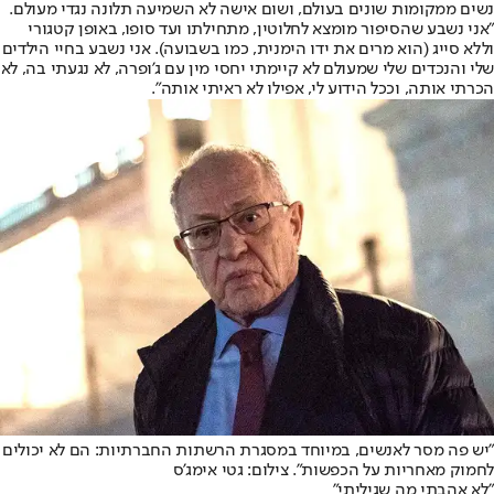
נשים ממקומות שונים בעולם, ושום אישה לא השמיעה תלונה נגדי מעולם.
"אני נשבע שהסיפור מומצא לחלוטין, מתחילתו ועד סופו, באופן קטגורי
וללא סייג (הוא מרים את ידו הימנית, כמו בשבועה). אני נשבע בחיי הילדים
שלי והנכדים שלי שמעולם לא קיימתי יחסי מין עם ג'ופרה, לא נגעתי בה, לא
הכרתי אותה, וככל הידוע לי, אפילו לא ראיתי אותה".
"יש פה מסר לאנשים, במיוחד במסגרת הרשתות החברתיות: הם לא יכולים
לחמוק מאחריות על הכפשות". צילום: גטי אימג'ס
"לא אהבתי מה שגיליתי"