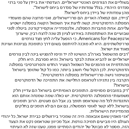
בשוליים את הגורמים האנטי־ישראליים. העדפתי את ביידן על פני ברני
סנדרס היהודי, בגלל עמדותיו של סנדרס ביחס לישראל".
מהן עמדותיו של ביידן ביחס לישראל?
"ביידן, וגם קמאלה האריס, הם פרו־ישראלים, ואני מרוצה שהם מועמדי
המפלגה הדמוקרטית. קשה לדעת איך השמאל הקשה במפלגה ישפיע
עליהם. אחת מחברות המפלגה, אלכסנדריה אוקסיו־קורטז, ביטלה לפני
שבועיים את השתתפותה באירוע לציון 25 שנה לרצח רבין, שיערוך
ארגון
Americans for Peace
, כי הופעל עליה לחץ מצד גורמים
פרו־פלשתינים. היא לא מוכנה להיתפס בשום דרך כתומכת בציונות ועוינת
מאוד את ישראל.
"רבים מהשמאל בארה"ב הושיטו לה יד וניסו להפגיש בינה לבין גורמים
ישראליים או להביא אותה לבקר בישראל, והיא מסרבת. היא חלק
מהתדמית או מהפנים של השמאל הצעיר החדש והפרוגרסיבי במפלגה
הדמוקרטית. לכן הקול שלי חשוב ביותר, כמו כל קול שתומך בישראל
ובשימור גישה פרו־ישראלית במפלגה הדמוקרטית".
הקִרבה בין נתניהו לטראמפ החלישה את התמיכה של הדמוקרטים
בישראל?
"רק במובנים מסוימים. התומכים האמיתיים בישראל הם עדיין חלק
משמעותי מהמפלגה הדמוקרטית. יש כאלה שמה שמנחה אותם הוא
התנגדות לכל מה שטראמפ תומך בו, אבל הם מעטים. הרוב תומכים
בישראל, ללא קשר לאופי הממשלה, גם אם הם לא תומכים בחלקים
מהמדיניות הישראלית.
"אני מאמין שאם אובאמה היה זה שמכיר בירושלים כבירת ישראל, כל יהודי
העולם היו מביעים תמיכה גורפת. אבל מכיוון שטראמפ נקט את הצעד
הזה, מספר לא מבוטל של יהודים הסתייגו ממנו, טענו שזה לא העיתוי