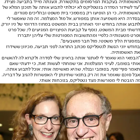
האשמותיה בעקבות הפרסומים בתקשורת, ונענתה מייד בתביעה מצידו.
"עד לשידור הסדרה בנטפליקס לא יכולתי לתבוע אותה על תוכנן המלא של
האשמותיה, כי הן הופיעו רק במסמכי בית משפט ובהליכים סגורים.
בסדרה היא משמיעה אותן במפורש, אל מול המצלמה. זה מה שאפשר לי
לתבוע אותה בחודש יוני האחרון בבית המשפט במחוז הדרומי של ניו יורק.
דרשתי מבית המשפט, נוסף על קביעת הפיצויים המגיעים לי, שכל פרט
ופרט מטענותיה כלפיי ומהתשובות המפורטות שלי עליהן יתבררו
במסגרת הליך משפטי, מול חבר מושבעים".
בחודש יוני הגשת לנטפליקס מכתב התראה לפני תביעה, מכיוון ששידרו
את האשמותיה.
"הבמאי הוא שאמר לי לאתגר אותה בראיון שלי לסדרה ולקרוא לה להאשים
אותי בפומבי, לעיני המצלמות. אני שמחתי לעשות זאת, כי ידעתי שאם
תאמר סוף־סוף, בפומבי ובגלוי, שהיא מאשימה אותי, אוכל לתבוע אותה.
אבל סוכם שאומר את זה רק בתנאי שתינתן לי האפשרות להגיב על דבריה.
זה הובטח לי מפורשות מצד נטפליקס, בנוכחות אשתי.