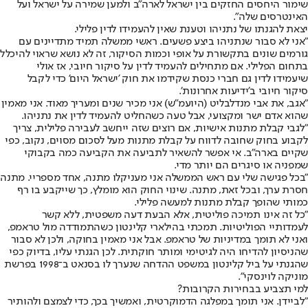
שימור היחסים החזקים בין ישראל לארה"ב ולמען שמירה על ישראל ועל
האינטרסים שלה".
יצאת להגנתו של נתניהו וטענת שאין להעמידו לדין פלילי.
"אני לא סבור שנתניהו ביצע פשעים. ראשי ממשלה תמיד מתדיינים עם
גורמים שונים בתקשורת על אופי וכמות הסיקור, זה לא נושא שראוי להיכלל
בתחום הפלילי. אם מתחילים להעמיד לדין על סיקור חיובי, אז אולי
שיעמידו לדין גם חברי כנסת שקידמו את חוק 'ישראל היום' כדי לקבל
סיקור חיובי ב'ידיעות אחרונות'.
"אגב, את אבי מנדלבליט (היועמ"ש) אני מכיר שנים ומעריך מאוד. אני מאמין
שהוא אדם ישר ומקצועי, אבל טעה כשהחליט להעמיד לדין את נתניהו.
"לגבי קבלת מתנות אישיות, אם רוצים שזה ייחשב לעבירה פלילית, צריך
לקבוע בחוק שחובה לדווח על קבלת מתנות מעל לסכום מסוים, נקוב, כפי
שקיים בארה"ב. אי אפשר להשאיר לתביעה את הקביעה כמה בקבוקי
שמפניה או סיגרים הם יותר מדי.
"בכל פגישה שלי עם ראש הממשלה אני מעניק
לו מתנה, אחד מספריי. מתנה
חסרת ערך, ובכל זאת, מתנה. שינוי החוק הוא מומלץ, כך שייקבע בו רף
כמותי שהופך קבלת מתנות למעשה פלילי.
"כל זה אינו תמיכה פוליטית, אלא הבעת דעה משפטית, ללא קשר
לעמדותיי הפוליטיות. תמכתי בהילארי קלינטון כשהתמודדה מול טראמפ,
ואני לא תומך במדיניות של טראמפ. אבל אני מאמין בחוקה, ולכן לא סבור
שהניסיון להדיחו היה לגיטימי ומותר חוקתית. לכן הגנתי עליו, בדיוק כפי
שהגנתי על ביל קלינטון במשפט ההדחה שנערך לו בסנאט ב־1998 בפרשת
מוניקה לוינסקי".
למי תצביע בבחירות הקרובות?
"לביידן. אני תומך במפלגה הדמוקרטית, ואמשיך בכך, כדי לצמצם ולהותיר