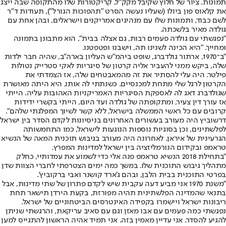
תמונות. ציור של חלוץ שקיבל מקק"ל, קריקטורות שלו מהתקופה שבה ייצג
את קלאוס פון ביולו (שעליו נעשה הסרט "תהפוכות הגורל"), תעודות ד"ר
לשם כבוד, ותמונות שלו עם מנהיגים אמריקנים וישראלים, ובהן אחת עם
גולדה מאיר בלשכתה.
"נפגשתי עם גולדה פעמים רבות, גם אצלה בבית", הוא מתבונן בתמונה
ומחייך. "היא הכינה לשנינו תה, וישבנו ופטפטנו.
"ב־1970, ארתור גולדברג, שופט ביהמ"ש העליון בארה"ב, שהיה חבר ילדות
שלה, ביקש ממני להעביר אליה קרטון של סיגריות לאקי סטרייק נטולות
פילטר. היה עלי להסתיר את זה מהמאבטחים שלה, אז הצמדתי את
הקרטון לרגל שלי מתחת למכנסיים. כשנתתי לה אותו, היא היתה מאושרת
שגולדברג דאג לה לאספקת הסיגריות האמריקניות האהובות עליה. הייתי
אז עורך דין צעיר, ומתקופתה של גולדה ועד היום, הייתי בקשרי ידידות
קרובים עם כל ראשי הממשלה בישראל, ללא קשר לשיוך המפלגתי שלהם".
דרשוביץ היה מעורב בעשורים האחרונים בניסיונות לקדם הסדר בין ישראל
לפלשתינים, וכן בסוגיות נוספות הנוגעות לישראל, כמו התחמשותה
הגרעינית של איראן. לאחרונה היה מעורב בגיבוש תוכנית המאה של הנשיא
טראמפ ובקידום הנורמליזציה בין ישראל למדינות המפרץ.
"בתחילת 2018 הנשיא טראמפ פנה אלי כדי לשמוע את עמדותיי, כחלק
מתהליך גיבוש התוכנית שלו. במשך כמה ימים הצטרפתי לחברי הצוות שדן
בפרטי התוכנית בבית הלבן, ובהם ג'ארד קושנר ואבי ברקוביץ'.
"משנת 1970 אני מביע דעה עקבית שיש לקדם פתרון של שתי מדינות, אבל
בתנאי שהמדינה הפלשתינית תהיה מפורזת, בקעת הירדן תישאר תחת
ריבונות ישראל ויישמרו בקפידה האינטרסים הביטחוניים של ישראל.
נפגשתי כמה פעמים עם אבו מאזן וגם עם סאיב עריקאת, והרגשתי שניתן
להגיע להסדר. אני עדיין מאמין בזה. אני תמיד אהיה הראשון להתגייס למען