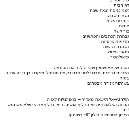
כללי ומידע
דף הבית
זמני כניסת וצאת שבת
מגזין השבוע
בחירות 2026
אודות
צור קשר
נבחרת הכתבים והפרשנים
מדיניות פרטיות
הצהרת נגישות
תנאי שימוש
כדאי
להכיר
הסוד של איינשטיין שיגדיל לכם את הפנסיה
הריבית דריבית עובדת לטובתכם רק אם תתחילו מוקדם. כך תבנו עתיד
בטוח
בשיתוף מנורה מבטחים
אל תישארו מאחור – בואו לגלות לאן ה-AI הולך
הבינה המלאכותית לא תחליף אנשים, היא תחליף את מי שלא משתמש
בה!
בשיתוף HIT,המכון הטכנולוגי חולון