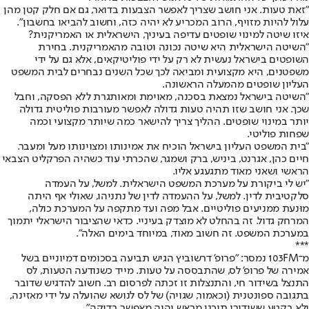
"זאת טעות. אני חושב שצריך לאפשר הצבעות בדואר, גם אם חלק קטן מהן
עלול להיות מזויף, הרוב המכריע לא יהיה כזה, וחשוב להביאו בחשבון".
איזו שיטה למינוי שופטים עדיפה בעיניך, הישראלית או האמריקנית?
"השיטה הישראלית היא שיטה נכונה וטובה מהאמריקנית. בחירת
השופטים בישראל נעשית לא רק על ידי פוליטיקאים, אלא גם על ידי
משפטנים, היא מקצועית ומביאה לכך שכל השנים נבחרים לבית המשפט
העליון שופטים מהמעלה הראשונה.
"השיטה בישראל נמצאת בסכנה, מאוימת ומאותגרת ללא הפסקה, וחבל
שכך. אני חושב שזו תהיה טעות גדולה לאפשר מעורבות פוליטית גדולה
יותר במינוי שופטים. ההליך צריך להישאר כמה שיותר מקצועי וכמה
שפחות פוליטי.
"בית המשפט העליון בישראל הוכיח את אמינותו ומצוינותו מעל ומעבר.
חיים כהן, אגרנט, ביניש, ברק ושמגר, שהכרתי עוד כשהיה הפרקליט הצבאי
הראשי ושאני מאוד מתגעגע אליו.
"יש לי ביקורת על מערכת המשפט הישראלית. למשל, על העמדה
סלקטיבית לדין. למשל, על ההעמדה לדין של נתניהו, שאולי אף היתה
מוּנעת ממניעים פוליטיים. אבל מפה ועד מתקפה על המערכת כולה,
המרחק גדול. זה בהחלט לא מוצדק בעיניי. כדאי שהציבור הישראלי יתמוך
במערכת המשפט. זה חשוב מאוד, במיוחד בימים האלה".
***
מ־103FM נמסר: "פרופ' דרשוביץ הגיש תביעה בסכומים דמיוניים בשל
אמירה של פרופ' לס, שהתבססה על טעות. מייד כשנודעה הטעות, לס
התנצל בשידור חי, והתנצלות זו זכתה לפרסום רב. חשוב להדגיש שדובר
בתגובה ספונטנית (וכאמור, שגויה) של לס לנושא שהועלה על ידי מאזינה,
ולא בקטע ששידורו תוכנן מראש והיה מאפשר בדיקה".