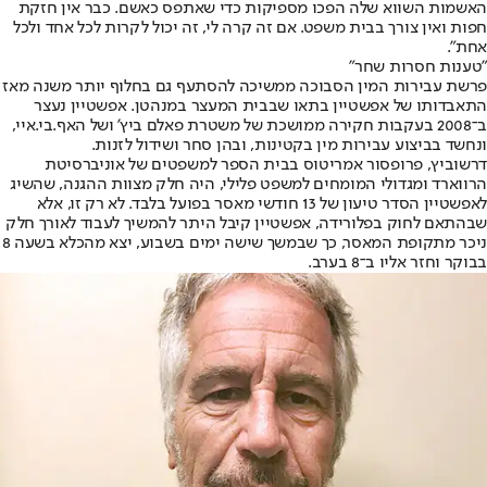
האשמות השווא שלה הפכו מספיקות כדי שאתפס כאשם. כבר אין חזקת
חפות ואין צורך בבית משפט. אם זה קרה לי, זה יכול לקרות לכל אחד ולכל
אחת".
"טענות חסרות שחר"
פרשת עבירות המין הסבוכה ממשיכה להסתעף גם בחלוף יותר משנה מאז
התאבדותו של אפשטיין בתאו שבבית המעצר במנהטן. אפשטיין נעצר
ב־2008 בעקבות חקירה ממושכת של משטרת פאלם ביץ' ושל האף.בי.איי,
ונחשד בביצוע עבירות מין בקטינות, ובהן סחר ושידול לזנות.
דרשוביץ, פרופסור אמריטוס בבית הספר למשפטים של אוניברסיטת
הרווארד ומגדולי המומחים למשפט פלילי, היה חלק מצוות ההגנה, שהשיג
לאפשטיין הסדר טיעון של 13 חודשי מאסר בפועל בלבד. לא רק זו, אלא
שבהתאם לחוק בפלורידה, אפשטיין קיבל היתר להמשיך לעבוד לאורך חלק
ניכר מתקופת המאסר, כך שבמשך שישה ימים בשבוע, יצא מהכלא בשעה 8
בבוקר וחזר אליו ב־8 בערב.