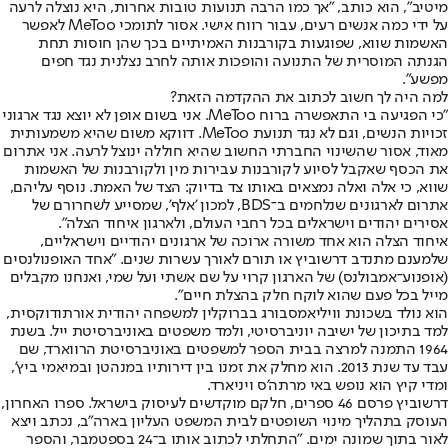
מיטיב", הוא כותב, "אך כמו הרבה תנועות טובות אחרות, היא נוצלה לרעה
על ידי כמה אנשים רעים, עבור רווח אישי. אסור לתומכי MeToo לאפשר
האשמות שווא, שפוגעות בקורבנות האמיתיים בכך שהן חוסות תחת
הגנתה המוסרית של התנועה והופכות אותה לחרב נצלנית נגד חפים
מפשע".
למה היה לך חשוב לכתוב את ההקדמה הזאת?
"כי הפגיעה בי התאפשרה ברוח MeToo. אני בשום אופן לא יוצא נגד ארגוני
זכויות הנשים, וגם לא נגד תנועת MeToo. דווקא משום שהיא משמעותית
מאוד, אסור שהשינוי החברתי החשוב שהיא חוללה ינוצל לרעה. אני אתרום
את הכסף שאקבל לסיוע לקורבנות עבירות מין ולקורבנות של האשמות
שווא, כי אלה ואלה נמצאים באותו צד בדיוק: הצד של האמת. נוסף עליהם,
אתרום לארגונים שנלחמים ב־BDS, למכון 'אלף', שמסייע לשחרורם של
אסירים יהודים וישראלים בכל רחבי העולם, ולארגון איחוד הצלה".
איחוד הצלה הוא אחד משורה ארוכה של ארגונים יהודיים וישראליים,
שלמענם מתנדב דרשוביץ או תורם לאורך עשרות שנים. "אחד האופנולנסים
(אופנוע־אמבולנס) של הארגון קרוי על שם אשתי ועל שמי, ואנחנו מקבלים
מייל בכל פעם שהוא לוקח חלק בהצלת חיים".
הוא נולד בשכונת וויליאמסבורג בברוקלין למשפחה יהודית אורתודוקסית,
למד בתיכון של ישיבה יוניברסיטי, ולמד משפטים באוניברסיטת ייל. בשנת
1964 התמנה למרצה בבית הספר למשפטים באוניברסיטת הרווארד, שם
עבד עד שנת 2013. הוא מחלק את זמנו בין דירותיו במנהטן ובמיאמי ביץ',
ומדי קיץ הוא נופש באי מרתה'ס ויניארד.
דרשוביץ פרסם 46 ספרים, חלקם מוקדשים לעיסוק בישראל. ספרו האחרון,
העוסק בתהליך מינוי השופטים לבית המשפט העליון בארה"ב, נכתב ויצא
לאור בתוך שמונה ימים. "התחלתי לכתוב אותו ב־24 בספטמבר, והספר