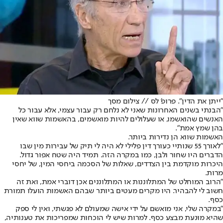
"ייתן את הדין". פרופ' לס // צילום מסך
"הבנתי בשנים האחרונות שאני לא נלחם רק עבור עצמי, אלא עבור כל
האנשים שהואשמו, או שעלולים להיות מואשמים, בהאשמות שווא שאין
בהן שמץ אמת".
האשמות שווא הן נדירות ביותר.
"לאורך 55 שנותיי כעורך דין פלילי לא היה לי תיק של עבירות מין שבו
הדברים היו שחור ולבן, כמו במקרה הזה. תמיד היה שטח אפור גדול.
היכרות מוקדמת בין הצדדים, שאלות של הסכמה ביחסי המין, של יחסי
מרות.
"הרוב המוחלט של המתלוננות או המתלוננים אכן דוברי אמת, ואת זה
חשוב לי להבהיר. היו מקרים מעטים ביותר שבהם האשמות הועלו תמורת
כסף.
"במקרה שלי, אני מואשם על ידי אישה שמעולם לא פגשתי, ואין לי ספק
שהיא מוּנעת מבצע כסף. למרות שיש לי הוכחות שמפריכות את טענותיה,