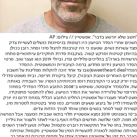
"חשב שלא יורשע בדבר". אפשטיין // צילום: AP
השנים אחרי הסדר הטיעון היו רצופות בניסיונות כושלים לעשיית צדק
מצד עשרות נשים, שטענו כי היו קורבנות לניצול מיני וסחר, רובן ככולן
בהיותן קטינות ומרקע קשה. בעקבות סדרת תחקירים עיתונאיים פתחו
הרשויות בארה"ב בהליכים פליליים נגדו, וביולי 2019 הוא נעצר שוב. פרטי
הסדר הטיעון נידונו מחדש, ברמה הציבורית והמשפטית. ההסדר
הוגדר
sweetheart deal
(שבו צד אחד זוכה להקלות מפליגות על חשבון
הצדדים האחרים וטובת הציבור), קיבל ביקורת חריפה, ובית משפט פדרלי
בניו יורק קבע כי הקורבנות רומו וזכויותיהן הופרו. שר העבודה באותה
עת, אלכסנדר אקוסטה, ששימש ב־2008 התובע הכללי הפדרלי במחוז
הדרומי של פלורידה ואישר את הסדר הטיעון, נאלץ להתפטר מתפקידו.
מעט לאחר מעצרו של אפשטיין החליט התובע הכללי במחוז דרום ניו יורק
להעמידו לדין על ביצוע פשעים חמורים, כמו סחר בקטינות למטרות מין,
קשירת קשר לסחר בנשים ומתן שוחד לצורך הדחת עדים.
ב־10 באוגוסט 2019 נמצא אפשטיין תלוי בתאו שבבית המעצר. אבל הפרשה
לא תמה. לפני שלושה חודשים הצליח האף.בי.איי לאתר ולעצור את גיליין
מקסוול, בתו של איל התקשורת רוברט מקסוול, שעליה נטען לאורך השנים
שהיתה שותפה לכאורה לתעשיית המין של אפשטיין. מקסוול, שהיתה
בעבר בת זוגו של אפשטיין ושמרה איתו על יחסים קרובים גם אחר כך,