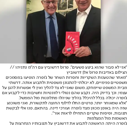
"אני לא סבור שהוא ביצע פשעים". פרופ' דרשוביץ עם רה"מ נתניהו //
הצילום באדיבות פרופ' אלן דרשוביץ
"מאחר שהטענות השקריות וחסרות השחר של ג'ופרה הופיעו במסמכים
משפטיים פנימיים, לא יכולתי להתגונן משפטית ולתבוע אותה. דרשתי
מבית המשפט שיימחקו, משום שאני לא צד להליך ואין לי אפשרות להגן על
עצמי, וכך בדיוק היה. נקבע שהם נטולי רלוונטיות וחשיבות כדי לקבוע אם
ג'ופרה יכולה בכלל להיכלל בהליך שניהלו מתלוננות מול הממשל.
"אלא שמאוחר יותר, פרטים החלו לדלוף החוצה לתקשורת, ואני משוכנע
שזה היה באופן מכוּון מצד ג'ופרה ועורכי דינה. בהתאם, פנו אלי לבקשת
תגובות, ופיסות שקרים התחילו לראות אור".
האשמות מול המצלמות
ג'ופרה היתה הראשונה לתבוע את דרשוביץ על תגובותיו הנחרצות על