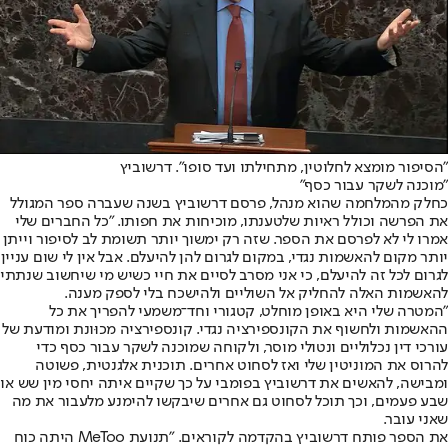
"הסיפור מומצא לחלוטין, מתחילתו ועד סופו". דרשוביץ
"מוכנה לשקר עבור כסף"
כחלק מהמלחמה שהוא מנהל, פרסם דרשוביץ בשנה שעברה ספר המגולל
את הפרשה וכולל ראיות שלטענתו, מוכיחות את חפותו. "כל החברים שלי
אמרו לי לא לפרסם את הספר. שזה רק ימשוך יותר תשומת לב לסיפור וייתן
יותר מקום להאשמות נגדי, במקום לגרום להן להיעלם. אבל אין לי שום עניין
לגרום לכל זה להיעלם, כי אני מסרב לסיים את חיי כשיש מי שיחשוב שנתתי
להאשמות האלה להחליק אל השוליים ולהישכח בלי לספק מענה.
"המטרה שלי היא באופן מוחלט, קטגורי וחד־משמעי להפריך את כל
ההאשמות ולחשוף את הקונספירציה נגדי. קונספירציה מכוּונת ומודעת של
עורכי דין נכלוליים ונטולי מוסר, ולקוחה שמוכנה לשקר עבור כסף כדי
להרוס את המוניטין שלי ואז לסחוט אחרים. תוכנית אלגנטית, פשוטה
ומבישה, להאשים את דרשוביץ בפומבי על כך שקיים איתה יחסי מין שש או
שבע פעמים, וכך תוכל לסחוט גם אחרים שיבקשו להימנע מלעבור את מה
שאני עובר.
את הספר פותח דרשוביץ בהקדמה לקוראים. "תנועת MeToo היתה כוח