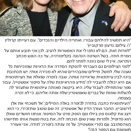
"היא תמשיך להילחם עבורי, ואחריה הילדים והנכדים". עם רעייתו קרולין
// צילום: גדעון מרקוביץ'
"למרות זאת, הם לא נתנו לי את האפשרות להגיב. לכן אני תובע אותם על
הפרת חוזה. בשל השיטה הנהוגה בקליפורניה, עד כה הוגש מכתב
התראה. אין לי שום כוונה לוותר להם.
"לפני הצילומים גם העברתי להפקת הסדרה את הראיות שמוכיחות כל
טענה שלי. למשל, מיילים שמבהירים שהיא לא מכירה אותי. יש תכתובת
בינה לבין עיתונאית שראיינה אותה, שבה ג'ופרה שואלת את העיתונאית
אם היא יכולה להעביר לה 'מידע מהראיונות שלה על סיפור אפשטיין', עבור
ספר שהתחילה לעבוד עליו. היא ביקשה מאותה עיתונאית שתעזור לה
להעלות שמות של גברים שאפשטיין שלח אותה אליהם, כי לא זכרה
בעצמה.
"העיתונאית כתבה בחזרה לג'ופרה באלה המילים: 'אל תשכחי את אלן
דרשוביץ, החבר ועורך הדין של אפשטיין. זה שם שטוב שתזכירי, כי הוא
ייצג את קלאוס פון ביולו וגם הופק סרט על הסיפור. אנחנו חושדים שאלן
הוא פדופיל, ולמרות שאין שום הוכחה לזה, את בטח פגשת אותו מתישהו
כשהסתובב עם ג'פרי אפשטיין'. על זה ענתה ג'ופרה: 'תודה. אני אעורר
תשואות עם הספר הזה!'