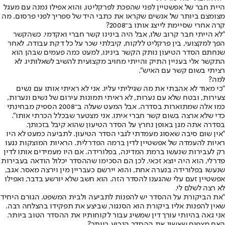
היית חבר של אפשטיין לפני שהפכת לפרקליטו, והוא אפילו נמנה עם מעגל
מצומצם ביותר של אנשים שקראו את כתבי היד של ספריך לפני פרסום. מה
קרה אחרי שסיימת לייצג אותו ב־2008?
"לא הייתי חבר קרוב שלו, אבל היה בינינו קשר חברי ואקדמי. כשהקשר
הפך למקצועי, בין פרקליט ללקוח, קיבלתי שכר על כל דקת עבודה. לאחר
שנחתם הסדר הטיעון נותק הקשר בינינו, למעט כמה פעמים שבהן הוא
התקשר אלי בעניין התיק והייתי מחויב מקצועית להשיב לשאלותיו. לא
רציתי בשום קשר עם האיש".
למה?
"כי מאוד לא אהבתי את מה שגיליתי עליו. אני לא ראיתי אותו עם נשים
צעירות, ובטח שלא עם נערות, לא ראיתי תמונות עירום של נשים ונערות,
כמו אלה שמתוארות בסדרה. אבל המעט שעלה ב־2008 הספיק מבחינתי
כדי שלא ארצה בשום קשר חברי איתו. אני מצטער שבכלל הכרתי אותו".
בסדרה אתה מגן באופן נחרץ על הסדר הטיעון שהוא קיבל בזכותך.
"אין שום סיבה שאסוג מעמדתי לגבי הסדר הטיעון. לתביעה כמעט לא היו
ראיות להעמדה של אפשטיין לדין ברמה הפדרלית. הראיות המוצקות נגעו
רק לעבירות שנעשו ברמת המדינה, בפלורידה. אם היו מעמידים אותו לדין
פדרלי, הוא היה יוצא זכאי. לכן הם הסכימו שההסדר יכלול הודאה בעבירות
שנעשו בפלורידה בנערה אחת, והוא יירשם כעבריין מין וירצה מאסר. אגב,
אפשטיין זעם עלי שהגענו להסדר הזה. הוא חשב שלא יורשע בדבר, ואפילו
לא רצה לשלם לי.
"את הביקורת על ההסדר יש להפנות לתביעה ולבית המשפט. הגורם היחיד
שאין להפנות אליו ביקורת הוא הסנגור, שביצע את תפקידו בהצלחה רבה.
אני גאה בהיותי עורך דין שמשיג עבור לקוחותיו את ההסדר הטוב ביותר.
האם מצפים שאשיג את ההסדר הגרוע ביותר?