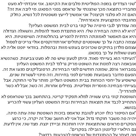
"שני הצדדים במפה הפוליטית מלבים את הקיטוב. אני איבדתי לא מעט
מחבריי כתוצאה מכך שהגנתי על טראמפ בפני הסנאט. מי ליבה את זה?
האם זה לא פלגני וקיצוני? אני אמשיך לייעץ משפטית לכל נשיא, כחלק
מחובתי המקצועית והאזרחית".
מה עמדתך לגבי מינויה של קוני ברט לבית המשפט העליון?
"היא לא היתה הבחירה שלי. היא מתנגדת מאוד להפלות, והשאלה הגדולה
היא אם תאפשר לאמונתה הדתית להפריע בהחלטותיה השיפוטיות. היא
עצמה כתבה על כך ששופטים קתולים־אורתודוקסים אולי צריכים לפסול
עצמם מלדון בתיקים שכרוכים בעונש מוות ובהפלות. בוודאי יופנו אליה לא
מעט שאלות על כך בסנאט.
"העיתוי הוא בעייתי מאוד, וניתן לטעון שיש פה לא מעט צביעות. כשהנשיא
אובאמה רצה למנות את השופט מריק גרלנד לבית המשפט העליון
בפברואר 2016, שמונה חודשים לפני הבחירות, הרפובליקנים מנעו את זה.
הפעם מדובר בשבועות ספורים לפני בחירות, וזה מינוי לעשרות שנים,
שישפיע על יחסי הכוחות בבית המשפט העליון. מותר על פי החוקה, אבל
בעייתי מבחינה מוסרית ופוליטית. במילים אחרות, זה כשר, אבל לא כשר
למהדרין".
השופטת קוני ברט עשויה למלא תפקיד קריטי, בהתחשב בכך שטראמפ לא
התחייב לכבד את תוצאות הבחירות ובית המשפט העליון עשוי להכריע
בנושא.
"אם הסיפור כולו יוכרע לטובת טראמפ בזכות השופטת שזה עתה מינה,
יהיה פה משבר חוקתי גדול. אבל אני לא חושב שכל זה יקרה, כי כרגע
הסקרים מראים שהתוצאות יהיו חותכות וביידן ינצח. מצד שני, אין לדעת.
גם הילארי קלינטון הובילה בסקרים".
מה דעתך על ההתנגדות של טראמפ להצבעות בדואר?