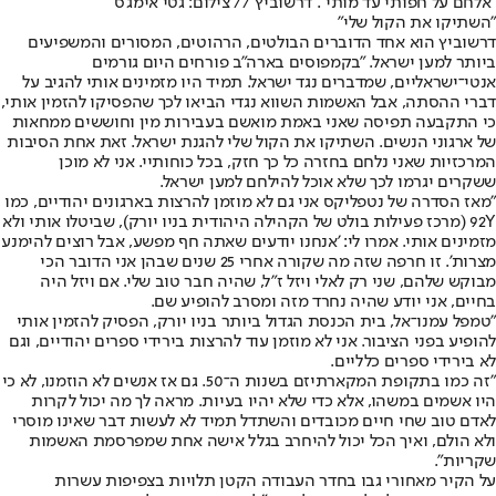
"אלחם על חפותי עד מותי". דרשוביץ // צילום: גטי אימג'ס
"השתיקו את הקול שלי"
דרשוביץ הוא אחד הדוברים הבולטים, הרהוטים, המסורים והמשפיעים
ביותר למען ישראל. "בקמפוסים בארה"ב פורחים היום גורמים
אנטי־ישראליים, שמדברים נגד ישראל. תמיד היו מזמינים אותי להגיב על
דברי ההסתה, אבל האשמות השווא נגדי הביאו לכך שהפסיקו להזמין אותי,
כי התקבעה תפיסה שאני באמת מואשם בעבירות מין וחוששים ממחאות
של ארגוני הנשים. השתיקו את הקול שלי להגנת ישראל. זאת אחת הסיבות
המרכזיות שאני נלחם בחזרה כל כך חזק, בכל כוחותיי. אני לא מוכן
ששקרים יגרמו לכך שלא אוכל להילחם למען ישראל.
"מאז הסדרה של נטפליקס אני גם לא מוזמן להרצות בארגונים יהודיים, כמו
92Y (מרכז פעילות בולט של הקהילה היהודית בניו יורק), שביטלו אותי ולא
מזמינים אותי. אמרו לי: 'אנחנו יודעים שאתה חף מפשע, אבל רוצים להימנע
מצרות'. זו חרפה שזה מה שקורה אחרי 25 שנים שבהן אני הדובר הכי
מבוקש שלהם, שני רק לאלי ויזל ז"ל, שהיה חבר טוב שלי. אם ויזל היה
בחיים, אני יודע שהיה נחרד מזה ומסרב להופיע שם.
"טמפל עמנו־אל, בית הכנסת הגדול ביותר בניו יורק, הפסיק להזמין אותי
להופיע בפני הציבור. אני לא מוזמן עוד להרצות בירידי ספרים יהודיים, וגם
לא בירידי ספרים כלליים.
"זה כמו בתקופת המקארתיזם בשנות ה־50. גם אז אנשים לא הוזמנו, לא כי
היו אשמים במשהו, אלא כדי שלא יהיו בעיות. מראה לך מה יכול לקרות
לאדם טוב שחי חיים מכובדים והשתדל תמיד לא לעשות דבר שאינו מוסרי
ולא הולם, ואיך הכל יכול להיחרב בגלל אישה אחת שמפרסמת האשמות
שקריות".
על הקיר מאחורי גבו בחדר העבודה הקטן תלויות בצפיפות עשרות