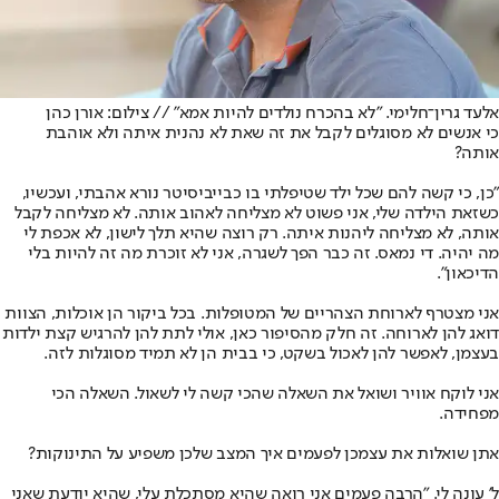
אלעד גרין־חלימי. "לא בהכרח נולדים להיות אמא" // צילום: אורן כהן
כי אנשים לא מסוגלים לקבל את זה שאת לא נהנית איתה ולא אוהבת
אותה?
"כן, כי קשה להם שכל ילד שטיפלתי בו כבייביסיטר נורא אהבתי, ועכשיו,
כשזאת הילדה שלי, אני פשוט לא מצליחה לאהוב אותה. לא מצליחה לקבל
אותה, לא מצליחה ליהנות איתה. רק רוצה שהיא תלך לישון, לא אכפת לי
מה יהיה. די נמאס. זה כבר הפך לשגרה, אני לא זוכרת מה זה להיות בלי
הדיכאון".
אני מצטרף לארוחת הצהריים של המטופלות. בכל ביקור הן אוכלות, הצוות
דואג להן לארוחה. זה חלק מהסיפור כאן, אולי לתת להן להרגיש קצת ילדות
בעצמן, לאפשר להן לאכול בשקט, כי בבית הן לא תמיד מסוגלות לזה.
אני לוקח אוויר ושואל את השאלה שהכי קשה לי לשאול. השאלה הכי
מפחידה.
אתן שואלות את עצמכן לפעמים איך המצב שלכן משפיע על התינוקות?
ל' עונה לי. "הרבה פעמים אני רואה שהיא מסתכלת עלי, שהיא יודעת שאני