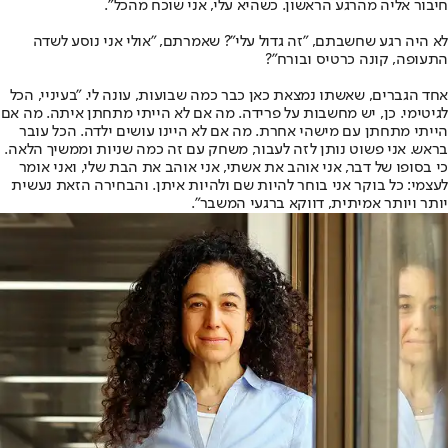
חיבור אליה מהרגע הראשון. כשהיא עלי, אני שוכח מהכל".
לא היה רגע שחשבתם, "זה גדול עלי"? שאמרתם, "אולי אני נוסע לשדה
התעופה, קונה כרטיס ובורח"?
אחד הגברים, שאשתו נמצאת כאן כבר כמה שבועות, עונה לי. "בעיניי, הכל
לגיטימי. כן, יש מחשבות על פרידה. מה אם לא הייתי מתחתן איתה. מה אם
הייתי מתחתן עם מישהי אחרת. מה אם לא היינו עושים ילדה. הכל עובר
בראש. אני פשוט נותן לזה לעבור, משחק עם זה כמה שניות וממשיך הלאה.
כי בסופו של דבר, אני אוהב את אשתי, אני אוהב את הבת שלי, ואני אומר
לעצמי: כל בוקר אני בוחר להיות שם ולהיות איתן. והבחירה הזאת נעשית
יותר ויותר אמיתית, דווקא ברגעי המשבר".