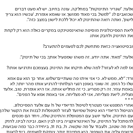
אלעד, "שגריר התינוקות" במחלקה, עונה בחיוב. יש לא מעט דברים
שכואבים לו. "למשל, בכי מאוד ממושך. או שאמא אומרת, 'עכשיו הוא צריך
לישון', ואתה רואה שהתינוק לא יכול ללכת לישון במצב כזה".
ליאת הפסיכולוגית מוסיפה שהאינסטינקט במקרים כאלה הוא רק לקחת
את התינוק ולחבק אותו.
ובסיטואציה כזאת מתחשק לכם לפעמים להתערב?
אלעד: "מאוד. אתה יודע, זה משהו שמפעיל אותך, בכי של תינוק".
אז למה לא לעזור? למה שלא תיקחו את התינוק בעצמכם ותרגיעו אותו?
ורד: "לא, ממש לא. כי אני איתו פה שעתיים־שלוש. אחר כך הוא עם אמא
שלו כל הזמן. זה שאני באופן רגעי הצלחתי להרגיע אותו מהר יותר, לא
באמת עוזר. זה רק מפריע, כי זה מחליש אותה. אז היא אומרת, טוב, אלעד
מצליח, ליאת מצליחה, אני לא מצליחה. אני באמת אמא על הפנים".
* * *
אחרי המפגש אני מצטרף לטיפול הדיאדי של ח' עם אלעד הפסיכולוג.
הטיפול הדיאדי הוא טיפול שמיועד לעזור למטופלות לבנות את הקשר שלהן
עם התינוק. אלעד יושב עם המטופלת והתינוק שלה, ויחד הם מנסים
להסתכל על התינוק, על האינטראקציה בינו לבין האם, ובינה לבינו, לחזק
את מה שטוב, ולעבוד על מה שקשה. ח', בת 31, ביחידה כבר כמה שבועות,
ורואים עליה את השיפור. היא מחייכת יותר, צוחקת לפעמים. כיף לראות