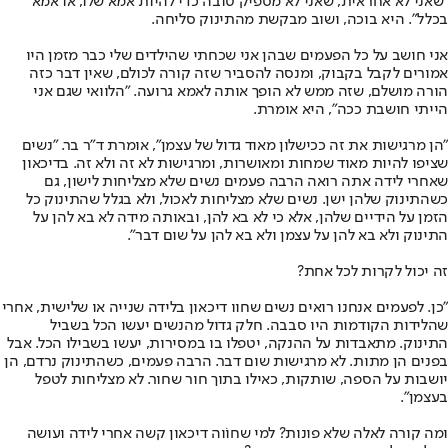
"שאני לא אחראית, שאני לא מספיק טובה כדי להיות אמא שלו, או אמא
בכלל". היא בוכה, ושוב מבקשת מהתינוק סליחה.
אני חושב על כל הפעמים שבהן אני שכחתי שהילדים שלי כבר מזמן היו
אמורים לקבל בקבוק, ומנסה להסביר שזה קורה לכולם, שאין דבר כזה
הורה מושלם, שזה ממש לא הופך אותה לאמא גרועה. "הלוואי שגם אני
הייתי חושבת ככה", היא אומרת.
"הן מרגישות את זה ככישלון מאוד גדול של עצמן", אומרת ד"ר בר. "נשים
שציפו להיות מאוד שמחות ומאושרות, ומרגישות לא זה ולא זה. בדיכאון
שאחרי לידה אתה רואה הרבה פעמים נשים שלא מצליחות לישון, גם
כשהתינוק שלהן ישן. נשים שלא מצליחות לאכול, ולא בגלל שהתינוק כל
הזמן על הידיים שלהן, אלא כי לא בא להן, ובאותה מידה לא בא להן על
התינוק ולא בא להן על עצמן ולא בא להן על שום דבר".
זה יכול לקרות לכל אחת?
"כן. לפעמים אנחנו רואים נשים שחוו דיכאון בלידה שנייה או שלישית, אחרי
שהלידות הקודמות היו סבבה. חלק גדול מהנשים יעשו הכל בשביל
התינוק. מתאבדות על ההנקה, יטפלו בו במסירות, יעשו בשבילו הכל. אבל
בפנים הן מתות. לא מרגישות שום דבר. הרבה פעמים, כשהתינוק נרדם, הן
יושבות על הספה, שותקות, כאילו בתוך חור שחור. לא מצליחות לטפל
בעצמן".
ומה קורה לאלה שלא פונות? למי שחוֹוה דיכאון קשה אחרי לידה ועושה