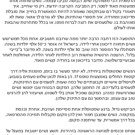
הרפואית הכי מושתקת שיש. הבושה סביבו עצומה. נשים שחוות אותו
ממעטות מאוד לספר, רק הסביבה הקרובה יודעת. רק מי שחייב. איך
תאמרי בקול רם שבתקופה שאמורה להיות המאושרת בחייך, את סובלת
מדיכאון ומחרדה. איך תספרי שהתינוק שלך לא גורם לך אושר. שאת לא
מאוהבת בו. שלפעמים את רוצה לברוח ממנו, או בכלל מתחרטת שהבאת
אותו לעולם.
התופעה הזו רחבה הרבה יותר ממה שרובנו חושבים. אחת מכל חמש־שש
נשים תחווה דיכאון אחרי לידה. בישראל זה אומר כ־30 אלף יולדות בשנה.
תסתכלו על המספר הזה שוב: 30 אלף יולדות בשנה. לא מדובר ב"בייבי
בלוז", ההצפה הרגשית שחשות רוב היולדות לאחר הלידה, ושחולפת לאחר
שבועיים־שלושה. מדובר בדיכאון או בחרדה קשים מאוד.
הנשים שמטופלות ביחידה, לא יותר מעשר בו בזמן, מופנות אליה דרך
קופות החולים באמצעות טופס 17. הן באות לכאן שלוש פעמים בשבוע,
לטיפולים אישיים וקבוצתיים של כמה שעות. לפעמים עם התינוקות,
לפעמים בלעדיהם. זה החמצן שלהן, המקום הבטוח שבו יפגשו נשים
שמרגישות כמוהן. המקום שמכיל אותן בלי לשפוט, ושיעזור להן להרגיש
טוב עם עצמן, ובהמשך גם עם התינוק שלהן.
הביקוש גדול. ברגע שמטופלת אחת מסיימת ועוזבת, אחרת נכנסת
במקומה. נשים שמצבן חמור ואין להן מקום מקבלות תמיכה מהמרפאה,
בכל דרך אפשרית, עד שיתפנה מקום.
אנחנו נכנסים לפגישה הראשונה בזהירות. תשע נשים יושבות במעגל על