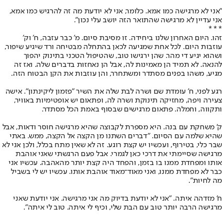
"אני לא מרגישה כמו אמא. כלומר, אני לא יודעת מה זה להרגיש כמו אמא,
אני עדיין לא מרגישה שהתואר הזה יושב עלי נכון".
* * *
זהו. היום האחרון שלנו ביחידה. זו מסיבת סיום. מ' כבר עזבה, ח' וק'
עוזבות היום. לכל אחת שמגיעה לכאן בהתחלה מבטיחה ורד שיגיע שיפור,
ושהוא יגיע די מהר. שהן ירגישו טוב, שהטיפול הטכני בתינוק יהפוך
להנאה. לא תמיד הן מאמינות לה, אבל הן נאחזות בדברים שלה. ואז זה
מגיע, משהו בפנים מסתדר ומשתחרר, והן עוזבות את הקן הבטוח הזה.
רגע לפני, ח' עומדת שם ושרה לבת שלה את השיר "פזמון ליקינתון". אישה
צעירה ויפה, מחזיקה תינוקת ושרה לה, ופתאום יש אופטימיות באוויר,
ותקווה, וחמלה. פתאום מרגישים שבסוף באמת הכל מסתדר.
ק' משחקת עם בנה. היא מספרת לקבוצה שהיא מרגישה חוסר ודאות, אבל
שהיא שלמה עם הסיום. "דברים השתנו מן הקצה אל הקצה, ממש. באתי
שבר כלי, בטירוף, ועכשיו יש קצת רוגע. זה לא שאין מתח בכלל, ולכן אני לא
מרגישה שסיימתי את דרכי כאן לגמרי. אבל פעם הרגשתי שאני אוהבת
אותו ומפחדת ממנו בו בזמן, והפחד היה קצת יותר מהאהבה. עכשיו אני
כבר לא מפחדת ממנו, ואני מאוד־מאוד אוהבת אותו. עכשיו יש לי בשביל
מה לחיות".
ח' מזדהה איתה. "אני לא יודעת בדיוק מה אני מרגישה. אני יודעת שאני
מרגישה הרבה יותר טוב עם הבת שלי, וכיף לי איתה. טוב לי איתה".