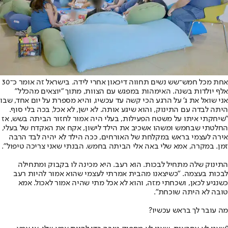
אחת מכל חמש־שש נשים תחווה דיכאון אחרי לידה. בישראל זה אומר כ־30
אלף יולדות בשנה. האימהות במפגש עם הצוות, מתוך "יוצאים מהכלל"
אני שואל את ג' על הרגע הכי קשה עד עכשיו, והיא מספרת על יום אחד, שבו
היתה לבדה עם התינוק, והוא שיגע אותה. לא ישן, לא אכל, בכה בלי סוף.
"שיחקתי איתו על משטח הפעילות, בעלי היה אמור לחזור הביתה בשש, אז
החלטתי שבחמש ומשהו אשכיב את הילד לישון, אקח את האקדח של בעלי,
אירה לעצמי בראש במקלחת של האורחים, ככה הילד לא יהיה לבד הרבה
זמן. במקרה, אמא שלי באה אלי הביתה בחמש. הבנתי שאני צריכה טיפול".
התינוק שלה מתחיל לבכות. הוא רעב. היא מכינה לו בקבוק ומתחילה
לבכות בעצמה. "כשיצאנו מהבית אמרתי לעצמי שהוא אמור להיות רעב
כשנגיע לכאן, ושכחתי מזה, והוא לא אכל מתי שהיה אמור לאכול. אמא
טובה לא היתה שוכחת".
מה עובר לך בראש עכשיו?