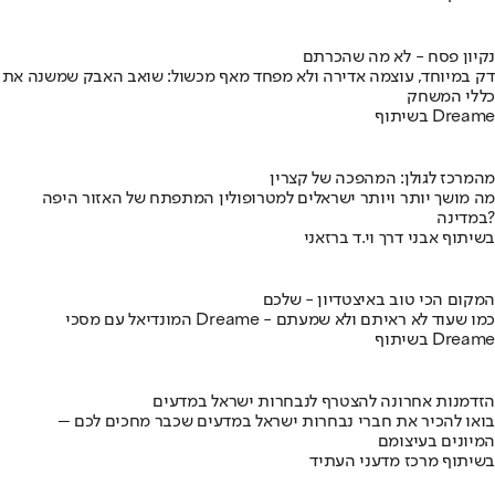
נקיון פסח - לא מה שהכרתם
דק במיוחד, עוצמה אדירה ולא מפחד מאף מכשול: שואב האבק שמשנה את
כללי המשחק
בשיתוף Dreame
מהמרכז לגולן: המהפכה של קצרין
מה מושך יותר ויותר ישראלים למטרופולין המתפתח של האזור היפה
במדינה?
בשיתוף אבני דרך וי.ד ברזאני
המקום הכי טוב באיצטדיון - שלכם
המונדיאל עם מסכי Dreame - כמו שעוד לא ראיתם ולא שמעתם
בשיתוף Dreame
הזדמנות אחרונה להצטרף לנבחרות ישראל במדעים
בואו להכיר את חברי נבחרות ישראל במדעים שכבר מחכים לכם –
המיונים בעיצומם
בשיתוף מרכז מדעני העתיד