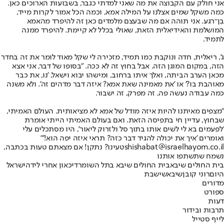
אני חולק עם הקבוצה את מה שאני למדתי כגבר, בשבועות הארוכים כאן.
כמה משקל שמים אצלנו על המילה אמא, וכמה הכל אמור לקרות מייד,
בִן־רגע. אני תוהה אם מה שבעצם מלמדים כאן זה להיפרד מהאמא
המושלמת והאידיאלית הזאת, שאולי בכלל לא קיימת. להיפרד ממנה
לתמיד.
ג', ריאלית, חדה ונוקבת כמו תמיד, מזכירה לי שקל מאוד לומר את זה בחדר
הזה, במקום המוגן הזה. אבל בחוץ זה לא ככה. "בסופו של דבר, אני אצא
מכאן הערב הביתה, ואלך איתו ברחוב, ומישהו יבוא וישאל, 'נו, את כבר
מאוהבת בו?' או 'את מאמינה שאת אמא? איזה דבר מדהים זה'. ולא משנה
כמה עבודה נעשה פה, זה מפרק, זה ישבור.
"מצפים מאיתנו להיות איזה מודל של אמא לא מציאותית. העולם האמיתי,
שבחוץ, עדיין חי בתפיסה הזאת. ואם בעולם האמיתי הייתי אומרת
'לפעמים בא לי לשים אותו בתוך סל ולזרוק ליאור', היו מסתכלים עלי
ואומרים 'איך את יכולה להגיד דבר כזה? תראי איזה יפה הוא!'"
shishabat@israelhayom.co.il
טעינו? נתקן! אם מצאתם טעות בכתבה,
נשמח שתשתפו אותנו
בית החולים שיבא
בית החולים שיבא בתל השומר
דיכאון אחרי לידה
ישראל
היום
רוני קובן
שיבא
שישבת
מדורים
ספורט
דעות
תרבות ובידור
לייף סטייל