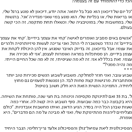
הכל כדי להתמודד עם זה בעצמה?
"כל יום של דיכאון הוא סבל בל יתואר. אתה יודע, דיכאון לא פוגע ברגל שלי,
או בריאות שלי, או בכליות שלי. הוא פוגע במי שאני מגדירה 'אני'. ברגשות
שלי, במחשבות שלי, במוטיבציה שלי. וכשאלו תחת מתקפה, זה הכי קשה
בעולם.
"אנשים באים מסביב ואומרים לאישה 'קחי את עצמך בידיים'. 'קחי את עצמך
בידיים' זה נהדר כשנשברה לי הרגל, ואני צריכה לעשות פיזיותרפיה ולהרים
את עצמי. אבל בדיכאון, זה בדיוק האיבר שפגוע. אין להן היכולת לקחת את
עצמן בידיים. הן מסתכלות במראה ואומרות לעצמן, 'אני לא מכירה את
עצמי. זאת בכלל לא אני. זה לא מה שציפיתי, זה לא מה שכל החיים הייתי.
מה נהיה ממני?'"
* * *
שבוע עובר, ואני חוזר למחלקה. משבוע לשבוע הנשים מכירות טוב יותר
ומתחברות. מרגישות קצת פחות לבד. הן נפגשות לפעמים גם מחוץ
ליחידה. התמיכה הנשית הזאת היא חלק חשוב בטיפול.
ל', בת 35 ואם לתינוקת מקסימה ונינוחה בת חצי שנה, פותחת את השיחה.
היא בקבוצה כבר כמה שבועות. סוף השבוע היה קשה לה. אחרי כמה
שעות שבהן הכל היה בסדר, הגיע הדאון, ואיתו מחשבות אובדניות. "כולם
מצליחים ליהנות מהתינוקת שלי, ואני לא מבינה על מה הם מדברים", היא
אומרת.
הפסיכולוגית ליאת עמיאל־גולן והפסיכולוג אלעד גרין־חלימי, הגבר היחיד