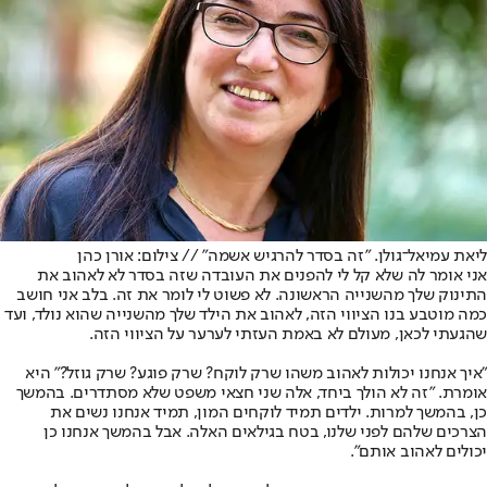
ליאת עמיאל־גולן. "זה בסדר להרגיש אשמה" // צילום: אורן כהן
אני אומר לה שלא קל לי להפנים את העובדה שזה בסדר לא לאהוב את
התינוק שלך מהשנייה הראשונה. לא פשוט לי לומר את זה. בלב אני חושב
כמה מוטבע בנו הציווי הזה, לאהוב את הילד שלך מהשנייה שהוא נולד, ועד
שהגעתי לכאן, מעולם לא באמת העזתי לערער על הציווי הזה.
"איך אנחנו יכולות לאהוב משהו שרק לוקח? שרק פוגע? שרק גוזל?" היא
אומרת. "זה לא הולך ביחד, אלה שני חצאי משפט שלא מסתדרים. בהמשך
כן, בהמשך למרות. ילדים תמיד לוקחים המון, תמיד אנחנו נשים את
הצרכים שלהם לפני שלנו, בטח בגילאים האלה. אבל בהמשך אנחנו כן
יכולים לאהוב אותם".