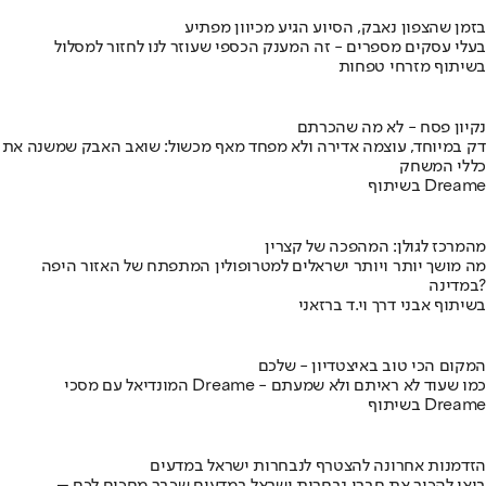
בזמן שהצפון נאבק, הסיוע הגיע מכיוון מפתיע
בעלי עסקים מספרים - זה המענק הכספי שעוזר לנו לחזור למסלול
בשיתוף מזרחי טפחות
נקיון פסח - לא מה שהכרתם
דק במיוחד, עוצמה אדירה ולא מפחד מאף מכשול: שואב האבק שמשנה את
כללי המשחק
בשיתוף Dreame
מהמרכז לגולן: המהפכה של קצרין
מה מושך יותר ויותר ישראלים למטרופולין המתפתח של האזור היפה
במדינה?
בשיתוף אבני דרך וי.ד ברזאני
המקום הכי טוב באיצטדיון - שלכם
המונדיאל עם מסכי Dreame - כמו שעוד לא ראיתם ולא שמעתם
בשיתוף Dreame
הזדמנות אחרונה להצטרף לנבחרות ישראל במדעים