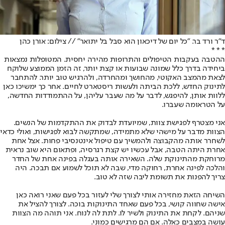
ד"ר ורד בר. "כל יום של דיכאון הוא סבל בל יתואר" // צילום: אורן כהן
* * *
ההטבה בעקבות הטיפולים והתרופות מהירה יחסית. המטופלות נמצאות
ביחידה בדרך כלל שמונה שבועות או קצת יותר, זה הזמן הממוצע שלוקח
לצאת מהמצב האקוטי, מהחושך ומהחרדה, ולהרגיש טוב יותר. להתחבר
לתינוק החדש, ללכת הביתה ולעשות ריסטארט לחיים. אחר כך ימשיכו כאן
ללוות אותן, להיפגש, לדבר על מה שעבר עליהן, על ההתמודדות החדשה,
על הטראומה שעברו.
אני מצטרף לפגישת צוות, שמיועדת לבדוק את ההתקדמות של הנשים.
הצוות מדבר על מישהי שלא מתמידה, שמתקשה לבוא לפגישות, ואולי כדאי
לשחרר אותה מהקבוצה ולהמשיך עם טיפול אינטנסיבי פחות. אצל אחת
אחרת היתה הטבה, אבל עכשיו יש קצת רגרסיה, ופתאום היא שוב נראית
מרוחקת מהתינוקת שלה. השאירה אותה בעגלה בפינה אחת של החדר
והלכה לפינה אחרת, רחוקה מדי, שבה לא תוכל לשמוע אם תבכה. היה
צריך להפנות את תשומת ליבה שזה לא טוב.
השיחה הזאת מחזירה אותי לצורך שלי לעזור בכל פעם שאני רואה כאן
אישה שחווה קושי, בכל פעם שאחד התינוקות בוכה. לצורך להציל את
שניהם. לקחת את התינוק ולשיר לו. לתת לה לנוח. אני תוהה מה הצוות
עושה במצבים כאלה. אם הם מרגישים כמוני.