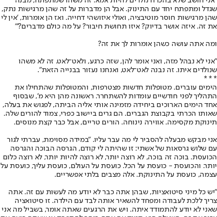
"אני חושב שלא בהכרח נולדים להיות אמא. זה משהו שמתפתח, מבנה
שגדל ומתפתח יחד עם התינוק. אבל הן מדברות על זה שהן מרגישות נתק,
שהן מרגישות חוסר מוטיבציה, ואולי איזושהי דחייה. ואז הן אומרות, 'אין לי
את זה. איזה אושר בדיוק? איזו תחושת חיבור? על מה כולם מדברים?'"
ומה אתה עושה כשהן אומרות לך את זה?
"אני לא נבהל מזה, ואני אומר להן, שזה כרגע, ולאט־לאט. זה לא משהו
שנולדים איתו. זה נבנה לאט־לאט, ואנחנו נעזור בבנייה הזאת".
* * *
הימים עוברים. מטופלות חדשות מצטרפות, והמטופלות שהתחילו את
התהליך לפני חודשיים עומדות להשתחרר. ראשונה מהן היא מ', שבסוף
אחד הימים הארוכים ביחידה מזמינה אותי אליה הביתה, לפגוש את בעלה,
שאותו הכרתי בקבוצת הגברים. הם גרים ביישוב כפרי, צמוד להורים שלה.
תינוקת מקסימה. אווירה נינוחה. הורים טריים, אבל כבר קצת מנוסים.
אני מבקש מבעלה להסביר לי מה עבר עליו. "במידה מסוימת, עברתי לגור
עם שלוש גרסאות של אשתי: זו שהיתה לי קודם, הגרסה הבוכה והגרסה
הכועסת. בוכה זה בוכה, לא רוצה יותר, לא רוצה להיות יותר, לא רוצה כלום
יותר. והכועסת - כועסת על הכל. כועסת על העולם, כועסת עליך, כועסת על
עצמה, כועסת על התינוקת. אלה מצבים בלתי אפשריים.
"יש כל מיני סיטואציות, שבהן אתה כבר לא יודע מה לעשות עם זה. אתה
צריך ללכת לעבודה ומפחד להשאיר אותה לבד עם הילדה. זו סיטואציה
שאני לא יודע להתמודד איתה. ויש את הרגעים שאתה אומר, בשביל מה אני