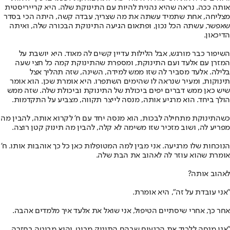
אותה ככה. נראה שהיא נהנית להיות עם התינוקת שלה. היא קרייריסטית
מצליחה, אחת שתמיד עשתה את מה שצריך, עבדה קשה, היתה הכי בסדר
שאפשר, עשתה הכל נכון, ופתאום הגיעה התינוקת הבכורה שלה, ואיתה
הדיכאון.
השיפור כבר מורגש, אבל הלילות עדיין קשים לה מאוד. היא יושבת על
המזרן עם אלעד ועם התינוקת, ומספרת שהתינוקת קמה כל חצי שעה
בלילה. אלעד מסביר לה שזו ממש למידה, השינה, שזה תהליך אצל
תינוקות, ומעיר שנראה לו שהימים השתפרו. היא אומרת שכן. הוא אומר
שיש כאן ממש דברים יפים ביכולת של התינוקת וביכולת שלה. שזה ממש
הולך ביחד. הוא מרגיע אותה, מנסה לייצר תקווה, מצביע על התקדמות.
כשהתינוקת מתחילה לבכות, הוא מנסה יחד עם ח' לקרוא אותה, להבין מה
מפריע לה, ושוב מזכיר שזו משימה לא קלה, להבין מה תינוק קטן רוצה.
הנוכחות שלו מרגיעה. אני מבין למה המטופלות כאן כל כך אוהבות אותו. ח'
אומרת שהוא עוזר לה לאהוב את הבת שלה.
לאהוב אותה?
"אני עובדת על זה", היא אומרת.
אחר כך, אחרי שיסתיים הטיפול, אני שואל את אלעד איך מלמדים אהבה.
"אני מנסה ללכוד את הרגעים שבהם התינוק מביט, והיא מביטה בחזרה,