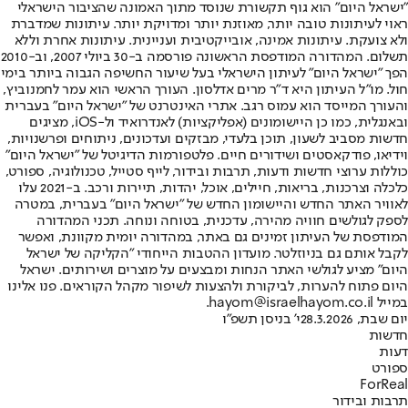
"ישראל היום" הוא גוף תקשורת שנוסד מתוך האמונה שהציבור הישראלי
ראוי לעיתונות טובה יותר, מאוזנת יותר ומדויקת יותר. עיתונות שמדברת
ולא צועקת. עיתונות אמינה, אובייקטיבית ועניינית. עיתונות אחרת וללא
תשלום. המהדורה המודפסת הראשונה פורסמה ב-30 ביולי 2007, וב-2010
הפך "ישראל היום" לעיתון הישראלי בעל שיעור החשיפה הגבוה ביותר בימי
חול. מו"ל העיתון היא ד"ר מרים אדלסון. העורך הראשי הוא עמר לחמנוביץ,
והעורך המייסד הוא עמוס רגב. אתרי האינטרנט של "ישראל היום" בעברית
ובאנגלית, כמו כן היישומונים (אפליקציות) לאנדרואיד ול-iOS, מציגים
חדשות מסביב לשעון, תוכן בלעדי, מבזקים ועדכונים, ניתוחים ופרשנויות,
וידיאו, פודקאסטים ושידורים חיים. פלטפורמות הדיגיטל של "ישראל היום"
כוללות ערוצי חדשות ודעות, תרבות ובידור, לייף סטייל, טכנולוגיה, ספורט,
כלכלה וצרכנות, בריאות, חיילים, אוכל, יהדות, תיירות ורכב. ב-2021 עלו
לאוויר האתר החדש והיישומון החדש של "ישראל היום" בעברית, במטרה
לספק לגולשים חוויה מהירה, עדכנית, בטוחה ונוחה. תכני המהדורה
המודפסת של העיתון זמינים גם באתר, במהדורה יומית מקוונת, ואפשר
לקבל אותם גם בניוזלטר. מועדון ההטבות הייחודי "הקליקה של ישראל
היום" מציע לגולשי האתר הנחות ומבצעים על מוצרים ושירותים. ישראל
היום פתוח להערות, לביקורת ולהצעות לשיפור מקהל הקוראים. פנו אלינו
במייל hayom@israelhayom.co.il.
יום שבת, 28.3.2026
י' בניסן תשפ"ו
חדשות
דעות
ספורט
ForReal
תרבות ובידור