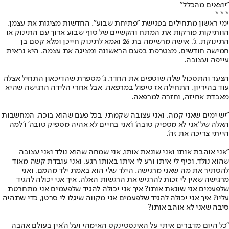
"יוצאים מהכלל"
* * *
ימי ראשון מתחילים בפגישת "פתיחת שבוע". החדשות מציגות את עצמן.
הוותיקות פורקות את המתח והקשיים של סוף שבוע ארוך עם התינוק או
התינוקת. ג', אישה מרשימה בת 26 ואמא לתינוק חייכן ומלא קסם בן
חמישה חודשים, מצטרפת בפעם הראשונה ומציגה את עצמה. היא נראית
עייפה ועצובה.
הצער והתסכול שלה שוטפים את החדר. ג' מספרת שהדיכאון התחיל אצלה
עוד בהיריון. התחילה אז טיפול במרפאה, אבל אחרי הלידה הרגישה שהיא
מאבדת אחיזה, וחזרה למרפאה.
"יש ימים שאני קמה, ואני עצובה שקמתי. בכל פעם שהוא בוכה, המחשבות
האלה של 'אני לא מספיק טובה' ו'אני בחיים לא אהיה מספיק טובה' ו'למה
הייתי צריכה את זה'.
"אני אוהבת אותו ואני שונאת אותו, אני שמחה שהוא נולד ואני עצובה
שהוא נולד, וכיף לי איתו ורע לי איתו באותו רגע. ואני עובדת קשה מאוד
להסתיר את מה שאני מרגישה. הילד שלי הוא באמת ילד מהמם, ואני
מרגישה שאין לי זכות להרגיש את הרגשות האלה. איך אני יכולה להגיד
שלפעמים אני שונאת אותו? איך אני יכולה להגיד שלפעמים אני מתחרטת
עליו? איך אני יכולה להגיד שלפעמים אני מקווה שיגלו לי סרטן, כדי שתהיה
סיבה שאני לא אוהב אותו?
"כל היום מדברים איתי על האינסטינקט האימהי ועל ה'אין בעולם אהבה