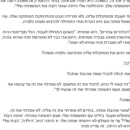
צריך את זה. השאלה היא תמיד אם אתה בוחר להתפרק או שאתה רוצה את
המשפחה שלך. וההחלטה שלי היתה שאני רוצה את המשפחה שלי".
מ' יושבת ומסתכלת עלינו, ולא מורידה מבט מהתינוקת המתוקה שלה. אני
שואל אותה אם היא זוכרת מתי התחילה להרגיש משהו כלפיה.
"הכדורים עוזרים", היא אומרת. "כשהם התחילו לעבוד, הכל סוף־סוף נהיה
איכשהו מאוזן בצורה מסוימת. היום אני כבר לא מוטרפת מזה שהיא בוכה,
ואני לא נשברת מזה שהיא לא ישנה".
אז היום את מסתכלת עליה ומרגישה כלפיה משהו?
"כן".
את יכולה להגיד שאת אוהבת אותה?
"זה קשה לי נורא, להגיד את זה פתאום. לא אמרתי את זה עד עכשיו אף
פעם. פעם ראשונה אמרתי את זה עכשיו לך".
שמה?
"שאני אוהבת אותה. בחיים לא אמרתי את זה עליה. לא אמרתי את זה.
בסופ"ש שעבר בילינו עם המשפחה שלי. פעם ראשונה אמרתי, 'איפה הבת
שלי?' עד אז מעולם לא ייחסתי אותה אלי. זו היתה 'היא', 'הילדה'. 'הבת שלי'
היא לא היתה, זה עדיין מוזר.