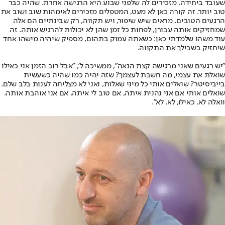
שעובד ביחידה, מזכירים לה שלפני שבוע היא הרגישה אחרת. שהיה כבר
טוב יותר. זה קורה כאן לא מעט, המטפלים מזכירים לאימהות שוב ושוב את
הרגעים הטובים. מראים שיש שיפור, ויש תקווה, רק שבינתיים הם אלה
שמחזיקים אותה עבורן, לפחות כל זמן שהן לא יכולות להרגיש אותה. זה
עוד משהו שלמדתי כאן: כשאתה עמוק בתהום, מספיק שיהיה מישהו אחד
שיחזיק בשבילך את התקווה.
"יש רגעים שאני מרגישה קצת הנאה", ממשיכה ל', "אבל רוב הזמן אני כאילו
שואלת את עצמי, מה חשבת לעצמך? שזה יהיה כמו שהיה כשעשית
בייביסיטר? שואלים אותי כל מיני שאלות, ואני לא מצליחה לענות בלב שלם.
שואלים אותי אם אני נהנית איתה, אם טוב לי איתה. אם אני אוהבת אותה.
וואלה לא. כאילו, לא. לא".