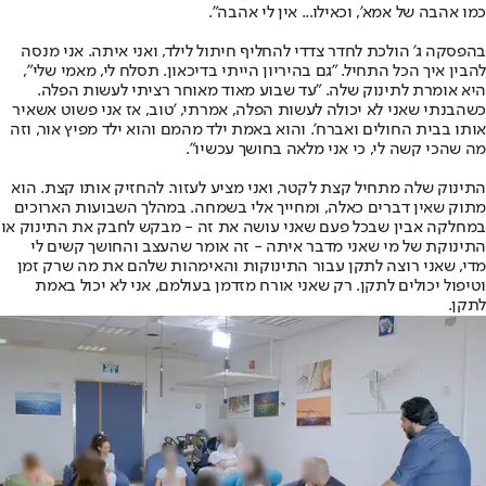
כמו אהבה של אמא', וכאילו... אין לי אהבה".
בהפסקה ג' הולכת לחדר צדדי להחליף חיתול לילד, ואני איתה. אני מנסה
להבין איך הכל התחיל. "גם בהיריון הייתי בדיכאון. תסלח לי, מאמי שלי",
היא אומרת לתינוק שלה. "עד שבוע מאוד מאוחר רציתי לעשות הפלה.
כשהבנתי שאני לא יכולה לעשות הפלה, אמרתי, 'טוב, אז אני פשוט אשאיר
אותו בבית החולים ואברח'. והוא באמת ילד מהמם והוא ילד מפיץ אור, וזה
מה שהכי קשה לי, כי אני מלאה בחושך עכשיו".
התינוק שלה מתחיל קצת לקטר, ואני מציע לעזור. להחזיק אותו קצת. הוא
מתוק שאין דברים כאלה, ומחייך אלי בשמחה. במהלך השבועות הארוכים
במחלקה אבין שבכל פעם שאני עושה את זה - מבקש לחבק את התינוק או
התינוקת של מי שאני מדבר איתה - זה אומר שהעצב והחושך קשים לי
מדי, שאני רוצה לתקן עבור התינוקות והאימהות שלהם את מה שרק זמן
וטיפול יכולים לתקן. רק שאני אורח מזדמן בעולמם, אני לא יכול באמת
לתקן.