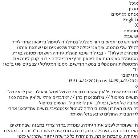
אוכל
מגזין
אנחנו מגייסים
English
X
מוספים
שישבת
להרגיש כמו אמא: ביקור מטלטל במחלקה לטיפול בדיכאון אחרי לידה
"הילד שלי מהמם. איך אני יכולה להגיד שלפעמים אני שונאת אותו?
מתחרטת עליו?" • בביה"ח שיבא פועלת יחידה ראשונה מסוגה בארץ,
המטפלת באימהות עם דיכאון חריף אחרי לידה • רוני קובן ליווה את
המטופלות והמטפלים במשך חודשים, מסעו המטלטל יוצג ביום שני ב"כאן
11"
רוני קובן
4/2/2021, 14:25
,עודכן
4/2/2021, 15:51
0
"מדברים איתי על 'אין אהבה כמו אהבה של אמא', וכאילו... אין לי אהבה".
הנשים בטיפול // צילום: אורן כהן // "מדברים איתי על 'אין אהבה כמו
אהבה של אמא', וכאילו... אין לי אהבה". הנשים בטיפול
זה היום האחרון שלנו ביחידה לטיפול אינטנסיבי בנשים עם
דיכאון אחרי
לידה
בבית החולים שיבא בתל השומר.
ח', שעומדת לעזוב את היחידה, עומדת בחדר צדדי במבנה שבחודשים
האחרונים היה בשבילה בית, ובוכה. מתקשה להיפרד. ד"ר ורד בר, מנהלת
היחידה, מחבקת אותה. ח' פוחדת כל כך שזה יחזור, שתרגיש כלפי