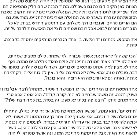
אחר הצהריים מגיעים בני הזוג של המטופלות ליחידה, למפגש משלהם.
הצוות כאן הקים קבוצה גם בשבילם, מתוך הבנה שהם חלק מהסיפור. הם
אלה שצריכים לתמוך ולהבין ולהכיל, הם אלה שצריכים להיות חזקים כשבת
הזוג שלהם עוברת משבר סוער, הם אלה שצריכים להתגייס. מצד שני, גם
הם הורים טריים, ועוברים דרך משלהם עם התינוק החדש בבית. לא כל
הגברים בוחרים לבוא, אבל רובם שמחים לנצל את האפשרות לדבר על זה.
את המפגש מנחים ורד ואלעד. ב', אחד הגברים הוותיקים יחסית בקבוצה,
פותח.
"הכי קשה לי לראות את אשתי שבורה. לא שמחה. כולם מסביב שמחים,
יצאה לנו ילדה מאוד חמודה וחייכנית, כולם מאוד מתלהבים ממנה, ואף
אחד לא מבין למה אנחנו מותשים ושבורים. קשה לי גם שהילדה, בסופו של
דבר, סובלת מזה. אמא שלה לא מחייכת אליה, אין לה כוח אליה. רק 'תיקח
אותה'. ואתה גם לא יודע מה היא רוצה. והיא בוכה".
אחד המשתתפים האחרים, שזו לו הפגישה השנייה, מתחיל לדבר, אבל גרונו
נשנק. "הנה, זה משהו שבחיים לא היה קורה קודם", הוא אומר. אבא טרי
אחר מנחם אותו, "רובנו פה בכינו לא מעט. זה בסדר. בת כמה הבת שלך?"
"חודשיים", הוא עונה. "עכשיו היא מחייכת מלא, אז זה כיף. כאילו, התחילו
ימים כאלה של חיוכים... אני אשוויץ לכם אחר כך עם התמונות. אשתי לא
יכולה להישאר לבד בבית, אז עוד לא חזרתי לעבודה. לפעמים היא נכנסת
לאיזשהו מצב, שהיא לא יכולה להישיר מבט. אין עם מי לדבר, אין... קשה
לראות את האור. אבל התינוקת מחייכת המון, וזה אושר מטורף. לי היה