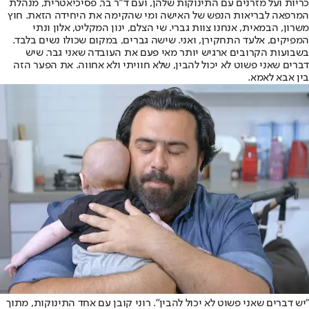
כריות ועל מזרנים עם התינוקות שלהן, ועם ד"ר בר, פסיכיאטרית, מנהלת
המרפאה לבריאות הנפש של האישה ומי שהקימה את היחידה הזאת. חוץ
משרון, הבמאית, אנחנו צוות גברי. שי הצלם, ינון המקליט, אלון ונתי
המפיקים, אלעד התחקירן, ואני. שישה גברים, במקום שכולו נשים בלבד.
בשבועות הקרובים ארגיש יותר מאי פעם את העובדה שאני גבר. שיש
דברים שאני פשוט לא יכול להבין, שלא חוויתי ולא אחווה. את הפער הזה
בין אבא לאמא.
"יש דברים שאני פשוט לא יכול להבין". רוני קובן עם אחד התינוקות, מתוך