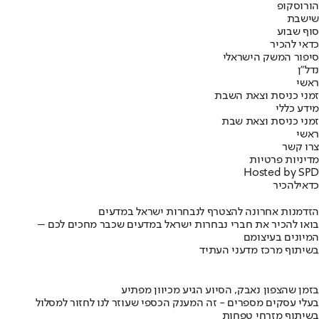
הורוסקופ
שישבת
סוף שבוע
כדאי להכיר
סיפור המשק הישראלי
נדל"ן
ראשי
זמני כניסת וצאת השבת
מידע כללי
זמני כניסת וצאת שבת
ראשי
צרו קשר
מדיניות פרטיות
Hosted by SPD
כדאי
להכיר
הזדמנות אחרונה להצטרף לנבחרות ישראל במדעים
בואו להכיר את חברי נבחרות ישראל במדעים שכבר מחכים לכם –
המיונים בעיצומם
בשיתוף מרכז מדעני העתיד
בזמן שהצפון נאבק, הסיוע הגיע מכיוון מפתיע
בעלי עסקים מספרים - זה המענק הכספי שעוזר לנו לחזור למסלול
בשיתוף מזרחי טפחות