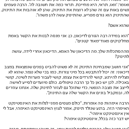
ואומר: 'וואו, תראי, היא מחייכת. תראי כמה את חשובה לה'. הרבה פעמים
נשים באות עם זה שהן לא רוצות את התינוק, שהן לא אוהבות את התינוק,
שהתינוק הוא גורם מפריע, שהתינוק עשה להן משהו".
שהוא אשם?
"הוא במידה רבה הגורם לדיכאון, כן. אני מנסה לבנות את הקשר באמת
מחלקיקים מאוד־מאוד קטנים".
מההסתכלות שלך, מה הדיכאון של האמא, הדיכאון אחרי לידה, עושה
לתינוק?
"אני חושב שמבחינת התינוק זה לא פשוט להביט בְפנים שנמצאות במצב
דיכאוני. זה יכול להתבטא בכל מיני צורות, כמו בכי שלא נגמר, שהוא לא
מצליח להירגע, קושי להרדים את עצמו, קושי לעבור מערות לשינה, קושי
באכילה. לכן יש כאן כל כך הרבה טיפולים. כולם מיועדים לסייע לאישה
לייצב את מצבה הנפשי, כדי שתוכל גם לעזור לתינוק שלה. אנחנו עוזרים
לה, ובמקביל בונים את הקשר שלה עם התינוק".
הרבה אימהות פה אומרות, "כולם מצפים ממני לגלות את האינסטינקט
האימהי הזה. ברגע שנולד תינוק, אמור לצוץ האינסטינקט האימהי, אבל לי
אין אינסטינקט אימהי".
יש דבר כזה בכלל, אינסטינקט אימהי?