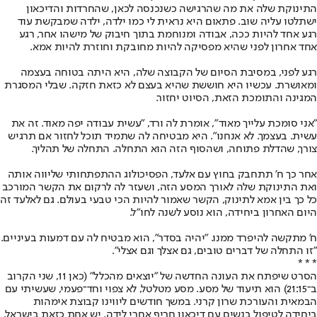
התינוקת שלה את מה שהרגישה כשנכנסה לכאן, שהחרדות והדיכאון
ישתלטו עליה שוב. פתאום היא נראית לי כמו ילדה, ילדה שמבקשת עוד
רגע אחד להיות ככה, אבודה ומנוחמת בתוך חיבוק של מישהו אחר, רגע
אחד אחרון לפני שהיא מפסיקה להיות מחובקת וחוזרת להיות אמא.
רגע לפני, במסיבת הסיום של הקבוצה שלה, היא היתה בטוחה בעצמה
ומאושרת. עכשיו היא חוששת שהיא בעצם לא כזאת חזקה. שבלי המסגרת
המגינה והתומכת הזאת, הסיוט יחזור.
"אני סומכת עלייך מאוד", אומרת לה ורד, "עשית עבודה יפה מאוד. זה את
עשית. בעצמך. לא אנחנו". היא מבטיחה לה שתמיד תוכל לחזור אם תרגיש
צורך, שהדלת פתוחה, ושהסוף הזה הוא התחלה. התחלה של תהליך.
אחר כך ח' תתחבק בחוץ עם אלעד, הפסיכולוג ההתפתחותי שליווה אותה
ואת התינוקת שלה לאורך המסע הזה, ושעזר לה לרקום את הקשר המורכב
כל כך בין אמא לתינוק, הקשר שאמור להיות הכי טבעי בעולם. גם לאלעד זה
היום האחרון ביחידה, הוא נוסע לשנה לחו"ל.
ח' מתקשה להיפרד ממנו. "יהיה בסדר", הוא מבטיח לה עם דמעות בעיניים.
"זו התחלה של דברים טובים, גם אצלך וגם אצלי".
* * *
הסרט שיפתח את העונה החדשה של "יוצאים מהכלל" (כאן 11, שני הקרוב
ב־21:15) הוא תיעוד של מסע. מסע מטלטל, לא צפוי וחד־פעמי, שעשיתי עם
הבמאית והעורכת שרון קרני. במשך חודשים ליווינו קבוצת אימהות
ביחידה לטיפול בנשים עם דיכאון חריף אחרי לידה. יש אחת כזאת בישראל,