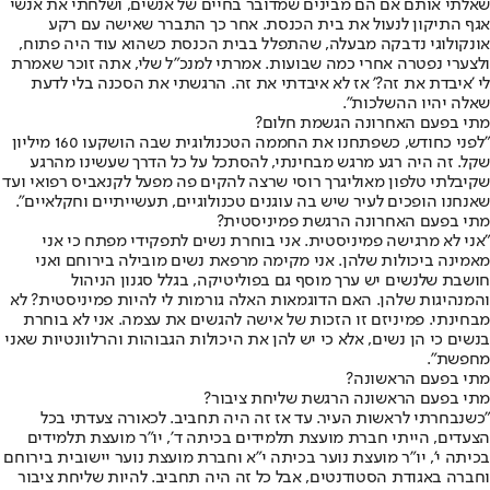
שאלתי אותם אם הם מבינים שמדובר בחיים של אנשים, ושלחתי את אנשי
אגף התיקון לנעול את בית הכנסת. אחר כך התברר שאישה עם רקע
אונקולוגי נדבקה מבעלה, שהתפלל בבית הכנסת כשהוא עוד היה פתוח,
ולצערי נפטרה אחרי כמה שבועות. אמרתי למנכ"ל שלי, אתה זוכר שאמרת
לי 'איבדת את זה?' אז לא איבדתי את זה. הרגשתי את הסכנה בלי לדעת
שאלה יהיו ההשלכות".
מתי בפעם האחרונה הגשמת חלום?
"לפני כחודש, כשפתחנו את החממה הטכנולוגית שבה הושקעו 160 מיליון
שקל. זה היה רגע מרגש מבחינתי, להסתכל על כל הדרך שעשינו מהרגע
שקיבלתי טלפון מאוליגרך רוסי שרצה להקים פה מפעל לקנאביס רפואי ועד
שאנחנו הופכים לעיר שיש בה עוגנים טכנולוגיים, תעשייתיים וחקלאיים".
מתי בפעם האחרונה הרגשת פמיניסטית?
"אני לא מרגישה פמיניסטית. אני בוחרת נשים לתפקידי מפתח כי אני
מאמינה ביכולות שלהן. אני מקימה מרפאת נשים מובילה בירוחם ואני
חושבת שלנשים יש ערך מוסף גם בפוליטיקה, בגלל סגנון הניהול
והמנהיגות שלהן. האם הדוגמאות האלה גורמות לי להיות פמיניסטית? לא
מבחינתי. פמיניזם זו הזכות של אישה להגשים את עצמה. אני לא בוחרת
בנשים כי הן נשים, אלא כי יש להן את היכולות הגבוהות והרלוונטיות שאני
מחפשת".
מתי בפעם הראשונה?
מתי בפעם הראשונה הרגשת שליחת ציבור?
"כשנבחרתי לראשות העיר. עד אז זה היה תחביב. לכאורה צעדתי בכל
הצעדים, הייתי חברת מועצת תלמידים בכיתה ד', יו"ר מועצת תלמידים
בכיתה י', יו"ר מועצת נוער בכיתה י"א וחברת מועצת נוער יישובית בירוחם
וחברה באגודת הסטודנטים, אבל כל זה היה תחביב. להיות שליחת ציבור