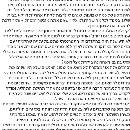
הסטודנטים שלי מירוחם ומנתיבות למסע מיוחד תחת הכותרת 'בבואנו
לעצב את העתיד בעיירות הפיתוח שלנו, בואו נראה איפה הכל החל'. זה
היה מסע של כמה שבועות, שגרם לי לרצות לקחת אחריות דווקא בבית
שלנו, בניגוד לכל מה שהורגלנו אליו, שאם אתה מוכשר ומסוגל - עליך ללכת
להגשים את עצמך בחוץ.
"קיבלתי החלטה לחזור לירוחם ל־100 אחוז מהזמן שלי. הפכתי למנכ"לית
עמותת 'צעירים ירוחם' ואחר כך נבחרתי לסגנית יו"ר המועצה, כשאף אחד
לא ידע שזה היה בהתנדבות. התפרנסתי מתנועת עלייה שהקמתי עם
מרים לסר במרוקו והעלתה לארץ 100 צעירים שסיימו שם י"ב. אני מאוד
מחוברת לקהילה הזו, אירחתי אצלנו את השגריר בחגיגות המימונה ויש לי
חלום להיות השגרירה במרוקו, אחרי שאהיה שרת הרווחה או הכלכלה".
מתי בפעם האחרונה ביקרת אצל רופא?
"בימים אלה אני מבקרת לא מעט. אני מסוג האנשים שלא היו שנים אצל
רופא, לא זוכרת מתי לקחתי חופשת מחלה, אבל לפני שנה התחלתי תהליך
של שימור פוריות, ובן־לילה הייתי צריכה לו"זים אחרים של בדיקות דם
ותורים לרופאים. אני עטופה באחיות וברופאים מקומיים, שהופכים את
החוויה לנעימה הרבה יותר. אני בדיוק שנה אחרי תחילת התהליך, ומודה
לקדוש ברוך הוא על התוצרים. אמא שלי אמרה לי 'עשרים שנה לא היית
במרפאה, ופתאום צמצמת את הפער בשנה'.
"אני מאוד רוצה להיות אמא ומקווה שבשנה הקרובה אהיה. טיפולי פוריות
הם תופעה שמדברים עליה בציונות הדתית ורווחת במגזרים חילוניים.
משהו השתנה, והיום אנחנו הנשים זוכות להגשים את עצמנו בכל מיני
תפקידים וגיל הנישואין מתאחר. לצד זה יש לנו טכנולוגיות ורופאים
שמאפשרים להגשים את חלום האימהות בגילים מתקדמים, והרגשתי שאני