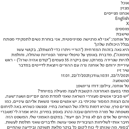
אוכל
מגזין
אנחנו מגייסים
English
X
מוספים
שישבת
טל אוחנה: "אני לא מרגישה פמיניסטית, אני בוחרת נשים לתפקידי מפתח
בגלל היכולות שלהן"
היא גאה בזהות המזרחית ("הוריי ויתרו כדי להשתלב, בקושי עשו
מימונה"), מדברת באומץ על טיפולי שימור הפוריות שהחלה, וחולמת
להיות שגרירה במרוקו, שם ביקרה 35 פעמים ("קודם אהיה שרה") • ראש
עיריית ירוחם טל אוחנה גרה עם ההורים ויוצאת לדייטים במדבר
שיר זיו
22/7/2021, 10:51
,עודכן
22/7/2021, 11:01
0
השמעה
טל אוחנה, צילום: דודו גרינשפן
מתי בפעם האחרונה הקשבת לעצה מועילה במיוחד?
"יש סביבי אנשים מעוררי השראה שאני לומדת מהם יום־יום ושעה־שעה,
והם הצוות המסור שזכיתי בו. יש אנשים שאני נושאת אליהם עיניים, כמו
מרים פרץ, שהיא דמות גדולה של השראה בחיי. נפגשנו כשהיא באה לניחום
משפחה של מורה מירוחם שבנה נהרג באסון במירון, והיא אמרה לי 'משברי
החיים של אדם הם לא גורל, הם ייעוד'. במקום האמוני שלי, המשפט הזה
חיבר אותי לשליחות הציבורית שאני עושה ולדברים שאני חולמת לעשות.
"בסוף, מה שנותן לי כוח לקום כל בוקר מלאת תשוקה ובידיעה שהחיים