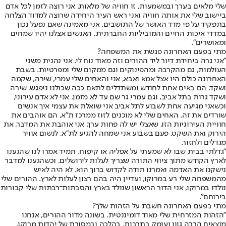
שלי מלאים בערך ובמשמעות, זו חוויה של מלאות. אני רוצה לזמן לכל אדם
ביישוב שלי את אותה חוויה ואני ראש העיר היחידה שרוצה למדוד הצלחה
בתפקיד על פי מדד האושר של התושבים. אני מאמינה שאם נפעל נכון
במדדי איכות החיים והמוביליות החברתית, האנשים אצלנו יהיו שמחים
ומאושרים".
מתי בפעם האחרונה פגשת את המשפחה?
"אני גרה ביחידת דיור ליד ההורים וזה מאוד נוח לי. אני נהנית משני
העולמות, גם מהקרבה ומהפינוקים וגם ממקום שלי ומפרטיות. בשבת
האחרונה כולם היו אצל אמא ואבא, אני והאחים שלי עמרי, שירה, שקמה
ושקד. הם באים אחת לחודש ומשתדלים לתאם ככה שכולנו ניפגש. שירה
ושקד גרות בתל אביב, וגם עמרי גר שם עד לא מזמן. אני לא אדם עירוני,
וכשאני מגיעה אחת לשבוע לתל אביב אני שואלת את עצמי איך אנשים
שורדים את זה. האחים שלי לא מוכנים לזוז ממרכז ת"א, הם אוהבים את
חוויית העירוניות הזו, שאצלי יש לה פחות ערך. אני אוהבת את המדבר, את
הירוק ואת השקט, פעם בשבוע אני שמחה להגיע לת"א, לנשום אוויר
מגדלים ולחזור.
"גדלתי בבית שבו לא שמעתי על אפליה או קיפוח. תמיד אמרו לנו שהגענו
לארץ הקודש מתוך ציווי התורה שצריך לעלות לירושלים, וכשהגענו למדבר
נישקנו את האדמה ואמרנו תודה לקדוש ברוך הוא. לא היה לאיש
מהמשפחה שלי רע במרוקו, ועדיין היה בהם רצון לעלות לארץ. ההורים שלי
נולדו במרוקו, אני הדור הראשון שנולד בארץ והסבתות־רבתות שלי קבורות
בירוחם".
מתי בפעם האחרונה חשבת על הזהות שלך?
"הזהות המזרחית שלי מאוד דומיננטית. בשונה מדור ההורים, אנחנו
מוצאים הרבה גוון ועומק בתרבות, בהלכה ובמסורת של יהדות מרוקו,