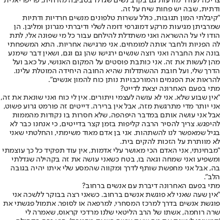
צריכה לעורר מודעות גם בקרב נשים שגדלו בסביבה מזרחית, פריפריאלית
ודתית, שבה יש פחות שיח על זה.
"קיבלתי המון תגובות, כולל עשרות טלפונים מנשים חרדיות ודתיות
שמרביתן מגיעות מרקע דמוגרפי דומה לשלי ודיברתי מגרונן ומליבן. הן
הודו לי על ההשראה ואני משתדלת להילחם עבור כל מי שפונה אלי, לתת
לה הפניות ולחבר אותה למומחים. אני מרגישה אחריות. התא המשפחתי
בונה את החברה ואני רוצה שנשים ירגישו שהן גם וגם, ושאין דבר שימנע
מהן לעשות את זה. אני כותבת פוסטים על המקום האנושי, על כאב ועל
הדרך שלי, ועל חובת ההשתדלות שהיא החובה היחידה המוטלת עלינו.
להראות את הפגמים והמורכבויות נותן כוח להמון אנשים".
מתי בפעם האחרונה יצאת לדייט?
"אין שבוע שלא. אני לא עושה לעצמי ויתורים. אין לי כוח ואני שונאת את זה,
אני יותר מדי מתרגשת מזה, אבל אין ברירה. דייטים זה פורמט גרוע פשוט,
אבל אני עושה אותם במדבר היפהפה, שלא חסרות בו נקודות מהממות
להיפגש. צריך להסיר הרבה קליפות בזמן קצר בדייטים, כי אנחנו כבר לא
בגיל שמאפשר לנו להשתהות. אני בן אדם מאוד משימתי, והחלטתי שאני
לא מוותרת על הזכות להקים בית.
"מבחינתי, אני האדם הכי מאושר עלי אדמות, אין עוד תפקיד כל כך עוצמתי
ומשפיע ואני שמחה וגאה בו, בטח כשאני עושה את זה בקהילה שגדלתי
בה, אבל אני מחפשת שותף לדרך ומקווה שהמסע שלי איתו יהיה בגובה
הלב".
מתי בפעם האחרונה דיברת עם אנשים ברחוב?
"אין שעה שאני לא פוגשת אנשים ברחוב. כשאני רצה בבוקר ללשכה אני
פוגשת אנשים בדרך למרכז המסחרי, למרפאה או לסופר. אתמול פגשתי את
שרה רוחמה, אשתו של הרב הליטאי שלנו מרדכי קראוס, שאמרה לי