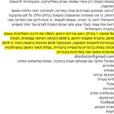
באמת הגעתי רק אחרי שמונה שנים בפוליטיקה, כשנבחרתי לראשות
המועצה.
"הרבה תחומים מעניינים אותי במדינה, לאחרונה יותר כלכלה מאשר
רווחה, כי אני מאמינה שהעוצמה נמצאת בכלים הללו. כל זמן שהציבור
הישראלי יראה בי ראויה, אשמח לעשות. זו זכות לייצג את המדינה ואני
רואה את עצמי בעוד שבע וחצי שנים הופכת לאדם עוד יותר משפיע
בחברה הישראלית".
טל אוחנה \ בת 37, ראש עיריית ירוחם. החלה את דרכה הפוליטית בשנת
2010, כחברת מועצת ירוחם. ב־2018 הקימה רשימה עצמאית, ניצחה
בבחירות לראשות המועצה, ומנובמבר 2018 מכהנת כראשת העיר. ב־2019
זכתה באות בן־גוריון על עשייה ציבורית. בעלת תואר ראשון בסוציולוגיה
ארגונית ותואר שני במדיניות ציבורית.
shirshirziv@gmail.com
טעינו? נתקן! אם מצאתם טעות בכתבה, נשמח שתשתפו אותנו
מדורים
ספורט
תרבות ובידור
לייף סטייל
אוכל
תיירות
טכנולוגיה ומדע
הורוסקופ
ForReal
מגזין השבוע
דעות