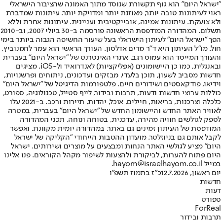
"ישראל היום" הוא גוף תקשורת שנוסד מתוך האמונה שהציבור הישראלי
ראוי לעיתונות טובה יותר, מאוזנת יותר ומדויקת יותר. עיתונות שמדברת
ולא צועקת. עיתונות אמינה, אובייקטיבית ועניינית. עיתונות אחרת וללא
תשלום. המהדורה המודפסת הראשונה פורסמה ב-30 ביולי 2007, וב-2010
הפך "ישראל היום" לעיתון הישראלי בעל שיעור החשיפה הגבוה ביותר בימי
חול. מו"ל העיתון היא ד"ר מרים אדלסון. העורך הראשי הוא עמר לחמנוביץ,
והעורך המייסד הוא עמוס רגב. אתרי האינטרנט של "ישראל היום" בעברית
ובאנגלית, כמו כן היישומונים (אפליקציות) לאנדרואיד ול-iOS, מציגים
חדשות מסביב לשעון, תוכן בלעדי, מבזקים ועדכונים, ניתוחים ופרשנויות,
וידיאו, פודקאסטים ושידורים חיים. פלטפורמות הדיגיטל של "ישראל היום"
כוללות ערוצי חדשות ודעות, תרבות ובידור, לייף סטייל, טכנולוגיה, ספורט,
כלכלה וצרכנות, בריאות, חיילים, אוכל, יהדות, תיירות ורכב. ב-2021 עלו
לאוויר האתר החדש והיישומון החדש של "ישראל היום" בעברית, במטרה
לספק לגולשים חוויה מהירה, עדכנית, בטוחה ונוחה. תכני המהדורה
המודפסת של העיתון זמינים גם באתר, במהדורה יומית מקוונת, ואפשר
לקבל אותם גם בניוזלטר. מועדון ההטבות הייחודי "הקליקה של ישראל
היום" מציע לגולשי האתר הנחות ומבצעים על מוצרים ושירותים. ישראל
היום פתוח להערות, לביקורת ולהצעות לשיפור מקהל הקוראים. פנו אלינו
במייל hayom@israelhayom.co.il.
יום ראשון, 12.7.2026
כ"ז בתמוז תשפ"ו
חדשות
דעות
ספורט
ForReal
תרבות ובידור