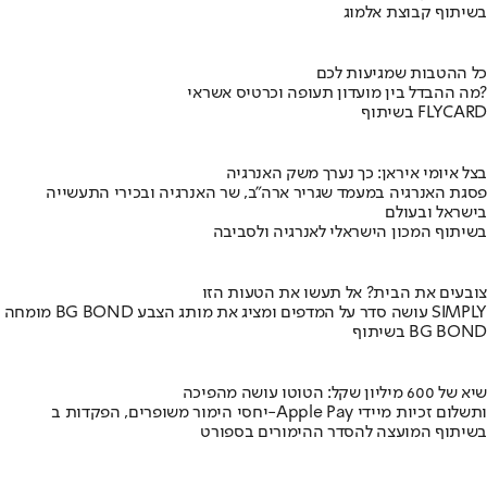
בשיתוף קבוצת אלמוג
כל ההטבות שמגיעות לכם
מה ההבדל בין מועדון תעופה וכרטיס אשראי?
בשיתוף FLYCARD
בצל איומי איראן: כך נערך משק האנרגיה
פסגת האנרגיה במעמד שגריר ארה"ב, שר האנרגיה ובכירי התעשייה
בישראל ובעולם
בשיתוף המכון הישראלי לאנרגיה ולסביבה
צובעים את הבית? אל תעשו את הטעות הזו
מומחה BG BOND עושה סדר על המדפים ומציג את מותג הצבע SIMPLY
בשיתוף BG BOND
שיא של 600 מיליון שקל: הטוטו עושה מהפיכה
יחסי הימור משופרים, הפקדות ב-Apple Pay ותשלום זכיות מיידי
בשיתוף המועצה להסדר ההימורים בספורט