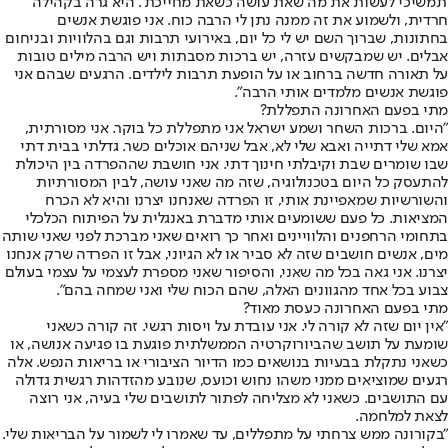
'תמשיכי לעשות את מה שאת עושה כשאת מחייכת'. היא גרה בקהילה
חרדית, ולשמוע את זה ממנה נתן לי הרבה כוח. אני פוגשת אנשים
בחתונות, שברוך השם יש לי כל יום, באירועי תרבות וגם בהלוויות ובניחום
אבלים. יש שמבקשים עזרה, יש ברכות מסבתות ויש הרבה מילים טובות
על תאורה חדשה ברחוב או על הופעת תרבות לילדים. הרגעים שבהם אני
פוגשת אנשים מלמדים אותי הרבה".
מתי בפעם האחרונה התפללת?
"היום. ברכות השחר ושמע ישראל אני מתפללת כל בוקר. אני מסורתית,
אמא שלי דתייה ואבא שלי לא, אבל שניהם אוכלים כשר. גדלתי בבית דתי
שבו שומרים שבת וקיבלתי חינוך דתי. אני חושבת שההפרדה בין היכולת
להתעסק כל היום בטכנולוגיה, שזה מה שאני עושה, לבין המסורתיות
והשורשיות שמאפיינת אותי, זו הפרדה שאנחנו יצרנו והיא לא הכרח
המציאות. כל פעם ששומעים אותי מדברת באנגלית על הפיתוח הכלכלי
בתחומי הרחפנים והלוויינים ואחר כך רואים שאני מברכת לפני שאני שותה
מים, אנשים חושבים שזה לא סביר או לא הגיוני, אבל זו הפרדה שרק אנחנו
יצרנו. אני גאה בכל מה שאני, והסיפור שאני מספרת לעצמי על עצמי בעולם
צבוע בכל אחד מהגוונים האלה, שהם הכוח שלי ואני שמחה בהם".
מתי בפעם האחרונה כעסת מאוד?
"אין יום שזה לא קורה לי. אני עובדת על ויסות רגשי. זה קורה כשאני
שומעת על תושב שהביורוקרטיה הממשלתית פוגעת בו פגיעה אנושה, או
כשאני נתקלת בבעיות בנושאים כמו הדיור הציבורי או בריאות הנפש. אלה
רגעים שמוציאים ממני משהו נחוש וכועס, שנובע מהזדהות רגשית גדולה
עם התושבים. כשאני לא מצליחה לפתור לתושבים שלי בעיה, אני רוצה
לצאת למלחמה.
"בקורונה ממש צרחתי על מתפללים, עד שאמרו לי לשמור על הבריאות שלי.