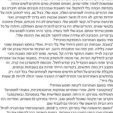
שנמשכת לאורך אלפי שנים, ואנחנו מספיק גאים וחזקים לשים אותה
בקדמת הבמה בלי להתנצל. אני חושבת שבהרבה מובנים אנחנו חיברנו גם
את ההורים בחזרה לשורשים האלה. אבא שלי, בגיל 64, בחר לכתוב תזה על
יהדות מרוקו. לא היה לו תואר ראשון ועכשיו הוא בדרך לדוקטורט, ואני
מרגישה שיש לזה קשר למסע שלי. השורשים לא היו נוכחים, אפילו מימונה
בקושי עשינו. ההורים שלנו היו צריכים להוכיח שהם השתלבו, וויתרו על כל
סממן שייחד אותם. אבא שלי למד בשדה בוקר והיה מחכה לפגוש את
בן־גוריון. הסביבה לא עודדה אותו לחקור ולבטא את הזהות שלו".
מתי בפעם האחרונה התנתקת מהנייד?
"בשבת. שבתות הן הזמן היחיד שלי בלי הנייד, ואולי בחמש השעות שאני
ישנה בלילה. חוץ מזה אני מחוברת היטב. יש ישיבות ארוכות שבהן אני לא
קרובה לנייד וחשה התקף חרדה קל. בשישי, סמוך לכניסת השבת והכי
קרוב להדלקת הנרות, אני מנסה להתנתק מהנייד. במוצאי שבת אני אומרת
'ברוך אתה השם המבדיל בין קודש לחול', ונכנסת להתעדכן מה קרה. זה
המצב רק כמה חודשים, בקורונה הייתי זמינה גם בשבתות ובחגים,
מקבלת עדכונים על חולים חדשים ומסייעת לצוותים שלי בכל דבר. רק
בחודשים האחרונים אני חוזרת לשגרה הטובה שאני יכולה להיות 25 שעות
בלי נייד".
מתי בפעם האחרונה לקחת חופש אמיתי?
"באוקטובר 2019, אחרי שנתיים שוחקות ואינטנסיביות, נסעתי לפסטיבל
האנדלוסי במרוקו. זו היתה הפעם השלישית שלי בפסטיבל, ובאוקטובר
הקרוב אני מקווה שאוכל לנסוע שוב. הייתי במרוקו 35 פעמים, המדינה הזו
היא הבית הראשון שלי וזכיתי גם לעבוד שם.
"הפעם הראשונה שלי במרוקו היתה ב־2008, כשהצטרפתי עם חברה לטיול
מאורגן שבו היינו כמובן הכי צעירות. בפעם השנייה כבר לקחתי את כל