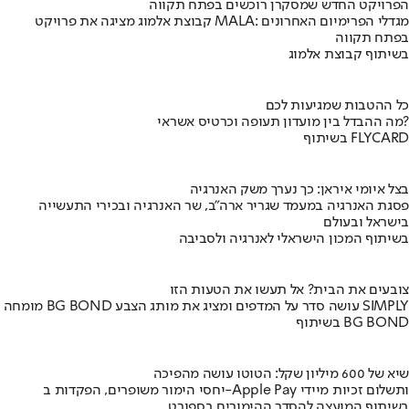
הפרויקט החדש שמסקרן רוכשים בפתח תקווה
קבוצת אלמוג מציגה את פרויקט MALA: מגדלי הפרימיום האחרונים
בפתח תקווה
בשיתוף קבוצת אלמוג
כל ההטבות שמגיעות לכם
מה ההבדל בין מועדון תעופה וכרטיס אשראי?
בשיתוף FLYCARD
בצל איומי איראן: כך נערך משק האנרגיה
פסגת האנרגיה במעמד שגריר ארה"ב, שר האנרגיה ובכירי התעשייה
בישראל ובעולם
בשיתוף המכון הישראלי לאנרגיה ולסביבה
צובעים את הבית? אל תעשו את הטעות הזו
מומחה BG BOND עושה סדר על המדפים ומציג את מותג הצבע SIMPLY
בשיתוף BG BOND
שיא של 600 מיליון שקל: הטוטו עושה מהפיכה
יחסי הימור משופרים, הפקדות ב-Apple Pay ותשלום זכיות מיידי
בשיתוף המועצה להסדר ההימורים בספורט