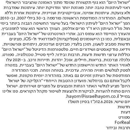
"ישראל היום" הוא גוף תקשורת שנוסד מתוך האמונה שהציבור הישראלי
ראוי לעיתונות טובה יותר, מאוזנת יותר ומדויקת יותר. עיתונות שמדברת
ולא צועקת. עיתונות אמינה, אובייקטיבית ועניינית. עיתונות אחרת וללא
תשלום. המהדורה המודפסת הראשונה פורסמה ב-30 ביולי 2007, וב-2010
הפך "ישראל היום" לעיתון הישראלי בעל שיעור החשיפה הגבוה ביותר בימי
חול. מו"ל העיתון היא ד"ר מרים אדלסון. העורך הראשי הוא עמר לחמנוביץ,
והעורך המייסד הוא עמוס רגב. אתרי האינטרנט של "ישראל היום" בעברית
ובאנגלית, כמו כן היישומונים (אפליקציות) לאנדרואיד ול-iOS, מציגים
חדשות מסביב לשעון, תוכן בלעדי, מבזקים ועדכונים, ניתוחים ופרשנויות,
וידיאו, פודקאסטים ושידורים חיים. פלטפורמות הדיגיטל של "ישראל היום"
כוללות ערוצי חדשות ודעות, תרבות ובידור, לייף סטייל, טכנולוגיה, ספורט,
כלכלה וצרכנות, בריאות, חיילים, אוכל, יהדות, תיירות ורכב. ב-2021 עלו
לאוויר האתר החדש והיישומון החדש של "ישראל היום" בעברית, במטרה
לספק לגולשים חוויה מהירה, עדכנית, בטוחה ונוחה. תכני המהדורה
המודפסת של העיתון זמינים גם באתר, במהדורה יומית מקוונת, ואפשר
לקבל אותם גם בניוזלטר. מועדון ההטבות הייחודי "הקליקה של ישראל
היום" מציע לגולשי האתר הנחות ומבצעים על מוצרים ושירותים. ישראל
היום פתוח להערות, לביקורת ולהצעות לשיפור מקהל הקוראים. פנו אלינו
במייל hayom@israelhayom.co.il.
יום שישי, 12.6.2026
כ"ז בסיון תשפ"ו
חדשות
דעות
ספורט
ForReal
תרבות ובידור