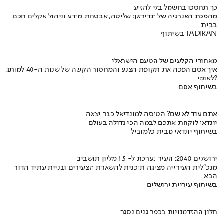
כך תחסכו בחשמל בלי להזיע
מהפכת האנרגיה של תדיראן: שליטה, אבטחת מידע וניהול אקלים חכם
בבית
בשיתוף TADIRAN
מאחורי הקלעים של הטעם הישראלי
איך אסם הפכה את תקופת הצנע והמחסור הקשה של שנות ה-40 למותג
לאומי?
בשיתוף אסם
אתם עוד לא שם? הטיסה למונדיאל כבר יצאה
יונדאי לוקחת אתכם לבמה הכי גדולה בעולם
בשיתוף יונדאי מבית כלמוביל
ירושלים 2040: העיר נערכת ל- 1.5 מליון תושבים
מנכ"לית העירייה מציגה תוכנית להשארת הצעירים ובניית עתיד הדור
הבא
בשיתוף עיריית ירושלים
חלון ההזדמנויות בכפר גנים נסגר