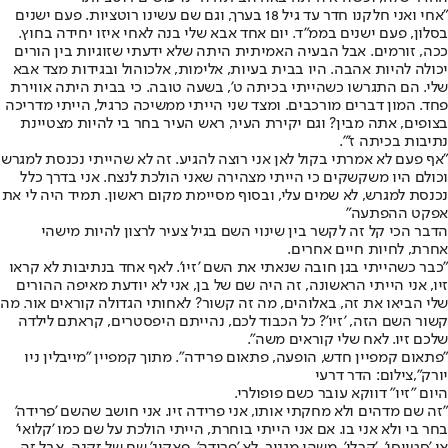
"אחי ואני חלקנו חדר עד גיל 18 בערך, וגם שם עשינו רוטציות. פעם ישנים
בסלון, פעם ישנים בממ"ד. יום אחד אבא שלי בנה לאחי איזו יחידה בחוץ.
ככה, זורמים. אבל הבעיה האמיתית היתה שלא ידעתי שזוגיות בין הורים
יכולה להיות אהבה. היו בבית בעיות, אלימות, אלכוהול ובגידות מצד אבא
שלי. הם התגרשו כשהייתי בכיתה ט', בשעה טובה. כי בבית היתה אווירת
פחד. המון דברים מורכבים. ומצד שני הייתי ממשיכה כרגיל, הייתי מדריכה
בצופים, אתה מבין? וגם יקירת העיר, ראש העיר בחר בי להיות מצטיינת
נתיבות בכיתה ז'".
"אף פעם לא אמרתי בקול לאן אני רוצה להגיע. זה לא שהייתי נכנסת למגרש
וכולם היו משקשקים כי הייתי מצהירה שאני הולכת לנצח. אני בדרך כלל
נכנסת למגרש, לא שמים עלי, ובסוף מסיימת מקום ראשון. תמיד היה לי את
אפקט ההפתעה"
הדבר הכי קל זה לקשר בין שינוי השם בגיל צעיר לרצון להיות מישהי
אחרת, לחיות חיים אחרים.
"כבר כשהייתי בגן חובה שנאתי את השם 'זיו'. לאף אחד בנתיבות לא קראו
זיו, אני הייתי הראשונה, זה היה שם של בן, אני לא יודעת מאיפה ההורים
שלי הביאו את זה, באלוהים, מה זה קשור? לאחותי הגדולה קוראים אור. מה
קשור השם הזה, 'זיו'? כל הכבוד לכם, נהייתם היפסטרים, קראתם לילדה
שלכם זיו. לאח שלי קוראים משה".
"פתאום קמפיין חדש, הופעה, פתאום פרידה". מתוך קמפיין "מייבלין ניו
יורק",צילום: הדר דרעי
היום "זיו" דווקא עובר כשם פופולרי.
"זה שם מדהים ולא מחקתי אותו, אני פרידה זיו. אני חושב שהשם 'פרידה'
בחר בי ולא אני בו. אם אני הייתי בוחרת, הייתי הולכת על שם כמו 'קלואי'
או 'סטייסי', 'קרלי', משהו מגניב, לא 'פרידה', פאקינ' שם של זקנה. אבל זה