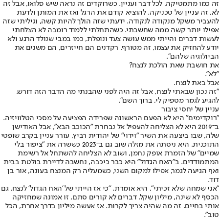
זה כמו מתמטיקה, לכל דבר ועניין. כשרוקדים זה נראה שיש פלואו, אבל זה
לא, זה עניין של טכניקה. להוציא קודם את הרגל ואז את המותן ולדעת
להעביר משקל מנקודה לנקודה. ידעתי שזה הולך להיות קשה, וגיליתי שזה
אפילו יותר קשה ממה שחשבתי. כשהתחלתי ללמוד רומבה לא הצלחתי
לעשות דברים והייתי ממש עושה צעד ונופלת, כמו במבי שנולד הרגע ולא
יודע להחזיק את עצמו, זה מטורף. רקדנים הם חייזרים, הם משנים את
הביולוגיה שלהם".
את חושבת שאת הולכת לנצח?
"לא".
אבל באת לנצח.
"זה נכון שבאתי לנצח, אבל זה היה לפני שהבנתי מה הדבר הזה דורש.
להגיע לגמר מספיק לי, ברוך השם".
עניין של יחסי ציבור
"רוקדימים" היא לא הפעם הראשונה שפרידה הפציעה על מסכי הטלוויזיה.
ב־2019 היא לא הצליחה להעפיל אל נבחרת "הכוכב הבא", אבל האודישן
שלה, שבו ביצעה את השיר "וידוי" של יהודית רביץ, עורר עניין בקרב שופטי
התוכנית. היא ניסתה את מזלה שוב גם ב־2023 כששרה את "ציפור בלי
שמיים" של הזמרת אופק נחמן, ושוב לא הצליחה להשתחל אל רשימת
המתמודדים. ב"האח הגדול" היא כבר כיכבה, נחשבה לדיירת בולטת בבית
ואף הגיעה לגמר, אפילו למקום השני, כשמעליה רק המנצח בעונה, אור בן
דוד.
"אני שמחה שלא זכיתי", היא אומרת, "כי אז הייתי של 'האח הגדול' לנצח. גם
הכסף לא שינה, מיליון שקל. דברים לא קורים סתם, זו אמונה שמחזיקה
אותי בחיים. זה מה שהיה צריך לקרות. אז אעשה מיליון בדרך אחרת, הכל
טוב".