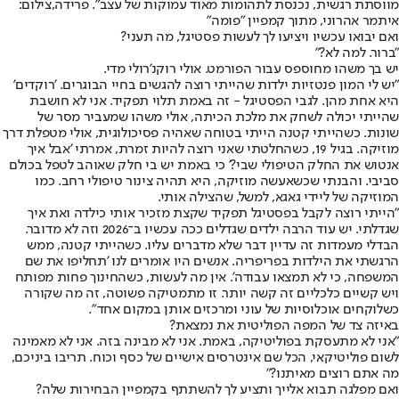
מווסתת רגשית, נכנסת לתהומות מאוד עמוקות של עצב". פרידה,צילום:
איתמר אהרוני, מתוך קמפיין "פומה"
ואם יבואו עכשיו ויציעו לך לעשות פסטיגל, מה תעני?
"ברור. למה לא?"
יש בך משהו מחוספס עבור הפורמט. אולי רוקנ'רולי מדי.
"יש לי המון פנטזיות ילדות שהייתי רוצה להגשים בחיי הבוגרים. 'רוקדים'
היא אחת מהן. לגבי הפסטיגל - זה באמת תלוי תפקיד. אני לא חושבת
שהייתי יכולה לשחק את מלכת הכיתה, אולי משהו שמעביר מסר של
שונות. כשהייתי קטנה הייתי בטוחה שאהיה פסיכולוגית, אולי מטפלת דרך
מוזיקה. בגיל 19, כשהחלטתי שאני רוצה להיות זמרת, אמרתי 'אבל איך
אנטוש את החלק הטיפולי שבי?' כי באמת יש בי חלק שאוהב לטפל בכולם
סביבי. והבנתי שכשאעשה מוזיקה, היא תהיה צינור טיפולי רחב. כמו
המוזיקה של ליידי גאגא, למשל, שהצילה אותי.
"הייתי רוצה לקבל בפסטיגל תפקיד שקצת מזכיר אותי כילדה ואת איך
שגדלתי. יש עוד הרבה ילדים שגדלים ככה עכשיו ב־2026 וזה לא מדובר.
הבדלי מעמדות זה עדיין דבר שלא מדברים עליו. כשהייתי קטנה, ממש
הרגשתי את הילדות בפריפריה. אנשים היו אומרים לנו 'תחליפו את שם
המשפחה, כי לא תמצאו עבודה'. אין מה לעשות, כשהחינוך פחות מפותח
ויש קשיים כלכליים זה קשה יותר. זו מתמטיקה פשוטה, זה מה שקורה
כשלוקחים אוכלוסיות של עוני ומרכזים אותן במקום אחד".
באיזה צד של המפה הפוליטית את נמצאת?
"אני לא מתעסקת בפוליטיקה, באמת. אני לא מבינה בזה. אני לא מאמינה
לשום פוליטיקאי, הכל שם אינטרסים אישיים של כסף וכוח. תריבו ביניכם,
מה אתם רוצים מאיתנו?"
ואם מפלגה תבוא אלייך ותציע לך להשתתף בקמפיין הבחירות שלה?