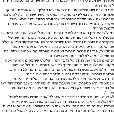
שעברה, שכמעט עלה לה בחייה.
לאחרונה חשפה שהחליטה לעשות ניתוח
להקטנת חזה
.
"אני חושבת שוויזואלית אני עוברת איזשהו תהליך", היא אומרת. "זה קו
שמנחה אותי וזה בא לידי ביטוי באיך שאני מרגישה שאני צריכה להתלבש.
אני מרגישה שאני חוזרת אחורה למשהו יותר בתולי, יותר טבעי. בגלל
שהולך לי במוזיקה ברוך השם אז אני לא מרגישה שאני צריכה להידמות
לדמות אחרת".
במוצ"ש האחרון היא חזרה לפריים טיים - הפעם לזה של הזכיינית קשת 12,
כשנעלה את נעלי הריקוד שלה
והלכה לפזז על במת עונתה החדשה של
"רוקדים עם כוכבים"
(הפרק הבא ישודר במוצ"ש). את הריקוד הראשון שלה
עם המנטור בוריס דניסוב היא צלחה בכבוד, אפילו הראתה לא מעט
פוטנציאל, אבל גם חטפה הערות לא לגמרי נעימות מהשופטים, שזיהו בה
פוטנציאל - אבל לא לגמרי ממומש בשלב זה.
"פתאום הבנתי את הגודל של הדבר הזה, וקלטתי שהמקום מלא עד אפס
מקום. התפללתי שטראמפ יתקוף באיראן, באמת. ביום של ההופעה
אמרתי 'טראמפ, עכשיו תתקוף. אני פה ברדינג, יש לך עוד 20 דקות עד
פתיחת שערים'. אנחנו דקה לפני העלייה לבמה ואני בוכה"
"התרגשתי. ממש חיכיתי לראות איך הריקוד עבר בטלוויזיה והייתי
מבסוטה", היא מספרת. "אני חושבת שהייתי מתוקה. בשלב הביקורות ראו
על הפרצוף שלי שאני רק רוצה ללמוד, והסכמתי עם כל מה השופטים
אמרו".
לא כל השופטים התלהבו. דוד דביר אמר לך "אחרי חודש ציפיתי ליותר".
"לא נעלבתי. אני בן אדם שבאמת יודע לקבל ביקורת כשהיא עניינית,
ואמרתי את זה גם בתוכנית. אם מישהו מעיר למישהי על איך שהיא נראית
ברמה הוויזואלית זה לא מתאים, את זה אני לא יכולה לקבל, אבל הם דיברו