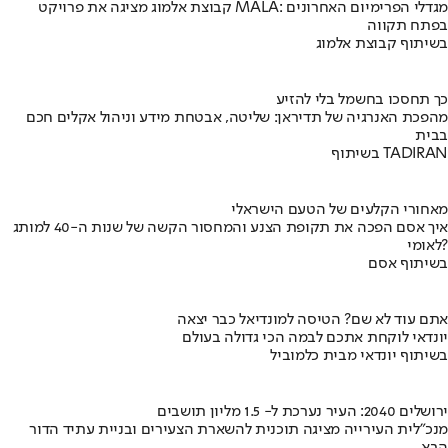
קבוצת אלמוג מציגה את פרויקט MALA: מגדלי הפרימיום האחרונים
בפתח תקווה
בשיתוף קבוצת אלמוג
כך תחסכו בחשמל בלי להזיע
מהפכת האנרגיה של תדיראן: שליטה, אבטחת מידע וניהול אקלים חכם
בבית
בשיתוף TADIRAN
מאחורי הקלעים של הטעם הישראלי
איך אסם הפכה את תקופת הצנע והמחסור הקשה של שנות ה-40 למותג
לאומי?
בשיתוף אסם
אתם עוד לא שם? הטיסה למונדיאל כבר יצאה
יונדאי לוקחת אתכם לבמה הכי גדולה בעולם
בשיתוף יונדאי מבית כלמוביל
ירושלים 2040: העיר נערכת ל- 1.5 מליון תושבים
מנכ"לית העירייה מציגה תוכנית להשארת הצעירים ובניית עתיד הדור