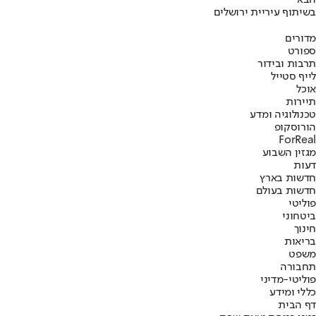
הבא
בשיתוף עיריית ירושלים
מדורים
ספורט
תרבות ובידור
לייף סטייל
אוכל
תיירות
טכנולוגיה ומדע
הורוסקופ
ForReal
מגזין השבוע
דעות
חדשות בארץ
חדשות בעולם
פוליטי
ביטחוני
חינוך
בריאות
משפט
תחבורה
פוליטי-מדיני
כללי ומידע
דף הבית