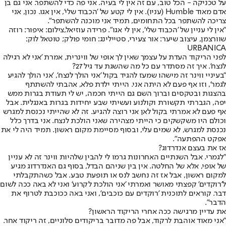
על טכניקה - הכל טוב, עם זה אין לי בעיה. אני פה כדי להשתפר. אני גם בן
אדם מאוד Humble (עניו). אין לי קטע של 'הכבוד שלי', אין אגו. נכון, אני
צריכה להשתפר בכל התחומים, תמיד אני מוכנה להשתפר".
"אין לי עניין של 'הכבוד שלי', אין לי אגו". פרידה עוזיאל,צילום: איפור: רוזה
שוורצמן, עיצוב שיער: אור צעירי, סטיילינג: חומי פולק; טוטאל לוק:
URBANICA
לפני הריקוד העדת על עצמך שאין לך אופי של ווינרית, אמרת 'אני לא רגילה
לנצח'. איך זה מסתדר עם כל מה שהשגת עד גיל 27?
"בעיניי ווינר זה מישהו שמעז להגיד בקול 'אני הולך לנצח', 'אני הולך להגיע
לגמר', וזו אף פעם לא היתה אני. הייתי ילדת פלא, אהבתי להשתתף
בהצגות ובטקסים וברוך השם גם הייתי חכמה, יש לי תעודת בגרות ממש
יפה, הגברתי תקשורת וקולנוע ועשיתי שבע יחידות בגרות באנגלית. אבל
אף פעם לא אמרתי בקול לאן אני רוצה להגיע. זה לא שהייתי נכנסת למגרש
וכולם היו משקשקים כי הייתי מצהירה שאני הולכת לנצח. אני בדרך כלל
נכנסת למגרש, לא שמים עלי, ובסוף מסיימת מקום ראשון. תמיד היה לי את
אפקט ההפתעה".
אז את בעצם אנדרדוג?
"לגמרי. אבל השנתיים האחרונות גרמו לי להבין שלהיות ווינר זה לא עניין
של אופי, אלא של החלטה. אין בין שניהם הבדל, בסוף גם האנדרדוג מגיע
למקום ראשון, אבל אז זה נחשב לנס או תופעת טבע. אבל כשהתקבלתי
ל'רוקדים' קפצתי מאושר ואמרתי 'אני הולכת לקרוע' ואני לא באה ככה לשום
דבר. קוראים לתוכנית 'רוקדים עם כוכבים', ואני באה ככוכבת לטרוף את
הדבר".
את עדיין מרגישה ככה אחרי הריקוד הראשון?
"אני מאוד אוהבת לרקוד, אבל פה מדובר בריקודים סלוניים, זה ריקוד אחר.