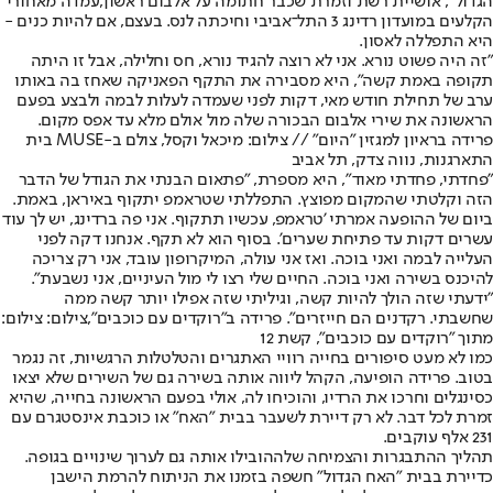
הגדול"
, אושיית רשת וזמרת שכבר חתומה על אלבום ראשון,
עמדה מאחורי
הקלעים במועדון רדינג 3 התל־אביבי וחיכתה לנס
. בעצם, אם להיות כנים -
היא התפללה לאסון.
"זה היה פשוט נורא. אני לא רוצה להגיד נורא, חס וחלילה, אבל זו היתה
תקופה באמת קשה", היא מסבירה את התקף הפאניקה שאחז בה באותו
ערב של תחילת חודש מאי, דקות לפני שעמדה לעלות לבמה ולבצע בפעם
הראשונה את שירי אלבום הבכורה שלה מול אולם מלא עד אפס מקום.
פרידה בראיון למגזין "היום" // צילום: מיכאל וקסל, צולם ב-MUSE בית
התארגנות, נווה צדק, תל אביב
"פחדתי, פחדתי מאוד", היא מספרת, "פתאום הבנתי את הגודל של הדבר
הזה וקלטתי שהמקום מפוצץ. התפללתי שטראמפ יתקוף באיראן, באמת.
ביום של ההופעה אמרתי 'טראמפ, עכשיו תתקוף. אני פה ברדינג, יש לך עוד
עשרים דקות עד פתיחת שערים'. בסוף הוא לא תקף. אנחנו דקה לפני
העלייה לבמה ואני בוכה. ואז אני עולה, המיקרופון עובד, אני רק צריכה
להיכנס בשירה ואני בוכה. החיים שלי רצו לי מול העיניים, אני נשבעת".
"ידעתי שזה הולך להיות קשה, וגיליתי שזה אפילו יותר קשה ממה
שחשבתי. רקדנים הם חייזרים". פרידה ב"רוקדים עם כוכבים",צילום: צילום:
מתוך "רוקדים עם כוכבים", קשת 12
כמו לא מעט סיפורים בחייה רוויי האתגרים והטלטלות הרגשיות, זה נגמר
בטוב. פרידה הופיעה, הקהל ליווה אותה בשירה גם של השירים שלא יצאו
כסינגלים וחרכו את הרדיו, והוכיחו לה, אולי בפעם הראשונה בחייה, שהיא
זמרת לכל דבר. לא רק דיירת לשעבר בבית "האח" או כוכבת אינסטגרם עם
231 אלף עוקבים.
תהליך ההתבגרות והצמיחה שלה
הובילו אותה גם לערוך שינויים בגופה
.
כדיירת בבית "האח הגדול" חשפה בזמנו את הניתוח להרמת הישבן