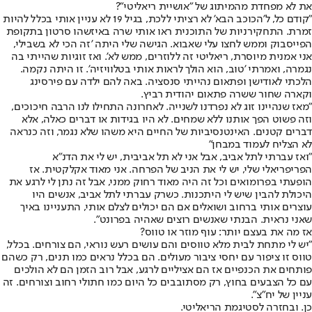
את לא מפחדת מהמיתוג של "אושיית ריאליטי"?
"קודם כל, ל'הכוכב הבא' לא רציתי ללכת, בגיל 19 לא עניין אותי בכלל להיות
זמרת. התחקירניות של התוכנית ראו אותי שרה באיזשהו סרטון בתקופת
הפייסבוק וממש לחצו עלי שאבוא. הגישה שלי היתה 'זה הכי לא בשבילי,
אני אמנית מיוסרת, ריאליטי זה ללוזרים, ממש לא'. ואז זוגיות שהייתי בה
נגמרה, ואמרתי 'טוב, הוא הולך לראות אותי בטלוויזיה'. זו היתה נקמה.
הלכתי לאודישן ופתאום נהייתי סנסציה. באה להם ילדה עם פירסינג
וקארה שחור ששרה פתאום יהודית רביץ.
"מאז שנהיינו זוג לא נפרדנו לשנייה. לאחרונה התחילו לנו הרבה חיכוכים,
וזה פשוט הפך אותנו ללא שמחים. לא היו בגידות או דברים כאלה, אלא
דברים קטנים. האינטנסיביות של החיים היא משהו שלא נגמר, וזה כנראה
לא הצליח לעמוד במבחן"
"ואז עברתי לתל אביב, אבל אני לא תל אביבית, יש לי את הדנ"א
הפריפריאלי שלי, יש לי את הניב של הפרחה. אני מאוד אקלקטית. אז
הופעתי בפרומואים וכל זה היה מאוד רחוק ממני, אבל זה נתן לי לרגע את
היכולת להבין שיש לי היתכנות. כשרק עברתי לתל אביב, אנשים היו
עוצרים אותי ברחוב ושואלים אם הם יכולים לצלם אותי, התעניינו באיך
שאני נראית. הבנתי שאנשים רוצים שאהיה בפרונט".
אז מה את בעצם יותר: עוף מוזר או טווס?
"יש לי מתחת לבית מלא טווסים והם עושים רעש נוראי, הם צורחים. בכלל,
טווס זו ציפור עם יחסי ציבור מעולים. הם בכלל נראים כמו תנים, רק כשהם
פותחים את הכנפיים אז הם אציליים לרגע, אבל רוב הזמן הם לא הולכים
עם כל הצבעים בחוץ, רק מסתובבים כל היום כמו חתולי רחוב וצורחים. זה
עניין של יח"צ".
כן. ובחזרה לסטיגמת הריאליטי.