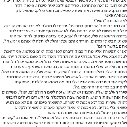
"אם אחרי התוכנית לא אעשה לעצמי קאט ואגיד לכולם 'סליחה, אני חייבת
לטוס רגע', כנראה אתחרפן". פרידה,צילום: יאיר סיגרון, איפור: רוזה
שוורצמן, עיצוב שיער: אור צעירי, סטיילינג: חומי פולק; טוטאל לוק:
URBANICA
למה הכוונה "נטש"?
"זה כמו בסיפור 'הברווזון המכוער'. ירדתי לו מהלב. לא רבנו או משהו כזה,
אבל הוא פשוט לא היה בחיים שלי. לא אשכח אף פעם שכשעברתי לגור
בדירה הראשונה שלי, אמרתי לו 'אבא, אני צריכה מדפים לקיר'. אז הוא
פשוט הביא לי מדפים, הוריד אותם אצלי והלך. לא תלה לי אותם או משהו".
אתם בקשר היום?
"אני מתקשרת אליו מתוך כבוד, דיברנו לפני כמה ימים בטלפון. אני דואגת
לו, זה אבא שלי. אבל עברתי עם זה תהליך מאוד גדול. פעם באמת חייתי עם
תחושת חוסר של אב. בשנים הראשונות שלי בתל אביב ממש יכולת לראות
את זה עלי, שיש לי מחסור בדמות אב. זה גם מאוד השתקף במערכות
היחסים שלי. בשלב מסוים הבנתי 'וואלה, זה אבא שלי, זה המאה אחוז שלו',
שזה כנראה עשרים אחוז של אבא של מישהי אחרת. ובשנייה שהסכמתי
לקבל את העובדה שזה אבא שלי וזה מה שהוא יכול לתת, הפסקתי
להסתובב כמו איזו חיה פצועה".
שירי האלבום שלה, המצוין יש לציין, שזכה לשם ההולם "בטיפול", משקפים
את אותן שנות חיפוש. תקופה שבה התגלגלה בין קשרים רעילים לגיבוש
זהות. שורות כמו "לא אכפת לי לשרוט, להשאיר סימנים, וגם לא אם תגיע
כשאני בלי בגדים, לא אכפת לי מאוד לשקר כאבים, להשאיר ת'קליע
כשהחורף יגיע" לא מטייחות את שנות החיפוש.
"הייתי בוחרת בגברים שהיו גרסת מיני של אבא שלי", היא אומרת. "קשרים
של ריסוקי טלפונים. פעם אחת בן הזוג הוריד אותי באמצע נסיעה כשהיינו