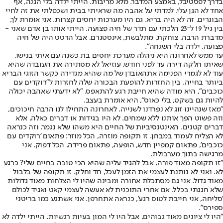
בדרך לפסטיבל, באמצע המדבר. מלא מריבות. הייתי ילדה בלי הגנה, אף
אחד לא הגן עלי. למדתי על אהבה מה שראיתי בבית ושכפלתי את זה לחיי
הבוגרים. זה לא היה בריא. גם היו מערכות יחסים קצרות. אני אומרת לך,
בין גיל 19 ל־23 הלכתי עם תדר של חיה פצועה. הייתי אותו בן אדם שאני -
מדברת הרבה, צוחקת, מתלבשת, אינסטגרם, אבל הרטט היה של חיה
פצועה. ילדה בלי השגחה".
עד ממש לאחרונה היא ניהלה מערכת יחסים בת כשנה עם איתי בנישו,
שאיתו חלקה דירה עד לפני חודש. עוזיאל לא מסתירה את העובדה שהיא
עוד לא לגמרי הפנימה את
האובדן של מה שהיא מגדירה כקשר הזוגי הבריא
ביותר בחייה
. בין החזרות להופעת הבכורה שלה לחזרות ל"רוקדים עם
כוכבים", היא מודה שהיא חייבת רגע להתאפס. "לא ידעתי שאהבה יכולה
להיות גם בשקט, בלי כאוס", היא אומרת בעצב.
"מאז שנהיינו זוג לא נפרדנו לשנייה. לאחרונה התחילו לנו הרבה חיכוכים,
וזה פשוט הפך אותנו ללא שמחים. לא היו בגידות או דברים כאלה, אלא
דברים קטנים. האינטנסיביות של החיים היא משהו שלא נגמר, וזה כנראה
לא הצליח לעמוד במבחן. זו תקופה מוזרה, הכל מוזר: פתאום 'רוקדים עם
כוכבים', פתאום קמפיין חדש, הופעה, פתאום פרידה. הכל דפוק. אני
מרגישה בתוך מערבולת.
"זו תקופה מאוד פורה, אבל להגיד עליה שהיא הכי טובה בחיים שלי? כרגע
לא. ואני לא נותנת לעצמי את הזמן לעכל, חד וחלק. זו תקופה של בלבול
מאוד גדול. אני גם מסתכלת אחורה ומבינה שהיו לי הצלחות מאוד גדולות
שלא חגגתי בכלל. אם אחרי התוכנית לא אעשה לעצמי קאט ואגיד לכולם
'סליחה, אני חייבת לטוס רגע', כנראה אתחרפן. אני אשתגע כמו בריטני
ספירס".
"היו לי ציונים מאוד גבוהים, אבל היו לי המון בעיות רגשיות. הייתי ילדה לא