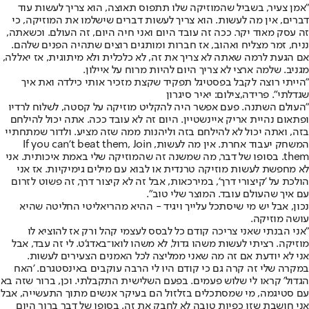
"אמן צעיר, בשביל שהמוזיקה שלו תתפוס תאוצה, הוא צריך לעשות עוד
דברים, אין מה לעשות. הוא צריך לעשות דברים שישלמו את המוזיקה, כי
זה עסק מאוד יקר. ככה זה עובד היום ואני חיה היום, זה העולם. וכשאתה,
נניח, זמר מצליח ואהוב, אז חברות ומותגים רוצים שתהיה הפנים שלהם.
אם הגעת לרמה שאתה לא צריך את זה, לא כלכלית ולא מיתוגית, אז יאללה,
מגניב. שלמה ארצי לא צריך היום להיות מרוח על איילון.
"הייתי רוצה לקבל בפסטיגל תפקיד שקצת מזכיר אותי כילדה ואת איך
שגדלתי". פרידה,צילום: יאיר סיגרון
"העולם השתנה. פעם אפשר היה להקליט מוזיקה על קסטה, לשלוח לרדיו
ופתאום נהיית אריק איינשטיין. היום זה לא עובד ככה. אתה יכול להילחם
בזה, ואתה יכול לא להילחם בזה וליהנות ממה שזה מציע. ולדור שמתחתיי
המשחק יעבוד אחרת. אין מה לעשות, If you can’t beat them, Join
them. בסופו של דבר, מה שמשנה זה שהמוזיקה שלי באמת איכותית. אני
לא מחפשת לעשות מוזיקה טרנדית או לבוא עם מילים גימיקיות. אז אני
הולכת על 'קיצורי דרך', במירכאות, אבל זה לא קיצור דרך, זה פשוט לזרום
עם איך שהעולם עובד. המוצר שלי טוב".
נכון, אבל יש מי שיסתכל עלייך ויגיד - ההיא מהריאליטי החליטה שהיא
עושה מוזיקה.
"אני הבנתי שאני צריכה קודם כל לבסס לעצמי קהל ורק אז להוציא לו
מוזיקה. רציתי לעשות משהו גדול, לא משהו לואו־באדג'ט. לי זה עבד, אבל
אני לא יודעת אם זה מה שאני ממליצה לכל האמנים הצעירים לעשות.
במקרה שלי זה קרה גם כי קודם היו לי הרבה עוקבים באינסטגרם. 'האח
הגדול' קראו לי שלוש פעמים. בפעם השלישית התקבלתי. וכן, ברור שזה בא
עם סטיגמה, מי שמסתכלים בזלזול הם בעיקר אנשים מתוך התעשייה, אבל
אני חושבת שזו כפיות טובה לא לחבק את זה. בסופו של דבר ברור היום