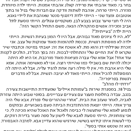
בחר בי. מאוד אהבתי את פרידה קאלו, אהבתי אמנות. הייתי ילדה מיוחדת,
מוזרה. הייתי פרחה, אוהבת לשתות וודקה עם חברות שלי בגיל 16 בתוך
אוטובוס. ומצד שני - הייתי ילדת דיזנגוף סנטר שאוהבת את ליידי גאגא.
היה לי חצי שיער צבוע בצבע לבן, משקפיים עגולים. הייתי נוסעת לתל
אביב ומכירה אנשים מהקהילה הגאה, משם התחיל הקשר הזה".
היית ילדה "בעייתית"?
"לא, היו לי ציונים מאוד גבוהים, אבל היו לי המון בעיות רגשיות. הייתי
ילדה לא מווסתת רגשית, נכנסת לתהומות מאוד עמוקות של עצב. אני
זוכרת שגידלתי דג והוא מת. לא אשכח את זה: ישבתי במיטה וכתבתי שיר
שקראו לו 'את החיים שלי' והתחלתי לבכות. וזה בסך הכל דג, הולכים לקנות
עוד אחד! אבל אמא שלי עברה מציאות מאוד מורכבת, אז היא לא היתה
יכולה להיות שם בשבילי כמו שהייתי רוצה. אני לא מאשימה אותה, אמא
שלי היא אהבת חיי, אין לי מילה רעה אחת להגיד עליה, אבל לא היתה לה
המסוגלות להכיל אותי. הייתי מאוד לא יציבה רגשית. אבל לא מדברים
רגשות בפריפריה".
"ירדתי לו מהלב"
בגיל 18, במסגרת שירות ב"עמותת איילים" שמעודדת התיישבות צעירה
בנגב, עבדה בחלופת מעצר עם צעירים עבריינים. בסופי שבוע היתה עוזרת
לאביה, לאחר שעזב את הבית. "אחרי שההורים שלי נפרדו, אבא שלי היה
צריך אותי. הייתי יוצאת מההתנדבות הביתה פעם בשבועיים, ובמקום
לנסוע לאמא שלי שתעשה לי כביסה ולאכול את האוכל שהיא מכינה לי, כי
אני צמחונית, הייתי נוסעת לאבא שלי לישון על ספה מעור בדירת רווקים,
כדי לעשות איתו קידוש בשישי, שירגיש שהוא עדיין אבא. למרבה האבסורד,
הוא זה שנטש אותי בסוף".