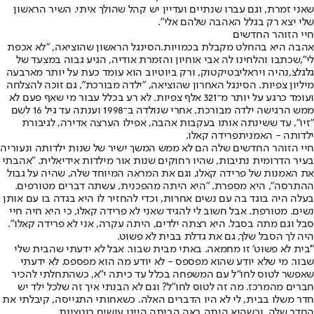
שאני זמרת, וגם עברו שנתיים ועדיין יש קהל שהולך איתי. השיר הראשון
שלי יצא רק בגלל האהבה שלהם אלי".
חיי הזוהר החדשים
אהבה היא בהחלט מקבלת בכמויות.
הסינגל הראשון שהוציאה, "לא אכפת
לי",
שכתבו והלחינו לה אבי אוחיון והזמרת אודיה, הגיע גבוה במצעד של
גלגלצ,
נהיה ויראלי
בטיקטוק, ורק ביוטיוב הוא עומד כעת על יותר מארבעה
מיליון צפיות. הסינגל האחרון שהוציאה, "ילדה מבורכת", גם זוכה להצלחה
ועומד כרגע על יותר מ־321 אלף צפיות. לא רע בכלל עבור מי שאף פעם לא
ממש הרגישה ילדה מבורכת, אחרי שנולדה ב־1998 וענתה עד גיל 16 לשם
"זיו", עד ששינתה אותו בעקבות אהבה, אפילו הערצה אדירה, לגיבורת
ילדותה - האמנית
פרידה קאלו
.
חיי הזוהר החדשים שלה הם לא ממש המשך ישיר של שנות ילדותה ונעוריה
בעיר הדרומית נתיבות, שהיו רחוקים שנות אור מילדות אידיאלית. "אהבתי
את האמנות של פרידה קאלו, וגם את המראה המיוחד שלה, שהיה על גבול
ההתרסה", היא מספרת. "היא היתה מהפכנית, עשתה דברים מטורפים.
בעלה היה בוגד בה עם נשים אחרות, וכדי להחזיר לו היא בגדה בו עם אותן
נשים. מטורפת. אבל חשוב לי להגיד שאני לא פרידה קאלו, כי היא חיה חיי
סבל וגם מתה בסבל. היא רצתה ילדים, היתה עקרה, אני לא פרידה קאלו".
היה לך הסבל שלך, גם את גדלת בבית לא פשוט.
"'בית לא פשוט' זו מחמאה. באתי מבית שבור. אבל לא ידעתי שהבית שלי
שבור. מי שלא יודע שהוא מפספס - לא יודע מה הוא מפספס. לא ידעתי
שאפשר לטוס לחו"ל עם המשפחה בכלל עד כיתה י"א, כשהתחלתי להכיר
חברים מהמרכז. מה זה לטוס לחו"ל? וגם לא הבנתי איך זה שלכל ילד יש
חדר משלו בבית, לי לא היו הדברים האלה. כשאחותי התגייסה, קיבלתי את
החדר שלה, וכשהיא היתה באה הביתה היינו עושים רוטציות.