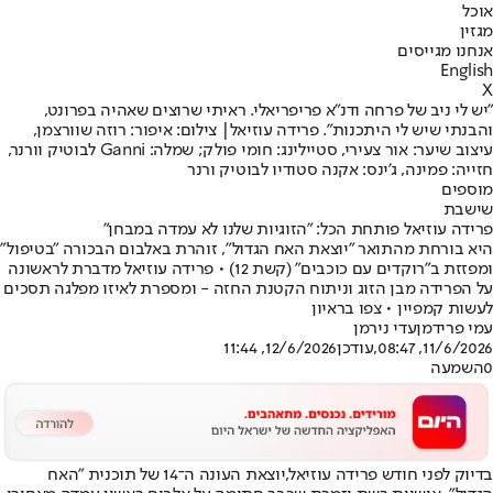
אוכל
מגזין
אנחנו מגייסים
English
X
"יש לי ניב של פרחה ודנ"א פריפריאלי. ראיתי שרוצים שאהיה בפרונט,
והבנתי שיש לי היתכנות". פרידה עוזיאל| צילום: איפור: רוזה שוורצמן,
עיצוב שיער: אור צעירי, סטיילינג: חומי פולק; שמלה: Ganni לבוטיק וורנר,
חזייה: פמינה, ג'ינס: אקנה סטודיו לבוטיק ורנר
מוספים
שישבת
פרידה עוזיאל פותחת הכל: "הזוגיות שלנו לא עמדה במבחן"
היא בורחת מהתואר "יוצאת האח הגדול", זוהרת באלבום הבכורה "בטיפול"
ומפזזת ב"רוקדים עם כוכבים" (קשת 12) • פרידה עוזיאל מדברת לראשונה
על הפרידה מבן הזוג וניתוח הקטנת החזה - ומספרת לאיזו מפלגה תסכים
לעשות קמפיין • צפו בראיון
עמי פרידמן
עדי נירמן
11/6/2026, 08:47
,עודכן
12/6/2026, 11:44
0
השמעה
בדיוק לפני חודש פרידה עוזיאל,
יוצאת העונה ה־14 של תוכנית "האח