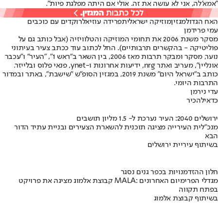
"אמא'לה, אני לא עושה את זה. אולי אם היתה מפלגת פיות".
האח הגדול
מגזין
מוזיקה ישראלית
פרידה עוזיאל
רוקדים עם כוכבים
עמי פרידמן
מסקר משנת 2006 את תחומי המוזיקה והטלוויזיה (אבל כותב גם על
פוליטיקה - בהקשרים תרבותיים). החל לכתוב עוד ככתב צעיר בעיתוני
נוער, מסקר ומבקר תרבות מאז 2006, בין השאר ב"ראש 1", "העיר" ו"עכבר
אונליין", מעריב ואתר nrg, ידיעות אחרונות ו-ynet, פנאי פלוס ובלייזר.
כותב ב"ישראל היום" משנת 2019, במגזין הסופ"ש "שישבת", באתר ובמדור
התרבות היומי.
עדי נירמן
כדאי
להכיר
ירושלים 2040: העיר נערכת ל- 1.5 מליון תושבים
מנכ"לית העירייה מציגה תוכנית להשארת הצעירים ובניית עתיד הדור
הבא
בשיתוף עיריית ירושלים
חלון ההזדמנויות בכפר גנים נסגר
קבוצת אלמוג מציגה את פרויקט MALA: מגדלי הפרימיום האחרונים
בפתח תקווה
בשיתוף קבוצת אלמוג