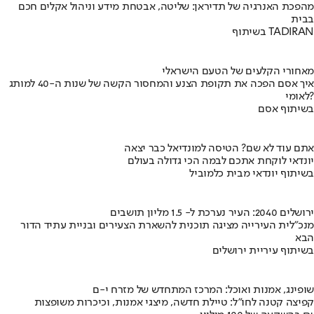
מהפכת האנרגיה של תדיראן: שליטה, אבטחת מידע וניהול אקלים חכם
בבית
בשיתוף TADIRAN
מאחורי הקלעים של הטעם הישראלי
איך אסם הפכה את תקופת הצנע והמחסור הקשה של שנות ה-40 למותג
לאומי?
בשיתוף אסם
אתם עוד לא שם? הטיסה למונדיאל כבר יצאה
יונדאי לוקחת אתכם לבמה הכי גדולה בעולם
בשיתוף יונדאי מבית כלמוביל
ירושלים 2040: העיר נערכת ל- 1.5 מליון תושבים
מנכ"לית העירייה מציגה תוכנית להשארת הצעירים ובניית עתיד הדור
הבא
בשיתוף עיריית ירושלים
שופינג, אמנות ואוכל: המרכז המתחדש של מזרח י-ם
קפיצה קטנה לחו"ל: טיילת חדשה, מיצגי אמנות, וכיכרות משופצות