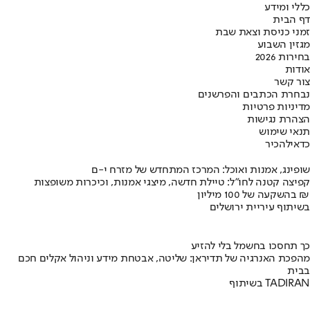
כללי ומידע
דף הבית
זמני כניסת וצאת שבת
מגזין השבוע
בחירות 2026
אודות
צור קשר
נבחרת הכתבים והפרשנים
מדיניות פרטיות
הצהרת נגישות
תנאי שימוש
כדאי
להכיר
שופינג, אמנות ואוכל: המרכז המתחדש של מזרח י-ם
קפיצה קטנה לחו"ל: טיילת חדשה, מיצגי אמנות, וכיכרות משופצות
בהשקעה של 100 מיליון ₪
בשיתוף עיריית ירושלים
כך תחסכו בחשמל בלי להזיע
מהפכת האנרגיה של תדיראן: שליטה, אבטחת מידע וניהול אקלים חכם
בבית
בשיתוף TADIRAN