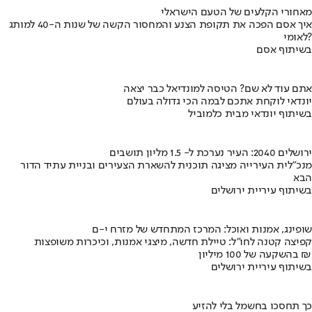
מאחורי הקלעים של הטעם הישראלי
איך אסם הפכה את תקופת הצנע והמחסור הקשה של שנות ה-40 למותג
לאומי?
בשיתוף אסם
אתם עוד לא שם? הטיסה למונדיאל כבר יצאה
יונדאי לוקחת אתכם לבמה הכי גדולה בעולם
בשיתוף יונדאי מבית כלמוביל
ירושלים 2040: העיר נערכת ל- 1.5 מליון תושבים
מנכ"לית העירייה מציגה תוכנית להשארת הצעירים ובניית עתיד הדור
הבא
בשיתוף עיריית ירושלים
שופינג, אמנות ואוכל: המרכז המתחדש של מזרח י-ם
קפיצה קטנה לחו"ל: טיילת חדשה, מיצגי אמנות, וכיכרות משופצות
בהשקעה של 100 מיליון ₪
בשיתוף עיריית ירושלים
כך תחסכו בחשמל בלי להזיע