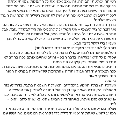
השיחה, נמלטתי הביתה. זה שאב ממני את כל הרעננות שקמתי איתה
בבוקר, את כל שמחת החיים. וזה אחרי 20 דקות. חשבתי - מה המורות
והמורים מרגישים בעת הזאת? איך הם רואים את תפקידם כשאי אפשר
לאסוף קשב ולו לרגע קט? מה זה עושה לתחושת השליחות, לתחושת הערך
העצמי שלהם?
בדרך הביתה התקשרתי למארגנת ההרצאות האלה והודעתי שלא עוד. אם
אני רוצה להציק לעצמי - אני תמיד יכול להכניס את היד לבלנדר עובד. אבל
יותר משהצטערתי על עצמי ועל גורלי המר, ועל המורים האומללים,
הצטערתי על בני הנוער שלא יודעים שיש דבר כזה להקשיב שעה לתוכן
מעניין בלי לגלול לדבר הבא.
דור הולך לאיבוד דרך מסך,צילום: עובדיה בנישו (איור)
הטלפונים שנתנו להם
ריסקו להם את היכולת להיות במקום אחד
. הם
עסוקים כל הזמן בהלאה, בדבר הבא - וחיים שחיים אותם ככה בחיים לא
יניבו סיפוק ועומק. רק קצף על פני המים.
חייבים להוציא את הטלפונים גם מהחטיבות ומהתיכונים.
כל שנה שעוברת
ככה תצמיח עוד דור אבוד
. ותודה שהתרכזת שלוש דקות בקריאת הטור
הזה. מעריך מאוד.
בקטנה
מערכת השבתת המנוע ברמזורים, המערכת השנואה בתבל, בדרך לעבור
מהעולם. הקונגרס האמריקני דן בביטול החובה להתקין את ההמצאה
הזאת, שעשתה בעיקר נזקים למנועים ותרמה כלום לאיכות הסביבה. כבר
16 שנים שאנחנו איתה, באיחור גדול הבינו שהיא לא שווה כלום, והופ -
לפח.
אצלנו בארץ, עם מזגן פועל רוב השנה, היא עוד יותר מיותרת. מכבה את
המנוע לחמש שניות והוא מייד נדלק כדי לקרר את הנוסעים. מה יעשו עם