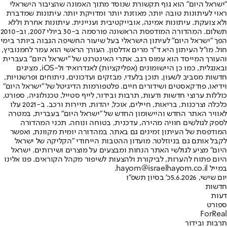
"ישראל היום" הוא גוף תקשורת שנוסד מתוך האמונה שהציבור הישראלי
ראוי לעיתונות טובה יותר, מאוזנת יותר ומדויקת יותר. עיתונות שמדברת
ולא צועקת. עיתונות אמינה, אובייקטיבית ועניינית. עיתונות אחרת וללא
תשלום. המהדורה המודפסת הראשונה פורסמה ב-30 ביולי 2007, וב-2010
הפך "ישראל היום" לעיתון הישראלי בעל שיעור החשיפה הגבוה ביותר בימי
חול. מו"ל העיתון היא ד"ר מרים אדלסון. העורך הראשי הוא עמר לחמנוביץ,
והעורך המייסד הוא עמוס רגב. אתרי האינטרנט של "ישראל היום" בעברית
ובאנגלית, כמו כן היישומונים (אפליקציות) לאנדרואיד ול-iOS, מציגים
חדשות מסביב לשעון, תוכן בלעדי, מבזקים ועדכונים, ניתוחים ופרשנויות,
וידיאו, פודקאסטים ושידורים חיים. פלטפורמות הדיגיטל של "ישראל היום"
כוללות ערוצי חדשות ודעות, תרבות ובידור, לייף סטייל, טכנולוגיה, ספורט,
כלכלה וצרכנות, בריאות, חיילים, אוכל, יהדות, תיירות ורכב. ב-2021 עלו
לאוויר האתר החדש והיישומון החדש של "ישראל היום" בעברית, במטרה
לספק לגולשים חוויה מהירה, עדכנית, בטוחה ונוחה. תכני המהדורה
המודפסת של העיתון זמינים גם באתר, במהדורה יומית מקוונת, ואפשר
לקבל אותם גם בניוזלטר. מועדון ההטבות הייחודי "הקליקה של ישראל
היום" מציע לגולשי האתר הנחות ומבצעים על מוצרים ושירותים. ישראל
היום פתוח להערות, לביקורת ולהצעות לשיפור מקהל הקוראים. פנו אלינו
במייל hayom@israelhayom.co.il.
יום שישי, 5.6.2026
כ' בסיון תשפ"ו
חדשות
דעות
ספורט
ForReal
תרבות ובידור