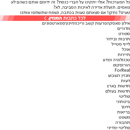
כל המערכות? אולי יתקינו על חברי כנסת? זה ידומם אותם כשהם לא
נואמים. תועלת אדירה לאיכות הסביבה, לא?
טעינו? נתקן! אם מצאתם טעות בכתבה, נשמח שתשתפו אותנו
אילון מאסק
הפרעות קשב וריכוז
חינוך
סמארטפונים
מדורים
ספורט
תרבות ובידור
לייף סטייל
אוכל
תיירות
טכנולוגיה ומדע
הורוסקופ
ForReal
מגזין השבוע
דעות
חדשות בארץ
חדשות בעולם
פוליטי
ביטחוני
חינוך
בריאות
משפט
תחבורה
פוליטי-מדיני