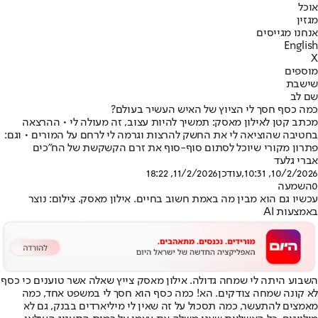
אוכל
מגזין
אנחנו מגייסים
English
X
מוספים
שישבת
שם לב
כמה כסף חסך לי הציוץ של האיש העשיר בעולם?
מכתב קטן לאילון מאסק: תמשיך להיות עצוב, זה מעולה לי • ההרצאה
בחטיבה שהוציאה לי את החשק להרצות וגרמה לי לרחם על המורים • וגם:
פתרון מקורי שיוכל לסתום סוף-סוף את זרם הקשקשת של הח"כים
אברי גלעד
10/2/2026, 10:31
,עודכן
11/2/2026, 18:22
0
השמעה
עכשיו גם הוא מבין מה באמת חשוב בחיים. אילון מאסק. צילום: נוצר
באמצעות AI
השבוע היתה לי שמחה גדולה. אילון מאסק צייץ שאלה אשר טוענים כי כסף
לא קונה שמחה צודקים. הא! כמה כסף הוא חסך לי במשפט אחד, כמה
מאמצים להתעשר, כמה תסכול על זה שאין לי מיליארדים בבנק, גם לא