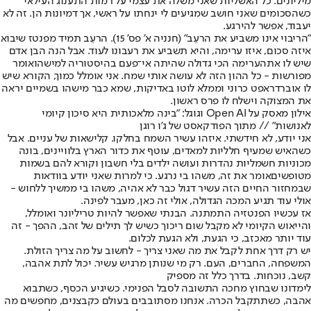
מיליונים. כל האשליות שאני משלה את עצמי על רמות התענוג העילאי
כשהסכומים שאני חושב שמגיעים לי ינחתו על ראשי, אך דמיונות הן. זה לא
יעבוד, אפשר להירגע.
"הריבוי אינו משביע את הרעֵב" (חנניה א' פס' 15). הרעֵב תמיד מפנטז שיבוא
איזה סכום, איזו ערימה, והיא תשביע את רעבונו לעוד. אבל הנה הבן אדם
שיש לו את
הערימה הכי גדולה שהיתה אי־פעם בהיסטוריה למישהו
אומר
מפורשות - כל ההון הזה לא עושה אותי שמח. אני אומלל כמוך, הקורא שיש
לו אוברדראפט כרוני וממלא לוטו באדיקות, שמא כבר מישהו בשמיים יראה
את המצוקה וישלח לו פרס ראשון.
אילון מאסק על Open AI וגוגל: "בינה מלאכותית היא סיכון קיומי
לאנושות" // מתוך הפודקאסט של ג'ו רוגן
אני יודע, לא חידשתי. איזהו עשיר השמח בחלקו. קלישאות של עניים. אבל
כשהאיש שמעיף חלליות למאדים, עוטף את כדור הארץ בלוויינים, בונה
מכוניות חשמליות נהדרות ו
עושה ילדים בלי חשבון וקורא להם בשמות
מטופשים
אומר את זה, משהו בי נרגע. כי למרות שאני יודע בוודאות
שבמחזור החיים הזה עשיר דגול כבר לא אהיה, משהו בי ממשיך ללחוש -
אולי עוד תגיע המכה הגדולה, אולי זה כאן, מעבר לפינה.
אז עכשיו הפנטזיה התמתנה. הבנתי שאפשר להיות טריליונר ואומלל,
והייאוש הקיומי לא מקבל שום ריכוך כשיש לך תילים של זהב, ההפך - זה
עוד יותר מאכזב, כי הגעת, ולא הגעת לכלום.
יש רק דרך אחת לקבל את מה שאני צריך - לחשוב על מה צריך הזולת.
המשפחה, החברים, העם. רק מי שנותן מרגיש עשיר. יכול לתת אהבה,
קשב, נוכחות. בדרך כלל זה מספיק
לימדונו שבחוץ מחכה התשובה לסבל הפנימי. כשיגיע הכסף, כשתבוא
אהבה, כשתתקבל הכרה. אנחנו מסתובבים בעולם כקבצנים, מחפשים מה