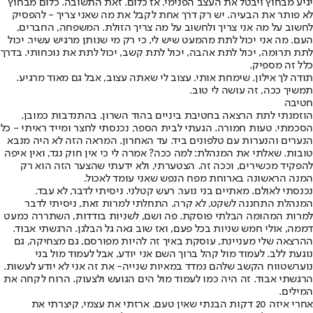
יגיע מבחוץ ויבטל את העצב הפנימי. אז כלום. זאת התשובה. כלום מבחוץ
לא פותר את הבעיה. יש רק דרך אחת לקבל את מה שאני צריך - להפסיק
לחשוב על מה אני צריך ולחשוב על מה צריך הזולת. המשפחה, החברים,
העם. מה אני יכול לתת מהמעט שיש לי, כי רק מי שנותן מרגיש עשיר. יכול
לתת תרומה, יכול לתת אהבה, יכול לתת קשב, יכול לתת את נוכחותי. בדרך
כלל זה מספיק.
תודה לך אילון. שימחת אותי. עצוב לי שאתה עצוב, אבל גם מאוד מרגיע.
תמשיך ככה, זה עושה לי טוב.
חטיבה
הוזמנתי לתת הרצאה בחטיבת ביניים בהוד השרון. בהתנדבות כמובן.
הסכמתי. טעות חמורה. הגעתי לבית הספר, נכנסתי לחצר ומייד ראיתי - כל
הנערים והנערות עם טלפונים ביד. עד האחרון. המראה הזה לא היה מנבא
טובות. שאלתי את המנהלת: למה ככה? אמרה לי כי אין חוק נגד, ואין איפה
להפקיד מכשירים, וככה זה. הצטערתי, ולא ידעתי שהצער הזה הוא רק
המנה הראשונה בארוחת מפח הנפש שאני עומד לאכול.
נכנסתי לאולם. מאתיים בני נוער. רעש קטלני. ניסיתי לדבר, לא עבד.
המנהלת התחננה לשקט, לא קרה. התחלתי למרות זאת, ניסיתי לדבר
למרות המהומה הבלתי פוסקת. פה ושם, לשניות בודדות, השתררה כמעט
דממה, אולי חמש שניות בכל פעם, ואז שוב גאה גל הבלגן. הרגשתי אבוד.
ההרצאה שלי מעניינת, עוסקת באיך זה להיות מפורסם, גם מצחיקה, גם
נוגעת ללב. לעמוד מול קהל ברוך השם אני יודע, אבל לעמוד מול בני
נוער
שטווח הקשב שלהם נמדד במאיות שנייה
- את זה אני לא יודע לעשות.
הרגשתי אבוד. זה היה כמו לעמוד מול הים הגועש ולצעוק. הרוח לקחה את
המילים.
אחרי איזה 20 דקות הבנתי שאין טעם. ארזתי את עצמי, קיצרתי את