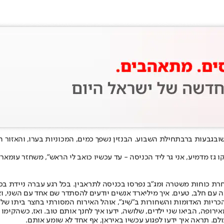
וב
גבעות בר
בתחילת השבוע. הבנזין נשפך כמים, המכוניות בערו, והאזו
ו גז מדמיע, אני גר ליד הכניסה - עד עכשיו כואב לי הראש", משחזר עומאר 
חרת כוחות משטרה ומג"ב נפרסו בכניסה לתראבין. בכל רגע עברה ניידת בכבי
לב, טעים. איך מיליארד אנשים יודעים להסתדר שם אחד עם השני, ואנחנו אפילו 
הכריות האדומות והשחורות ב"שִׁיג", אוהל האירוח המסורתי בחצר ביתו ש
אירופה, הביאו שני ילדים, שלושה, ידעו איך לחנך אותם טוב. ואז, כשהקימ
ולם. תראה איך ידעו לפגוע עכשיו באיראן, אף אחד לא שומע אותם.