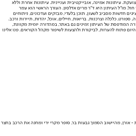
ועקת. עיתונות אמינה, אובייקטיבית ועניינית. עיתונות אחרת וללא
עור החשיפה הגבוה ביותר בימי חול. מו"ל העיתון היא ד"ר מרים אדלסון. העורך הראשי הוא עמר
 והעורך המייסד הוא עמוס רגב. אתרי האינטרנט של "ישראל היום" בעברית ובאנגלית, כמו כן היישומונים (אפליקציות) לאנדרואיד ול-iOS, מציגים חדשות מסביב לשעון, תוכן בלעדי, מבזקים ועדכונים, ניתוחים
, ספורט, כלכלה וצרכנות, בריאות, חיילים, אוכל, יהדות, תיירות ורכב.
דורה המודפסת של העיתון זמינים גם באתר, במהדורה יומית מקוונת,
היום פתוח להערות, לביקורת ולהצעות לשיפור מקהל הקוראים. פנו אלינו
 אורן, מהיישוב הסמוך גבעות בר, סופר מקרי ירי ומחנה את הרכב בחצר