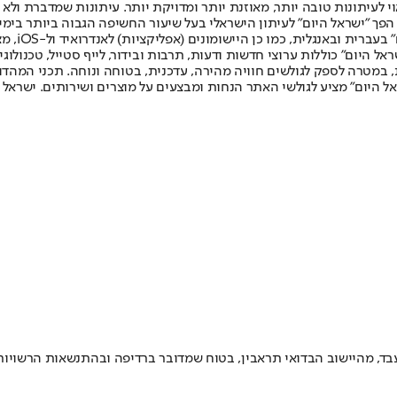
לעיתונות טובה יותר, מאוזנת יותר ומדויקת יותר. עיתונות שמדברת ולא צ
שלום. המהדורה המודפסת הראשונה פורסמה ב-30 ביולי 2007, וב-2010 הפך "ישראל היום" לעיתון הישראלי בעל שי
לחמנוביץ,
ל היום" כוללות ערוצי חדשות ודעות, תרבות ובידור, לייף סטייל, טכנולוגיה
ברית, במטרה לספק לגולשים חוויה מהירה, עדכנית, בטוחה ונוחה. תכני המה
ל היום" מציע לגולשי האתר הנחות ומבצעים על מוצרים ושירותים. ישראל 
ד, מהיישוב הבדואי תראבין, בטוח שמדובר ברדיפה ובהתנשאות הרשויות •