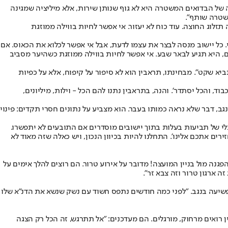
ה של הבדואים המשטרה היא לא גוף שנותן שירות, אלא מיליציה שמגינה
משטרה שותף".
לוג החוצה. עוד כוח לא יעזור. אי אפשר לחיות בווילה ממוזגת
 השומרים, המצלמות - היא זמנית ומסוכנת. "קוראים לזה NIMBY - לא בחצר האחורית שלי. כל יישוב מנסה לבצר את עצמו לדעת, אבל אי אפשר לכלוא את הכאוס. אם
, היא תגיע לבאר שבע. אי אפשר לחיות בווילה ממוזגת כשהיער מסביב
א שקט". מבחינתו, תראבין הוא לא סיפור על קיפוח, אלא על כפיות
ד, והכל יסתדר'. והנה, בתראבין נתנו להם הכל - וילות, מיליונים,
ב, דבר שלא נראה כמותו בעבר. הוא מצביע על נתונים חסרי תקדים: פינוי
י של תביעות בעלות בתוך יישובים מוסדרים אם התובעים לא יתפשרו.
ים אתכם אלינו'. התחלנו להיות בכיוון הנכון, ויש כאלה שזה מאוד לא
הפגנה מול בניין המועצה! מדובר על אירוע טרור. הם רוצים להלך אימים על
יעה בנגב. "לפני כמה חודשים נתפס חשוד עם נשק שנשא את הדנ"א שלו
ן רואים מרחוק, מורגלים. הם מעדכנים: "אל תתרגש, זה הכל רק הצגה