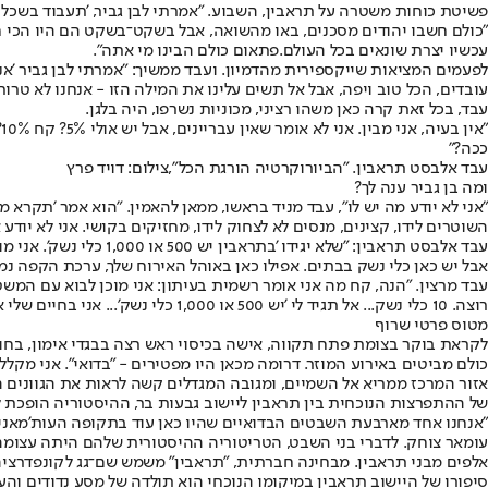
פשיטת כוחות משטרה על תראבין, השבוע. "אמרתי לבן גביר, 'תעבוד בשכל כמו
"כולם חשבו יהודים מסכנים, באו מהשואה, אבל בשקט־בשקט הם היו הכי חזקי
עכשיו יצרת שונאים בכל העולם.
פתאום כולם הבינו מי אתה
".
לפעמים המציאות שייקספירית מהדמיון. ועבד ממשיך: "אמרתי לבן גביר 'אני
עובדים, הכל טוב ויפה, אבל אל תשים עלינו את המילה הזו - אנחנו לא טרור!
עבד, בכל זאת קרה כאן משהו רציני, מכוניות נשרפו, היה בלגן.
"
ככה?"
עבד אלבסט תראבין. "הביורוקרטיה הורגת הכל",צילום: דויד פרץ
ומה בן גביר ענה לך?
"אני לא יודע מה יש לו", עבד מניד בראשו, ממאן להאמין. "הוא אמר 'תקרא 
השוטרים לידו, קצינים, מנסים לא לצחוק לידו, מחזיקים בקושי. אני לא יודע 
עבד אלבסט תראבין: "שלא יגידו 'בתראבין יש 500 או 1,000 כלי נשק'. אני מוכן לבוא עם המשטרה ולעבור פה בית־בית. שיסרקו, שיביאו מצלמות של הצבא. שיביאו כלבים. אם ימצאו עשרה כלי נשק, אני אתן לך מה שאתה רוצה"
אבל יש כאן כלי נשק בבתים. אפילו כאן באוהל האירוח שלך, ערכת הקפה 
רוצה. 10 כלי נשק... אל תגיד לי 'יש 500 או 1,000 כלי נשק'... אני בחיים שלי אף פעם לא יריתי על מישהו. אף פעם לא רבתי עם אף אחד. לא אני, לא אבא שלי. אין לנו בעיות עם אף אחד. למה אני צריך נשק?"
מטוס פרטי שרוף
לקראת בוקר בצומת פתח תקווה, אישה בכיסוי ראש רצה בבגדי אימון, בחו
כולם מביטים באירוע המוזר. דרומה מכאן היו מפטירים - "בדואי". אני מקל
אזור המרכז ממריא אל השמיים, ומגובה המגדלים קשה לראות את הגוונים ה
של ההתפרצות הנוכחית בין תראבין ליישוב גבעות בר, ההיסטוריה הופכת ל
"אנחנו אחד מארבעת השבטים הבדואיים שהיו כאן עוד בתקופה העות'מאנית
עומאר צוחק. לדברי בני השבט, הטריטוריה ההיסטורית שלהם היתה עצומה ו
אלפים מבני תראבין. מבחינה חברתית, "תראבין" משמש שם־גג לקונפדרצ
סיפורו של היישוב תראבין במיקומו הנוכחי הוא תולדה של מסע נדודים ו