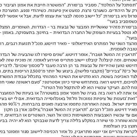
"תסתכל על המלכוד", מסביר בן־פורת. "המשטרה חייבת את אמון הציבור כד
רק על היהודים. כשערבי נרצח, כמעט אין פיענוח. כשיהודי נפגע, המערכ
פרופ' גיא בן־פורת: "כל יישוב מנסה לבצר את עצמו לדעת, אבל אי אפשר לכ
כשמסביב בוער"
לא נטפל בבעיות העומק של החברה הבדואית - בחינוך, בתעסוקה, באמון - 
בוער".
מהצד השני של המתרס האידיאולוגי - מאיר דויטש, מנכ"ל תנועת רגבים, ר
טובה לאומנית.
"תראבין זה המשל ושברו", אומר דויטש. "שנים סיפרו לנו שהבעיה של הבדואים
שטחים. ומה קיבלנו? קיבלנו יישוב מתריס ואירוע לאומני. זה מוכיח שזה לא ס
דויטש טוען שהיריות על גבעות בר הן הרבה מעבר ל"סכסוך שכנים". לדבריו
של כ־70 "צבירים" (מקבצי פלישה), ביצוע של יותר מ־2,500 הריסות בתים, וירידה דרמטית של 40% בהתחלות בנייה לא חוקיות חדשות.
לצד האכיפה בשטח, הוא מדגיש את השינוי המהותי בתכלול עבודת המשרדי
לסיכום, דויטש רואה במתרחש שינוי כיוון אסטרטגי: "פעם ראשונה שאני חוש
נוח להם. העיקר עכשיו הוא לא להתקפל מול הטרור".
אז אתה לא רואה בזה בעיה של חוסר אמון במשטרה? או בעיות של המועצה
"זאת 'גזענות של ציפיות נמוכות' וזלזול באוכלוסייה הבדואית. אם לי יש בע
מדינת ישראל. בשנה האחרונה נתפסו ארבעה מאגים בהברחות, ו־90% מההברחות לא נתפסות. מי שרוצה לשדוד בנק לא מבריח מאג, מי שמבריח מאג זה ארגון טרור וזה צבא זר".
מאיר דויטש, מנכ"ל רגבים. "תראבין זה המשל ושברו",צילום: אורן בן חקון
אם עד עכשיו האצבעות המאשימות כוונו אל השר, השוטרים או הבדואים,
והוא שוחרר. מי שיורה במקלע בלילה צריך לדעת שבבוקר הוא לא יהיה בבית
חוצץ בין העולמות
לקראת צהריים אני יוצא מתראבין, כל אזור הכניסה ליישוב סגור ומסוגר בנ