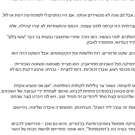
עבד לא חוסך ביקורת מהחברה שלו. הוא יודע שיש צעירים בעייתיים, "חמומי מוח", אבל טוען שהרוב המוחלט רוצה להתפרנס. "יש לנו קרקע לחקלאות, אבל 20 שנה לא מכשירים אותה. אם היו נותנים לי לפתוח פה רפת או לול,
ברתית הזו קרסה לתוך עצמה. הכסף והתשתיות לא יצרו קהילה, אלא
ים. לפני כעשור, הוא נזכר, אחרי שתושבי גבעות בר כבר "עשו בלגן"
ד הבדואי, מתפורר לאבק.
עפים, שקט פרוורים, רוח מלטפת את הקקטוסים. אבל השקט הזה הוא
נמיקה מול השכנים מתראבין, הוא מצייר משוואה פשוטה ואכזרית:
 מכוסי ראש, שברו זכוכיות, ניסו להצית - וברחו. ארבע דקות הם לא
 להצתה. נשאר ער בלילות לקולות המלחמה. "אם אני מוציא אקדח
יר מים מבטון (בטונדה) מתחת לכביש, שהפך לעמדת ירי קבועה של השכנים.
להכניס קצת פחד ליהודים זה תמיד טוב. ויש לנו זיכרון קצר. שכחנו
ות זה עובר ליד האוזן". מבחינתו, המשטרה איבדה שליטה, והיישוב
קה וממשל באוניברסיטת בן־גוריון, והוא גם שכן - מהיישוב להבים
תר בעיה כזו ב'התנפחות'", הוא אומר, מתייחס לגישת הכוח של השר