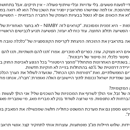
י לפענח פשעים. בלי עדויות ובלי שיתוף פעולה - אין תיקים. אבל בתחוש
ת מתהפכת. אז למה שמישהו מתראבין יסגיר את השכן שלו? הוא לא רואה ב
לוא את הכאוס. אם לא נטפל בבעיות העומק של החברה הבדואית - הפשיעה תז
בן־פורת מזהיר שאשליית המבצר של גבעות בר - הגדרות,
הפשיעה תזלוג החוצה. עוד כוח לא יעזור, הפשיעה תגיע לכבישים הראשיים
ואה בתראבין את ההוכחה הניצחת לקריסת הקונספציה של "כלכלה טובה תבי
 היא מצוקה, עוני, כפרים לא מוכרים. אמרו 'תנו להם תשתיות, תנו להם כבו
יפור כלכלי, זה סיפור של ריבונות".
, בשנתיים האחרונות מתחולל "מהפך היסטורי" בכל הנוגע לאכיפת החוק בנג
ם הממשלתיים, ואת "רפורמת הקו הכחול", שנועדה לשלול את הערך הכלכל
ב שמדינת ישראל נכנסת לתוך היישובים האלה ואומרת: 'חבר'ה, אנחנו מחזיר
 המקומית?
יה של זבל, אני הולך לשרוף את המכוניות של השכנים שלי? אני הולך לעשות 
 דויטש מסמן גם את מערכת המשפט כחוליה חלשה שמכשילה את המאבק בפש
".
יידות. שלוש חיילות מג"ב מופתעות, עוצרות אותי לתחקיר קצר. אנשי תראבי