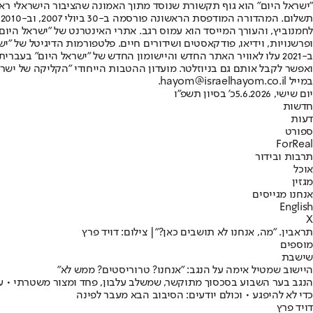
"ישראל היום" הוא גוף תקשורת שנוסד מתוך האמונה שהציבור הישראלי ראוי 
ת
ופרשנויות, וידיאו, פודקאסטים ושידורים חיים. פלטפורמות הדיגיטל של "ישרא
ב-2021 עלו לאוויר האתר החדש והיישומון החדש של "ישראל היום" בע
ואפשר לקבל אותם גם בניוזלטר. מועדון ההטבות הייחודי "הקליקה של ישרא
במייל hayom@israelhayom.co.il.
יום שישי, 5.6.2026
כ' בסיון תשפ"ו
חדשות
דעות
ספורט
ForReal
תרבות ובידור
אוכל
מגזין
אנחנו מגייסים
English
X
תראבין. "מה, אנחנו לא תושבים כאן?"| צילום: דויד פרץ
מוספים
שישבת
היישוב שמטיל אימה על הנגב: "אנחנו? טרוריסטים? ממש לא"
הנגב בער השבוע בסכסוך מתוקשר, שמשלב עלבון, פחד ומצור משטרתי • עב
כדי לא להיפגע • וכולם יודעים: הסיבוב הבא מעבר לפינה
דויד פרץ