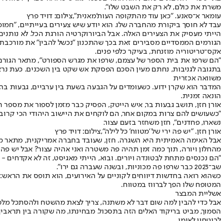
משרת את כולם, לא רק את השבט שלו".
עומאר א־סאנע. "כאן עוד מהתקופה העות'מאנית",צילום: דויד פרץ
הייתי מעסיק את הצעירים האלה. אבל הביורוקרטיה הורגת הכל. לא נותנים ל
הגורמים הממסדיים מסבירים זאת בכך שהתכנון "נכשל להבין" את מורכבת
אקס־טריטוריה מוזנחת, בעיקר כלפי פנים.
"הם שרפו את בית הספר של עצמם, שרפו את מגרש הספורט", מתאר הגורם את
בתגובה לגניבות, נחתם מעין הסכם הפסקת אש שקט בין השכנים. כעת נרא
משוואה אכזרית
המדבר הוא שקרן ידוע. כשעומדים על הגבעה בשעת בין ערביים, גבעות בר
הונאה זמנית.
אורן חזן, תושב גבעות בר, איש הייטק, הפסיק כבר מזמן לספור את מספר 
"כשעושים להם צרות במקום אחר, הם לוקחים את היישוב היהודי הכי קרוב - 
נשארו, פחדנים", חזן משחזר בזעם עצור.
אורן חזן. "יש פה ירי של 'מטווח' כל לילה",צילום: דויד פרץ
אבל האימה האמיתית היא השגרה. חזן, שעובד בחברה אמריקנית, מתאר מצי
מהחלון ויורה, תוך כמה זמן תהיה פה משטרה ואני אהיה עצור? אבל יש פה י
"הם נכנסים מתחת לבטונדה ויורים. ובוא, הייתי מאגיסט, זה לא אקדחים - ז
שב־2023 כבר שרפו פה מכוניות, ובשנה שעברה גם ירו".
כשהוא רואה בחדשות דיווחים לקוניים על האירועים, הוא תופס את הראש: "
המטופח שלו הפך לברווז במטווח.
אשליית המבצר
אבל כדי להבין למה שום דבר לא משתנה, צריך לצאת מהשטח ולהסתכל מלמעלה
הסמוך, מביט בריקוד האלים הזה בתסכול. מבחינתו, מה שקורה בין תראבין
לביטחון לאומי.