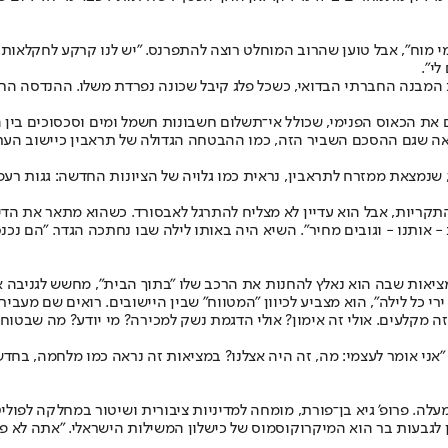
י".
 המבנה החברתי הבדואי, כשכל פלג קיבל שכונה נפרדת משלו. ההנדסה הח
 הכאוס הפנימי, שכולל אי־תשלום חשבונות חשמל ומים וסכסוכים בין הפלג
ה שגם ההסכם השביר הזה, כמו ההבטחה הגדולה של תראבין כיישוב העתי
, שנמצאת ממזרח לתראבין, נראית כמו גלויה של הציונות החדשה: גגות ר
התקריות, אבל הוא עדיין לא מצליח להתרגל לאבסורד. כשהוא מתאר את הדי
אותנו - וגובים מחיר". השיא היה באותו לילה שבו נחתכה הגדר. "הם נכנסו
אות שבה הוא נאלץ להחנות את הרכב שלו "בתוך הבית", מחשש לגניבה או
רי כל לילה", הוא מצביע לכיוון "המטווח" שבין היישובים. רואים שם מעב
ה מקלעים. אולי זה אימון? אולי הדגמת נשק למכירה? מי יודע? מה שבטוח ש
אני אומר לעצמי: מה, זה היה אצלנו? במציאות זה נראה כמו מלחמה, בחדש
. פרופ' גיא בן־פורת, מומחה למדיניות ציבורית ושיטור במחלקה לפוליטי
 לגבעות בר הוא המיקרוקוסמוס של כישלון המשילות הישראלי. "אתה לא פו