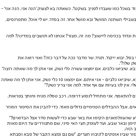
 בשכל כמו שעבדו לפניך, בשקט!'. כשאתה בא לצעוק 'הנה אני, הנה אני' -
בשבילי השתנה המושל ובא מושל אחר. זה בסדר. יש לי אוכל, מתפרנסים,
- תתפסו אותם, למה אתם שמים בטונדות וגדוד בכניסה ליישוב? מה זה, מצור? אנחנו לא תושבים במדינה? למה
סל, יבוא ייקח'. תגיד, שר מדבר ככה על דבר כזה? ואני רואה את
ק שלו?".
עבד מרצין. "הנה, קח מה אני אומר רשמית בעיתון: אני מוכן לבוא עם המשטרה ולעבור בתראבין בית־בית. שיסרקו את הבית. שיביאו מצלמות של הצבא. שיביאו כלבים - אני איתם. אם ימצאו 10 כלי נשק, אני אתן לך מה שאתה
ם להתאסף. אני מתחיל לנסוע דרומה. רכב טסלה מגיח וחותך בפראות.
ם, אבל ההבדלים הפנימיים גדולים מאוד. כדי להבין את הסיפור המוזר
דע שהעות'מאנים הקימו את באר שבע כדי לעשות סדר אצל הבדואים?"
ן ובאר שבע, ועד לעומק חצי האי סיני, שם מתגוררים עד היום מאות
 הזה.
ור שבין אופקים לקיבוץ חצרים, "שם גם נמצא הקבר של סבא וסבתא