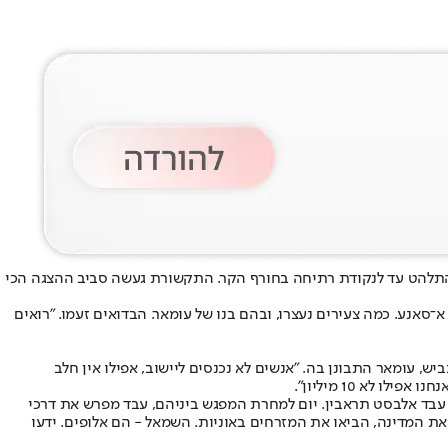
ר התלהט עד לנקודת רתיחה בחורף הקר. התקשורת געשה סביב ההצגה הכי
א־סאנע. כמה צעירים נעצרו, ובהם בנו של עומאר. הבדואים זעמו. "רואים
ש, עומאר התבונן בה. "אנשים לא נכנסים ליישוב, אפילו אין חלב
לא 10 מיליון".
ל עבד אלבסט תראבין. יום למחרת המפגש ביניהם, עבד מפרש את דרכי
ו את המדינה, הביאו את המזרחים באוניות. השמאל - הם אלופים. ידעו