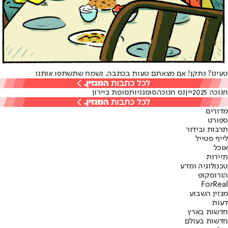
טעינו? נתקן! אם מצאתם טעות בכתבה, נשמח שתשתפו אותנו
חנוכה 2025
יין
נס חנוכה
סופגניות
סופת ביירון
מדורים
ספורט
תרבות ובידור
לייף סטייל
אוכל
תיירות
טכנולוגיה ומדע
הורוסקופ
ForReal
מגזין השבוע
דעות
חדשות בארץ
חדשות בעולם