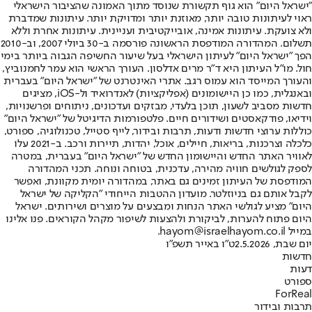
"ישראל היום" הוא גוף תקשורת שנוסד מתוך האמונה שהציבור הישראלי
ראוי לעיתונות טובה יותר, מאוזנת יותר ומדויקת יותר. עיתונות שמדברת
ולא צועקת. עיתונות אמינה, אובייקטיבית ועניינית. עיתונות אחרת וללא
תשלום. המהדורה המודפסת הראשונה פורסמה ב-30 ביולי 2007, וב-2010
הפך "ישראל היום" לעיתון הישראלי בעל שיעור החשיפה הגבוה ביותר בימי
חול. מו"ל העיתון היא ד"ר מרים אדלסון. העורך הראשי הוא עמר לחמנוביץ,
והעורך המייסד הוא עמוס רגב. אתרי האינטרנט של "ישראל היום" בעברית
ובאנגלית, כמו כן היישומונים (אפליקציות) לאנדרואיד ול-iOS, מציגים
חדשות מסביב לשעון, תוכן בלעדי, מבזקים ועדכונים, ניתוחים ופרשנויות,
וידיאו, פודקאסטים ושידורים חיים. פלטפורמות הדיגיטל של "ישראל היום"
כוללות ערוצי חדשות ודעות, תרבות ובידור, לייף סטייל, טכנולוגיה, ספורט,
כלכלה וצרכנות, בריאות, חיילים, אוכל, יהדות, תיירות ורכב. ב-2021 עלו
לאוויר האתר החדש והיישומון החדש של "ישראל היום" בעברית, במטרה
לספק לגולשים חוויה מהירה, עדכנית, בטוחה ונוחה. תכני המהדורה
המודפסת של העיתון זמינים גם באתר, במהדורה יומית מקוונת, ואפשר
לקבל אותם גם בניוזלטר. מועדון ההטבות הייחודי "הקליקה של ישראל
היום" מציע לגולשי האתר הנחות ומבצעים על מוצרים ושירותים. ישראל
היום פתוח להערות, לביקורת ולהצעות לשיפור מקהל הקוראים. פנו אלינו
במייל hayom@israelhayom.co.il.
יום שבת, 2.5.2026
ט"ו באייר תשפ"ו
חדשות
דעות
ספורט
ForReal
תרבות ובידור