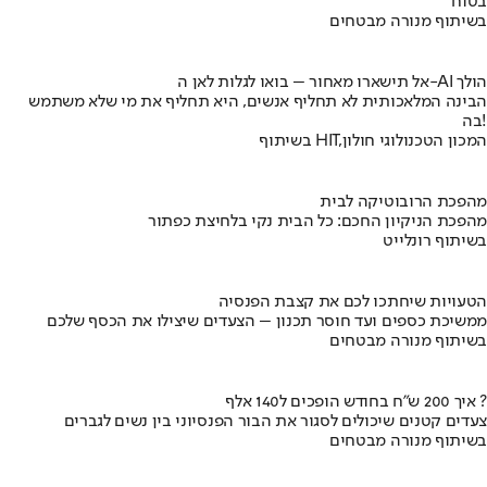
בטוח
בשיתוף מנורה מבטחים
אל תישארו מאחור – בואו לגלות לאן ה-AI הולך
הבינה המלאכותית לא תחליף אנשים, היא תחליף את מי שלא משתמש
בה!
בשיתוף HIT,המכון הטכנולוגי חולון
מהפכת הרובוטיקה לבית
מהפכת הניקיון החכם: כל הבית נקי בלחיצת כפתור
בשיתוף רונלייט
הטעויות שיחתכו לכם את קצבת הפנסיה
ממשיכת כספים ועד חוסר תכנון – הצעדים שיצילו את הכסף שלכם
בשיתוף מנורה מבטחים
איך 200 ש"ח בחודש הופכים ל140 אלף ?
צעדים קטנים שיכולים לסגור את הבור הפנסיוני בין נשים לגברים
בשיתוף מנורה מבטחים