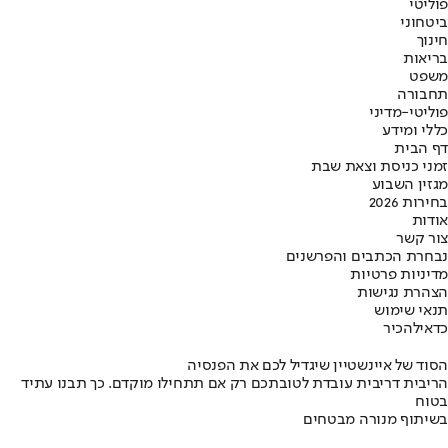
פוליטי
ביטחוני
חינוך
בריאות
משפט
תחבורה
פוליטי-מדיני
כללי ומידע
דף הבית
זמני כניסת וצאת שבת
מגזין השבוע
בחירות 2026
אודות
צור קשר
נבחרת הכתבים והפרשנים
מדיניות פרטיות
הצהרת נגישות
תנאי שימוש
כדאי
להכיר
הסוד של איינשטיין שיגדיל לכם את הפנסיה
הריבית דריבית עובדת לטובתכם רק אם תתחילו מוקדם. כך תבנו עתיד
בטוח
בשיתוף מנורה מבטחים