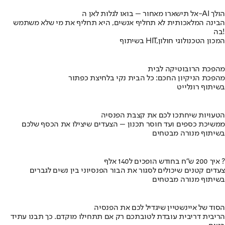
אל תישארו מאחור – בואו לגלות לאן ה-AI הולך
הבינה המלאכותית לא תחליף אנשים, היא תחליף את מי שלא משתמש
בה!
בשיתוף HIT,המכון הטכנולוגי חולון
מהפכת הרובוטיקה לבית
מהפכת הניקיון החכם: כל הבית נקי בלחיצת כפתור
בשיתוף רונלייט
הטעויות שיחתכו לכם את קצבת הפנסיה
ממשיכת כספים ועד חוסר תכנון – הצעדים שיצילו את הכסף שלכם
בשיתוף מנורה מבטחים
איך 200 ש"ח בחודש הופכים ל140 אלף ?
צעדים קטנים שיכולים לסגור את הבור הפנסיוני בין נשים לגברים
בשיתוף מנורה מבטחים
הסוד של איינשטיין שיגדיל לכם את הפנסיה
הריבית דריבית עובדת לטובתכם רק אם תתחילו מוקדם. כך תבנו עתיד