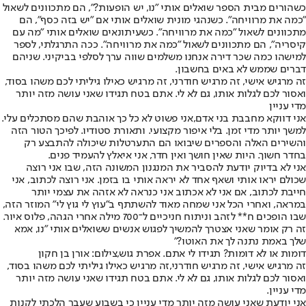
כשהורים מבית הספר שואלים אותי "נו, יש הופעות?", הם מתכוונים לשאול
"כמה את מרוויחה". כשנהגי מונית שואלים אותי אם "יש בזה כסף", הם
מתכוונים לשאול "כמה את מרוויחה". כשעיתונאים שואלים אותי "מה עם
קיסריה", הם מתכוונים לשאול "כמה את מרוויחה". ככה התרגלתי, לספר
למישהו כמה שכר דירה אנחנו משלמים שווה ערך לסלפי בביקיני. שניהם
דברים שממש לא באים בחשבון.
זה מרגיש אישי, זה מרגיש חודרני, זה מרגיש כאילו גיליתי לכם משהו בסוד,
ואסור לכם לגלות אותו, גם לא לי. אתם בטח תגידו שאני עושה מזה יותר
מדי עניין
אני דווקא מחבבת בני אדם,
אני פשוט לא כל כך אוהבת שהם מסתכלים עלי.
למשך יותר מדי זמן. בלי איפור מקצועי. ותאורת סטודיו. לפיכך הטור הזה
והשירים האלה והספרים שיבואו הם התערטלות שיכולה להתבצע רק
בחדר חשוך. היות שאין חושך ואין חדר, אני איאלץ להעמיד פנים.
אני לא בדיוק יודעת להסביר את המנגנון המשונה הזה, שבו אני רוצה
שכולם יראו אותי ושאף אחד לא יראה אותי בו בזמן. אני רוצה לכתוב, אני
חייבת לכתוב, אם אני לא אכתוב אני כנראה לא אזהה את עצמי יותר
במראה, ואחרי הכל אני שמחה מאוד להשתתף ב"עוץ לי גוץ לי" המוזר הזה,
שבו הופכים ח** לזהב וניתוח חניכיים ל־700 מילה אחרי הגהה, פלוס איור.
זה רק אומר שאני אצטרך להמשיך לפגוש אנשים ששואלים אותי "נו, אמא
שלך באמת נתנה לך את האוטו?"
דומות או לא דומות? תגידו לי אתם. אפרת גוש,צילום: אורן בן חקון
זה מרגיש אישי, זה מרגיש חודרני,
זה מרגיש כאילו גיליתי לכם משהו בסוד,
ואסור לכם לגלות אותו, גם לא לי. אתם בטח תגידו שאני עושה מזה יותר
מדי עניין.
אני יודעת שאני עושה מזה יותר מדי עניין כי בשבוע שעבר הלכתי לקנות