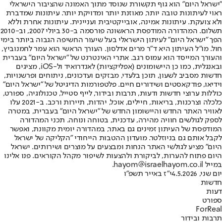
"ישראל היום" הוא גוף תקשורת שנוסד מתוך האמונה שהציבור הישראלי
ראוי לעיתונות טובה יותר, מאוזנת יותר ומדויקת יותר. עיתונות שמדברת
ולא צועקת. עיתונות אמינה, אובייקטיבית ועניינית. עיתונות אחרת וללא
תשלום. המהדורה המודפסת הראשונה פורסמה ב-30 ביולי 2007, וב-2010
הפך "ישראל היום" לעיתון הישראלי בעל שיעור החשיפה הגבוה ביותר בימי
חול. מו"ל העיתון היא ד"ר מרים אדלסון. העורך הראשי הוא עמר לחמנוביץ,
והעורך המייסד הוא עמוס רגב. אתרי האינטרנט של "ישראל היום" בעברית
ובאנגלית, כמו כן היישומונים (אפליקציות) לאנדרואיד ול-iOS, מציגים
חדשות מסביב לשעון, תוכן בלעדי, מבזקים ועדכונים, ניתוחים ופרשנויות,
וידיאו, פודקאסטים ושידורים חיים. פלטפורמות הדיגיטל של "ישראל היום"
כוללות ערוצי חדשות ודעות, תרבות ובידור, לייף סטייל, טכנולוגיה, ספורט,
כלכלה וצרכנות, בריאות, חיילים, אוכל, יהדות, תיירות ורכב. ב-2021 עלו
לאוויר האתר החדש והיישומון החדש של "ישראל היום" בעברית, במטרה
לספק לגולשים חוויה מהירה, עדכנית, בטוחה ונוחה. תכני המהדורה
המודפסת של העיתון זמינים גם באתר, במהדורה יומית מקוונת, ואפשר
לקבל אותם גם בניוזלטר. מועדון ההטבות הייחודי "הקליקה של ישראל
היום" מציע לגולשי האתר הנחות ומבצעים על מוצרים ושירותים. ישראל
היום פתוח להערות, לביקורת ולהצעות לשיפור מקהל הקוראים. פנו אלינו
במייל hayom@israelhayom.co.il.
יום שני, 4.5.2026
י"ז באייר תשפ"ו
חדשות
דעות
ספורט
ForReal
תרבות ובידור