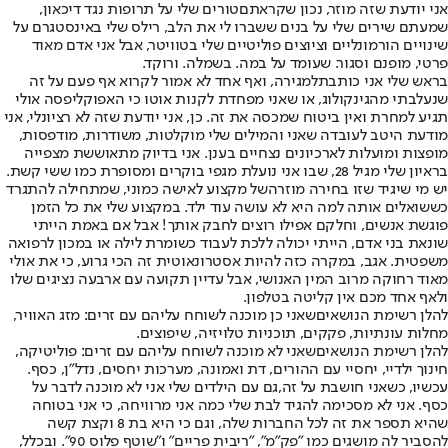
אני יודעת שזה מוזר, נכון שקראתם
טורים שלי על תרופות נגד דיכאון
,
שמעתם שירים שלי על בנים ששברו לי את הלב, רילס שלי באינסטגרם על
שינויים הורמונליים וציוצים פוליטיים שלי בטוויטר, אבל אני אדם מאוד
פרטי, מופנם וסגור. שעומד על במה. בשמלה. ורוקד.
בראש שלי אני כותבת
למגירה, ואף אחד לא אמור לקרוא אף פעם על זה
שנעלבתי מהגינקולוג, או שאני מפחדת לקנות אוטו כי האפוקליפסה אולי
תגיע למחרת ואין ביטוח שמכסה את זה. כן, אני יודעת שזה לא רציונלי, אני
מודעת היטב לעובדה שאני והמילים שלי מוקלטות, משודרות, מודפסות,
מופצות ומועלות לארכיונים נצחיים בענן. אני בדיוק מתאוששת מצפייה
בראיון שלי מגיל 28, שבו אני נועלת מגפי בוקרים ומסופרת כמו ששי קשת.
יש מי שיגיד שזו בחירה מוזרה
של מקצוע לאישה כמוני, שמתחילה להתגרד
כששואלים אותה למה היא לא עושה עוד ילד. במקצוע שלי את כל הזמן
פוגשת אנשים, וחלקם אפילו רוצים לחבק אותך! אבל אם באמת הייתי
שונאת בני אדם, הייתי יכולה ללכת לעבוד כשומרת לילה או במכון לרפואה
משפטית. אגב, במקרה כזה להיות אסטרונאוטית זה הכי גרוע, כי את אולי
מאוד רחוקה מרוב המין האנושי, אבל עדיין תקועה עם ארבעה נציגים שלו
ולאף אחד מכם אין קליטה בטלפון.
להלן רשימת הנושאים
שאני כן מוכנה לשוחח עליהם עם זרים: מזג האוויר,
מחלות עונתיות, פקקים, תוכניות טלויזיה, שיפוצים.
להלן רשימת הנושאים
שאני לא מוכנה לשוחח עליהם עם זרים: פוליטיקה,
חינוך ילדיי, יחסיי עם ההורים, דת ואמונה, מערכות יחסים, נדל"ן, כסף.
עכשיו, כשאני חושבת על זה,
גם עם הילדים שלי אני לא מוכנה לדבר על
כסף. אני לא מסכימה להגיד לבת שלי כמה אני מרוויחה, כי אני בטוחה
שהיא תספר את זה לכל החברות שלה, וגם כי היא בת 8 וקצת קשה
להסביר לה מושגים כמו "פק"מ", "ריבית פריים" ו"שוטף פלוס 90". ובכלל,