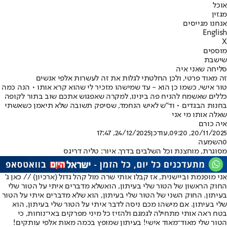
אוכל
מגזין
אנחנו מגייסים
English
X
מוספים
שישבת
סליחה שאני איה
זה מאוד פרטי, ולכן החלטתי לגלות את זה לעשרות אלפי אנשים
טור אישי, כשמו כן הוא - עד שמישהו מזכיר לי שהוא קרא אותו • הנה כמה
כללים שאשמח להניח פה בינינו, למקרה שאפגוש אתכם שוב בתור לקופה
בחנות הבגדים • וד"ש לאיש הנחמד, שסיפק תשובה שלא תיאמן כשאשתי
שאלה אותו מי אני
איה כורם
20/11/2025, 09:20
,עודכן
24/12/2025, 17:47
0
השמעה
מסוגרת, מוחצנת וכל השלבים בדרך. איור: טליה דריגס
אני מופנמת וביישנית, אז קבלו אותי שרה מול קהל גדול (ארכיון) // כאן ג'
החוק הראשון של הטור שלי בעיתון, הוא
שלא מדברים איתי על הטור שלי
בעיתון
. החוק השני של הטור שלי בעיתון, הוא שלא מדברים איתי על הטור
שלי בעיתון. אם מישהו מכם ניסה לדבר איתי על הטור שלי בעיתון, הוא
בטח ראה אותי מתחילה לגמגם ולהזיז כל מיני מפרקים באי־נוחות, כי
הטור שלי מאוד־מאוד אישי! בעיתון שמופץ בכמה מאות אלפי עותקים!