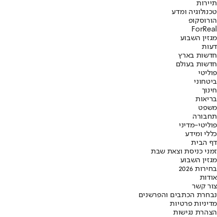
תיירות
טכנולוגיה ומדע
הורוסקופ
ForReal
מגזין השבוע
דעות
חדשות בארץ
חדשות בעולם
פוליטי
ביטחוני
חינוך
בריאות
משפט
תחבורה
פוליטי-מדיני
כללי ומידע
דף הבית
זמני כניסת וצאת שבת
מגזין השבוע
בחירות 2026
אודות
צור קשר
נבחרת הכתבים והפרשנים
מדיניות פרטיות
הצהרת נגישות