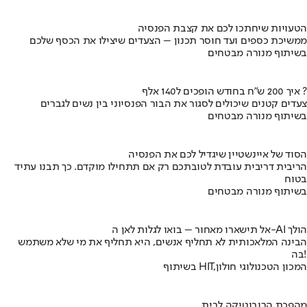
הטעויות שיחתכו לכם את קצבת הפנסיה
ממשיכת כספים ועד חוסר תכנון – הצעדים שיצילו את הכסף שלכם
בשיתוף מנורה מבטחים
איך 200 ש"ח בחודש הופכים ל140 אלף ?
צעדים קטנים שיכולים לסגור את הבור הפנסיוני בין נשים לגברים
בשיתוף מנורה מבטחים
הסוד של איינשטיין שיגדיל לכם את הפנסיה
הריבית דריבית עובדת לטובתכם רק אם תתחילו מוקדם. כך תבנו עתיד
בטוח
בשיתוף מנורה מבטחים
אל תישארו מאחור – בואו לגלות לאן ה-AI הולך
הבינה המלאכותית לא תחליף אנשים, היא תחליף את מי שלא משתמש
בה!
בשיתוף HIT,המכון הטכנולוגי חולון
מהפכת הרובוטיקה לבית