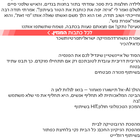
לילדה חולצות בית ספר. עמדתי בתור בחנות בגדים, והאיש שלפני סיים
לשלם ואמר לי "איזה יפה את כותבת את הטור בעיתון!". אמרתי תודה רבה
וחייכתי ושוב תודה, ואז הוא הלך משם ואשתו שאלה אותו "מי זאת", והוא
אמר
"אפרת גוש"
.
טעינו? נתקן! אם מצאתם טעות בכתבה, נשמח שתשתפו אותנו
אפרת גוש
חרדה
מוזיקה ישראלית
פרטיות
שכר
כדאי
להכיר
הסוד של איינשטיין שיגדיל לכם את הפנסיה
הריבית דריבית עובדת לטובתכם רק אם תתחילו מוקדם. כך תבנו עתיד
בטוח
בשיתוף מנורה מבטחים
אל תישארו מאחור – בואו לגלות לאן ה-AI הולך
הבינה המלאכותית לא תחליף אנשים, היא תחליף את מי שלא משתמש
בה!
בשיתוף HIT,המכון הטכנולוגי חולון
מהפכת הרובוטיקה לבית
מהפכת הניקיון החכם: כל הבית נקי בלחיצת כפתור
בשיתוף רונלייט