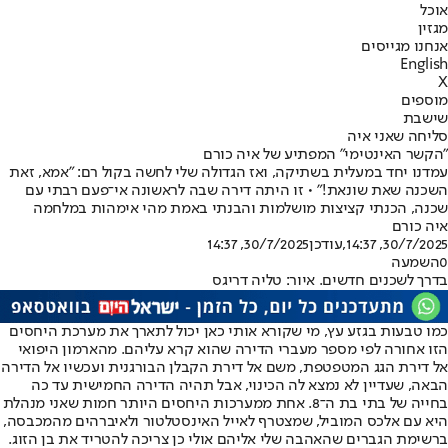
אוכל
מגזין
אנחנו מגייסים
English
X
מוספים
שישבת
סליחה שאני איה
"הקשר האינטימי" המפתיע של איה כורם
עמדנו יחד במעלית בשתיקה, ואז הגדולה שלי לחשה בקול רם: "אמא, זאת
השכנה שאת שונאת!" • זו היתה דירה שבה לראשונה אי־פעם רבתי עם
שכנה, הכנתי קציצות מושלמות והבנתי באמת מהי אימהות במלחמה
איה כורם
30/7/2025, 14:37
,עודכן
30/7/2025, 14:37
0
השמעה
בדרך לשכנים חדשים. איור: טליה דריגס
כמו טבעות בגזע עץ
, מי שקורא אותי כאן יכול לתארך את מערכת היחסים
הזו אחורה לפי מספר מעברי הדירה שהוא קרא עליהם. מהארמון היפואי
אל דירת הגג המטפטפת, משם אל דירת הקבלן הבורגנית ועכשיו אל הדירה
הבאה, שעדיין לא נמצא לה הכינוי, אבל תהיה הדירה החמישית עד כה
בחייה של בתי בת ה־8. אחת ממערכות היחסים היותר חמות שאני מנהלת
היא עם אלכס המוביל, שמצטרף לאייל האינסטלטור ולאיברהים מהמכבסה,
ברשימת הגברים שהאהבה שלי אליהם אולי כן צריכה להטריד את בן הזוג.