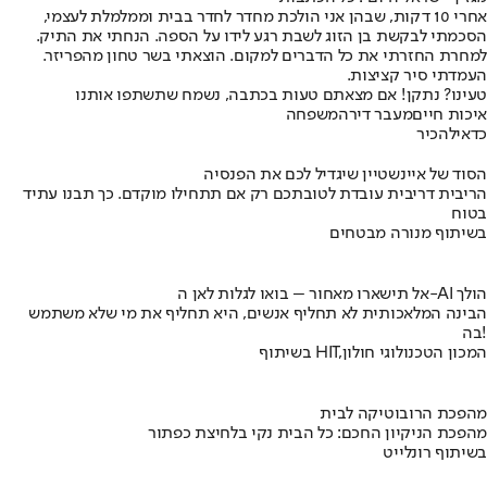
אחרי 10 דקות, שבהן אני הולכת מחדר לחדר בבית וממלמלת לעצמי,
הסכמתי לבקשת בן הזוג לשבת רגע לידו על הספה. הנחתי את התיק.
למחרת החזרתי את כל הדברים למקום. הוצאתי בשר טחון מהפריזר.
העמדתי סיר קציצות.
טעינו? נתקן! אם מצאתם טעות בכתבה, נשמח שתשתפו אותנו
איכות חיים
מעבר דירה
משפחה
כדאי
להכיר
הסוד של איינשטיין שיגדיל לכם את הפנסיה
הריבית דריבית עובדת לטובתכם רק אם תתחילו מוקדם. כך תבנו עתיד
בטוח
בשיתוף מנורה מבטחים
אל תישארו מאחור – בואו לגלות לאן ה-AI הולך
הבינה המלאכותית לא תחליף אנשים, היא תחליף את מי שלא משתמש
בה!
בשיתוף HIT,המכון הטכנולוגי חולון
מהפכת הרובוטיקה לבית
מהפכת הניקיון החכם: כל הבית נקי בלחיצת כפתור
בשיתוף רונלייט