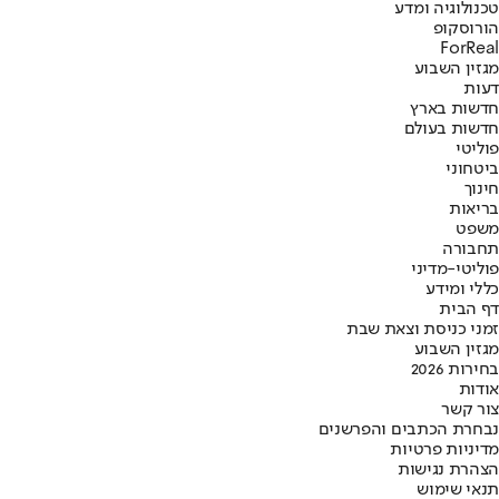
טכנולוגיה ומדע
הורוסקופ
ForReal
מגזין השבוע
דעות
חדשות בארץ
חדשות בעולם
פוליטי
ביטחוני
חינוך
בריאות
משפט
תחבורה
פוליטי-מדיני
כללי ומידע
דף הבית
זמני כניסת וצאת שבת
מגזין השבוע
בחירות 2026
אודות
צור קשר
נבחרת הכתבים והפרשנים
מדיניות פרטיות
הצהרת נגישות
תנאי שימוש