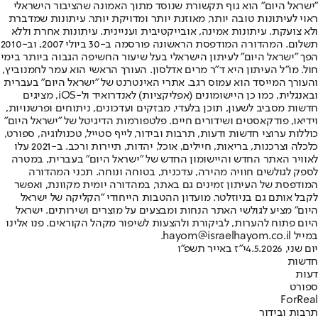
"ישראל היום" הוא גוף תקשורת שנוסד מתוך האמונה שהציבור הישראלי
ראוי לעיתונות טובה יותר, מאוזנת יותר ומדויקת יותר. עיתונות שמדברת
ולא צועקת. עיתונות אמינה, אובייקטיבית ועניינית. עיתונות אחרת וללא
תשלום. המהדורה המודפסת הראשונה פורסמה ב-30 ביולי 2007, וב-2010
הפך "ישראל היום" לעיתון הישראלי בעל שיעור החשיפה הגבוה ביותר בימי
חול. מו"ל העיתון היא ד"ר מרים אדלסון. העורך הראשי הוא עמר לחמנוביץ,
והעורך המייסד הוא עמוס רגב. אתרי האינטרנט של "ישראל היום" בעברית
ובאנגלית, כמו כן היישומונים (אפליקציות) לאנדרואיד ול-iOS, מציגים
חדשות מסביב לשעון, תוכן בלעדי, מבזקים ועדכונים, ניתוחים ופרשנויות,
וידיאו, פודקאסטים ושידורים חיים. פלטפורמות הדיגיטל של "ישראל היום"
כוללות ערוצי חדשות ודעות, תרבות ובידור, לייף סטייל, טכנולוגיה, ספורט,
כלכלה וצרכנות, בריאות, חיילים, אוכל, יהדות, תיירות ורכב. ב-2021 עלו
לאוויר האתר החדש והיישומון החדש של "ישראל היום" בעברית, במטרה
לספק לגולשים חוויה מהירה, עדכנית, בטוחה ונוחה. תכני המהדורה
המודפסת של העיתון זמינים גם באתר, במהדורה יומית מקוונת, ואפשר
לקבל אותם גם בניוזלטר. מועדון ההטבות הייחודי "הקליקה של ישראל
היום" מציע לגולשי האתר הנחות ומבצעים על מוצרים ושירותים. ישראל
היום פתוח להערות, לביקורת ולהצעות לשיפור מקהל הקוראים. פנו אלינו
במייל hayom@israelhayom.co.il.
יום שני, 4.5.2026
י"ז באייר תשפ"ו
חדשות
דעות
ספורט
ForReal
תרבות ובידור