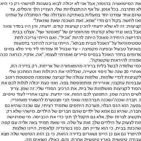
את הסיטואציה בהומור, אבל אני לא יכולה לבוא בטענות למישהי רק כי היא
לא מתרבה. בכל אופן, על אף ההתנצלויות שלי, העניין הלך והסלים, עד
שיום אחד עמדנו יחד במעלית בשתיקה והגדולה שלי הסתכלה על שתינו
ואז לחשה בקול רם מדי "אמא, זאת השכנה שאת שונאת!"
קציצות: זה לא שלא ידעתי להכין קציצות קודם. ידעתי, והן היו בסדר גמור.
אבל בואו נגיד שלא קורצתי מהחומרים של "מאסטר שף". אצלנו בבית
הדרישה היחידה מאוכל היתה להיות "אכיל", ואם הייתי צריכה לתת
טסטימוניאל על "האוכל מבית סבתא", הייתי צריכה להיזכר בדמעות
בשניצל טבעול ובפיצה מקפיצה - עד שבגיל 19 עמדתי ליד סיר מלא במים
אדומים בחדר האוכל בבסיס סיירים ואמרתי לעצמי, "אה, אוקיי, כנראה ככה
אמורה להיראות שקשוקה".
כמי שלמדה לבשל בלית ברירה מהמאחורה של אריזות, רק בדירה הזו,
ואחרי 20 שנה של ניסוי וטעייה, שכללתי את היכולות ואת המתכון שלי
לקציצות לכדי שלמות, שלמות עגולה של קציצה שמנמנה מטפטפת רוטב
עגבניות עוקצני, אוורירית ומתמוססת בפה. ואני כעת יכולה לגלות לכם את
הסוד לקציצות מושלמות של בית, את הרכיב הסודי שלי: זה שמן. צריך
לשים הרבה שמן. התפוצץ לכם המוח, אני יודעת. עקבו אחריי לעוד טיפים.
1. חברה שכנה/שכנה חברה:
מה שאני הכי מצטערת להשאיר מאחוריי,
בפער, הוא הנס הגלוי, מערכת היחסים שתמיד רציתי, עם שכנה שהיא גם
חברה, שהיא גם אמא של ילדים שהם חברים של הילדים. מישהי שלא רק
תקשיב לצרות שלך, אלא גם תקפל לך תוך כדי את הכביסה. מי שמרגישה
נוח לצעוק על הילדים שלך, ואת על שלה. מי שאת תמיד באה אליה עם קפה
שהכנת בבית, כי הוא עדיין חם. כמו בטרגדיה קלאסית, היינו נאלצות
להיפרד גם אם כן היינו נשארים בדירה הזאת, כי בן הזוג הטיפשי שלה מצא
עבודה טיפשית בארץ טיפשית אחרת, והם, כאילו, נשואים וזה.