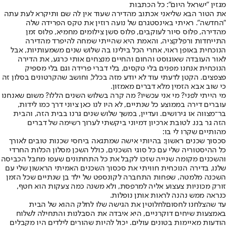
מגזין "ישראל היום": כל הכתבות
את הטור הבא שלי
אני אכתוב מהדירה שעוד אין לה שם ותיקרא לעת עתה
"החדשה". ראיתי באינסטגרם של נועה רוזין את טקס הפרידה שלה
מהדירה, פלוס סיור לעוקבים, פלוס סשן צילומים מחמיא, פלוס זמן
התייחדות ורפלקציה, והאמת היא שהייתי שמחה להיפרד מהדירה
הנוכחית באופן ראוי, אחרי הכל בילינו בה שלוש שנים משמעותיות, אבל
לאור העובדה שאוגוסט והחום והחיים מנצחים אותי כרגע, את הדירה
הנוכחית אנחנו מפנים בלי טקסים, בלי דברי פרידה וגם בלי מספיק
פצפצים. הקטן לדעתי עוד לא יודע מזה בכלל, וחושב שהקרטונים בסלון זה
כי שוב אבא הזמין מלא דברים מאמזון.
מי הייתי לפני? מי אני עכשיו? מה קרה בשלוש השנים הללו? משום שאנחנו
עוברים דירה בממוצע כל שנתיים, לא היו לנו כאן ציוני דרך כמו לידות,
בר־מצווה או גירושים. ועדיין, במשך שלוש שנים גרנו בבית הזה, והבית
הזה גר בנו. לטובת ארכיון דמיוני ביקשתי לערוך רשימה של דברים
מהותיים שקרו לי בו:
סכסוך שכנים ראשון: בהיותי אישה שמתגאה ביחסי שכנות טובים לאורך
כל ההיסטוריה שלי עם כל סוגי השכנים, כולל השכן מסלון הכלות החרדי
והשכנים מקומה שנייה שזכו לקבל את כל התחתונים שעפו מחבל הכביסה
שלנו, בדירה הנוכחית חוויתי את סכסוך השכנים האמיתי הראשון שלי עם
השכנה מלמטה, שפחות התחברה לקונספט של ילד בן שנתיים שכל הזמן
זורק מכוניות צעצוע אליה למרפסת, ולא משנה כמה צעקות הוא חטף,
כנראה ממש נהנה לראות אותן נופלות.
עד שהצלחנו לחסום
לחלוטין את הגישה שלו לחלק ההוא של הבית
באמצעות שיחים דוקרניים, היא איבדה את הסבלנות והתחילה לשלוח
הודעות מאיימות בטונים עולים. יכול להיות שהורים לילדים היו מקבלים