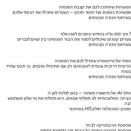
הטעויות שיחתכו לכם את קצבת הפנסיה
ממשיכת כספים ועד חוסר תכנון – הצעדים שיצילו את הכסף שלכם
בשיתוף מנורה מבטחים
איך 200 ש"ח בחודש הופכים ל140 אלף ?
צעדים קטנים שיכולים לסגור את הבור הפנסיוני בין נשים לגברים
בשיתוף מנורה מבטחים
הסוד של איינשטיין שיגדיל לכם את הפנסיה
הריבית דריבית עובדת לטובתכם רק אם תתחילו מוקדם. כך תבנו עתיד
בטוח
בשיתוף מנורה מבטחים
אל תישארו מאחור – בואו לגלות לאן ה-AI הולך
הבינה המלאכותית לא תחליף אנשים, היא תחליף את מי שלא משתמש
בה!
בשיתוף HIT,המכון הטכנולוגי חולון
מהפכת הרובוטיקה לבית
מהפכת הניקיון החכם: כל הבית נקי בלחיצת כפתור