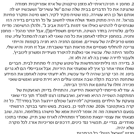
2. מחסן + חניה:
ראיתי לא מזמן טיקטוק של איזו אמריקנית חמודה
שהציגה את כל הדברים בבית שלה שהם "של עשירים" ושעכשיו יש לה
אותם ועל כן היא עשירה, כמו שטיח מקיר לקיר, ראש מיטה ומקרר פחיות
בגראז'. זה היה מתוק מאוד ושלח אותי לחשוב על כל הדברים בדירה הזו
שגורמים לי להרגיש כאילו אני דמות ב"רמת אביב ג'", ולהלן הרשימה: מדיח
כלים, טלוויזיה בחדר השינה, תריסים חשמליים(!), אבל יותר מהכל - מחסן
וחניה. במחסן יכולתי לאחסן את כל מה שאני לא רוצה להסתכל עליו, שזו
ממש פריבילגיה של עשירים, ואמנם החניה היא חניה בקומות והייתי
צריכה להחליף פעמיים את מראות הצד ששברתי, אבל זו חניה והיא שלי,
כלומר היתה שלי. עכשיו אני נאלצת להיפרד מעידית ומשרון לינוביץ',
ולעבור לדירה שאין בה לא זה ולא זה.
3. בדירה הזו גיליתי
מהחדשות על פיגוע שקרה לי מתחת לבית. חברים
שאלו אותי אחר כך איך לא שמעתי את היריות, אבל אובייסלי הם לא גרים
ביפו. זה הכי קרוב שהיה לי עד עכשיו, ולא ידעתי איפה לאחסן את המידע
שתחנת הרכבת הקלה שבה אנחנו עולים היא זירת פיגוע ואנשים שאני
מכירה זחלו על גחונם את הדרך הביתה.
4. עוד לא סיימתי לקרוא
את הידיעה, והתחילו בדיוק האזעקות של
המתקפה השנייה ההיא מאיראן, וארבעתנו רצנו לממ"ד תוך כדי שאני
צועקת על הילדים בפאניקה "להירגע! שכולם יירגעו! הכל בסדר!!!". כל זה
קרה באוקטובר 2024. שנה לפני כן, בשבת, בשש וחצי בבוקר, הרגשתי
בפעם הראשונה מה זה אומר להיות אמא של מישהו במלחמה, והנה, שוב
מצאתי את עצמי יוצאת מהממ"ד ומתחילה לארוז שוב תיק. שמתי בתוכו
סוודרים, בגדי ים, תכשיר נגד כינים, דרכונים ופריכיות אורז. לכל מקרה
שלא יהיה.
מגזין "ישראל היום": כל הכתבות