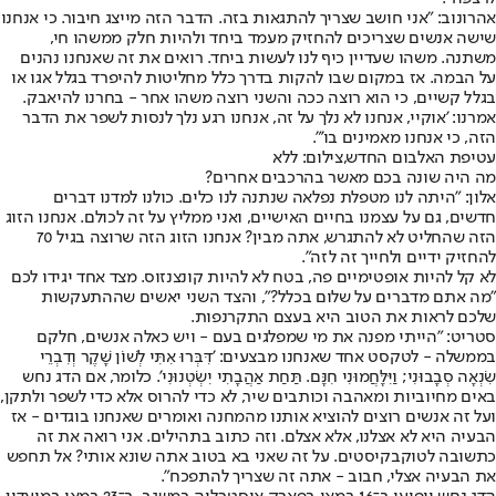
אהרונוב: "אני חושב שצריך להתגאות בזה. הדבר הזה מייצג חיבור. כי אנחנו
שישה אנשים שצריכים להחזיק מעמד ביחד ולהיות חלק ממשהו חי,
משתנה. משהו שעדיין כיף לנו לעשות ביחד. רואים את זה שאנחנו נהנים
על הבמה. אז במקום שבו להקות בדרך כלל מחליטות להיפרד בגלל אגו או
בגלל קשיים, כי הוא רוצה ככה והשני רוצה משהו אחר - בחרנו להיאבק.
אמרנו: 'אוקיי, אנחנו לא נלך על זה, אנחנו רגע נלך לנסות לשפר את הדבר
הזה, כי אנחנו מאמינים בו'".
עטיפת האלבום החדש,צילום: ללא
מה היה שונה בכם מאשר בהרכבים אחרים?
אלון: "היתה לנו מטפלת נפלאה שנתנה לנו כלים. כולנו למדנו דברים
חדשים, גם על עצמנו בחיים האישיים, ואני ממליץ על זה לכולם. אנחנו הזוג
הזה שהחליט לא להתגרש, אתה מבין? אנחנו הזוג הזה שרוצה בגיל 70
להחזיק ידיים ולחייך זה לזה".
לא קל להיות אופטימיים פה, בטח לא להיות קונצנזוס. מצד אחד יגידו לכם
"מה אתם מדברים על שלום בכלל?", והצד השני יאשים שההתעקשות
שלכם לראות את הטוב היא בעצם התקרנפות.
סטריט: "הייתי מפנה את מי שמפלגים בעם - ויש כאלה אנשים, חלקם
בממשלה - לטקסט אחד שאנחנו מבצעים: 'דִּבְּרוּ אִתִּי לְשׁוֹן שָׁקֶר וְדִבְרֵי
שִׂנְאָה סְבָבוּנִי; וַיִּלָּחֲמוּנִי חִנָּם. תַּחַת אַהֲבָתִי יִשְׂטְנוּנִי'. כלומר, אם הדג נחש
באים מחיוביות ומאהבה וכותבים שיר, לא כדי להרוס אלא כדי לשפר ולתקן,
ועל זה אנשים רוצים להוציא אותנו מהמחנה ואומרים שאנחנו בוגדים - אז
הבעיה היא לא אצלנו, אלא אצלם. וזה כתוב בתהילים. אני רואה את זה
כתשובה לטוקבקיסטים. על זה שאני בא בטוב אתה שונא אותי? אל תחפש
את הבעיה אצלי, חבוב - אתה זה שצריך להתפכח".