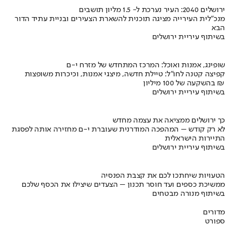
ירושלים 2040: העיר נערכת ל- 1.5 מליון תושבים
מנכ"לית העירייה מציגה תוכנית להשארת הצעירים ובניית עתיד הדור
הבא
בשיתוף עיריית ירושלים
שופינג, אמנות ואוכל: המרכז המתחדש של מזרח י-ם
קפיצה קטנה לחו"ל: טיילת חדשה, מיצגי אמנות, וכיכרות משופצות
בהשקעה של 100 מיליון ₪
בשיתוף עיריית ירושלים
כך ירושלים ממציאה את עצמה מחדש
לא רק קודש – המהפכה המודרנית שעוברת י-ם מחזירה אותה לפסגת
התיירות הישראלית
בשיתוף עיריית ירושלים
הטעויות שיחתכו לכם את קצבת הפנסיה
ממשיכת כספים ועד חוסר תכנון – הצעדים שיצילו את הכסף שלכם
בשיתוף מנורה מבטחים
מדורים
ספורט