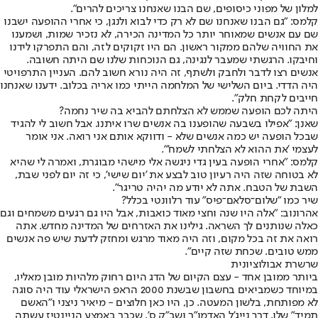
למלון של מפוני כיסופים, שם הבנו שאנחנו צריכים להרים".
קלמס: "גם הבנו שאנחנו שם לא רק כדי לבוא ולנגן, כי אחרי ההופעה ישבנו
שם עם אנשים שמאוחר יותר כל המדינה הכירה, לא נזכיר שמות, ושמענו
את החוויה שלהם ממקור ראשון. הם היו זקוקים לזה, והם התפרקו לידנו
וחיבקו. הרגשתי שמעבר לנגינה, גם הנוכחות שלנו שם היתה חשובה.
אנשים רצו לדבר ולחבק ולשתף, זה היה נורא חשוב להם. העניין התרפויטי
היה הדדי. ביום השלישי של המלחמה הייתי כמו אריה בכלוב. ידענו שאנחנו
חייבים לקחת חלק".
היתה לכם הופעה שממש לא הצלחתם להביא בה שיר נחמה?
שאנן: "אפילו בשבעה שהופענו בה אנשים שרו איתנו. אבל חשוב לי להגיד
שבכל הופעה יש כמה אנשים שלא - ודווקא אותם אני רואה. אני אומר
לעצמי 'את ההוא לא הצלחתי לשמח'".
קלמס: "אחרי הופעה בעין גדי ניגשה אלי מישהי מבוגרת, ואמרה לי שהיא
לא בטוחה שזה היה רעיון טוב לבצע את 'יום שישי', כי זה יום לפני שבת,
השבת של הטבח. אתה לא יודע מה יהיה טריגר".
שיר כמו "שלום־סלאם־פיס" עוד רלוונטי בכלל?
אהרונוב: "אלה היו שנה וחצי מאוד כואבות, אבל היו גם רגעים משמחים וגם
כאלה שנותנים לך השראה. גילינו את האזרחים של המדינה מחדש. אתה
רואה את זה בכל מקום, וזה היה מאוד מרגש ומחזק לדעת שיש פה אנשים
ממש טובים. שכחת שזה קיים".
שרשרת אבולוציונית
ביותר ממובן אחד - עצם הקיום של הדג היום רחוק מלהיות מובן מאליו,
במיוחד כשמביאים בחשבון שבשנת 2000 הראפ הישראלי עוד היה סוגה
לא מפותחת, בלשון המעטה. כן, היו כאן חלוצים - מיאיר ניצני ו"האשם
תמיד" שלו, דרך נייג'ל האדמו"ר ושב"ק ס', שכבר באמצע הניינטיז עשתה