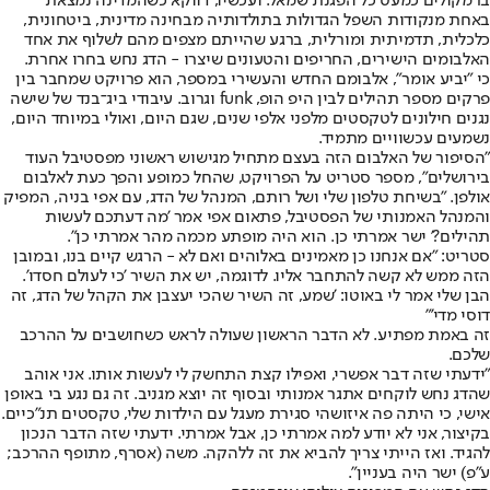
ברמקולים כמעט כל הפגנת שמאל. ועכשיו, דווקא כשהמדינה נמצאת
באחת מנקודות השפל הגדולות בתולדותיה מבחינה מדינית, ביטחונית,
כלכלית, תדמיתית ומורלית, ברגע שהייתם מצפים מהם לשלוף את אחד
האלבומים הישירים, החריפים והטעונים שיצרו - הדג נחש בחרו אחרת.
כי "יביע אומר", אלבומם החדש והעשירי במספר, הוא פרויקט שמחבר בין
פרקים מספר תהילים לבין היפ הופ, funk וגרוב. עיבודי ביג־בנד של שישה
נגנים חילונים לטקסטים מלפני אלפי שנים, שגם היום, ואולי במיוחד היום,
נשמעים עכשוויים מתמיד.
"הסיפור של האלבום הזה בעצם מתחיל מגישוש ראשוני מפסטיבל העוד
בירושלים", מספר סטריט על הפרויקט, שהחל כמופע והפך כעת לאלבום
אולפן. "בשיחת טלפון שלי ושל רותם, המנהל של הדג, עם אפי בניה, המפיק
והמנהל האמנותי של הפסטיבל, פתאום אפי אמר 'מה דעתכם לעשות
תהילים?' ישר אמרתי כן. הוא היה מופתע מכמה מהר אמרתי כן".
סטריט: "אם אנחנו כן מאמינים באלוהים ואם לא - הרגש קיים בנו, ובמובן
הזה ממש לא קשה להתחבר אליו. לדוגמה, יש את השיר 'כי לעולם חסדו'.
הבן שלי אמר לי באוטו: 'שמע, זה השיר שהכי יעצבן את הקהל של הדג, זה
דוסי מדי'"
זה באמת מפתיע. לא הדבר הראשון שעולה לראש כשחושבים על ההרכב
שלכם.
"ידעתי שזה דבר אפשרי, ואפילו קצת התחשק לי לעשות אותו. אני אוהב
שהדג נחש לוקחים אתגר אמנותי ובסוף זה יוצא מגניב. זה גם נגע בי באופן
אישי, כי היתה פה איזושהי סגירת מעגל עם הילדות שלי, טקסטים תנ"כיים.
בקיצור, אני לא יודע למה אמרתי כן, אבל אמרתי. ידעתי שזה הדבר הנכון
להגיד. ואז הייתי צריך להביא את זה ללהקה. משה (אסרף, מתופף ההרכב;
ע"פ) ישר היה בעניין".