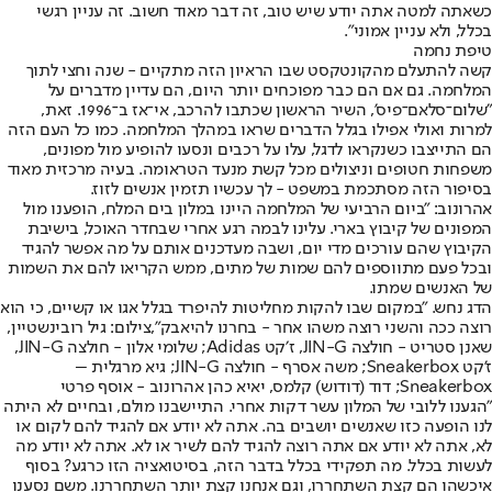
כשאתה למטה אתה יודע שיש טוב, זה דבר מאוד חשוב. זה עניין רגשי
בכלל, ולא עניין אמוני".
טיפת נחמה
קשה להתעלם מהקונטקסט שבו הראיון הזה מתקיים - שנה וחצי לתוך
המלחמה. גם אם הם כבר מפוכחים יותר היום, הם עדיין מדברים על
"שלום־סלאם־פיס', השיר הראשון שכתבו להרכב, אי־אז ב־1996. זאת,
למרות ואולי אפילו בגלל הדברים שראו במהלך המלחמה. כמו כל העם הזה
הם התייצבו כשנקראו לדגל, עלו על רכבים ונסעו להופיע מול מפונים,
משפחות חטופים וניצולים מכל קשת מנעד הטראומה. בעיה מרכזית מאוד
בסיפור הזה מסתכמת במשפט - לך עכשיו תזמין אנשים לזוז.
אהרונוב: "ביום הרביעי של המלחמה היינו במלון בים המלח, הופענו מול
המפונים של קיבוץ בארי. עלינו לבמה רגע אחרי שבחדר האוכל, בישיבת
הקיבוץ שהם עורכים מדי יום, ושבה מעדכנים אותם על מה אפשר להגיד
ובכל פעם מתווספים להם שמות של מתים, ממש הקריאו להם את השמות
של האנשים שמתו.
הדג נחש. "במקום שבו להקות מחליטות להיפרד בגלל אגו או קשיים, כי הוא
רוצה ככה והשני רוצה משהו אחר - בחרנו להיאבק",צילום: גיל רובינשטיין,
שאנן סטריט - חולצה JIN-G, ז׳קט Adidas; שלומי אלון - חולצה JIN-G,
ז'קט Sneakerbox; משה אסרף - חולצה JIN-G; גיא מרגלית –
Sneakerbox; דוד (דודוש) קלמס, יאיא כהן אהרונוב - אוסף פרטי
"הגענו ללובי של המלון עשר דקות אחרי. התיישבנו מולם, ובחיים לא היתה
לנו הופעה כזו שאנשים יושבים בה. אתה לא יודע אם להגיד להם לקום או
לא, אתה לא יודע אם אתה רוצה להגיד להם לשיר או לא. אתה לא יודע מה
לעשות בכלל. מה תפקידי בכלל בדבר הזה, בסיטואציה הזו כרגע? בסוף
איכשהו הם קצת השתחררו, וגם אנחנו קצת יותר השתחררנו. משם נסענו