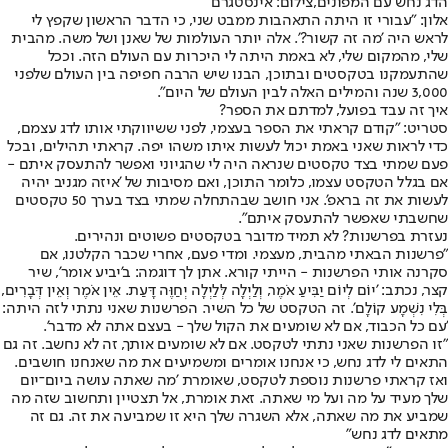
הדג נחש עם המפונים,צילום: אינסטגרם
אלון: "עבורי זו היתה התאהבות ממבט שני, כי הדבר הראשון שקפץ לי
לראש היה 'מה זה קשור?'. אלה יותר העולמות של שאנן ושל משה. מהבית
שלי, מהמקום שלי, לא באמת היתה לי היכרות עם העולם הזה. וככל
שהתעמקנו בטקסטים ובתוכן, הבנו שיש הרבה חפיפה בין העולם שלפני
3,000 שנה והמילים האלה לבין העולם של היום".
איך זה עבד בפועל, למדתם את הספר?
סטריט: "קודם קראתי את הספר בעצמי, לפני ששיווקתי אותו לדג עצמם,
כדי לראות שאני באמת יכול לעשות איתו משהו יפה. קראתי תהילים, ובכל
פעם שמתי בצד טקסטים שנראה היה לי שהגיוני ואפשר להתעסק איתם -
אם בגלל הטקסט עצמו, כלומר התוכן, ואם מסיבות של 'איזה מגניב יהיה
לעשות את זה בראפ'. אני חושב שבהתחלה שמתי בצד בערך 50 טקסטים
שחשבתי שאפשר להתעסק איתם".
נעזרת בפרשנות? לא תמיד מדובר בטקסטים פשוטים ונהירים.
"פרשנות הבאתי מהבית, מעצמי. ומדי פעם, אחרי שכבר הקלטנו, אם
סקרנה אותי הפרשנות - הייתי קורא. אתן לך דוגמה: ב'יביע אומר', שיר
קצר, נכתב: 'יוֹם לְיוֹם יַבִּיעַ אֹמֶר, וְלַיְלָה לְּלַיְלָה יְחַוֶּה דָּעַת. אֵין אֹמֶר וְאֵין דְּבָרִים,
בְּלִי נִשְׁמָע קוֹלָם'. זה הטקסט של כל השיר. הפרשנות שאני נתתי לזה היתה:
'עם כל הכבוד, אם לא שומעים את הקול שלך - בעצם אתה לא מדבר'.
"זו הפרשנות שאני נתתי לטקסט. אם לא שומעים אותך, זה לא נחשב. זה גם
התאים לי לדג נחש, כי אנחנו אומרים ומשמיעים את מה שאנחנו חושבים.
ואז קראתי פרשנות נוספת לטקסט, שאומרת 'מה שאתה עושה ביום־יום
שלך מעיד על מה ועל מי שאתה. זאת אומרת, אל תצטיין ותחשוב שזה מה
שמביע את מה שאתה, אלא השגרה שלך היא זו שמביעה את זה. גם זה
מתאים לדג נחש"