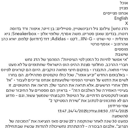
אוכל
מגזין
אנחנו מגייסים
English
X
הדג נחש| צילום: גיל רובינשטיין, סטיילינג: בן זייגר, איפור: ורד בדוסה
רוטרו, בגדים: שאנן סטריט, משה אסרף, שלומי אלון - Sneakerbox; גיא
מרגלית - טי-שרט - JIN-G , ז'קט - Adidas; דוד (דודוש) קלמס, יאיא כהן
אהרונוב - אוסף פרטי
מוספים
שישבת
"אי אפשר לחיות כל הזמן לפי הציפיות": המהפך של הדג נחש
חברי ההרכב, מחלוצי סצנת ההיפ הופ הישראלי שחתומים על לא מעט
שירי מחאה, התבגרו • במקום חיצי מחאה נוקבים, היום הם קוראים לפיוס
• באלבומם החדש "יביע אומר", שכל כולו טקסטים מתהילים, הם בחרו
לשים את הדגש על השינוי הפנימי שלטענתם אנחנו צריכים לעבור • "אל
תלך אחרי הרשעים, אלא תראה את החבר שלך, תראה את החטופים, זו
בעיניי האמירה של האלבום הזה" • בראיון הם מספרים על החיבור שהם
מצאו לטקסטים הדתיים, על הטיפול הקבוצתי שנמשך עשור, וגם - מדוע
הם לא מתכוונים לכתוב את "שירת הסטיקר 2"
עמי פרידמן
17/4/2025, 08:50
,עודכן
24/4/2025, 13:47
0
השמעה
כמעט 30 שנה לאחר שהוקמה ו־25 שנים מאז הוציאה את "המכונה של
הגרוב", אלבום הבכורה - להקת
הדג נחש
יכולה להודות עכשיו שבתחילת