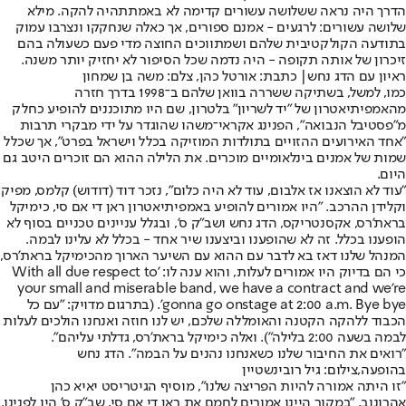
הדרך היה נראה ששלושה עשורים קדימה לא באמת
תהיה להקה
. מילא
שלושה עשורים: לרגעים - אמנם ספורים, אך כאלה שנחקקו ונצרבו עמוק
בתודעה הקולקטיבית שלהם ושמתווכים החוצה מדי פעם כשעולה בהם
זיכרון של אותה תקופה - היה נדמה שכל הסיפור לא יחזיק יותר משנה.
ראיון עם הדג נחש| כתבת: אורטל כהן, צלם: משה בן שמחון
כמו, למשל, בשתיקה ששררה בוואן שלהם ב־1998 בדרך חזרה
מהאמפיתיאטרון של "יד לשריון" בלטרון, שם היו מתוכננים להופיע כחלק
מ"פסטיבל הנבואה", הפנינג אקראי־משהו שהוגדר על ידי מבקרי תרבות
"אחד האירועים ההזויים בתולדות המוזיקה בכלל וישראל בפרט", אך שכלל
שמות של אמנים בינלאומיים מוכרים. את הלילה ההוא הם זוכרים היטב גם
היום.
"עוד לא הוצאנו אז אלבום, עוד לא היה כלום", נזכר דוד (דודוש) קלמס, מפיק
וקלידן ההרכב. "היו אמורים להופיע באמפיתיאטרון ראן די אם סי, כימיקל
בראת'רס, אקסנטריקס, הדג נחש ושב"ק ס', ובגלל עניינים טכניים בסוף לא
הופענו בכלל. זה לא שהופענו וביצענו שיר אחד - בכלל לא עלינו לבמה.
המנהל שלנו דאז בא לדבר עם ההוא עם השיער הארוך מהכימיקל בראת'רס,
כי הם בדיוק היו אמורים לעלות, והוא ענה לו: 'With all due respect to
your small and miserable band, we have a contract and we’re
gonna go onstage at 2:00 a.m. Bye bye'. (בתרגום מדויק: "עם כל
הכבוד ללהקה הקטנה והאומללה שלכם, יש לנו חוזה ואנחנו הולכים לעלות
לבמה בשעה 2:00 בלילה"). ואלה כימיקל בראת'רס, גדלתי עליהם".
"רואים את החיבור שלנו כשאנחנו נהנים על הבמה". הדג נחש
בהופעה,צילום: גיל רובינשטיין
"זו היתה אמורה להיות הפריצה שלנו", מוסיף הגיטריסט יאיא כהן
אהרונוב. "במקור היינו אמורים לחמם את ראן די אם סי, שב"ק ס' היו לפנינו.