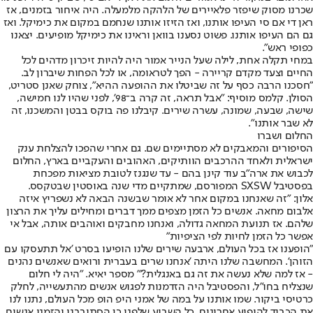
שכרנו מסוק שיפזר פלאיירים של הלהקה מלמעלה. היה איחור בזמנים, אז
ראן די אם סי העיפו אותנו, ואז הזיזו אותנו שנחמם במקום את כימיקל. ואז
גם הם העיפו אותנו. פשוט נסענו בוואן וראינו את כימיקל מופיעים. יצאנו
כפופי ראש".
במחי תקלה אחת, לילה שעל הנייר אמור היה להיות זיכרון מדהים לכל
החיים וצעד מקדם קריירה - הפך לטראומה, או לכל הפחות שיברון לב.
"חסכנו הרבה כסף על זה שביטלו את ההופעה ההיא", צוחק שאנן סטריט,
הסולן. קלמס מוסיף: "אבל תראה, זה קרה ב־98', לפני שהיו לנו חמישה,
שישה, שבעה, שמונה, עשרה שירים. קיבלנו פה בוקס בבטן והמשכנו, זה
לא שבר אותנו".
החלום ושברו
הסיפורים והמאבקים לא מסתיימים שם. גם אחרי שהפכו להצלחת ענק
ישראלית ולאחד ההרכבים הוותיקים, האהובים והעקביים בארץ, החלום
לכבוש את ארה"ב עוד קינן בהם - עד שנגנז לטובת מציאות מפכחת
בפסטיבל SXSW המפורסם, שמתקיים מדי שנה באוסטין שבטקסס.
אלון: "זה שאנחנו במקום אחר לא אומר שבשנה הבאה לא נשפריץ איזה
אלבום מחאה. אנשים כל הזמן מצפים ממך דברים ומחילים עליך את הרצון
שלהם. אז תנועת המחאה גדולה, ואנחנו מחבקים ואוהבים אותה, אבל אי
אפשר כל הזמן לחיות לפי הציפיות"
"הופענו אז בכל העולם, ארבעה שירים שלנו הופיעו בסרט 'אל תתעסקו עם
הזוהן'. המחשבה שלנו היתה 'אנחנו שרים בעברית ורואים שאנשים נהנים
- אז למה שלא נעשה את זה גם באנגלית?'" מספר יאיא. "היה לי חלום
שנצליח בחו"ל, והפסטיבל היה הזדמנות לפגוש אנשים מהתעשייה, לחלק
כרטיסי ביקור. שמו אותנו על במה של אמני היפ הופ מכל העולם, נתנו לנו
את הכבוד להופיע אחרונים. כל השבוע שלפני כן הסתובבנו והזמנו אנשים