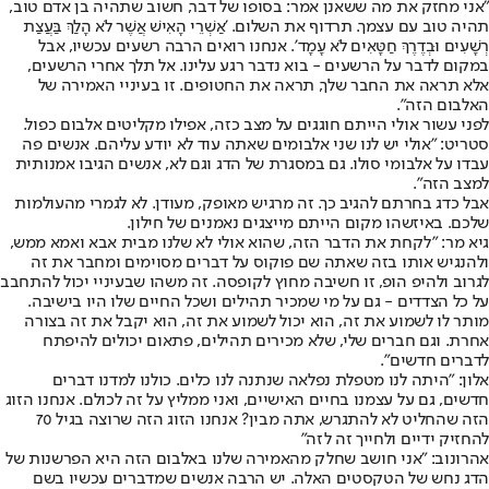
"אני מחזק את מה ששאנן אמר: בסופו של דבר, חשוב שתהיה בן אדם טוב,
תהיה טוב עם עצמך. תרדוף את השלום. 'אַשְׁרֵי הָאִישׁ אֲשֶׁר לֹא הָלַךְ בַּעֲצַת
רְשָׁעִים וּבְדֶרֶךְ חַטָּאִים לֹא עָמָד'. אנחנו רואים הרבה רשעים עכשיו, אבל
במקום לדבר על הרשעים - בוא נדבר רגע עלינו. אל תלך אחרי הרשעים,
אלא תראה את החבר שלך, תראה את החטופים. זו בעיניי האמירה של
האלבום הזה".
לפני עשור אולי הייתם חוגגים על מצב כזה, אפילו מקליטים אלבום כפול.
סטריט: "אולי יש לנו שני אלבומים שאתה עוד לא יודע עליהם. אנשים פה
עבדו על אלבומי סולו. גם במסגרת של הדג וגם לא, אנשים הגיבו אמנותית
למצב הזה".
אבל כדג בחרתם להגיב כך. זה מרגיש מאופק, מעודן. לא לגמרי מהעולמות
שלכם. באיזשהו מקום הייתם מייצגים נאמנים של חילון.
גיא מר: "לקחת את הדבר הזה, שהוא אולי לא שלנו מבית אבא ואמא ממש,
ולהנגיש אותו בזה שאתה שם פוקוס על דברים מסוימים ומחבר את זה
לגרוב ולהיפ הופ, זו חשיבה מחוץ לקופסה. זה משהו שבעיניי יכול להתחבב
על כל הצדדים - גם על מי שמכיר תהילים ושכל החיים שלו היו בישיבה.
מותר לו לשמוע את זה, הוא יכול לשמוע את זה, הוא יקבל את זה בצורה
אחרת. וגם חברים שלי, שלא מכירים תהילים, פתאום יכולים להיפתח
לדברים חדשים".
אלון: "היתה לנו מטפלת נפלאה שנתנה לנו כלים. כולנו למדנו דברים
חדשים, גם על עצמנו בחיים האישיים, ואני ממליץ על זה לכולם. אנחנו הזוג
הזה שהחליט לא להתגרש, אתה מבין? אנחנו הזוג הזה שרוצה בגיל 70
להחזיק ידיים ולחייך זה לזה"
אהרונוב: "אני חושב שחלק מהאמירה שלנו באלבום הזה היא הפרשנות של
הדג נחש של הטקסטים האלה. יש הרבה אנשים שמדברים עכשיו בשם