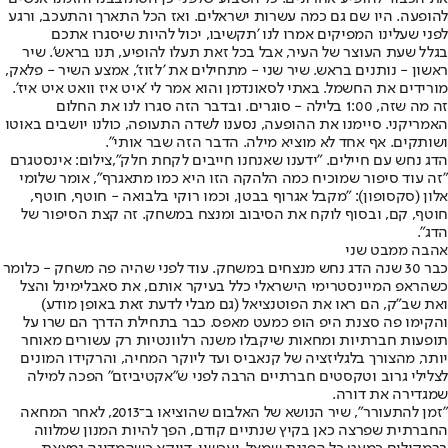
להופעה. היו שם גם כמה עשרות ישראלים. ואז הכל התארך והתעכב, ורגע
לפני שעלינו המפיקים אמרו לנו 'תקשיבו, יכול להיות שיסגרו אתכם
בגלל שעת העוצר של העיר, אבל בכל זאת תעלו להופיע, תנו בראש'. שיר
ראשון - נותנים בראש. שיר שני - מתחילים את 'לזוז', אמצע השיר - פלאק,
מורידים את החשמל. באתי לסאונדמן והוא אמר לי 'איט איז וואט איט איז'.
זה מה שזה, 1:00 בלילה - סוגרים. ובדבר הזה סגרו לנו את החלום
האמריקני. סיימנו את ההופעה, נסענו לשדה התעופה, כולנו יושבים באוטו
ושותקים. אף אחד לא מוציא מילה. הדבר הזה שבר אותי".
הדג נחש עם חיילים. "ידענו שאנחנו חייבים לקחת חלק",צילום: אינסטגרם
"זה עוד סיפור שמוכיח כמה הלהקה הזו היא כמו מתאגרף", אומר שלומי
אלון (סקסופון): "מקבל אגרוף בבטן, וכמו רוקי בלבואה - חוטף, חוטף,
חוטף, קם, ובסוף לוקח את הסיבוב ומנצח במשחק. זה קצת הסיפור של
הדג".
אהבה ממבט שני
כבר 30 שנה הדג נחש מנצחים במשחק. עוד לפני שהיה פה משחק - כלומר
כשהראפ המיינסטרימי הישראלי כלל בעיקר אותם, את סאבלימינל והצל
ואת שב"ק, הם ראו את הפוטנציאל (גם מבלי לדעת זאת באופן מודע)
והקימו פה סצנת היפ הופ כמעט מאפס. כבר בתחילת הדרך הם שרו על
תופעות חברתיות ומחאות שיקבלו משנה רלוונטיות רק עשורים מאוחר
יותר, מהצורך בלגליזציה של קנאביס ועד ליוקר המחיה, והרקידו המונים
לצלילי גרוב וטקסטים חברתיים הרבה לפני ש"אקטיביזם" הפכה למילה
שמגדירה את דורה.
"זמן להתעורר", שיר הנושא של האלבום שהוציאו ב־2013, לאחר המחאה
החברתית שפרצה כאן בקיץ שנתיים קודם, הפך להיות המנון שמלווה