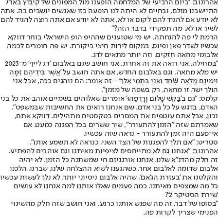
אהרונוב: "ביום הרביעי של המלחמה הופענו מול המפונים של קיבוץ בארי.
התיישבנו מולם, ובחיים לא היתה לנו הופעה כזו שאנשים יושבים בה. אתה
לא יודע אם להגיד להם לקום או לא, אתה לא יודע אם אתה רוצה להגיד להם
לשיר או לא. מה תפקידי בדבר הזה?"
הרמת לי פה להנחתה. יש מי שטוענים שההיפ הופ הישראלי בוחר דווקא
עכשיו לשדר פאן ופיוס, במקום לירות חיצי ביקורת. יש פה חומרים לכמה
אלבומי מחאה חזקים, וזה יותר מתאים לדג.
"במחילה, אני רואה את זה אחרת. אני חושב שגם באלבום 'דג לייף' מ־2023
יש מלא מחאה. וגם באלבום החדש, אם אתה חושב על 'אֲשֶׁר בִּידֵיהֶם זִמָּה
וִימִינָם מָלְאָה שֹּֽׁחַד וַאֲנִי בְּתֻמִּי אֵלֵך' - זה אומר: הם נוהגים ככה, אבל אני
הולך ישר. זו מחאה, רק בשפה של מזמן".
קלמס: "גם ב'בַּקֵּשׁ שָׁלוֹם וְרָדְפֵהוּ' אומרים שאלוהים בשמיים אוהב את כל בני
האדם, בדגש על כל בני אדם. שם אנחנו רואים את החשיבות שבמשפט".
נכון, אבל אתם עוטפים את המסרים בטקסטים מתהילים. דווקא אתם,
שאמרתם שזה "הזמן להתעורר", שיר ששרים בכל הפגנה כמעט. אם
אי־פעם היה זמן להתעורר - נראה שזה עכשיו.
סטריט: "אם תלך להפגנות של הצד השני, כנראה לא תשמע אותו".
אהרונוב: "אנחנו גם לא מתייחסים לציפיות מאיתנו וגם אוהבים להפתיע.
זה חלק מהדנ"א שלנו. אנחנו אורגניזם חי שמשתנה כל הזמן. לא יהיה
אלבום שדומה לאלבום אחר. כשהגענו לשיא ההצלחה שלנו, שברנו, הלכנו
והקלטנו את 'בעזרת הג'אם', שהיה אלבום ניסיוני יותר. לא נלך לעשות עכשיו
כל מה שמצפים מאיתנו. כמה פעמים שאלו אותנו למה אנחנו לא עושים
'שירת הסטיקר 2'?
"בסופו של דבר, זה מה שפגש אותנו כרגע, ואני חושב שזה חלק מהשינוי
הפנימי שצריך לקרות פה.