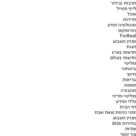
תרבות ובידור
לייף סטייל
אוכל
תיירות
טכנולוגיה ומדע
הורוסקופ
ForReal
מגזין השבוע
דעות
חדשות בארץ
חדשות בעולם
פוליטי
ביטחוני
חינוך
בריאות
משפט
תחבורה
פוליטי-מדיני
כללי ומידע
דף הבית
זמני כניסת וצאת שבת
מגזין השבוע
בחירות 2026
אודות
צור קשר