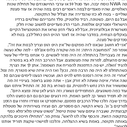
פה NWA נוסח יבנה, ועד סגול 59 או ערבי החישגוזים של תחילת שנות
האלפיים, שהיו מאגדים לבמה ראפרים רבים במה שהיה אז עוד סצנת
שוליים - בטח לא כזו שהגדירה את הצליל של התקופה.
אבל גם היום, כשטונה, רביד פלוטניק, פלד וחבריהם שולטים ברדיו
הישראלי ומפרקים אולמות, חברי הדג מעדיפים לחשוב שהיו חלק
משרשרת אבולוציונית, אבל לא בעלי חזון שראו את הפוטנציאל הקיים
באקלים הצחיח, במדבר שהיה אז ז'אנר ההיפ הופ כחול־לבן. בטח לא
סנדקים של סצנה.
"אני לא חושב שבאנו לזה ממקום של 'אין היפ הופ וצריך לבנות את זה'",
אומר מר. "המחשבה היתה: זה מה שקורה בלוס אנג'לס - למה שלא נעשה
את זה בעברית? בהתחלה זה היה מוזר לאנשים, כי אנחנו בדיליי של עשר
שנים מהעולם, למרות שזה מצטמצם. אבל ההרכב הזה לא בא במטרה
להגיד 'וואלה, יש פה הזדמנות להפריח את השממה'. אתן לך את הגרף:
כשהתחלנו לא היה פה הרבה מזה, נכון? ואז היה איזה שיא מטורף, וזה נפל.
"אחרי זה היה איזה רנסנס חדש להיפ הופ, ועכשיו הגענו לימים שבהם 30
שנה אחרי, איפה שאתה לא זורק אבן - אתה פוגע בראפר. בעיניי זה מה
שמשאיר את הדג נחש רלוונטית, גם כשהיא בת 30. זה התחיל איתנו ועם
עוד כמה משוגעים, המתמידים נשארו, וזה הגיע לאן שזה נמצא היום".
זה לא תמיד נשאר כך. למען האמת, היו רגעים שבהם גם הם כמעט הלכו
בדרך שבה הלכו שלל הרכבים מזמנם, שהתפרקו או נפרדו וחזרו עם הזמן
לפרקים ב' וג'. בשיא הקושי, הם מספרים, הם נעזרו בשירותיה של מטפלת
קבוצתית, שעברה עימם עשר שנות טיפול. "פשוט עשינו מלא־מלא כסף
בתקופה הזאת, והכסף עלה לנו לראש", צוחק מר. "התחילו חיכוכים בלהקה
באותה תקופה, באמת בשיא ההצלחה, והלכנו למישהי שקצת תוריד אותנו
לרצפה".