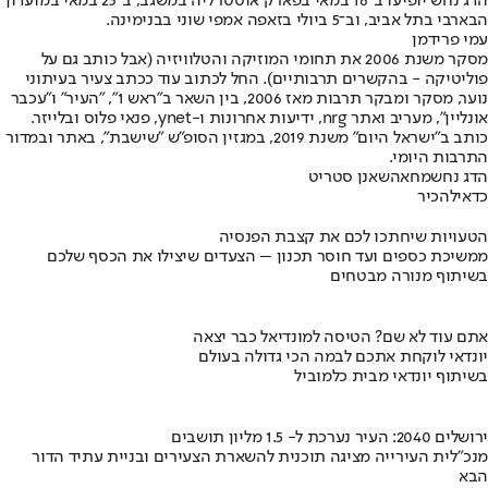
הדג נחש יופיעו ב־16 במאי בפארק אוסטרליה במשגב, ב־23 במאי במועדון
הבארבי בתל אביב, וב־5 ביולי בזאפה אמפי שוני בבנימינה.
עמי פרידמן
מסקר משנת 2006 את תחומי המוזיקה והטלוויזיה (אבל כותב גם על
פוליטיקה - בהקשרים תרבותיים). החל לכתוב עוד ככתב צעיר בעיתוני
נוער, מסקר ומבקר תרבות מאז 2006, בין השאר ב"ראש 1", "העיר" ו"עכבר
אונליין", מעריב ואתר nrg, ידיעות אחרונות ו-ynet, פנאי פלוס ובלייזר.
כותב ב"ישראל היום" משנת 2019, במגזין הסופ"ש "שישבת", באתר ובמדור
התרבות היומי.
הדג נחש
מחאה
שאנן סטריט
כדאי
להכיר
הטעויות שיחתכו לכם את קצבת הפנסיה
ממשיכת כספים ועד חוסר תכנון – הצעדים שיצילו את הכסף שלכם
בשיתוף מנורה מבטחים
אתם עוד לא שם? הטיסה למונדיאל כבר יצאה
יונדאי לוקחת אתכם לבמה הכי גדולה בעולם
בשיתוף יונדאי מבית כלמוביל
ירושלים 2040: העיר נערכת ל- 1.5 מליון תושבים
מנכ"לית העירייה מציגה תוכנית להשארת הצעירים ובניית עתיד הדור
הבא