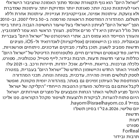
"ישראל היום" הוא גוף תקשורת שנוסד מתוך האמונה שהציבור הישראלי
ראוי לעיתונות טובה יותר, מאוזנת יותר ומדויקת יותר. עיתונות שמדברת
ולא צועקת. עיתונות אמינה, אובייקטיבית ועניינית. עיתונות אחרת וללא
תשלום. המהדורה המודפסת הראשונה פורסמה ב-30 ביולי 2007, וב-2010
הפך "ישראל היום" לעיתון הישראלי בעל שיעור החשיפה הגבוה ביותר בימי
חול. מו"ל העיתון היא ד"ר מרים אדלסון. העורך הראשי הוא עמר לחמנוביץ,
והעורך המייסד הוא עמוס רגב. אתרי האינטרנט של "ישראל היום" בעברית
ובאנגלית, כמו כן היישומונים (אפליקציות) לאנדרואיד ול-iOS, מציגים
חדשות מסביב לשעון, תוכן בלעדי, מבזקים ועדכונים, ניתוחים ופרשנויות,
וידיאו, פודקאסטים ושידורים חיים. פלטפורמות הדיגיטל של "ישראל היום"
כוללות ערוצי חדשות ודעות, תרבות ובידור, לייף סטייל, טכנולוגיה, ספורט,
כלכלה וצרכנות, בריאות, חיילים, אוכל, יהדות, תיירות ורכב. ב-2021 עלו
לאוויר האתר החדש והיישומון החדש של "ישראל היום" בעברית, במטרה
לספק לגולשים חוויה מהירה, עדכנית, בטוחה ונוחה. תכני המהדורה
המודפסת של העיתון זמינים גם באתר, במהדורה יומית מקוונת, ואפשר
לקבל אותם גם בניוזלטר. מועדון ההטבות הייחודי "הקליקה של ישראל
היום" מציע לגולשי האתר הנחות ומבצעים על מוצרים ושירותים. ישראל
היום פתוח להערות, לביקורת ולהצעות לשיפור מקהל הקוראים. פנו אלינו
במייל hayom@israelhayom.co.il.
יום שלישי, 2.6.2026
י"ז בסיון תשפ"ו
חדשות
דעות
ספורט
ForReal
תרבות ובידור