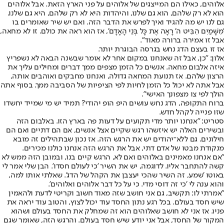
אלוהים, כאילו הם המייצגים של אלוהים על פני הארץ הזאת. אבל אלוהים
הוא לא רק שלהם, הוא גם שלנו, והיהדות היא לא רק שלהם, היא גם שלנו.
גם לנו יש מה להגיד ואיך לפרש את הדבר הזה. ואם יש שיר שאומרים בו
'מִשָּׁמַיִם הִבִּיט ה' רָאָה אֶת כָּל בְּנֵי הָאָדָם', אז הוא ראה את כולם. זו לא מחאה,
אבל זו אמירה ברורה מאוד".
אז זו בעצם הדג נחש בגרסה הבוגרת יותר.
אלון: "כן, אבל זה שאנחנו במקום אחר לא אומר שבשנה הבאה לא נשפריץ
איזה אלבום מחאה. אנשים כל הזמן מצפים ממך דברים ומחילים עליך את
הרצון שלהם. אז תנועת המחאה גדולה, ואנחנו מחבקים ואוהבים אותה,
אבל אתה לא יכול כל הזמן לחיות לפי הציפיות של הסביבה ממך. בסוף אתה
הולך לפי צו מצפונך האישי".
ברוח התקופה, הדג נחש עושים היפ הופ יהודי? תמיד יש מי שמייד יחשדו
שזו פנייה לקהל חדש.
סטריט: "אנחנו יותר מדי תקועים על דעות פה בארץ הזו. באלבום הזה
ובשירים האלה יש איזשהו רגש שקיים אצל אנשים, אם הם דתיים ואם הם
חילונים. גם ללא־יהודים יש את הרגש הזה. אז נכון שבתהילים זה מובא
מנקודת מבטו של אדם דתי, אבל את הרגש הזה אנחנו כולנו מכירים.
"אם אנחנו מאמינים באלוהים ואם לא, הרגש קיים בנו, ובמובן הזה ממש לא
קשה להתחבר אליו. לדוגמה, יש את השיר 'כי לעולם חסדו'. הבן שלי אמר לי
באוטו 'שמע, זה השיר שהכי יעצבן את הקהל של הדג'. שאלתי אותו למה,
והוא ענה לי 'כי זה דוסי מדי. כי על כל דבר אלוהים ואלוהים'.
"אמרתי לו: תקשיב, גם אני חושב שזה מאוד חשוב וקריטי לדעת ולהאמין
שיש חסד בעולם. בכל רגע נתון החסד עוד יכול לצוץ, והטוב עוד יראה את
פניו. אז אני לא חושב שאלוהים הוא זה שמחלק את החסד בעולם ושהוא
המקור של החסד, אבל אני יודע שיש חסד בעולם. והרגש הזה, שאומר שגם