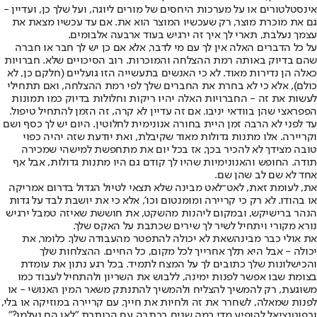
אינסטלטורים או על מערכות היחסים של מורים ליוגה, ועל שלך כן, ועדיין -
גם את מוכרת מוצר, רק שעכשיו המוצר הוא את. אם עד עכשיו מצאת את
עצמך נעלבת, תארי לך איך זה ירגיש בעוד ארבעה אלבומים.
על כל הדברים האלה אין לך עם מי לדבר, אלא אם כן יש לך חבר או חברה
שהם בדיוק באותה רמת ההצלחה והמוכרות. רוב הסיכויים שלא. חברויות
כאלה הן נדירות מאוד. לא כי האנשים בתעשייה הזו גועליים (חלקם כן, לא
כולם), אלא כי לא בחרת את החברים שלך לפי רמת ההצלחה, ואם תתחילי
לעשות את זה - החברויות האלה יהיו ריקות וחלולות בדיוק כמו תמונות
הפפראצי שהן בוודאי יניבו. אם זה עדיין לא קרה, זה הזמן להתחיל טיפול.
עד לפני לא הרבה זמן היית בחורה אנונימית לחלוטין. היום יש לך כסף ושם
וקריירה. אלו מתנות גדולות מאוד שקיבלת, ואת יודעת שזה יהיה כפוי
טובה מצידך לא להכיר בכך, אז בכל יום את מתחפשת למישהי שמכירה
תודה. החופש והאנונימיות שהיו לך קודם גם היו מתנות גדולות, אבל אף
אחד לא שם לב שהן שם.
את, לעומת זאת, לאט־לאט מבינה שלא תצאי לטיול הגדול בדרום אמריקה
או בהודו. לא רק כי קריירה ומומנטום וכו', אלא כי את יושבת לבד על גדות
הנהר ברישיקש, ובמקום ליהנות מהשקט, את חוששת שאיזה טמבל ירגיש
נורא מקורי ויתחיל לשיר לך שירים שכתבת על האקס שלך.
את אולי כבר מבינה
שאת לא יכולה להתפטר מהעבודה שלך. כלומר, את
יכולה - אבל היא תלך אחרייך לכל מקום, כל החיים. ההצלחות שלך
והכישלונות שלך כתובים לך על המצח לתמיד. בכל רגע נתון את עומדת
בצומת שבו אפשר לפנות ימינה, ללבוש את השריון ולהתחיל לעבוד כמו
משוגעת, רק להמשיך להצליח ולהמשיך להתנתק משאר המין האנושי - או
לפנות שמאלה, לשחרר את זה ולחיות את חייך, עם קריירה במוזיקה או בלי,
ובפוטנציאל להופיע מדי כמה שנים בכתבה עם הכותרת "לאן הם נעלמו?".