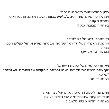
חלון ההזדמנויות בכפר גנים נסגר
קבוצת אלמוג מציגה את פרויקט MALA: מגדלי הפרימיום האחרונים
בפתח תקווה
בשיתוף קבוצת אלמוג
כך תחסכו בחשמל בלי להזיע
מהפכת האנרגיה של תדיראן: שליטה, אבטחת מידע וניהול אקלים חכם
בבית
בשיתוף TADIRAN
מאחורי הקלעים של הטעם הישראלי
איך אסם הפכה את תקופת הצנע והמחסור הקשה של שנות ה-40 למותג
לאומי?
בשיתוף אסם
אתם עוד לא שם? הטיסה למונדיאל כבר יצאה
יונדאי לוקחת אתכם לבמה הכי גדולה בעולם
בשיתוף יונדאי מבית כלמוביל