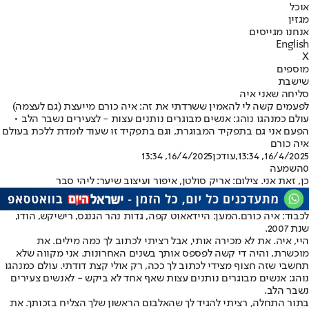
אוכל
מגזין
אנחנו מגייסים
English
X
מוספים
שישבת
סליחה שאני איה
לפעמים קשה לי להאמין ששרדתי את זה: איה כורם מייעצת (גם לעצמה)
עולם כמנהגו נוהג: אנשים מבוגרים נותנים עצות - לצעירים נשבר הלב •
הפעם אני גם בתפקיד המבוגרת, וגם בתפקיד זו שעוד לומדת ללכת בעולם
איה כורם
16/4/2025, 13:34
,עודכן
16/4/2025, 13:34
0
השמעה
כן, זאת אני. צילום: אריק סולטן, איפור ועיצוב שיער: ליהי סבר
לכבוד: איה כורם.
המען: היידאאוט קפה, גדות נהר הגנגס, רישיקש, הודו,
שנת 2007.
היי, איה. את לא מכירה אותי, אבל רציתי לכתוב לך כמה מילים. את
מוכשרת, והיה די קשה לפספס אותך בשנים האחרונות. אני מקווה שלא
תחשבי שזה חצוף מצידי לכתוב לך ככה, רק אולי קצת דודתי. עולם כמנהגו
נוהג: אנשים מבוגרים נותנים עצות שאף אחד לא ביקש - לאנשים צעירים
נשבר הלב.
בתור התחלה, רציתי להגיד לך שהאלבום הראשון שלך הצליח בזכותך. את