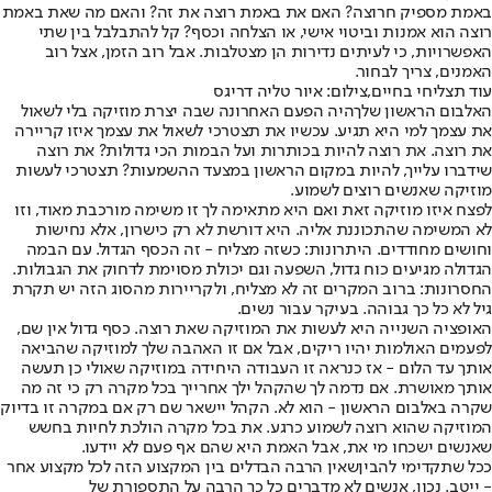
באמת מספיק חרוצה? האם את באמת רוצה את זה? והאם מה שאת באמת
רוצה הוא אמנות וביטוי אישי, או הצלחה וכסף? קל להתבלבל בין שתי
האפשרויות, כי לעיתים נדירות הן מצטלבות. אבל רוב הזמן, אצל רוב
האמנים, צריך לבחור.
עוד תצליחי בחיים,צילום: איור טליה דריגס
האלבום הראשון שלך
היה הפעם האחרונה שבה יצרת מוזיקה בלי לשאול
את עצמך למי היא תגיע. עכשיו את תצטרכי לשאול את עצמך איזו קריירה
את רוצה. את רוצה להיות בכותרות ועל הבמות הכי גדולות? את רוצה
שידברו עלייך, להיות במקום הראשון במצעד ההשמעות? תצטרכי לעשות
מוזיקה שאנשים רוצים לשמוע.
לפצח איזו מוזיקה זאת ואם היא מתאימה לך זו משימה מורכבת מאוד, וזו
לא המשימה שהתכוננת אליה. היא דורשת לא רק כישרון, אלא נחישות
וחושים מחודדים. היתרונות: כשזה מצליח - זה הכסף הגדול. עם הבמה
הגדולה מגיעים כוח גדול, השפעה וגם יכולת מסוימת לדחוק את הגבולות.
החסרונות: ברוב המקרים זה לא מצליח, ולקריירות מהסוג הזה יש תקרת
גיל לא כל כך גבוהה. בעיקר עבור נשים.
האופציה השנייה היא לעשות את המוזיקה שאת רוצה. כסף גדול אין שם,
לפעמים האולמות יהיו ריקים, אבל אם זו האהבה שלך למוזיקה שהביאה
אותך עד הלום - אז כנראה זו העבודה היחידה במוזיקה שאולי כן תעשה
אותך מאושרת. אם נדמה לך שהקהל ילך אחרייך בכל מקרה רק כי זה מה
שקרה באלבום הראשון - הוא לא. הקהל יישאר שם רק אם במקרה זו בדיוק
המוזיקה שהוא רוצה לשמוע כרגע. את בכל מקרה הולכת לחיות בחשש
שאנשים ישכחו מי את, אבל האמת היא שהם אף פעם לא יידעו.
ככל שתקדימי להבין
שאין הרבה הבדלים בין המקצוע הזה לכל מקצוע אחר
- ייטב. נכון, אנשים לא מדברים כל כך הרבה על התספורת של