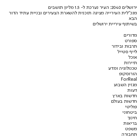
ירושלים 2040: העיר נערכת ל- 1.5 מליון תושבים
מנכ"לית העירייה מציגה תוכנית להשארת הצעירים ובניית עתיד הדור
הבא
בשיתוף עיריית ירושלים
מדורים
ספורט
תרבות ובידור
לייף סטייל
אוכל
תיירות
טכנולוגיה ומדע
הורוסקופ
ForReal
מגזין השבוע
דעות
חדשות בארץ
חדשות בעולם
פוליטי
ביטחוני
חינוך
בריאות
משפט
תחבורה