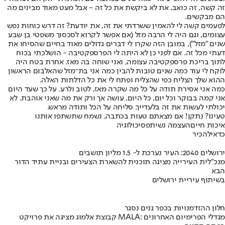
זה קשה, זה כואב, את לא ביקשת את כל זה - אבל מעט מאוד מבינים מה
הם מבקשים.
לפעמים קשה לי להאמין ששרדתי את זה, את יודעת? זה דרש כוחות נפש
עצומים, וגם היה לי הרבה מזל (אם אפשר לקרוא לסכסוך משפטי בן שבע
שנים "מזל"), במובן הזה שקרו לי דברים גדולים מאוד בחיים שהסיחו את
דעתי מכל זה. אם לפני כן לא היתה לי הפרספקטיבה - הושלכתי בכוח
לתוך בריכת פרספקטיבה עצומה, ואני שוחה בה מאז. אחרת בטח היה
לוקח לי עוד כמה שנים טובות להבין כמה אני בת־מזל שהאלבום הראשון
ההוא שלך הצליח כפי שהצליח ופתח לי את כל הדלתות האלה.
כמה אני אסירת תודה על כל מה שקרה מאז, לטוב ולרע. על כך שעד היום
אני קמה בבוקר וכל יום, כל היום, עושה אך ורק את מה שאני אוהבת. לא
יכולתי לעשות את זה בלעדייך. סליחה על הכל ותודה מראש.
טעינו? נתקן! אם מצאתם טעות בכתבה, נשמח שתשתפו אותנו
איכות חיים
העצמה נשית
פסיכולוגיה
כדאי
להכיר
ירושלים 2040: העיר נערכת ל- 1.5 מליון תושבים
מנכ"לית העירייה מציגה תוכנית להשארת הצעירים ובניית עתיד הדור
הבא
בשיתוף עיריית ירושלים
חלון ההזדמנויות בכפר גנים נסגר
קבוצת אלמוג מציגה את פרויקט MALA: מגדלי הפרימיום האחרונים