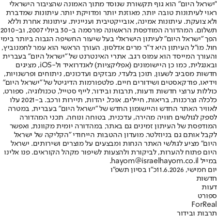
"ישראל היום" הוא גוף תקשורת שנוסד מתוך האמונה שהציבור הישראלי
ראוי לעיתונות טובה יותר, מאוזנת יותר ומדויקת יותר. עיתונות שמדברת
ולא צועקת. עיתונות אמינה, אובייקטיבית ועניינית. עיתונות אחרת וללא
תשלום. המהדורה המודפסת הראשונה פורסמה ב-30 ביולי 2007, וב-2010
הפך "ישראל היום" לעיתון הישראלי בעל שיעור החשיפה הגבוה ביותר בימי
חול. מו"ל העיתון היא ד"ר מרים אדלסון. העורך הראשי הוא עמר לחמנוביץ,
והעורך המייסד הוא עמוס רגב. אתרי האינטרנט של "ישראל היום" בעברית
ובאנגלית, כמו כן היישומונים (אפליקציות) לאנדרואיד ול-iOS, מציגים
חדשות מסביב לשעון, תוכן בלעדי, מבזקים ועדכונים, ניתוחים ופרשנויות,
וידיאו, פודקאסטים ושידורים חיים. פלטפורמות הדיגיטל של "ישראל היום"
כוללות ערוצי חדשות ודעות, תרבות ובידור, לייף סטייל, טכנולוגיה, ספורט,
כלכלה וצרכנות, בריאות, חיילים, אוכל, יהדות, תיירות ורכב. ב-2021 עלו
לאוויר האתר החדש והיישומון החדש של "ישראל היום" בעברית, במטרה
לספק לגולשים חוויה מהירה, עדכנית, בטוחה ונוחה. תכני המהדורה
המודפסת של העיתון זמינים גם באתר, במהדורה יומית מקוונת, ואפשר
לקבל אותם גם בניוזלטר. מועדון ההטבות הייחודי "הקליקה של ישראל
היום" מציע לגולשי האתר הנחות ומבצעים על מוצרים ושירותים. ישראל
היום פתוח להערות, לביקורת ולהצעות לשיפור מקהל הקוראים. פנו אלינו
במייל hayom@israelhayom.co.il.
יום חמישי, 11.6.2026
כ"ו בסיון תשפ"ו
חדשות
דעות
ספורט
ForReal
תרבות ובידור