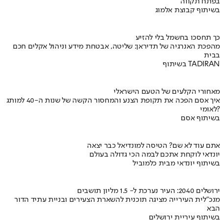
בפתח תקווה
בשיתוף קבוצת אלמוג
כך תחסכו בחשמל בלי להזיע
מהפכת האנרגיה של תדיראן: שליטה, אבטחת מידע וניהול אקלים חכם
בבית
בשיתוף TADIRAN
מאחורי הקלעים של הטעם הישראלי
איך אסם הפכה את תקופת הצנע והמחסור הקשה של שנות ה-40 למותג
לאומי?
בשיתוף אסם
אתם עוד לא שם? הטיסה למונדיאל כבר יצאה
יונדאי לוקחת אתכם לבמה הכי גדולה בעולם
בשיתוף יונדאי מבית כלמוביל
ירושלים 2040: העיר נערכת ל- 1.5 מליון תושבים
מנכ"לית העירייה מציגה תוכנית להשארת הצעירים ובניית עתיד הדור
הבא
בשיתוף עיריית ירושלים