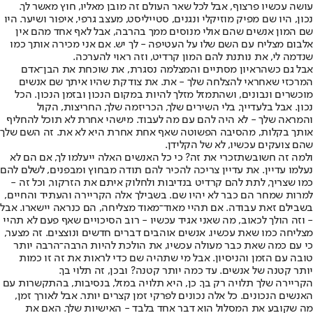
עושה עכשיו פרצוף, אבל לכל שאר העולם זה מובן מאליו, חוץ מאשר לך.
נכון, היו שם מפיק מוזיקלי ונגנים, סטייליסט, מעצב גרפי, איפור ושיער. היו
שם המון אנשים שהם אולי מנוסים ממך בהרבה, אבל לאף אחד מהם אין
אלבום מצליח עם השם שלו על העטיפה - לך יש. אם אני מכירה אותך כמו
שנדמה לי, את נותנת להם המון קרדיט, וזה ראוי להערכה.
אבל גם כשהראיון מסתיים והמצלמה נסגרת, את שוכחת את הבן־אדם
המרכזי שאחראי להצלחה שלך - את. את צודקת שהיו איתך שם אנשים
מוכשרים ונבונים, ושהתמזל מזלך להיות במקום הנכון ובזמן הנכון. הכל
נכון. אבל בלעדייך, בלי השירים שלך, הכריזמה שלך, החריצות, הקול
והמראה שלך - לא היה להם עם מה לעבוד. מישהי אחרת לא תוכל להחליף
אותך בקלות, מהסיבה הפשוטה שאף אחת אחרת היא לא את. זה השם שלך
שהם צועקים עכשיו, לא של הקלידן.
ולמה זה חשוב
שתזכרי את זה? כי כל האנשים האלה ייעלמו לך, אם הם לא
נעלמו עדיין. את עדיין צריכה להכיר להם תודה מבחוץ ומבפנים, לשלם להם
כמו שצריך, לתת להם קרדיט בנדיבות ולחלוק איתם את הזרקור, וכל זה -
למרות שמחר הם כבר לא יהיו שם. בשבילך אלה הקריירה והעתיד והחיים,
בשבילם זאת עבודה. אם תהיי מאוד־מאוד מצליחה, הם כנראה יישארו. אבל
- וזה הולך לכאוב, מה שאני אגיד עכשיו - רוב הסיכויים שאף פעם לא תהיי
מצליחה כמו שאת עכשיו. אנשים אוהבים דברים חדשים ונוצצים. זה מצער,
כי עם כמה שאת כבר מעולה עכשיו, את הולכת להיות הרבה־הרבה יותר
טובה עם הזמן והניסיון. אבל מי שתהיה שם כדי לראות את זה זו כמות
יותר קטנה של אנשים. עד כמה יותר קטנה? ובכן, זה תלוי בך.
הקריירה שלך תלויה רק בך. כן, היא תלויה במזל, בנסיבות, בהתקשרות עם
האנשים הנכונים. כל אלה נכונים לפרקי זמן קצרים יותר. אבל לאורך זמן,
מה שקובע את המסלול הוא דבר אחד בלבד - האישיות שלך. האם את