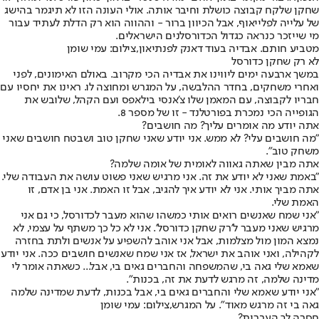
שחקן שלקח קבוצה כושלת וחיבר אותה. אולי העונה הזו לא תיגמר בהישג
של עלייה לפלייאוף, אבל הכיוון ברור - וההווה הוא רק הדלת לעתיד עבור
מי שייזכר כנראה כגדול הכדורסלנים הישראלים.
מטביע חותם. אבדיה בעוד דאנק לפנתיאון,צילום: עמי שומן
לא רק שחקן כדורסל
במשך ארבעה ימים ליווינו את אבדיה הכי מקרוב. באולם האימונים, לפני
ואחרי משחקים, בחדר ההלבשה, על המגרש ומחוצה לו. ראינו את יחסיו עם
חבריו לקבוצה, עם המאמן שלו צ'אנסי בילאפס ועם הקהל, שלובש את
הגופייה הכי נמכרת בפורטלנד - זו של מספר 8.
אתה יודע מה אומרים עליך? מה חושבים?
"מה חושבים עלי? לא ממש. אני יודע שאני שחקן טוב ושבטח חושבים שאני
משחק טוב".
אתה מבין שאתה גאווה לאומית של אומה שלמה?
"באמת שאני לא יודע את זה. אני מרגיש שאני פשוט עושה את העבודה שלי.
אתה מביך אותי. אני לא יודע איך להגיב, אבל זו האמת. אני בן אדם, זו
האמת שלי.
"אני שמח שאנשים רואים אותי כמשהו שהוא מעבר לכדורסל, כי גם אני
מרגיש שאני מעבר ל'רק שחקן כדורסל'. אני לא כל כך משתף על עצמי, לא
נמצא המון מול מצלמות, אבל אני אוהב להשפיע על אנשים ולתת בחזרה
לקהילה, ואני אוהב את ישראל, אז אני שמח שאנשים חושבים ככה. אני יודע
שאמא שלי גאה בי, שהמשפחה והחברים גאים בי, אבל... כשאתה אומר לי
מדינה שלמה, זה מרגש לדעת את זה, בכנות".
"אני יודע שאמא שלי והחברים גאים בי, אבל בכנות, לדעת שמדינה שלמה
גאה בי זה מרגש מאוד". על המגרש,צילום: עמי שומן
חסרה לך העברית?