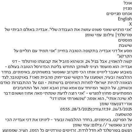
אוכל
מגזין
אנחנו מגייסים
English
X
"אני מרגיש שאני פשוט עושה את העבודה שלי". אבדיה באולם הביתי של
פורטלנד| צילום: עמי שומן
מוספים
שישבת
מסע אל דני אבדיה בתקופה הטובה בחייו: "אני תמיד עם רגליים על
הקרקע"
קשה להאמין, אבל בגיל 24, וכשהוא מוביל את קבוצתו פורטלנד - דני
אבדיה הוא מועמד רציני לשחקן החודש בליגת הכדורסל הטובה בעולם •
בשבוע שעבר ליווינו אותו הכי מקרוב שאפשר במשחקים, באימונים, בחדר
ההלבשה ובעיר, ושמענו על הקושי שבריחוק מהבית מאז 7 באוקטובר, לצד
הגאווה להיות ישראלי למרות האיומים ברשתות • וגם על ההתבגרות כאדם
וכשחקן, על הקשר המיוחד עם אמא שרון ואבא זופר, ועל התחביבים
המפתיעים מחוץ למגרש • "אני רוצה לדעת שנתתי מאה אחוז וששום דבר
לא שינה אותי", הוא אומר, "שנשארתי אותו דני"
אורי דגון
עמי שומן
26/3/2025, 11:39
,עודכן
28/3/2025, 05:55
0
השמעה
על הפרקט, באימונים, בחדר ההלבשה ובעיר - ליווינו את דני אבדיה הכי
קרוב שאפשר // צילום: עמי שומן
הגשם בפורטלנד לא חדל לרדת. זרזיפים טורדניים כל הזמן. העיר, שממוצע