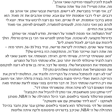
לשבת להכין לעצמי מוזיקה שאני אוהב".
מה, אתה מצייר? מה עוד אתה עושה?
"כן, אני מצייר במברשת. לא רישום, מברשת וצבעי שמן. אני אוהב גם
רכבים. יש לי רכבי אספנות יחד עם אבא. שנינו אוהבים את זה מאוד. הוא
נוסע ברכבי אספנות, יש לו שניים, ואני גם רוצה לרכוש עוד אחד. יוצא לי
לנהוג כאן ואני נהנה מזה, לפעמים למסעדה, לפעמים לאימון, אני מאוד
אוהב את החיים.
"מול המצלמה אני מנסה לשמור על רשמיות, מודע לעצמי. אני שחקן
כדורסל מקצועי, לא שכונה. אבל מחוץ למגרש אני הכי בן אדם נורמלי, הולך
ליהנות עם חברים, לאכול משהו, לים".
בעוד עשר שנים, כשתהיה לקראת פרישה, נגיד בגיל 36-35, ויותר מזה -
מה אתה רוצה שייזכר מכל זה, מהתקופה הזו בחיים שלך?
"וואו. שעשיתי קריירה, עשיתי חיים, ראיתי, הגשמתי. אני חושב שאני לא
רוצה להגיד שיכולתי להיות יותר טוב, אלא שנתתי הכל על המגרש,
מקסמתי את הפוטנציאל שלי. בסופו של דבר, איזה בן אדם לא רוצה למקסם
את הפוטנציאל ואת המתנות שאלוהים נתן לו?
"אני לא רוצה להסתכל אחורה על הקריירה ולהגיד אה, החלטתי לזרוק את
הזריקה הזאת ואולי הייתי מנצח במשחק הזה בצורה גדולה יותר. אני חושב
שזו רק הידיעה שנתתי הכל. זה דבר מדהים בפני עצמו לדעת שנתתי מאה
אחוז וששום דבר לא שינה אותי, שנשארתי אותו דני".
"דני שחקן טוב משחשבתי, אני נותן לו להוביל את הקבוצה"
מאמן פורטלנד צ'אנסי בילאפס, חבר היכל התהילה של ה־NBA, מפרגן
לשחקנו • "הוא לידר שמשחק עם אש ותשוקה"
מאמנו של דני בפורטלנד הוא צ'אנסי בילאפס, שחקן עבר ענק וחבר בהיכל
התהילה של ה־NBA, שכיכב בדטרויט פיסטונס ולקח איתה אליפות