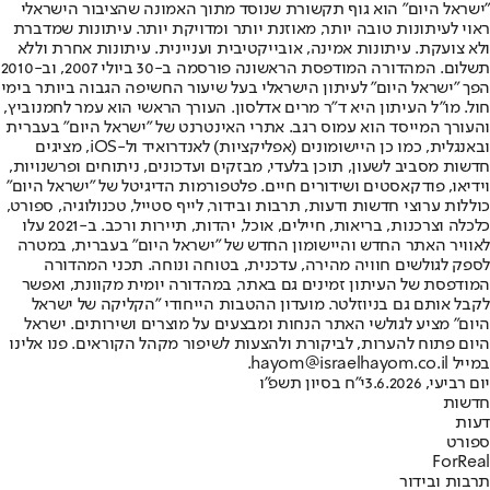
"ישראל היום" הוא גוף תקשורת שנוסד מתוך האמונה שהציבור הישראלי
ראוי לעיתונות טובה יותר, מאוזנת יותר ומדויקת יותר. עיתונות שמדברת
ולא צועקת. עיתונות אמינה, אובייקטיבית ועניינית. עיתונות אחרת וללא
תשלום. המהדורה המודפסת הראשונה פורסמה ב-30 ביולי 2007, וב-2010
הפך "ישראל היום" לעיתון הישראלי בעל שיעור החשיפה הגבוה ביותר בימי
חול. מו"ל העיתון היא ד"ר מרים אדלסון. העורך הראשי הוא עמר לחמנוביץ,
והעורך המייסד הוא עמוס רגב. אתרי האינטרנט של "ישראל היום" בעברית
ובאנגלית, כמו כן היישומונים (אפליקציות) לאנדרואיד ול-iOS, מציגים
חדשות מסביב לשעון, תוכן בלעדי, מבזקים ועדכונים, ניתוחים ופרשנויות,
וידיאו, פודקאסטים ושידורים חיים. פלטפורמות הדיגיטל של "ישראל היום"
כוללות ערוצי חדשות ודעות, תרבות ובידור, לייף סטייל, טכנולוגיה, ספורט,
כלכלה וצרכנות, בריאות, חיילים, אוכל, יהדות, תיירות ורכב. ב-2021 עלו
לאוויר האתר החדש והיישומון החדש של "ישראל היום" בעברית, במטרה
לספק לגולשים חוויה מהירה, עדכנית, בטוחה ונוחה. תכני המהדורה
המודפסת של העיתון זמינים גם באתר, במהדורה יומית מקוונת, ואפשר
לקבל אותם גם בניוזלטר. מועדון ההטבות הייחודי "הקליקה של ישראל
היום" מציע לגולשי האתר הנחות ומבצעים על מוצרים ושירותים. ישראל
היום פתוח להערות, לביקורת ולהצעות לשיפור מקהל הקוראים. פנו אלינו
במייל hayom@israelhayom.co.il.
יום רביעי, 3.6.2026
י"ח בסיון תשפ"ו
חדשות
דעות
ספורט
ForReal
תרבות ובידור