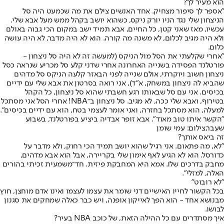
הוא מעיר לך?
"אספר לך סיפור מצחיק. אחד האנשים צילם את מה שכמעט היה סל
הניצחון שלי נגד הניו יורק ניקס, כשהוא יושב בקהל ממש מעל אבא שלי.
עכשיו, מאז שאני קטן, כל החיים, אבא תמיד ישב במקום הכי גבוה באולם
ולא היה מגיב לכלום, לא משנה מה קורה. הוא לא היה מדבר, לא היה עושה
כלום.
"אחרי שקלעתי את הסל מול הניקס (למעשה זה לא היה סל ניצחון -
פורטלנד הפסידה בשנייה האחרונה אחרי שדני קלע סל מכריע שנראה כסל
ניצחון חשוב ויוקרתי, אולם שנייה לפני הבאזר קלעה הניקס סל מדהים
שהביא לה ניצחון במשחק, א"ד), אני רואה בסרטון את אבא שלי עם ידיים
בכיסים. אני עם סל שבאותו רגע חשבתי שהוא סל ניצחון, כל הקהל
בטירוף, ואבא שלי ככה, לא מגיב. סל ניצחון ב־NBA! אחרי הסל אני מסתכל
למעלה, הוא מסתכל בחזרה, ואני אומר לעצמי בטח, הוא עם ידיים בכיסים".
"הקשר איתו טוב מאוד". אבא זופר אבדיה ביציע בפורטלנד, בשבוע
שעבר,צילום: עמי שומן
זה ביאס אותך?
"לא, מה פתאום. אני רגיל שהוא יושב תמיד הכי רחוק, ולא מדבר על
כדורסל. הוא לא הגיע לאף אימון שלי בקריירה, אבל הוא אבא מדהים,
מחבק בדרכים שלו. אמא היא המחבקת פיזית. חד־משמעית זכיתי בהורים
האלה, למזלי".
"לא רובוט"
בכל הקשור לחייו האישיים דני שומר את עצמו לעצמו ואינו אדם מוחצן, חוץ
מבנושא אחד - הוא הפך לאייקון אופנה, ויש כבר כאלה שמחקים את סגנון
לבושו.
איך מסתדרים עם כל ההילה הזאת, של כוכב NBA בעיר?