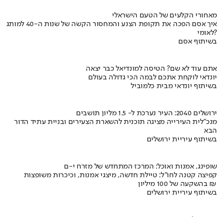
מאחורי הקלעים של הטעם הישראלי
איך אסם הפכה את תקופת הצנע והמחסור הקשה של שנות ה-40 למותג
לאומי?
בשיתוף אסם
אתם עוד לא שם? הטיסה למונדיאל כבר יצאה
יונדאי לוקחת אתכם לבמה הכי גדולה בעולם
בשיתוף יונדאי מבית כלמוביל
ירושלים 2040: העיר נערכת ל- 1.5 מליון תושבים
מנכ"לית העירייה מציגה תוכנית להשארת הצעירים ובניית עתיד הדור
הבא
בשיתוף עיריית ירושלים
שופינג, אמנות ואוכל: המרכז המתחדש של מזרח י-ם
קפיצה קטנה לחו"ל: טיילת חדשה, מיצגי אמנות, וכיכרות משופצות
בהשקעה של 100 מיליון ₪
בשיתוף עיריית ירושלים