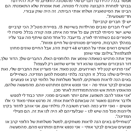
אפשר בכלל להירדם? חברים שלי מהשכונה לוחמים, מי יכול להירדם?
בבוקר למחרת הקבוצה נתנה לי מנוחה, זאת אומרת שלא התאמנתי. הם
הבינו את הסיטואציה ושלחו אותי הביתה. זה היה שוק עבורי,
חד־משמעית".
יש לך חברים קרביים?
"יש לי חברים טובים מהילדות בשייטת 13, בסיירת מטכ"ל, הכי קרביים
שיש. ישר ניסיתי לבדוק עם כל אחד מה איתו, ומה קורה בכלל. סיפרו לי
סיפורים גם כשחזרתי לארץ, בדיעבד. כל אחד מהם שיתף מה עבר עליו
במהלך הקרבות, סיפורים מטורפים של חיים ומוות".
"אנשים רואים אותי על המגרש 48 דקות וזהו, אבל החיים שונים מחוץ
למצלמות",צילום: עמי שומן
איך אתה מרגיש כשאתה שומע את הלוחמים האלו, החברים שלך, הדור שלך,
דור הגיבורים שחשבו שהוא דור אדיש שדואג רק לעצמו?
"אני מרגיש קטן ליד האירועים, קטן מאוד. אני מעריץ את החברים שלי, ואת
החיילים שלנו בכלל, זו הקרבה בלתי נתפסת למען המדינה. כשחיילים
באים הנה לראות משחקים, למשל משלחות של הלומי קרב או פצועים
שבאים לבקר אותי פה - אני נפגש איתם ומתרגש מהם, מהמעשה שלהם,
מהאומץ תחת אש ומההתמודדות לאחר מכן.
"אני אומר להם: תשמעו, אתם יותר חשובים ממני, יותר כבוד לי לפגוש
ולדבר איתכם מאשר זה שבאתם לראות אותי. זה מרגש אותי מאוד כי אלו
אנשים - ואני יודע כמה הארץ חשובה לי, גדלתי שם, אני אוהב לחזור בקיץ
וליהנות מכל מה שיש לנו - שבלעדיהם לא היה לנו את זה. הם מצילי
המדינה".
"כשחיילים באים הנה לראות משחקים, למשל משלחות של הלומי קרב או
פצועים שבאים לבקר אותי - אני נפגש איתם ומתרגש מהם, מהמעשה