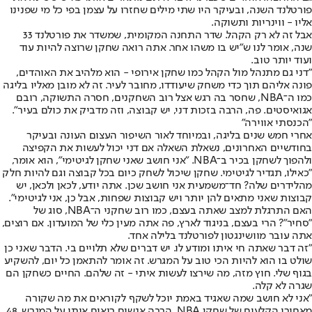
פורטלנד השנה, ובעיקר היו שתי מילים שחזרו על עצמן בפי כל מי שפנינו
אליו - ווינריות ותשוקה.
אבל זה לא רק הקהל. שדר התחנה המקומית, שמשדר את פורטלנד 33
שנה, אומר לנו ש"יש בו משהו אחר. אתה רואה שחקן שרוצה להיות עוד
ועוד יותר טוב.
"דני גם מתנהל מול הקהל כמו שחקן אירופי - הוא מלהיב את האוהדים,
פונה אליהם תוך כדי משחק שיעודדו, מחובר לעיר. זה לא מובן מאליו בליגה
כמו ה־NBA, שחסר בה רגש אצל רוב השחקנים, חסרה התשוקה, רובם
אגואיסטים. פה, הרבה בזכות דני, יש קבוצה, וזה מדביק את כולם בעיר".
"הכנסתי אווירה"
אחרי חמש שנים בליגה, ובמיוחד לאור השיפור העצום העונה ובעיקר
בחודשיים האחרונים, נשאלת השאלה אם דני יכול לעשות את הקפיצה
ולהפוך לשחקן בכיר ב־NBA. "אני חושב שאני שחקן לגיטימי", הוא אומר,
"כאילו, תגדיר לגיטימי. שחקן שיכול לשחק כיום בכל קבוצה וגם להיות חלק
מהלידרים שלה? חד־משמעית אני חושב שכן. אתה יודע, לכאן ולכאן, יש
קבוצות שאני מתאים להן יותר ויש קבוצות שפחות, אבל כן, אני לגיטימי".
האם התרגלת למצב שאתה בעצם, כמו רוב שחקני ה־NBA, סוג של
"סחיר"? הרי בעצם, בניגוד לארץ, פה אתה מעין כלי של המועדון. אם רוצים,
אתה עובר מוושינגטון לפורטלנד בלילה אחד.
"זה דבר שאתה חי איתו ומודע לו. יש דברים שלא תלויים בי. הדבר שאני כן
שולט בו הוא להיות הכי טוב על המגרש. זה אומר להתאמן כל יום, להשקיע
בגוף שלי. חוץ מזה, מה שירצו לעשות איתי - זה שלהם. החיים כשחקן הם
שגרה לא קלה.
"אני לא חושב שמה שאגיד באמת יוכל לשקף לקוראים את מה שקורה
מאחורי הקלעים של שחקן NBA. הרבה אנשים רואים אותי על המגרש, 48