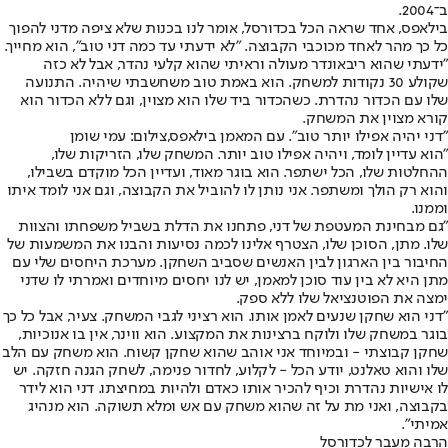
ב־2004.
בילאפס, אחד שראה הכל בכדורסל, אומר לנו בכנות שלא ציפה מדני להפוך
כל כך מהר לאחד מכוכבי הקבוצה. "לא ידעתי עד כמה דני טוב", הוא מחייך.
"ידעתי שהוא ריבאונדר מעולה וראיתי שהוא קלעי נהדר, אבל לא כזה
שקולע 30 נקודות למשחק. הוא באמת טוב משחשבתי שיהיה. התנועה
שלו עם הכדור נהדרת. כשהכדור ביד שלו הוא מצוין, וגם ללא הכדור הוא
קורא מצוין את המשחק.
"דני יהיה אפילו יותר טוב". עם המאמן בילאפס,צילום: עמי שומן
"הוא עדיין לומד, ויהיה אפילו טוב יותר. המשחק שלו, הזריקות שלו,
ההחלטות שלו, הכל ישתפר. הוא בוגר מאוד, ועדיין הכל מוקדם בשבילו,
והוא רק הולך ומשתפר. אני נותן לו להוביל את הקבוצה, וגם אני לומד איתו
וממנו.
"גם מבחינת המעטפת של דני, פתחנו את הדלת בשביל משפחתו והצוות
שלו. מתן, הסוכן שלו, הצטרף אלינו לכמה נסיעות והבנו את המשמעות של
החיבור בין הארגון לבין האנשים שסביב השחקן. מערכת היחסים שלי עם
מתן היא לא בין עוד סוכן למאמן, יש לנו יחסים מיוחדים ואמרתי לו שדני
ימצה את הפוטנציאל שלו ללא ספק.
"דני הוא שחקן שנעים לאמן אותו. הוא רציני לגבי המשחק. צעיר, אבל כל כך
בוגר במשחק שלו ולוקח ברצינות את המקצוע. הוא ווינר, אין בו אנוכיות,
שחקן קבוצתי - ובמיוחד אני אוהב שהוא שחקן קשוח. הוא משחק עם הלב
שלו והוא טאלנט, יודע הכל - לקלוע, לחדור פנימה, לשחק הגנה חזקה. יש
לו אישיות נהדרת וכיף להכיר אותו כאדם ולהיות במחיצתו. דני הוא לידר
בקבוצה, ואני מת על זה שהוא משחק עם אש ומלא תשוקה. הוא מנהיג
אמיתי".
הרבה מעבר לכדורסל