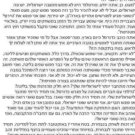
"מעט, כן. אתה יודע, פורטלנד היא לא ממש מושבה ישראלית. יש פה
ישראלים, אבל לי לא יצא להכיר כל כך וזה מספר ממש קטן, מעט מאוד.
"כשאני מגיע למגרשים אחרים בארה"ב, יש טירוף. שם אני פוגש את 'טירוף'
העברית וזה כיף. אני שומע עברית כל הזמן במשחקים בניו יורק, באל.איי
ועוד, הקהל מעודד אותי כל הזמן. התמיכה שאני מקבל במשחקי חוץ היא
מטורפת".
אתה כוכב כדורסל כיום בארץ, מגה־סטאר, אבל כל מי שמכיר אותך אומר
שאתה מחובר לאנשים בגובה העיניים. איך אתה לא נותן לזה לעלות לך
לראש, בטח בתקופה הזו?
"לא יודע. תקשיב, אני שומע שכאילו, בדרך כלל, כששחקנים מגיעים לליגה,
אפילו מהפעם הראשונה שהם עולים על המגרש, האופי שלהם משתנה. זה
או שיש לך את זה או שאין לך את זה. אני כבר חמש שנים בליגה, ואני חושב
שכבר מאוחר מכדי שאשתנה ואהיה כמותם. אני רוצה להסתכל בגובה
העיניים, ולא להיות שחצן. אני לא יכול, זה לא אני. חונכתי אחרת, ההורים
שלי חינכו אותי להיות אדם שמתנהג בצורה מסוימת".
אתה מתחבר יותר לישראליות שלך? היא חלק מהזהות שלך בליגה?
"גדלתי עם חברים בשכונה על מגרש כדורסל, אז תמיד הייתי מחובר
לישראליות שלי. זה תמיד היה חלק ממי שאני. בכל פעם שאני רואה אנשים
או פוגש חברים, אני מרגיש שאני ישראלי, וגם כמובן אני בן אדם רגיל,
כמותם. האם התחזקה אצלי התודעה? כן, אני יכול להגיד שכן. אני מאוד
אוהב את המדינה ומדבר הרבה על הארץ, גם עם החבר'ה מהקבוצה, ואני
גאה בזה שאני ישראלי.
"זו זכות לשחק בנבחרת, בטח אחרי 7 באוקטובר. לתת הכל למדינה. תמיד
הייתי מחובר לנבחרת, במיוחד אחרי שזכינו פעמיים ברצף במדליות זהב