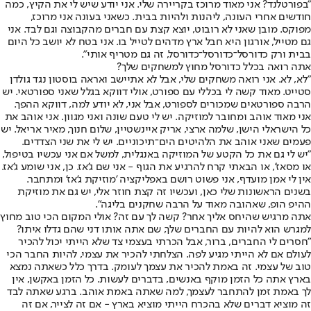
"בפורטלנד? אני מאוד מרוכז בקריירה שלי. אני יודע שיש לי את הקיץ, כמה
חודשים אחרי העונה, ליהנות ולהיות בבית. כשאני בעונה אני מרוכז,
מפוקס. מובן שאני לא רובוט, יוצא קצת עם חברים מהקבוצה וגם לבד. אני
גם מטייל, אורגון היא חבל ארץ מדהים לטייל בו. אני בטח לא יושב כל היום
בבית ורק כדורסל־כדורסל־כדורסל, זה גם מטריף אותי".
אתה רואה בכלל כדורסל מחוץ למשחקים שלך?
"לא, לא. אני רואה משחקים שלי, אבל לא אתיישב ואראה בוסטון נגד גולדן
סטייט. מאוד קשה לי בכללי עם ספורט, אולי דווקא בגלל שאני ספורטאי. יש
הרבה ספורטאים שמכורים לספורט, אבל אני, לא יודע למה, דווקא ההפך.
אני מאוד אוהב ומחובר למוזיקה. יש לי טעם שונה ואני מגוון. אני אוהב את
כל הישראלי הישן, שלמה ארצי, אריק איינשטיין, שלום חנוך, מאיר אריאל. יש
פעמים שאני אוהב את הלהיטים הים־תיכוניים. יש לי את שני הצדדים.
"יש לי גם את כל הקטע של המוזיקה באנגלית, למשל אם אני עכשיו בטיפול,
או מסאז', או הבאתי קרח להרגיע את הגוף - אני שם ג'אז. כן, אני שומע ג'אז.
אין לי אמן מועדף, אני פשוט רושם באפליקציה 'מוזיקת ג'אז' ומתחבר.
בשנים הראשונות שלי כאן, ועכשיו זה קצת חוזר אלי, יש גם את מוזיקת
ההיפ הופ, שאהובה מאוד על הרבה שחקנים בליגה".
אתה מרגיש שהיחס אליך אחר? קשה לך עם זה? אולי המקום הכי טוב מחוץ
למגרש הוא להיות עם החברים שלך, שם אתה אותו דני שהם גדלו איתו?
"חסרים לי החברים, ברור, אבל הכרתי בעצמי צד שלא הייתי יכול להכיר
לעולם אם לא הייתי מגיע לפה. הצלחתי להכיר את עצמי, להיות החבר הכי
טוב של עצמי. זה באמת להכיר את עצמך לעומק. בדרך כלל כשאתה נמצא
בארץ אתה כל הזמן מוקף באנשים, בדברים לעשות. כל הזמן באקשן, אין
לך באמת זמן להתחבר לעצמך, למה שאתה באמת אוהב. ברגע שאתה לבד
זה מוציא דברים שלא בהכרח הייתי מוציא בארץ - אם זה לצייר, אם זה