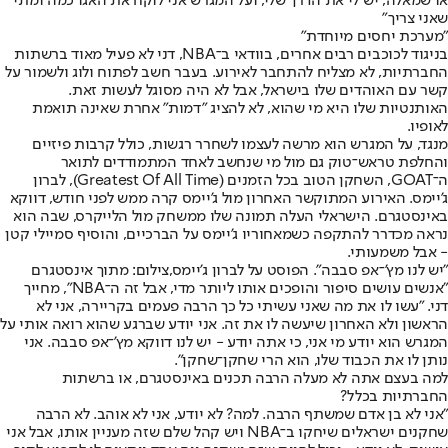
או שמאלה, יש לי את הדרך שלי, ועל המגרש אני לוקח את האגו כמה ומתי
שאני צריך"
"מערכת יחסים מיוחדת"
בניגוד לכוכבים רבים אחרים, בוודאי ב־NBA, דני לא פעיל מאוד ברשתות
החברתיות, לא מצליח להתחבר לאירוע. בעבר חשב לפתוח ולוג ולשמור על
קשר עם האוהדים שלו בישראל, אבל לא היה מסוגל לעשות זאת.
האותנטיות שלו היא מי שהוא, לא להציג "דמות" אחרת שאינה תואמת
לאופיו.
מנגד, על המגרש הוא מרשה לעצמו לשחרר רגשות, כולל קרבות פיזיים
והחלפת טראש־טוק גם מול מי שנחשב לאחד המתמודדים לתואר
ה־GOAT, השחקן הטוב בכל הזמנים (Greatest Of All Time), לברון
ג'יימס. האירוע המתוקשר האחרון מול ג'יימס קרה ממש לפני חודש, דווקא
באינסטגרם. הישראלי העלה תמונה שלו ממשחק מול הלייקרס, שבה הוא
נראה מכדרר להתקפה כשמאחוריו ג'יימס על הברכיים, והוסיף סמיילי קטן
- אבל משמעותי.
"יש לנו מץ'־אפ סבבה". הפוסט על לברון ג'יימס,צילום: מתוך אינסטגרם
"אנשים עושים סיפור והופכים אותו ליותר מדי, אבל זה ה־NBA", מחייך
דני. "עשו לו את מה שאני עשיתי כל כך הרבה פעמים בקריירה, אני לא
הראשון ולא האחרון שיעשה לו את זה. אני יודע שברגע שהוא רואה אותי על
המגרש הוא יודע מי אני, כי אתה יודע - יש לנו דווקא מץ'־אפ סבבה. אני
נותן לו את הכבוד שלו, הוא הרי שחקן־שחקן".
למה בעצם אתה לא מעלה הרבה תכנים באינסטגרם, או ברשתות
החברתיות בכלל?
"אני לא בן אדם שמשתף הרבה. למה? לא יודע, אני לא אוהב. לא הרבה
שחקנים ישראלים שיחקו ב־NBA ויש קהל שלם שזה מעניין אותו, אבל אני