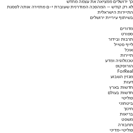
כך ירושלים ממציאה את עצמה מחדש
לא רק קודש – המהפכה המודרנית שעוברת י-ם מחזירה אותה לפסגת
התיירות הישראלית
בשיתוף עיריית ירושלים
מדורים
ספורט
תרבות ובידור
לייף סטייל
אוכל
תיירות
טכנולוגיה ומדע
הורוסקופ
ForReal
מגזין השבוע
דעות
חדשות בארץ
חדשות בעולם
פוליטי
ביטחוני
חינוך
בריאות
משפט
תחבורה
פוליטי-מדיני