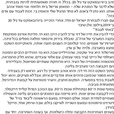
זהב ביורובסאקט עד גיל 20. בכלל, זו חוויה משמעותית להיות בנבחרת,
שלא לדבר על המנהיג שלה - המאמן אריאל בית הלחמי. אני מאוד אוהב
אותו. הוא נתן לי צ'אנס, לא פחד מהגיל שלי והאמין בי. זכות לעבוד עם אדם
כזה".
עם חברו לנבחרת ישראל ים מדר, אחרי הזכייה ביורובאסקט עד גיל 20
ב־2019,צילום: אלן שיבר
"באתי לעבוד"
כדי להבין את חייו של דני צריך להבין היכן הוא חי. מדינת אורגון ממוקמת
בקצה המערבי של ארה"ב, טובלת בירוק אינסופי ומלאה מפלים בכל פינה,
יערות־עד ואגמים. נהר קולומביה העצום חוצה אותה, והאוקיינוס השקט
נמצא במערבה. גלויה של גן עדן.
פורטלנד היא עיר שקטה, שההיילייט שבה הוא גני הוורדים הרבים והמטה
העולמי של נייקי (עיר בפני עצמה), עם אלפי עובדים, שהוא חלק מהמראה,
מהגאווה ומאופייה של העיר. היא מרוחקת שעתיים מסיאטל, והבלייזרס
הם הקבוצה הכי מערבית בליגה.
בתוך השקט הזה חי דני, והוא אוהב ומעריך כל רגע. הראש רק בעבודה
והוא מספר שכמובן מזהים אותו ומדברים איתו, אבל לא מציקים, והוא יכול
לשבת בכיף במסעדה. המקום מחבק, והעיר מטורפת על קבוצת הכדורסל,
מתאחדת סביבה.
בסוף שנות ה־80 ובתחילת שנות ה־90, עם הכוכב הגדול קלייד דרקסלר,
היו לקבוצה שנים יפות. היא סיימה עם המאזנים הטובים בליגה והעפילה
פעמיים לסדרת הגמר, אולם הפסידה בפעם הראשונה ל"באד בויז" של
דטרויט פיסטונס ובפעם השנייה לשיקגו בולס, שבה שיחק אחד, מייקל
ג'ורדן.
בשנים האחרונות הקבוצה נחלה כישלונות, אך בעונה האחרונה, יחד עם