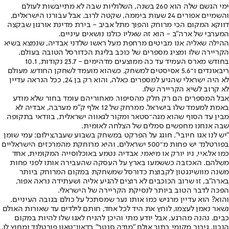
ימי הגשם שלה הוא 260 בשנה, השלוליות שבה לא מתייבשות לעולם
והשמיים אפורים 24 שעות ביממה, שקטה לרוב. אבל עבורנו הישראלים,
דווקא המקום הכי מרוחק והפוך מתל אביב - בירת מדינת אורגון שבקצה
המערבי של ארה"ב - הוא זה שאליו כולנו נושאים עיניים.
ההילה שאליה אנו מביטים מרחפת מעל ראשו של
דני אבדיה
, שנמצא בשיא
הקריירה שלו ומציג מספרים של כוכב בליגת הכדורסל הטובה בעולם.
בחודש מארס העמיד עד כה ממוצעים מדהימים - 23.7 נקודות, 10.1
ריבאונדים ו־5.6 אסיסטים למשחק, כשהוא מועמד לשחקן החודש. מעולם
לא היה ישראלי שהגיע למספרים כאלה, והוא רק בן 24, ככל הנראה עדיין
לא קרוב לשיא הקריירה שלו.
אבל המספרים הם רק חלק מהסיפור. מאחוריהם עומד בחור שלא מודע
באמת למעמד שלו בישראל. ממרחק של 12 אלף ק"מ מערבה, אבדיה לא
מבין עד הסוף שהוא מגה־סטאר ומקור לגאווה ישראלית, בוודאי בתקופה
שבה אנחנו מחפשים סמלים של הצלחה לאומית.
"יש לנו אגו חיובי". חוגג על הפרקט במשחק בשבוע שעבר,צילום: עמי שומן
בפורטלנד יש פחות מ־500 ישראלים, והיא מרוחקת מהמרכזים הישראליים
כמו אל.איי, ניו יורק או מיאמי. אבדיה נטמע באוכלוסייה המקומית, אחד
משלהם. האכזבה כששמעו בארץ על העסקה שהעבירה אותו לפני פחות
משנה מוושינגטון לקבוצת כדורסל שמשחקת במקום המרוחק ביותר
בארה"ב, זו שרוב הכוכבים לא רוצים להגיע אליה ושעתידה נראה אפור,
הפכה לדבר הטוב ביותר לנסיקת הקריירה של הישראלי.
והוא? הוא עדיין מרגיש כמו אותו נער שמסתכל על כולם בגובה העיניים.
נשאר נאמן לעצמו, לוחץ את היד לכל אחד, חותם לילדים עד שאורות האולם
כבים. נהנה מהרגע, אבל יודע מתי והיכן להניח לאגו שלו להיות במקום
הנכון. גיבור מקומי בתוך אולם "מודה סנטר" בדאון־טאון פורטלנד ומחוץ לו.