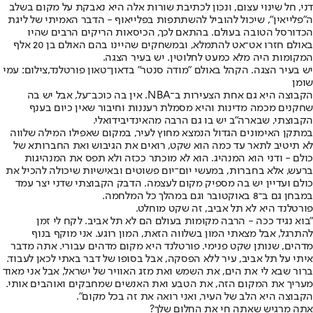
דני, חל שינוי עצום, ונכון לכתיבת שורות אלה היא נאבקת על מקום בשלב
ה"פלייאין", שיכול להוביל להשתתפות בפלייאוף - הדבר האמיתי של ליגת
הכדורסל הטובה בעולם. בהתאם לכך, הכיסאות הריקים הרבים שהיו
באולם חזרו אט־אט להתמלא, ובמשחקים שהיינו בהם האולם בן 20 אלף
המקומות היה מלא כמעט לחלוטין. יש בעיר הצגה.
יש בעיר הצגה. הקהל באולם "מודה סנטר" בדאון־טאון פורטלנד,צילום: עמי
שומן
הקבוצה היא גם אחת הצעירות ב־NBA. אין בה כוכב־על, אבל יש בה
שחקנים מכמה מדינות והיא מסמלת רעננות וחיבור שאין כיום בענף
הקבוצתי, שבארה"ב יש בו גם הרבה מהאינדיבידואלי.
במתקן האימונים הגדול הנמצא מחוץ לעיר, במקום שאפילו המילה שלווה
לא תיטיב לתאר עד כמה הוא שקט, רואים את הגיבוש ואת החברותא של
כולם - ודני הוא המנהיג. הוא לא מוכתר ככזה ולא תפס את המנהיגות
ברעש, אלא בחברות, במעשי יום־יום פשוטים ובאישיות שיכולה להכיל את
כולם ועדיין יש בה מספיק מקום לעצמה. הדבק הקבוצתי שדני יצר עמד
במבחן גם ב־8 באוקטובר וגם במהלך כל המלחמה.
פורטלנד היא לא תל אביב, זה שקט מוחלט.
"בוא נגיד ככה - הרבה מקומות בעולם הם לא תל אביב. לקח לי זמן
להתרגל, אבל מצאתי המון בשלווה הזאת, המון רוגע. אני מוקף בנוף
מדהים, שנותן שקט פנימי. פורטלנד היא מקום מדהים עבורי. אתה מדבר
איתי על תל אביב, עיר ללא הפסקה, אבל בסופו של דבר באתי לכאן לעבוד.
ברור שבא לי את הים, את השמש ואת מזג האוויר של ישראל, אבל אני מאוד
מעריך את המקום הזה, את הטבע ואת האנשים שמחבקים ואוהבים אותי.
הקבוצה היא הלב של העיר, ואני רואה את זה בכל מקום".
אתה מרגיש שאתה חי את החלום שלך?