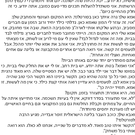
אישית, לא יודע... יכול להיות שזה ישתנה יום אחד ויתאים לי לקפוץ לתוך
הרשתות. אני משתדל להעלות תכנים מדי פעם כמובן, אתה יודע, כי זה
חלק מהחיים כיום".
אמא שלך גרה איתך כאן בפורטלנד, היא המקום העוטף והמחבק שלך.
"אוי, זה עוזר לי המון שאמא כאן. גדלתי כילד יחיד ורוב הזמן עם חברים
מסביב, וברגע שלקחו אותי לארה"ב מהסביבה הזאת, שבה אני מחובק, אז
אמא שלי היא המקום הזה. הייתי מחובר מאוד לחברים בארץ. גדלתי לבד
בבית, ומה זה אומר לגדול לבד? שאין לי עם מי לריב או לשחק, אז מצאתי
עם מי לעשות את זה מחוץ לבית. אני אוהב את אמא שלי יותר מהכל, אבל
לפעמים זה קשה. אני רואה חברים אחרים מהקבוצה או בליגה עם אחים
ואחיות, ואצלי זה אחרת".
אתם מסתדרים יחד שניכם באותו הבית?
"אני ואמא? בטח. אתה יודע, יש בית רחב, אז לי יש את החלק שלי בבית, כי
בסופו של דבר אני ילד בוגר כבר, ולה יש את הספייס שלה. היא מאוד נהנית
כאן, ואני כל כך נהנה שהיא כאן. הקשר בינינו הוא הקשר הכי טוב שהיה
בין אמא לבן. לפעמים היא עדיין רואה אותי קצת כילד, כי אין מה לעשות, זו
אמא, תמיד יהיה כך".
מה, היא אומרת: תתעורר בזמן, תקום?
"לא, אני מתעורר בסדר דווקא, אין לי בעיות השכמה. אני מתייעץ איתה על
החיים, על צמתים וקבלת החלטות גם בפן המקצועי וגם בחיים האישיים.
יש לנו מערכת יחסים מיוחדת".
ואבא שלך, כוכב העבר בליגה הישראלית זופר אבדיה, מגיע הרבה
לפורטלנד?
"הקשר איתו טוב מאוד. לא מדברים כל שנייה, אנחנו לא כאלו. הוא רואה
אותי בכל משחק".