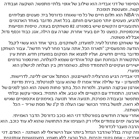
הסיפור של דני אבדיה הוא שילוב של אופי בלתי מתפשר, השקעה ועבודה
קשה, ומעטפת תומכת
ה־NBA הוא חלום חיים של כל מי שאוחז כדורסל ביד. מעטים מצליחים
להגיע, מעטים יותר מטביעים חותם. בכל זאת, מדובר באחד הארגונים
התובעניים והקשים שיש בספורט. 82 משחקים בעונה, טיסות ונסיעות
אינסופיות, כמעט כל יום בעיר אחרת. שגרה עם הילה, אגו, כבוד וכסף גדול,
אבל לא פשוטה.
עד ששחקן מתרגל לעיר, למועדון, לשחקנים, בוקר אחד הוא עשוי לקבל
הודעה מהמעסיק: "תארוז הכל, אתה עובר מחר לעיר חדשה". עבור השחקן
מדובר בחיים חדשים, ועליו למצוא את המקום במועדון חדש, תחת עין
התקשורת הבוחנת ועם קהל אוהדים שצמא להצלחה, ואינספור גורמים
ישירים ועקיפים להתמודד מולם, כשהמרחק בין הצלחה לכישלון הוא
מזערי.
דני אבדיה הגיע מהרצליה לוושינגטון. הסתגל אט־אט לליגה, לדרישות,
למועדון - עד שלילה אחד אמרו לו שהוא עובר לפורטלנד, בירת מדינת
אורגון שבקצה המערב. ולמרות הכל, בתוך פחות משנה הוא הפך לפנים של
הארגון. התמודד עם הקשיים ולא טבע, אלא התמיד. באופי עקשן ובלתי
מתפשר ובעבודה מפרכת, תנועה אחר תנועה באימונים אינסופיים שאיש
לא רואה, למשל בחדר הכושר שבו העלה 13 ק"ג של מסת שריר - הכל
השתנה.
אחרי עשרה חודשים בפורטלנד דני הוא כוכב כדורסל, הדבר האמיתי.
ארבעה ימים צמודים אליו רק העצימו את התחושה שהוא לא עוד כוכב, הוא
הרבה מעבר לכדורסל.
וזה קורה בגלל שהדבר הגדול ביותר אצל הישראלי לא השתנה - האדם. דני
אבדיה - אפס גינוני יהירות, הכל טבעי, ללא מאמץ. במענטשיות אותנטית