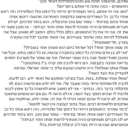
שלהם, מהאומץ תחת אש ומההתמודדות לאחר מכן"
החטופים - כמה אתה חי אותם ביום־יום?
"וואו, אני חי אותם. בימי השחרורים הייתי כל הזמן מול הטלוויזיה וזה ריגש
אותי כל כך. כל השורדים שיצאו בתקופה האחרונה מהשבי ריגשו אותי,
ואחד מהם במיוחד - עומר שם טוב מהרצליה. הוא בחור מדהים, יש לנו
חברים משותפים והיה מטורף לראות אותו חוזר הביתה - אז מובן שאני חי
את זה. אני חי את כל החטופים, כולם כולל כולם. המצב לא פשוט, אבל אני
משתדל להיות כמה שיותר בעניינים. אני מאוד מחובר לכל מה שקורה
בארץ, חד־משמעית".
זה עשה אותך אחר? דגל ישראל כיום הוא משהו אחר בשבילך?
"אני לא בן אדם שיהיה כל הזמן בהסברה עכשיו, או כל הזמן בחוץ, אבל אני
כמובן מאוד־מאוד גאה בזה שאני ישראלי. אני גם שומר על מערכת יחסים
בריאה וטובה בקבוצה. הם ניסו להבין מה קרה ב־7 באוקטובר".
שאלו אותך שאלות? היה מישהו שכעס עליך כי אתה ישראלי, שניסה
להצדיק את הצד השני?
"שאלו אותי שאלות, בטח, אבל בעיקר ממקום של חוסר ידע. רצו לדעת,
להבין ולהשתתף איתי במה שעבר עלי. אני לא יודע אם מישהו כעס, לא
נתקלתי בדבר כזה, ובחיוך - אני לא חושב שיש למישהו כל כך אומץ לבוא
ולהגיד לי שהוא תומך בצד השני, אז לא נראה לי. גם אם יש אנשים שחשבו
אחרת, לא נראה לי שהם יבואו ויגידו לי את זה. אתה יודע, שיחקתי עם
שחקנים מלאומים רבים, אבל בתוך קבוצה אין קשר למוצא".
"בימי שחרור החטופים הייתי כל הזמן מול טלוויזיה, וזה ריגש אותי כל כך.
כל השורדים ריגשו אותי, ואחד במיוחד - עומר שם טוב. הוא בחור מדהים,
יש לנו חברים משותפים והיה מטורף לראות אותו חוזר הביתה"
ובמגרשים שבהם היית בארה"ב קיבלת קריאות בוז?