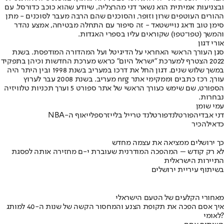
ובצניעות אמיתית הוא נשאר דני מהרצליה, שיודע שהוא כוכב כדורסל. עם
ההורים העוטפים שרון וזופר, והסוכנים שהם הרבה מעבר לסוכנים - מתן
סימן טוב ודאג נויישטאד - זה סיפור עם התחלה מבטיחה, אמצע נהדר
והמשך (טפו־טפו) שקוראים עליו בספרי האגדות.
אורי דגון
סגן העורך הראשי האחראי על הדיגיטל ועל המהדורה המודפסת. בשנת
2022 הצטרף למערכת "ישראל היום" כראש מערכת החדשות וכיהן בתפקיד
במשך שלוש שנים. דגון החל את דרכו במעריב בשנת 1998 ובין היתר היה
עורך, רכז כתבים וממקימי אתר nrg מעריב. בשנת 2008 עבר לערוץ
הספורט, שם שימש כעורך הראשי של אתר ספורט 5 וערך תכניות טלוויזיה
נבחרות.
עמי שומן
דני אבדיה
פורטלנד
פורטלנד טרייל בלייזרס
פלייאוף ה-NBA
כדאי
להכיר
כך ירושלים ממציאה את עצמה מחדש
לא רק קודש – המהפכה המודרנית שעוברת י-ם מחזירה אותה לפסגת
התיירות הישראלית
בשיתוף עיריית ירושלים
מאחורי הקלעים של הטעם הישראלי
איך אסם הפכה את תקופת הצנע והמחסור הקשה של שנות ה-40 למותג
לאומי?