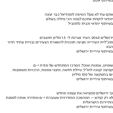
בשיתוף אסם
אתם עוד לא שם? הטיסה למונדיאל כבר יצאה
יונדאי לוקחת אתכם לבמה הכי גדולה בעולם
בשיתוף יונדאי מבית כלמוביל
ירושלים 2040: העיר נערכת ל- 1.5 מליון תושבים
מנכ"לית העירייה מציגה תוכנית להשארת הצעירים ובניית עתיד הדור
הבא
בשיתוף עיריית ירושלים
שופינג, אמנות ואוכל: המרכז המתחדש של מזרח י-ם
קפיצה קטנה לחו"ל: טיילת חדשה, מיצגי אמנות, וכיכרות משופצות
בהשקעה של 100 מיליון ₪
בשיתוף עיריית ירושלים
כך ירושלים ממציאה את עצמה מחדש
לא רק קודש – המהפכה המודרנית שעוברת י-ם מחזירה אותה לפסגת
התיירות הישראלית
בשיתוף עיריית ירושלים