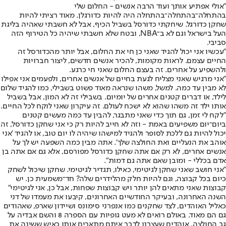
"אולי אפתיע אותך ועוד הרבה אנשים - החלום שלי
בהתחלה־בהתחלה־בהתחלה היה להיות כדורגלן. מאוד רציתי להיות
שחקן כדורגל. שיחקתי כדורסל בשביל הכיף, אבל לא חשבתי שאהיה בליגת
העל בישראל וגם לא ב־NBA, ובטח שלא חשבתי שיהיה כל הטירוף הזה
סביבי.
"עכשיו אני יכול להגיד שאני כן חי את החלום, אבל יותר מהכדורסל זה
החיים עצמם. לראות מקומות, להכיר אנשים חדשים, ליצור חברויות
ולהשפיע על אחרים. זה בעצם החלום שאני חי כרגע.
"אני מרגיש שאני מצליח לגעת בחיים של אנשים אחרים, ולפעמים אני אפילו
לא מבין עד כמה. למשל, משהו שנראה מאוד פשוט בשבילי, כמו להגיד שלום
לילד, או דברים קטנים אחרים של יומיום. בשבילי זה לא המון, אבל בשביל
אותו ילד זה משהו שהוא לא ישכח לעולם. זה עיקרון שאני לוקח לכל החיים.
"לקח לי זמן, גם תוך כדי שאני מתבגר, להבין עד כמה מעשים קטנים
ביום־יום משפיעים באמת - וזה לא חייב להיות רק כי אני שחקן כדורסל, זה
יכול להיות גם ללכת לסופר ולהגיד למישהו שיהיה לו יום טוב, או להגיד 'אני
אוהב את הנעליים ואת החולצה שלך'. אתה מבין כמה השפעה יש לך על
אנשים אחרים, לא רק אם אתה שחקן כדורסל מפורסם, אלא גם אם אתה בן
אדם בכללי - ומובן שאם אתה גם דמות".
"אני חושב שאני שחקן לגיטימי, כאילו, תגדיר לגיטימי. שחקן שיכול לשחק
כיום בכל קבוצה, וגם להיות חלק מהלידרים שלה? חד־משמעית כן. יש
קבוצות שאני מתאים להן יותר ויש קבוצות שפחות, אבל כן, אני לגיטימי"
השנה האחרונה, ובעיקר החודשיים האחרונים, קיבעו את מעמדו של דני
כאליל האוהדים, לצד שחקנים כמו אנפרני סימונס ושיידון שארפ, שאהודים
גם הם מאוד. באולם רואים לא מעט גופיות עם הספרה 8 והשם אבדיה על
גב החולצה. אוהדים שעצרנו לדבר איתם מתארים אותו כאיש ששינה את