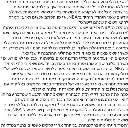
"לא קרה לי כמעט או בכלל במגרשים. זה קרה יותר ברשתות החברתיות,
אבל לא הסתכלתי על זה. איומים היו ועוד איך. קיבלתי הודעות איום
ברשתות, אבל אני לא קורא. אני משחק בליגה שהיא מהנצפות בארה"ב,
יודעים שאני היהודי היחיד ב־NBA, אז מן הסתם אנשים ראו בי מטרה
לחיצי השנאה שלהם לישראל".
הנהלת ה־NBA או קומישינר הליגה אדם סילבר, שהוא יהודי, דיברו איתך?
"אדם סילבר דיבר איתי יום או יומיים אחרי 7 באוקטובר. הוא התקשר ואמר
שהלב שלו איתי ועם תושבי המדינה, שאל אם כל הקרובים אלי בסדר
והתעניין בכנות נוגעת ללב. לא ציפיתי לזה, אבל זה היה מדהים. היתה לי
תמיכה בעצם מהנהלת הליגה, כן. למדתי גם להיות חכם, ולא רק צודק. זה
משהו שאני מאמין בו מאוד, חלק מתהליך ההתבגרות שלי כאן".
"איומים היו ועוד איך. קיבלתי הודעות איום ברשתות, אבל אני לא קורא. אני
משחק בליגה שהיא מהנצפות ביותר בארה"ב, יודעים שאני היהודי היחיד
ב־NBA, אז מן הסתם אנשים ראו בי מטרה לחיצי השנאה שלהם לישראל"
כחלק מאותה התבגרות, דני צפוי להוביל את נבחרת ישראל באליפות
אירופה (יורובאסקט) הקרובה, שתתקיים באוגוסט. בהגרלת הבתים
שהתקיימה השבוע נקבע כי ישראל תתמודד בבית המוקדם באליפות עם
צרפת וסלובניה החזקות, פולין המארחת, בלגיה ואיסלנד.
כמה אתה מחכה לקיץ הזה, לנבחרת ישראל, לחדר הלבשה שמדבר עברית?
"וואו, אני מתגעגע לחבר'ה ואוהב את הנבחרת מאוד. זו זכות לשחק
בנבחרת, זכות חד־משמעית, בטח אחרי 7 באוקטובר. לתת הכל למדינה -
ויש לנו חבורה מעולה של שחקנים. אני מאמין שבן שרף יגיע ל־NBA, אני
מקווה עבורו בשנה הבאה, ויצליח כאן. יבנה את עצמו לליגה הזו. הבנתי
שיש לו מנטליות מעולה.
"תמיד הייתי מחובר לנבחרת, במיוחד אחרי שזכינו פעמיים ברצף במדליות