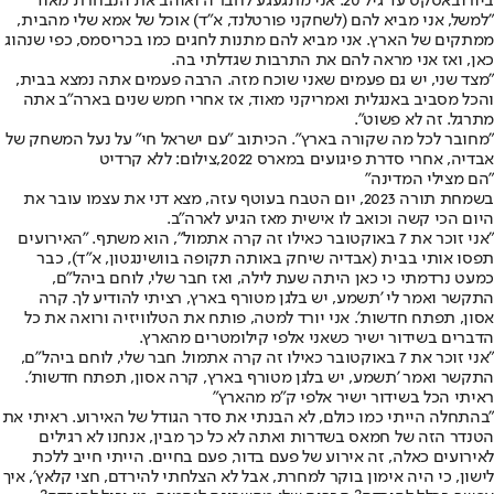
ביורובאסקט עד גיל 20. אני מתגעגע לחבר'ה ואוהב את הנבחרת מאוד"
"למשל, אני מביא להם (לשחקני פורטלנד, א"ד) אוכל של אמא שלי מהבית,
ממתקים של הארץ. אני מביא להם מתנות לחגים כמו בכריסמס, כפי שנהוג
כאן, ואז אני מראה להם את התרבות שגדלתי בה.
"מצד שני, יש גם פעמים שאני שוכח מזה. הרבה פעמים אתה נמצא בבית,
והכל מסביב באנגלית ואמריקני מאוד, אז אחרי חמש שנים בארה"ב אתה
מתרגל. זה לא פשוט".
"מחובר לכל מה שקורה בארץ". הכיתוב "עם ישראל חי" על נעל המשחק של
אבדיה, אחרי סדרת פיגועים במארס 2022,צילום: ללא קרדיט
"הם מצילי המדינה"
בשמחת תורה 2023, יום הטבח בעוטף עזה, מצא דני את עצמו עובר את
היום הכי קשה וכואב לו אישית מאז הגיע לארה"ב.
"אני זוכר את 7 באוקטובר כאילו זה קרה אתמול", הוא משתף. "האירועים
תפסו אותי בבית (אבדיה שיחק באותה תקופה בוושינגטון, א"ד), כבר
כמעט נרדמתי כי כאן היתה שעת לילה, ואז חבר שלי, לוחם ביהל"ם,
התקשר ואמר לי 'תשמע, יש בלגן מטורף בארץ, רציתי להודיע לך. קרה
אסון, תפתח חדשות'. אני יורד למטה, פותח את הטלוויזיה ורואה את כל
הדברים בשידור ישיר כשאני אלפי קילומטרים מהארץ.
"אני זוכר את 7 באוקטובר כאילו זה קרה אתמול. חבר שלי, לוחם ביהל"ם,
התקשר ואמר 'תשמע, יש בלגן מטורף בארץ, קרה אסון, תפתח חדשות'.
ראיתי הכל בשידור ישיר אלפי ק"מ מהארץ"
"בהתחלה הייתי כמו כולם, לא הבנתי את סדר הגודל של האירוע. ראיתי את
הטנדר הזה של חמאס בשדרות ואתה לא כל כך מבין, אנחנו לא רגילים
לאירועים כאלה, זה אירוע של פעם בדור, פעם בחיים. הייתי חייב ללכת
לישון, כי היה אימון בוקר למחרת, אבל לא הצלחתי להירדם, חצי קלאץ', איך