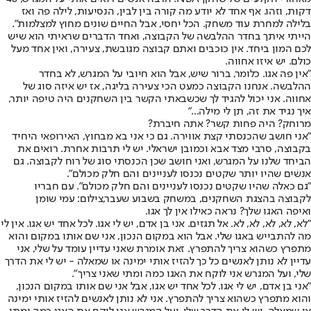
דקות, וזהו. אף אחד לא יודע מה קורה בין לבין, הנסיעות, לילה פה ואז
בלילה למחרת עוד משחק. הכל יחסי, אבל החיים שונים מחוץ למצלמות".
הייתי איתך בחדר ההלבשה של הקבוצה, ואחד הדברים שראיתי הוא שיש
לכם המון ביחד. אין כוכבים ואתם קבוצה מגובשת, צעירה, ואין אחד מעל
כולם. יש איזו אחווה.
"אין פה אגו. כלומר, ברור שיש, אבל הוא חיובי על המגרש, לא בחדר
ההלבשה. אנחנו הקבוצה כמעט הכי צעירה בליגה, אז יש איזה סוג של
אחווה. אני יכול להגיד לך שכשבאתי הקשר בין השחקנים היה טיפה יותר,
איך נגיד את זה, תן לי מילה..."
מרוחק? היה פחות קשר? אתה חיברת?
"אני חושב שהכנסתי קצת אווירה. גם כי אני בא מבחוץ, האירופאי היחיד
בקבוצה, סרבי מצד אבא וכמובן ישראלי. יש לי תרבות אחרת. רואים את
הביחד שלנו על המגרש, ואני חושב שכן הכנסתי סוג של רוח לקבוצה. גם
אנשים שהיו יותר שקטים נכנסו לעניינים והם חלק מכולם".
"גם כאלה שהיו שקטים נכנסו לעניינים והם חלק מכולם". עם חבריו
לקבוצה בהצגת השחקנים, במשחק בשבוע שעבר,צילום: עמי שומן
ואיפה האגו שלך? נראה כאילו אין לך אגו.
"לא, לא, לא, לא, לא. אל תגזים. אני בן אדם, יש לי אגו. לכל אחד יש אגו. אין לי
מה להתבייש באגו שלי. אבל הוא במקום הנכון, אני שם אותו במקום והוא
מתפרץ כשהוא צריך להתפרץ. זאת אומרת שאני עדיין עומד על שלי, אני
עדיין לא נותן לאנשים כל כך להזיז אותי ימינה או שמאלה - יש לי את הדרך
שלי, ועל המגרש אני לוקח את האגו כמה ומתי שאני צריך".
"אני בן אדם, יש לי אגו. לכל אחד יש אגו, אבל אני שם אותו במקום הנכון,
והוא מתפרץ כשהוא צריך להתפרץ. אני לא נותן לאנשים להזיז אותי ימינה