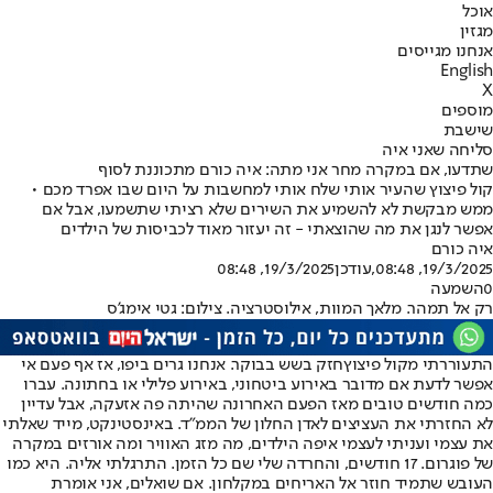
אוכל
מגזין
אנחנו מגייסים
English
X
מוספים
שישבת
סליחה שאני איה
שתדעו, אם במקרה מחר אני מתה: איה כורם מתכוננת לסוף
קול פיצוץ שהעיר אותי שלח אותי למחשבות על היום שבו אפרד מכם •
ממש מבקשת לא להשמיע את השירים שלא רציתי שתשמעו, אבל אם
אפשר לנגן את מה שהוצאתי - זה יעזור מאוד לכביסות של הילדים
איה כורם
19/3/2025, 08:48
,עודכן
19/3/2025, 08:48
0
השמעה
רק אל תמהר. מלאך המוות, אילוסטרציה. צילום: גטי אימג'ס
התעוררתי מקול פיצוץ
חזק בשש בבוקר. אנחנו גרים ביפו, אז אף פעם אי
אפשר לדעת אם מדובר באירוע ביטחוני, באירוע פלילי או בחתונה. עברו
כמה חודשים טובים מאז הפעם האחרונה שהיתה פה אזעקה, אבל עדיין
לא החזרתי את העציצים לאדן החלון של הממ"ד. באינסטינקט, מייד שאלתי
את עצמי ועניתי לעצמי איפה הילדים, מה מזג האוויר ומה אורזים במקרה
של פוגרום. 17 חודשים, והחרדה שלי שם כל הזמן. התרגלתי אליה. היא כמו
העובש שתמיד חוזר אל האריחים במקלחון. אם שואלים, אני אומרת