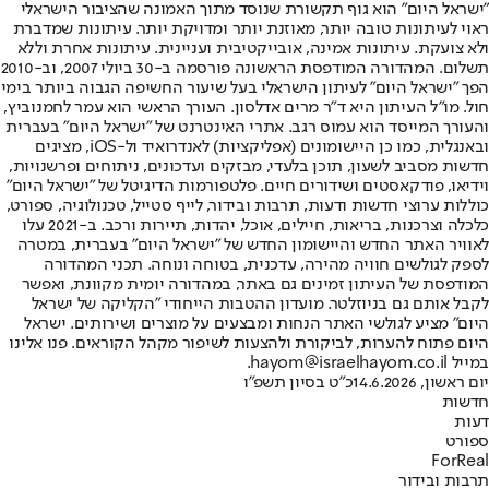
"ישראל היום" הוא גוף תקשורת שנוסד מתוך האמונה שהציבור הישראלי
ראוי לעיתונות טובה יותר, מאוזנת יותר ומדויקת יותר. עיתונות שמדברת
ולא צועקת. עיתונות אמינה, אובייקטיבית ועניינית. עיתונות אחרת וללא
תשלום. המהדורה המודפסת הראשונה פורסמה ב-30 ביולי 2007, וב-2010
הפך "ישראל היום" לעיתון הישראלי בעל שיעור החשיפה הגבוה ביותר בימי
חול. מו"ל העיתון היא ד"ר מרים אדלסון. העורך הראשי הוא עמר לחמנוביץ,
והעורך המייסד הוא עמוס רגב. אתרי האינטרנט של "ישראל היום" בעברית
ובאנגלית, כמו כן היישומונים (אפליקציות) לאנדרואיד ול-iOS, מציגים
חדשות מסביב לשעון, תוכן בלעדי, מבזקים ועדכונים, ניתוחים ופרשנויות,
וידיאו, פודקאסטים ושידורים חיים. פלטפורמות הדיגיטל של "ישראל היום"
כוללות ערוצי חדשות ודעות, תרבות ובידור, לייף סטייל, טכנולוגיה, ספורט,
כלכלה וצרכנות, בריאות, חיילים, אוכל, יהדות, תיירות ורכב. ב-2021 עלו
לאוויר האתר החדש והיישומון החדש של "ישראל היום" בעברית, במטרה
לספק לגולשים חוויה מהירה, עדכנית, בטוחה ונוחה. תכני המהדורה
המודפסת של העיתון זמינים גם באתר, במהדורה יומית מקוונת, ואפשר
לקבל אותם גם בניוזלטר. מועדון ההטבות הייחודי "הקליקה של ישראל
היום" מציע לגולשי האתר הנחות ומבצעים על מוצרים ושירותים. ישראל
היום פתוח להערות, לביקורת ולהצעות לשיפור מקהל הקוראים. פנו אלינו
במייל hayom@israelhayom.co.il.
יום ראשון, 14.6.2026
כ"ט בסיון תשפ"ו
חדשות
דעות
ספורט
ForReal
תרבות ובידור