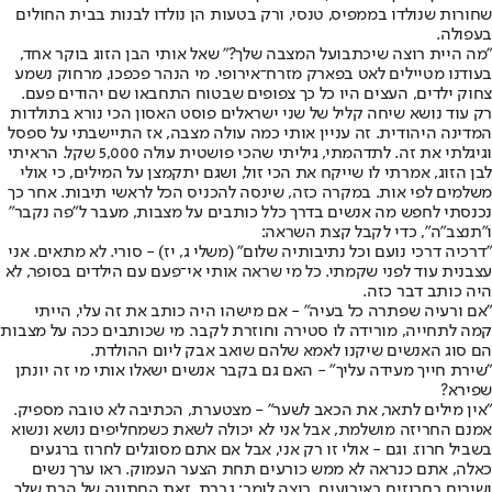
שחורות שנולדו בממפיס, טנסי, ורק בטעות הן נולדו לבנות בבית החולים
בעפולה.
"מה היית רוצה שיכתבו
על המצבה שלך?" שאל אותי הבן הזוג בוקר אחד,
בעודנו מטיילים לאט בפארק מזרח־אירופי. מי הנהר פכפכו, מרחוק נשמע
צחוק ילדים, העצים היו כל כך צפופים שבטוח התחבאו שם יהודים פעם.
רק עוד נושא שיחה קליל של שני ישראלים פוסט האסון הכי נורא בתולדות
המדינה היהודית. זה עניין אותי כמה עולה מצבה, אז התיישבתי על ספסל
וגיגלתי את זה. לתדהמתי, גיליתי שהכי פושטית עולה 5,000 שקל. הראיתי
לבן הזוג, אמרתי לו שייקח את הכי זול, ושגם יתקמצן על המילים, כי אולי
משלמים לפי אות. במקרה כזה, שינסה להכניס הכל לראשי תיבות. אחר כך
נכנסתי לחפש מה אנשים בדרך כלל כותבים על מצבות, מעבר ל"פה נקבר"
ו"תנצב"ה", כדי לקבל קצת השראה:
"דרכיה דרכי נועם וכל נתיבותיה שלום" (משלי ג, יז) - סורי. לא מתאים. אני
עצבנית עוד לפני שקמתי. כל מי שראה אותי אי־פעם עם הילדים בסופר, לא
היה כותב דבר כזה.
"אם ורעיה שפתרה כל בעיה" - אם מישהו היה כותב את זה עלי, הייתי
קמה לתחייה, מורידה לו סטירה וחוזרת לקבר. מי שכותבים ככה על מצבות
הם סוג האנשים שיקנו לאמא שלהם שואב אבק ליום ההולדת.
"שירת חייך מעידה עליך" - האם גם בקבר אנשים ישאלו אותי מי זה יונתן
שפירא?
"אין מילים לתאר, את הכאב לשער" - מצטערת, הכתיבה לא טובה מספיק.
אמנם החריזה מושלמת, אבל אני לא יכולה לשאת כשמחליפים נושא ונשוא
בשביל חרוז. וגם - אולי זו רק אני, אבל אם אתם מסוגלים לחרוז ברגעים
כאלה, אתם כנראה לא ממש כורעים תחת הצער העמוק. ראו ערך נשים
ושירים בחרוזים באירועים. רוצה לומר: גברת, זאת החתונה של הבת שלך,