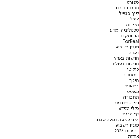
ספורט
תרבות ובידור
לייף סטייל
אוכל
תיירות
טכנולוגיה ומדע
הורוסקופ
ForReal
מגזין השבוע
דעות
חדשות בארץ
חדשות בעולם
פוליטי
ביטחוני
חינוך
בריאות
משפט
תחבורה
פוליטי-מדיני
כללי ומידע
דף הבית
זמני כניסת וצאת שבת
מגזין השבוע
בחירות 2026
אודות