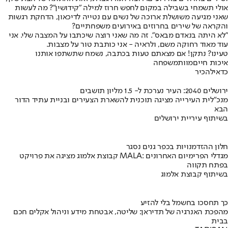
אולי תשמחי בשבילה במקום לחפש חרוז למילה "קידושין"? מה לעשות
שאני מגיעה משושלת ארוכה של נשים עם נטייה לדיכאון, הדחקת רגשות
והקראה של שירים בחרוזים באירועים משפחתיים?
"לא היתה בנאדם מבאס". זה מה שאני רוצה שיכתבו על המצבה שלי. אני
עוד מאוד רחוקה משם, ולראיה - אני כותבת טור על מצבות.
טעינו? נתקן! אם מצאתם טעות בכתבה, נשמח שתשתפו אותנו
איכות חיים
מוות
משפחה
כדאי
להכיר
ירושלים 2040: העיר נערכת ל- 1.5 מליון תושבים
מנכ"לית העירייה מציגה תוכנית להשארת הצעירים ובניית עתיד הדור
הבא
בשיתוף עיריית ירושלים
חלון ההזדמנויות בכפר גנים נסגר
קבוצת אלמוג מציגה את פרויקט MALA: מגדלי הפרימיום האחרונים
בפתח תקווה
בשיתוף קבוצת אלמוג
כך תחסכו בחשמל בלי להזיע
מהפכת האנרגיה של תדיראן: שליטה, אבטחת מידע וניהול אקלים חכם
בבית