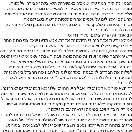
הבטן. זה היה הגוף שלי, שמכיר באפשרות הלא בלתי סבירה של מוות.
מוות - הדבר הזה שקרה עד עכשיו רק לאנשים מבוגרים מאוד, או כאלה
שלא ממש הכרתי. מוות. התופעה השכיחה שבה אנשים יום אחד נעלמים
מהעולם, ומפילים על אנשים אחרים לנסות להשיג בשבילם את
מזרחי־טפחות בטלפון. סליחה אם אני מציינת את המובן מאליו - אני לא
רוצה למות. כלומר, עדיין.
יום אחד זה יקרה,צילום: טליה דריגס
אני לא יודעת אם
תהיה לי הזדמנות אחרת, אז שתדעו שאם אני מתה מחר,
אני מבקשת לא להוציא שירים שנשארו על ההארד־דיסק שלי. הם שם
מסיבה טובה, ונדמה לי שאנשים יכולים לחיות מצוין בלי גרסת הבוסה נובה
ל"שיר אהבה פשוט" ועדויות מהתקופה שבה חשבתי שאני איימי וויינהאוס.
מה שכן, אם אני אמות מחר, בטוח ינגנו את השירים שלי מלאאאא. אני
בטוחה שאדם מאוד ישמח לקבל את 120 השקלים האלה. ככה הוא יוכל
לשלוח את הבגדים למכבסה, במקום לנסות להבין מה ההבדל בין תוכנית
הכביסה הרגילה לתוכנית "שטיפה וסחיטה". כי בעצם מה עוד יש לעשות
לבגדים?
זה יוצא טור מאוד מורבידי, אבל היי, החיים שלנו מאוד מורבידיים לאחרונה.
לפעמים אני תוהה על מה אני אמורה להתחרט. זה לא הגיוני שאין לי על מה
להתחרט. בטח עשיתי דברים שראוי להתחרט עליהם. כן, אכלתי המון אוכל
טעים ונישקתי מלא בנים והייתי בהמון מקומות, עד שהתעייפתי ועכשיו
אני רק רוצה לשכב במיטה ולראות "בנות גילמור".
מה יגידו עלי אחרי מותי? בטיקטוק אומרים שכל הישראלים רוצחים, למרות
שהדבר היחיד שרצחתי אי־פעם היה השיר "השמלה הסגולה" של סשה
ארגוב בתחרות השירימון 2002. חשבתי שאני יכולה לבצע אותו בסווינג,
שזה מעין סגנון ג'אזי כזה, כי ב"רימון" כל הזמרות בטוחות שהן זמרות ג'אז