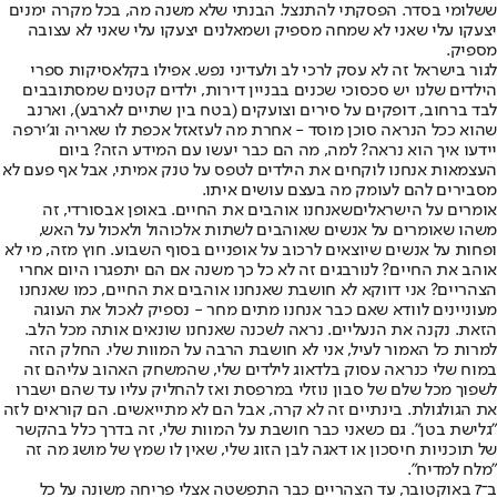
ששלומי בסדר. הפסקתי להתנצל. הבנתי שלא משנה מה, בכל מקרה ימנים
יצעקו עלי שאני לא שמחה מספיק ושמאלנים יצעקו עלי שאני לא עצובה
מספיק.
לגור בישראל זה לא עסק לרכי לב ולעדיני נפש. אפילו בקלאסיקות ספרי
הילדים שלנו יש סכסוכי שכנים בבניין דירות, ילדים קטנים שמסתובבים
לבד ברחוב, דופקים על סירים וצועקים (בטח בין שתיים לארבע), וארנב
שהוא ככל הנראה סוכן מוסד - אחרת מה לעזאזל אכפת לו שאריה וג'ירפה
יידעו איך הוא נראה? למה, מה הם כבר יעשו עם המידע הזה? ביום
העצמאות אנחנו לוקחים את הילדים לטפס על טנק אמיתי, אבל אף פעם לא
מסבירים להם לעומק מה בעצם עושים איתו.
אומרים על הישראלים
שאנחנו אוהבים את החיים. באופן אבסורדי, זה
משהו שאומרים על אנשים שאוהבים לשתות אלכוהול ולאכול על האש,
ופחות על אנשים שיוצאים לרכוב על אופניים בסוף השבוע. חוץ מזה, מי לא
אוהב את החיים? לנורבגים זה לא כל כך משנה אם הם יתפגרו היום אחרי
הצהריים? אני דווקא לא חושבת שאנחנו אוהבים את החיים, כמו שאנחנו
מעוניינים לוודא שאם כבר אנחנו מתים מחר - נספיק לאכול את העוגה
הזאת. נקנה את הנעליים. נראה לשכנה שאנחנו שונאים אותה מכל הלב.
למרות כל האמור לעיל, אני לא חושבת הרבה על המוות שלי. החלק הזה
במוח שלי כנראה עסוק בלדאוג לילדים שלי, שהמשחק האהוב עליהם זה
לשפוך מכל שלם של סבון נוזלי במרפסת ואז להחליק עליו עד שהם ישברו
את הגולגולת. בינתיים זה לא קרה, אבל הם לא מתייאשים. הם קוראים לזה
"גלישת בטן". גם כשאני כבר חושבת על המוות שלי, זה בדרך כלל בהקשר
של תוכניות חיסכון או דאגה לבן הזוג שלי, שאין לו שמץ של מושג מה זה
"מלח למדיח".
ב־7 באוקטובר, עד הצהריים כבר התפשטה אצלי פריחה משונה על כל