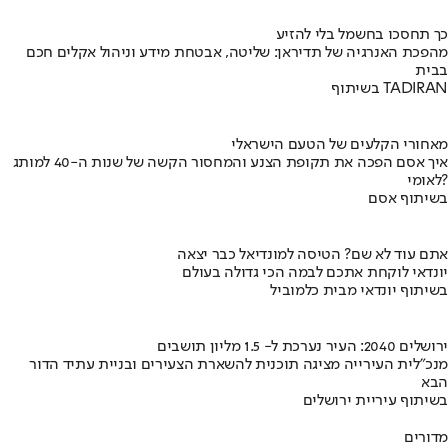
כך תחסכו בחשמל בלי להזיע
מהפכת האנרגיה של תדיראן: שליטה, אבטחת מידע וניהול אקלים חכם
בבית
בשיתוף TADIRAN
מאחורי הקלעים של הטעם הישראלי
איך אסם הפכה את תקופת הצנע והמחסור הקשה של שנות ה-40 למותג
לאומי?
בשיתוף אסם
אתם עוד לא שם? הטיסה למונדיאל כבר יצאה
יונדאי לוקחת אתכם לבמה הכי גדולה בעולם
בשיתוף יונדאי מבית כלמוביל
ירושלים 2040: העיר נערכת ל- 1.5 מליון תושבים
מנכ"לית העירייה מציגה תוכנית להשארת הצעירים ובניית עתיד הדור
הבא
בשיתוף עיריית ירושלים
מדורים