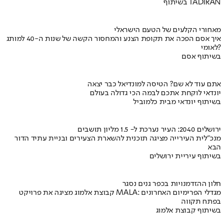
בשיתוף TADIRAN
מאחורי הקלעים של הטעם הישראלי
איך אסם הפכה את תקופת הצנע והמחסור הקשה של שנות ה-40 למותג
לאומי?
בשיתוף אסם
אתם עוד לא שם? הטיסה למונדיאל כבר יצאה
יונדאי לוקחת אתכם לבמה הכי גדולה בעולם
בשיתוף יונדאי מבית כלמוביל
ירושלים 2040: העיר נערכת ל- 1.5 מליון תושבים
מנכ"לית העירייה מציגה תוכנית להשארת הצעירים ובניית עתיד הדור
הבא
בשיתוף עיריית ירושלים
חלון ההזדמנויות בכפר גנים נסגר
קבוצת אלמוג מציגה את פרויקט MALA: מגדלי הפרימיום האחרונים
בפתח תקווה
בשיתוף קבוצת אלמוג