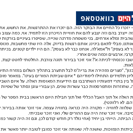
 יזכרו כל החיים את הבוקר הזה. הם יזכרו את ההתרגשות, את החשש, את
 ייצרב בהם וזה יצבע להם את חוויית הזיכרון הזו לתמיד. אוי, כמה עצוב 
ע כשהבית נמלא אורחים, בני משפחה מדרגה שנייה, שסיפרו בעיניים בורקות
אותנו, מבלי לתאם בינינו, אותם רגשות בדיוק. אלה היו שתי מחשבות, מנו
 לא בעסק" ול"אמא'לה, אנחנו כבר לא בעסק". הם היו ילדים קטנים, בכיתה 
קרבי, ארבעים וכמה שנים אחרי.
תוך זיכרוני. מה קרה שם ב־1 בספטמבר 1978, היום שבו נכנסתי לכיתה א'? אני זוכר בבירור תוגה צור
אות.
ון", "מצרים מזהירה את בריה"מ לבל תתערב בתהליך השלום במזרח התיכון"
ון תלמידים התחילו לימודיהם * איום שביתת המורים בעינו". במאמר מוסגר:
, שחוזרות ומתפרסמות כבר עשרות שנים, הן עבורי עוגן נסתר של שפיות וש
ות האלה אל תוך האבל הכללי ואל תוך חבילת היום הראשון בבית הספר של 
. לא רלוונטי).
ווה לחוויה - מקורה היה כנראה בחוויה עצמה. אני זוכר אותה בבירור. ל
בה. אני זוכר שזה היה עם ההורים שלי, ואני זוכר שבכיתי.
ביתה. הייתי בן יחיד (אחי נולד רק חודש קודם לכן, וגם זה היה קשור כמוב
יתות הנמוכות, שושנה לוי, שאותה אני זוכר כמובן לטובה יותר מאשר את 