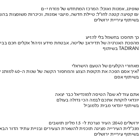
שופינג, אמנות ואוכל: המרכז המתחדש של מזרח י-ם
קפיצה קטנה לחו"ל: טיילת חדשה, מיצגי אמנות, וכיכרות משופצות בהשקעה של 100 מיליון ₪
בשיתוף עיריית ירושלים
כך תחסכו בחשמל בלי להזיע
מהפכת האנרגיה של תדיראן: שליטה, אבטחת מידע וניהול אקלים חכם בבי
בשיתוף TADIRAN
מאחורי הקלעים של הטעם הישראלי
איך אסם הפכה את תקופת הצנע והמחסור הקשה של שנות ה-40 למותג לאומי?
בשיתוף אסם
אתם עוד לא שם? הטיסה למונדיאל כבר יצאה
יונדאי לוקחת אתכם לבמה הכי גדולה בעולם
בשיתוף יונדאי מבית כלמוביל
ירושלים 2040: העיר נערכת ל- 1.5 מליון תושבים
מנכ"לית העירייה מציגה תוכנית להשארת הצעירים ובניית עתיד הדור הבא
בשיתוף עיריית ירושלים