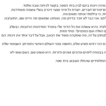
איזה ויכוח בינם לבין בית הספר, בקשר לכיתה שבה אלמד.
־מורים־חברים, יוצרת כל מיני פצעי זיכרון בעלי עוצמה משודרגת.
ת, כי צילמתי אותה משום מה.
, אני כבר לא זוכר בדיוק מה, ואנחנו, שמשום מה היינו שם, התערבנו.
לגדר, והיא עשתה את כל הדרך אלי במורד המדרגות הרחבות, ובשלב
 האלה ועם כפכפים". פחד מוות.
 לצחוק על זה, מה שמקהה מאוד את הכאב, אבל על דבר אחד אין ויכוח: הם
כס הכי רגיש ופגיע שלנו, נחשפו בפני העולם האישי והמרחב העצמאי שלנו
יו בבטחה לימים ארוכים ושנים ודורות. היא פשוט שם. כשם שאני לא