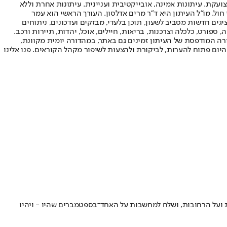
ועקת. עיתונות אמינה, אובייקטיבית ועניינית. עיתונות אחרת וללא
עור החשיפה הגבוה ביותר בימי חול. מו"ל העיתון היא ד"ר מרים אדלסון. העורך הראשי הוא עמר
 והעורך המייסד הוא עמוס רגב. אתרי האינטרנט של "ישראל היום" בעברית ובאנגלית, כמו כן היישומונים (אפליקציות) לאנדרואיד ול-iOS, מציגים חדשות מסביב לשעון, תוכן בלעדי, מבזקים ועדכונים, ניתוחים
, ספורט, כלכלה וצרכנות, בריאות, חיילים, אוכל, יהדות, תיירות ורכב.
דורה המודפסת של העיתון זמינים גם באתר, במהדורה יומית מקוונת,
היום פתוח להערות, לביקורת ולהצעות לשיפור מקהל הקוראים. פנו אלינו
ות ועל הרחובות, ושלח למחשבות על האחד־בספטמברים שהיו - ויהיו