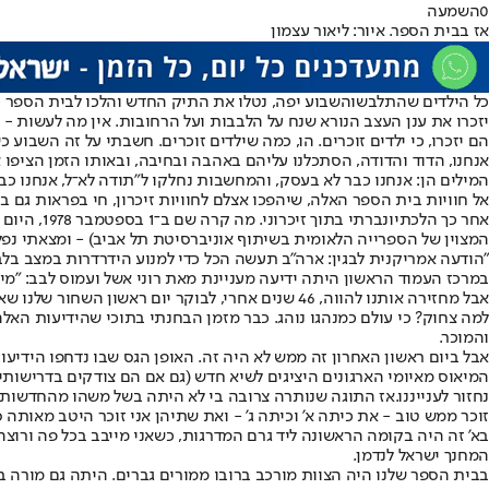
0
השמעה
אז בבית הספר. איור: ליאור עצמון
כל הילדים שהתלבשו
השבוע יפה, נטלו את התיק החדש והלכו לבית הספר -
יזכרו את ענן העצב הנורא שנח על הלבבות ועל הרחובות. אין מה לעשות - זה
הם יזכרו, כי ילדים זוכרים. הו, כמה שילדים זוכרים. חשבתי על זה השבו
אנחנו, הדוד והדודה, הסתכלנו עליהם באהבה ובחיבה, ובאותו הזמן הציפו 
המילים הן: אנחנו כבר לא בעסק, והמחשבות נחלקו ל"תודה לא־ל, אנחנו כבר
אל חוויות בית הספר האלה, שיהפכו אצלם לחוויות זיכרון, חי בפראות גם ב
אחר כך הלכתי
ונברתי ב
המצוין של הספרייה הלאומית בשיתוף אוניברסיטת תל אביב) - ומצאתי נפל
"הודעה אמריקנית לבגין: ארה"ב תעשה הכל כדי למנוע הידרדרות במצב בלבנ
במרכז העמוד הראשון היתה ידיעה מעניינת מאת רוני אשל ועמוס לבב: "מילי
אבל מחזירה אותנו להווה, 46 שנים אחרי, לבוקר יום ראשון השחור שלנו שאל בין בתרי דמעותיו השתרבבו גם הידיעות המאוסות האלה, על איום השביתה, ואז על כך שהיא אכן יצאה לפועל.
למה צחוק? כי עולם כמנהגו נוהג. כבר מזמן הבחנתי בתוכי שהידיעות האלה
והמוכר.
אבל ביום ראשון האחרון זה ממש לא היה זה. האופן הגס שבו נדחפו הידיע
המיאוס מאיומי הארגונים היציגים לשיא חדש (גם אם הם צודקים בדרישותיהם
נחזור לענייננו.
אז התוגה שנותרה צרובה בי לא היתה בשל משהו מהחדשות שנל
זוכר ממש טוב - את כיתה א' וכיתה ג' - ואת שתיהן אני זוכר היטב מאותה סי
בא' זה היה בקומה הראשונה ליד גרם המדרגות, כשאני מייבב בכל פה ורוצה ה
המחנך ישראל לנדמן.
בבית הספר שלנו היה הצוות מורכב ברובו ממורים גברים. היתה גם מורה בכ