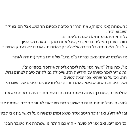
 השמחה (אני מקווה), את הררי האכזבה מסיום החופש, אבל הם בעיקר
השבוע הזה.
 על חוויותיהם מתחילת שנת הלימודים.
סחות באותן המילים בדיוק, רק שכל אחת מהן ביטאה רגש הפוך.
ב' ו־ו', ולא היתה כל ברירה אלא להבין שלמרות שאנחנו לא בעסק החיבור
בת. החלטתי לחטט קצת, אז הלכתי לעיתון מאז. נברתי ב"מעריב" של אותו בוקר (ותודה לאתר
. מה עוד? "משה גנזי עלה לגמר אליפות אירופה בסקי מים".
 צריך לומר משהו על הידיעה הזו, שיכולה גם להיות סיבה לצחוק גדול,
ל יציבות. חשוב שבימי כאוס וחרדה יבליחו עוגנים יציבים של השגרתי
התלמידים, שגם כך היתה כאמור סבוכה ובעייתית - היה נורא והביא את
מעשה, מכל חוויות היום הראשון בבית ספר אני לא זוכר הרבה. שתיים אני
ן לאירוע), ואני זוכר היטב איזה משא ומתן נוקשה מעל ראשי בין אבי לבין
כל המורים, ואם אני לא טועה - היא גם היתה זו שפתרה את משבר הבכי