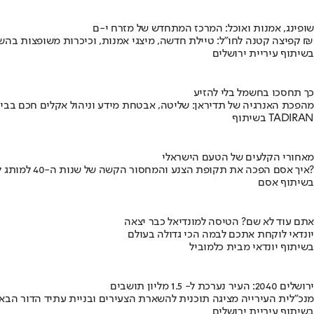
שופינג, אמנות ואוכל: המרכז המתחדש של מזרח י-ם
קפיצה קטנה לחו"ל: טיילת חדשה, מיצגי אמנות, וכיכרות משופצות בהשקעה של 100 מיליון ₪
בשיתוף עיריית ירושלים
כך תחסכו בחשמל בלי להזיע
מהפכת האנרגיה של תדיראן: שליטה, אבטחת מידע וניהול אקלים חכם בבי
בשיתוף TADIRAN
מאחורי הקלעים של הטעם הישראלי
איך אסם הפכה את תקופת הצנע והמחסור הקשה של שנות ה-40 למותג לאומי?
בשיתוף אסם
אתם עוד לא שם? הטיסה למונדיאל כבר יצאה
יונדאי לוקחת אתכם לבמה הכי גדולה בעולם
בשיתוף יונדאי מבית כלמוביל
ירושלים 2040: העיר נערכת ל- 1.5 מליון תושבים
מנכ"לית העירייה מציגה תוכנית להשארת הצעירים ובניית עתיד הדור הבא
בשיתוף עיריית ירושלים