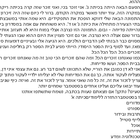
ההוא.
הפעם הבאה היתה בכיתה ג'. אני זוכר בכי, ואני זוכר שזה קרה בכיתה ריק
במקרה הזה, עוד יותר מאשר במקרה הקודם, ברור לי כיום שזה היה זיכרון ר
התמונה הבאה שלי דווקא הופכת את התפקידים. היא שמה אותי במשבצת ההור
בתי הצעירה מתחילה את כיתה ג' או ד'. היא משוחחת עם אמה במסדרון בית ה
נהייתה פדיחה - ובום. התמונה הזו נצרבה אצלי במוח והיא לא תעזוב אותי.
ברור שגם אצלה היא נצרבה. אני גם זוכר מצוין את היום ההוא שבו הגעתי
מסוים כבר הבנתי לאן הדברים הולכים. היא הגיעה אלי ובעיניים דומעות 
מאז, ועד לסוף בית הספר היסודי
, הייתי מגיע לבית הספר רק בחליפה ועניב
זוכרים הכל. הכל הכל הכל.
כמו שאנחנו זוכרים הכל. ומה שהם זוכרים הכי טוב זה מה שאנחנו זוכרים ה
בבית הספר, ועשו פדיחות.
אני לא דן כמובן את הוריי
, שלא התכוונו לשום דבר רע. גם את עצמי איני דן
מצליח לעקור אותה, כך גם את הפדיחות שלי לא יצליחו ילדיי לעקור מתוך ק
צריך לזכור את זה, זה כל מה שאני אומר. צריך לזכור את זה. ואיזה כיף שגיבורת הסיפור כבר בת 19 והתירה לי לכתוב את זה. בהצלחה לכל התלמ
עוד יבואו עליכם ועלינו אחדים בספטמבר שמחים יותר.
טעינו? נתקן! אם מצאתם טעות בכתבה, נשמח שתשתפו אותנו
1 בספטמבר
החזרה ללימודים
כיתה א'
מדורים
ספורט
תרבות ובידור
לייף סטייל
אוכל
תיירות
טכנולוגיה ומדע