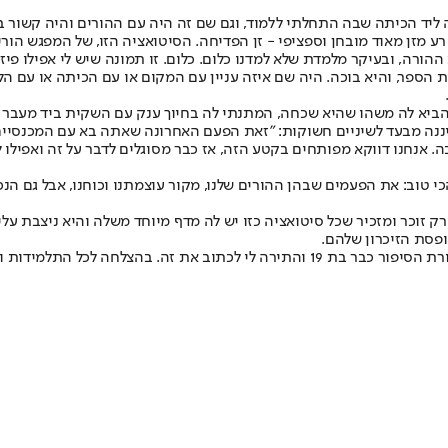
ה ליד הכיתה שבה התחלתי ללמוד, וגם שם זה היה עם ההורים והיה קשור ב
ע מזן מאוד מובחן וספציפי - זן הפדיחה. הסיטואציה הזו, של המפגש הורים
ה, ובעיקר מלמדת שלא למדנו כלום. כלום. זו תמונה שיש לי אפילו פיזי
ספר, והיא בוכה. היה שם איזה עניין עם המקום או עם הכיתה או עם הלוקר
 להביא לה משהו שהיא שכחה, המתנתי לה בחיוך ענק עם השקית ביד מעבר 
סיננה מבעד לשיניים חשוקות: "זאת הפעם האחרונה שאתה בא עם המכנסיים
ה. אנחנו דווקא מפותחים בקטע הזה, אז כבר מסוגלים לדבר על זה ואפילו
כי טוב: את הפעמים שבהן ההורים שלנו, מקור עוצמתנו וכוחנו, אבל גם הנ
, רק זוכר ומזכיר שכל סיטואציה כזו יש לה מדף מיוחד משלה והיא ניצבת על
ופסת הזיכרון שלהם.
ידות והתלמידים שהחלו השבוע בית ספר.