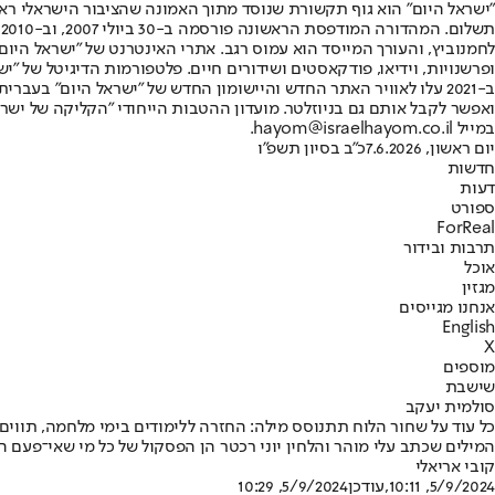
"ישראל היום" הוא גוף תקשורת שנוסד מתוך האמונה שהציבור הישראלי ראוי 
ת
ופרשנויות, וידיאו, פודקאסטים ושידורים חיים. פלטפורמות הדיגיטל של "ישרא
ב-2021 עלו לאוויר האתר החדש והיישומון החדש של "ישראל היום" בע
ואפשר לקבל אותם גם בניוזלטר. מועדון ההטבות הייחודי "הקליקה של ישרא
במייל hayom@israelhayom.co.il.
יום ראשון, 7.6.2026
כ"ב בסיון תשפ"ו
חדשות
דעות
ספורט
ForReal
תרבות ובידור
אוכל
מגזין
אנחנו מגייסים
English
X
מוספים
שישבת
סולמית יעקב
כל עוד על שחור הלוח תתנוסס מילה: החזרה ללימודים בימי מלחמה, תווים
המילים שכתב עלי מוהר והלחין יוני רכטר הן הפסקול של כל מי שאי־פעם 
קובי אריאלי
5/9/2024, 10:11
,עודכן
5/9/2024, 10:29