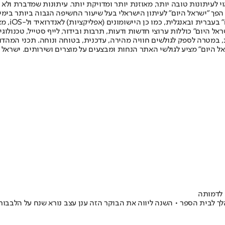
לעיתונות טובה יותר, מאוזנת יותר ומדויקת יותר. עיתונות שמדברת ולא צ
שלום. המהדורה המודפסת הראשונה פורסמה ב-30 ביולי 2007, וב-2010 הפך "ישראל היום" לעיתון הישראלי בעל שי
לחמנוביץ,
ל היום" כוללות ערוצי חדשות ודעות, תרבות ובידור, לייף סטייל, טכנולוגיה
ברית, במטרה לספק לגולשים חוויה מהירה, עדכנית, בטוחה ונוחה. תכני המה
ל היום" מציע לגולשי האתר הנחות ומבצעים על מוצרים ושירותים. ישראל 
 לדמותה
הלך לבית הספר • השנה ליווה את הבוקר הזה ענן עצב נורא שנח על הלבב