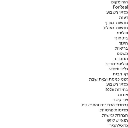
הורוסקופ
ForReal
מגזין השבוע
דעות
חדשות בארץ
חדשות בעולם
פוליטי
ביטחוני
חינוך
בריאות
משפט
תחבורה
פוליטי-מדיני
כללי ומידע
דף הבית
זמני כניסת וצאת שבת
מגזין השבוע
בחירות 2026
אודות
צור קשר
נבחרת הכתבים והפרשנים
מדיניות פרטיות
הצהרת נגישות
תנאי שימוש
כדאי
להכיר