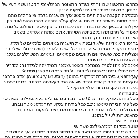
מהרגע הראשון שבו נחתִּי בשדה התעופה הבינלאומי הקטן ועשוי העץ של
בהוטן, הרגשתי מייד שהגעתי למקום הנכון.
הממלכה הקטנה שבה חיים כ־800 אלף תושבים בלבד, 75 אחוזים מהם
בודהיסטים, משתרעת על פני 38 אלף קמ"ר וחבויה בהרי ההימלאיה בין
סין להודו. במשך שנים רבות היתה מבודדת מרצון משאר העולם, על מנת
לשמור על תרבותה ועל צביונה המיוחד, אולם נפתחה אט־אט בשנים
האחרונות לזרים מבחוץ, כמוני.
בהוטן היא מדינה שלא קובעת את הישגיה במונחים כלכליים של תל"ג
לנפש, כמקובל בעולם, אלא במדד של "אושר לאומי" (מושג שנולד אצלה) -
ומצליחה בכך. פגשתי שם תושבים מקסימים ונעימים, המשתלבים בטנגו
נפלא עם הנופים המדהימים.
אמנם לא ניתן לטייל בממלכה באופן עצמאי, תמיד יהיו לצידך נהג ומדריך,
אולם למזלי זכיתי לאירוח ולחסות של מר קרמה נמגאיי (Karma
Namgay), בעל חברת "מרקורי בהוטן" (Mercury Bhutan), אדם אחראי
ומקצועי ובעיקר בן אדם נהדר, שעשה הכל בקארמה הנכונה. זכיתי למסע
במנהרת הזמן, בתקווה שלא תתקלקל.
ביג בודהה
פסל בודהה ענקי, יותר מ־50 מטר גובהו, מהגדולים בעולם,צילום: משה שי
מעל עיר הבירה טימפו ניצב פסל בודהה ענקי, יותר מ־50 מטר גובהו,
מהגדולים בעולם. התיירים והמקומיים שמגיעים למקום נהנים גם
מהאפשרות לטייל בתוכו.
רמזור אנושי
שוטר במקום רמזור,צילום: משה שי
בעיר הבירה טימפו הציבו פעם את הרמזור היחיד במדינה, אך התושבים,
שלא היו מורגלים לחידוש, גרמו לתאונות דרכים. בתוך זמן קצר הסירו את