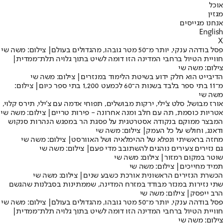
אוכל
מגזין
אנחנו מגייסים
English
X
פסל בודהה ענקי, יותר מ־50 מטר גובהו, מהגדולים בעולם| צילום: משה שי
חוויית הטיול ברחבי המדינה הזו דומה לשיט בתוך גלויה תלת־ממדית|
צילום: משה שי
הדיבייט הוא חלק ידוע בשיטת הלימוד במנזרים| צילום: משה שי
מ־11 בתי ספר בלבד בשנות ה־60 לכמעט 1,200 בתי ספר כיום| צילום:
משה שי
אורז מבושל, סלט צ'ילי, ירקות מבושלים, תפוחי אדמה עם צ׳ילי, תירס קלוי,
אטריות כוסמת, תה עם חלב ומנה אחרונה - פירות טריים| צילום: משה שי
המבצר ממוקם בנקודה אסטרטגית על פסגת הר במפגש הנהרות סנקוש
ודאנג, וחולש על כל העמק| צילום: משה שי
מחזה בראשיתי ונפלא של ההימלאיה ושל האוורסט| צילום: משה שי
גם נזירים צעירים נוהגים להשתובב מדי פעם| צילום: משה שי
שוטר במקום רמזור| צילום: משה שי
תמיד מחייכים| צילום: משה שי
הכשרת הנזירים הראשונית אורכת כשבע שנים| צילום: משה שי
שתי נזירות במנזר מבודד במזרח המדינה, שממתינות בסבלנות שהגשם
הרב ייפסק| צילום: משה שי
פסל בודהה ענקי, יותר מ־50 מטר גובהו, מהגדולים בעולם| צילום: משה שי
חוויית הטיול ברחבי המדינה הזו דומה לשיט בתוך גלויה תלת־ממדית|
צילום: משה שי