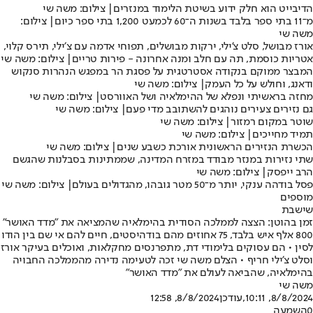
הדיבייט הוא חלק ידוע בשיטת הלימוד במנזרים| צילום: משה שי
מ־11 בתי ספר בלבד בשנות ה־60 לכמעט 1,200 בתי ספר כיום| צילום:
משה שי
אורז מבושל, סלט צ'ילי, ירקות מבושלים, תפוחי אדמה עם צ׳ילי, תירס קלוי,
אטריות כוסמת, תה עם חלב ומנה אחרונה - פירות טריים| צילום: משה שי
המבצר ממוקם בנקודה אסטרטגית על פסגת הר במפגש הנהרות סנקוש
ודאנג, וחולש על כל העמק| צילום: משה שי
מחזה בראשיתי ונפלא של ההימלאיה ושל האוורסט| צילום: משה שי
גם נזירים צעירים נוהגים להשתובב מדי פעם| צילום: משה שי
שוטר במקום רמזור| צילום: משה שי
תמיד מחייכים| צילום: משה שי
הכשרת הנזירים הראשונית אורכת כשבע שנים| צילום: משה שי
שתי נזירות במנזר מבודד במזרח המדינה, שממתינות בסבלנות שהגשם
הרב ייפסק| צילום: משה שי
פסל בודהה ענקי, יותר מ־50 מטר גובהו, מהגדולים בעולם| צילום: משה שי
מוספים
שישבת
זמן בהוטן: הצצה לממלכה הסודית בהימלאיה שהמציאה את "מדד האושר"
800 אלף איש בלבד, 75 אחוזים מהם בודהיסטים, חיים להם אי שם בין הודו
לסין • הם עסוקים בלימודי דת, מתפרנסים מחקלאות, ואוכלים בעיקר אורז
וסלט צ'ילי חריף • הצלם משה שי זכה לטעימה נדירה מהממלכה החבויה
בהימלאיה, שהביאה לעולם את "מדד האושר"
משה שי
8/8/2024, 10:11
,עודכן
8/8/2024, 12:58
0
השמעה