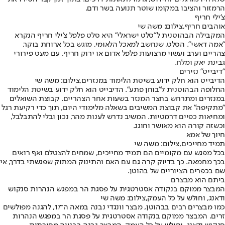
הרמזור והציבו במקומו שוטר תנועה בשר ודם.
צ'ילי חריף
אוהבים חריף,צילום: משה שי
המקבילה הבהוטנית ל"סלט ישראלי" היא סלט פלפל צ'ילי חריף הנקרא
"אמה דאשי". הסלט, שנחשב למאכל הלאומי, מוגש בכל ארוחת בוקר,
צהריים וערב ועשוי מרצועות פלפל אדום או ירוק חריף, עם מעט פירורי
גבינת יאק ומלח.
"דיבייט" נזירים
הדיבייט הוא חלק ידוע בשיטת הלימוד במנזרים,צילום: משה שי
החלופה הבהוטנית ל"בוחן פתע". הדיבייט הוא חלק ידוע בשיטת הלימוד
במנזרים ומתרחש בחצר המנזר בשעות אחר הצהריים. קבוצת השואלים
"מתקיפה" את קבוצת המשיבים בשאלה מלימודי היום, תוך כדי רקיעת רגל
ומחיאות כפיים דרמטיות. המשיב נדרש לענות מהר, נכון ובלי להתבלבל,
וכשזה קורה הוא מאושר וחוגג.
חיוך של אמא
תמיד מחייכים,צילום: משה שי
בכל מפגש עם מקומיים הם תמיד מחייכים, שמחים להצטלם ואף רואים
בכך מחמאה. כך בדיוק קרה גם עם האם והתינוק המתוק שפגשתי בדרך, אי
שם בכפרים הציוריים של בהוטן.
ביתם הוא מבצרם
המבצר ממוקם בנקודה אסטרטגית על פסגת הר במפגש הנהרות סנקוש
ודאנג, וחולש על כל העמק,צילום: משה שי
כמו מבצרים רבים בבהוטן, מבצר וונגדי נבנה במאה ה־17, להגנה מפולשים
זרים. המבצר ממוקם בנקודה אסטרטגית על פסגת הר במפגש הנהרות