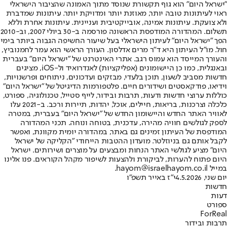
"ישראל היום" הוא גוף תקשורת שנוסד מתוך האמונה שהציבור הישראלי
ראוי לעיתונות טובה יותר, מאוזנת יותר ומדויקת יותר. עיתונות שמדברת
ולא צועקת. עיתונות אמינה, אובייקטיבית ועניינית. עיתונות אחרת וללא
תשלום. המהדורה המודפסת הראשונה פורסמה ב-30 ביולי 2007, וב-2010
הפך "ישראל היום" לעיתון הישראלי בעל שיעור החשיפה הגבוה ביותר בימי
חול. מו"ל העיתון היא ד"ר מרים אדלסון. העורך הראשי הוא עמר לחמנוביץ,
והעורך המייסד הוא עמוס רגב. אתרי האינטרנט של "ישראל היום" בעברית
ובאנגלית, כמו כן היישומונים (אפליקציות) לאנדרואיד ול-iOS, מציגים
חדשות מסביב לשעון, תוכן בלעדי, מבזקים ועדכונים, ניתוחים ופרשנויות,
וידיאו, פודקאסטים ושידורים חיים. פלטפורמות הדיגיטל של "ישראל היום"
כוללות ערוצי חדשות ודעות, תרבות ובידור, לייף סטייל, טכנולוגיה, ספורט,
כלכלה וצרכנות, בריאות, חיילים, אוכל, יהדות, תיירות ורכב. ב-2021 עלו
לאוויר האתר החדש והיישומון החדש של "ישראל היום" בעברית, במטרה
לספק לגולשים חוויה מהירה, עדכנית, בטוחה ונוחה. תכני המהדורה
המודפסת של העיתון זמינים גם באתר, במהדורה יומית מקוונת, ואפשר
לקבל אותם גם בניוזלטר. מועדון ההטבות הייחודי "הקליקה של ישראל
היום" מציע לגולשי האתר הנחות ומבצעים על מוצרים ושירותים. ישראל
היום פתוח להערות, לביקורת ולהצעות לשיפור מקהל הקוראים. פנו אלינו
במייל hayom@israelhayom.co.il.
יום שני, 4.5.2026
י"ז באייר תשפ"ו
חדשות
דעות
ספורט
ForReal
תרבות ובידור