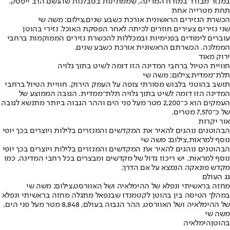
במנזר מבודד במזרח המדינה, שממתינות בסבלנות שהגשם הרב ייפסק.
תחת מטרייה אחת
הכשרת הנזירים הראשונית אורכת כשבע שנים,צילום: משה שי
שני נזירים צעירים חוזרים לכיתה לאחר הפסקת האוכל. נזירי בהוטן
עוברים לימודים בפנימיות ובמכללות להכשרת נזירים הממוקמות ברחבי
הממלכה. הכשרתם הראשונית אורכת כשבע שנים.
ירוק מאוד
חוויית הטיול ברחבי המדינה הזו דומה לשיט בתוך גלויה
תלת־ממדית,צילום: משה שי
תושב בהוטני בלבוש מסורתי צופה על העמק הירוק. חוויית הטיול ברחבי
המדינה הזו דומה לשיט בתוך גלויה תלת־ממדית. הגובה הממוצע של
העמקים הוא כ־2,200 מטר מעל פני הים וההר הגבוה ביותר מתנשא לגובה
של כ־7,570 מטרים.
אור יקרות
הבהוטנים נוהגים להאיר את המקדשים והמנזרים בלילות ויוצרים בכך יופי
נוסף למראות,צילום: משה שי
הבהוטנים נוהגים להאיר את המקדשים והמנזרים בלילות ויוצרים בכך יופי
נוסף למראות. יש ריכוז גדול של מקדשים ומבצרים בכל רחבי המדינה, כמו
מקדש פונאקה הנמצא על אם הדרך.
גג העולם
מחזה בראשיתי ונפלא של ההימלאיה ושל האוורסט,צילום: משה שי
במהלך הטיסה בין בהוטן לקטמנדו שבנפאל מתגלה מחזה בראשיתי ונפלא
של ההימלאיה ושל האוורסט, ההר הגבוה בעולם, 8,848 מטר מעל פני הים.
משה שי
בהוטן
הימלאיה