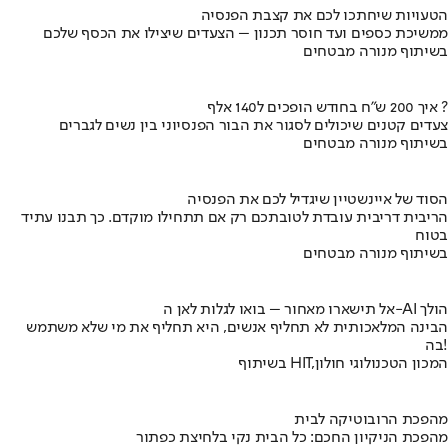
הטעויות שיחתכו לכם את קצבת הפנסיה
ממשיכת כספים ועד חוסר תכנון – הצעדים שיצילו את הכסף שלכם
בשיתוף מנורה מבטחים
איך 200 ש"ח בחודש הופכים ל140 אלף ?
צעדים קטנים שיכולים לסגור את הבור הפנסיוני בין נשים לגברים
בשיתוף מנורה מבטחים
הסוד של איינשטיין שיגדיל לכם את הפנסיה
הריבית דריבית עובדת לטובתכם רק אם תתחילו מוקדם. כך תבנו עתיד
בטוח
בשיתוף מנורה מבטחים
אל תישארו מאחור – בואו לגלות לאן ה-AI הולך
הבינה המלאכותית לא תחליף אנשים, היא תחליף את מי שלא משתמש
בה!
בשיתוף HIT,המכון הטכנולוגי חולון
מהפכת הרובוטיקה לבית
מהפכת הניקיון החכם: כל הבית נקי בלחיצת כפתור