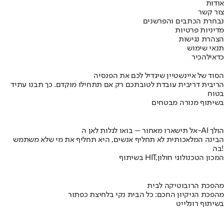
אודות
צור קשר
נבחרת הכתבים והפרשנים
מדיניות פרטיות
הצהרת נגישות
תנאי שימוש
כדאי
להכיר
הסוד של איינשטיין שיגדיל לכם את הפנסיה
הריבית דריבית עובדת לטובתכם רק אם תתחילו מוקדם. כך תבנו עתיד
בטוח
בשיתוף מנורה מבטחים
אל תישארו מאחור – בואו לגלות לאן ה-AI הולך
הבינה המלאכותית לא תחליף אנשים, היא תחליף את מי שלא משתמש
בה!
בשיתוף HIT,המכון הטכנולוגי חולון
מהפכת הרובוטיקה לבית
מהפכת הניקיון החכם: כל הבית נקי בלחיצת כפתור
בשיתוף רונלייט