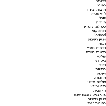
מדורים
ספורט
תרבות ובידור
לייף סטייל
אוכל
תיירות
טכנולוגיה ומדע
הורוסקופ
ForReal
מגזין השבוע
דעות
חדשות בארץ
חדשות בעולם
פוליטי
ביטחוני
חינוך
בריאות
משפט
תחבורה
פוליטי-מדיני
כללי ומידע
דף הבית
זמני כניסת וצאת שבת
מגזין השבוע
בחירות 2026