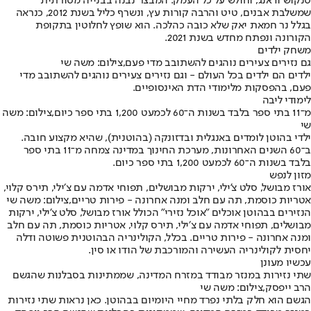
סנקוש ודאנג, וחולש על כל העמק. המבצר נבנה בבנייה מסורתית
שמשלבת אבנים, טיט והרבה קורות עץ, ונשרף כליל בשנת 2012, כנראה
בגלל נר חמאת יאק שלא כובה כהלכה. הוא שופץ לחלוטין בתקופת
הקורונה ונפתח מחדש בשנת 2021.
משחק ילדים
גם נזירים צעירים נוהגים להשתובב מדי פעם,צילום: משה שי
ילדים הם ילדים בכל העולם - וגם נזירים צעירים נוהגים להשתובב מדי
פעם, בהפסקות מלימודי הדת האינסופיים.
לימודי ליבה
מ־11 בתי ספר בלבד בשנות ה־60 לכמעט 1,200 בתי ספר כיום,צילום: משה
שי
ילדי בהוטן לומדים באנגלית ובדזונקה (בהוטנית), שהיא מקצוע חובה.
ב־60 השנים האחרונות, מערכת החינוך במדינה צמחה מ־11 בתי ספר
בלבד בשנות ה־60 לכמעט 1,200 בתי ספר כיום.
מזון לנפש
אורז מבושל, סלט צ'ילי, ירקות מבושלים, תפוחי אדמה עם צ׳ילי, תירס קלוי,
אטריות כוסמת, תה עם חלב ומנה אחרונה - פירות טריים,צילום: משה שי
הנזירים בבהוטן אוכלים ״אוכל נזירי" הכולל אורז מבושל, סלט צ'ילי, ירקות
מבושלים, תפוחי אדמה עם צ׳ילי, תירס קלוי, אטריות כוסמת, תה עם חלב
ומנה אחרונה - פירות טריים. בכלל, הקולינריה הבהוטנית פשוטה ודלה
יחסית לקולינריה העשירה והמורכבת של הודו או סין.
עכשיו מעונן
שתי נזירות במנזר מבודד במזרח המדינה, שממתינות בסבלנות שהגשם
הרב ייפסק,צילום: משה שי
הגשם הוא חלק בלתי נפרד מחיי היומיום בבהוטן. כאן נראות שתי נזירות