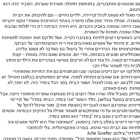
גם זאטוטים ומתבגרים, בתוספת חתולה משירת שערות, הסביר הזה הוא
הטופ.
כי מאוד לא פשוט לנהל קריירה, ילדים וחיים - וגם לתקתק את הבית
בשגרה. אפילו וונדר וומן שלנו סיפרה באחד הראיונות שאחרי טקס יוקרתי
שבו היתה עטופה באבק כוכבים, היא חזרה הביתה רק כדי לגלות שהבת
שלה שפכה חומוס על השטיח.
רוב האנשים רוצים לחיות בסביבה נקייה. אצל חלקם זאת הופכת למשימת
חיים. זן מיוחד של אנשים שאוהבים את ריח האקונומיקה על הבוקר.
שמקרצפים את הכיריים אחרי כל בישול, גם כשדבר לא נשפך עליהן.
שמחליפים מצעים בהגזמה, מדי יום. אנשים שאם נודה באמת - קצת
מעוררים קנאה, כל עוד הם לא זורקים בשישי בצהריים את הילדים מחוץ
לבית כדי לשמור עליו נקי.
לחלקנו יש יום ניקיון שבועי, שבו מצחצחים גם את הזוויות שמאחורי
השירותים וגם שואבים מתחת לספה. אחרים מסתפקים בבלאגן מנוהל: יש
מה ללבוש, יש במה לאכול, ושאר הבית בסך הכל בסדר כזה. לא יותר, לא
פחות. כאוס מאורגן.
בדיוק בשביל אלה שהיו אולי רוצים בית מצוחצח שמריח מחומרי ניקוי, אבל
נאבקים בפועל בבלאגן, נולד הספר "אני בסדר, הבית בסדר" של קיי־סי
דיוויס, שתורגם השנה לעברית (הוצאת מודן). ספר שיכול להקל על
בלאגניסטים או על מי שמתקשים לשמור אפילו על הניקיון הבסיסי. אנשים
שצריכים להבין שגם בית "בסדר" הוא ממש בסדר.
קיי־סי דיוויס בסלון ביתה ביוסטון. "השאיפה שלי היא ללמד אנשים איך
לחיות עם הבית כפי שהוא, בצורה פונקציונלית, בלי להתמכר
לסידור",צילום: Julie Soefer
"הסוד שלי הוא שאני מחפפת הכל", מתוודה בפניי קיי־סי. גישה די חמודה