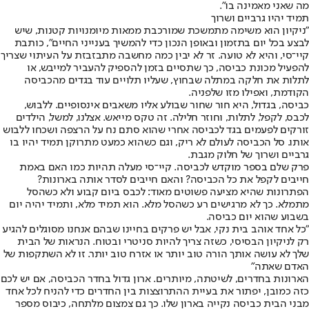
מה שאני מאמינה בו".
תמיד יהיו גרביים ושרוך
"ניקיון הוא משימה מתמשכת שמורכבת ממאות מיומנויות קטנות, שיש
לבצע בכל יום בתזמון ובאופן הנכון כדי להמשיך בענייני החיים", כותבת
קיי־סי, והיא לא טועה. זר לא יבין כמה מחשבה מתבזבזת על העיתוי שצריך
להפעיל מכונת כביסה, כך שתסיים בזמן להספיק להעביר למייבש, או
לתלות את חלקה במתלה שבחוץ, שעליו תלויים עוד בגדים מהכביסה
הקודמת, ואפילו מזו שלפניה.
כביסה, בגדול, היא חור שחור שבולע אליו משאבים אינסופיים. ללבוש,
לכבס, לקפל, לתלות, וחוזר חלילה. זה טקס מייאש. אצלנו, למשל, הילדים
זורקים לפעמים בגד לכביסה אחרי שהוא סתם נח על הרצפה ושכחו ללבוש
אותו. סל הכביסה לעולם לא ריק, וגם כשהוא כמעט מתרוקן תמיד יהיו בו
גרביים ושרוך של חלוק מגבת.
פרק שלם בספר מוקדש לכביסה. קיי־סי מעלה תהיות כמו האם באמת
חייבים לקפל את כל הכביסה? והאם חייבים לסדר אותה בארונות?
הפתרונות שהיא מציעה פשוטים מאוד: לכבס ביום קבוע ולא כשהסל
מתמלא. כך לא מרגישים רע כשהסל מלא. הוא תמיד מלא, ותמיד יהיה יום
בשבוע שהוא יום כביסה.
"כל אחד אוהב בית נקי, אבל יש פרקים בחיינו שבהם אנחנו מסוגלים להגיע
רק לניקיון הבסיסי, כשזה צריך להיות סניטרי ובטוח. הנראות של הבית
שלך לא עושה אותך הורה טוב יותר או אזרח טוב יותר. זו לא השתקפות של
האדם שאתה"
הארונות בחדרים, לשיטתה, מיותרים. ארון גדול בחדר הכביסה, אם יש לכם
כזה כמובן, יפתור את בעיית ההתרוצצות בין החדרים כדי להניח לכל אחד
מבני הבית כביסה נקייה בארון שלו. כך גם צמצום מלתחה, כיבוס מספר