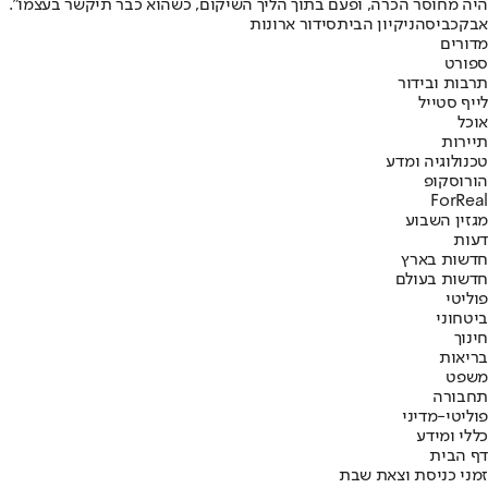
היה מחוסר הכרה, ופעם בתוך הליך השיקום, כשהוא כבר תיקשר בעצמו".
אבק
כביסה
ניקיון הבית
סידור ארונות
מדורים
ספורט
תרבות ובידור
לייף סטייל
אוכל
תיירות
טכנולוגיה ומדע
הורוסקופ
ForReal
מגזין השבוע
דעות
חדשות בארץ
חדשות בעולם
פוליטי
ביטחוני
חינוך
בריאות
משפט
תחבורה
פוליטי-מדיני
כללי ומידע
דף הבית
זמני כניסת וצאת שבת