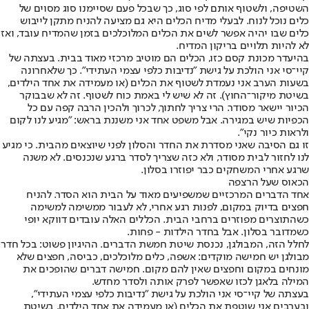
השטיפה, ולשטוף אותם לפי סוג, כך שבכל פעם שסיימנו סוג מסוים של
כלים נוכל לנוח. לבעלי מדיח הכלים היא גם מציעה להניח מתקן לייבוש
כלים שבו יהיה אפשר לשים את הכלים המלוכלכים בזמן שהמדיח עובד, ואז
לא להיות תלויים בריקון המדיח.
בהיעדר מכונת קסם כזו, הכלים הם מוטיב מרכזי מאוד בבית. בעצתה של
קיי־סי אני הולכת על גישת "נדיבות כלפי עצמי העתידי". כך שלאחרונה
בשעות הערב אני נעמדת לשטוף את הכלים (או מעמידה את אחד הילדים,
בשיטת מיקור־החוץ). זה לא שיש לי באמת כוח לשטוף. זה לא שבבוקר
הכיור יישאר מסודר. הרי צריך לחתוך, לכרוך ולהכין הרבה קפה עם כל
הכפיות שיש במגירה. אבל משפט אחד אני משננת בראש: "מגיע לנו לקום
ולראות כיור נקי".
זו גם הסיבה שאני מסדרת את החדר והסלון לפני שיוצאים מהבית. כי מגיע
לנו לחזור לבית מסודר, ולא כזה שצריך לסדר ברגע שנכנסים. לא משנה
שרגע אחרי המשחקים כבר יפוזרו בסלון.
הכאוס שעל הרצפה
אחד הדברים המרכזיים שמשפיעים מאוד על הבית הוא הסדר. להניח
חפצים בדיוק במקום, לפנות רגע אחרי, לא לעבור ממשימה למשימה
כשהתוצרים מפוזרים ברחבי הבית. הכללים האלה עובדים דווקא יופי
כשמדובר בסלון. אבל בחדר הילדות - פחות.
לחלל הזה, המבולגן, נכנסת שיטת חמשת הדברים. ההיגיון פשוט: בכל חדר
מבולגן יש חמישה מוקדים: אשפה, כלים מלוכלכים, כביסה, חפצים שלא
מונחים במקום וחפצים שאין להם מקום. חמישה דברים שהופכים את
המילה בלאגן לכזו שאפשר לפרק אותה ולסדר מחדש.
בעצתה של קיי־סי אני הולכת על גישת "נדיבות כלפי עצמי העתידי",
ובערבים אני שוטפת את הכלים (או מעמידה את אחד הילדים, בשיטת