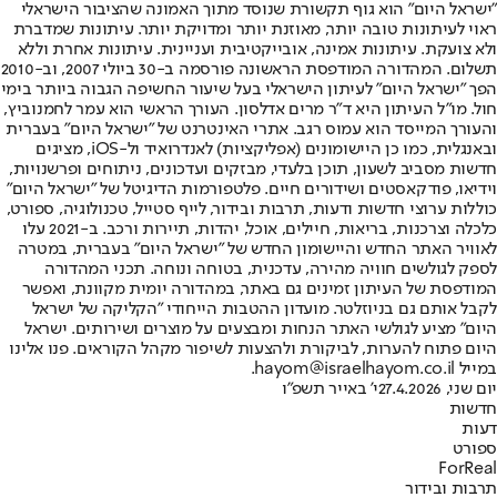
"ישראל היום" הוא גוף תקשורת שנוסד מתוך האמונה שהציבור הישראלי
ראוי לעיתונות טובה יותר, מאוזנת יותר ומדויקת יותר. עיתונות שמדברת
ולא צועקת. עיתונות אמינה, אובייקטיבית ועניינית. עיתונות אחרת וללא
תשלום. המהדורה המודפסת הראשונה פורסמה ב-30 ביולי 2007, וב-2010
הפך "ישראל היום" לעיתון הישראלי בעל שיעור החשיפה הגבוה ביותר בימי
חול. מו"ל העיתון היא ד"ר מרים אדלסון. העורך הראשי הוא עמר לחמנוביץ,
והעורך המייסד הוא עמוס רגב. אתרי האינטרנט של "ישראל היום" בעברית
ובאנגלית, כמו כן היישומונים (אפליקציות) לאנדרואיד ול-iOS, מציגים
חדשות מסביב לשעון, תוכן בלעדי, מבזקים ועדכונים, ניתוחים ופרשנויות,
וידיאו, פודקאסטים ושידורים חיים. פלטפורמות הדיגיטל של "ישראל היום"
כוללות ערוצי חדשות ודעות, תרבות ובידור, לייף סטייל, טכנולוגיה, ספורט,
כלכלה וצרכנות, בריאות, חיילים, אוכל, יהדות, תיירות ורכב. ב-2021 עלו
לאוויר האתר החדש והיישומון החדש של "ישראל היום" בעברית, במטרה
לספק לגולשים חוויה מהירה, עדכנית, בטוחה ונוחה. תכני המהדורה
המודפסת של העיתון זמינים גם באתר, במהדורה יומית מקוונת, ואפשר
לקבל אותם גם בניוזלטר. מועדון ההטבות הייחודי "הקליקה של ישראל
היום" מציע לגולשי האתר הנחות ומבצעים על מוצרים ושירותים. ישראל
היום פתוח להערות, לביקורת ולהצעות לשיפור מקהל הקוראים. פנו אלינו
במייל hayom@israelhayom.co.il.
יום שני, 27.4.2026
י' באייר תשפ"ו
חדשות
דעות
ספורט
ForReal
תרבות ובידור