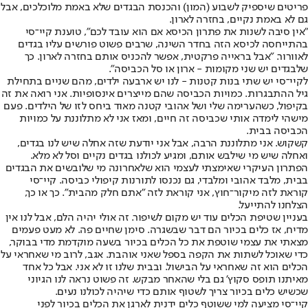
פריטים שיספיק לשבוע (המון) והכנסת הבגדים שלא באמת מלוכלכים, אבל
גם לא באמת נקיים, בחזרה לארון.
"אין סיבה לשנות את פתרון הכיסא אם הוא עובד לכם", טוענת קיי־סי
בהתייחסה לכיסא הזה בחדר השינה, שרבים פשוט פורשים עליו בגדים
לאוורור. "אבל בראייה פרקטית, אפשר להכניס אותם בחזרה לארון. כך
שלבגדים יש שני מקומות - ארון או סל הכביסה".
לקיי־סי יש שתי בנות קטנות - לנו יש ארבעה ילדים, מהם שניים בתחילת
גיל ההתבגרות. כמויות הכביסה שהם מייצרים אינסופיות. אני רואה את זה
בקיפול, כשהערימה שלי ושל אהובי קטנה מאוד ביחס לזו של הילדים. פעם
מישהי לימדה אותי שכביסה זה חיים, ומאז אני לא מתלוננת על כמויות
הכביסה בבית.
קשקוש. אני מתלוננת הרבה, אבל אני יודעת שזה אחלה שיש לנו בגדים,
ואחלה שיש מי שילבש אותם, ומגיע לכולנו בגדים נקיים וסל לא מלא.
הפתרון העיקרי שאימצתי לעצמי הוא שלאחרונה מי שלובשים את הבגדים
בבית, מלבד אהובי ומלבדי, גם נכנסו לתורנות קיפולי כביסה. קיי־סי
קוראת לזה מיקור־חוץ, אני קוראת לזה "אתם חלק מהבית". כך או כך,
הצלחנו להתייעל.
בעניין שטיפת הכלים עוד יש מקום לשיפור. זה אולי יהיה הלם, אבל לנו אין
מדיח, אז כלים בכיור הם דבר שבשגרה. סימן שחיים פה. לא מעט פעמים
מצאתי את עצמי שוטפת את כל הכלים בכיור בשעה מוקדמת מדי בבוקר,
כדי שאוכל לשתות את הקפה בספל שאני אוהבת. אגב, לרוב מי שאחראי על
הכלים הוא זה שאחראי על הבישול. ובבית שלנו זו לא אני. אבל כל אחד
מאיתנו תופס סקוץ' גם בלי שהאחר מבקש. זה פשוט נראה לנו הגיוני
שכשיש כלים בכיור צריך לשטוף אותם כדי שיהיה לכולנו נעים.
קיי־סי מציעה למי ששוטף כלים ידנית לארגן את הכלים בכיור לפני