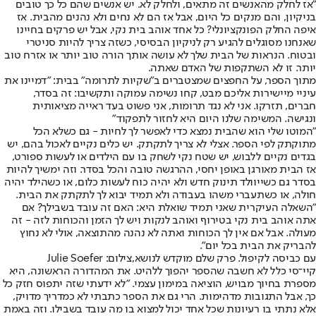
"אז לחלק מהאנשים זה מתאים, ולחלק לא. יש אנשים שהם כל כך טובים
בניקיון, והם מנקים כל היום, אבל אז הם לא נחים ולא נהנים מהבית. אז
איפה החלק הפונקציונלי? כל אחד אוהב בית נקי, אבל יש פרקים בחיינו
שאנחנו מסוגלים להגיע רק לניקיון הבסיסי, כשזה צריך להיות סניטרי
ובטוח. הנראות של הבית שלך לא עושה אותך הורה טוב יותר או אזרח טוב
יותר. זו לא השתקפות של האדם שאתה.
מתוך הספר, על החפצים שמצטברים ב"שקיות לתרומה" בבית: "דמיינו את
עיניי מיישירות אליכם מבט, קחו נשימה עמוקה ותקשיבו: זה בסדר,
חברים, תזרקו. אני לא נגד תרומות, אני פשוט בעד ראייה מציאותית
ונגישה. המשימה שלנו היום היא לחזור לתפקוד"
"המוטו שלי הוא שהבית נמצא כדי לאפשר לך לחיות - גם כשלא הכל
מתוקתק לפי הספר. אצלי לא צריך לתקתק. יש כלים נקיים לאכול בהם, יש
בגדים נקיים ללבוש, יש שטח נקי לשחק בו עם הילדים או לעשות ספורט,
אז הבית מאורגן באופן יחסי, ההרגשה טובה והכל בסדר. וזה ימשיך להיות
בסדר גם כשייוולד תינוק חדש ולא יהיה כוח לעשות כלום, או כשהילד יהיה
חולה, או כשתעברי משהו בעבודה ולא תמיד יבוא לך לתקתק את הבית.
"השאלה העיקרית שאני תמיד שואלת היא: האם זה עובד בשבילך? אם
אתה אוהב בית נקי בטירוף ואוהב לנקות ויש לך הזמן והכוחות לזה - זה
מעולה. אבל אם אין לך הכוחות ואתה לא נהנה מהתוצאה, אולי לא נחוץ
להבריק את הבית בכל יום".
עם כביסה לקיפול. פרק שלם מוקדש לנושא,צילום: Julie Soefer
קיי־סי כלל לא חשבה שהספר יהפוך ללהיט. את המהדורה הראשונה, היא
מספרת בחיוך מבויש, הוציאה במימון עצמי. "לא ידעתי שזה יתפוס חזק כל
כך, אבל התגובות מדהימות. הרי גם את הספר כתבתי לא כמדריך מדויק,
אלא נתתי בו רעיונות שכל אחד יכול למצוא בו מה עובד בשבילו. וזה באמת