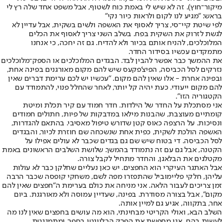
מיקור־חוץ). זה לא שיש לי באמת כוח לשטוף, אבל משפט אחד שלה רץ לי
בראש: "מגיע לנו לקום ולראות כיור נקי"
לפי שיטת קיי־סי, צריך לאסוף את האשפה ולשים בשקית, אבל עדיין לא
לגשת לזרוק את השקית בפח. בשלב השני צריך לאסוף את הכלים
המלוכלכים, להניח אותם בכיור ולא להדיח. גם זה יחכה, כי אנחנו
מתמקדים עכשיו בסידור החדר.
את ההמשך כבר אפשר להבין לבד. הבגדים המלוכלכים או הספק־מלוכלכים
נזרקים לסל הכביסה, הפיצ'פקעס שיש להם מקום מאורגנים בפינה אחת,
ובפינה אחרת - אלו שאין להם מקום. "עכשיו יש לכם ערימת דברים שאין
להם מקום ייעודי. כעת יהיה קל יותר, לאחר שהחלל פנוי, להתמודד עם
הקטגוריה הזו".
אני מסתכלת על החדר של הילדות. חדר חמוד עם קיר תכלת ומיטת
קומתיים מעוצבת, שהבנות מילאו במדבקות של פיות, חתולים חמודים
ונסיכות. על הרצפה כאוס קטן שדורש טיפול מאסיבי. בהתאם להגדרות,
האשפה הולכת לשקית, כפית אחת שנשכחה שם חוזרת לכיור, והבגדים
לסל הכביסה. די בטוח שיש שם גם בגדים שכבר לא עולים אפילו על
הקטנה, אבל גם עם זה נתמודד בהמשך. שלושת השלבים הראשונים באמת
מקטלגים את הבלאגן, והחדר מתחיל לקבל צורה.
אבל האתגר העיקרי הוא החפצים. יש כאן נעליים שחלקן כבר לא עולות
עליהן, חלקי פליימוביל שהתפזרו מפה לשם, משחקי קופסה שכבר הרבה
זמן צריכים לעבור הלאה. אני מניחה את כולם בערימת ה"חפצים שאין להם
מקום", אבל בצורה מסודרת. בפינה, שעדיין עמוסה ולא מאורגנת. ביום
אחר, בתקווה, אגיע גם למיין אותה.
השלב הבא, ואולי הקריטי מבחינתי, הוא מה עושים בחפצים שאין לנו מה
לעשות בהם. אני מחפשת את הפרק הרלוונטי בספר, ומתמגנטת.