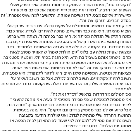
"תקשיבו טוב", נפתח הפרק העוסק בתרומות בספר, אולי הפרק שעלי
השפיע הכי הרבה. "דמיינו את כפות ידיי חופנות את פניכם ואת עיניי
מיישירות אליכם מבט. קחו נשימה עמוקה, ותקשיבו למה שאני אומרת. 'זה
בסדר, חברים, תזרקו את זה'".
אני קוראת את המשפט ומסתכלת על שקית גדולה עם בגדים שהבן שלי
הוציא מהארון. היא פה כבר חודשיים, מחכה להיתרם. לצידה, אחר כבוד,
מונח התיק של הגדולה מכיתה א'. היא כבר בכיתה ד'. רצתה חדש ברגע
האחרון, ממש ביום האחרון של אוגוסט, כשהעמותות שאספו תיקים כבר
היו מסודרות. גם הקטנה, שהחלה את צעדיה הראשונים בלימודים. בצד
נמצאת שקית גדולה עם בלוני "יום הולדת שמח" שהאוויר מסרב לצאת
מהם. ניפחנו אותם בשביל בת ה־4. היא חגגה בסוף יולי, ועכשיו ספטמבר.
אני מסתכלת על הערימה וממש מדמיינת את קיי־סי תופסת אותי ומנערת
את ראשי - תזרקי את זה. "אני לא נגד תרומות, אני פשוט בעד ראייה
מציאותית ונגישה. המשימה שלנו היום היא לחזור לתפקוד", היא מסבירה.
חשוב להיות אקולוגיים, חשוב לתרום לזולת, אבל גם חשוב לשמור על
הבריאות הנפשית שלנו, וכרגע השקיות האלה שתקועות בחדר לא תורמות
לאף אחד.
ואז המילים מהדהדות בראשי: "תזרקו את זה".
אני מסמסת למטפלת שאני מכירה מפנימייה בעיר. אני נוהגת להעביר
לידיה בגדים בכל פעם שמישהו בבית מפנה דברים מהארון. "תודה רבה,
אבל כרגע יש לנו כבר מספיק בגדים וגם תיקים", היא עונה בנעימות.
תחושת החרדה שלי מתחילה לגדול, ואני שולחת הודעה בקבוצה
השכונתית עם סמיילי: "למסירה למי שעוד לא התארגן לבית הספר, או
שחוגג יום הולדת". בתגובות - צרצרים.