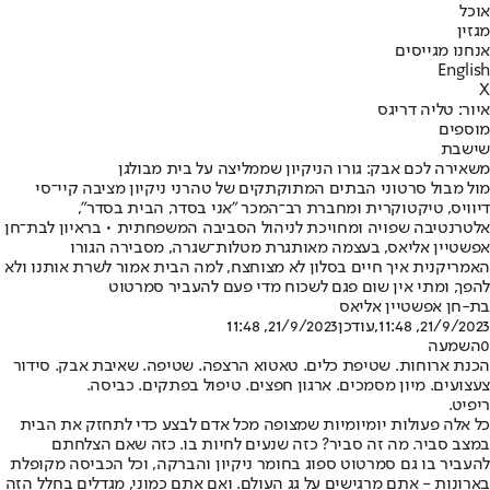
אוכל
מגזין
אנחנו מגייסים
English
X
איור: טליה דריגס
מוספים
שישבת
משאירה לכם אבק: גורו הניקיון שממליצה על בית מבולגן
מול מבול סרטוני הבתים המתוקתקים של טהרני ניקיון מציבה קיי־סי
דיוויס, טיקטוקרית ומחברת רב־המכר "אני בסדר, הבית בסדר",
אלטרנטיבה שפויה ומחויכת לניהול הסביבה המשפחתית • בראיון לבת־חן
אפשטיין אליאס, בעצמה מאותגרת מטלות־שגרה, מסבירה הגורו
האמריקנית איך חיים בסלון לא מצוחצח, למה הבית אמור לשרת אותנו ולא
להפך, ומתי אין שום פגם לשכוח מדי פעם להעביר סמרטוט
בת-חן אפשטיין אליאס
21/9/2023, 11:48
,עודכן
21/9/2023, 11:48
0
השמעה
הכנת ארוחות. שטיפת כלים. טאטוא הרצפה. שטיפה. שאיבת אבק. סידור
צעצועים. מיון מסמכים. ארגון חפצים. טיפול בפתקים. כביסה.
ריפיט.
כל אלה פעולות יומיומיות שמצופה מכל אדם לבצע כדי ל
תחזק את הבית
במצב סביר
. מה זה סביר? כזה שנעים לחיות בו. כזה שאם הצלחתם
להעביר בו גם סמרטוט ספוג בחומר ניקיון והברקה, וכל הכביסה מקופלת
בארונות - אתם מרגישים על גג העולם. ואם אתם כמוני, מגדלים בחלל הזה