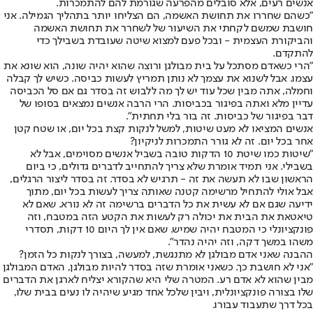
אנשים רעים, אלא סובלים מהפרעה שגורמת להם להתמכרות.
"כשהם שחררו את תחושת האשמה, הם הצליחו יותר בתהליך הגמילה. אני
חושבת שמשם לקחתי את השיעור של לשחרר את תחושת האשמה
והביקורת העצמית - ובכל פעם למצוא שיטה שעובדת בשבילך כדי
להתקדם.
"הרי כשאדם מסתכל על בית מבולגן ורוצה שהוא יהיה שונה, הוא שונא את
עצמו. אבל לשנוא את עצמך לא נותן תמריץ לעשות כביסה. כשיש לך קבלה
וחמלה, אתה מבין שכל עוד יש לך מה ללבוש זה בסדר גם אם סל הכביסה
עדיין מלא ואתה בפיגור בכביסות. הרי הרבה אנשים נמצאים בסופו של
דבר בפיגור של כביסות. זה בור בלי תחתית".
אנשים המציאו לא מעט שיטות, למשל לנקות קצת בכל יום, או שטח קטן
אחר בכל יום. זה לא גורר התמכרות לניקיון?
"שיטות כמו שיטת 10 הדקות טובה בשביל אנשים מסוימים, אבל לא
בשבילי. אני תמיד אומרת שלא צריך להתחייב לדברים גדולים, כי ביום
הראשון שבו לא תעשה את זה - תרגיש לא בסדר. זה בסדר ליצור הרגלים,
אבל אולי להתחיל מרשימה קטנה שאותה צריך לעשות בכל יום, מתוך
ידיעה שגם אם לא עשית את כל הדברים ברשימה זה לא נורא. שאם לא
טיאטאת את הבית את יכולה רק לעשות את הקטע הזה במטבח, וזה
פונקציונלי כי המטבח יהיה שמיש. שאם אין לך היום 10 דקות, תסדרי
משהו במשך דקה, וזה יהיה נהדר".
ההבנה שאני אדם מבולגן לא מתנגשת, למעשה, בצורך לנקות כל הזמן?
"אני לא חושבת כך. כשאני אומרת שזה בסדר להיות מבולגן, האדם המבולגן
מבין שהוא לא אדם רע. המטרה שלי היא שהקורא יצליח לארגן את הדברים
שלו בצורה פונקציונלית, ויבין שלכל אחד מגיע שיהיה לו נעים בבית שלו,
בכל דרך שתעבוד עבורו.