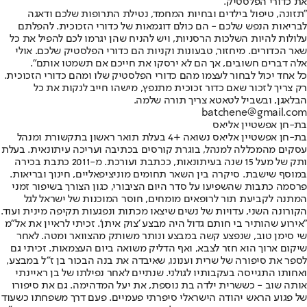
את כדורי הפלסטיק.
"תזונה, טיפול בילדים ובחיות המחמד, נטילת התרופות שלכם ודאגה
לבריאות הנפש שלכם - הם כולם דוגמאות של כדורי הזכוכית. להפלתם
עלולות להיות השלכות הרסניות, ויש להניח שהן יגרמו לכם להפיל את כל
שאר הכדורים. מיחזור, טבעונות וקניות הם כדורי הפלסטיק שלכם. אולי
אלה דברים חשובים, אך הם לא ירסקו את חייכם אם תשמטו אותם".
כל אחד יכול לבחור לעצמו מהם כדורי הפלסטיק שלו ומהם כדורי הזכוכית.
רק צריך לזכור שאם כדור זכוכית מתנפץ, מישהו חייב לנקות את כל
הבלאגן, ובשביל לטאטא צריך תורה שלמה.
batchene@gmail.com
בת-חן אפשטיין אליאס
בת-חן אפשטיין אליאס נשואה +4 בעלת תואר ראשון בתקשורת ומנהל
עסקים מהמכללה למנהל, בוגרת קורסים בכתיבה ועריכה עיתונאית. בעלת
ותק של מעל 15 שנה בעיתונאות, ככתבת ועורכת. מ-2011 כתבת בכירה
במוסף שישבת. סיקרה בין השאר תחומים מוניציפאליים, חינוך ובריאות.
פרסמה כתבות שהשפיעו על סדר היום הציבורי, כגון הצורך בשיפור זמני
המתנה לקביעת תור לרופאים מומחים, חוסר המוכנות של ישראל לגל
הקורונה השני, עדויות של נשים שיצאו מכתות ונפגעות תקיפה מינית ועוד.
"אירוע שהותיר בי חותם גדול היה מבצע 'צוק איתן'. זכיתי לראיין את אל"מ
שי סימן טוב, שנפצע קשה במבצע ונותר משותק מהצוואר ומטה. לאחר
שיקום ארוך הוא חזר לצבא, ואף הדליק משואה ביום העצמאות. זכיתי גם
לספר את סיפורה של שרית וענונו, שאיבדה את בנה הבכור בן ז"ל במבצע,
ואחותו התגייסה בעקבותיו לגולני. שנתיים לאחר נפילתו של בן ראיינתי
אותה שוב - כששרית ילדה בת נוספת, את יעל המדהימה. גם את סיפורו
של פגוע הראש יהודה הישראלי סיפרתי פעמיים. פעם דרך משפחתו כשעוד