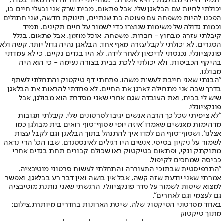
"תמיד הייתי מבולגנת", היא אומרת. "כשהייתי ילדה זה היה מאוד בסדר,
יכולתי לחיות עם הבלאגן שלי. אבל פתאום, מבית שרק אני ובעלי חיים בו,
הפכנו להיות משפחה עם פעוטה בת שנתיים, תינוקת חדשה, שני חתולים
וכמות גדולה של משימות שנוצרו כדי לשמור על חיים תקינים. תמיד
קיבלתי עזרה מבחוץ - חברות, משפחה, אוכל מוזמן. אבל פתאום, בגלל
הסגרים, לא יכולתי לקבל עזרה מאף אחד. הבלאגן נהיה גדול יותר, קשה ולא
פונקציונלי. נכנסתי לדיכאון לאחר לידה. לא היו בגדים נקיים, כי לא עמדתי
בהיקף הכביסות, ולא יכולתי ללכת בבית בצורה נעימה - כי הוא היה
מבולגן.
"הבנתי שאני חייבת לעשות משהו. פתחתי דף טיקטוק והתחלתי לשתף
בדרך שבה אני מתחילה לארגן את החיים. לא פחדתי להראות את הבלאגן
שיש לי בבית, ואת העובדה שגם אחרי שאני מסדרת הוא מבולגן, אבל
פונקציונלי.
"לא ציפיתי שכל כך הרבה אנשים יגיבו לסרטונים שלי. קיבלתי תגובות
מדהימות מאנשים שאמרו 'איזה יופי שסוף־סוף רואים בית מבולגן כמו
אצלנו', ושסוף־סוף הם למדו איך להתנהל בתוך הבלאגן וגם לקבל עצות
לשמור על ניקיון בסיסי. אנשים היו רגילים לאינסטגרם, שבו הכל הרי נראה
מתוקתק ונקי, ופתאום בטיקטוק ראו שכולם קבורים תחת בגדים אחרי
כביסה שמחכים לקיפול.
"התרפיסטית שבתוכי התעוררה והתחלתי לעשות סרטוני מוטיבציה.
אמרתי שאני יודעת שזה קשה, אבל אין בושה ואין דבר רע בבלאגן, ואפשר
למצוא שיטות לשמור על סדר פונקציונלי. הרגשתי שאני נותנת מוטיבציה
גם לעצמי וגם לאחרים".
באחד מסרטוני הטיקטוק שלה. שיטת הארונות בחדרים מיותרת,צילום:
מתוך טיקטוק