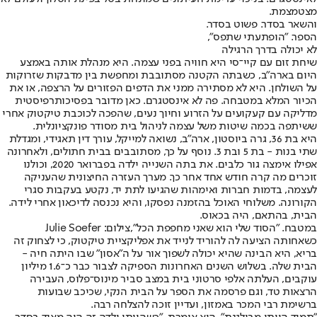
מצטמצמת.
והשאר בסדר. פשוט בסדר.
הספר. "הופתעתי שתפס",
לא יכולה בדרך הרגילה
שיחת זום עם קיי־סי היא חוויה בפני עצמה. היא מנהלת אותה באמצע
היום בארה"ב, כשבתה הקטנה מסתובבת ומחפשת בין מדבקות שזרוקות
על השולחן. היא לא מסתירה ממני את הדפים הפזורים על הרצפה, או את
הכיור המלא במטבחה. פה לא אינסטגרם. כאן מדובר בפסיכותרפיסטית
מדליקה עם קעקועים על הזרוע וחיוך נעים, שהפכה לכוכבת טיקטוק אחרי
ששיתפה בכמה שיטות משל עצמה לניהול בית מסודר פונקציונלית.
היא בת 36, גרה ביוסטון, ארה"ב, נשואה למייקל, עורך דין תאגידי, ומגדלת
שתי בנות - בת 5 ובת 3. נוסף על כך, מסתובבים בבית חתולים, ולאחרונה
אפילו אימצה גור כלבים. את בתה השנייה ילדה בפברואר 2020, וכולנו
זוכרים מה קרה חודש אחד אחר כך. מערך העזרה החיצונית שהעניקה
לעצמה, בדמות חברות ואימהות שהגיעו לתת יד, נקטע בעקבות סגרי
הקורונה. משלוחי האוכל בהזמנה נפסקו, והיא נכנסה לדיכאון אחרי לידה.
הבית, בהתאם, היה בכאוס.
במטבח. "הסוד שלי הוא שאני מחפפת הכל",צילום: Julie Soefer
כשאחותה הציעה לה להוריד לנייד את אפליקציית טיקטוק, כי לצחוק זה
בריא, היא הבינה שהיא יכולה לשפוך אור על ה"אסון" שבו היתה חיה -
הבית שלה. בשלוש השנים האחרונות הספיקה לצבור כבר כ־1.6 מיליון
עוקבים, העלתה אלפי סרטוני בית במצב סביר מינוס־פלוס, העבירה
הרצאות טד, וגם פרסמה את הספר על הבית הנקי, שכיכב שבועות
ברשימת רבי המכר באמזון, ועדיין זוכה להצלחה רבה.