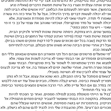
בטיקטוק, כמו בטיקטוק, לא כולם פרגנו. אבל קיי־סי לא התרגשה ממגיבים
שכינו אותה עצלנית וגערו בה על שיטת חמשת הדברים (שאליה נגיע
בהמשך), אשר מנציחה לטענתם את הבלאגן. "היו אנשים שלא הבינו למה
אני לא יכולה לעשות דברים בדרך ה'רגילה', אבל על כל אחד כזה היו עשרה
שאמרו לי תודה. ידעתי שאני לא יכולה להיות מסודרת ומאורגנת, אלא
יכולה לשמור על סדר פונקציונלי, ושכדאי שאוהב את עצמי על כך, כי זו מי
שאני - ויש עוד המון כמוני".
במשך שנים, היא צוחקת, ניסתה שיטות שונות לסידור ולניקיון הבית,
דוגמת שיטת מארי קונדו (סידור וארגון קפדני של החפצים בבית) ושיטת
10 הדקות (שבה בכל יום מכוונים שעון ל־10 דקות ומנקים משהו בבית).
אבל רק אחרי שנים הבינה שהיא פשוט אדם מבולגן, וצריכה להתייחס
לעצמה ככזו.
"מי שמעלים סרטונים שבהם הכל נקי ומאורגן הם אנשים שבאופן כללי הם
מאורגנים ומסודרים. אני הבנתי שאני לא צריכה לשנות את עצמי, אלא
למצוא את הדרך שמתאימה לי לשמור על בית פונקציונלי. הבנתי שאם
אנסה שגרה חדשה, ואחרי שלושה ימים לא אעמוד בה, אני לא צריכה לכעוס
על עצמי אלא להבין שזו לא השיטה בשבילי.
"כשאדם מסתכל על ביתו המבולגן, הוא שונא את עצמו. אבל זה לא נותן
תמריץ לעשות כביסה. כשיש קבלה וחמלה, מבינים שכל עוד יש מה ללבוש
זה בסדר, גם אם הסל עדיין מלא. הרי הרבה אנשים נמצאים בפיגור כביסות.
זה בור בלי תחתית"
"בגיל 16 הייתי מטופלת במכון לגמילה מסמים, ואחר כך הפכתי להיות
מטפלת. בתקופה הזו הבנתי שאפשר להעביר קווים מנחים מהגמילה אל
הניקיון. בהתמכרות יש בושה מסוימת, ואנשים הרגישו שבגלל שהם
מכורים הם 'רעים'. חלק מהעבודה שלי היה להגיד להם שהם לא כישלון, ולא