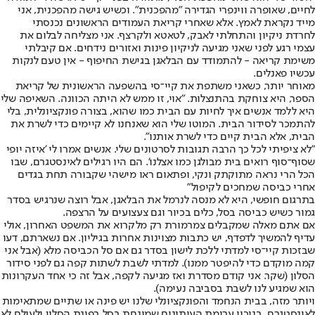
לחיים, שאופרה ווינפרי הגדירה "מהפכנית". וכשיש גישה מהפכנית, אני
מייד נקראת לאמץ. אלא שאחרי קריאת העמודים הראשונים נכנסתי
לחרדת ניקיון והתחלתי לאבק, לטאטא ולקרצף. אני מצליחה לבלום את
עצמי רגע לפני שאני מגיעה לניקיון פינות ואזורים נידחים. אם קיבלתי
משימת קריאה - להתמודד עם הבלאגן בגישת החיפוף - אין טעם לנקות
עכשיו פאנלים.
מאוחר יותר, כשאני משתפת את קיי־סי בהשפעה הראשונית של קריאת
הספר, היא צוחקת בהתנצלות. "אוי, זו ממש לא היתה הכוונה. השאיפה שלי
היא ללמד אנשים איך לחיות עם הבית כמו שהוא, בצורה פונקציונלית, בלי
להתמכר לסידור הבית. המוטו שלי הוא שאנחנו לא קיימים כדי לשרת את
הבית, אלא הבית קיים כדי לשרת אותנו".
"לא ציפיתי לכל כך הרבה תגובות לסרטונים שלי. אנשים אמרו לי 'איזה יופי
שסוף־סוף רואים בית מבולגן כמו אצלנו'. הם היו רגילים לאינסטגרם, שבו
הכל הרי נראה מתוקתק ונקי, ופתאום ראו מישהי שקבורה תחת בגדים
אחרי כביסה שמחכים לקיפול"
בתרגום חופשי, היא לא מנסה לנרמל את הבלאגן, אבל רוצה שנרגיש בסדר
גמור כשיש כביסה בסל, כלים בכיור וגם צעצועים על הרצפה.
אם אתם מאלה שמקבלים צמרמורת רק מלקרוא את המשפט האחרון, אולי
עדיף להמשיך לדפדף, יש כתבות מצוינות אחרות בגיליון. אם נשארתם, דעו
שבזכות קיי־סי למדתי ללכת לישון בסדר גם אם סל הכביסה מלא (אבל אני
קמה מוקדם כדי להיפטר ממנו). למדתי לשבת לשתות קפה גם לפני סידור
הסלון (שקר. אני קודם מסדרת ואז מגיעה לקפה, אבל זה כי אחד העקרונות
הוא שמגיע לנו לשבת בסביבה נעימה).
ויותר מזה, בבית הנחמד והפונקציונלי שלנו יש פינה או שתיים שמתאימות
לאינסטגרם. בניכוי ערימת העיתונים שמונחת בסל בפינת הסלון ולעולם לא