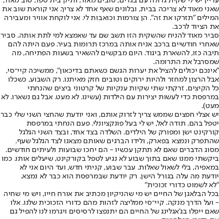
עדיין יש לי שקית גדולה עם בגדים, טובים מאוד, ותיק בית ספר, טוב מאוד,
שאני מאוד לא צריכה בבית, ובלונים שאף אחד לא צריך. אני קוראת שוב את
המילים "תזרקו את זה". הן צורמות וכואבות לי. אני לוקחת אוויר ומעבירה
את הציוד לרכב.
סביר מאוד להניח שהשקית הזו תשב שם עד שאמצא למי לתת אותה. סביר
שאחרי חודשיים ברכב אניח אותה במרכז תרומות בעיר. פעם היתה להם
תיבה כזו, להשארת ביגוד. היום מבקשים להשאיר בשעות הפתיחה, מה
שמסרבל את התרומה.
"אינכם יכולים להציל את יערות הגשם כשאתם בדיכאון", ממשיכה קיי־סי,
אבל הרצון למחזר ולהיות ירוקים וטובים חזק מאיתנו. רק השבוע, כשכלו
כל הקיצים, זרקתי שתי שקיות ענקיות של קרטוני ביצים שהנחתי
במרפסת כדי לעשות יצירות עם הילדות (עשינו. לא מעט. אבל גם נשארו. לא
מעט).
יש אצלי חפצים שממש צריך לזרוק אותם, ואני יודעת שהחצי השני שלי כבר
יטפל בהם. תודה לאל, יש לי בעל פונקציונלי. פעם הנחתי במרפסת
קורקינט ישן ומפורק של הילדים. השלדה בצד אחד, ובצד השני הגלגל
שהתפרק ונמצא בפארק, ולידו הברגים שאותם מצאנו לצד הגלגל שעף.
מסוג הדברים שאם לא תתקן עכשיו - הם יחכו שבועות ולעיתים חודשים.
ביקשתי ממנו שאם בתוך שבוע לא נגיע לטפל בקורקינט, שיעלים אותו. כמו
במאפיה, בלי לשאול שאלות. עבר שבוע, קניתי חדש, ועד היום אני לא
יודעת מה עלה בגורל הישן. רק יודעת שבמרפסת הוא כבר לא נמצא.
"לא לשמוט כדורי זכוכית"
בכל הבלאגן של החיים יש מי שהניקיון מכתיב את אורח חייו, ויש מי שחיה
- ועל הדרך מנקה. קיי־סי ממליצה לזהות מהם כדורי הזכוכית שלנו. אלו
שאם ייפלו בג'אגלינג של החיים הם יתנפצו לרסיסים ויגרמו לנו להפיל גם