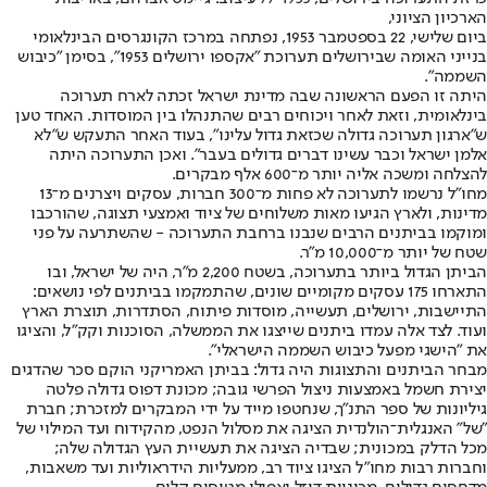
הארכיון הציוני,
ביום שלישי, 22 בספטמבר 1953, נפתחה במרכז הקונגרסים הבינלאומי
בנייני האומה שבירושלים תערוכת "אקספו ירושלים 1953", בסימן "כיבוש
השממה".
היתה זו הפעם הראשונה שבה מדינת ישראל זכתה לארח תערוכה
בינלאומית, וזאת לאחר ויכוחים רבים שהתנהלו בין המוסדות. האחד טען
ש"ארגון תערוכה גדולה שכזאת גדול עלינו", בעוד האחר התעקש ש"לא
אלמן ישראל וכבר עשינו דברים גדולים בעבר". ואכן התערוכה היתה
להצלחה ומשכה אליה יותר מ־600 אלף מבקרים.
מחו"ל נרשמו לתערוכה לא פחות מ־300 חברות, עסקים ויצרנים מ־13
מדינות, ולארץ הגיעו מאות משלוחים של ציוד ואמצעי תצוגה, שהורכבו
ומוקמו בביתנים הרבים שנבנו ברחבת התערוכה - שהשתרעה על פני
שטח של יותר מ־10,000 מ"ר.
הביתן הגדול ביותר בתערוכה, בשטח 2,200 מ"ר, היה של ישראל, ובו
התארחו 175 עסקים מקומיים שונים, שהתמקמו בביתנים לפי נושאים:
התיישבות, ירושלים, תעשייה, מוסדות פיתוח, הסתדרות, תוצרת הארץ
ועוד. לצד אלה עמדו ביתנים שייצגו את הממשלה, הסוכנות וקק"ל, והציגו
את "הישגי מפעל כיבוש השממה הישראלי".
מבחר הביתנים והתצוגות היה גדול: בביתן האמריקני הוקם סכר שהדגים
יצירת חשמל באמצעות ניצול הפרשי גובה; מכונת דפוס גדולה פלטה
גיליונות של ספר התנ"ך, שנחטפו מייד על ידי המבקרים למזכרת; חברת
"של" האנגלית־הולנדית הציגה את מסלול הנפט, מהקידוח ועד המילוי של
מכל הדלק במכונית; שבדיה הציגה את תעשיית העץ הגדולה שלה;
וחברות רבות מחו"ל הציגו ציוד רב, ממעליות הידראוליות ועד משאבות,