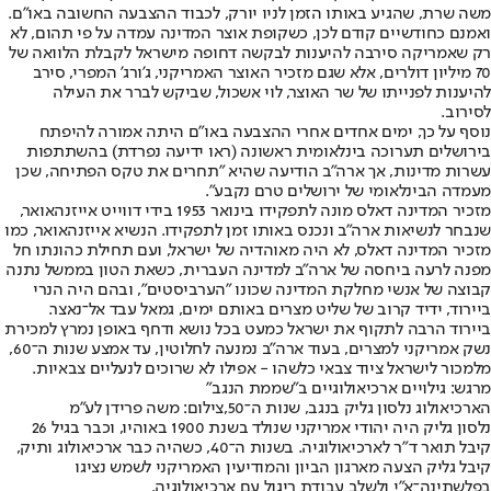
משה שרת, שהגיע באותו הזמן לניו יורק, לכבוד ההצבעה החשובה באו"ם.
ואמנם כחודשיים קודם לכן, כשקופת אוצר המדינה עמדה על פי תהום, לא
רק שאמריקה סירבה להיענות לבקשה דחופה מישראל לקבלת הלוואה של
70 מיליון דולרים, אלא שגם מזכיר האוצר האמריקני, ג'ורג' המפרי, סירב
להיענות לפנייתו של שר האוצר, לוי אשכול, שביקש לברר את העילה
לסירוב.
נוסף על כך, ימים אחדים אחרי ההצבעה באו"ם היתה אמורה להיפתח
בירושלים תערוכה בינלאומית ראשונה (ראו ידיעה נפרדת) בהשתתפות
עשרות מדינות, אך ארה"ב הודיעה שהיא "תחרים את טקס הפתיחה, שכן
מעמדה הבינלאומי של ירושלים טרם נקבע".
מזכיר המדינה דאלס מונה לתפקידו בינואר 1953 בידי דווייט אייזנהאואר,
שנבחר לנשיאות ארה"ב ונכנס באותו זמן לתפקידו. הנשיא אייזנהאואר, כמו
מזכיר המדינה דאלס, לא היה מאוהדיה של ישראל, ועם תחילת כהונתו חל
מפנה לרעה ביחסה של ארה"ב למדינה העברית, כשאת הטון בממשל נתנה
קבוצה של אנשי מחלקת המדינה שכונו "הערביסטים", ובהם היה הנרי
ביירוד, ידיד קרוב של שליט מצרים באותם ימים, גמאל עבד אל־נאצר.
ביירוד הרבה לתקוף את ישראל כמעט בכל נושא ודחף באופן נמרץ למכירת
נשק אמריקני למצרים, בעוד ארה"ב נמנעה לחלוטין, עד אמצע שנות ה־60,
מלמכור לישראל ציוד צבאי כלשהו - אפילו לא שרוכים לנעליים צבאיות.
מרגש: גילויים ארכיאולוגיים ב"שממת הנגב"
הארכיאולוג נלסון גליק בנגב, שנות ה־50,צילום: משה פרידן לע"מ
נלסון גליק היה יהודי אמריקני שנולד בשנת 1900 באוהיו, וכבר בגיל 26
קיבל תואר ד"ר לארכיאולוגיה. בשנות ה־40, כשהיה כבר ארכיאולוג ותיק,
קיבל גליק הצעה מארגון הביון והמודיעין האמריקני לשמש נציגו
בפלשתינה־א"י ולשלב עבודת ריגול עם ארכיאולוגיה.