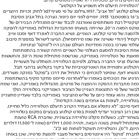
מדחסים גדולים, מכוניות דיזל ואפילו מטוסים קלים.
"הטלוויזיה תיעלם ולא תשפיע על הקולנוע"
אולם קולנוע "תל אביב", 1957,צילום: על פי סעיף 27א' לחוק זכויות היוצרים
ב־16 בספטמבר 1953, יומיים לפני יום כיפור, נערכה בתל אביב מסיבת
קוקטייל רבת משתתפים שאורגנה לכבוד שניים ממנהליה הבכירים של
פוקס המאה ה־20, שהיתה בשעתו מהחברות הגדולות באמריקה להפקה
ולהפצה של סרטי קולנוע. השניים, נשיא החברה לאונרד דאף וסגנו אייב
רקמיל (יהודי ששינה את שמו מירחמיאל), הגיעו לישראל במסגרת סיבוב
עולמי שערכו בכמה ממדינות העולם שבהן היו ל"פוקס" נציגויות.
אחת הסיבות למסעם העולמי של השניים היתה קשורה בהתפתחות
מואצת של הטלוויזיה באמריקה, שנרשמה מתחילת שנות ה־50, והחששות
שהעלו נציגי החברה בעולם, ולפיהם הטלוויזיה תשתלט על תעשיית
הקולנוע ותפחית את האטרקטיביות של ביקור בקולנוע ברחבי תבל.
הנשיא דאף, שסיפר לנוכחים כי התחיל את דרכו ב"פוקס" כמנקה משרדים,
הרגיע את הנוכחים באומרו ש"לאחרונה סיימנו מחקר מקיף בהשתתפות
כמה מחברות ההפקה וההפצה של סרטים, מהגדולות באמריקה, ואני שמח
לבשר שעל פי התוצאות העניין של הציבור האמריקני בטלוויזיה הולך
ופוחת, והוא עומד כיום על שליש מהציבור באמריקה בלבד שעדיין מתעניין
בטלוויזיה, לעומת 44 אחוזים בשנה הקודמת".
דאף סיכם: "לא נתפלא אם בעתיד הקרוב תיעלם הטלוויזיה כליל מחיינו,
שכן רוב הציבור יעדיף לצפות בסרט קולנוע בצבעים במקום בטלוויזיה
בשחור־לבן, כשעלות מקלט טלוויזיה צבעונית, שחברת RCA טוענת
שתתחיל לשווק בשנה הבאה, תהיה 1,000 דולרים (שווה ל־11,500 דולרים
היום, ד"ס), והטלוויזיה תשקול לפחות 60 ק"ג".
לחברת "פוקס" היו אינטרסים בישראל מעבר להפצת סרטיה, שכן באותו