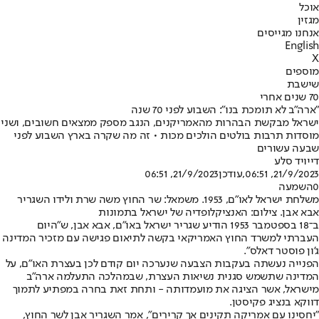
אוכל
מגזין
אנחנו מגייסים
English
X
מוספים
שישבת
70 שנים אחרי
"ארה"ב לא תומכת בנו": השבוע לפני 70 שנה
ישראל מבקשת הבהרות מהאמריקנים, הנגב מספק ממצאים חשובים, ושני
מוסדות תרבות בולטים הולכים מכות • זה מה שקרה בארץ השבוע לפני
שבעה עשורים
דייויד סלע
21/9/2023, 06:51
,עודכן
21/9/2023, 06:51
0
השמעה
משלחת ישראל לאו"ם, 1953. משמאל: שר החוץ משה שרת ולידו השגריר
אבא אבן. צילום: האנציקלופדיה של ישראל בתמונות
ב־18 בספטמבר 1953 הודיע שגריר ישראל באו"ם, אבא אבן, ש"היום
העברתי למשרד החוץ האמריקאי בקשה לתיאום פגישה עם מזכיר המדינה
ג'ון פוסטר דאלס".
הפנייה נעשתה בעקבות הצבעה שנערכה יום קודם לכן בעצרת האו"ם, על
המדינה שתשמש סגנית נשיאות העצרת, שבמהלכה התעלמה ארה"ב
מישראל, אשר הציגה את מועמדותה - ותחת זאת בחרה במפתיע לתמוך
דווקא בנציג פקיסטן.
"יחסינו עם אמריקה תקינים אך קרירים", אמר השגריר אבן לשר החוץ,