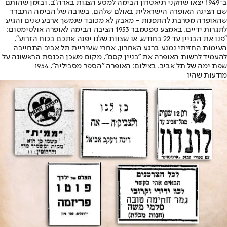
ב־1949 יצאו שחקני תיאטרון הבימה למסע הצגות בארה"ב, ובזמן שהותם
שם הציגה האופרה הישראלית באולם שלהם. בשובה של הבימה התברר
שהאופרה מסרבת להתפנות - מאבק לא מכובד שנמשך ארבע שנים והגיע
לתגרות ידיים. באמצע ספטמבר 1953 הציבה הבימה לאופרה אולטימטום:
"פנו את הבניין עד 22 בחודש, או שצוות שלנו יפנה אתכם בכוח הזרוע".
העימות החזיתי נמנע ברגע האחרון, אחרי שעיריית תל אביב התחייבה
להעמיד לרשות האופרה את "בניין קסם", מקום משכן הכנסת הראשונה על
שפת ימה של תל אביב. בצילום: האופרה "הספר מסביליה", 1954
מודעות שהיו