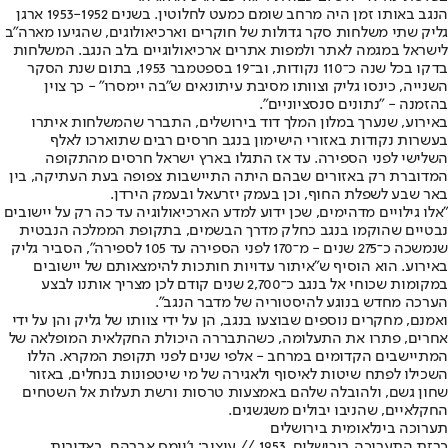
הנגב באותו זמן היה מרחב שומם כמעט לחלוטין. בשנים 1953-1952 ארגן
גליק שתי משלחות סקר גדולות של חוקרים וארכיאולוגים, שהגיעו מארה"ב
לישראל במגמה לאתר ולמפות אתרים ארכיאולוגיים בלב הנגב. המשלחות
בדקו בכל שנה כ־110 נקודות, וב־19 בספטמבר 1953, בתום שנת הסקר
השנייה, כינסו גליק וצוותו מסיבת עיתונאים ש"בה יימסרו" - כך צוין
בהזמנה - "נתונים סנסציוניים".
באירוע, שנערך במלון המלך דוד בירושלים, התברר שהמשלחות איתרו
בעשרות נקודות באזורי הישימון בנגב חרסים רבים שתוארכו לאלף
השלישי לפני הספירה. עד אז התגלו בארץ ישראל חרסים מהתקופה
המדוברת רק באזורים שבהם היתה התיישבות צפופה בעת העתיקה, בין
באר שבע לשפלת החוף, וכן בעמק יזרעאל ובעמק הירדן.
"אלו גילויים מדהימים, שכן ידוע למדע הארכיאולוגיה עד כה רק על יישובים
נבטיים שהוקמו בנגב כחלק מדרך הבשמים, בתקופת הממלכה הנבטית
שנמשכה כ־275 שנים - מ־170 לפני הספירה עד 105 לספירה", הסביר גליק
באירוע. הוא הוסיף ש"איתור עדויות חותכות להימצאותם של יישובים
במקומות שכוחי אל בנגב כ־2,700 שנים קודם לכן מצריך אותנו לבצע
הערכה מחדש בנוגע להיסטוריה של מדבר הנגב".
ואמנם, מחקרים נוספים שבוצעו בנגב, הן על ידי צוותו של גליק והן על ידי
אחרים, פתרו את התעלומה, כשהתבררה היכולת החקלאית המופלאה של
המתיישבים הקדומים במרחב - אלפי שנים לפני תקופת המקרא. הללו
השכילו לפתח שיטות לאיסוף ולאגירה של מי שיטפונות בנחלים, באזור
שחון גשם, ולהובלה שלהם באמצעות טרסות ורשת תעלות אל השטחים
החקלאיים, שהניבו יבולים משגשגים.
תערוכה בינלאומית בירושלים
כרזת התערוכה בירושלים, 1953 // עיצוב: ג'יימס אברהם, באדיבות