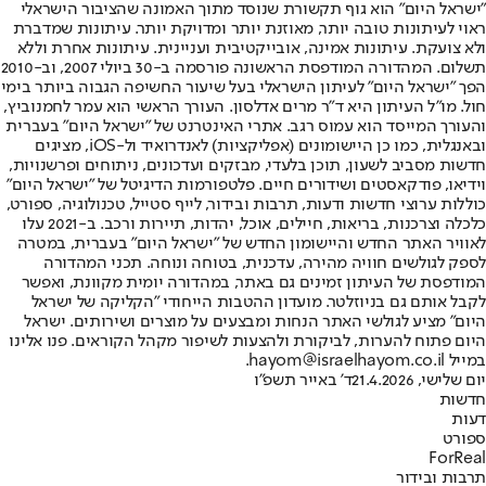
"ישראל היום" הוא גוף תקשורת שנוסד מתוך האמונה שהציבור הישראלי
ראוי לעיתונות טובה יותר, מאוזנת יותר ומדויקת יותר. עיתונות שמדברת
ולא צועקת. עיתונות אמינה, אובייקטיבית ועניינית. עיתונות אחרת וללא
תשלום. המהדורה המודפסת הראשונה פורסמה ב-30 ביולי 2007, וב-2010
הפך "ישראל היום" לעיתון הישראלי בעל שיעור החשיפה הגבוה ביותר בימי
חול. מו"ל העיתון היא ד"ר מרים אדלסון. העורך הראשי הוא עמר לחמנוביץ,
והעורך המייסד הוא עמוס רגב. אתרי האינטרנט של "ישראל היום" בעברית
ובאנגלית, כמו כן היישומונים (אפליקציות) לאנדרואיד ול-iOS, מציגים
חדשות מסביב לשעון, תוכן בלעדי, מבזקים ועדכונים, ניתוחים ופרשנויות,
וידיאו, פודקאסטים ושידורים חיים. פלטפורמות הדיגיטל של "ישראל היום"
כוללות ערוצי חדשות ודעות, תרבות ובידור, לייף סטייל, טכנולוגיה, ספורט,
כלכלה וצרכנות, בריאות, חיילים, אוכל, יהדות, תיירות ורכב. ב-2021 עלו
לאוויר האתר החדש והיישומון החדש של "ישראל היום" בעברית, במטרה
לספק לגולשים חוויה מהירה, עדכנית, בטוחה ונוחה. תכני המהדורה
המודפסת של העיתון זמינים גם באתר, במהדורה יומית מקוונת, ואפשר
לקבל אותם גם בניוזלטר. מועדון ההטבות הייחודי "הקליקה של ישראל
היום" מציע לגולשי האתר הנחות ומבצעים על מוצרים ושירותים. ישראל
היום פתוח להערות, לביקורת ולהצעות לשיפור מקהל הקוראים. פנו אלינו
במייל hayom@israelhayom.co.il.
יום שלישי, 21.4.2026
ד' באייר תשפ"ו
חדשות
דעות
ספורט
ForReal
תרבות ובידור