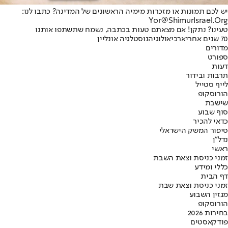
יש לכם תמונות או מזכרות מימיה הראשונים של המדינה? כתבו לנו:
Yor@ShimurIsrael.Org
טעינו? נתקן! אם מצאתם טעות בכתבה, נשמח שתשתפו אותנו
70 שנים אחרי
ארכיאולוגיה
נוסטלגיה אונליין
מדורים
ספורט
דעות
תרבות ובידור
לייף סטייל
הורוסקופ
שישבת
סוף שבוע
כדאי להכיר
סיפור המשק הישראלי
נדל"ן
ראשי
זמני כניסת וצאת השבת
כללי ומידע
דף הבית
זמני כניסת וצאת שבת
מגזין השבוע
הורוסקופ
בחירות 2026
פודקאסטים