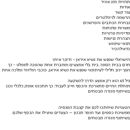
תחזית מזג אוויר
אודות
צור קשר
הרשמה לניוזלטרים
נבחרת הכתבים והפרשנים
משרות פתוחות
מדיניות פרטיות
הצהרת נגישות
תנאי שימוש
כדאי
להכיר
הישראלי שפגש את נשיא איראן - ודיבר איתו
חרם בבית הספר, בית בלי אמצעים ומחברת אחת שהפכה למפלט - כך
הפך יניב חלילי לעיתונאי שפגש את נשיא איראן, כוכבי הוליווד ומלכה אחת
גיל 65 הוא רק אמצע הדרך להשקעה
תוחלת החיים מתארכת והכסף חייב לעבוד: כך תתכננו אופק כלכלי נכון
בשיתוף מנורה מבטחים
הטעויות שיחתכו לכם את קצבת הפנסיה
ממשיכת כספים ועד חוסר תכנון – הצעדים שיצילו את הכסף שלכם
בשיתוף מנורה מבטחים