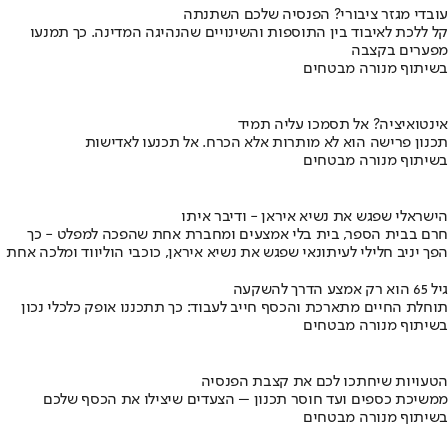
עובדי מגזר ציבורי? הפנסיה שלכם השתנתה
קל ללכת לאיבוד בין התוספות והשינויים שהנהיגה המדינה. כך תמנעו
מפערים בקצבה
בשיתוף מנורה מבטחים
אינטואיציה? אל תסמכו עליה תמיד
תכנון פרישה הוא לא מותרות אלא הכרח. אל תכנעו לאדישות
בשיתוף מנורה מבטחים
הישראלי שפגש את נשיא איראן - ודיבר איתו
חרם בבית הספר, בית בלי אמצעים ומחברת אחת שהפכה למפלט - כך
הפך יניב חלילי לעיתונאי שפגש את נשיא איראן, כוכבי הוליווד ומלכה אחת
גיל 65 הוא רק אמצע הדרך להשקעה
תוחלת החיים מתארכת והכסף חייב לעבוד: כך תתכננו אופק כלכלי נכון
בשיתוף מנורה מבטחים
הטעויות שיחתכו לכם את קצבת הפנסיה
ממשיכת כספים ועד חוסר תכנון – הצעדים שיצילו את הכסף שלכם
בשיתוף מנורה מבטחים