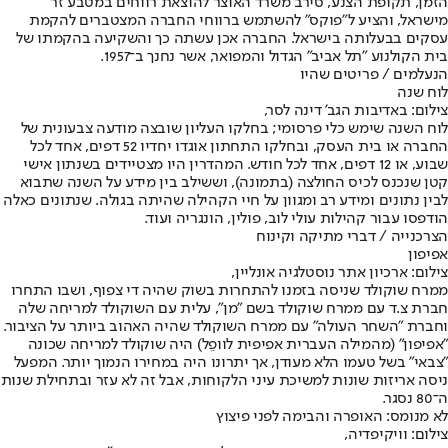
הזמן, תקופת הצנע, סירב משרד האוצר להוצאת רווחים במטבע זר
מישראל, והציע ל"פוקס" להשתמש ברווחי החברה המצטברים להקמת
עסקים בבעלותה בישראל. החברה אכן עשתה כך והשקיעה בהקמתו של
בית הקולנוע "תל אביב" הגדול והמפואר, אשר נחנך ב־1957.
הנעלמים / פריטים שהיו
לוח שנה
צילום: באדיבות הגב' דינה לסר,
לוח השנה שימש כלי פרסומי; בחלקו העליון שובצה מודעה צבעונית של
החברה או בית העסק, ובחלקו התחתון אוגדו יחדיו 52 דפים, אחד לכל
שבוע, או 12 דפים, אחד לכל חודש. המהדרין היו מצטיידים בשנתון אישי
קטן שנכנס לכיס החולצה (בתמונה), וששילב בין מידע על השנה שתבוא
לבין נתונים ומידע רב ומגוון על חיי הקהילה שהיתה בגולה. שנתונים כאלה
הודפסו עבור קהילות עולי לוב, פולין, הונגריה ועוד.
הצרכנייה / דברי מתיקה וקינוח
אפיפון
צילום: ארכיון אתר נוסטלגיה אונליין,
ממרח שוקולד שניסה בזמנו להתחרות בשוק שהיה די צפוף, ושבו התחרו
חברת צ.ד עם ממרח שוקולד בשם "מן", עלית עם השוקולד למריחה שלה
וחברת "השחר העולה" עם ממרח השוקולד שהיה האהוב ביותר על הציבור.
"אפיפון" (מהמילה העברית אפיפית לוופֵל) היה שוקולד למריחה שכונה
"צבאי" בשל טעמו הלא מעודן, אך יתרונו היה במחירו הנמוך יותר. המפעל
ניסה אריזות שונות למשיכת עיני הלקוחות, אבל זה לא עזר ובתחילת שנות
ה־80 נסגר.
לא מנומס: האופרה והבימה לפני פיצוץ
צילום: וויקיפדיה,