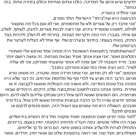
יודעים שיש איום על המדינה, כולנו אחים ואחיות וכולם בסירה אחת. בזה
כוחנו".
אבי טולדנו בנעוריו,
ההרגשה היא שה"ביחד" הישראלי הולך ונפרם.
"אני אדבר רק על גשרים ולא על מחסומים. אני לא שם בכל מה שקשור
לפילוג, למשהו שמפריד בינינו. אני רוצה לבנות גשרים, לחבק, לשתף, לשלב.
גם איתי, בעברי, היו כמה תקריות קטנות. בחרתי לא להיעלב ולהיות בצד
החזק, בטוח בעצמי, בחינוך ובערכים שלי. אף אחד לא הצליח לערער את
הביטחון שלי.
"כשהשתתפתי ב'תשואות ראשונות' היה מנחה אחד שניגש אלי מאחורי
הקלעים ואמר: 'אני אציג אותך ואגיד שבאת מצרפת, זה עושה רושם יותר
טוב'. מייד השבתי לו: 'אם אתה לא אומר שהגעתי ממרוקו, אני לא עולה
לשיר'. הוא הציג אותי כמי שבא ממרוקו, כמובן".
ויצטום: "אני לא רק מודאג, אני אחוז חרדה ממה שקורה. זה פשוט נורא
ואיום. הדבר הזה מגיע עד לכדי סף של מלחמת אזרחים. זה דבר שלא היה
כמוהו בכל שנות המדינה, ולא משנה מה העוולות שנעשו לקבוצה זו או
אחרת. בזמנו אנחנו נהגנו לחשוב שהקבוצה שלנו, היקים, היהודים שבאו
מגרמניה, הם האנשים שעשו להם עוול כיוון שצחקו עליהם ולעגו להם. היום
אנחנו יודעים שהיו כל כך הרבה קבוצות אחרות שעשו להן עוול, בכל מיני
מובנים. השאלה היא מה עושים עם העוול הזה, האם מנסים לנקום או
מנסים לתקן?
"לפני כמה ימים יצאנו מהפגנה מאוד שקטה מול בית הנשיא בירושלים,
שבה היו אלפי אנשים. כמה חבר'ה מהימין הקיצוני, ימין בעצם, בריונים,
התחילו לצרוח ולהעליב אותנו באופן אישי. הם נראו כל כך אלימים,
משולהבים. מצד שני, אני רואה בהפגנות שלנו גם אנשי ימין, חרדים, אנשי