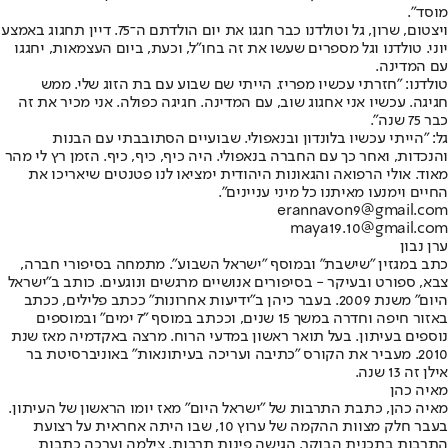
מוסד".
ויצטום, שרון, גל וטולדנו כבר חגגו את יום הולדתם ה־75. דיין תחגוג באמצע
יוני. טולדנו וגל מספרים שעשו את זה בחו"ל, וכעת, ביום העצמאות, יחגגו
עם המדינה.
טולדנו: "חזרתי עכשיו מפריז. הייתי שם שבוע עם בת הזוג שלי. ממש
חגיגה. עכשיו אני אחגוג שוב, עם המדינה. חגיגה כפולה. אני מכיר את זה
כבר 75 שנה".
גל: "הייתי עכשיו בלונדון ובנאפולי. שבועיים הסתובבתי עם הבנות
והנכדות, ואחר כך עם החברה בנאפולי. היה כיף, כיף, כיף. הזמן רץ לי מהר
מאוד. אולי הרפואה והגאונות היהודית ימציאו לנו פטנטים שיאריכו את
החיים וימנעו מאיתנו כל מיני עניינים".
erannavon9@gmail.com
maya19.10@gmail.com
ערן נבון
כתב במגזין "שישבת" ובמוסף "ישראל השבוע". מתמחה בסיפורי חברה,
צבא, ספורט ובעיקר - בסיפורים אנושיים מרגשים ונוגעים. כותב ב"ישראל
היום" משנת 2009. בעבר כיהן ב"ידיעות אחרונות" ככתב פלילים, ככתב
באזור חיפה וחדרה במשך 15 שנים, וככתב במוסף "7 ימים" ובמוספים
נוספים בעיתון. בעל תואר ראשון במדעי הרוח. מרצה באקדמיה מאז שנת
2010. מעביר את הקורס "כתיבה ועריכה בעיתונאות" באוניברסיטת בר
אילן זה 13 שנה.
מאיה כהן
מאיה כהן, כתבת התרבות של "ישראל היום" מאז יומו הראשון של העיתון.
בעבר חלק מצוות ההקמה של ערוץ 10, שבו היתה אחראית על רצועת
התרבות בתכנית הבוקר, הגישה פינות תרבות, צילמה וערכה כתבות