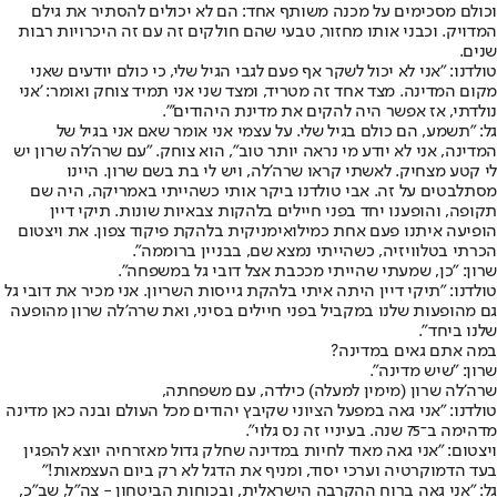
וכולם מסכימים על מכנה משותף אחד: הם לא יכולים להסתיר את גילם
המדויק. וכבני אותו מחזור, טבעי שהם חולקים זה עם זה היכרויות רבות
שנים.
טולדנו: "אני לא יכול לשקר אף פעם לגבי הגיל שלי, כי כולם יודעים שאני
מקום המדינה. מצד אחד זה מטריד, ומצד שני אני תמיד צוחק ואומר: 'אני
נולדתי, אז אפשר היה להקים את מדינת היהודים'".
גל: "תשמע, הם כולם בגיל שלי. על עצמי אני אומר שאם אני בגיל של
המדינה, אני לא יודע מי נראה יותר טוב", הוא צוחק. "עם שרה'לה שרון יש
לי קטע מצחיק. לאשתי קראו שרה'לה, ויש לי בת בשם שרון. היינו
מסתלבטים על זה. אבי טולדנו ביקר אותי כשהייתי באמריקה, היה שם
תקופה, והופענו יחד בפני חיילים בלהקות צבאיות שונות. תיקי דיין
הופיעה איתנו פעם אחת כמילואימניקית בלהקת פיקוד צפון. את ויצטום
הכרתי בטלוויזיה, כשהייתי נמצא שם, בבניין ברוממה".
שרון: "כן, שמעתי שהייתי מככבת אצל דובי גל במשפחה".
טולדנו: "תיקי דיין היתה איתי בלהקת גייסות השריון. אני מכיר את דובי גל
גם מהופעות שלנו במקביל בפני חיילים בסיני, ואת שרה'לה שרון מהופעה
שלנו ביחד".
במה אתם גאים במדינה?
שרון: "שיש מדינה".
שרה'לה שרון (מימין למעלה) כילדה, עם משפחתה,
טולדנו: "אני גאה במפעל הציוני שקיבץ יהודים מכל העולם ובנה כאן מדינה
מדהימה ב־75 שנה. בעיניי זה נס גלוי".
ויצטום: "אני גאה מאוד לחיות במדינה שחלק גדול מאזרחיה יוצא להפגין
בעד הדמוקרטיה וערכי יסוד, ומניף את הדגל לא רק ביום העצמאות!"
גל: "אני גאה ברוח ההקרבה הישראלית, ובכוחות הביטחון - צה"ל, שב"כ,