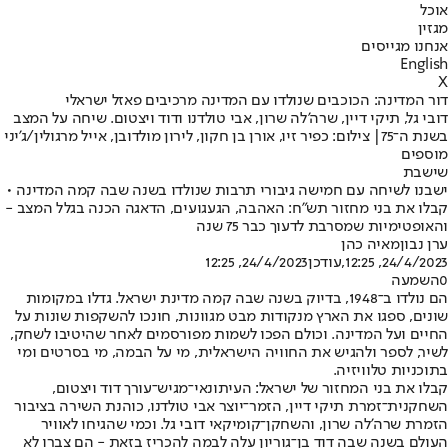
אוכל
מגזין
אנחנו מגייסים
English
X
דור המדינה: הכוכבים שנולדו עם המדינה מרכיבים פאזל ישראלי
דובי גל, תיקי דיין, שרה'לה שרון, אבי טולדנו ודוד ויצטום. שיחה על המצב
בשנת ה־75| צילום: כפיר זיו, אורן בן חקון, לירון מולדובן, אייל מרגולין/ג'יני
מוספים
שישבת
ישבנו לשיחה עם חמישה גיבורי תרבות שנולדו בשנה שבה קמה המדינה •
קבלו את בני מחזור תש"ח: האהבה, הגעגועים, הדאגה הכנה בגלל המצב -
והאופטימיות שמסרבת לדעוך כבר 75 שנה
ערן נבון
מאיה כהן
24/4/2023, 12:25
,עודכן
24/4/2023, 12:25
0
השמעה
הם נולדו ב־1948, בדיוק בשנה שבה קמה מדינת ישראל. גדלו במקומות
שונים, ספגו את הארץ מנקודות מבט מגוונות, חונכו להשקפות שונות על
החיים ועל המדינה. וכולם הפכו לשמות מפורסמים לאחר שהיטיבו לשחק,
לשיר, לספר ולהגיש את החוויה הישראלית, מי על הבמה, מי בסרטים ומי
בתוכניות טלוויזיה.
קבלו את בני המחזור של ישראל: העיתונאי־מגיש־עורך דוד ויצטום,
השחקנית־זמרת תיקי דיין, הזמר־יוצר אבי טולדנו, כוהנת השירה בציבור
הזמרת שרה'לה שרון, והשחקן־קומיקאי דובי גל. וכמי שהגיחו לאוויר
העולם בשנה שבה דוד בן־גוריון עלה לבמה להכריז בזאת - הם צברו לא