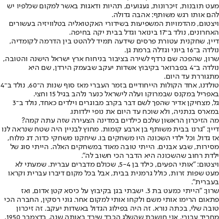
מעט תובנות, זיכרונות, געגועים, תהיות ודאגות באשר למקום שכלפיו יש
להם אותו רגש משותף: אהבה גדולה.
ויצטום, מהדמויות המשפיעות בשידורי האקטואליה בטלוויזיה בעשורים
האחרונים, נולד ב־17 בינואר וגדל בבית יקה בחיפה.
דיין, שחקנית עטורת פרסים שידעה תמיד ללהטט בין הדרמה לקומדיה,
נולדה ב־16 ביוני וגדלה ברמת גן.
שרון, שהפכה שם נרדף לשירה בציבור בניחוח ארץ ישראל הישנה והטובה,
נולדה ב־4 בפברואר בקיבוץ אשדות יעקב שבעמק הירדן, שם היא
מתגוררת עד היום.
טולדנו, אחד הקולות הייחודיים בזמר העברי מאז סוף שנות ה־60, נולד ב־4
באפריל במקנס שבמרוקו ועלה לישראל כנער נלהב בגיל 15 וחצי.
גל, מצחיקן אדיר שהפך לשם דבר בקרב מבוגרים וילדים כאחד, נולד ב־3
במארס בנתניה, ולא שוכח עד היום את נופי ילדותו.
מה הזיכרון הראשון שלכם כילדים במדינה הצעירה שזה עתה קמה?
דיין: "גרנו בבית משותף בן ארבע קומות. מחוץ לבניין היה שטח שנראה לנו
אז גדול, וכל ילדי השכונה היו משחקים בו. שיחקנו משחקי כדור, דג מלוח,
מסירות, שבע אבנים. הייתי טובה מאוד במשחקים האלה. הייתי סוג של
ילדת רחוב שהשכונה היא הדבר הכי חשוב לה".
ויצטום: "אותי הפעים, כילד בן 5-4, שכולם מדברים עברית. שמעתי לא
מעט שפות זרות, כולל גרמנית בבית, אבל בכל מקום דיברו עברית וקראו
בעברית".
שרון: "הייתי כמעט בת 3. ישבתי בגן בקיבוץ על כיסא קטן אדום, ואז
פתאום הרימו אותי משם ולקחו אותי למקום אחר. גוני רסקין, החברה הכי
טובה שלי, בכתה נורא. זה היה בפילוג הגדול באשדות יעקב. זה זיכרון
מחריד עבורי. אני חושבת שהשלג הכבד שירד באותה שנה, בדצמבר 1950,