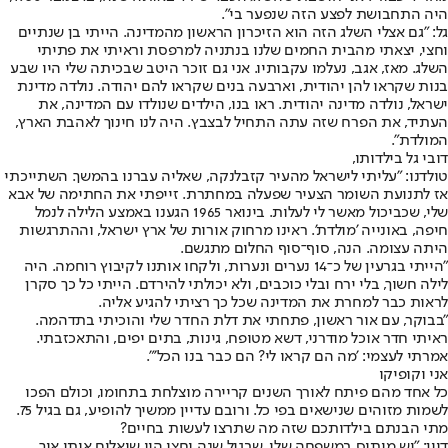
היה התחבושת לפצע הזה שנפער בי".
גל: "גם אצלי השלג הזה הוא הזיכרון הראשון מהמדינה. הייתי בן שנתיים
וחצי, יצאתי מהבית החמים שלנו בנתניה למרפסת וראיתי את פתיתי
השלג. מאז, אגב, נעלמו עקבותיו. אני גם זוכר היטב שבכיתה שלי היו שבע
בנות שקראו להן יהודית, וארבעה בנים שקראו להם יהודה. נולדה מדינת
ישראל, נולדה מדינה יהודית. ראו בנו, הילדים שנולדו עם המדינה, את
העתיד, את הפרח שזה עתה התחיל לבצבץ. היה לנו חינוך לאהבת הארץ,
המולדת".
דובי גל בילדותו,
טולדנו: "עליתי לישראל מהעיר קזבלנקה, שאליה עברנו בהמשך. השתייכתי
אז לתנועת השומר הצעיר שפעלה במחתרת. זייפתי את החתימה של אבא
שלי, שכביכול מאשר לי לעלות. בינואר 1965 הגענו באמצע הלילה לנמל
חיפה, באונייה 'מולדת'. ראינו מרחוק אורות של ארץ ישראל, וההתרגשות
היתה עצומה. הנה, סוף־סוף החלום מתגשם.
"הייתי בגרעין של כ־14 נערים ונערות, ולקחו אותנו לקיבוץ רוחמה. היה
לילה חשוך, בלי ירח ובלי כוכבים, ולא יכולתי להירדם. הייתי כל כך סקרן
לראות כבר למחרת את המדינה שכל כך רציתי להגיע אליה.
"בבוקר, עם אור ראשון, פתחתי את דלת החדר שלי והוכיתי בתדהמה.
ראיתי חדר אוכל מודרני, דשא מטופח, גינות, בתים יפים, והתאכזבתי.
אמרתי לעצמי: 'מה הם קראו לי? הם כבר בנו הכל'".
אני וקופיקו
כל אחד מהם פיתח לאורך השנים קריירה מוצלחת בתחומו, וכולם הפכו
לשמות מזוהים שנישאים בפי כל. ורובם עדיין ממשיך להופיע, גם בגיל 75.
מתי הבנתם בילדותכם שזה מה שתרצו לעשות בחיים?
דיין: "יש מיתוס במשפחה שלי, שבגיל שנה וחצי היו שואלים אותי איך