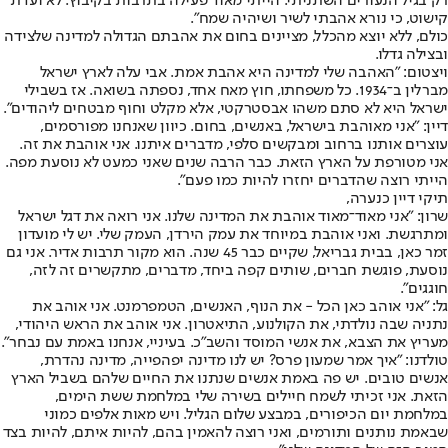
רק בגיל הנעורים השתניתי. הייתי מאוד פעילה בתרבות בקיבוץ. לא ועדת
קישוט, כי נורא אהבתי לשיר ושיהיה שמח".
כולם, ללא יוצא מהכלל, מציינים בחום את אהבתם הגדולה למדינה שלצידה
ובצילה גדלו.
ויצטום: "האהבה שלי למדינה היא אהבת אמת. אבי עלה לארץ ישראל
מברלין ב־1934. כל משפחתו, חוץ מאח אחד, נספתה בשואה. אז בשבילי
ישראל היא לא סתם משהו אבסטרקטי, אלא מקלט וחוף מבטחים ליהודים".
דיין: "אני מאוהבת בישראל, באנשים, בחום. כיוון שאנחנו מפורסמים,
עוצרים אותנו ברחוב ומבקשים סלפי, מדברים איתנו. אני אוהבת את זה.
אני מטורפת על הארץ הזאת. כבר הרבה שנים שאני כמעט לא נוסעת מפה.
הייתי רוצה שהדברים יחזרו להיות כמו פעם".
תיקי דיין כנערה,
שרון: "אני מאוד־מאוד אוהבת את המדינה שלנו. אני רואה את דגל ישראל
ומתרגשת. ואני אוהבת במיוחד את עמק הירדן, העמק שלי. יש לי מועדון
זמר כאן, בבית גבריאל, שקיים כבר 45 שנה. הוא מקור תרבות אדיר. אני גם
נוסעת, פוגשת חברים, שותים קפה ביחד, מדברים, מתקשרים זה לזה,
חוגגים".
גל: "אני אוהב כאן הכל - את הנוף, האנשים, הטמפרמנט. אני אוהב את
נתניה שבה נולדתי, את הקולנוע, התיאטרון. אני אוהב את הראש היהודי,
מעריץ את הצבא, את אנשי המוסד והשב"כ. בעיניי, אנחנו באמת עם נבחר".
טולדנו: "איך אמר שמעון פרס? יש לנו מדינה יפהפייה, מדינה נהדרת,
אנשים טובים. יש פה באמת אנשים שנתנו את החיים שלהם בשביל הארץ
הזאת. אני זכיתי לשמח חיילים בשירה שלי במלחמת ששת הימים,
במלחמת יום הכיפורים, במבצע שלום הגליל. ויש מאות אלפים כמוני
שבאמת נותנים ותורמים, ואני רוצה להאמין בהם, להיות איתם, להיות בצד