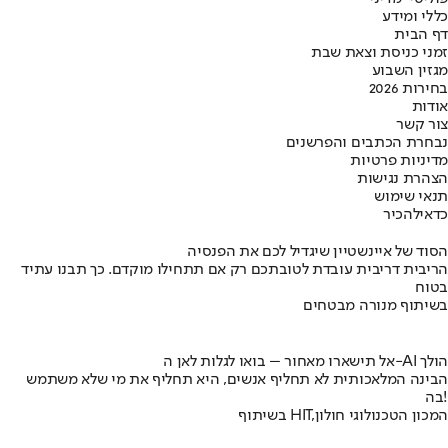
כללי ומידע
דף הבית
זמני כניסת וצאת שבת
מגזין השבוע
בחירות 2026
אודות
צור קשר
נבחרת הכתבים והפרשנים
מדיניות פרטיות
הצהרת נגישות
תנאי שימוש
כדאי
להכיר
הסוד של איינשטיין שיגדיל לכם את הפנסיה
הריבית דריבית עובדת לטובתכם רק אם תתחילו מוקדם. כך תבנו עתיד
בטוח
בשיתוף מנורה מבטחים
אל תישארו מאחור – בואו לגלות לאן ה-AI הולך
הבינה המלאכותית לא תחליף אנשים, היא תחליף את מי שלא משתמש
בה!
בשיתוף HIT,המכון הטכנולוגי חולון