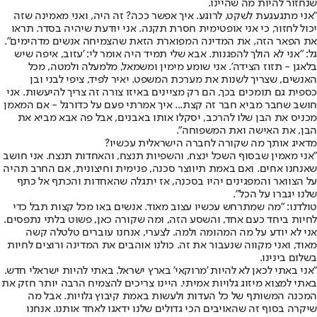
שנחזור להיות מה שהיינו.
"אני מתגעגעת לשקט, לרוגע. איך אפשר ככה? זה היה, ואני מאמינה שזה
יכול לחזור, כי אני אופטימית חסרת תקנה. אני יודעת שיהיה בסדר. תראו
את הפאר הזה, את המדינה המפוארת הזאת שהצמיחה אנשים מדהימים".
גל: "אני לא הולך להפגנות. אבא שלי תמיד היה אומר לי: 'עזוב, איפה שיש
בלאגן - תזוז הצידה'. אני שומע מימין ומשמאל, מלמעלה ולמטה, מכל
האנשים, שצריך לשנות את מערכת המשפט. יאיר לפיד, ציפי לבני ובן
כספית גם תומכים בכך, הם רק מציינים באיזו צורה זה צריך להיעשות. אני
חושב שחבר מביא חבר זה קצת... איך אמרתי פעם על כדורגל - אם המאמן
מכניס את הבן שלו להרכב, יסקלו אותו באבנים, אבל פה אבא מביא את
הבן, את האישה ואת המשפוחה".
מדאיג אותך מה שקורה לחברה הישראלית עכשיו?
"אני מאמין שבסוף השכל ינצח, והשפיות תנצח, והאחדות תנצח. אני חושב
שאנחנו אחים. ואם באמת תיווצר סכנה, פנימית וחיצונית, אם החרב תהיה
על הצוואר והמפגינים יהיו בסכנה, אז יתגלה שהאחדות והכתף אל כתף
שלנו יגברו על הכל".
טולדנו: "מה שמתרחש עכשיו עצוב מאוד. אנשים באו מכל קצות תבל כדי
לחיות ביחד כעם אחד, והשסע הזה, ומה שקורה כאן, פשוט בלתי נתפסים.
אני לא יודע על מה המהומה ולמה. לצערי, אנחנו עוברים טלטלה קשה
מאוד, ואני מקווה שנעבור את זה. כולנו אוהבים את המדינה ורוצים לחיות
בשלום בינינו.
"אני באתי לכאן לא להיות 'מרוקאי' בארץ ישראל. באתי להיות ישראלי חדש.
באתי למצוא מיזוג גלויות אמיתי. היינו צריכים להצמיח הרבה יותר חזק את
המכנה המשותף של כל העדות ולעשות באמת קיבוץ גלויות. אבל מה
שיקרה בסוף זה שהאויבים הכי גדולים שלנו ידאגו לאחד אותנו. אנחנו