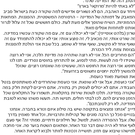
הטוב הזה של המדינה שלנו".
"לא באתי להיות 'מרוקאי' בארץ"
ויחד עם האהבה, הם לא נשארים אדישים למה שקורה כעת בישראל סביב
המאבק על דמותה של המדינה - הרפורמה המשפטית, ההפגנות, המחאות
ההמוניות, השיח שהופך אלים מעת לעת. כולם חוששים שכל זה עלול לגרור
אותנו למחוזות אפלים מאוד.
שרון (בלהט אופייני): "אני לא יכולה עם זה, עם מה שקורה עכשיו במדינה.
זה שורט אותי, זה מכאיב לי, זה פוצע אותי. אני לא יכולה להתמודד עם זה
שאף אחד לא מקשיב, שאף אחד לא שומע. בכל שבת אני הולכת להפגנות
בצומת צמח, ליד הכנרת.
"הם מחריבים הכל. אני לא רוצה שתהיה פה מדינת הלכה, אני לא רוצה
שיגידו לי מה לעשות, מתי לנסוע, או להתרחץ בחופים נפרדים. תנו לנו
חופש. אני רוצה את החופש הזה, שעשינו מה שאנחנו רוצים. שנוכל
להמשיך ללכת יחפים וחשופים בזרועות".
את נשמעת מאוד כועסת.
"אני כועסת, אבל אני לא שונאת. אני כועסת שהחרדים לא משתתפים בנטל
העבודה. אתם לא יכולים לעסוק רק בתורה, אתם חייבים לקחת חלק במה
שקורה במדינה. תלכו לשנות שירות בחקלאות, תשמרו על החקלאים שכל
הזמן פורצים להם, לכו לבתי חולים, תגישו תה. תעשו משהו שהוא לטובת
המדינה, לא רק לטובתכם".
דיין: "אנחנו נמצאים בתקופה שיש בה פילוג איום ונורא בחברה. אנחנו
בנויים מכל כך הרבה סוגים של קהילות ותרבויות, וכל אחד מאמין בדרך
שלו. אבל ההפרדה הזאת, למשל, של חילונים ודתיים, ממתי זה? אף פעם
לאף אחד לא היה שום דבר נגד האחר, ופתאום השטח בוער פה. אני מחכה
למישהו שיבוא עם חזון, תושייה ונכונות לוותר ולבוא לקראת האחר.