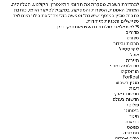
למהדורת השבת. מסקרת את תחומי התיאטרון, הקולנוע, הטלוויזיה,
המחול, האמנות, הספרות והמוזיקה. במקביל לסיקור היומי, כותבת
כתבות מגזין במוסף "שישבת" ומגישה בגלי צה"ל את בילוי היום לצד
ספיישלים ותכניות מיוחדות.
75 לישראל
אבי טולדנו
יום העצמאות
תיקי דיין
מדורים
ספורט
תרבות ובידור
לייף סטייל
אוכל
תיירות
טכנולוגיה ומדע
הורוסקופ
ForReal
מגזין השבוע
דעות
חדשות בארץ
חדשות בעולם
פוליטי
ביטחוני
חינוך
בריאות
משפט
תחבורה
פוליטי-מדיני