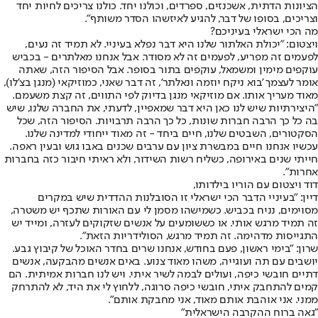
הציונות הדתית, אשכנזים, ספרדים, וכולנו יחד. כולנו צריכים לחיות יחד
וצריכים, בסופו של דבר, להגיע לאיזשהו הסדר משותף".
מה הכי ישראלי בעיניכם?
ויצטום: "יכולת האלתור שלנו היא דבר נפלא בעיניי. לא תמיד זה נעים,
לפעמים זה מפריע, לפעמים זה לא מסודר. אבל אנחנו מאלתרים - בכביש
עוקפים מימין ומשמאל, עוקפים בתור בסופר. אבל הסיפור הזה, שאתה
אומר לעצמך 'בוא ניקח יוזמה ונאלתר', זה דבר שאני, כמוזיקאי (מנגן בצ'לו),
מאוד מעריך אותו. אם מוזיקאי מנגן בדיוק לפי התווים, זה קצת משעמם.
"היצירתיות שיש לנו כאן היא דבר שמאפיין, לדעתי, את החברה שלנו, שיש
בה כל כך הרבה חברות שונות, כל כך הרבה תרבויות. הסיפור הזה, שכל
הסקטורים, השבטים שלנו, חיים ביחד - זה מאוד ייחודי למדינה שלנו.
עכשיו אנחנו חיים במבשרת ציון עם ערבים שכנים באבו גוש ובעין ראפה.
חייתי שנים באירופה, כשליח רשות השידור, ולא ראיתי חיבור כזה בחברות
אחרות".
דוד ויצטום עם הוריו בילדותו,
דיין: "בעיניי הדבר הכי ישראלי זו הסובלנות ההדדית שיש במקרים
מסוימים, נניח בכביש. כשמישהו מסמן לי עם האורות שתכף יש משטרה,
זה תמיד מרגש אותי. או כששומעים על אנשים שזקוקים לעזרה, ומייד יש
התגייסות מדהימה. זה תמיד מרגש, הסולידריות הזאת".
שרון: "בימי ראשון, פעם בחודש, אנחנו שרים בחדר האוכל של קיבוץ גבע.
יושבים עם תה ועוגייה, משהו מאוד צנוע. באים אנשים מהבקעה, אנשים
דתיים חובשי כיפה, ועולים לבמה לשיר איתי. ויש לנו חברות אמיתית. הם
קמים להתחבק איתי, חובשי כיפה סרוגה, ללחוץ לי את היד, לא להתרחק
ממני. אני אוהבת אותם מאוד, אני מחבקת אותם".
"גאה ברוח ההקרבה הישראלית"