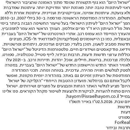
"ישראל היום" הוא גוף תקשורת שנוסד מתוך האמונה שהציבור הישראלי
ראוי לעיתונות טובה יותר, מאוזנת יותר ומדויקת יותר. עיתונות שמדברת
ולא צועקת. עיתונות אמינה, אובייקטיבית ועניינית. עיתונות אחרת וללא
תשלום. המהדורה המודפסת הראשונה פורסמה ב-30 ביולי 2007, וב-2010
הפך "ישראל היום" לעיתון הישראלי בעל שיעור החשיפה הגבוה ביותר בימי
חול. מו"ל העיתון היא ד"ר מרים אדלסון. העורך הראשי הוא עמר לחמנוביץ,
והעורך המייסד הוא עמוס רגב. אתרי האינטרנט של "ישראל היום" בעברית
ובאנגלית, כמו כן היישומונים (אפליקציות) לאנדרואיד ול-iOS, מציגים
חדשות מסביב לשעון, תוכן בלעדי, מבזקים ועדכונים, ניתוחים ופרשנויות,
וידיאו, פודקאסטים ושידורים חיים. פלטפורמות הדיגיטל של "ישראל היום"
כוללות ערוצי חדשות ודעות, תרבות ובידור, לייף סטייל, טכנולוגיה, ספורט,
כלכלה וצרכנות, בריאות, חיילים, אוכל, יהדות, תיירות ורכב. ב-2021 עלו
לאוויר האתר החדש והיישומון החדש של "ישראל היום" בעברית, במטרה
לספק לגולשים חוויה מהירה, עדכנית, בטוחה ונוחה. תכני המהדורה
המודפסת של העיתון זמינים גם באתר, במהדורה יומית מקוונת, ואפשר
לקבל אותם גם בניוזלטר. מועדון ההטבות הייחודי "הקליקה של ישראל
היום" מציע לגולשי האתר הנחות ומבצעים על מוצרים ושירותים. ישראל
היום פתוח להערות, לביקורת ולהצעות לשיפור מקהל הקוראים. פנו אלינו
במייל hayom@israelhayom.co.il.
יום שבת, 2.5.2026
ט"ו באייר תשפ"ו
חדשות
דעות
ספורט
ForReal
תרבות ובידור