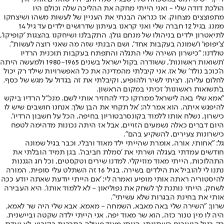
הולכת דודה שלי - ואני הייתי מחקה את ההליכה שלה וכולם היו
מתפוצצים מצחוק. אז כנראה הבנתי את העניין של לעשות משהו ושיצחקו
ממנו. בגיל 12 חברה שלי ואני קראנו בעיתון שדרושים ילדים עד גיל 14
לתיאטרון ילדים בניהולו של מנחם גולן. התקבלנו ושיחקנו בהצגות 'קופיקו',
'צ'יפופו' ו'שמונה בעקבות אחד', ושם הבנתי שזה מה שאני רוצה לעשות".
טולדנו: "כישרון השירה שלי התגלה והתפתח בעקבות תוכנית הרדיו
'תשואות ראשונות', ששודרה בקול ישראל בשנים 1980-1965 ולמעשה היתה
ה'כוכב נולד' של אז. אני קיבלתי מהמדינה את כל האפשרויות שילד רק יכול
לחלום עליהן. רציתי לשיר ולהופיע, וקיבלתי את זה בגדול על מגש של כסף.
ב'תשואות ראשונות' זכיתי במקום הראשון.
"אמא שלי באה לישראל ממרוקו כדי להחזיר אותי לשם. מנכ"ל הרדיו ביקש
להיפגש איתה. הוא אמר לה: 'אל תקחי את הבן שלך. אנחנו חושבים שיש לו
כישרון, נשלח אותו ללמוד בקונסרבטוריון בחיפה, הכל על חשבון הרדיו'.
היום דברים כאלה נשמעים הזויים, אבל אז היתה נכונות מדהימה לטפח
כישרונות צעירים, להשקיע בהם".
גל: "אחותי, אורה, אומרת שהייתי ילד מאוד ורבלי, וכבר בגיל שמונה
חודשים עמדתי בעגלה ושרתי את 'סמלת חביבה'. בגן תמיד הובלתי את
התהלוכות, הייתי מאוד מוזיקלי. למדנו שירים וטקסטים, וכל חג הגננות
נתנו לי להוביל את הילדים בשירה. בגיל 16 זה השתלט עלי סופית. המורה
להיסטוריה ראתה אותי מופיע ואמרה לי: 'אם הייתי יודעת שאתה יודע ככה
לשחק, הייתי נותנת לך לשחק את נפוליאון - לא ללמוד אותו'. היא העבירה
אותי את בחינת הבגרות שלא עשיתי".
שרון: "השירה שלי באה מאבא, השמחה - מאמא. אבא שלי היה שר לאמא,
היה לו מין טנור כזה, הוא שר מאוד יפה. אני הייתי ילדה שקטה וביישנית.