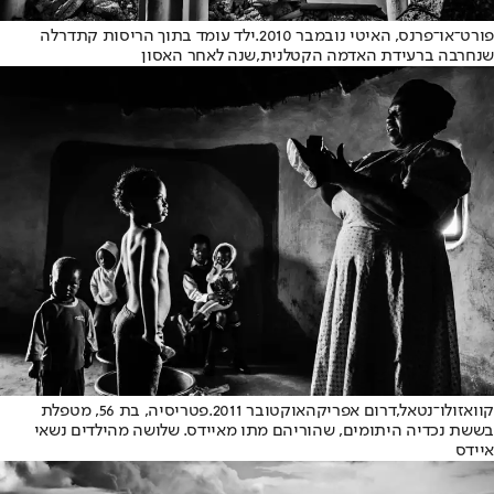
פורט־או־פרנס, האיטי נובמבר 2010.
ילד עומד בתוך הריסות קתדרלה
שנחרבה ברעידת האדמה הקטלנית,
שנה לאחר האסון
קוואזולו־נטאל,
דרום אפריקה
אוקטובר 2011.
פטריסיה, בת 56, מטפלת
בששת נכדיה היתומים, שהוריהם מתו מאיידס. שלושה מהילדים נשאי
איידס