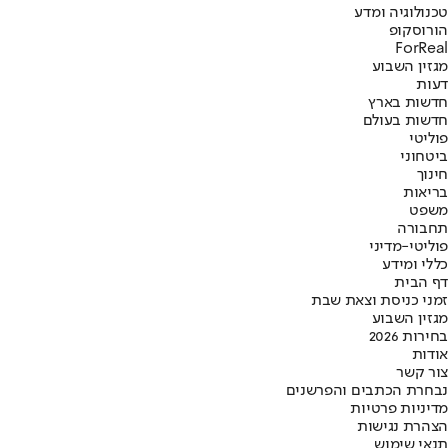
טכנולוגיה ומדע
הורוסקופ
ForReal
מגזין השבוע
דעות
חדשות בארץ
חדשות בעולם
פוליטי
ביטחוני
חינוך
בריאות
משפט
תחבורה
פוליטי-מדיני
כללי ומידע
דף הבית
זמני כניסת וצאת שבת
מגזין השבוע
בחירות 2026
אודות
צור קשר
נבחרת הכתבים והפרשנים
מדיניות פרטיות
הצהרת נגישות
תנאי שימוש