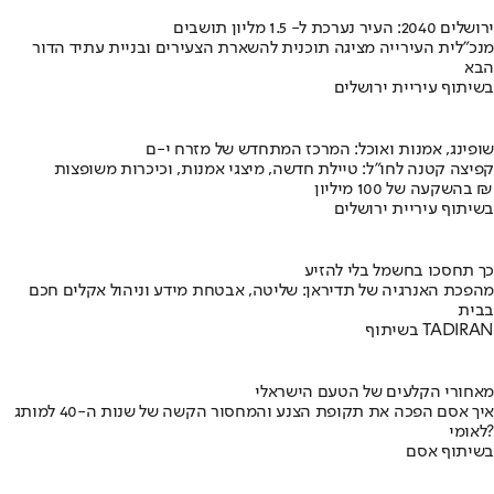
ירושלים 2040: העיר נערכת ל- 1.5 מליון תושבים
מנכ"לית העירייה מציגה תוכנית להשארת הצעירים ובניית עתיד הדור
הבא
בשיתוף עיריית ירושלים
שופינג, אמנות ואוכל: המרכז המתחדש של מזרח י-ם
קפיצה קטנה לחו"ל: טיילת חדשה, מיצגי אמנות, וכיכרות משופצות
בהשקעה של 100 מיליון ₪
בשיתוף עיריית ירושלים
כך תחסכו בחשמל בלי להזיע
מהפכת האנרגיה של תדיראן: שליטה, אבטחת מידע וניהול אקלים חכם
בבית
בשיתוף TADIRAN
מאחורי הקלעים של הטעם הישראלי
איך אסם הפכה את תקופת הצנע והמחסור הקשה של שנות ה-40 למותג
לאומי?
בשיתוף אסם