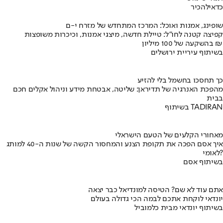
כדאי
להכיר
שופינג, אמנות ואוכל: המרכז המתחדש של מזרח י-ם
קפיצה קטנה לחו"ל: טיילת חדשה, מיצגי אמנות, וכיכרות משופצות
בהשקעה של 100 מיליון ₪
בשיתוף עיריית ירושלים
כך תחסכו בחשמל בלי להזיע
מהפכת האנרגיה של תדיראן: שליטה, אבטחת מידע וניהול אקלים חכם
בבית
בשיתוף TADIRAN
מאחורי הקלעים של הטעם הישראלי
איך אסם הפכה את תקופת הצנע והמחסור הקשה של שנות ה-40 למותג
לאומי?
בשיתוף אסם
אתם עוד לא שם? הטיסה למונדיאל כבר יצאה
יונדאי לוקחת אתכם לבמה הכי גדולה בעולם
בשיתוף יונדאי מבית כלמוביל