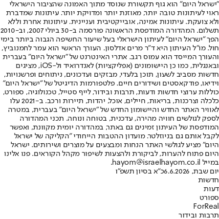
"ישראל היום" הוא גוף תקשורת שנוסד מתוך האמונה שהציבור הישראלי
ראוי לעיתונות טובה יותר, מאוזנת יותר ומדויקת יותר. עיתונות שמדברת
ולא צועקת. עיתונות אמינה, אובייקטיבית ועניינית. עיתונות אחרת וללא
תשלום. המהדורה המודפסת הראשונה פורסמה ב-30 ביולי 2007, וב-2010
הפך "ישראל היום" לעיתון הישראלי בעל שיעור החשיפה הגבוה ביותר בימי
חול. מו"ל העיתון היא ד"ר מרים אדלסון. העורך הראשי הוא עמר לחמנוביץ,
והעורך המייסד הוא עמוס רגב. אתרי האינטרנט של "ישראל היום" בעברית
ובאנגלית, כמו כן היישומונים (אפליקציות) לאנדרואיד ול-iOS, מציגים
חדשות מסביב לשעון, תוכן בלעדי, מבזקים ועדכונים, ניתוחים ופרשנויות,
וידיאו, פודקאסטים ושידורים חיים. פלטפורמות הדיגיטל של "ישראל היום"
כוללות ערוצי חדשות ודעות, תרבות ובידור, לייף סטייל, טכנולוגיה, ספורט,
כלכלה וצרכנות, בריאות, חיילים, אוכל, יהדות, תיירות ורכב. ב-2021 עלו
לאוויר האתר החדש והיישומון החדש של "ישראל היום" בעברית, במטרה
לספק לגולשים חוויה מהירה, עדכנית, בטוחה ונוחה. תכני המהדורה
המודפסת של העיתון זמינים גם באתר, במהדורה יומית מקוונת, ואפשר
לקבל אותם גם בניוזלטר. מועדון ההטבות הייחודי "הקליקה של ישראל
היום" מציע לגולשי האתר הנחות ומבצעים על מוצרים ושירותים. ישראל
היום פתוח להערות, לביקורת ולהצעות לשיפור מקהל הקוראים. פנו אלינו
במייל hayom@israelhayom.co.il.
יום שבת, 6.6.2026
כ"א בסיון תשפ"ו
חדשות
דעות
ספורט
ForReal
תרבות ובידור