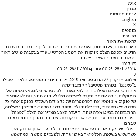
אוכל
מגזין
אנחנו מגייסים
English
X
מוספים
שישבת
לראות את האור
160 תמונות, 25 מדינות, ושני צבעים בלבד: שחור ולבן • בספר ובתערוכה
חדשים מסכם הצלם זיו קורן את המסע הפרטי שערך בעקבות מוטיב האור
בצילום ובחיים • הצצה ראשונה
זיו קורן
28/11/2014, 00:23
,עודכן
28/11/2014, 00:22
0
צילום: זיו קורן // הודו, פברואר 2013. ילדה הינדית מתייבשת לאחר טבילה
ב"סאנגם", במהלך פסטיבל הקומבה־מלה
את דרכי בעולם הצילום התחלתי בשחור־לבן. סרטי צילום, אמבטיות של
כימיקלים, נורה אדומה ומַגְדֵּל. למצלמה שלי לא היה מנוע, וגם לא אופציה
של פוקוס אוטומטי. את הפרמטרים של כל צילום רשמתי בפנקס אחרי כל
סרט שיצא מפיתוח, כדי ללמוד ולהשתפר. כשיש סרט שחור־לבן במצלמה,
ההתבוננות בַּסיטואציה שונה. היעדר הצבע מצריך את הצלם "לפצות"
בערכים מוספים אחרים, שהאור והקומפוזיציה הם כמובן הדומיננטיים
שבהם.
בעולם יש מקור אור טבעי אחד, שמשתנה בכל רגע. באופן פרדוקסלי,
כשהשמש בשיאה, הכל מואר באופן אחיד, ולפעמים נוקשה. כשהשמש