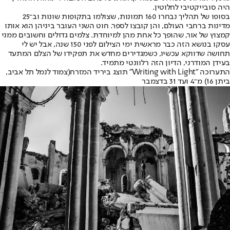
היה סובייקטיבי לחלוטין.
בסופו של תהליך נבחרו 160 תמונות, שצולמו בתקופות שונות וב־25
מדינות ברחבי העולם, והן קובצו לספר. חוט השני העובר ביניהן הוא אותו
קמצוץ של אור, שהופך כל אחת מהן למיוחדת. צלמים גדולים וחשובים ממני
עסקו בנושא הזה כבר מראשית ימי הצילום לפני 150 שנה, אבל יש לי
תחושה שדווקא עכשיו, כשמגדירים מחדש את תפקידו של הצלם המתעד
בעידן המודרני, הדיון הזה רלוונטי מתמיד.
התערוכה "Writing with Light" תוצג ביריד המזרח
(צמוד לנמל תל אביב,
ביתן 16) מ־4 ועד 31 בדצמבר