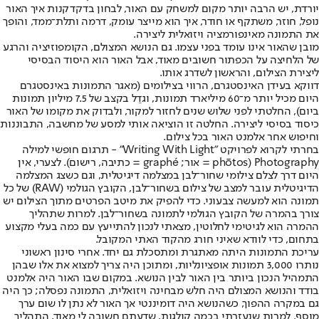
יורדת, יש הרבה יותר מקום למשחק עם האור, לבחון בדקדקנות איך האור
נופל, חוזר, משתקף או חודר, איך הוא מייצר עומק, דרמה ותלת־ממד, והופך
את התמונה מאינפורמציה ויזואלית ליצירה.
מובן שהאור אינו עומד בפני עצמו. גם הנושא המצולם, הקומפוזיציה והרגע
של הלחיצה על הכפתור חשובים מאוד, אבל האור הוא היסוד הבסיסי
ליצירת הצילום, והראשון לשדרג אותו.
דווקא בעידן האינסטגרם, הרווי בצילומים (מאגר התמונות באינסטגרם
היום מכיל יותר מ־60 מיליארד תמונות, וגדֵל בקצב של 7.5 מיליון תמונות
ביום), החלטתי לפני שלוש שנים לחזור למקור, ולבדוק את מקומו של האור
כיסוד בסיסי ליצירה. החלטה זו הוציאה אותי למסע של מחשבה, התבוננות
וחיפוש אחר אלמנט האור בכל צילום.
בחרתי לקרוא לפרויקט "Writing With Light" - תרגום חופשי למילה
Photography (phōtos = אור; graphé = כתיבה, רישום). לצערי, אין
היום דרך לצלם צילומי שחור־לבן במצלמה דיגיטלית, וגם כשצג המצלמה
הדיגיטלית עובר למצב של צילום בשחור־לבן, הקובץ הגולמי (RAW) של כל
תמונה הוא למעשה צבעוני. כדי להפיק את מיטב הפרטים מתוך הצילום יש
צורך בהמרה של הקובץ הגולמי לתמונה בשחור־לבן. למרות שתהליך
ההמרה הוא לגיטימי לחלוטין, מצאתי לנכון להתייעץ עם כמה בעלי מקצוע
בתחום, כדי לוודא שאיני חורג מהקוד האתי המקובל.
עריכת התמונות היתה מאתגרת ומתסכלת גם יחד. אחרי סינון ראשוני
נותרו 3,000 תמונות אופציונליות, ומתוכן היה צריך למצוא את אלו שבהן
התמהיל הנכון ביותר בין האור לבין הנושא. במקום שבו האור היה אלמנט
בודד והנושא המצולם היה חלש מבחינה ויזואלית, התמונה נפסלה; כך היה
גם במקרה ההפוך, כשהנושא היה דומיננטי אך האור לא נתן לו שום ערך
מוסף. למרות שנעזרתי בכמה קולגות, שדעתם חשובה לי מאוד, התהליך