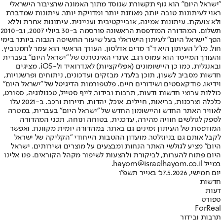
"ישראל היום" הוא גוף תקשורת שנוסד מתוך האמונה שהציבור הישראלי
ראוי לעיתונות טובה יותר, מאוזנת יותר ומדויקת יותר. עיתונות שמדברת
ולא צועקת. עיתונות אמינה, אובייקטיבית ועניינית. עיתונות אחרת וללא
תשלום. המהדורה המודפסת הראשונה פורסמה ב-30 ביולי 2007, וב-2010
הפך "ישראל היום" לעיתון הישראלי בעל שיעור החשיפה הגבוה ביותר בימי
חול. מו"ל העיתון היא ד"ר מרים אדלסון. העורך הראשי הוא עמר לחמנוביץ,
והעורך המייסד הוא עמוס רגב. אתרי האינטרנט של "ישראל היום" בעברית
ובאנגלית, כמו כן היישומונים (אפליקציות) לאנדרואיד ול-iOS, מציגים
חדשות מסביב לשעון, תוכן בלעדי, מבזקים ועדכונים, ניתוחים ופרשנויות,
וידיאו, פודקאסטים ושידורים חיים. פלטפורמות הדיגיטל של "ישראל היום"
כוללות ערוצי חדשות ודעות, תרבות ובידור, לייף סטייל, טכנולוגיה, ספורט,
כלכלה וצרכנות, בריאות, חיילים, אוכל, יהדות, תיירות ורכב. ב-2021 עלו
לאוויר האתר החדש והיישומון החדש של "ישראל היום" בעברית, במטרה
לספק לגולשים חוויה מהירה, עדכנית, בטוחה ונוחה. תכני המהדורה
המודפסת של העיתון זמינים גם באתר, במהדורה יומית מקוונת, ואפשר
לקבל אותם גם בניוזלטר. מועדון ההטבות הייחודי "הקליקה של ישראל
היום" מציע לגולשי האתר הנחות ומבצעים על מוצרים ושירותים. ישראל
היום פתוח להערות, לביקורת ולהצעות לשיפור מקהל הקוראים. פנו אלינו
במייל hayom@israelhayom.co.il.
יום חמישי, 7.5.2026
כ' באייר תשפ"ו
חדשות
דעות
ספורט
ForReal
תרבות ובידור