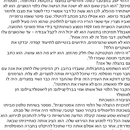
"הלמי ישב במצטבר כשנה וחודשיים במעצר בתקופת המלחמה", מספרת
פינקל, "הוא הבין שאם הוא לא ישנה את הגישה שלו כלפי הנאצים, הוא לא
ישתחרר מהכלא. לכן הוא עשה כל דבר אפשרי כדי לשפר את מצבו ולחזור
לעבוד כרופא. הוא אפילו כתב מכתב להיטלר, שבו סיפר שאמו גרמנייה
ואביו מצרי, אף ששני הוריו היו מצרים לחלוטין, שהוא היה פעיל למען
התנועה הנאצית מאז 1929 ונפצע כשהותקף בידי אחד מאויבי התנועה,
ושבגלל תמיכתו בתנועה הוא לא יכול היה לקבל עבודה - עד שהנאצים עלו
לשלטון. דבר מכל זה לא היה אמת".
הוא לא חשש שהגרמנים, הידועים בנטייתם לתיעוד קפדני, יבדקו את
השקרים הללו?
"זו היתה הטקטיקה שלו חלק מהזמן. הוא ידע מה הוא עושה. הוא כתב
מכתבי חנופה שעזרו לו".
גם בהצלה של אנה?
"הוא השתמש בתחבולות, שעבדו ברובן. רק הניסיון שלו לחתן את אנה עם
חבר מצרי מוסלמי, כדי שיוכל להבריח אותה למצרים, לא צלח. הגרמנים
בדקו דווקא את העניין הזה וגילו שהחבר היה כבר נשוי במצרים, היה לו
שם ילד מאשתו, והם לא אישרו את החתונה".
הקבר של הלמי ושל אשתו אמי בברליןצילום: חן ליאופולד,צילום: חן
לאופולד
הגיבורה הנשכחת
"תוכנית ההצלה של הלמי היתה אסטרטגית", מספר בשיחת טלפון מביתו
בשכונת הליופוליס בקהיר נאצר קוטבי, שהלמי היה אחיה של סבתו.
"כשהוא שמע שאנה קיבלה הודעה מהרשויות כי עליה להתכונן לגירוש, הוא
עשה הכל כדי למנוע את הגירוש שלה. הוא הציג אותה כאחייניתו שבאה
מדרזדן, אחר כך הוא אסלם אותה כדי שתוכל להיקלט בחברה המוסלמית