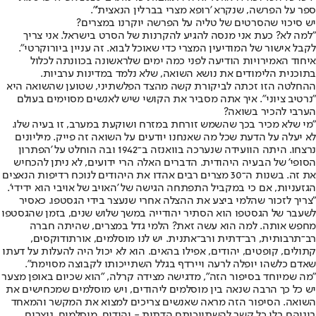
ספר על הפרשה, שנקרא 'רופא מצרי בברלין הנאצית'".
יש סיכוי שהסרטים של טליה על הפרשה יוקרנו במצרים?
"למה לא? כעת אני מנסה להגיע להקרנות של הסרט בישראל. אני צריך
לקבל אישור של המודיעין המצרי כדי שאוכל לבוא. זה עניין ביורוקרטי".
איחוד האמירויות הודיעה לפני כמה ימים שלראשונה בכוונתה לכלול
בתוכנית הלימודים את נושא השואה, שלא נלמד במדינות ערביות.
ההחלטה הזו זכתה לביקורת קשה מהצד הפלשתיני, שטוען שהשואה היא
"נרטיב ציוני". איך אתה מסביר את הקושי שיש לאנשים מסוימים בעולם
הערבי להכיר בשואה?
"מי שלא מכיר בכך שהשמש זורחת במזרח ושוקעת במערב, זו בעיה שלו.
לא יעלה על הדעת שכל מה שאנחנו יודעים על השואה זה פייק. מיליונים
נרצחו. היתה הוועידה שנערכה בוואנזה ב־1942 ובה הוחלט על 'הפתרון
הסופי' של הבעיה היהודית. הדברים האלה הרי ידועים, לא ניתן להכחיש
את זה. בשנות ה־30 מצרים רבים אהדו את היהודים לנוכח רדיפות הנאצים
הגזעניות, אם כי במקביל התפתחה הגישה של 'האויב של אויבי הוא ידידי'.
"צריך לזכור שהלמי ביצע את ההצלה אחרי שנעצר בידי הגסטפו. כאסיר
לשעבר של הגסטפו הוא הסתיר יהודייה במשך שלוש שנים, בזמן שהגסטפו
מחפש אותה. למה הוא עשה זאת? הלמי גדל במצרים, שהיתה חברה
רב־תרבותית, רב־דתית ורב־אתנית. יש לנו מוסלמים, אורתודוקסים,
קתולים, קופטים, יהודים, אפילו בהאים. הוא לא יכול היה להעלות על דעתו
שאדם כלשהו יופלה לרעה ויירדף בגלל השתייכותו לקבוצה מסוימת".
"מה שמיוחד בסיפור הזה", מדגישה מצידה קרלה, "הוא שכיום באופן מצער
יש כל כך הרבה שנאה בין מוסלמים ליהודים, ויש מוסלמים שמכחישים את
השואה. הסיפור הזה מראה שאנשים צריכים למצוא את המקשר והמאחד
ביניהם בלי כל קשר להשתייכותם הדתית - יהודים, מוסלמים, נוצרים.