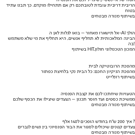
הסוד של איינשטיין שיגדיל לכם את הפנסיה
הריבית דריבית עובדת לטובתכם רק אם תתחילו מוקדם. כך תבנו עתיד
בטוח
בשיתוף מנורה מבטחים
אל תישארו מאחור – בואו לגלות לאן ה-AI הולך
הבינה המלאכותית לא תחליף אנשים, היא תחליף את מי שלא משתמש
בה!
בשיתוף HIT,המכון הטכנולוגי חולון
מהפכת הרובוטיקה לבית
מהפכת הניקיון החכם: כל הבית נקי בלחיצת כפתור
בשיתוף רונלייט
הטעויות שיחתכו לכם את קצבת הפנסיה
ממשיכת כספים ועד חוסר תכנון – הצעדים שיצילו את הכסף שלכם
בשיתוף מנורה מבטחים
איך 200 ש"ח בחודש הופכים ל140 אלף ?
צעדים קטנים שיכולים לסגור את הבור הפנסיוני בין נשים לגברים
בשיתוף מנורה מבטחים