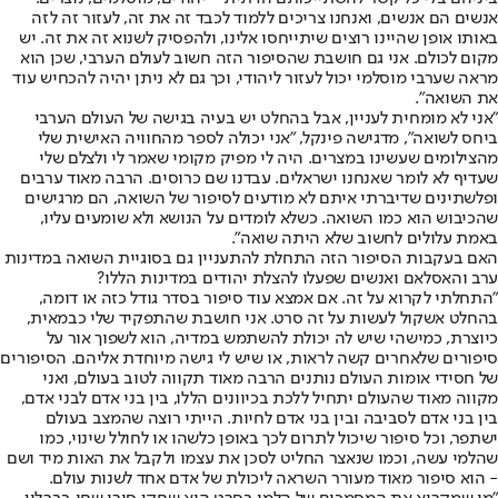
אנשים הם אנשים, ואנחנו צריכים ללמוד לכבד זה את זה, לעזור זה לזה
באותו אופן שהיינו רוצים שיתייחסו אלינו, ולהפסיק לשנוא זה את זה. יש
מקום לכולם. אני גם חושבת שהסיפור הזה חשוב לעולם הערבי, שכן הוא
מראה שערבי מוסלמי יכול לעזור ליהודי, וכך גם לא ניתן יהיה להכחיש עוד
את השואה".
"אני לא מומחית לעניין, אבל בהחלט יש בעיה בגישה של העולם הערבי
ביחס לשואה", מדגישה פינקל, "אני יכולה לספר מהחוויה האישית שלי
מהצילומים שעשינו במצרים. היה לי מפיק מקומי שאמר לי ולצלם שלי
שעדיף לא לומר שאנחנו ישראלים. עבדנו שם כרוסים. הרבה מאוד ערבים
ופלשתינים שדיברתי איתם לא מודעים לסיפור של השואה, הם מרגישים
שהכיבוש הוא כמו השואה. כשלא לומדים על הנושא ולא שומעים עליו,
באמת עלולים לחשוב שלא היתה שואה".
האם בעקבות הסיפור הזה התחלת להתעניין גם בסוגיית השואה במדינות
ערב והאסלאם ואנשים שפעלו להצלת יהודים במדינות הללו?
"התחלתי לקרוא על זה. אם אמצא עוד סיפור בסדר גודל כזה או דומה,
בהחלט אשקול לעשות על זה סרט. אני חושבת שהתפקיד שלי כבמאית,
כיוצרת, כמישהי שיש לה יכולת להשתמש במדיה, הוא לשפוך אור על
סיפורים שלאחרים קשה לראות, או שיש לי גישה מיוחדת אליהם. הסיפורים
של חסידי אומות העולם נותנים הרבה מאוד תקווה לטוב בעולם, ואני
מקווה מאוד שהעולם יתחיל ללכת בכיוונים הללו, בין בני אדם לבני אדם,
בין בני אדם לסביבה ובין בני אדם לחיות. הייתי רוצה שהמצב בעולם
ישתפר, וכל סיפור שיכול לתרום לכך באופן כלשהו או לחולל שינוי, כמו
שהלמי עשה, וכמו שנאצר החליט לסכן את עצמו ולקבל את האות מיד ושם
- הוא סיפור מאוד מעורר השראה ליכולת של אדם אחד לשנות עולם.