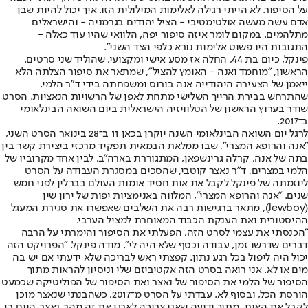
על הסיפור. לא הייתי רגילה לאלימות המילולית הזו. איך יכול להיות שבן
אדם עשה מעשה אולטימטיבי - הציל יהודים בגרמניה - והישראלים
מתלהמים. במקום לומר איזה סיפור יפה, הלוואי שהיו עוד כאלה -
התגובות היו פשוט אלימות נורא כלפי הצד השני".
פינקל, כיום בת 44, החלה אז מסע אישי ומקצועי, שהוליד שני סרטים.
הראשון, "מוחמד ואנה - האומץ להציל", שמתאר את סיפור הצלתה הלא
ייאמן של הצעירה היהודייה אנה בורוס ומשפחתה בידי ד"ר הלמי,
שהתרחש בבירת הרייך השלישי מתחת לאפן של הרשויות הנאציות. הסרט
שודר בערוץ הראשון של הטלוויזיה הישראלית ביום השואה הבינלאומי
ב־2017.
לרגל יום השואה הבינלאומי השנה יוקרן בכאן 11 ב־28 בינואר הסרט השני,
"אנה והרופא המצרי", שבו ממלאת הבמאית תפקיד מרכזי ביצירת קשר בין
בתה של אנה, קרלה גרינשפאן, המתגוררת בארה"ב, לבין אחד מקרוביו של
הלמי במצרים, ד"ר נאצר קוטבי, שהסכים במסגרת העבודה על הסרט
ליוזמתה של פינקל לקבל את אות חסיד אומות העולם בברלין לפני חמש
שנים. "אנה והרופא המצרי", המלווה באנימציות יפות של ירון שין
(Jewboy), מתאר ברגישות רבה את השלבים שאפשרו את סגירת המעגל
ההיסטורית ואת הענקת הכבוד המאוחרת למציל הערבי.
"הכנסתי את עצמי לסרט הזה, הפעלתי את הסיפור והימרתי על הרבה
דברים שדרשו זמן, עבודה וכסף שלא היה לי", מודה פינקל. "הפרויקט הזה
יכול היה ליפול בכל רגע נתון. קפצתי ראש לבריכה שלא ידעתי אם יש בה
מים או לא. אני רואה בסרט הזה אקטיביזם שלי וניסיון להראות מתוך
הסיפור של הלמי את הסיפור של נאצר ואת הסיפור של הפוליטיקה שכמעט
הורסת הכל, ובסוף לא. עבדתי על הסרט מ־2017, כשהבנתי שנאצר מוכן
לקבל את האות, מתוך ידיעה שאני צריכה לארגן את זה מהר. נאצר, היום בן