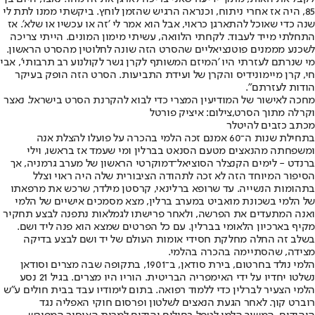
85, היה אז אחרי ניתוח, וכנראה הרגיש שהזמן לוחץ. ביקשתי ממנו לתת לי
שנה כדי שאוכל להתארגן כראוי, אבל הוא אמר לי 'זה או עכשיו או שלא'. אז
התחלתי מייד לעבוד. לקחתי הלוואה, עשיתי מימון המונים. הייתי צריכה
לשכנע מממנים פוטנציאליים שהסרט הזה שונה לחלוטין מהסרט הראשון.
מי שנרתם לעזרתי היו 'המיזם המשותף לקרן גשר לקולנוע רב תרבותי', אבי
חי, קרן מיימונידיס והקרן של ועידת התביעות. הסרט הזה הופק בעיקר
הודות לעזרתם".
מחכה לאישור של המודיעין המצרי כדי לבוא להקרנת הסרט בישראל. נאצר
וקרלה מתוך הסרט,צילום: איציק פורטל
מכתב כזבים להיטלר
בתחילת שנות ה־60 אמנם זכה הלמי בהכרה על פועלו להצלת אנה
ומשפחתה מהנאצים מטעם הסנאט בברלין ומי שעמד אז בראשו, וילי
ברנדט - לימים הקנצלר הסוציאל־דמוקרטי הראשון של מערב גרמניה, אך
הסיפור המיוחד הזה לא זכה לתהודה הציבורית שלה היה ראוי וצלל
בתהומות הנשייה. עד שרופא ברלינאי, קרסטן מילדר, שרכש את מרפאתו
של הלמי בשכונת מואביט במערב ברלין, מצא מסמכים אישיים של הלמי
ואנה המתעדים את הפרשה, ולאחר פרישתו לגמלאות נתפנה לבצע תחקיר
מקיף בארכיון הלאומי בברלין. עם כל הפרטים שמצא הוא פנה ליד ושם.
בשלב זה החלה מחלקת חסידי אומות העולם של יד ושם לבצע בדיקה
מצידה, שהסתיימה בהכרה בהלמי.
הלמי נולד בחרטום, בירת סודאן, ב־1901, בתקופה שבה מצרים וסודאן
נשלטו יחדיו על ידי האימפריה הבריטית. הוריו היו מצרים. בגיל 21 נסע
הלמי הצעיר לברלין כדי ללמוד רפואה. בתום לימודיו עבד בבית חולים ע"ש
רוברט קוך. לאחר הגעת הנאצים לשלטון ופרסום חוקי האפליה נגד