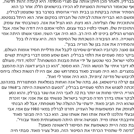
בברלין, ולאחר מכן חיתן אותה עם מצרי מוסלמי. היא קיבלה זהות חדשה,
אף שכאמור הרשויות הנאציות לא הכירו בנישואים הללו. אחר כך הוא
הסתיר אותה בבקתת גן בבית הורי ארוסתו בפרבר בוך שמצפון לברלין,
ומשם הוא הבריח אותה לביתה של חברתו במקום אחר. הוא היתל בגסטפו,
והתוכנית שלו הצליחה. הוא ניצח. הוא הציל את אנה. כשהבנתי את עומק
התוכנית שלו, חשתי כלפיו כבוד עצום. הלמי אמנם היה דודה של אמי, אבל
הפרש הגילים בינינו לא היה רב. הוא היה אבי השני, ואנני אשתו היתה אמי
השנייה. היא הגיבורה הנשכחת של הסיפור הזה. היא עזרה לו בכל
והסתירה את אנה בגן של הוריה בבוך".
גם נאצר, כקרוביו האחרים שסירבו לקבל את מדליית חסיד אומות העולם,
ביקר כמה פעמים את הלמי בברלין. האם שמע ממנו דברי ביקורת קשים
כלפי ישראל, כפי שנטען על ידי אחת מבנות המשפחה? "הלמי, דודי, מעולם
לא דיבר איתי על הנושא הזה", הוא מספר, "הוא כן הביע דאגה רבה מהמצב
במצרים. הוא היה מעורב מאוד במתרחש שם. אם היו לו רגשות כאלה ביחס
לכיבוש של מדינה 'ציונית', הוא היה אומר לי זאת".
גם קרלה גרינשפאן, 66, בתה של אנה ואחות בגמלאות המתגוררת במנהטן,
זכתה לפגוש את הלמי פעמיים בברלין. "הפעם הראשונה היתה ב־1968 עם
הוריי. הייתי פחות או יותר בת 12. לאבי היה אח שגר בברלין, והוא נסע
לבקר אותו בדרך חזרה מביקור בישראל. פגשתי גם את אנני. אני זוכרת
שהוא היה חביב מאוד. ידעתי על ההצלה של משפחתי, אבל לא הבנתי
לעומק את המשמעות של העניין. חזרנו לברלין במאי 1980 עם אמי, אבי
ובעלי והלכנו לראות אותו ואת אשתו שוב. הוא כבר היה מבוגר מאוד
וחיבבתי אותו מייד. הפגישה איתו היתה משמעותית מאוד עבורי".
בת כמה היית כששמעת את הסיפור לראשונה מאמך?
"נדמה לי שתמיד הכרתי את הסיפור הזה, מגיל צעיר מאוד. סבתי חיה