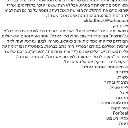
"מי שמקריא את המסמכים של הלמי בסרט הוא שחקן סורי שחי בברלין.
הוא הסכים להשתתף בסרט, אבל לא רצה ששמו יוזכר בקרדיטים. אחרי
שהוא סיים את ההקלטות הוא שינה את דעתו, ונוסף על כך, גם רצה לבוא
להקרנות הסרט. הסיפור הזה שינה אצלו משהו".
eldadbeck@yahoo.de
אלדד בק
חיפאי גאה. כתב "ישראל היום" באירופה. בעבר כתב לענייני ערבים בגל"צ
וב"חדשות" וגם עורך חדשות החוץ של "הארץ". אחד העיתונאים הישראלים
הבודדים שדיווחו ממדינות אויב כאיראן, סוריה, לבנון, עיראק ועוד. למד
ערבית ואסלאם בסורבון בפריז. היה כתב בצרפת, באוסטריה ובגרמניה של
כלי תקשורת ישראלים שונים ("ידיעות אחרונות", "מעריב"). פרסם שלושה
ספרים: "מעבר לגבול - מסעות לארצות אסורות", "גרמניה, אחרת",
"הקנצלרית - מרקל, ישראל והיהודים".
השואה
חסיד אומות העולם
מדורים
ספורט
תרבות ובידור
לייף סטייל
אוכל
תיירות
טכנולוגיה ומדע
הורוסקופ
ForReal
מגזין השבוע
דעות