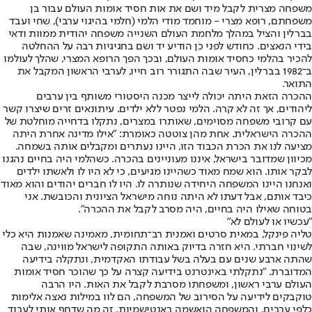
משפחה מצרית לקבל מיד ושם את אות חסיד אומות העולם עבור בן
משפחתם, רופא מצרי - מוחמד מודי הלמי (חלמי בהיגוי ערבי), שחי ועבד
בברלין והציל במהלך מלחמת העולם השנייה משפחה יהודית ממוות ודאי
בידי הנאצים. כחודש לפני כן הודיע יד ושם בחגיגיות רבה על ההחלטה
להכיר בהלמי כחסיד אומות העולם, ובכך הפך הרופא המצרי, שהלך לעולמו
ב־1982 בברלין, העיר שבה התגורר רוב חייו, לערבי הראשון המקבל את
התואר.
ההכרה הזאת היתה יכולה לייצר מכנה היסטורי משותף בין ערבים
ליהודים, אך זה לא קרה. הלמי נפטר ללא ילדים. עיתונאים זרים שיצרו קשר
עם קרובי משפחה מסוימים, שאותרו במצרים, נתקלו בדחייה מוחלטת של
ההכרה הישראלית. אחת מהן צוטטה כאומרת: "אילו מדינה אחרת היתה
מציעה לנו את הכרת הכבוד הזו, היינו נעתרים ומקבלים אותה בשמחה.
מכיוון שמדובר בישראל, איננו מעוניינים בהכרה. כשהלמי היה בחיים נהגנו
לבקר אותו. הוא שמח מאוד כשהיינו מגיעים, כי לא היו לו ולאשתו ילדים
ואנחנו היינו המשפחה היחידה שנותרה לו. היו לו חברים יהודים והוא מאוד
כיבד אותם, אבל דעתו לא היתה נוחה מישראל הציונית והכובשת. אני
בטוחה שאילו היה בחיים, היה מסרב לקבל את ההכרה".
"עכשיו או לעולם לא"
טליה פינקל, במאית סרטים ואמנית רב־תחומית, מאמינה שאמנות היא כלי
לשינוי חברתי. היא חזרה בדיוק באותה התקופה לישראל מווינה, שבה
שהתה ארבע שנים עם בעלה בשל עבודתו האקדמית, ונתקלה בידיעה
המדוברת. "נתקלתי באינטרנט בידיעה קצרה על כך שהוכר חסיד אומות
העולם ערבי ראשון, ומשפחתו מסרבת לקבל את האות. היו הרבה
טוקבקים לידיעה על הסירוב של המשפחה, הם לוו במילות נאצה אלימות
כלפי ערבים, והמשפחה הואשמה באנטישמיות. זה מה שדחף אותי לעבוד