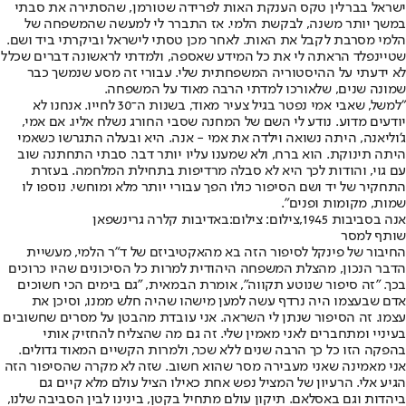
ישראל בברלין טקס הענקת האות לפרידה שטורמן, שהסתירה את סבתי
במשך יותר משנה, לבקשת הלמי. אז התברר לי למעשה שהמשפחה של
הלמי מסרבת לקבל את האות. לאחר מכן טסתי לישראל וביקרתי ביד ושם.
שטיינפלד הראתה לי את כל המידע שאספה, ולמדתי לראשונה דברים שכלל
לא ידעתי על ההיסטוריה המשפחתית שלי. עבורי זה מסע שנמשך כבר
שמונה שנים, שלאורכו למדתי הרבה מאוד על המשפחה.
"למשל, שאבי אמי נפטר בגיל צעיר מאוד, בשנות ה־30 לחייו. אנחנו לא
יודעים מדוע. נודע לי השם של המחנה שסבי החורג נשלח אליו. אם אמי,
ג'וליאנה, היתה נשואה וילדה את אמי - אנה. היא ובעלה התגרשו כשאמי
היתה תינוקת. הוא ברח, ולא שמענו עליו יותר דבר. סבתי התחתנה שוב
עם גוי, והודות לכך היא לא סבלה מרדיפות בתחילת המלחמה. בעזרת
התחקיר של יד ושם הסיפור כולו הפך עבורי יותר מלא ומוחשי. נוספו לו
שמות, מקומות ופנים".
אנה בסביבות 1945,צילום: צילום:באדיבות קלרה גרינשפאן
שותף למסר
החיבור של פינקל לסיפור הזה בא מהאקטיביזם של ד"ר הלמי, מעשיית
הדבר הנכון, מהצלת המשפחה היהודית למרות כל הסיכונים שהיו כרוכים
בכך. "זה סיפור שנוטע תקווה", אומרת הבמאית, "גם בימים הכי חשוכים
אדם שבעצמו היה נרדף עשה למען מישהו שהיה חלש ממנו, וסיכן את
עצמו. זה הסיפור שנתן לי השראה. אני עובדת מהבטן על מסרים שחשובים
בעיניי ומתחברים לאני מאמין שלי. זה גם מה שהצליח להחזיק אותי
בהפקה הזו כל כך הרבה שנים ללא שכר, ולמרות הקשיים המאוד גדולים.
אני מאמינה שאני מעבירה מסר שהוא חשוב. שזה לא מקרה שהסיפור הזה
הגיע אלי. הרעיון של המציל נפש אחת כאילו הציל עולם מלא קיים גם
ביהדות וגם באסלאם. תיקון עולם מתחיל בקטן, בינינו לבין הסביבה שלנו,