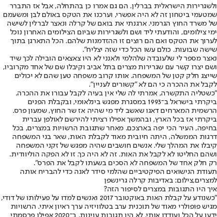
ולשגרירות הישראלית בברלין. הם גם אמרו כן בהתחלה, אבל אז התברר
שמטעמי ביטחון זה לא היה אפשרי, וערכנו את הטקס באולם לבן ומשעמם
של משרד החוץ הגרמני. ארגנתי את בואם של קרלה ונאצר לברלין לשישה
ימי צילומים, והודעתי ליד ושם ולשגרירות שביום הצילומים האחרון נוכל
לערוך את הטקס ואם הם רוצים זו ההזדמנות שלהם. הכל התארגן בתוך
שישה שבועות. כולם עשו הכל כדי שזה יצליח".
נאצר מספר לי שלעובדה שלהלמי ולאנני לא היו צאצאים הובילה לכך שיד
ושם יצרו קשר עם שגרירות מצרים בתל אביב וקיבלו שם של אחד מקרוביו,
שייצג חלק קטן של המשפחה. אותו קרוב משפחה טען שהם לא יכולים
לקבל את ההכרה כי הם לא "קשורים לעניין".
"כשטליה התקשרה, אמרתי לה שלי אין בעיה לקבל עבורו את ההכרה.
ביקרתי בישראל ב־1993 במסגרת מפגש בינלאומי, ובקבלת הפנים
הרשמית המארחים דאגו שאשב ליד מי שהיה אז שר החוץ, שמעון פרס.
ביקרתי אז בכל הארץ, ובהמשך אפילו רציתי להירשם לאולפן עברית
בחיפה, העיר הכי יפה בארצכם. מאחר שתגובת הרשויות במצרים, בכל
דרגות הממשלה, היתה חיובית מאוד לקבלת האות, שאר בני המשפחה
קיבלו את המהלך שלי. אנשים חושבים שהיה מפגש של זקני המשפחה
ושהם החליטו לא לקבל את האות. זה לא היה כך. זו לא הפקה הוליוודית.
רק חלק אחד של המשפחה לא הסכים בשעתו לקבל את הפרס".
תעודת הנישואים הפיקטיביים שהלמי סידר לאנה כדי להבריח אותה
למצרים,צילום: באדיבות קרלה גרינשפן
איך היו התגובות במצרים לסיפור הזה?
"כשנודע על קבלת האות באוקטובר 2017 ואנשים למדו על פעילותו של דודי,
מגיש פופולרי מאוד של תוכנית ערב בטלוויזיה ערך ראיון איתי. הרשויות
ידעו על הכל ועודדו אותי. לא היו תגובות עוינות. ב־2020 אפילו פרסמתי