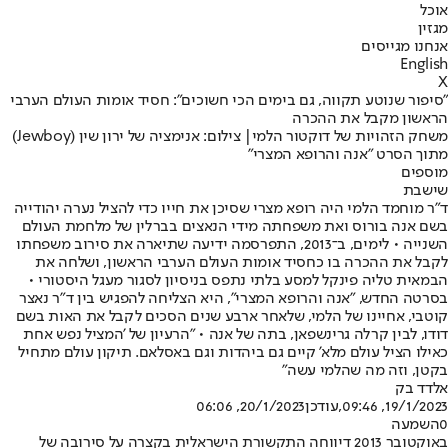
אוכל
מגזין
אנחנו מגייסים
English
X
"סיפור שנוטע תקווה, גם בימים הכי חשוכים": חסיד אומות העולם הערבי
הראשון מקבל את ההכרה
משחק הזהויות של דוקטור הלמי| צילום: אנימציה של ירון שין (Jewboy)
מתוך הסרט "אנה והרופא המצרי"
מוספים
שישבת
ד"ר מוחמד הלמי היה רופא מצרי שסיכן את חייו כדי להציל נערה יהודייה
בשם אנה בורוס ואת משפחתה מידי הנאצים בברלין של מלחמת העולם
השנייה • לימים, ב־2013, התפרסמה ידיעה שתיארה את סירוב משפחתו
לקבל את ההכרה בו כחסיד אומות העולם הערבי הראשון, ושלחה את
הבמאית טליה פינקל למסע בלתי נתפס בניסיון לסגור מעגל היסטורי •
בסרטה החדש, "אנה והרופא המצרי", היא הצליחה להפגיש בין ד"ר נאצר
קוטבי, אחיינו של הלמי, שלאחר ארבע שנים הסכים לקבל את האות בשם
דודו, לבין קרלה גרינשפאן, בתה של אנה • "הרעיון של 'המציל נפש אחת
כאילו הציל עולם מלא' קיים גם ביהדות וגם באסלאם. תיקון עולם מתחיל
בקטן, וזה מה שהלמי עשה"
אלדד בק
19/1/2023, 09:46
,עודכן
20/1/2023, 06:06
0
השמעה
באוקטובר 2013 דיווחה התקשורת הישראלית בקצרה על סירובה של