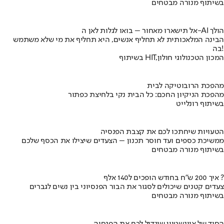
בשיתוף מנורה מבטחים
אל תישארו מאחור – בואו לגלות לאן ה-AI הולך
הבינה המלאכותית לא תחליף אנשים, היא תחליף את מי שלא משתמש
בה!
בשיתוף HIT,המכון הטכנולוגי חולון
מהפכת הרובוטיקה לבית
מהפכת הניקיון החכם: כל הבית נקי בלחיצת כפתור
בשיתוף רונלייט
הטעויות שיחתכו לכם את קצבת הפנסיה
ממשיכת כספים ועד חוסר תכנון – הצעדים שיצילו את הכסף שלכם
בשיתוף מנורה מבטחים
איך 200 ש"ח בחודש הופכים ל140 אלף ?
צעדים קטנים שיכולים לסגור את הבור הפנסיוני בין נשים לגברים
בשיתוף מנורה מבטחים