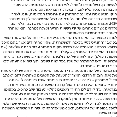
היהודים, המשיך הלמי לטפל בחולים יהודים למרות האיסור המפורש
לעשות כן. בשל מוצאו ה"חמי", לפי תורת הגזע הגרמנית, הוא פוטר
מעבודתו ונאסר עליו לעבוד במערכת הבריאות הגרמנית.
חוקי הגזע אסרו עליו גם להתחתן עם ארוסתו הגרמנייה, אנני. לאחר
שבריטניה הכריזה מלחמה על גרמניה בשל הפלישה לפולין בספטמבר
1939, ומאחר שמצרים נחשבה למדינת חסות בריטית, נעצר הלמי עם
אזרחים מצרים אחרים על ידי רשויות הרייך ונשלח למחנה. הוא שוחרר
מאוחר יותר מסיבות בריאותיות.
למרות מוצאו הזר לא נרתע הלמי מלהביע את ביקורתו על המשטר הנאצי
בפומבי והתגייס לסייע לאנה ולמשפחתה, שהיו מהיהודים אשר בהם טיפל
כרופא בברלין. הוא מצא אצל מכרה מקום מסתור עבור סבתה של אנה (שם
המכרה הוא פרידה שטורמן, שקיבלה יחד איתו מיד ושם את תואר חסידת
אומות העולם), עזר לאמה של אנה ולבעלה הלא יהודי בהשגת מצרכי מזון
ותרופות, ודאג להסתרה של אנה במקומות שונים, תוך שהוא מתעתע ללא
הרף בגסטפו, שחשד בו.
גם כשאמה של אנה נתפסה בידי הגסטפו וסיפרה בחקירתה שהלמי מסתיר
את אנה, הצליח הרופא המצרי להטעות את הנאצים כשהראה להם "מכתב
וידוי" מפוברק של אנה, שבו סיפרה כי רימתה אותו באומרה לו שאינה
יהודייה, וציינה שעברה לגור אצל קרובת משפחה דמיונית בעיר אחרת
בגרמניה. עוד קודם לכן התירו הנאצים להלמי לעבוד שוב כרופא, במקומו
של רופא שגויס לצבא ונשלח למלחמה. הלמי העסיק את אנה כעוזרת
במרפאה שלו. יום אחד הוזמן למפקדה הראשית של הגסטפו. מבלי לדעת
מה מצפה לו, הוא לקח עימו את אנה. להפתעת שניהם, התבקש שם הלמי
לטפל במופתי של ירושלים, חאג' אמין אל־חוסייני, שהיה ממשתפי הפעולה
עם הנאצים.