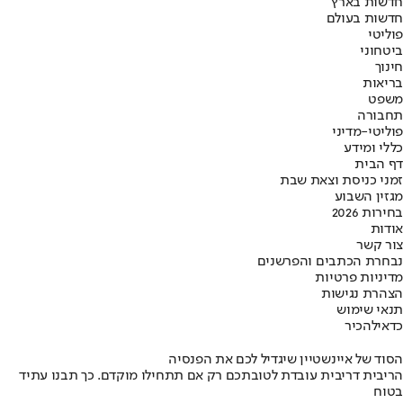
חדשות בארץ
חדשות בעולם
פוליטי
ביטחוני
חינוך
בריאות
משפט
תחבורה
פוליטי-מדיני
כללי ומידע
דף הבית
זמני כניסת וצאת שבת
מגזין השבוע
בחירות 2026
אודות
צור קשר
נבחרת הכתבים והפרשנים
מדיניות פרטיות
הצהרת נגישות
תנאי שימוש
כדאי
להכיר
הסוד של איינשטיין שיגדיל לכם את הפנסיה
הריבית דריבית עובדת לטובתכם רק אם תתחילו מוקדם. כך תבנו עתיד
בטוח