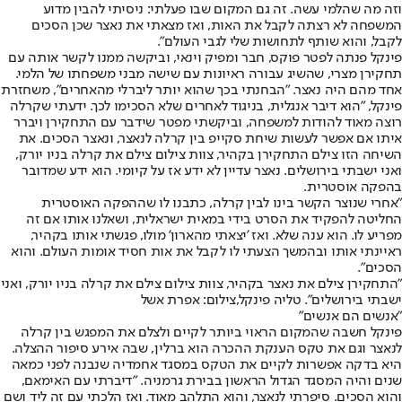
וזה מה שהלמי עשה. זה גם המקום שבו פעלתי: ניסיתי להבין מדוע
המשפחה לא רצתה לקבל את האות, ואז מצאתי את נאצר שכן הסכים
לקבל, והוא שותף לתחושות שלי לגבי העולם".
פינקל פנתה לפטר פוקס, חבר ומפיק וינאי, וביקשה ממנו לקשר אותה עם
תחקירן מצרי, שהשיג עבורה ראיונות עם שישה מבני משפחתו של הלמי.
אחד מהם היה נאצר. "הבחנתי בכך שהוא יותר ליברלי מהאחרים", משחזרת
פינקל, "הוא דיבר אנגלית, בניגוד לאחרים שלא הסכימו לכך. ידעתי שקרלה
רוצה מאוד להודות למשפחה, וביקשתי מפטר שידבר עם התחקירן ויברר
איתו אם אפשר לעשות שיחת סקייפ בין קרלה לנאצר, ונאצר הסכים. את
השיחה הזו צילם התחקירן בקהיר, צוות צילום צילם את קרלה בניו יורק,
ואני ישבתי בירושלים. נאצר עדיין לא ידע אז על קיומי. הוא ידע שמדובר
בהפקה אוסטרית.
"אחרי שנוצר הקשר בינו לבין קרלה, כתבנו לו שההפקה האוסטרית
החליטה להפקיד את הסרט בידי במאית ישראלית, ושאלנו אותו אם זה
מפריע לו. הוא ענה שלא. ואז 'יצאתי מהארון' מולו, פגשתי אותו בקהיר,
ראיינתי אותו ובהמשך הצעתי לו לקבל את אות חסיד אומות העולם. והוא
הסכים".
"התחקירן צילם את נאצר בקהיר, צוות צילום צילם את קרלה בניו יורק, ואני
ישבתי בירושלים". טליה פינקל,צילום: אפרת אשל
"אנשים הם אנשים"
פינקל חשבה שהמקום הראוי ביותר לקיים ולצלם את המפגש בין קרלה
לנאצר וגם את טקס הענקת ההכרה הוא ברלין, שבה אירע סיפור ההצלה.
היא בדקה אפשרות לקיים את הטקס במסגד אחמדיה שנבנה לפני כמאה
שנים והיה המסגד הגדול הראשון בבירת גרמניה. "דיברתי עם האימאם,
והוא הסכים. סיפרתי לנאצר, והוא התלהב מאוד. ואז הלכתי עם זה ליד ושם