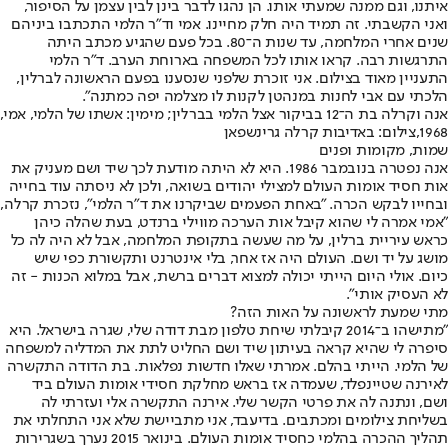
איתנו, וגם ממנה שמעתי אותו. הן נהגו לדבר בינן לבין עצמן על הסיפור,
ואני הקשבתי. זה תמיד היה חלק מחיינו. אמי וד"ר הלמי התכתבו ביניהם
שנים אחרי המלחמה, עד שנות ה־80. בכל פעם שהגיע מכתב היתה
התרגשות רבה. קראו אותו לכל המשפחה בארוחת הערב. ד"ר הלמי
התעניין מאוד בצילום. אני זוכרת שלפני שנסענו בפעם הראשונה לברלין,
הלכתי עם אבי לחנות במנהטן לקנות לו מצלמה יפה כמתנה".
אנה וקרלה בת ה־12 בביקור אצל הלמי בברלין; מימין: אשתו של הלמי, אמי,
1968,צילום: באדיבות קרלה גרינשפאן
שמות, מקומות ופנים
אנה נפטרה בנובמבר 1986. היא לא היתה מודעת לכך שיד ושם מעניק את
אות חסיד אומות העולם למצילי יהודים בשואה, ולכן לא ניסתה עוד בחייה
ובחייו לבקש הכרה. "באחת הפעמים שביקרנו את ד"ר הלמי", נזכרת קרלה,
"אמי אמרה לי שהוא קיבל אות הערכה מווילי ברנדט, בעת שהלה כיהן
כראש עיריית ברלין, על מה שעשה בתקופת המלחמה, אבל לא היה לה כל
מושג על יד ושם. העולם היה אז אחר, בלי אינטרנט ותקשורת כפי שיש
כיום. אולי היום הייתי יכולה למצוא דברים ברשת, אבל במלוא הכנות - זה
לא העסיק אותי".
מתי שמעת לראשונה על האות הזה?
"מתישהו ב־2014 קיבלתי שיחת טלפון מבת דודה שלי, שגרה בישראל. היא
סיפרה לי שהיא קראה בעיתון שיד ושם החליט לתת את המדליה למשפחה
של הלמי. הייתי בהלם. אמרתי שאלו חדשות נפלאות. בת הדודה התקשרה
לאירנה שטיינפלד, שעמדה אז בראש מחלקת חסידי אומות העולם ביד
ושם, ונתנה לה את פרטי הקשר שלי. אירנה התקשרה אלי ועזרתי לה
בשליחת צילומים ומכתבים. בדיעבד, אני מתביישת שלא אני התחלתי את
תהליך ההכרה בהלמי כחסיד אומות העולם. בינואר 2015 נערך בשגרירות