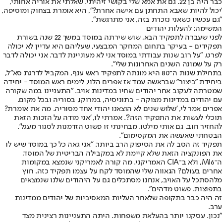
כבר היה בן 22. גם את אמא שלי בקושי זיהיתי. שאלתי את אוריה אחותי,
'יכול להיות שאבא התחתן עם אישה אחרת?", היא אומרת בצחוק ומוסיפה,
"גם עכשיו כשאני נזכרת בזה, אני מתרגשת".
המשימה: להעלות יהודים
לפני שעברה לתפקיד הבא, שוש שירתה במוסד במשך 22 שנה בשורת
תפקידים - בעיקר בתחום המחקר המבצעי, שעליהם היא עדיין לא יכולה
לפרט. "על רוב שנות עבודתי במוסד אני לא מעוניינת לדבר. אני יכולה לדבר
רק על שמונה השנים האחרונות שלי".
בתחילת שנות ה־80 היא מונתה לתפקיד ראש ענף, המקביל לדרגת סא"ל,
ביחידת "ביצור" שבראשה עמד אז אפרים הלוי, לימים ראש המוסד - יחידה
שמטרתה לעקוב אחר יהודים שחיו במדינות אויב. "התעניינו במה שקורה
עם יהודים במדינות מצוקה - בתוניסיה, במרוקו, בסוריה ובכל מקום.
אפרים אמר לי, 'שלוש שנים לא הוצאנו יהודי אחד מסוריה. מה את אומרת?
תוכלי לעשות את התפקיד הזה?'. אמרתי לו, 'אני מודה על הזכות הזאת
להחזיר חוב. גם אותי מילטו. מבחינתי זו פשוט הזדמנות לסגור מעגל'.
הבטחתי שאעשה את המקסימום".
תפקיד זה הסב לה את הסיפוק הרב ביותר. "אני גאה כל כך במוסד שיש לו
את הפונקציה הזאת שלא קיימת לא במקבילה הבריטית של המוסד,
ה־MI6, ולא ב־CIA האמריקני. מה קורה לאמריקני שנמצא במקומות
אחרים בעולם? הגאווה שלי שהמוסד לקח על עצמו תפקיד כזה. חוץ
מלהסתכל על האויב, אנחנו מסתכלים גם על היהודים שלנו שנמצאים
בתפוצות. פשוט מדהים".
זה היה כבר בתקופה שלאחר העליות המאסיביות של יהודים ממדינות
ערב.
"נכון. עסקנו יותר בהעלאת משפחות. היתה התעניינות רצינית מצד