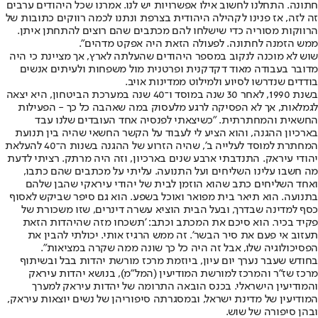
חתונה. התחלנו לחשוב אילו אפשרויות יש לנו. אמרנו שכל היהודים ערבים
זה לזה, אז פנינו לקהילה היהודית בצרפת ונתנו לכמה רווקים כתובות של
הרווקות מסוריה כדי שישלחו להם מכתבים שהם רוצים להתחתן איתן.
ממש הזמנה לחתונה. לפעולה הזאת היה אפקט מדהים".
שוש לא מוכנה לנקוב במספר היהודים שהעלתה לארץ, אך מציינת כי היה
מדובר בעבודה מאוד דקדקנית ופרטנית מול משפחות ולעיתים אנשים
בודדים שנדרשו לסיוע ולמילוט ממדינות אויב.
בשנת 1990, לאחר 30 שנה במוסד ו־40 שנה במערכת הביטחון, היא יצאה
לגמלאות, אך לא הפסיקה לרגע מלעסוק במה שאהבה כל כך - הפעילות
החשאית והמחתרתית. "כשיצאתי לפנסיה אחד העובדים שלנו עבד
בארכיון ההגנה, והוא הציע לי לעבוד על הקשר החשאי שהיה בין תנועת
המחתרת למוסד לעלייה ב', שהיה הזרוע של ההגנה בשנות ה־40 להעלאת
יהודי עיראק. התנדבתי ארבע שנים בארכיון, וזה היה מרתק. רציתי לדעת
מה חשבו עלינו השליחים ועל התנועה. עליתי על מכתבים שהם כתבו,
ואחד השליחים כתב שהוא הוזמן לבית של יהודי עיראקי שהבן שלהם
בתנועה. הוא תיאר בית מפואר ואוכל בשפע. הוא גם סיפר שביקש לאסוף
כסף למדינה שבדרך, ובעל הבית הוציא עשרה דינרים, שזו משכורת של
פקיד בכיר. הוא סיכם את המכתב וכתב: 'תשכחו מזה שהיהדות הזאת
תעזוב אי פעם את סיר הבשר'. זה ממש הרגיז אותי. יכולתי להבין את
הפסיכולוגיה שלו, אבל זה היה כל כך שונה ממה שקרה במציאות".
בחודש שעבר נערך יום עיון, ביוזמת מרכז מורשת יהדות בבל ובשיתוף
מרכז שז"ר והמרכז למורשת המודיעין (המל"מ), בנושא יהדות עיראק
והמודיעין הישראלי. בכנס הובאה התרומה של יהדות עיראק למערך
המודיעין של מדינת ישראל, ובמסגרתה סיפוריהן של נשים יוצאות עיראק,
ובהן סיפורה של שוש.