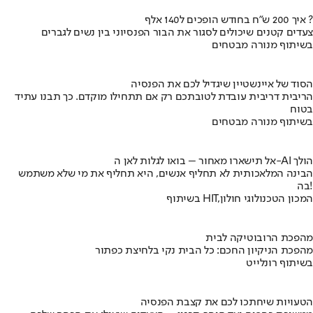
איך 200 ש"ח בחודש הופכים ל140 אלף ?
צעדים קטנים שיכולים לסגור את הבור הפנסיוני בין נשים לגברים
בשיתוף מנורה מבטחים
הסוד של איינשטיין שיגדיל לכם את הפנסיה
הריבית דריבית עובדת לטובתכם רק אם תתחילו מוקדם. כך תבנו עתיד
בטוח
בשיתוף מנורה מבטחים
אל תישארו מאחור – בואו לגלות לאן ה-AI הולך
הבינה המלאכותית לא תחליף אנשים, היא תחליף את מי שלא משתמש
בה!
בשיתוף HIT,המכון הטכנולוגי חולון
מהפכת הרובוטיקה לבית
מהפכת הניקיון החכם: כל הבית נקי בלחיצת כפתור
בשיתוף רונלייט
הטעויות שיחתכו לכם את קצבת הפנסיה