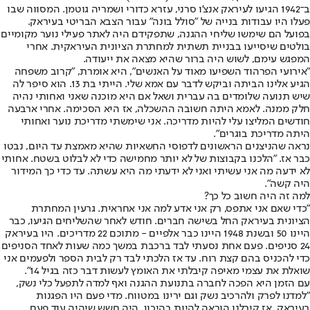
ב־1942 הגיעו לעיראק אנצ'ו סרני, עזרא כדורי ושמריה גוטמן. המסווה שבו
פעלו היו עבודות בנייה של "סולל בונה" עבור הצבא הבריטי בעיראק.
בפועל הם שימשו שליחי ההגנה, שתפקידם היה לאתר פעילי נוער מקומיים
בולטים שיסייעו בבניית תשתית למחתרת הציונית העיראקית. אחרי
המפגש עימם, לשוש היה ברור שהיא מצאה את ייעודה.
"אירועי הפרהוד השפיעו מאוד על האנשים", היא אומרת, "קרוב משפחה
הגיע אלינו הביתה וביקש לדבר עם אמא שלי. הייתי בת 13. הוא סיפר לה
שיש תנועה שלומדים בה עברית ושאל אם היא מוכנה שאני ואחותי נהיה
חלק ממנה. לאמא היתה חשובה ההשכלה, אז היא הסכימה. אחרי ארבעה
חודשים המליצו עלי להיות מדריכה. אני שימשתי מדריכת נוער ואחותי
היתה מדריכת בוגרים".
נראה שהניצנים הראשונים לדפוסי החשאיות שהיא מאמצת עד היום, נבטו
כבר אז. "הלכנו בקבוצות של לא יותר מחמישה כדי לא לבלוט בשטח. אחותי
לא ידעה מה אני עשיתי ואני לא ידעתי מה היא עשתה. עד כדי כך המידור
היה קשה".
למה זה היה חשוב כל כך?
"כדי שאם אני אתפס, רק אני אדע למה אני אחראית. גרעין המחתרת
הציונית בעיראק החל בשישה חברים. חודש לאחר שהשליחים הגיעו, כבר
היינו 50 ובשנת 1948 היינו כבר אלפיים - מתוכם 22 מדריכים. היו בעיראק
24 סניפים. פעם אחת נסעתי לבד ברכבת במשך כמה שעות לאחד הסניפים
כדי להכניס בהם קצת רוח. עד אז הלכתי לבד רק לבית הספר ולפעמים אני
שואלת את עצמי מאיפה קיבלתי את האומץ לעשות דבר כזה בגיל 14".
עם הזמן היא הפכה לחברה בתנועת ההגנה ואף למדה לתפעל כלי נשק,
"למדנו לפרק ולהרכיב נשק וגם ירינו במטווח. מדי פעם היו הפגנות
בעיראק, אז קיבלנו הוראה להיות בהיכון. היה חשש שיהיה עוד פעם