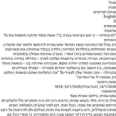
אוכל
מגזין
אנחנו מגייסים
English
X
מוספים
שישבת
"לא פחדתי - כי אש הציונות בערה בי": אשת מוסד ותיקה חושפת את כל
הסודות
רק בגיל 90 הסכימה אשת המוסד שוש עמית להיחשף ולספר את סיפורה,
השזור מתחילתו בתולדות המדינה: כילדה בבגדד שחוותה את מאורעות
הפרהוד האנטישמיים ביוני 1941 • כנערה שהיתה פעילה במחתרת
העיראקית, נפרדה מהוריה בדמעות ועלתה לארץ • כחיילת בודדה ביחידת
המודיעין שממנה נוסדה יחידה 8200, שנכדתה שירתה בה • וכאשת מוסד
שעסקה, בין השאר, גם בהעלאת יהודים מסוריה - ואפילו בשידוכים
בקהילה • ומה המסר שלה לצעירים? "אני החולמת ואתם הגשמת החלום.
רק תשמרו לי על המדינה"
משה ויסטוך
12/1/2023, 14:41
,עודכן
12/1/2023, 18:18
0
השמעה
שוש עמית, צילום: אפרת אשל
אילו זה היה תלוי בשוש עמית, הראיון הזה לא היה מתקיים כלל ולעולם לא
הייתם שומעים את שמה. ובכל זאת, רגע לפני שהבזק המצלמה הוציא
אותה מהצללים, היא ביקשה לשנות את זווית הצילום ולא להיראות על רקע
המטבח הצנוע בדירת דיור המוגן שבה היא מתגוררת. כי אחרי הכל, גם