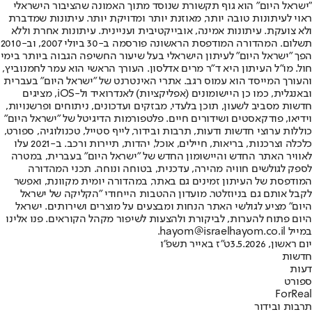
"ישראל היום" הוא גוף תקשורת שנוסד מתוך האמונה שהציבור הישראלי
ראוי לעיתונות טובה יותר, מאוזנת יותר ומדויקת יותר. עיתונות שמדברת
ולא צועקת. עיתונות אמינה, אובייקטיבית ועניינית. עיתונות אחרת וללא
תשלום. המהדורה המודפסת הראשונה פורסמה ב-30 ביולי 2007, וב-2010
הפך "ישראל היום" לעיתון הישראלי בעל שיעור החשיפה הגבוה ביותר בימי
חול. מו"ל העיתון היא ד"ר מרים אדלסון. העורך הראשי הוא עמר לחמנוביץ,
והעורך המייסד הוא עמוס רגב. אתרי האינטרנט של "ישראל היום" בעברית
ובאנגלית, כמו כן היישומונים (אפליקציות) לאנדרואיד ול-iOS, מציגים
חדשות מסביב לשעון, תוכן בלעדי, מבזקים ועדכונים, ניתוחים ופרשנויות,
וידיאו, פודקאסטים ושידורים חיים. פלטפורמות הדיגיטל של "ישראל היום"
כוללות ערוצי חדשות ודעות, תרבות ובידור, לייף סטייל, טכנולוגיה, ספורט,
כלכלה וצרכנות, בריאות, חיילים, אוכל, יהדות, תיירות ורכב. ב-2021 עלו
לאוויר האתר החדש והיישומון החדש של "ישראל היום" בעברית, במטרה
לספק לגולשים חוויה מהירה, עדכנית, בטוחה ונוחה. תכני המהדורה
המודפסת של העיתון זמינים גם באתר, במהדורה יומית מקוונת, ואפשר
לקבל אותם גם בניוזלטר. מועדון ההטבות הייחודי "הקליקה של ישראל
היום" מציע לגולשי האתר הנחות ומבצעים על מוצרים ושירותים. ישראל
היום פתוח להערות, לביקורת ולהצעות לשיפור מקהל הקוראים. פנו אלינו
במייל hayom@israelhayom.co.il.
יום ראשון, 3.5.2026
ט"ז באייר תשפ"ו
חדשות
דעות
ספורט
ForReal
תרבות ובידור