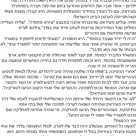
בה כאזרחית עובדת צה"ל. במהלך שנים אלו היא נישאה ונולדו לה שני
ילדים - אוסי ואבי. את הזרעים שנזרעו בזמן שהיתה חברה במחתרת
בעיראק, עם כל הצורך במידור ובפעולות חשאיות, היא קצרה בשנת 1960
כשהתגייסה לארגון הביון הישראלי.
1951. עולים מעיראק שהוברחו ארצה במבצע "עזרא ונחמיה". "שליח העלייה
החליט שכל המדריכות צריכות לעזוב מייד את בגדד",צילום: לע"מ
פגישה מחודשת עם ההורים
"היה לי ידיד שעבד במוסד", היא מספרת, "הגעתי לראיון לתפקיד במשרד
הביטחון. מי שראיין אותי אמר שלדעתו אני מתאימה יותר 'למשרד אחר'. לא
הבנתי על מה הוא מדבר".
המשרד התברר כמוסד. זמן קצר לאחר שהחלה פרק מקצועי חדש, ארוך
ומשמעותי במוסד, היא זכתה לתפנית חדה גם בחייה האישיים ונפגשה עם
הוריה לראשונה זה 11 שנה.
"אחרי ההפיכה ב־1958 עלה שלטון שהיה טוב ליהודים, שיכלו לצאת לנופש.
ההורים שלי יצאו לביירות, ושם הם פגשו את 'פנינה' - סוכנת המוסד שולה
כהן. אבי הלך לבית הכנסת ואמר שהוא רוצה להגיע לארץ. אז נוצר הקשר
עם פנינה, המוסד נכנס לתמונה, וההורים שלי ואחי הקטן הגיעו לטורקיה".
ידעת שהם יצאו מעיראק?
"לא. עד אז הקשר היחיד שלי איתם היה כשהצלחתי להעביר לאבא שלי דרך
יהודייה מעיראק שהיתה נשואה לערבי, תמונה שלי ושל בתי אוסי
כתינוקת. כשההורים שלי הגיעו לטורקיה, מי שהיה אחראי למחלקה שם
נכנס למשרד שלי ואמר לי שהם הגיעו".
איך הרגשת?
"הגענו כל האחים, שבשלב הזה כבר עלו לארץ, לנמל התעופה בלוד. את אחי
הקטן עזבתי בעיראק בגיל 11 ופתאום, כשפגשתי אותו באותו היום, הוא