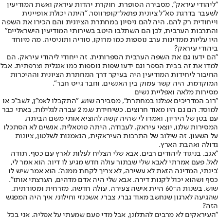
"ליהודי עיראק", מסבירה הסופרת, חוקרת יהדות עיראק ואשת המודיעין
לשעבר בדרגת סא"ל ציונית פתאל־קופרווסר, "היתה יכולת אופיינית
וייחודית רק להם. היה להם ניסיון במחתרת הציונית והם הכירו את השפה
והתרבות הערבית, לכן הם השתלבו היטב בשירותי המודיעין הישראליים"
היו עליות ממדינות ערב נוספות כמו מרוקו, סוריה ותוניסיה. מה מיוחד
ביהודי עיראק?
"הם ידעו גם את השפה הערבית הספרותית. זה ייחודי ליהודי עיראק. הם
למדו את זה בבית הספר וגם ידעו שפות נוספות כמו אנגלית וצרפתית. אבל
החיבור ליחידות המודיעין היה בעיקר דרך המחתרת הציונית וההיכרות
המוקדמת. היה קשר עמוק בין האנשים, וחבר גייס חבר".
מסירות מלאה ואפליית נשים
"רוב המדריכים אצלנו במחתרת", מסבירה שוש, "התקבלו לאמ"ן, לשב"כ או
למוסד. הם גם היו מאוד חרוצים. כשיחידת ש.מ 2 עברה לגלילות, באתי כבר
עם בטן של היריון, ואמרו לי שהיה קשה להוציא אותי משם הביתה.
המסירות שלנו, יוצאי עיראק, לעבודה, היתה טוטאלית. אנשים לא הסתכלו
על השעון. זה שילוב של התרבות העיראקית, הנאמנות לשלטון, ציונות
גדולה ואהבת הארץ.
"אגב, בניגוד ליהודים רבים, אבא שלי הצליח לעלות לארץ עם כסף, תודה
לאל. פעם אמרתי לאבא שלי שבתור עולה חדש מגיע לו דיור. הוא אמר לי,
'בינתי, המדינה הזאת לא עשירה, לא צריך לקחת ממנה'. הוא אמר שיש לו
כסף ושהוא יכול לקנות דירה. אבא שלי היה אדם מדהים, הערצתי אותו".
שוש, בשנות ה־60 היית אישה צעירה, עולה חדשה, מזרחית ומסורתית,
שהגיעה לארגון שנחשב מאוד גברי, צברי, אשכנזי וחילוני. איך היה המפגש
הזה?
"העיראקים לא מרבים להתלונן, אבל מדי פעם שמעתי על אפליה. אני בכל