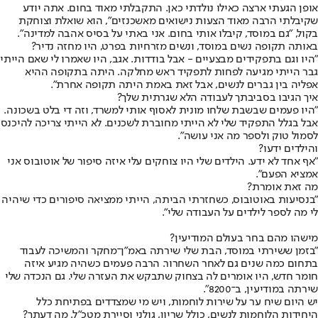
אופן הגעתי ארצה כאילו נולדתי כאן. התקבלתי מאוד בחום. אתה יודע
שקיבלתי הרבה מאוד הצעות נישואים מאשכנזים", הוא שואלת וצוחקת
בקול, "גם במוסד, קיבלו אותי בחום. אני באתי על בסיס אהבה למדינה".
באותה תקופה נשים במוסד, ונשים מזרחיות בפרט, היו מחזה נדיר?
"היו וגם בתפקידים מבצעיים - אבל בודדות. אגב, היו שאמרו לי שאם הייתי
גבר הייתי מגיעה לפחות לתפקיד ראש מחלקה. היתה בתקופה ההיא
אפליה בין גברים לנשים, אבל זאת באמת היתה תקופה אחרת".
איך הגיבו בסביבתך לעבודה הלא שגרתית שלך?
"היו פעמים שבשבת שלחו מונית לאסוף אותי למשרד, וזה די בלט בשכונה.
אבל בגלל התפקיד שלי לא הייתי מחוברת לשכנים. לא הייתי צריכה להיכנס
לסמול טוק ולספר מה אני עושה".
והילדים ידעו?
"אף אחד לא ידע. הילדים שלי היו צוחקים עלי איזה סיפור של אוטובוס אני
אמציא הפעם".
מה זאת אומרת?
"בנסיעות באוטובוס, כשחזרתי הביתה, הייתי ממציאה סיפורים כדי שיהיה
לי מה לספר לילדים על העבודה שלי".
מישהו מהם בחר בעולם המודיעין?
"בזמן ששירתי במוסד, הבת שלי שירתה באמ"ן־מחקר והמשיכה לעבוד
בתחום כמה שנים גם לאחר השחרור. הרבה פעמים כשהיה מגיע איזה
חומר חדש, היו אומרים לה בצחוק שתבקש את העזרה שלי. גם הנכדה שלי
שירתה במודיעין, ב־8200".
יש היום שיח ער על שירות לוחמות, ויש מי שמצדדים בפתיחת כלל
היחידות הלוחמות לנשים, כולל שריון, גולני וסיירת מטכ"ל. מה דעתך?