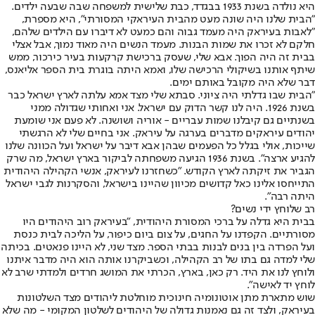
היא נולדה בשנת 1933 בבגדד, כבת שלישית למשפחה שבה שבעה ילדים.
"הבית שלנו היה שונה מעט מהבית העיראקי המסורתי", היא מספרת,
"לאבות בעיראק היה מעמד גבוה והם כמעט לא דיברו עם הילדים שלהם,
חלקם לא זכרו את שמות הבנות. מעמד הנשים היה מאוד נמוך, אבל אצלי
בבית זה היה הפוך. אבא שלי, שעסק ברכישת קרקעות בעיר כירכור, ממש
שיתף אותנו בשיקולי הרכישה שלו, ואמא היתה בוגרת בית הספר אליאנס,
דבר שלא היה מקובל באותם ימים.
"הבית שבו גדלתי היה ציוני. סבתא שלי מצד אמא עלתה לארץ ישראל כבר
בשנת 1926. היה לנו קשר הדוק עם ישראל. אני ואחותי שגדולה ממני
בשנתיים גם קיבלנו שמות עבריים - אוריה ושושנה. לא פעם אני שומעת
יהודים עיראקים מדברים בערגה על עיראק. אני בחיים שלי לא הרגשתי
שייכות, אולי בגלל כל הפעמים שבהן אבא דיבר על ישראל ועל הכוונה שלנו
להגיע ארצה". בשנת 1936 הגיעה משפחתה לביקור בארץ ישראל, מה שרק
הגביר את זיקתה לארץ הקודש. "כשחזרנו לעיראק, אנשי הקהילה היהודית
התייחסו אלינו כאל קדושים מכיוון שהיינו בישראל, והסקרנות לגבי ישראל
היתה רבה".
רב שלוחץ ידי נשים?
בבית היא גדלה על ברכי המסורת היהודית, "בעיראק רוב היהודים היו
מסורתיים. הקפדנו על החגים, על צום ביום כיפור, על הליכה לבית כנסת
ועל הפרדה בין בנים לבנות בבתי הספר. מצד שני, לא היינו פנאטים. בכיתה
שלי למדה גם בתו של רב הקהילה, וכשביקרנו אותה הוא היה מדבר איתנו
ולוחץ לנו את היד. רק כאן, בארץ, הכרתי את המושג חרדים ולמדתי שרב לא
לוחץ יד לאישה".
שוש מתארת מתן אוטונומיה חינוכית מוחלטת ליהודים מצד השלטונות
בעיראק, ולצד זה גם נאמנות גדולה של היהודים לשלטון המקומי - מה שלא