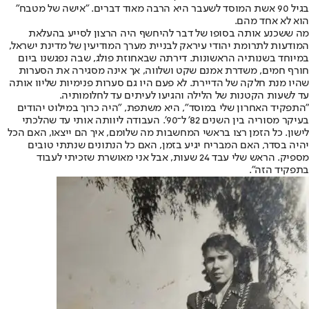
בגיל 90 אשת המוסד לשעבר היא הרבה מאוד דברים. "אישה של מטבח"
הוא לא אחד מהם.
מה ששכנע אותה בסופו של דבר להיחשף היה הרצון לסייע בהעלאת
המודעות לתרומת יהודי עיראק לבניית מערך המודיעין של מדינת ישראל,
במיוחד בשנותיה הראשונות. דירתה שבאחוזת פולג, שבה נפגשנו ביום
חורף חמים, משדרת אמנם שקט ושלווה, אך אינה מסגירה את הסערות
שהיו מנת חלקה של הדיירת. לא פעם היו גם סערות פנימיות שליוו אותה
עד לשעות הקטנות של הלילה והגיעו לעיתים עד לחלומותיה.
"התפקיד האחרון שלי במוסד", היא משתפת, "היה כרוך במילוט יהודים
בעיקר מסוריה בין השנים 82' ל־90'. העבודה ליוותה אותי עד שהלכתי
לישון. כל הזמן רצו בראשי המחשבות מה שלומם, איך הם ייצאו, האם הכל
יהיה בסדר, האם המבריח יגיע בזמן, האם כל הנתונים שנתתי טובים
מספיק. הראש שלי עבד 24 שעות, אבל אני מאושרת שזכיתי לעבוד
בתפקיד הזה".