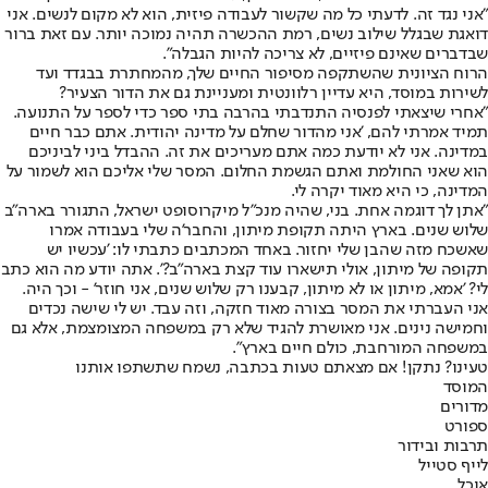
"אני נגד זה. לדעתי כל מה שקשור לעבודה פיזית, הוא לא מקום לנשים. אני
דואגת שבגלל שילוב נשים, רמת ההכשרה תהיה נמוכה יותר. עם זאת ברור
שבדברים שאינם פיזיים, לא צריכה להיות הגבלה".
הרוח הציונית שהשתקפה מסיפור החיים שלך, מהמחתרת בבגדד ועד
לשירות במוסד, היא עדיין רלוונטית ומעניינת גם את הדור הצעיר?
"אחרי שיצאתי לפנסיה התנדבתי בהרבה בתי ספר כדי לספר על התנועה.
תמיד אמרתי להם, 'אני מהדור שחלם על מדינה יהודית. אתם כבר חיים
במדינה. אני לא יודעת כמה אתם מעריכים את זה. ההבדל ביני לביניכם
הוא שאני החולמת ואתם הגשמת החלום. המסר שלי אליכם הוא לשמור על
המדינה, כי היא מאוד יקרה לי.
"אתן לך דוגמה אחת. בני, שהיה מנכ"ל מיקרוסופט ישראל, התגורר בארה"ב
שלוש שנים. בארץ היתה תקופת מיתון, והחבר'ה שלי בעבודה אמרו
שאשכח מזה שהבן שלי יחזור. באחד המכתבים כתבתי לו: 'עכשיו יש
תקופה של מיתון, אולי תישארו עוד קצת בארה"ב?'. אתה יודע מה הוא כתב
לי? 'אמא, מיתון או לא מיתון, קבענו רק שלוש שנים, אני חוזר' - וכך היה.
אני העברתי את המסר בצורה מאוד חזקה, וזה עבד. יש לי שישה נכדים
וחמישה נינים. אני מאושרת להגיד שלא רק במשפחה המצומצמת, אלא גם
במשפחה המורחבת, כולם חיים בארץ".
טעינו? נתקן! אם מצאתם טעות בכתבה, נשמח שתשתפו אותנו
המוסד
מדורים
ספורט
תרבות ובידור
לייף סטייל
אוכל