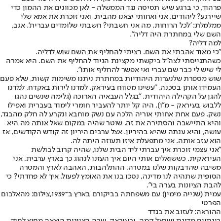
פרהוד, כי ברגע שיש תסיסה נגד הממשלה - לאן מכוונים את ההמון כדי
שיירגע? ליהודים. אני ואחותי יצאנו מהבית, ואני זוכרת את אמא שלי
ממלמלת: 'לכל הרוחות, מה אני חשבתי? חשבתי שלומדים עברית'. אגב,
השם שלי במחתרת היה דליה".
למה דליה?
"כי מאוד אהבתי את השם. רציתי להחליף את השם שוש לדליה.
כשהתגייסתי לצה"ל ביקשתי מקצינת הניוד להחליף את השם. היא אמרה
לי שיש לי כבר שם עברי ואי אפשר להחליף אותו".
שוש מספרת שלנערות היהודיות במחתרת ניתנו משימות קשות, שלא פעם
העמידו אותן בסכנה. "עשינו מטווח בעיראק. למדנו לירות באקדח. למדנו
להגן על הקהילה היהודית. "בגלל העבאיה הארוכה (גלימה שנשים נהגו
ללבוש בעיראק - מ"ו), היה קל יותר להעביר חומרי לימוד בעברית ואפילו
נשק. פעם אחת אחותי אוריה הלכה עם נשק מוחבא ונקרע לה חלק מהבגד,
והיא התיישבה והסתירה את זה. שוטר שהיה במקום שאל אותה מה היא
עושה, והיא ענתה שהיא בהיריון. אצל ערבים היריון זה קודש הקודשים, אז
הוא עזב אותה. אני מתפעלת איזו תעוזה היתה לה.
"אני עצמי זוכרת איך עברתי ליד הבית שלנו, שהיה קרוב לבולשת
העיראקית. כששואלים אותי היום איך העזנו לנהוג כך בארץ ערבית, אני
משיבה שהדבקות שלנו במטרה, ההתלהבות, האהבה לארץ והמטרה
הסופית שתהיה לנו מדינה, נסכו בנו את האומץ לפעול. איך לא פחדתי? כי
להבת הציונות בערה בי".
עמית (שנייה מימין) עם משפחתה בביקורם בארץ ב־1939,צילום: מהאלבום
הפרטי
ההוראה: לעזוב את בגדד