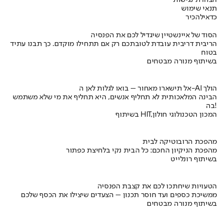
הצהרת נגישות
תנאי שימוש
כדאי
להכיר
הסוד של איינשטיין שיגדיל לכם את הפנסיה
הריבית דריבית עובדת לטובתכם רק אם תתחילו מוקדם. כך תבנו עתיד
בטוח
בשיתוף מנורה מבטחים
אל תישארו מאחור – בואו לגלות לאן ה-AI הולך
הבינה המלאכותית לא תחליף אנשים, היא תחליף את מי שלא משתמש
בה!
בשיתוף HIT,המכון הטכנולוגי חולון
מהפכת הרובוטיקה לבית
מהפכת הניקיון החכם: כל הבית נקי בלחיצת כפתור
בשיתוף רונלייט
הטעויות שיחתכו לכם את קצבת הפנסיה
ממשיכת כספים ועד חוסר תכנון – הצעדים שיצילו את הכסף שלכם
בשיתוף מנורה מבטחים