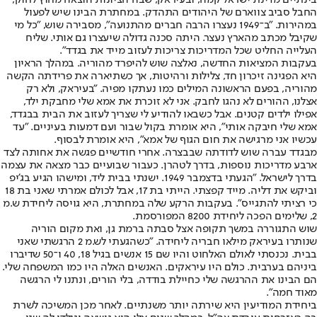
בינתיים מדינת ישראל קמה, ובעיראק, שבה הציונות הוצאה מחוץ לחוק,
החבל סביב צווארם של היהודים התהדק. במחתרת הבינו שיש לפעול
במהירות. "ב־1949 נעצרו הרבה חברים מהתנועה", מסבירה שוש, "כל מי
שקיבל מכתב מהארץ נעצר. היתה סכנה גדולה שיעצרו גם אותי. שליח
העלייה החליט שכל המדריכות צריכות לעזוב מייד את בגדד".
בעקבות המציאות החדשה, נאלצה שוש להיפרד מהוריה. במהלך הראיון
היא הפגינה זיכרון חד, צלילות ורהיטות, אך כשתיארה את פרידתה הקשה
מהוריה, בפעם הראשונה המילים כמו נעתקו מפיה. "בעיראק, ולא רק
אצלנו, ההורים לא נהגו לחבק. אני לא זוכרת את אמא שלי מחבקת ילד,
אפילו ילדים קטנים. אבל כשבאו להודיע לי שצריך לעזוב את הבית בבגדד,
אמא שלי חיבקה אותי", היא אומרת בקול שבור ועם דמעות בעיניים. "עד
עכשיו אני מרגישה את חום הגוף של אמא", היא אומרת לבסוף.
מבגדד עברה שוש לדודתה שבבצרה. אחרי חודשיים פגשה את אחותה לצד
ארבע מדריכות נוספות, בדרך לטהרן. כעבור שבועיים כבר מצאה את עצמה
בדרך לישראל. "הגעתי בדצמבר 1949. ישנתי בבית ליד, ומישהו הגיע בג'יפ
וביקש את דליה. מייד קפצתי. הייתי בת 17, אבל לכולם אמרתי שאני בת 18
כי רציתי להתגייס". בעקבות הרקע שלה במחתרת, היא גויסה ליחידת ש.מ
2, שלימים הפכה ליחידת 8200 המפורסמת.
שוש התגוררה במשך תקופה אצל סבתה ברמת גן, ואת מקום הוריה
שנותרו בעיראק מילאו חבריה ליחידה. "כשהגעתי לש.מ 2 הרגשתי שאני
בבית. נכנסתי לאולם האלחוט והיו שם 15 אנשים בגיל 18, 40 ו־50 שדיברו
ביניהם בערבית. כולם היו עיראקים. האנשים האלה היו כמו המשפחה שלי.
הם הבינו את ההרגשה שלי כחיילת בודדה, בלי הורים, ונתנו לי הרגשה
מאוד חמה".
ביחידת המודיעין היא שירתה יותר משנתיים. לאחר מכן המשיכה לשרת