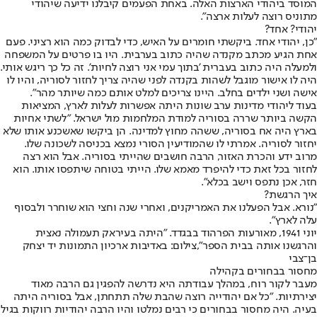
המוסד ביהודי הארצות האלה. באחת הפעמים קיבלנו ידיעה שיהודי
מתוניס רוצה לעלות ארצה".
יהודי? אחד?
"כן, יהודי אחד. ביקשתי חומרים על האיש, כדי לבדוק כמה הוא רציני. פעם
אחת הגיע מכתב מקנדה שהיה כתוב בערבית. היו בו פרטים על המשפחה
ולמעלה היה כתוב בעברית 'בתוך עמי אני רוצה לחיות'. זה כל כך ריגש אותי.
היה לו אישור מוגבל לשהות בקנדה לפני שהיה צריך לחזור לסוריה, והיו לו
אישה ושני ילדים בחלב. היינו צריכים למלט אותם כמה שיותר מהר".
בעוד ליהודי מדינות ערב שונות היתה אפשרות לעלות לארץ, המציאות
הקשה ביותר שררה בסוריה למודת המלחמות מול ישראל. "לשתי אחיות
בארץ היה אח בסוריה, ששהה מחוץ למדינה. הן ביקשו שאשכנע אותו שלא
יחזור לסוריה. אמרתי לו שהמודיעין הסורי נמצא בכניסה לשכונה שלו.
מרוב ידע והכרת האזור, הרבה חושבים שהייתי בסוריה. אבל הוא רצה
לחזור בכל זאת כדי להיפרד מאמא שלו. הייתי בטוחה שיתפסו אותו. הוא
חזר, אכן נתפס וישב בכלא".
איך הרגשת?
"נורא. אבל הפעלנו את האמריקנים, ואחרי שנה וחצי הוא שוחרר ולבסוף
עלה לארץ".
יוני 1941, מאורעות הפרהוד בבגדד. "היתה בעיראק תעמולה נאצית
והרגשנו אותה בבית הספר",צילום: באדיבות ארכיון התמונות יד יצחק
בן־צבי
מחסור בבחורים בקהילה
מעבר לקור רוח, במהלך עבודתה היא נדרשה להפגין גם הרבה מאוד
יצירתיות. "כל אם יהודייה רוצה שהבת שלה תתחתן, אבל בסוריה היתה
בעיה. היה מחסור בבחורים כי רבים נמלטו והיו הרבה יהודיות רווקות בגיל