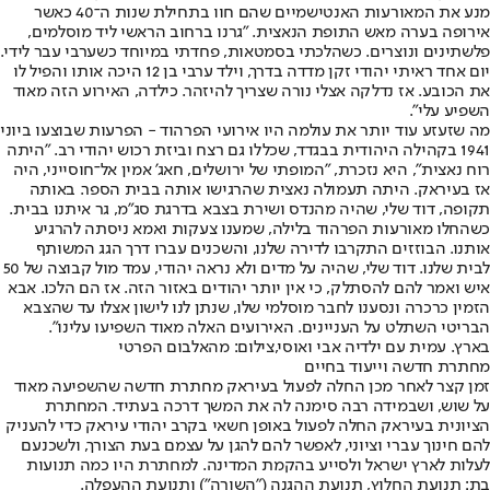
מנע את המאורעות האנטישמיים שהם חוו בתחילת שנות ה־40 כאשר
אירופה בערה מאש התופת הנאצית. "גרנו ברחוב הראשי ליד מוסלמים,
פלשתינים ונוצרים. כשהלכתי בסמטאות, פחדתי במיוחד כשערבי עבר לידי.
יום אחד ראיתי יהודי זקן מדדה בדרך, וילד ערבי בן 12 היכה אותו והפיל לו
את הכובע. אז נדלקה אצלי נורה שצריך להיזהר. כילדה, האירוע הזה מאוד
השפיע עלי".
מה שזעזע עוד יותר את עולמה היו אירועי הפרהוד - הפרעות שבוצעו ביוני
1941 בקהילה היהודית בבגדד, שכללו גם רצח וביזת רכוש יהודי רב. "היתה
רוח נאצית", היא נזכרת, "המופתי של ירושלים, חאג' אמין אל־חוסייני, היה
אז בעיראק. היתה תעמולה נאצית שהרגישו אותה בבית הספר. באותה
תקופה, דוד שלי, שהיה מהנדס ושירת בצבא בדרגת סג"מ, גר איתנו בבית.
כשהחלו מאורעות הפרהוד בלילה, שמענו צעקות ואמא ניסתה להרגיע
אותנו. הבוזזים התקרבו לדירה שלנו, והשכנים עברו דרך הגג המשותף
לבית שלנו. דוד שלי, שהיה על מדים ולא נראה יהודי, עמד מול קבוצה של 50
איש ואמר להם להסתלק, כי אין יותר יהודים באזור הזה. אז הם הלכו. אבא
הזמין כרכרה ונסענו לחבר מוסלמי שלו, שנתן לנו לישון אצלו עד שהצבא
הבריטי השתלט על העניינים. האירועים האלה מאוד השפיעו עלינו".
בארץ. עמית עם ילדיה אבי ואוסי,צילום: מהאלבום הפרטי
מחתרת חדשה וייעוד בחיים
זמן קצר לאחר מכן החלה לפעול בעיראק מחתרת חדשה שהשפיעה מאוד
על שוש, ושבמידה רבה סימנה לה את המשך דרכה בעתיד. המחתרת
הציונית בעיראק החלה לפעול באופן חשאי בקרב יהודי עיראק כדי להעניק
להם חינוך עברי וציוני, לאפשר להם להגן על עצמם בעת הצורך, ולשכנעם
לעלות לארץ ישראל ולסייע בהקמת המדינה. למחתרת היו כמה תנועות
בת: תנועת החלוץ, תנועת ההגנה ("השורה") ותנועת ההעפלה.