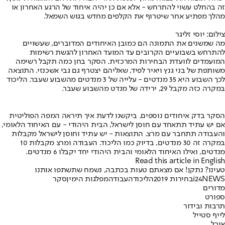
זה בהחלט עשוי להתרחש - אלא אם כן יהיה איחוד של הרגע האחרון או
מהלך מפתיע אחר שיטרוף את הקלפים מחדש בגוש השמאל.
צילום: יוסי זליגר
מה שמשנים את התמונה הם כמובן האיחודים המדוברים, שעשויים
להתרחש בשבועיים הקרובים עד המועד האחרון להגשת רשימות
המועמדים לוועדת הבחירות המרכזית. הסקר בחן כמה תקבל רשימה
משותפת של בני גנץ ויאיר לפיד, שאליהם יצטרף גם גבי אשכנזי. התוצאה
לכך השבוע היא 35 מנדטים - עלייה של 3 מנדטים מהשבוע שעבר. הליכוד
במקרה כזה מקבל 29, ירידה של מנדט מהשבוע שעבר.
הסקר בדק איחודים נוספים. ביקשנו לדעת איך תיראה המפה הפוליטית
אם יש עתיד תתאחד עם חוסן לישראל, הבית היהודי - עם האיחוד הלאומי,
והעבודה תתחבר עם מרצ. התוצאות - יש עתיד וחוסן לישראל מקבלות
במקרה זה 30 מנדטים, בדיוק כמו הליכוד. העבודה ומרצ מקבלות 10
מנדטים, ואילו האיחוד הלאומי והבית היהודי יחד יקבלו 6 מנדטים.
Read this article in English
טעינו? נתקן! אם מצאתם טעות בכתבה, נשמח שתשתפו אותנו
i24NEWS
בחירות 2019
הליכוד
העבודה
מפלגות הימין
סקר
מדורים
ספורט
תרבות ובידור
לייף סטייל
אוכל