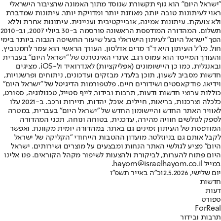
"ישראל היום" הוא גוף תקשורת שנוסד מתוך האמונה שהציבור הישראלי
ראוי לעיתונות טובה יותר, מאוזנת יותר ומדויקת יותר. עיתונות שמדברת
ולא צועקת. עיתונות אמינה, אובייקטיבית ועניינית. עיתונות אחרת וללא
תשלום. המהדורה המודפסת הראשונה פורסמה ב-30 ביולי 2007, וב-2010
הפך "ישראל היום" לעיתון הישראלי בעל שיעור החשיפה הגבוה ביותר בימי
חול. מו"ל העיתון היא ד"ר מרים אדלסון. העורך הראשי הוא עמר לחמנוביץ,
והעורך המייסד הוא עמוס רגב. אתרי האינטרנט של "ישראל היום" בעברית
ובאנגלית, כמו כן היישומונים (אפליקציות) לאנדרואיד ול-iOS, מציגים
חדשות מסביב לשעון, תוכן בלעדי, מבזקים ועדכונים, ניתוחים ופרשנויות,
וידיאו, פודקאסטים ושידורים חיים. פלטפורמות הדיגיטל של "ישראל היום"
כוללות ערוצי חדשות ודעות, תרבות ובידור, לייף סטייל, טכנולוגיה, ספורט,
כלכלה וצרכנות, בריאות, חיילים, אוכל, יהדות, תיירות ורכב. ב-2021 עלו
לאוויר האתר החדש והיישומון החדש של "ישראל היום" בעברית, במטרה
לספק לגולשים חוויה מהירה, עדכנית, בטוחה ונוחה. תכני המהדורה
המודפסת של העיתון זמינים גם באתר, במהדורה יומית מקוונת, ואפשר
לקבל אותם גם בניוזלטר. מועדון ההטבות הייחודי "הקליקה של ישראל
היום" מציע לגולשי האתר הנחות ומבצעים על מוצרים ושירותים. ישראל
היום פתוח להערות, לביקורת ולהצעות לשיפור מקהל הקוראים. פנו אלינו
במייל hayom@israelhayom.co.il.
יום שלישי, 12.5.2026
כ"ה באייר תשפ"ו
חדשות
דעות
ספורט
ForReal
תרבות ובידור