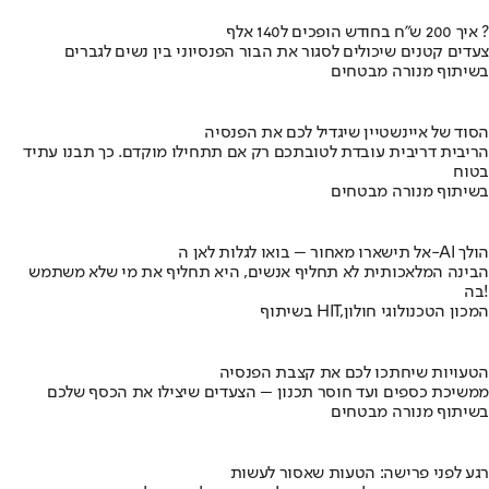
איך 200 ש"ח בחודש הופכים ל140 אלף ?
צעדים קטנים שיכולים לסגור את הבור הפנסיוני בין נשים לגברים
בשיתוף מנורה מבטחים
הסוד של איינשטיין שיגדיל לכם את הפנסיה
הריבית דריבית עובדת לטובתכם רק אם תתחילו מוקדם. כך תבנו עתיד
בטוח
בשיתוף מנורה מבטחים
אל תישארו מאחור – בואו לגלות לאן ה-AI הולך
הבינה המלאכותית לא תחליף אנשים, היא תחליף את מי שלא משתמש
בה!
בשיתוף HIT,המכון הטכנולוגי חולון
הטעויות שיחתכו לכם את קצבת הפנסיה
ממשיכת כספים ועד חוסר תכנון – הצעדים שיצילו את הכסף שלכם
בשיתוף מנורה מבטחים
רגע לפני פרישה: הטעות שאסור לעשות