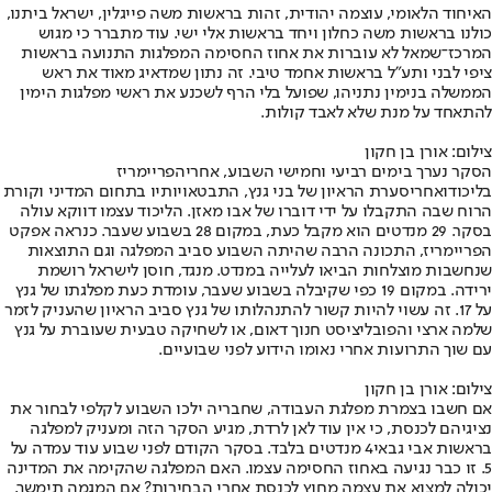
האיחוד הלאומי, עוצמה יהודית, זהות בראשות משה פייגלין, ישראל ביתנו,
כולנו בראשות משה כחלון ויחד בראשות אלי ישי. עוד מתברר כי מגוש
המרכז־שמאל לא עוברות את אחוז החסימה המפלגות התנועה בראשות
ציפי לבני ותע"ל בראשות אחמד טיבי. זה נתון שמדאיג מאוד את ראש
הממשלה בנימין נתניהו, שפועל בלי הרף לשכנע את ראשי מפלגות הימין
להתאחד על מנת שלא לאבד קולות.
צילום: אורן בן חקון
הסקר נערך בימים רביעי וחמישי השבוע, אחרי
הפריימריז
בליכוד
ואחרי
סערת הראיון של בני גנץ
, התבטאויותיו בתחום המדיני וקורת
הרוח שבה התקבלו על ידי דוברו של אבו מאזן. הליכוד עצמו דווקא עולה
בסקר. 29 מנדטים הוא מקבל כעת, במקום 28 בשבוע שעבר. כנראה אפקט
הפריימריז, התכונה הרבה שהיתה השבוע סביב המפלגה וגם התוצאות
שנחשבות מוצלחות הביאו לעלייה במנדט. מנגד, חוסן לישראל רושמת
ירידה. במקום 19 כפי שקיבלה בשבוע שעבר, עומדת כעת מפלגתו של גנץ
על 17. זה עשוי להיות קשור להתנהלותו של גנץ סביב הראיון שהעניק לזמר
שלמה ארצי והפובליציסט חנוך דאום, או לשחיקה טבעית שעוברת על גנץ
עם שוך התרועות אחרי נאומו הידוע לפני שבועיים.
צילום: אורן בן חקון
אם חשבו בצמרת מפלגת העבודה, שחבריה ילכו השבוע לקלפי לבחור את
נציגיהם לכנסת, כי אין עוד לאן לרדת, מגיע הסקר הזה ומעניק למפלגה
בראשות אבי גבאי
4 מנדטים בלבד
. בסקר הקודם לפני שבוע עוד עמדה על
5. זו כבר נגיעה באחוז החסימה עצמו. האם המפלגה שהקימה את המדינה
יכולה למצוא את עצמה מחוץ לכנסת אחרי הבחירות? אם המגמה תימשך,