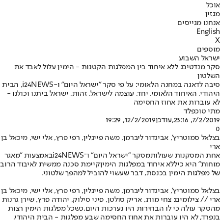
אוכל
מגזין
אנחנו מגייסים
English
X
מוספים
ישראל השבוע
סקר מנדטים: ללא איחוד בין המפלגות הקטנות - הימין עלול לאבד את
השלטון
סיבה לדאגה במחנה הלאומי: על פי סקר "ישראל היום" ו-i24NEWS, הבית
היהודי, האיחוד הלאומי, יחד, עוצמה לישראל, זהות, ישראל ביתנו וכולנו -
לא עוברות את אחוז החסימה
מתי טוכפלד
7/2/2019, 23:16
,עודכן
12/2/2019, 19:29
0
בצלאל סמוטריץ', אביגדור ליברמן, משה פייגלין, רפי פרץ, אלי ישי, מיכאל בן
ארי
אחת המסקנות שעולות
מסקר "ישראל היום" ו־i24NEWS
באמצעות "מאגר
מוחות" היא כי
ללא איחוד במפלגות הימין
קיימת סכנה ממשית לאיבוד הרוב
של מפלגות הימין בכנסת, דבר שעשוי להוביל למהפך שלטוני.
בצלאל סמוטריץ', אביגדור ליברמן, משה פייגלין, רפי פרץ, אלי ישי, מיכאל בן
ארי // צילומים: צחי מורג, אריק סולטן, פיני סילוק, יהודה פרץ, שירן גרנות
מהסקר עולה כי לו הבחירות היו נערכות היום,
כשכל מפלגות הימין רצות
בנפרד
, לא היו עוברות את אחוז החסימה שבע מפלגות - הבית היהודי,