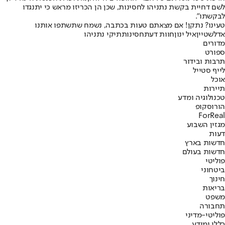
לשם דחיית בקשת נתניהו לחסינות, שכן הן הכריזו מראש כי יתנגדו
לבקשתו".
טעינו? נתקן! אם מצאתם טעות בכתבה, נשמח שתשתפו אותנו
אדלשטיין
איל ינון
חוות דעת
חסינות
תיקי נתניהו
מדורים
ספורט
תרבות ובידור
לייף סטייל
אוכל
תיירות
טכנולוגיה ומדע
הורוסקופ
ForReal
מגזין השבוע
דעות
חדשות בארץ
חדשות בעולם
פוליטי
ביטחוני
חינוך
בריאות
משפט
תחבורה
פוליטי-מדיני
כללי ומידע