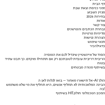
דף הבית
זמני כניסת וצאת שבת
מגזין השבוע
בחירות 2026
אודות
צור קשר
נבחרת הכתבים והפרשנים
מדיניות פרטיות
הצהרת נגישות
תנאי שימוש
כדאי
להכיר
הסוד של איינשטיין שיגדיל לכם את הפנסיה
הריבית דריבית עובדת לטובתכם רק אם תתחילו מוקדם. כך תבנו עתיד
בטוח
בשיתוף מנורה מבטחים
אל תישארו מאחור – בואו לגלות לאן ה-AI הולך
הבינה המלאכותית לא תחליף אנשים, היא תחליף את מי שלא משתמש
בה!
בשיתוף HIT,המכון הטכנולוגי חולון