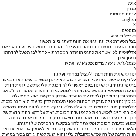
אוכל
מגזין
אנחנו מגייסים
English
X
מוספים
ישראל השבוע
בצל הסערה: איל ינון יגיש את חוות דעתו ביום ראשון
חוות הדעת בחסינות נתניהו תוגש ליו"ר הכנסת בתחילת שבוע הבא • אם
אדלשטיין לא יאשר את כינוס הוועדה המסדרת - כחול לבן תפעל להדחתו
גדעון אלון
9/1/2020, 19:48
,עודכן
9/1/2020, 19:48
0
ינון יגיש את חוות דעתו // צילום: דודי ועקנין
על רקע
חשיפת המידע
כי יועמ"ש הכנסת איל ינון נמצא ברשימת עד תביעה
בתיקי נתניהו, יגיש ינון ביום ראשון ליו"ר הכנסת יולי אדלשטיין את חוות
הדעת המשפטית בנושא סמכויותיו למנוע מיו"ר הוועדה המסדרת ח"כ אבי
ניסנקורן (כחול לבן) לכנס את הוועדה שתדון בבקשת ראש הממשלה
בנימין נתניהו להעניק לו חסינות מפני העמדה לדין כל עוד הוא חבר כנסת.
אדלשטיין פנה בתחילת השבוע ליועמ"ש וביקש ממנו לחוות דעתו בשאלה
אם הוא חייב לאפשר את כינוס ועדת הכנסת, זאת על רקע חוות הדעת של
ינון בה קבע כי העובדה שהכנסת נמצאת בפגרת בחירות איננה צריכה
למנוע מועדת הכנסת ומליאתה לדון בבקשת החסינות של נתניהו.
מלשכת יו"ר הכנסת נמסר כי כבר ראשון יפרסם אדלשטיין את החלטתו אם
חוות הדעת של היועמ"ש מקובלת עליו והוא יפעל לפיה. גורם בכיר בסיעת