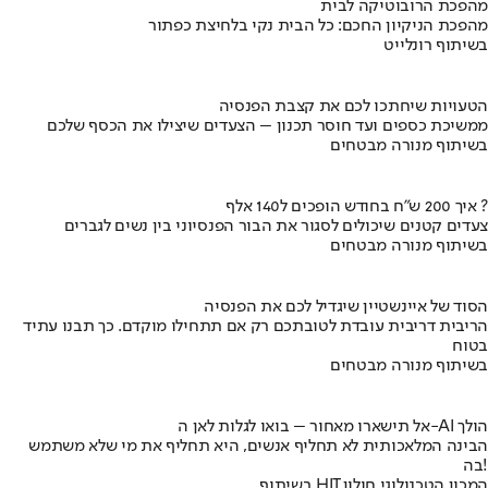
מהפכת הרובוטיקה לבית
מהפכת הניקיון החכם: כל הבית נקי בלחיצת כפתור
בשיתוף רונלייט
הטעויות שיחתכו לכם את קצבת הפנסיה
ממשיכת כספים ועד חוסר תכנון – הצעדים שיצילו את הכסף שלכם
בשיתוף מנורה מבטחים
איך 200 ש"ח בחודש הופכים ל140 אלף ?
צעדים קטנים שיכולים לסגור את הבור הפנסיוני בין נשים לגברים
בשיתוף מנורה מבטחים
הסוד של איינשטיין שיגדיל לכם את הפנסיה
הריבית דריבית עובדת לטובתכם רק אם תתחילו מוקדם. כך תבנו עתיד
בטוח
בשיתוף מנורה מבטחים
אל תישארו מאחור – בואו לגלות לאן ה-AI הולך
הבינה המלאכותית לא תחליף אנשים, היא תחליף את מי שלא משתמש
בה!
בשיתוף HIT,המכון הטכנולוגי חולון