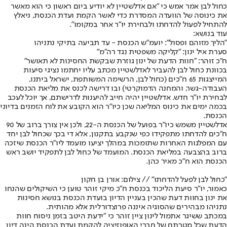
כחול לבן אמר אמש כי "אם אדלשטיין לא יודיע ביום ראשון כי הוא מאשר
את כינוסה של הוועדה המסדרת כדי לאשר הקמת ועדת הכנסת, ניאלץ
להתחיל לפעול להדחתו ולבחירת יו"ר אחר במקומו".
עוד בנושא:
"הליך מזוהם ופסול": יועמ"ש הכנסת - עד תביעה בתיקי נתניהו
סערת איל ינון: "קליקה משפטית נגד רה"מ"
ח"כ זוהר: "חוות הדעת של ינון גוזרת שבקשת החסינות לא תאושר"
בכוונת כחול לבן להעביר לאדלשטיין מכתב עליו יחתמו נציגי סיעות
המייצגות 65 ח"כים (כחול לבן, הרשימה המשותפת, ישראל ביתנו,
העבודה-גשר, והמחנה הדמוקרטי) ובו דרישה לכנס את מליאת הכנסת
לבחירת יו"ר חדש. אדלשטיין יהיה חייב להיענות לדרישתם, אך יוכל לעכב
בכמה ימים את כינוס המליאה שכן כיו"ר הוא הקובע את לוח הזמנים בדיוני
הכנסת.
אדלשטיין משמש כיו"ר בפועל של הכנסת ה-22, ולכן אין צורך ברוב של 90
ח"כים להדחתו מתפקידו כפי שנקבע בתקנון, אלא די בכך שכחול לבן יחד
עם המפלגות האחרות שתומכות במהלך יציעו מועמד ליו"ר הכנסת שיזכה
ברוב בהצבעה במליאת הכנסת. המועמד של כחול לבן לתפקיד יושב ראש
הכנסת הוא ח"כ מאיר כהן.
"כחול לבן לפעל להדחתו" // צילום: אורן בן חקון
כאמור, יו"ר סיעת הליכוד בכנסת ח"כ מיקי זוהר טוען כי השיקולים שהנחו
את ינון בחוות דעת שהכין בעניין הדיון בועדת הכנסת בנושא חסינות
נתניהו מבהירים שהסוגיה איננה פרוצדורלית אלא מהותית.
במכתב ששיגר אתמול לינון ציין זוהר כי "ידעת היטב בזמן ניסוח חוות
הדעת שכל מטרתם של חברי האופוזיציה להקמת ועדת הכנסת הינה דיון