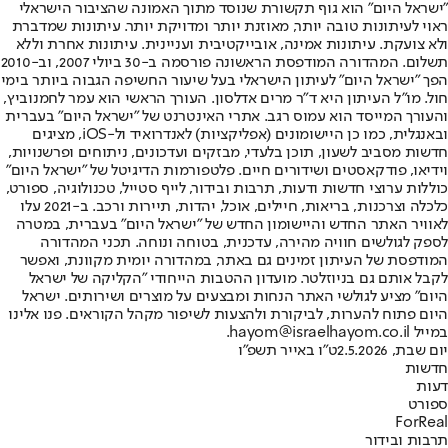
"ישראל היום" הוא גוף תקשורת שנוסד מתוך האמונה שהציבור הישראלי
ראוי לעיתונות טובה יותר, מאוזנת יותר ומדויקת יותר. עיתונות שמדברת
ולא צועקת. עיתונות אמינה, אובייקטיבית ועניינית. עיתונות אחרת וללא
תשלום. המהדורה המודפסת הראשונה פורסמה ב-30 ביולי 2007, וב-2010
הפך "ישראל היום" לעיתון הישראלי בעל שיעור החשיפה הגבוה ביותר בימי
חול. מו"ל העיתון היא ד"ר מרים אדלסון. העורך הראשי הוא עמר לחמנוביץ,
והעורך המייסד הוא עמוס רגב. אתרי האינטרנט של "ישראל היום" בעברית
ובאנגלית, כמו כן היישומונים (אפליקציות) לאנדרואיד ול-iOS, מציגים
חדשות מסביב לשעון, תוכן בלעדי, מבזקים ועדכונים, ניתוחים ופרשנויות,
וידיאו, פודקאסטים ושידורים חיים. פלטפורמות הדיגיטל של "ישראל היום"
כוללות ערוצי חדשות ודעות, תרבות ובידור, לייף סטייל, טכנולוגיה, ספורט,
כלכלה וצרכנות, בריאות, חיילים, אוכל, יהדות, תיירות ורכב. ב-2021 עלו
לאוויר האתר החדש והיישומון החדש של "ישראל היום" בעברית, במטרה
לספק לגולשים חוויה מהירה, עדכנית, בטוחה ונוחה. תכני המהדורה
המודפסת של העיתון זמינים גם באתר, במהדורה יומית מקוונת, ואפשר
לקבל אותם גם בניוזלטר. מועדון ההטבות הייחודי "הקליקה של ישראל
היום" מציע לגולשי האתר הנחות ומבצעים על מוצרים ושירותים. ישראל
היום פתוח להערות, לביקורת ולהצעות לשיפור מקהל הקוראים. פנו אלינו
במייל hayom@israelhayom.co.il.
יום שבת, 2.5.2026
ט"ו באייר תשפ"ו
חדשות
דעות
ספורט
ForReal
תרבות ובידור