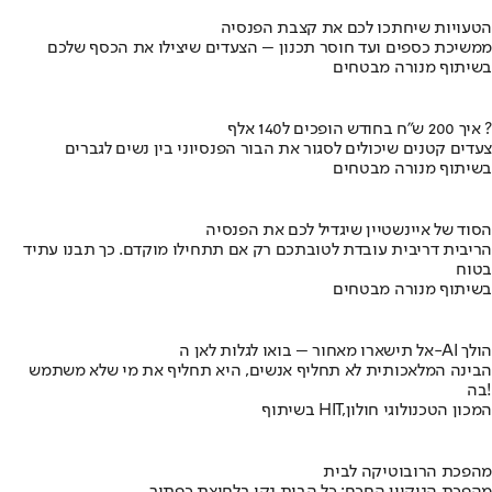
הטעויות שיחתכו לכם את קצבת הפנסיה
ממשיכת כספים ועד חוסר תכנון – הצעדים שיצילו את הכסף שלכם
בשיתוף מנורה מבטחים
איך 200 ש"ח בחודש הופכים ל140 אלף ?
צעדים קטנים שיכולים לסגור את הבור הפנסיוני בין נשים לגברים
בשיתוף מנורה מבטחים
הסוד של איינשטיין שיגדיל לכם את הפנסיה
הריבית דריבית עובדת לטובתכם רק אם תתחילו מוקדם. כך תבנו עתיד
בטוח
בשיתוף מנורה מבטחים
אל תישארו מאחור – בואו לגלות לאן ה-AI הולך
הבינה המלאכותית לא תחליף אנשים, היא תחליף את מי שלא משתמש
בה!
בשיתוף HIT,המכון הטכנולוגי חולון
מהפכת הרובוטיקה לבית