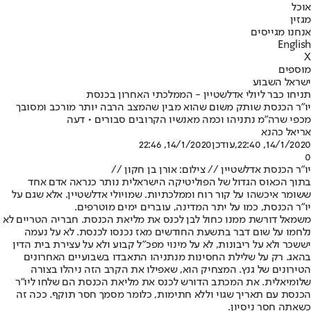
אוכל
מגזין
אנחנו מגייסים
English
X
מוספים
ישראל השבוע
תניחו כבר ליולי אדלשטיין - הממלכתי האחרון בכנסת
יו"ר הכנסת שותק משום שהוא מבין שהמצב הרבה יותר מורכב ומסובך
מכפי שרה"מ נתניהו וכמה מאנשיו הקרובים סבורים • דעה
אריאל כהנא
14/1/2020, 22:40
,עודכן
14/1/2020, 22:46
0
יו"ר הכנסת אדלשטיין // צילום: אורן בן חקון //
בתוך הכאוס הגדול של הפוליטיקה הישראלית נותר כנראה אדם אחד
ששומר איכשהו על קור רוח וממלכתיות. שמו
יולי אדלשטיין
. אלא שגם על
יו"ר הכנסת, כמו על יתר המדינה, עוברים ימים מוטרפים.
משמאל דורשת ממנו כחול לבן לכנס את מליאת הכנסת. חבריה הטריים לא
נלחמו על שום דבר בתשעת החודשים מאז נכנסו לכנסת. לא על נעמה
יששכר ולא על ריבונות, לא על מינוי מפכ"ל קבוע ולא על עצירת בית הדין
בהאג. רק על שלילת החסינות מנתניהו התאבדו בשבועיים האחרונים
הטירונים של גנץ. המצחיק הוא, שאפילו את הקרב הזה ניהלו בצורה
שלומיאלית. את המכתב הדורש לכנס את מליאת הכנסת הם שלחו ליו"ר
הכנסת עם תאריך שגוי וללא חתימות, כלומר מסמך חסר תוקף. ככה זה
כשאתה חסר ניסיון.