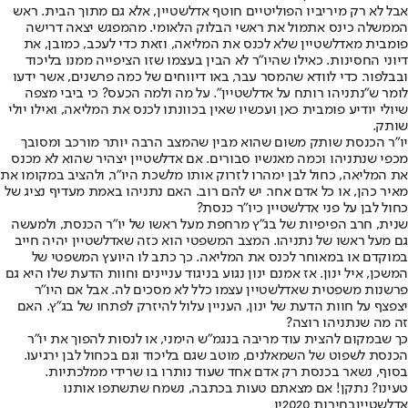
אבל לא רק מיריביו הפוליטיים חוטף אדלשטיין, אלא גם מתוך הבית. ראש
הממשלה כינס אתמול את ראשי הבלוק הלאומי. מהמפגש יצאה דרישה
פומבית מאדלשטיין שלא לכנס את המליאה, וזאת כדי לעכב, כמובן, את
דיוני החסינות. כאילו שהיו"ר לא הבין בעצמו שזו הציפייה ממנו בליכוד
ובבלפור. כדי לוודא שהמסר עבר, באו דיווחים של כמה פרשנים, אשר ידעו
לומר ש"נתניהו רותח על אדלשטיין". על מה ולמה הכעס? כי ביבי מצפה
שיולי יודיע פומבית כאן ועכשיו שאין בכוונתו לכנס את המליאה, ואילו יולי
שותק.
יו"ר הכנסת שותק משום שהוא מבין שהמצב הרבה יותר מורכב ומסובך
מכפי שנתניהו וכמה מאנשיו סבורים. אם אדלשטיין יצהיר שהוא לא מכנס
את המליאה, כחול לבן ימהרו לזרוק אותו מלשכת היו"ר, ולהציב במקומו את
מאיר כהן, או כל אדם אחר. יש להם רוב. האם נתניהו באמת מעדיף נציג של
כחול לבן על פני אדלשטיין כיו"ר כנסת?
שנית, חרב הפיפיות של בג"ץ מרחפת מעל ראשו של יו"ר הכנסת, ולמעשה
גם מעל ראשו של נתניהו. המצב המשפטי הוא כזה שאדלשטיין יהיה חייב
במוקדם או במאוחר לכנס את המליאה. כך כתב לו היועץ המשפטי של
המשכן, איל ינון. אז אמנם ינון נגוע בניגוד עניינים וחוות הדעת שלו היא גם
פרשנות משפטית שאדלשטיין עצמו כלל לא מסכים לה. אבל אם היו"ר
יצפצף על חוות הדעת של ינון, העניין עלול להיזרק לפתחו של בג"ץ. האם
זה מה שנתניהו רוצה?
כך שבמקום להצית עוד מריבה בנגמ"ש הימני, או לנסות להפוך את יו"ר
הכנסת לשפוט של השמאלנים, מוטב שגם בליכוד וגם בכחול לבן ירגיעו.
בסוף, נשאר בכנסת רק אדם אחד שעוד נותרו בו שרידי ממלכתיות.
טעינו? נתקן! אם מצאתם טעות בכתבה, נשמח שתשתפו אותנו
אדלשטיין
בחירות 2020
יו