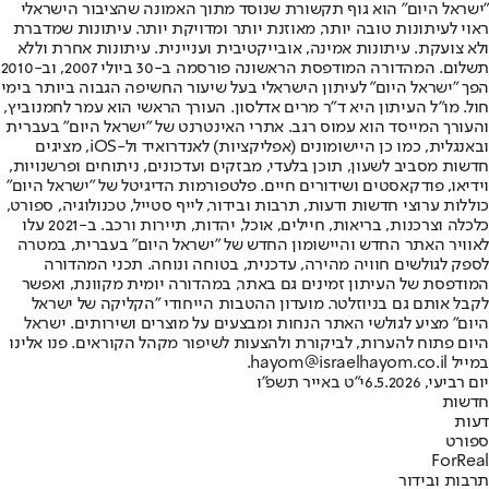
"ישראל היום" הוא גוף תקשורת שנוסד מתוך האמונה שהציבור הישראלי
ראוי לעיתונות טובה יותר, מאוזנת יותר ומדויקת יותר. עיתונות שמדברת
ולא צועקת. עיתונות אמינה, אובייקטיבית ועניינית. עיתונות אחרת וללא
תשלום. המהדורה המודפסת הראשונה פורסמה ב-30 ביולי 2007, וב-2010
הפך "ישראל היום" לעיתון הישראלי בעל שיעור החשיפה הגבוה ביותר בימי
חול. מו"ל העיתון היא ד"ר מרים אדלסון. העורך הראשי הוא עמר לחמנוביץ,
והעורך המייסד הוא עמוס רגב. אתרי האינטרנט של "ישראל היום" בעברית
ובאנגלית, כמו כן היישומונים (אפליקציות) לאנדרואיד ול-iOS, מציגים
חדשות מסביב לשעון, תוכן בלעדי, מבזקים ועדכונים, ניתוחים ופרשנויות,
וידיאו, פודקאסטים ושידורים חיים. פלטפורמות הדיגיטל של "ישראל היום"
כוללות ערוצי חדשות ודעות, תרבות ובידור, לייף סטייל, טכנולוגיה, ספורט,
כלכלה וצרכנות, בריאות, חיילים, אוכל, יהדות, תיירות ורכב. ב-2021 עלו
לאוויר האתר החדש והיישומון החדש של "ישראל היום" בעברית, במטרה
לספק לגולשים חוויה מהירה, עדכנית, בטוחה ונוחה. תכני המהדורה
המודפסת של העיתון זמינים גם באתר, במהדורה יומית מקוונת, ואפשר
לקבל אותם גם בניוזלטר. מועדון ההטבות הייחודי "הקליקה של ישראל
היום" מציע לגולשי האתר הנחות ומבצעים על מוצרים ושירותים. ישראל
היום פתוח להערות, לביקורת ולהצעות לשיפור מקהל הקוראים. פנו אלינו
במייל hayom@israelhayom.co.il.
יום רביעי, 6.5.2026
י"ט באייר תשפ"ו
חדשות
דעות
ספורט
ForReal
תרבות ובידור