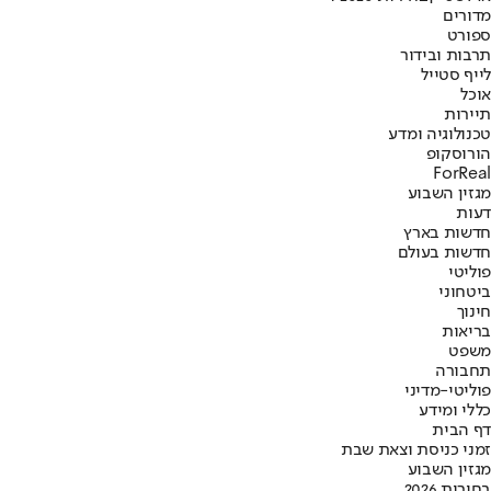
מדורים
ספורט
תרבות ובידור
לייף סטייל
אוכל
תיירות
טכנולוגיה ומדע
הורוסקופ
ForReal
מגזין השבוע
דעות
חדשות בארץ
חדשות בעולם
פוליטי
ביטחוני
חינוך
בריאות
משפט
תחבורה
פוליטי-מדיני
כללי ומידע
דף הבית
זמני כניסת וצאת שבת
מגזין השבוע
בחירות 2026