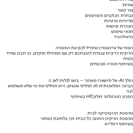
אודות
צור קשר
נבחרת הכתבים והפרשנים
מדיניות פרטיות
הצהרת נגישות
תנאי שימוש
כדאי
להכיר
הסוד של איינשטיין שיגדיל לכם את הפנסיה
הריבית דריבית עובדת לטובתכם רק אם תתחילו מוקדם. כך תבנו עתיד
בטוח
בשיתוף מנורה מבטחים
אל תישארו מאחור – בואו לגלות לאן ה-AI הולך
הבינה המלאכותית לא תחליף אנשים, היא תחליף את מי שלא משתמש
בה!
בשיתוף HIT,המכון הטכנולוגי חולון
מהפכת הרובוטיקה לבית
מהפכת הניקיון החכם: כל הבית נקי בלחיצת כפתור
בשיתוף רונלייט