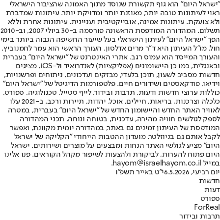
"ישראל היום" הוא גוף תקשורת שנוסד מתוך האמונה שהציבור הישראלי
ראוי לעיתונות טובה יותר, מאוזנת יותר ומדויקת יותר. עיתונות שמדברת
ולא צועקת. עיתונות אמינה, אובייקטיבית ועניינית. עיתונות אחרת וללא
תשלום. המהדורה המודפסת הראשונה פורסמה ב-30 ביולי 2007, וב-2010
הפך "ישראל היום" לעיתון הישראלי בעל שיעור החשיפה הגבוה ביותר בימי
חול. מו"ל העיתון היא ד"ר מרים אדלסון. העורך הראשי הוא עמר לחמנוביץ,
והעורך המייסד הוא עמוס רגב. אתרי האינטרנט של "ישראל היום" בעברית
ובאנגלית, כמו כן היישומונים (אפליקציות) לאנדרואיד ול-iOS, מציגים
חדשות מסביב לשעון, תוכן בלעדי, מבזקים ועדכונים, ניתוחים ופרשנויות,
וידיאו, פודקאסטים ושידורים חיים. פלטפורמות הדיגיטל של "ישראל היום"
כוללות ערוצי חדשות ודעות, תרבות ובידור, לייף סטייל, טכנולוגיה, ספורט,
כלכלה וצרכנות, בריאות, חיילים, אוכל, יהדות, תיירות ורכב. ב-2021 עלו
לאוויר האתר החדש והיישומון החדש של "ישראל היום" בעברית, במטרה
לספק לגולשים חוויה מהירה, עדכנית, בטוחה ונוחה. תכני המהדורה
המודפסת של העיתון זמינים גם באתר, במהדורה יומית מקוונת, ואפשר
לקבל אותם גם בניוזלטר. מועדון ההטבות הייחודי "הקליקה של ישראל
היום" מציע לגולשי האתר הנחות ומבצעים על מוצרים ושירותים. ישראל
היום פתוח להערות, לביקורת ולהצעות לשיפור מקהל הקוראים. פנו אלינו
במייל hayom@israelhayom.co.il.
יום רביעי, 6.5.2026
י"ט באייר תשפ"ו
חדשות
דעות
ספורט
ForReal
תרבות ובידור