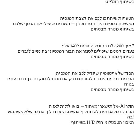
בשיתוף רונלייט
הטעויות שיחתכו לכם את קצבת הפנסיה
ממשיכת כספים ועד חוסר תכנון – הצעדים שיצילו את הכסף שלכם
בשיתוף מנורה מבטחים
איך 200 ש"ח בחודש הופכים ל140 אלף ?
צעדים קטנים שיכולים לסגור את הבור הפנסיוני בין נשים לגברים
בשיתוף מנורה מבטחים
הסוד של איינשטיין שיגדיל לכם את הפנסיה
הריבית דריבית עובדת לטובתכם רק אם תתחילו מוקדם. כך תבנו עתיד
בטוח
בשיתוף מנורה מבטחים
אל תישארו מאחור – בואו לגלות לאן ה-AI הולך
הבינה המלאכותית לא תחליף אנשים, היא תחליף את מי שלא משתמש
בה!
בשיתוף HIT,המכון הטכנולוגי חולון