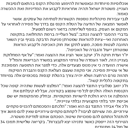
אוכלוסיות מיוחדות ובאפשרות להימנע מהטלת הקנס בהתאם לנסיבות
העניין. משטרת ישראל תהיה אחראיות לקבוע את המדיניות ואת ההכשרה
כאמור.
לגבי עבירות מינהליות נוספות הקשורות לפתיחה של עסקים, אושר
לאפשר המצאה של הודעה על הטלת הקנס גם בדרך של מסירה לאחראי על
המקום או העסק, בנוסף לשליחתה בדואר רשום למפעיל.
בדברי ההסבר להצעה נכתב: "בשל העלייה ברמת התחלואה בתקופה
האחרונה ואי–ציות להוראות שמטרתן מניעת הדבקה בנגיף ובין השאר
החובה לעטות מסכה, מוצע לתקן את חוק האכיפה ולקבוע הוראות
שמטרתן ייעול והגברה של האכיפה".
יו"ר ועדת חוקה ח"כ יעקב אשר הציג את ההצעה ואמר: "על אף המחלוקת
בעניין הזה, לאור העמדה של גורמי המקצוע במשרד הבריאות והמל"ל
אישרה הוועדה כי אין מנוס מצעדים אלה, כדי למגר את התופעה המסוכנת
של אי עטיית מסיכה. אני מקווה שעצם העלאת הקנס והגברת הפיקוח
תהווה גורם הרתעה ושלא יהיה צורך בהטלת קנסות בסכומים אלה במיוחד
בתקופה כלכלית קשה".
ח"כ יואב סגלוביץ התנגד להצעה ואמר': "המלצנו לעשות שתהיה קופה שכל
הקנסות האלה הולכים לכל מי שנפגע בקורונה, אבל לא קיבלתם את
ההמלצה אז היא הולכת לרשויות המקומיות. ובחלק מהמקומות יש שם
אכיפת יתר בלתי מקצועית ובלתי עניינית."
ח"כ אלי אבידר התנגד גם הוא ואמר: "הלכתם והסכמתם להכניס פקחים
עירוניים, מה עשיתם לציבור? לקחתם פקחים עירוניים שאין להם מושג איך
להתנהל ונתתם להם סמכויות שיטור, הפכתם אותנו למדינת משטרה.
הטירוף הזה ייפסק כאשר נתניהו יצא לנבצרות". בקריאה שלישית תמכו 34
אל מול 24 מתנגדים