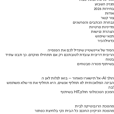
מגזין השבוע
בחירות 2026
אודות
צור קשר
נבחרת הכתבים והפרשנים
מדיניות פרטיות
הצהרת נגישות
תנאי שימוש
כדאי
להכיר
הסוד של איינשטיין שיגדיל לכם את הפנסיה
הריבית דריבית עובדת לטובתכם רק אם תתחילו מוקדם. כך תבנו עתיד
בטוח
בשיתוף מנורה מבטחים
אל תישארו מאחור – בואו לגלות לאן ה-AI הולך
הבינה המלאכותית לא תחליף אנשים, היא תחליף את מי שלא משתמש
בה!
בשיתוף HIT,המכון הטכנולוגי חולון
מהפכת הרובוטיקה לבית
מהפכת הניקיון החכם: כל הבית נקי בלחיצת כפתור