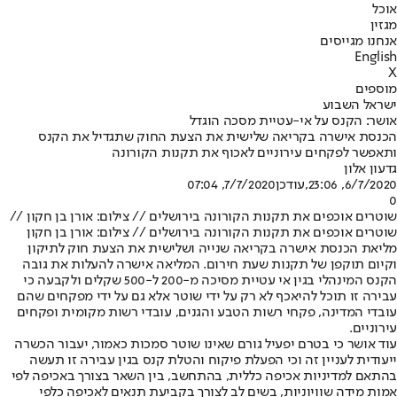
אוכל
מגזין
אנחנו מגייסים
English
X
מוספים
ישראל השבוע
אושר: הקנס על אי-עטיית מסכה הוגדל
הכנסת אישרה בקריאה שלישית את הצעת החוק שתגדיל את הקנס
ותאפשר לפקחים עירוניים לאכוף את תקנות הקורונה
גדעון אלון
6/7/2020, 23:06
,עודכן
7/7/2020, 07:04
0
שוטרים אוכפים את תקנות הקורונה בירושלים // צילום: אורן בן חקון //
שוטרים אוכפים את תקנות הקורונה בירושלים // צילום: אורן בן חקון
מליאת הכנסת אישרה בקריאה שנייה ושלישית את הצעת חוק לתיקון
וקיום תוקפן של תקנות שעת חירום. המליאה אישרה להעלות את גובה
הקנס המינהלי בגין אי עטיית מסיכה מ-200 ל-500 שקלים ולקבעה כי
עבירה זו תוכל להיאכף לא רק על ידי שוטר אלא גם על ידי מפקחים שהם
עובדי המדינה, פקחי רשות הטבע והגנים, עובדי רשות מקומית ופקחים
עירוניים.
עוד אושר כי בטרם יפעיל גורם שאינו שוטר סמכות כאמור, יעבור הכשרה
ייעודית לעניין זה וכי הפעלת פיקוח והטלת קנס בגין עבירה זו תעשה
בהתאם למדיניות אכיפה כללית, בהתחשב, בין השאר בצורך באכיפה לפי
אמות מידה שוויוניות, בשים לב לצורך בקביעת תנאים לאכיפה כלפי