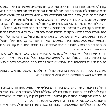
רן // צילום: אורן בן חקון // מזמין סקרים פנימיים ושומר את שר המשפטי
דעים מה מחכה לנו אחרי החגים. אם לא יושגו הסכמות עד יום שני הקרוב 
ולכים לבחירות, אולם בכל יום שחלף לא רק שהמשבר לא נפתר, אלא אף מחר
ישות נתניהו, להביא לדחיית אישור התקציב במאה יום ולהרוויח עוד כמה ח
יכול לזוז לשום מקום. גבי אשכנזי ריתק אותו למקומו ומנע ממנו להתקדם 
יבתו הקרובה של נתניהו. מהמידע שהתקבל הוברר מייד כי אשכנזי לא ייתן
אה אותם החל לתקוע מקלות בגלגלי הממשלה ולעשות כל שביכולתו להפילה
משרד המשפטים ובזירה הפוליטית. בזמן שחתמו כחול לבן והליכוד על ההס
 בנושא המשפטי, מעמד בית המשפט, תפקידה של הפרקליטות ושל היועמ"
 חילי טרופר כפי שתוכנן, סיכמו הצדדים על שמירת הסטטוס קוו. בלי מינוי
משפטית לזו הפוליטית.
הדחתו של דן אלדד מתפקיד מ"מ פרקליט המדינה ונתן לאביחי מנדלבליט ל
נקורן כחומה בצורה מולו והגן על מושא המתקפה בכל הכוח. מהר מאוד 
יהם ולציית להוראותיהם. אבל אי אפשר להיות חבר בממשלה ולנהוג בלע
של ניסנקורן. הוא שמדרבן אותו לא לוותר ולא להתגמש. הוא מוביל באמצעו
 כפי שדורש ראש הממשלה, יהיה גרוע מהתפטרות.
חלת הריבונות על היישובים היהודיים ביו"ש. שר החוץ, טוען אותו בכיר, ד
 לכך. לדבריו, התוכנית אכן בוטלה, אבל לא בגלל אשכנזי. מה שכן, הוא מצ
 חודש התקיימה פגישה בין נתניהו ויריב לוין לבין גנץ, ניסנקורן ואשכנ
יבות אבל כשיצאו מהחדר חזרו אשכנזי וניסנקורן לסורם.
לי המרה, כולל שר המשפטים העומד בראשות ועדת השרים לענייני חקיקה 