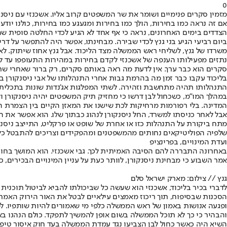
0
מזמין סקרים פנימיים ושומר את שר המשפטים קרוב אליו. אשכנזי עם ניסנקו
אם זה נראה כמו בחירות, הולך כמו בחירות ומגעגע כמו בחירות, כולנו יו
הצדדים בימים האחרונים, נראה כי אף אחד לא הגיע לכדי החלטה סופית שה
ביום רביעי הגיע בני גנץ לכדי שבירה. מבחינתו, אפשר היה להתפשר על דר
משרדו של גנץ, לשליחי ראש הממשלה מצד הליכוד. אבל גנץ אחוז שיתוק. לא 
נתזים מפעילותו הענפה של אשכנזי לקדם בחירות במהירות התעופפו עד לסב
סקרים הוא כבר ערך. אין לדעת מה ראה באותם סקרים, רק ברור שאחרי שר
בליכוד עקבו כבר זמן מה בהרמת גבות אחרי התנהלותו של אבי ניסנקורן ב
התנהלותו תהיה מתחשבת וזהירה. לשתי המפלגות אג'נדות שונות בתכלית
במהלך המו"מ, כשכחול לבן דרשו כי מחזיק תיק המשפטים יהיה ניסנקורן ולא
המדינה. בלי רפורמות מרחיקות לכת שישנו את המאזן הקיים בין הצמרת ה
אבל לאחר כניסתו למשרד, החל ניסנקורן לנהוג כבתוך שלו. הוא אפשר את 
מתח ביקורת על התנהלות כזו או אחרת של שופט או פרקליט, התייצב ניס
שלפיה הפוליטיקאים נחותים מהמשפטנים ומהפקידים וצריכים להתבטל כלפ
ועדת המינויים, בפרינציפ
באחרונה התבררה להם הסיבה האמיתית לכך. גבי אשכנזי. הוא המושך בחוטיו 
אמר השבוע כי מבחינת ניסנקורן, לוותר כעת על עניין המינויים הבכירים,
גנץ // צילום: מארק ישראל סלם
לדברי בכיר בליכוד, אשכנזי הוא שעשה כל שביכולתו להביא לביטול תוכנית ה
הסכנות שבסיפוח, תוך ריכוז מאמצים עילאיים לבטל את האור הירוק האמריקני
ופגעה אנושות באמון של ראש הממשלה כלפי מי שאמורים להיות שותפיו. לפני
והבהיר כי כך לא תוכל הממשלה בשום אופן להמשיך לתפקד. כולם הנהנו באד
השיא היה כאשר כחול לבן הצביעו נגד עמדת הממשלה בעד חוק איסור טיפו