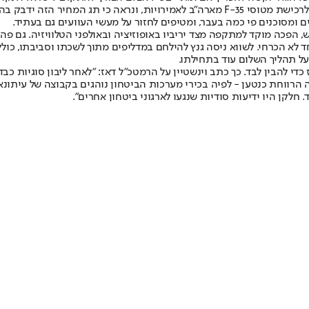
בינתיים מתקשה ראש הממשלה לנער את הפרסומים על כך שנתן אור ירוק לרכישת מטוסי F-35 מ
ומסוכנים פי כמה בעבר, ומטיפים לחזור על מעשי העוועים גם בעתיד.
 הפכה מוקד למתקפה מצד יריביו באופוזיציה ובאולפני הטלוויזיה. גם פה 
אחד לא הכרחי. לשווא ניסה גנץ להילחם במדליפים מתוך לשכתו וסביבתו, כ
על תהליך השלום עוד בתחילתו.
פז כדי להבין לבד. כך כתב וינשטיין על הרמטכ"ל דאז: "לאחר ליבון סוגיות
 הרווחת כנטען - לפיה בכירי מערכות הביטחון נוהגים בקבוצה של עיתונא
חלקן היו ידיעות סודיות שנגעו לארגוני ביטחון אחרים".