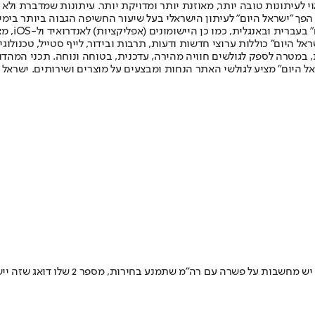
לעיתונות טובה יותר, מאוזנת יותר ומדויקת יותר. עיתונות שמדברת ולא צ
שלום. המהדורה המודפסת הראשונה פורסמה ב-30 ביולי 2007, וב-2010 הפך "ישראל היום" לעיתון הישראלי בעל שי
לחמנוביץ,
ל היום" כוללות ערוצי חדשות ודעות, תרבות ובידור, לייף סטייל, טכנולוגיה
ברית, במטרה לספק לגולשים חוויה מהירה, עדכנית, בטוחה ונוחה. תכני המה
ל היום" מציע לגולשי האתר הנחות ומבצעים על מוצרים ושירותים. ישראל 
אם ליו"ר - היונה בכחול לבן במה שקשור 