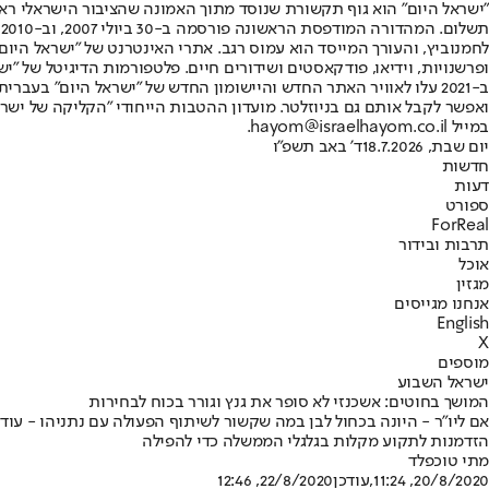
"ישראל היום" הוא גוף תקשורת שנוסד מתוך האמונה שהציבור הישראלי ראוי 
ת
ופרשנויות, וידיאו, פודקאסטים ושידורים חיים. פלטפורמות הדיגיטל של "ישרא
ב-2021 עלו לאוויר האתר החדש והיישומון החדש של "ישראל היום" בע
ואפשר לקבל אותם גם בניוזלטר. מועדון ההטבות הייחודי "הקליקה של ישרא
במייל hayom@israelhayom.co.il.
יום שבת, 18.7.2026
ד' באב תשפ"ו
חדשות
דעות
ספורט
ForReal
תרבות ובידור
אוכל
מגזין
אנחנו מגייסים
English
X
מוספים
ישראל השבוע
המושך בחוטים: אשכנזי לא סופר את גנץ וגורר בכוח לבחירות
הזדמנות לתקוע מקלות בגלגלי הממשלה כדי להפילה
מתי טוכפלד
20/8/2020, 11:24
,עודכן
22/8/2020, 12:46