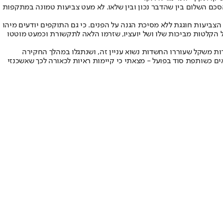
ארה"ב לאמירויות, ונראה כי תג המחיר הזה ידבק בהסכם השלום בין שהדבר נכון ובין שלאו. לא מעט צביעות טמונה במתקפות
הצביעות חוגגת ללא מסיכת הגנה על הפנים. כי גם התוקפים יודעים מיהו
ולל הקלטות מביכות שלו ושל יועציו, שזרמו הלאה לתקשורת וכמעט מוטטו
 כבדות משקל שעוררו החשדות נשוא עניין זה, ושנתגלו במהלך החקירה
ים כשותפת סוד בפועל - מצאתי כי קיימות ראיות לכאורה לכך שאשכנזי