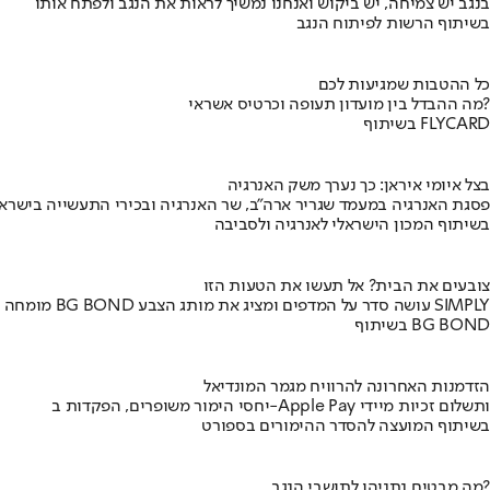
בנגב יש צמיחה, יש ביקוש ואנחנו נמשיך לראות את הנגב ולפתח אותו
בשיתוף הרשות לפיתוח הנגב
כל ההטבות שמגיעות לכם
מה ההבדל בין מועדון תעופה וכרטיס אשראי?
בשיתוף FLYCARD
בצל איומי איראן: כך נערך משק האנרגיה
פסגת האנרגיה במעמד שגריר ארה"ב, שר האנרגיה ובכירי התעשייה בישראל
בשיתוף המכון הישראלי לאנרגיה ולסביבה
צובעים את הבית? אל תעשו את הטעות הזו
מומחה BG BOND עושה סדר על המדפים ומציג את מותג הצבע SIMPLY
בשיתוף BG BOND
הזדמנות האחרונה להרוויח מגמר המונדיאל
יחסי הימור משופרים, הפקדות ב-Apple Pay ותשלום זכיות מיידי
בשיתוף המועצה להסדר ההימורים בספורט
מה מבטיח נתניהו לתושבי הנגב?