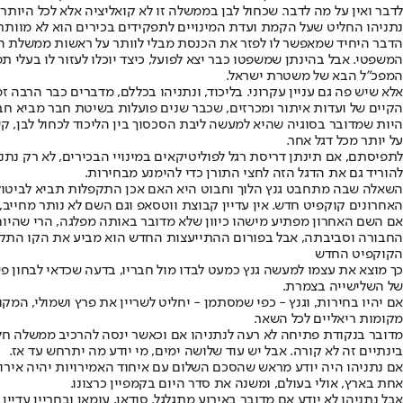
לדבר ואין על מה לדבר. שכחול לבן בממשלה זו לא קואליציה אלא לכל היותר 
נתניהו החליט שעל הקמת ועדת המינויים לתפקידים בכירים הוא לא מוותר, 
הדבר היחיד שמאפשר לו לפזר את הכנסת מבלי לוותר על ראשות ממשלת המ
המשפטי. אבל בהינתן שמשפטו כבר יצא לפועל, כיצד יוכלו לעזור לו בעלי 
המפכ"ל הבא של משטרת ישראל.
אלא שיש פה גם עניין עקרוני. בליכוד, ונתניהו בכללם, מדברים כבר הרבה
הקיים של ועדות איתור ומכרזים, שכבר שנים פועלות בשיטת חבר מביא חבר
היות שמדובר בסוגיה שהיא למעשה ליבת הסכסוך בין הליכוד לכחול לבן, ק
על יותר מכל דגל אחר.
לתפיסתם, אם תינתן דריסת רגל לפוליטיקאים במינויי הבכירים, לא רק נתנ
להוריד גם את הדגל הזה לחצי התורן כדי להימנע מבחירות.
השאלה שבה מתחבט גנץ הלוך וחבוט היא האם אכן התקפלות תביא לביטול א
האחרונים קוקפיט חדש. אין עדיין קבוצת ווטסאפ וגם השם לא נותר מחייב, אב
אם השם האחרון מפתיע מישהו כיוון שלא מדובר באותה מפלגה, הרי שהיום
החבורה וסביבתה, אבל בפורום ההתייעצות החדש הוא מביע את הקו התקיף 
הקוקפיט החדש
כך מוצא את עצמו למעשה גנץ כמעט לבדו מול חבריו, בדעה שכדאי לבחון פש
של השלישייה בצמרת.
אם יהיו בחירות, וגנץ - כפי שמסתמן - יחליט לשריין את פרץ ושמולי, המק
מקומות ריאליים לכל השאר.
מדובר בנקודת פתיחה לא רעה לנתניהו אם וכאשר ינסה להרכיב ממשלה חלו
בינתיים זה לא קורה. אבל יש עוד שלושה ימים, מי יודע מה יתרחש עד אז.
אם נתניהו היה יודע מראש שהסכם השלום עם איחוד האמירויות יהיה אירו
אחת בארץ, אולי בעולם, ומשנה את סדר היום בקמפיין כרצונו.
אבל נתניהו לא יודע אם מדובר באירוע מתגלגל. סודאן, עומאן ובחריין עדיי