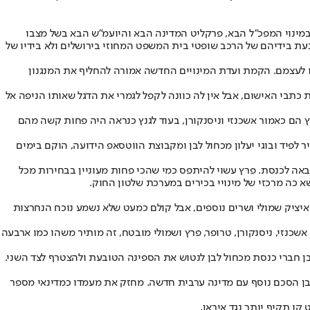
מינוי המפכ"ל הבא, פרקליט המדינה הבא והיועמ"ש הבא בשל מצבו
 כעת בידיהם של הרכב שופטי בית המשפט המחוזי בירושלים ולא בידיו של
רו לעצמם. הקמת ועדת המינויים החדשה אמורה להחליף את המנגנון
כתבי האישום, אבל אין לה כוונה לקפל לגמרי את הדגל שאותו הניפה אל
ץ הם כאמור אשכנזי וניסנקורן, בעוד לגנץ כנראה היה פחות קשה מהם
פיד ובוגי יעלון מכחול לבן ומקבוצת הווטסאפ הידועה, הוקם בימים
באה לכנסת. פרץ עשוי להיתפס כמי שהכי פחות מעוניין בבחירות מכל
 כה מרכזי של מינויי בכירים במערכת שלטון החוק.
 איציק שמולי ושרים נוספים, אבל קולם כמעט שלא נשמע נוכח הנחרצות
אשכנזי, ניסנקורן, טרופר, פרץ ושמולי מובטח, זה מותיר משהו כמו ארבעה
ן חברי כנסת מכחול לבן לנטוש את הספינה הטובעת ולהצטרף לצד השני.
לבן הסכם נוסף עם מדינה ערבית חדשה. מחזק את מעמדו כמדינאי מספר
קו תקיף יותר נגד איראן.