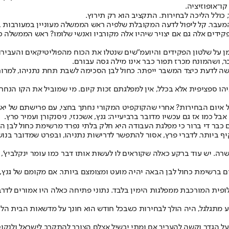
קו־אופוזיציה.
כולל הליכה לבחירות. התקציב הוא רק תירוץ.
עבר. קל ליפול לדעה המקובלת שלפיה ראש הממשלה מעוניין במעורבות ב
תפקידים אלה גם אם יצויר שיהיו אלה מקורביו ואנשי שלומו? ראש הממשלה
 זמן על שלטון הפקידים והיועמ"שים שנטלו את הכוח מהפוליטיקאים והעבי
, ושהמונח מכרז תפור כבר אינו מילה גסה עבורם.
שה לדעת כיצד המשבר ייפתר. כחול לבן הסכימה לשבת תחת נתניהו, למרות 
יהו ספציפית אלא בכלל, אין למפלגתם זכות קיום. מי שמוביל את הקו הנחר
יום הבחירות? אחרי שהקוקפיט המקורי נחתך בחצי, עם פרישתם של יאיר ל
ל כמו אז גם עכשיו מדובר ברביעייה: גנץ, אשכנזי, ניסנקורן ועמיר פרץ.
 כבר די ברור כי מפלגת העבודה היא חלק בלתי נפרד מרשימת כחול לבן ה
ביותר. לדברי פרץ, אסור להתפשר לדרישות נתניהו, ובפרט שמדובר בנושא
רה. יש עוד ברקע כאלה שקוראים לו לעשות אותו דבר כמו עומר ינקלביץ',
ום ברשימת כחול לבן הבאה יהיה מועט ומצומצם ביותר. אם מקומם של גנץ, 
פית המורכבת ממפלגות הימין בלבד. נתוני פתיחה כאלה היו אמורים לדרב
ע מתגלגל, היה הולך לבחירות כשבכל חודש הוא חונך על מדשאות הבית ה
ן על הגדר וקשה להעריך אם ומתי יבשיל אצלם הצורך להתקרב לישראל ולנקוט 