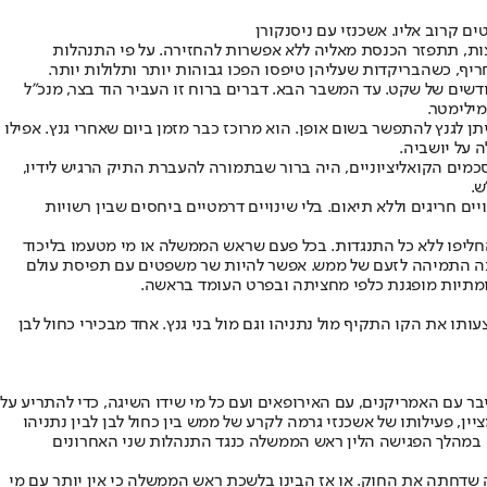
ם קרוב אליו. אשכנזי עם ניסנקורן
בחצות, תתפזר הכנסת מאליה ללא אפשרות להחזירה. על פי התנהלות
יף, כשהבריקדות שעליהן טיפסו הפכו גבוהות יותר ותלולות יותר.
ודשים של שקט. עד המשבר הבא. דברים ברוח זו העביר הוד בצר, מנכ"ל
מילימטר.
 לגנץ להתפשר בשום אופן. הוא מרוכז כבר מזמן ביום שאחרי גנץ. אפילו
 על יושביה.
כמים הקואליציוניים, היה ברור שבתמורה להעברת התיק הרגיש לידיו,
ש.
ים חריגים וללא תיאום. בלי שינויים דרמטיים ביחסים שבין רשויות
החליפו ללא כל התנגדות. בכל פעם שראש הממשלה או מי מטעמו בליכוד
הפכה התמיהה לזעם של ממש. אפשר להיות שר משפטים עם תפיסת עולם
ומתיות מופגנת כלפי מחציתה ובפרט העומד בראשה.
תו את הקו התקיף מול נתניהו וגם מול בני גנץ. אחד מבכירי כחול לבן
יבר עם האמריקנים, עם האירופאים ועם כל מי שידו השיגה, כדי להתריע על
יין, פעילותו של אשכנזי גרמה לקרע של ממש בין כחול לבן לבין נתניהו
זי. במהלך הפגישה הלין ראש הממשלה כנגד התנהלות שני האחרונים
שדחתה את החוק. או אז הבינו בלשכת ראש הממשלה כי אין יותר עם מי