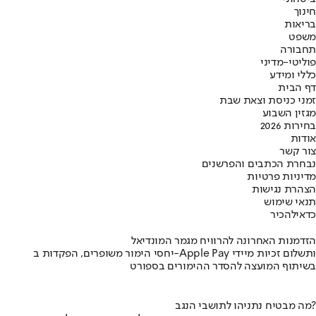
חינוך
בריאות
משפט
תחבורה
פוליטי-מדיני
כללי ומידע
דף הבית
זמני כניסת וצאת שבת
מגזין השבוע
בחירות 2026
אודות
צור קשר
נבחרת הכתבים והפרשנים
מדיניות פרטיות
הצהרת נגישות
תנאי שימוש
כדאי
להכיר
הזדמנות האחרונה להרוויח מגמר המונדיאל
יחסי הימור משופרים, הפקדות ב-Apple Pay ותשלום זכיות מיידי
בשיתוף המועצה להסדר ההימורים בספורט
מה מבטיח נתניהו לתושבי הנגב?