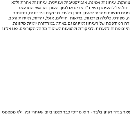
ועקת. עיתונות אמינה, אובייקטיבית ועניינית. עיתונות אחרת וללא
עור החשיפה הגבוה ביותר בימי חול. מו"ל העיתון היא ד"ר מרים אדלסון. העורך הראשי הוא עמר
 והעורך המייסד הוא עמוס רגב. אתרי האינטרנט של "ישראל היום" בעברית ובאנגלית, כמו כן היישומונים (אפליקציות) לאנדרואיד ול-iOS, מציגים חדשות מסביב לשעון, תוכן בלעדי, מבזקים ועדכונים, ניתוחים
, ספורט, כלכלה וצרכנות, בריאות, חיילים, אוכל, יהדות, תיירות ורכב.
דורה המודפסת של העיתון זמינים גם באתר, במהדורה יומית מקוונת,
היום פתוח להערות, לביקורת ולהצעות לשיפור מקהל הקוראים. פנו אלינו
לשיתוף הפעולה עם נתניהו - עוד יש מחשבות על פשרה עם רה"מ שתמנע בחירות, מספר 2 שלו דואג שזה יישאר בגדר רעיון בלבד • הוא מרוכז כבר מזמן ביום שאחרי גנץ, ולא מפספס