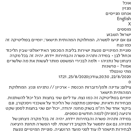
אוכל
מגזין
אנחנו מגייסים
English
X
מוספים
ישראל השבוע
גם אם יגיעו לפשרה, המחלוקת המהותית תישאר; יומיים בפוליטיקה זה
כמו נצח
סוגיית המינויים נוגעת ישירות בליבת הסכסוך האידיאולוגי שבין הליכוד
וכחול לבן • במידה ותהיה פשרה והבחירות יידחו, יהיה זה בכל מקרה
ניצחון של נתניהו • ולמה לבכירי המשפט מותר לעשות את מה שלשרים
אסור? • פרשנות
מתי טוכפלד
22/8/2020, 20:30
,עודכן
23/8/2020, 17:21
0
צילום: עדינה ולמן/דוברות הכנסת - ארכיון // נתניהו וגנץ. המחלוקת
המהותית תישאר
יומיים בפוליטיקה זה כמו נצח. עד ליום שני בחצות הכל יכול להשתנות.
מבחירות ודאיות, שסימנן מתקפה של הליכוד על אשכנזי ויסנקורן, וגם
ביקור אחד של רה"מ בשוק מחנה יהודה, יכול יום שני בחצות לסמן שקט
ורגיעה (זמנית) לכמה חודשים נוספים.
במידה ותהיה פשרה והבחירות יידחו, יהיה זה בכל מקרה ניצחון של
נתניהו. גם אם יתפשר על תקציב דו־שנתי. לפי הפשרה תחנת היציאה
לבחירות תישמר לו עוד לפני מועד הרוטציה. סוגיית המינויים נוגעת