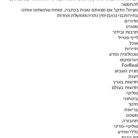
להתפשר.
טעינו? נתקן! אם מצאתם טעות בכתבה, נשמח שתשתפו אותנו
בחירות
בני גנץ
בנימין נתניהו
ממשלת אחדות
מדורים
ספורט
תרבות ובידור
לייף סטייל
אוכל
תיירות
טכנולוגיה ומדע
הורוסקופ
ForReal
מגזין השבוע
דעות
חדשות בארץ
חדשות בעולם
פוליטי
ביטחוני
חינוך
בריאות
משפט
תחבורה
פוליטי-מדיני
כללי ומידע
דף הבית