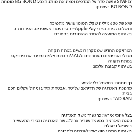
מומחה BG BOND עושה סדר על המדפים ומציג את מותג הצבע SIMPLY
בשיתוף BG BOND
שיא של 600 מיליון שקל: הטוטו עושה מהפיכה
יחסי הימור משופרים, הפקדות ב-Apple Pay ותשלום זכיות מיידי
בשיתוף המועצה להסדר ההימורים בספורט
הפרויקט החדש שמסקרן רוכשים בפתח תקווה
קבוצת אלמוג מציגה את פרויקט MALA: מגדלי הפרימיום האחרונים
בפתח תקווה
בשיתוף קבוצת אלמוג
כך תחסכו בחשמל בלי להזיע
מהפכת האנרגיה של תדיראן: שליטה, אבטחת מידע וניהול אקלים חכם
בבית
בשיתוף TADIRAN
בצל איומי איראן: כך נערך משק האנרגיה
פסגת האנרגיה במעמד שגריר ארה"ב, שר האנרגיה ובכירי התעשייה
בישראל ובעולם
בשיתוף המכון הישראלי לאנרגיה ולסביבה