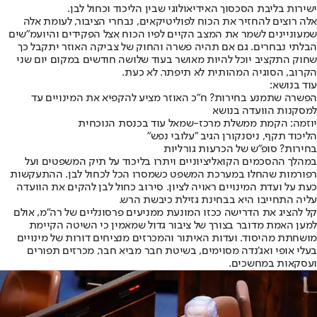
ישירות בליבת הסכסוך האידיאולוגי שבין הליכוד וכחול לבן.
אלה רוצים להחזיר את הכוח לפוליטיקאים, נבחרי הציבור, לעומת אלה
שמעוניינים לשמר את המצב הקיים לפיו הכוח אצל הפקידים והיועמ"שים
הבלתי נבחרים. גם אם תהיה פשרה והחוק של צביקה האוזר יתקבל כך
שחוק התקציב יוכל להיות מאושר בעוד שלושה חודשים במקום יום שני
הקרוב, הסוגיה המהותית לא תיפתר. לא כעת.
עוד בנושא:
הפשרה שתמנע בחירות? ח"כ האוזר מציע להקפיא את המינויים עד
למסקנות הוועדה בנושא
יוזמה: הקמת ממשלת מרכז-שמאל עוד בכנסת הנוכחית
הליכוד תקף, ניסנקורן הגיב "עלובי נפש"
בחירות? סופ"ש של הכרעות גורליות
במהלך ההסכמים הקואליציוניים ויתרו בליכוד על תיק המשפטים ועל
רפורמות שהחלו במערכת המשפט כשמסרו הכל לכחול לבן. ההתעקשות
כעת על ועדת המינויים ראויה לציון. סירוב כחול לבן להקים את הוועדה
עליה התחייבו היא בבחינת גזילת כיבשת הרש.
קל להציג את הדרישה ככזו המונעת ממניעים פרסונליים של רה"מ, אולם
למען האמת מדובר בצורך של ציבור גדול שמאמין כי השיטה הקיימת
מושחתת מהיסוד. ועדות האיתור והמכרזים מנציחים דורות של מינויים
בעלי אופי ואג'נדה מסוימים, בשיטת חבר מביא חבר, מכרזים תפורים
ועסקאות במחשכים.