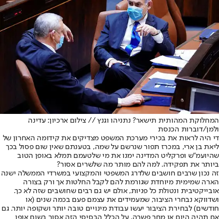
המחלוקת המהותית תישאר? נתניהו וגנץ // צילום ארכיון: עדינה
ולמן/דוברות הכנסת
די היה לראות את בכירי מערכת המשפט מצדיקים את קידומה האחרון של
ליאת בן ארי, במכרז תפור שנרשם על שמה, בטענתם שאין שום פסול בכך
שהיועמ"ש ופרקליט המדינה ימנו את מי שלטעמם תמלא באופן הטוב
ביותר את תפקידה. למה להם מותר מה שלשרים אסור?
זה נכון שרבים חושבים שלדרג המשפטי והמקצועי במשרדי הממשלה ישנה
הארה שמימית מיוחדת שגורמת להם לקבל החלטות אך ורק בצורה
אובייקטיבית ונטולת כל פניות, אולם יש גם רבים שחושבים שזה לא כך.
ושדווקא נבחרי הציבור, שמעמידים את עצמם פעם בכמה שנים (או
חודשים) לבחירת הציבור יעשו עבודת מינויים טובה יותר ושקופה יותר. גם
אם תהיה היום או מחר פשרה, על הכלל הבסיסי הזה אסור בשום אופן