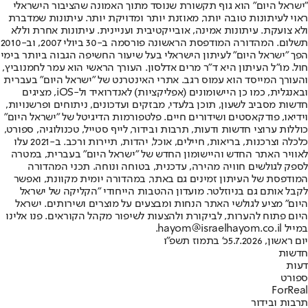
"ישראל היום" הוא גוף תקשורת שנוסד מתוך האמונה שהציבור הישראלי
ראוי לעיתונות טובה יותר, מאוזנת יותר ומדויקת יותר. עיתונות שמדברת
ולא צועקת. עיתונות אמינה, אובייקטיבית ועניינית. עיתונות אחרת וללא
תשלום. המהדורה המודפסת הראשונה פורסמה ב-30 ביולי 2007, וב-2010
הפך "ישראל היום" לעיתון הישראלי בעל שיעור החשיפה הגבוה ביותר בימי
חול. מו"ל העיתון היא ד"ר מרים אדלסון. העורך הראשי הוא עמר לחמנוביץ,
והעורך המייסד הוא עמוס רגב. אתרי האינטרנט של "ישראל היום" בעברית
ובאנגלית, כמו כן היישומונים (אפליקציות) לאנדרואיד ול-iOS, מציגים
חדשות מסביב לשעון, תוכן בלעדי, מבזקים ועדכונים, ניתוחים ופרשנויות,
וידיאו, פודקאסטים ושידורים חיים. פלטפורמות הדיגיטל של "ישראל היום"
כוללות ערוצי חדשות ודעות, תרבות ובידור, לייף סטייל, טכנולוגיה, ספורט,
כלכלה וצרכנות, בריאות, חיילים, אוכל, יהדות, תיירות ורכב. ב-2021 עלו
לאוויר האתר החדש והיישומון החדש של "ישראל היום" בעברית, במטרה
לספק לגולשים חוויה מהירה, עדכנית, בטוחה ונוחה. תכני המהדורה
המודפסת של העיתון זמינים גם באתר, במהדורה יומית מקוונת, ואפשר
לקבל אותם גם בניוזלטר. מועדון ההטבות הייחודי "הקליקה של ישראל
היום" מציע לגולשי האתר הנחות ומבצעים על מוצרים ושירותים. ישראל
היום פתוח להערות, לביקורת ולהצעות לשיפור מקהל הקוראים. פנו אלינו
במייל hayom@israelhayom.co.il.
יום ראשון, 5.7.2026
כ' בתמוז תשפ"ו
חדשות
דעות
ספורט
ForReal
תרבות ובידור