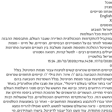
אוכל
מגזין
אנחנו מגייסים
English
X
מוספים
ישראל השבוע
ליהנות מכל העולמות
במקביל להתקדמות הטכנולוגית האדירה שעבר העולם, מתבססת ההבנה
שאסור לוותר גם על המאפיינים הבסיסיים, הפיזיים, של חיינו • מגמת
הפיגיטל ההולכת ותופסת תאוצה משלבת בין השניים ומציעה פתרונות
יעילים בתחומים רבים - למשל קניות, רפואה וספורט
אריאל בולשטיין
17/12/2020, 14:38
,עודכן
20/12/2020, 15:24
0
קיימים תחומים שנראים קשים לפיצוח עבור מגמת הפיגיטל, בגלל
השמרנות הטבועה בהם // איור: רות גוילי // קיימים תחומים שנראים
קשים לפיצוח עבור מגמת הפיגיטל, בגלל השמרנות הטבועה בהם
"אני בחור אנלוגי בעולם דיגיטלי", אבחן את מצבו אלון אולארצ'יק באחד
משיריו הידועים ביותר, וביטא את החשש של רבים מפני היעלמות העולם
הפיזי מחיינו. העשורים הראשונים של מהפכת המידע ביססו וחיזקו את
החשש הזה. ככל שהתקדמו החידושים הטכנולוגיים, ככל שפעולות רבות
יותר עברו להתבצע באמצעות המחשבים - ואחר כך באמצעות הטלפונים
החכמים - נראה שהעולם שאפשר למשש, לחוש ואפילו להריח נמצא
בנסיגה מתמדת. עוד מעט הכל יעבור לדיגיטל, בישרו העתידנים, מי