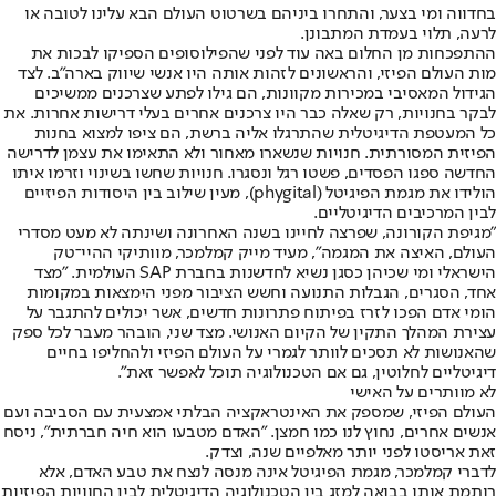
בחדווה ומי בצער, והתחרו ביניהם בשרטוט העולם הבא עלינו לטובה או
לרעה, תלוי בעמדת המתבונן.
ההתפכחות מן החלום באה עוד לפני שהפילוסופים הספיקו לבכות את
מות העולם הפיזי, והראשונים לזהות אותה היו אנשי שיווק בארה"ב. לצד
הגידול המאסיבי במכירות מקוונות, הם גילו לפתע שצרכנים ממשיכים
לבקר בחנויות, רק שאלה כבר היו צרכנים אחרים בעלי דרישות אחרות. את
כל המעטפת הדיגיטלית שהתרגלו אליה ברשת, הם ציפו למצוא בחנות
הפיזית המסורתית. חנויות שנשארו מאחור ולא התאימו את עצמן לדרישה
החדשה ספגו הפסדים, פשטו רגל ונסגרו. חנויות שחשו בשינוי וזרמו איתו
הולידו את מגמת הפיגיטל (phygital), מעין שילוב בין היסודות הפיזיים
לבין המרכיבים הדיגיטליים.
"מגיפת הקורונה, שפרצה לחיינו בשנה האחרונה ושינתה לא מעט מסדרי
העולם, האיצה את המגמה", מעיד מייק קמלמכר, מוותיקי ההיי־טק
הישראלי ומי שכיהן כסגן נשיא לחדשנות בחברת SAP העולמית. "מצד
אחד, הסגרים, הגבלות התנועה וחשש הציבור מפני הימצאות במקומות
הומי אדם הפכו לזרז בפיתוח פתרונות חדשים, אשר יכולים להתגבר על
עצירת המהלך התקין של הקיום האנושי. מצד שני, הובהר מעבר לכל ספק
שהאנושות לא תסכים לוותר לגמרי על העולם הפיזי ולהחליפו בחיים
דיגיטליים לחלוטין, גם אם הטכנולוגיה תוכל לאפשר זאת".
לא מוותרים על האישי
העולם הפיזי, שמספק את האינטראקציה הבלתי אמצעית עם הסביבה ועם
אנשים אחרים, נחוץ לנו כמו חמצן. "האדם מטבעו הוא חיה חברתית", ניסח
זאת אריסטו לפני יותר מאלפיים שנה, וצדק.
לדברי קמלמכר, מגמת הפיגיטל אינה מנסה לנצח את טבע האדם, אלא
רותמת אותו בבואה למזג בין הטכנולוגיה הדיגיטלית לבין החוויות הפיזיות