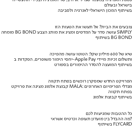
פסגת האנרגיה במעמד שגריר ארה"ב, שר האנרגיה ובכירי התעשייה
בישראל ובעולם
בשיתוף המכון הישראלי לאנרגיה ולסביבה
צובעים את הבית? אל תעשו את הטעות הזו
מומחה BG BOND עושה סדר על המדפים ומציג את מותג הצבע SIMPLY
בשיתוף BG BOND
שיא של 600 מיליון שקל: הטוטו עושה מהפיכה
יחסי הימור משופרים, הפקדות ב-Apple Pay ותשלום זכיות מיידי
בשיתוף המועצה להסדר ההימורים בספורט
הפרויקט החדש שמסקרן רוכשים בפתח תקווה
קבוצת אלמוג מציגה את פרויקט MALA: מגדלי הפרימיום האחרונים
בפתח תקווה
בשיתוף קבוצת אלמוג
כל ההטבות שמגיעות לכם
מה ההבדל בין מועדון תעופה וכרטיס אשראי?
בשיתוף FLYCARD