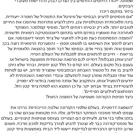
שממנה ייגזרו היחסים החדשים בין הצרכן לבנק והדרישות מעובדי
הבנקים.
ביזור במקום ריכוז
"אם מוסיפים לרעיון הבסיסי של פיגיטל את התמהיל של חומרה ייעודית,
בינה מלאכותית וטכנולוגיות ענן, ניתן להציע פתרונות שיהפכו את החיים
לטובים יותר, ולא רק יבטיחו רווחים ליזם", מוסיף קמלמכר, הממקד
לאחרונה את מאמציו במיזם חדש בתחום דיאגנוסטיקה רפואית חדשנית.
"המגמה המסתמנת כעת מובילה למזעור של ציוד רפואי דיאגנוסטי. אם
רוצים להפוך את השימוש בו לפשוט ונפוץ - והמערכת הרפואית רוצה בכך,
משום שזה חוסך בחיי אדם, ובסופו של דבר חוסך בהוצאה הלאומית על
בריאות - חייבים להתאים אותו למגבלות של העולם הפיזי.
"מהן אותן מגבלות? דמיינו לכם מרפאה שכונתית ממוצעת בישראל או
בעצם בכל מקום בעולם. זהו קודם כל חלל קטן יחסית, וברור שלא ניתן
להציב בו את כל מכשור האבחון הבומבסטי שמצריך מרחב. יש גם לפחות
עוד שתי מגבלות שמהן קשה להתעלם: עובדי המרפאה השכונתית לא
יודעים להפעיל אותו, והתקציב של אותה מרפאה בוודאי לא יספיק
להצטיידות בציוד אבחון יקר. על כן המוצא הוא לפתח ציוד קטן וזול,
המותאם לאילוצים הפיזיים".
כיצד מגיפת הקורונה משפיעה על המגמה הזאת?
"השפעה דרמטית. בעולם שלפני הקורונה שלטה הריכוזיות: גררנו את
עצמנו לאחד ממכוני המחקר הגדולים, אלה היו מקומות שבהם שהו בו
בזמן אלפי בני אדם, ולעיתים הם הצטיינו בעומס וצפיפות קיצוניים. בעולם
של פוסט־קורונה כבר לא נצטרך להגיע לצורך בדיקות למכון מרכזי, משום
שרוב הדברים ההכרחיים לבדיקות ייעשו ליד הבית באמצעות ציוד קטן,