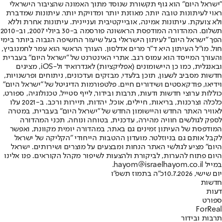
"ישראל היום" הוא גוף תקשורת שנוסד מתוך האמונה שהציבור הישראלי
ראוי לעיתונות טובה יותר, מאוזנת יותר ומדויקת יותר. עיתונות שמדברת
ולא צועקת. עיתונות אמינה, אובייקטיבית ועניינית. עיתונות אחרת וללא
תשלום. המהדורה המודפסת הראשונה פורסמה ב-30 ביולי 2007, וב-2010
הפך "ישראל היום" לעיתון הישראלי בעל שיעור החשיפה הגבוה ביותר בימי
חול. מו"ל העיתון היא ד"ר מרים אדלסון. העורך הראשי הוא עמר לחמנוביץ,
והעורך המייסד הוא עמוס רגב. אתרי האינטרנט של "ישראל היום" בעברית
ובאנגלית, כמו כן היישומונים (אפליקציות) לאנדרואיד ול-iOS, מציגים
חדשות מסביב לשעון, תוכן בלעדי, מבזקים ועדכונים, ניתוחים ופרשנויות,
וידיאו, פודקאסטים ושידורים חיים. פלטפורמות הדיגיטל של "ישראל היום"
כוללות ערוצי חדשות ודעות, תרבות ובידור, לייף סטייל, טכנולוגיה, ספורט,
כלכלה וצרכנות, בריאות, חיילים, אוכל, יהדות, תיירות ורכב. ב-2021 עלו
לאוויר האתר החדש והיישומון החדש של "ישראל היום" בעברית, במטרה
לספק לגולשים חוויה מהירה, עדכנית, בטוחה ונוחה. תכני המהדורה
המודפסת של העיתון זמינים גם באתר, במהדורה יומית מקוונת, ואפשר
לקבל אותם גם בניוזלטר. מועדון ההטבות הייחודי "הקליקה של ישראל
היום" מציע לגולשי האתר הנחות ומבצעים על מוצרים ושירותים. ישראל
היום פתוח להערות, לביקורת ולהצעות לשיפור מקהל הקוראים. פנו אלינו
במייל hayom@israelhayom.co.il.
יום שישי, 10.7.2026
כ"ה בתמוז תשפ"ו
חדשות
דעות
ספורט
ForReal
תרבות ובידור