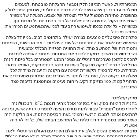
המסורתיות. כאשר המיזוג חלק וטבעי, ההצלחה מובטחת. לפעמים
מוצלחת עד כדי כך שלא נשים לב להיבטים פיגיטליים, שמזמן הפכו לחלק
מהשגרה. פתיחת המנעול על ידי הצמדה של אצבע, הפעלה של מכשיר
באמצעות הקול, התאמה וירטואלית של בגד בהתבסס על מידות גוף
ממשיות - כל אלה נכנסו לשימוש רחב עוד לפני שהמשתמשים הכירו את
המושג פיגיטל.
פתרונות פיגיטליים מוצעים בצורה יעילה בתחומים רבים, במיוחד באלה
המאפשרים לאחד את היתרונות של שני העולמות - את הנגישות, הזמינות
והמהירות של המחשב מחד, ואת החוויה הפיזית הבלתי אמצעית
והרב־חושית מאידך. במקום לסגור את החנויות, מותגי האופנה לומדים
להכניס לתוכן מערכים דיגיטליים. מסכי המגע המפוזרים בכל פינות חנות
הדגל של חברת "רבקה מינקוף" בשכונת סוהו הניו־יורקית, ואפילו בתאי
המדידה, כדי להבטיח תקשורת זמינה עם הקונה והיענות מיידית לכל
שאלה או בקשה שלו, זאת בלי לוותר על המרכיבים הפיזיים שמעודדים את
הדחף לקנות, כמו מוזיקת רקע, ריחות נעימים ומחמאות נדיבות מצד
המוכרים.
מייק קמלמכר
בחנויות דומות בסין, ואף בסניפי אוכל מהיר דוגמת KFC, הטכנולוגיה
לזיהוי פנים "תופרת" עבור לקוח מזדמן הצעה לתפריט קנייה אישי, ומנסה
להתאים אותה למצבו הרגשי והפיזי בעת הכניסה לחנות. אם הלקוח היה
נשאר ספון במסגרת הדיגיטלית של המחשב הביתי שלו, כל זה לא היה
אפשרי.
מרבית האנשים נהנים לשלב את העולם הפיזי עם העולם הדיגיטלי ולאזן
ביניהם לנוחותם. מחקר שנעשה השנה בספרד העלה כי לא פחות מ־78%