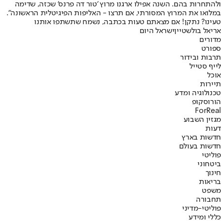
ולהתחרות בהם. השנה אפילו ארגנו מרוץ 'טור דה פרנס' שכזה, שדימה
במלואו את המרוץ המסורתי, אם תרצו - האליפות הפיגיטלית הראשונה".
טעינו? נתקן! אם מצאתם טעות בכתבה, נשמח שתשתפו אותנו
אריאל בולשטיין
ישראל היום
מדורים
ספורט
תרבות ובידור
לייף סטייל
אוכל
תיירות
טכנולוגיה ומדע
הורוסקופ
ForReal
מגזין השבוע
דעות
חדשות בארץ
חדשות בעולם
פוליטי
ביטחוני
חינוך
בריאות
משפט
תחבורה
פוליטי-מדיני
כללי ומידע