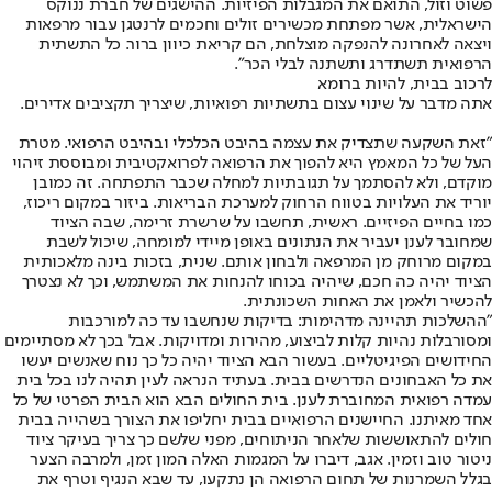
פשוט וזול, התואם את המגבלות הפיזיות. ההישגים של חברת ננוקס
הישראלית, אשר מפתחת מכשירים זולים וחכמים לרנטגן עבור מרפאות
ויצאה לאחרונה להנפקה מוצלחת, הם קריאת כיוון ברור. כל התשתית
הרפואית תשתדרג ותשתנה לבלי הכר".
לרכוב בבית, להיות ברומא
אתה מדבר על שינוי עצום בתשתיות רפואיות, שיצריך תקציבים אדירים.
"זאת השקעה שתצדיק את עצמה בהיבט הכלכלי ובהיבט הרפואי. מטרת
העל של כל המאמץ היא להפוך את הרפואה לפרואקטיבית ומבוססת זיהוי
מוקדם, ולא להסתמך על תגובתיות למחלה שכבר התפתחה. זה כמובן
יוריד את העלויות בטווח הרחוק למערכת הבריאות. ביזור במקום ריכוז,
כמו בחיים הפיזיים. ראשית, תחשבו על שרשרת זרימה, שבה הציוד
שמחובר לענן יעביר את הנתונים באופן מיידי למומחה, שיכול לשבת
במקום מרוחק מן המרפאה ולבחון אותם. שנית, בזכות בינה מלאכותית
הציוד יהיה כה חכם, שיהיה בכוחו להנחות את המשתמש, וכך לא נצטרך
להכשיר ולאמן את האחות השכונתית.
"ההשלכות תהיינה מדהימות: בדיקות שנחשבו עד כה למורכבות
ומסורבלות נהיות קלות לביצוע, מהירות ומדויקות. אבל בכך לא מסתיימים
החידושים הפיגיטליים. בעשור הבא הציוד יהיה כל כך נוח שאנשים יעשו
את כל האבחונים הנדרשים בבית. בעתיד הנראה לעין תהיה לנו בכל בית
עמדה רפואית המחוברת לענן. בית החולים הבא הוא הבית הפרטי של כל
אחד מאיתנו. החיישנים הרפואיים בבית יחליפו את הצורך בשהייה בבית
חולים להתאוששות שלאחר הניתוחים, מפני שלשם כך צריך בעיקר ציוד
ניטור טוב וזמין. אגב, דיברו על המגמות האלה המון זמן, ולמרבה הצער
בגלל השמרנות של תחום הרפואה הן נתקעו, עד שבא הנגיף וטרף את