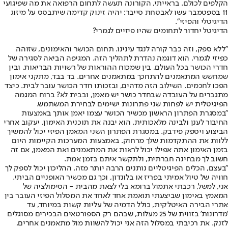
הקלפים לכולם. בראייתי, הקורונה תעשה לתחום הרפואה את מה שפיגועי
11 בספטמבר עשו לאבטחת סייבר: יהיה זינוק קדימה שיתבסס על מיזוג
הדיגיטלי והפיזי".
הדיגיטל יחדור לתחומים שהיו פיזיים לגמרי?
"ללא ספק, וזה כבר קורה לנגד עינינו. תחום הכושר והאימונים, שזוהה
כפיזי לגמרי, הוא דוגמה נהדרת לתהליך הזה. המגיפה הביאה לסגירה של
חדרי הכושר בכל העולם, בין שמכוח ההוראות של רשויות הבריאות, ובין
שמחשש המתאמנים להתחכך במתאמנים אחרים. בד בבד, מתקני אימון
הפכו לחכמים. השילוב הזה מדהים, ובזכותו חדר הכושר עובר לבית. כיצד
מתגברים על העובדה שבחדר כושר יש מאמן, ובבית לא? ברוח המגמה
הפיגיטלית יש לפחות שני פתרונות ישימים לבחירת המשתמש.
"במסגרת הפתרון הראשון מכשיר הכושר עצמו יאמן אותך באמצעות
החיבור לענן ולבינה מלאכותית. הוא יבנה את תוכנית האימון, יעקוב אחרי
הביצוע ויספק פידבק. במסגרת הפתרון השני המאמן הפיזי יכול להמשיך
ללוות את ההתקדמות שלך מרחוק. באמצעות המערכות הקיימות היום
בזמן האימון אתה אפילו יכול לראות את המתאמנים ואת המאמן, אם זה
חשוב לך מבחינה חברתית, ולתקשר איתם בזמן אמת.
"בעצם, הכלים הפיגיטליים נותנים הרבה יותר מזה. ההליכון יכול לספק לך
חוויה של טיול אמיתי בפריז או בלונדון, וכך גם מכשיר האופניים הביתי.
אני, למשל, רכבתי אתמול ברומא בלי לצאת מהבית - הסימולציה של
המאמץ באימון שביצעתי תואמת אחד לאחד את המסלול הפיזי העובר בין
אתרי הבירה האיטלקית, כולל הדמיה של עליות קשות במיוחד, עד
'מדרונות' בזווית של 25 מעלות, שבהם רק הספורטאים הבכירים מסוגלים
לזנק. את רכיבתי במסלול הזה אני יכול להשוות מול מתאמנים אחרים,