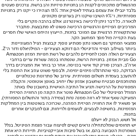
מהנשאלים מתכוונים לקנות הן בחנויות פיזיות והן ברשת. צרכנים מעטים
בלבד יגבילו את עצמם בעתיד לאפיק אחד: 13% הצהירו כי יקנו רק בחנויות
מסורתיות, ו־9% השיבו שיקנו רק בערוצים מקוונים.
לכאורה, כל דבר ניתן לרכישה באינטרנט, אולם בהרבה מקרים בלי
המרכיבים הפיזיים והרגשיים הרכישה פשוט לא מתבצעת. מתברר
שהתקשורת הרגשית עם המוכר בחנות, הייעוץ והיחס האישי שלו חסרים
בעת הקנייה מול מסך המחשב הקר.
ממצאי המחקר גם חשפו נתון מפתיע נוסף: קבוצות הגיל המעוניינות
ביותר בשילוב הפיזי והדיגיטלי הם דווקא הצעירים - המילניאלס ודור ה־Z.
הצעירים האלה הפכו לחסידים נלהבים של רשת חנויות המזון Amazon
Go מבית אמזון. בחנויות הרשת, שנפתחו בכמה עשרות ערים ברחבי
ארה"ב, הצרכן סורק קוד אישי בכניסה, אחר כך בוחר את המצרכים בדרך
הבדוקה, כפי שהתרגלנו מימים ימימה, ולבסוף פשוט עוזב את החנות בלי
להתעכב בעמדת תשלום מסורתית. עירוב של פתרונות טכנולוגיים
מתוחכמים מבטיח שחשבון אמזון שלו יחויב באופן אוטומטי, והקבלה
המפורטת על הרכישה תגיע אל התיבה האישית בחשבון שלו באתר.
המודל הפיגיטלי של Amazon Go פוטר את הקונה מן החוויה הפיזית
המעיקה שאף אחד לא רווה ממנה נחת (עמידה בתור והתשלום המסורתי),
אך משאיר לו את החוויה הפיזית המהנה, שכרוכה בשוטטות בין המחלקות
המזמינות, בחשיפה לצבעים, לטעמים ולריחות, וגם למבקרים אחרים
בחנות.
אל חשש, הבנק לא ייעלם
יש תחומים שמלכתחילה נראים קשים לפיצוח עבור מגמת הפיגיטל, בגלל
השמרנות הטבועה בהם, או בשל סיבות אובייקטיביות. תיירות היא אחת