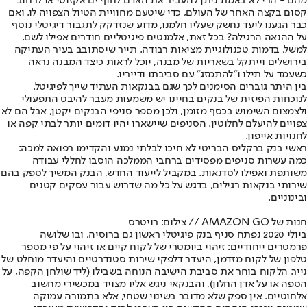
מהם - הרי לא באמת ניתן להעביר את האדם לחוף ים אקזוטי או לרחוב
קסום בקצה האחר של העולם, כדי שיטעם מחוויית הטיול הצפויה לו. ואם
כבר הגענו ליעד נחשק שעליו חלמנו, מדוע שנזדקק לתגבור דיגיטלי נוסף
על ההנאה הרגילה? בכל זאת, אלמנטים פיגיטליים חודרים אפילו לשם,
למשל, בדמות טכנולוגיית מציאות רבודה. תייר שיסתובב בעיר העתיקה
בירושלים וייתקל בשאריות של מבנה, יוכל לראות כיצד המבנה נראה
כשעמד על תילו ו"להתמזג" עם סביבתו ודייריו.
בין היתר גוברים הסימנים לכך שגם בבנקאות העתיד שייך לפיגיטל.
לנוכחות הפיזית של בנקים בחיינו יש משמעות מעבר להיבט התפעולי
ולצמצום השימוש בכסף מזומן, ולכן מספר סניפי הבנקים יקטן, אבל הם לא
צפויים להיעלם לחלוטין. הסניפים שיישארו יהיו דומים יותר לבתי קפה או
לחנויות אייפון.
ראשי בנק ברקליס הבריטי לא חיכו לבלתי נמנע והקדימו רפואה למכה:
כמה עשרות סניפים מפסידים ברחבי הממלכה הוסבו לחללי עבודה
משותפת ואפילו לסדנאות. במקביל לייעוד החדש, הבנק המשיך לספק בהם
שירותי בנקאות רגילים, בדגש על כל מה שדרוש עבור עסקים קטנים
ובינוניים.
חנות של AMAZON GO // צילום: רויטרס
ביולי 2020 נפתח סניף בנק פיגיטלי ראשון גם ברוסיה, ובו שלושה
פרמטרים ייחודיים: זיהוי ביומטרי של לקוח קיים או זיהוי על פי מספר
טלפון של לקוח מזדמן, היעדר דלפקי שירות סטנדרטיים והיעדר מוחלט של
נייר. הלקוח בוחר את סביבת הישיבה הנוחה בשבילו (ליד שולחן הקפה, על
הספה או על אדן החלון), והבנקאי ניגש אליו מצויד במכשירי מחשוב
אלחוטיים. אין ספק שלא מדובר בשינוי שטחי, אלא בתמורה עמוקה