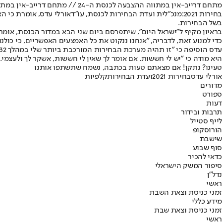
מתחם דרייב-אין במתווה ההצבעה לכנסת ה-24 // מתחם דרייב-אין במתווה ההצבעה לכנסת ה-24 // צילום: וועדת הבחירות
בחירות 2021:
מנכ"לית ועדת הבחירות לכנסת, עו"ד
אורלי עדס
, אומרת כי הא
בשל הבחירות.
בראיון מקיף ל"ישראל היום", שיתפרסם ביום שני הבא במדור הכנסת, אומר
כדי למנוע זאת, לדבריה, "אנחנו ננקוט את כל האמצעים האפשריים, כי כולנ
עדס הוסיפה כי "זו תהיה מערכת הבחירות המורכבת ביותר שלי במהלך 32 השנים שאני עוסקת בכך".
היא מודה כי "יש לי חששות. אם אומר לך שאין לי חששות, אשקר לך ולעצמי. הבטן מתהפכת לי, כי מדובר, נוסף על הצבת 11 אלף
טעינו? נתקן! אם מצאתם טעות בכתבה, נשמח שתשתפו אותנו
אורלי עדס
בחירות 2021
ועדת הבחירות
קלפיות
מדורים
ספורט
דעות
תרבות ובידור
לייף סטייל
הורוסקופ
שישבת
סוף שבוע
כדאי להכיר
סיפור המשק הישראלי
נדל"ן
ראשי
זמני כניסת וצאת השבת
מידע כללי
זמני כניסת וצאת שבת
ראשי