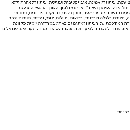
ועקת. עיתונות אמינה, אובייקטיבית ועניינית. עיתונות אחרת וללא
עור החשיפה הגבוה ביותר בימי חול. מו"ל העיתון היא ד"ר מרים אדלסון. העורך הראשי הוא עמר
 והעורך המייסד הוא עמוס רגב. אתרי האינטרנט של "ישראל היום" בעברית ובאנגלית, כמו כן היישומונים (אפליקציות) לאנדרואיד ול-iOS, מציגים חדשות מסביב לשעון, תוכן בלעדי, מבזקים ועדכונים, ניתוחים
, ספורט, כלכלה וצרכנות, בריאות, חיילים, אוכל, יהדות, תיירות ורכב.
דורה המודפסת של העיתון זמינים גם באתר, במהדורה יומית מקוונת,
היום פתוח להערות, לביקורת ולהצעות לשיפור מקהל הקוראים. פנו אלינו
 הכנסת