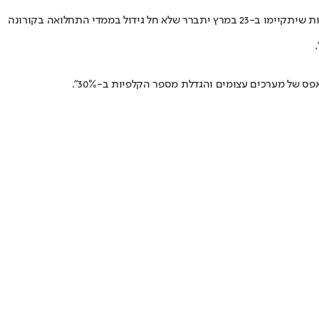
הוא ששבועיים לאחר הבחירות שיתקיימו ב-23 במרץ יתברר שלא חל גידול בממדי התחלואה בקורונה