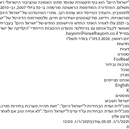
"ישראל היום" הוא גוף תקשורת שנוסד מתוך האמונה שהציבור הישראלי ראוי 
ת
ופרשנויות, וידיאו, פודקאסטים ושידורים חיים. פלטפורמות הדיגיטל של "ישרא
ב-2021 עלו לאוויר האתר החדש והיישומון החדש של "ישראל היום" בע
ואפשר לקבל אותם גם בניוזלטר. מועדון ההטבות הייחודי "הקליקה של ישרא
במייל hayom@israelhayom.co.il.
יום ראשון, 15.3.2026
כ"ו באדר תשפ"ו
חדשות
דעות
ספורט
ForReal
תרבות ובידור
אוכל
מגזין
אנחנו מגייסים
English
X
מוספים
ישראל השבוע
מנכ"לית ועדת הבחירות ל"ישראל היום": "זאת תהיה מערכת בחירות מורכב
מנכ"לית ועדת הבחירות עו"ד עדס ל"ישראל היום": "לא אחיה טוב אם לאחר
גדעון אלון
1/1/2021, 05:03
,עודכן
1/1/2021, 12:00
0