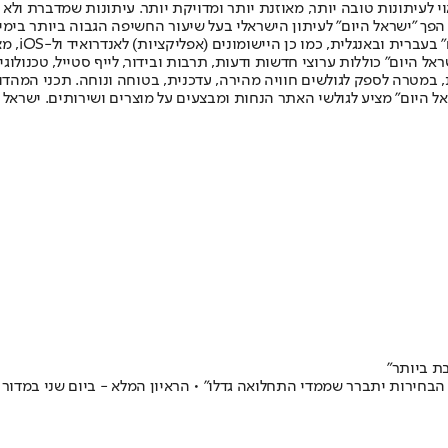
לעיתונות טובה יותר, מאוזנת יותר ומדויקת יותר. עיתונות שמדברת ולא צ
שלום. המהדורה המודפסת הראשונה פורסמה ב-30 ביולי 2007, וב-2010 הפך "ישראל היום" לעיתון הישראלי בעל שי
לחמנוביץ,
ל היום" כוללות ערוצי חדשות ודעות, תרבות ובידור, לייף סטייל, טכנולוגיה
ברית, במטרה לספק לגולשים חוויה מהירה, עדכנית, בטוחה ונוחה. תכני המה
ל היום" מציע לגולשי האתר הנחות ומבצעים על מוצרים ושירותים. ישראל 
ת ביותר"
 הבחירות יתברר שממדי התחלואה גדלו" • הראיון המלא - ביום שני במדור