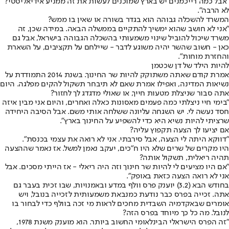
"אבל כמה רייכמנים יש בארץ שמוכנים לעשות את זה ממניע אידיאליסטי?
לא הרבה".
המשרד להשכלה גבוהה הוא בגדר בשורה או שאין בו ממש?
"אני לא חושב שהוא ימשיך להתקיים בממשלה הבאה. במידה שכן, זה
משרד שיכול להוביל שינוי משמעותי בהשכלה הגבוהה בישראל, אבל גם
כאן - חשוב שהשר יהיה משוגע לדבר - שיילחם על תקציבים, על השארת
והחזרת מוחות".
להיות הילד של דן שכטמן
אמרת קודם שאתה משתוקק להיות שר החינוך. בשנת 2014 התמודדת על
נשיאות המדינה, ואפילו אמרת שאם לא תיבחר תשקול להקים מפלגה. היום
אתה סבור שניצלת מטעות חייך, או שאולי מדגדג לך לחזור?
"בימי חיי ניצלתי כמה פעמים מאסונות כאלה ואחרים, והיום אני מבין איזה
חסד נעשה לי. יש השגחה עליונה ששלחה אותי משם. אבל הסיבה היחידה
שרציתי להיות נשיא היא כדי להשפיע על החינוך בארץ".
אם יציעו לך הצעה תקפוץ עליה?
"דווקא היתה לי הצעה, אבל סירבתי. אני לא רואה את עצמי בכנסת".
היו מקרים של שרים שלא היו ח"כים, יעקב נאמן למשל. אז נאמר שההצעה
תהיה ריאלית, תשקול אותה?
"אם היו מציעים לי להיות שר חינוך וזה היה ריאלי - אז הייתי מסכים. אבל
אני לא רואה הצעה כזאת באופק".
בחודש הבא (3.2) יוענק פרס וולף במדע ובאמנויות, שבו זכית בעבר גם
אתה. זכייה בפרס כבר נודעת כמנבאת משמעותית לזכייה בנובל, ויש
אומרים שבאקדמיה השבדית מחכים לראות מי זכה בוולף כדי לבחור בו
לנובל. מה כל כך מיוחד בפרס הזה?
"זה הפרס הישראלי הבינלאומי החשוב ביותר. הוא מוענק משנת 1978,