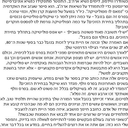
כשוודרו ווילסון, לימים נשיא ארה"ב, התפטר מתפקידו כנשיא אוניברסיטת
פרינסטון כדי להתמודד על נשיאות ארה"ב, הוא סיפר שעזב את האקדמיה
כי "נמאס לו מפוליטיקה". כיו"ר בפועל של מועצת קרן וולף, וכמי שזכה
בפרס זה וגם בנובל - עד כמה ניתן לומר כי שיקולים פוליטיים נכנסים
בתהליך בחירת הזוכים? עד כמה הפוליטיקה גורמת לנו לפספס חוקרים
טובים?
"יש לי תשובה מאוד פשוטה בשבילך - יש אפס פוליטיקה בתהליך בחירת
הזוכים, גם בוולף וגם בנובל".
אם האמרה שלך נכונה אז היית צריך לזכות בנובל כבר בסוף שנות ה־80,
לא 27 שנים אחרי הגילוי הדרמטי שלך.
"לאורך השנים היו אנשים מתאימים ממני לזכות בפרס נובל לכימיה, וכולם
היו אנשים נהדרים. יש לנו מצפון ועקרונות, אנחנו אנשים חושבים וכך גם
השבדים. יכול להיות שברמות הניהול הגבוהות באקדמיה יש פוליטיקה,
אבל היא לא מתבטאת בשיקולים אקדמיים מקצועיים - אלא יותר בהשגת
תקציבים, למשל".
בימים אלה אתה כותב פרק בספר על נשים במדע, שיעסוק בנשים שזכו
בשנים האחרונות בפרס וולף. מגדר הוא שיקול בבחירת הזוכים?
"המגדר לא קובע. זה לא בשיקולים בכלל. זה פשוט לא שם. בפרס וולף
אשתקד זכו ארבע נשים. זה נפלא".
לסיכום, אחרי זכייתך בנובל אמר המורה שלך בתיכון שהיית תלמיד טוב, לא
מצוין; ושאנשים עושים דרך, וציונים בתיכון הם לא מה שבהכרח קובע את
עתידו של אדם. כחובב חינוך מושבע, איזה מסר היית רוצה להעביר
לתלמידים צעירים שרוצים יום אחד לכבוש את הפסגות שכבשת?
"כשאני מרצה בעולם מבקשים ממני להתייחס לשאלה הזו בדיוק, והמסר
שלי הוא כזה: אם אתה או את רוצים להצליח בחיים, במדע או בכל דבר אחר,