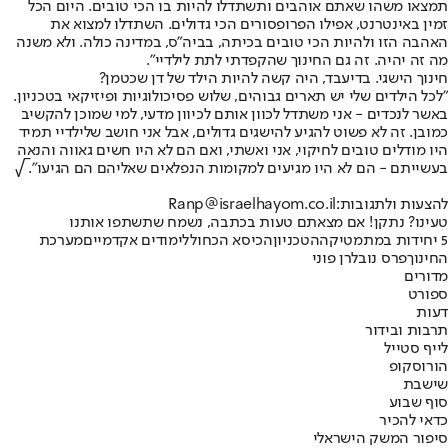
תמצאו משהו שאתם אוהבים ותשתדלו להיות בו הכי טובים. היום הכל
זמין באינטרנט, אפילו הפרופסורים הכי גדולים. השתדלו למצוא את
האהבה הזו ולהיות הכי טובים בכיתה, בביה"ס, במדינה כולה. ולא משנה
מה זה יהיה. זה גם החינוך שהקפדתי לתת לילדיי".
חינוך הישגי. בדיעבד, היה קשה להיות הילד של דן שכטמן?
"לכל הילדים שלי יש תארים גבוהים, שלוש פסיכולוגיות ופיזיקאי בטכניון.
באשר לנכדים - אני משתדל לכוון אותם לכיוון מדעי, למי שמוכן להקשיב
כמובן. זה לא פשוט להגיע להישגים גדולים, אבל אני חושב שלילדיי תמיד
היו מודלים טובים לחיקוי, אני ואשתי, ואם הם לא היו חשים גאווה והנאה
בעשייתם - הם לא היו מגיעים למקומות הנפלאים שאליהם הם הגיעו". √
להצעות ולתגובות:
Ranp@israelhayom.co.il
טעינו? נתקן! אם מצאתם טעות בכתבה, נשמח שתשתפו אותנו
5 יחידות במתמטיקה
הטכניון
הכיסא הכחול
לימודים אקדמיים
מערכת
החינוך
פרס נובל
רן פוני
מדורים
ספורט
דעות
תרבות ובידור
לייף סטייל
הורוסקופ
שישבת
סוף שבוע
כדאי להכיר
סיפור המשק הישראלי