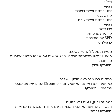
נדל"ן
ראשי
זמני כניסת וצאת השבת
מידע כללי
זמני כניסת וצאת שבת
ראשי
צרו קשר
מדיניות פרטיות
Hosted by SPD
כדאי
להכיר
מסיירת מטכ"ל לחנייה שלכם
סיאט ויונדאי מדוגמות החל מ-39,900 ש״ח עם 100% מימון ואחריות
מורחבת
בשיתוף אלדן
המקום הכי טוב באיצטדיון - שלכם
המונדיאל עם מסכי Dreame - כמו שעוד לא ראיתם ולא שמעתם
בשיתוף Dreame
מה זה ירוק, טעים ובא בזוגות?
הבשורה החדשה לאוהבי האבוקדו, עם נקודת הבשלות המדויקת
בשיתוף גרנות