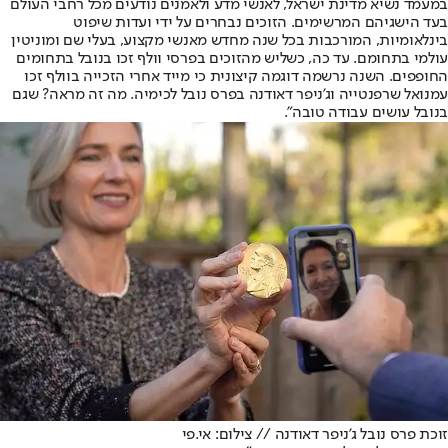
במעמד נשיא מדינת ישראל, לאנשי מדע ולאמנים נודעים מכל רחבי העולם
בעד הישגיהם המרשימים. הזוכים נבחרים על ידי ועדות שיפוט
בינלאומיות, המורכבות בכל שנה מחדש מאנשי מקצוע, בעלי שם ומוניטין
עולמי בתחומם. עד כה, כשליש מהזוכים בפרסי וולף זכו בנובל בתחומים
החופפים. השנה נרשמה דוגמה קיצונית כי מייד אחרי הזכייה בוולף זכו
עמנואל שרפנטייה וג'ניפר דאודנה בפרס נובל לכימיה. מה זה מראה? שגם
בנובל עושים עבודה טובה".
זוכת פרס נובל ג'ניפר דאודנה // צילום: אי.פי