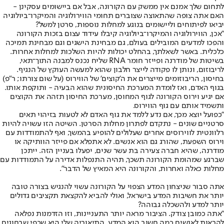
לתחום שלך אמנם אין ממשק עם הקורונה, אבל אם ביישומים עסקינן -
האם אתה צופה שהתאוצה שצוברים תחומי הווירולוגיה והמיקרו־ביולוגיה
יביאו לפיתוחים וליישומים בנוגע למחלות נוספות, סרטן למשל?
"אכן, הווירולוגיה והמיקרו־ביולוגיה קיבלו עידוד עצום בזכות הקורונה
והפכו למדעים המובילים בעולם, גם מבחינת הישגים וגם מבחינת תמיכה
כלכלית. באשר לשאלתך, בהחלט יכולות להיות השלכות למחלות אחרות.
בשיטות של מודרנה ופייזר חומר RNA שליח נכנס למבנה התוך־תאי,
לריבוזום, ונותן לו פקודה לייצר חלבון שהוא למעשה העוקץ של הנגיף.
בחיסון, הריבוזומים מייצרים את ה'קוצים' של הווירוס (על שום צורתו; ר"פ)
בגוף האדם, ואז לומדת המערכת החיסונית שהוא הבעיה - ותוקפת אותו.
אם יגיע וירוס הקורונה לגוף המחוסן, מערכת החיסון תזהה את הקוצים
ותשמיד אותם עם גוף הווירוס.
"כפועל יוצא מכך, אם נדע ללמד את גוף האדם לא לטעות בזיהוי תאים
סרטניים שונים - נתקדם לפתרון מחלות הסרטן. השיטה הזו עשויה להיות
רלוונטית לווירוסים אחרים שעלולים להופיע בהמשך, ואף להתמודדות עם
וירוס השפעת, שהורג גם הוא אנשים. לא אתפלא אם פייזר הוותיקה או
מודרנה, שהיא חברה צעירה בת עשר שנים, יפעלו בעניין הזה. ייתכן
שברגע שמהומת הקורונה תשכך, תהיה התנפלות אדירה על התמודדות עם
מחלות כאלה ואחרות, והקורונה היא המאיץ של הדבר".
אתה סבור שניצחון המדע הצפוי על הקורונה עשוי להנגיש בצורה טובה
יותר את חשיבות המדע בישראל, ואולי להביא להקצאת תקציבים גדולים
יותר למדע ולהשכלה גבוהה?
"אתה כמובן צודק. הציבור מראה יותר התעניינות, וזו הזדמנות נפלאה
להראות לאנשים כמה חשוב הוא המדע. התיאוריה שלי היא שכפי שבחוגים