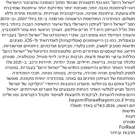
"ישראל היום" הוא גוף תקשורת שנוסד מתוך האמונה שהציבור הישראלי
ראוי לעיתונות טובה יותר, מאוזנת יותר ומדויקת יותר. עיתונות שמדברת
ולא צועקת. עיתונות אמינה, אובייקטיבית ועניינית. עיתונות אחרת וללא
תשלום. המהדורה המודפסת הראשונה פורסמה ב-30 ביולי 2007, וב-2010
הפך "ישראל היום" לעיתון הישראלי בעל שיעור החשיפה הגבוה ביותר בימי
חול. מו"ל העיתון היא ד"ר מרים אדלסון. העורך הראשי הוא עמר לחמנוביץ,
והעורך המייסד הוא עמוס רגב. אתרי האינטרנט של "ישראל היום" בעברית
ובאנגלית, כמו כן היישומונים (אפליקציות) לאנדרואיד ול-iOS, מציגים
חדשות מסביב לשעון, תוכן בלעדי, מבזקים ועדכונים, ניתוחים ופרשנויות,
וידיאו, פודקאסטים ושידורים חיים. פלטפורמות הדיגיטל של "ישראל היום"
כוללות ערוצי חדשות ודעות, תרבות ובידור, לייף סטייל, טכנולוגיה, ספורט,
כלכלה וצרכנות, בריאות, חיילים, אוכל, יהדות, תיירות ורכב. ב-2021 עלו
לאוויר האתר החדש והיישומון החדש של "ישראל היום" בעברית, במטרה
לספק לגולשים חוויה מהירה, עדכנית, בטוחה ונוחה. תכני המהדורה
המודפסת של העיתון זמינים גם באתר, במהדורה יומית מקוונת, ואפשר
לקבל אותם גם בניוזלטר. מועדון ההטבות הייחודי "הקליקה של ישראל
היום" מציע לגולשי האתר הנחות ומבצעים על מוצרים ושירותים. ישראל
היום פתוח להערות, לביקורת ולהצעות לשיפור מקהל הקוראים. פנו אלינו
במייל hayom@israelhayom.co.il.
יום ראשון, 8.3.2026
י"ט באדר תשפ"ו
חדשות
דעות
ספורט
ForReal
תרבות ובידור