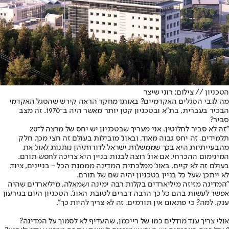
הטכניון // צילום: רוני שיצר
מה לגבי הסגלים האקדמיים? באותו מחקר הראה קירש שהסגל האקדמי
הבכיר בעברית, בת"א ובטכניון קטן יותר מאשר היה ב־1970. זה מצב
סביר?
"זה לא סביר לחלוטין. אני מעריך שבטכניון יש יחס של מרצה ל־20
תלמידים. זה יחס גבוה מאוד, ובאונ' מובילות בעולם זה חצי מכך. חלק
מהבעייתיות היא בכך שממשלות ישראל לדורותיהן נותנות לאונ' את
המינימום ההכרחי. אם אונ' רוצה לבנות בניין היא צריכה לחפש תורם.
בעולם זה לא קיים. באונ' ממלכתית המדינה מממנת הכל - בניינים, ציוד.
לא ייתכן שעל כל בניין בטכניון יהיה שם של תורם.
"המדינה מזיזה מיליארדים בקלות רבה ימינה ושמאלה, מיליארדים שהיה
אפשר לעשות בהם כל כך הרבה דברים לטובת האונ'. הטכניון היום בגירעון
ענק. למה? כי פתאום אין תורמים. זה לא צריך להיות כך".
אולי צריך עוד מודלים כמו של רייכמן, שהעדיף לא לסמוך על המדינה?