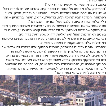
להיות מורה".
בקצב הנוכחי, ההיי־טק ימשיך להיות קטר?
"ההיי־טק שלנו מבוסס על המוחות המבריקים, שלרוב יצליחו למרות הכל.
יש לנו גם אוניברסיטאות נהדרות בארץ - הטכניון, העברית, ויצמן, האונ'
הפתוחה, המרכז הבינתחומי, ת"א, בר־אילן, אריאל, חיפה, בן־גוריון - והן
חלק בלתי נפרד מקיום הכלכלה של המדינה והצלחתה".
אתה אומר שהאונ' מסייעות בגישור על הפער שיוצרת מערכת החינוך. מצד
שני, מחקר שפורסם לא מזמן על ידי פרופ' אורי קירש מהטכניון, מראה כי
בשנים האחרונות האונ' הישראליות ירדו משמעותית בדירוגים
הבינלאומיים. בדירוג שנחאי לשנים 2019-2012 ירדו ארבע האוניברסיטאות
המובילות שלנו ב־40 מקומות בממוצע. מדאיג.
"בהחלט. אנחנו צריכים להשתפר, מערכת החינוך שלנו צריכה להשתפר. שר
החינוך במדינת ישראל צריך להיות משוגע לחינוך, לא משוגע לכוח או
לתקציבים. לא הייתי רוצה לשמוע משרי חינוך הצהרות בעניינים אחרים
כמו האם לתקוף באיראן. שאדע שהחינוך הוא בראש מעייניו. אלא ששרי
החינוך האחרונים, הגם שכבודם במקומם מונח, לא בהכרח היו משוגעים
לדבר והתבטאו בתחומים אחרים, לפעמים יותר מאשר בתחום החינוך.
הייתי רוצה לראות שינוי בעניין הזה".