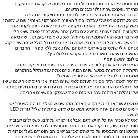
מבוססת על הכנת סגסוגות של מתכות בשיטה שנקראת התמצקות
מהירה, שמאפשרת גילוי מבנים חדשים.
"הדבר המעניין הוא כיצד הגעתי לתחום ההתמצקות המהירה.
בפוסט־דוקטורט שלי עבדתי בחיל האוויר האמריקני באוהיו, שם שימשתי
ראש קבוצת החומרים. באותה תקופה חשבתי לאיזה כיוון לקחת את
הקבוצה, והתייעצתי בנושא עם מדען אחר שהערכתי מאוד, שאמר לי
שהדבר הבא הוא 'התמצקות מהירה'. ואכן, שמעתי בעצתו - שהביאה
בהמשך, כאמור, לזכייה בנובל. אתה מבין? פרס נובל בגלל שיחה של דקה.
אנחנו אולי שולטים באירועי היומיום שלנו, אבל ללא ספק - הדברים
החשובים שהתרחשו בחיי היו אקראיים לחלוטין".
צילום: יהושע יוסף
הגילוי שהביא אותך לזכייה עורר סערה והיה שנוי במחלוקת בקרב
הקהילה המדעית במשך שנים רבות. כיום אתה עוד נתקל בחוקרים
שמתנגדים לתגלית או שאלה פסו מן העולם?
"חוסר האמון הזה פס מן העולם לפני שנים רבות. אני חייב לומר שגם שיאו
של הפולמוס היה ענייני ומבוסס עובדות. גם עם היריבים הגדולים ביותר
שלי ניהלתי ארוחות ערב נעימות מאוד שעסקו בנושאים אחרים".
כמעט עשור אחרי זכייתך, איך אתה מתרשם שהגילוי תורגם לשטח? יש
יישומים שמהם אתה מופתע ועושים שימוש בתגלית שלך? נורות LED
למשל.
"אני לא מכיר את כל היישומים, אבל אני קורא עליהם. כשמגלים קבוצת
חומרים חדשה, בודקים את תכונותיה ומחפשים לה יישומים. היישומים
הראשונים התבססו על כך שהקוואזי גבישים הם חומרים בעלי אנרגיית
שטח נמוכה, כלומר חומר לא נדבק אליהם - ובהתאם לכך ציפו בהם