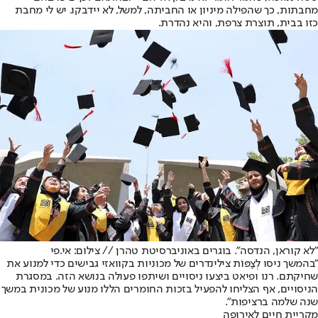
מחבתות, כך שהפילה מיניון או החביתה, למשל, לא יידבקו. יש לי מחבת
כזו בבית, תוצרת צרפת, והיא נהדרת.
"לא קוראן, הנדסה". בוגרים באוניברסיטת טהרן // צילום: אי.פי
"בהמשך ניסו לְצַפּוֹת צילינדרים של מכוניות בקוואזי גבישים כדי למנוע את
שחיקתם. רנו ופיאט ביצעו ניסויים ושיתפו פעולה בנושא הזה. במסגרת
הניסויים, אף הצליחו להפעיל בזכות החומרים הללו מנוע של מכונית במשך
שנה שלמה ברציפות".
מקריית חיים לאירופה