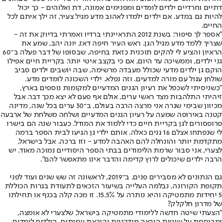
דתיים וחרדיים ילדים לומדים ומפנימים אמונה, דת ואלוהים - כך יכול
להיות גם במדע. אם ילדים ילמדו לאהוב מדע מגיל צעיר, זה ילך איתם לכל
החיים.
"אספר לך סיפור: בשנת 2012 התראיינתי ברדיו ואמרתי בדיוק את זה -
שצריך ללמד מדע מגיל הגן. ראש העיר חיפה דאז, יונה יהב, שמע את
הראיון והציע לי להקים תוכנית כזאת בחיפה, שבסופו של דבר פעלה ב־60
גני ילדים, וממשיכה עד היום, אם כי בקצב איטי יותר. בקריית חיים אפילו
הוקם גן ילדים מדעי שכולל מעבדה מרשימה, שבה יושבים ילדים סביב
שולחן עגול עם מורה למדעים. וזה נפלא. ילדי השכונה לומדים מדע.
"כשניסיתי לשכפל את רעיון הגנים המדעיים למקומות נוספים בארץ,
זיהיתי התלהבות מצד ראשי ערים, אולם אף פעם לא יצא מכך דבר. אבל
מכיוון שבימי שגרה אני מרצה הרבה בעולם, ב־30 ערים בכל שנה, מדינה
קטנה באירופה שמעה על רעיון הגנים המדעיים ושלחה משלחת של ארבעה
פרופסורים לגן בקריית חיים כדי ללמוד את המודל. כעבור שנה הם בישרו
לי שנפתחו אצלם 16 גנים כאלה. אותם ילדי גן הגיעו לבית הספר ברמה
מתקדמת יותר והונחלה להם האהבה למדע - וזו ברכה. אבל בישראל,
לצערי, אני סבור שרמת הלימודים בבתי הספר היסודיים נמוכה מאוד. יש
הרבה ילדים שיכולים לרוץ קדימה והדבר אינו מתאפשר להם".
גם הנתונים לא מסבירים פנים. ב־2019, לראשונה זה שש שנים ועוד לפני
תקופת הקורונה, נבלמה העלייה בשיעור הזכאים לתעודת בגרות הכוללת
5 יחידות מתמטיקה והיא נותרה על 15.5%. זו מכה קלה בכנף או תחילתו
של מדרון חלקלק?
"הצעתי שיטה חדשה ללימודי מתמטיקה בישראל, שלצערי לא אומצה,