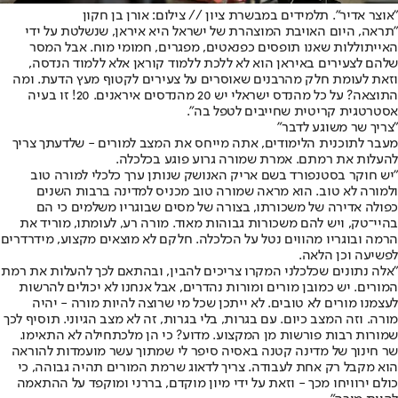
"אוצר אדיר". תלמידים במבשרת ציון // צילום: אורן בן חקון
"תראה, היום האויבת המוצהרת של ישראל היא איראן, שנשלטת על ידי
האייתוללות שאנו תופסים כפנאטים, מפגרים, חמומי מוח. אבל המסר
שלהם לצעירים באיראן הוא לא ללכת ללמוד קוראן אלא ללמוד הנדסה,
וזאת לעומת חלק מהרבנים שאוסרים על צעירים לקטוף מעץ הדעת. ומה
התוצאה? על כל מהנדס ישראלי יש 20 מהנדסים איראנים. 20! זו בעיה
אסטרטגית קריטית שחייבים לטפל בה".
"צריך שר משוגע לדבר"
מעבר לתוכנית הלימודים, אתה מייחס את המצב למורים - שלדעתך צריך
להעלות את רמתם. אמרת שמורה גרוע פוגע בכלכלה.
"יש חוקר בסטנפורד בשם אריק האנושק שנותן ערך כלכלי למורה טוב
ולמורה לא טוב. הוא מראה שמורה טוב מכניס למדינה ברבות השנים
כפולה אדירה של משכורתו, בצורה של מסים שבוגריו משלמים כי הם
בהיי־טק, ויש להם משכורות גבוהות מאוד. מורה רע, לעומתו, מוריד את
הרמה ובוגריו מהווים נטל על הכלכלה. חלקם לא מוצאים מקצוע, מידרדרים
לפשיעה וכן הלאה.
"אלה נתונים שכלכלני המקרו צריכים להבין, ובהתאם לכך להעלות את רמת
המורים. יש כמובן מורים ומורות נהדרים, אבל אנחנו לא יכולים להרשות
לעצמנו מורים לא טובים. לא ייתכן שכל מי שרוצה להיות מורה - יהיה
מורה. וזה המצב כיום. עם בגרות, בלי בגרות, זה לא מצב הגיוני. תוסיף לכך
שמורות רבות פורשות מן המקצוע. מדוע? כי הן מלכתחילה לא התאימו.
שר חינוך של מדינה קטנה באסיה סיפר לי שמתוך עשר מועמדות להוראה
הוא מקבל רק אחת לעבודה. צריך לדאוג שרמת המורים תהיה גבוהה, כי
כולם ירוויחו מכך - וזאת על ידי מיון מוקדם, בררני ומוקפד על ההתאמה