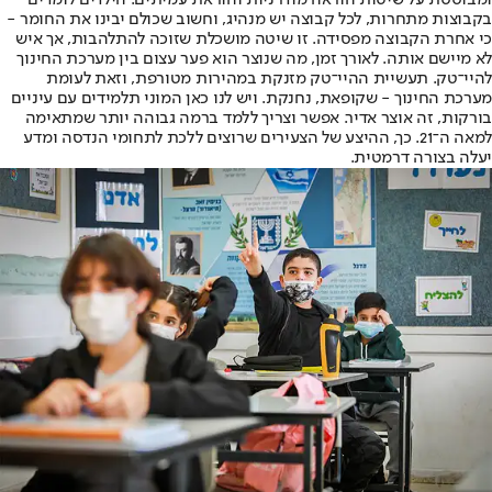
ומבוססת על שיטות הוראה מודרניות והוראת עמיתים. הילדים לומדים
בקבוצות מתחרות, לכל קבוצה יש מנהיג, וחשוב שכולם יבינו את החומר -
כי אחרת הקבוצה מפסידה. זו שיטה מושכלת שזוכה להתלהבות, אך איש
לא מיישם אותה. לאורך זמן, מה שנוצר הוא פער עצום בין מערכת החינוך
להיי־טק. תעשיית ההיי־טק מזנקת במהירות מטורפת, וזאת לעומת
מערכת החינוך - שקופאת, נחנקת. ויש לנו כאן המוני תלמידים עם עיניים
בורקות, זה אוצר אדיר. אפשר וצריך ללמד ברמה גבוהה יותר שמתאימה
למאה ה־21. כך, ההיצע של הצעירים שרוצים ללכת לתחומי הנדסה ומדע
יעלה בצורה דרמטית.