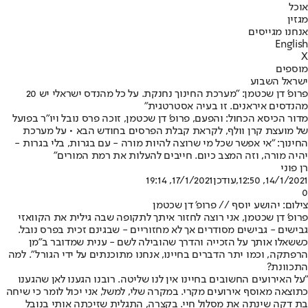
אוכל
מגזין
אנחנו מגייסים
English
X
מוספים
ישראל השבוע
פרופ' דן שכטמן: "מערכת החינוך נחנקת. על כל מהנדס ישראלי יש 20
מהנדסים איראנים. זו בעיה אסטרטגית"
מדור הכיסא הכחול: והפעם, פרופ' דן שכטמן, זוכה פרס נובל ויו"ר בפועל
של מועצת קרן וולף, לקראת קבלת הפרסים בחודש הבא • על מערכת
החינוך: "אי אפשר שכל מי שרוצה להיות מורה - עם בגרות, בלי בגרות -
יהיה מורה, וזה המצב כיום. חייבים להעלות את רמת המורים"
רן פוני
14/1/2021, 12:50
,עודכן
17/1/2021, 19:14
0
צילום: יהושע יוסף // פרופ' דן שכטמן
פרופ' דן שכטמן, אני רוצה לחזור איתך לתקופה שבה גילית את הקוואזי
גבישים - גבישים מסודרים אך לא מחזוריים - שבגינם זכית בפרס נובל.
כששאלו אותך על הזכייה והדרך שהובילה לשם - ענית שמדובר ב"מן
הרפתקה, וכמו יתר הדברים בחיינו, אנחנו מתוכנתים על ידי הגורל". למה
התכוונת?
"על האירועים החשובים בחיינו אין לנו שליטה. רובנו הגענו לאן שהגענו
כתוצאה מאוסף אירועים מקרי. במקרה שלי, למשל, אני יכול לומר כי שיחה
בת דקה שינתה את מסלול חיי. בקצרה, התגלית שזיכתה אותי בנובל