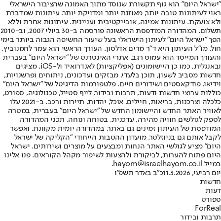
"ישראל היום" הוא גוף תקשורת שנוסד מתוך האמונה שהציבור הישראלי
ראוי לעיתונות טובה יותר, מאוזנת יותר ומדויקת יותר. עיתונות שמדברת
ולא צועקת. עיתונות אמינה, אובייקטיבית ועניינית. עיתונות אחרת וללא
תשלום. המהדורה המודפסת הראשונה פורסמה ב-30 ביולי 2007, וב-2010
הפך "ישראל היום" לעיתון הישראלי בעל שיעור החשיפה הגבוה ביותר בימי
חול. מו"ל העיתון היא ד"ר מרים אדלסון. העורך הראשי הוא עמר לחמנוביץ,
והעורך המייסד הוא עמוס רגב. אתרי האינטרנט של "ישראל היום" בעברית
ובאנגלית, כמו כן היישומונים (אפליקציות) לאנדרואיד ול-iOS, מציגים
חדשות מסביב לשעון, תוכן בלעדי, מבזקים ועדכונים, ניתוחים ופרשנויות,
וידיאו, פודקאסטים ושידורים חיים. פלטפורמות הדיגיטל של "ישראל היום"
כוללות ערוצי חדשות ודעות, תרבות ובידור, לייף סטייל, טכנולוגיה, ספורט,
כלכלה וצרכנות, בריאות, חיילים, אוכל, יהדות, תיירות ורכב. ב-2021 עלו
לאוויר האתר החדש והיישומון החדש של "ישראל היום" בעברית, במטרה
לספק לגולשים חוויה מהירה, עדכנית, בטוחה ונוחה. תכני המהדורה
המודפסת של העיתון זמינים גם באתר, במהדורה יומית מקוונת, ואפשר
לקבל אותם גם בניוזלטר. מועדון ההטבות הייחודי "הקליקה של ישראל
היום" מציע לגולשי האתר הנחות ומבצעים על מוצרים ושירותים. ישראל
היום פתוח להערות, לביקורת ולהצעות לשיפור מקהל הקוראים. פנו אלינו
במייל hayom@israelhayom.co.il.
יום רביעי, 11.3.2026
כ"ב באדר תשפ"ו
חדשות
דעות
ספורט
ForReal
תרבות ובידור