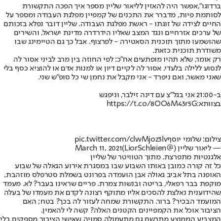
ברדוגו",
אפשר היה להאזין לליאור שליין מספר איך הפכה התקשורת
לסותמת פיות
, מדברר את התכנים של קמפיין מפלגת העבודה ומספר על
החיים לצידה של זוגתו - ראשת מפלגת העבודה. שליין דובר נפלא בזכותם
של ערכים אזרחיים ונגד המצב שאליו הידרדרה מדינת ישראל, והשירים
שהושמעו מתוך תוכנית הסאטירה - לפרצוף. אבל כך גם הטיימינג שבו
משודרת תוכנית כזאת.
רק אומר, שלא תהיו מופתעים אח"כ: לפי החוזה בין מרב לביני אסור לה
לנסוע ללילה בלעדי, אסור לה לקיים דיון או למנות אדם או להוציא כסף בלי
שאני מאשר, ואם ניפרד - אני מקבל את נחמן שי כל סופ"ש שני.
ב-21:00 אני בגל"צ עם דינה זילבר, וניפגש
בצוותא:
https://t.co/8OO6M43r5G
צילום: שלומי יוסף
pic.twitter.com/clwMjoz3lv
— ליאור שליין (@LiorSchleien)
March 11, 2021
אלגנטיות מתפרצת. מתוך הטוויטר של שליין
כל זה קורה כמובן באותו השבוע שבו במסגרת אירוע הגאלה של שבוע
האופנה בתל אביב גאולה אבן הועמדה בפרונט בשמלת סטרפלס מוזהבת,
מוקפת בבר רפאלי, בריטה ובנשות צמרת. פריים שראינו בעבר? לא. מעמד
שהידוענית נאלצת להסכים אליו מתוקף רצונה לקדם את מעמדו של בעלה
המועמד הבכיר? ברור. התקשורת שמחה לעזור לה בכך? בטח; האם
הציבור אוכל את הקמפיינים הקטנים האלה? קשה לי להאמין.
המצביע הממוצע מתרשם גם מתעמולה סמויה שאישי הציבור מספקים בלי