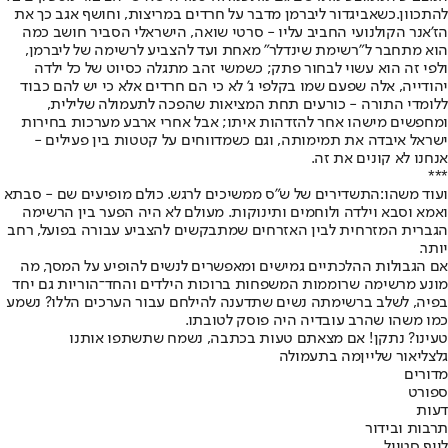
להתכוון.
כשאביגדור ליברמן מדבר על חרדים במריצות
, וחושף אגב כך את
הז'אנר הקולנועי החביב עליו - סרטי שואה, הישראלי הסביר חושב כמה
הוא מתחבר ל"רשימת שינדלר" מאחת ועד להצביע לרשימה של ליברמן,
ולפי זה הוא עשוי לבחור פתק; כשמשי זהב מתגלה כסיוט של כל ילדה
יהודייה, אלה שפעם שמו בקלפי ג' לא כי הם חרדים אלא כי יש להם כבוד
ללומדי התורה - כורעים תחת המציאות שהפכה לתעמולה שלילית,
ומחפשים מישהו אחר להזדהות איתו; אבל אחרי ארבע מערכות בחירות
ישראל איבדה את תמימותה, וגם כשמדווחים על קטטות בין פעילים -
אנחנו לא קונים את זה.
***
ועוד משהו:
התשדירים של ש"ס ממשיכים לרגש. כולם מופיעים שם - סבתא
ואמא וסבא וילדה ולוחמים ותינוקות. מעולם לא היה הפער בין הרשימה
הגברית המזרחית לבין האזרחים שמתבקשים להצביע עבורה בפועל, רחב
יותר.
אם הגבולות ההלכתיים גמישים ומאפשרים לנשים להופיע על המסך, מה
מונע מרשימה שרוממות המשפחות ברוכות הילדים והחד־הוריות גם יחד
בפיה, לשלב ברשימתה נשים שתדענה להילחם עבור הערכים הללו? נשמע
כמו משהו שהרב עובדיה היה פוסק לטובתו.
טעינו? נתקן! אם מצאתם טעות בכתבה, נשמח שתשתפו אותנו
גלצ
ליאור שליין
מה בתעמולה
מדורים
ספורט
דעות
תרבות ובידור
לייף סטייל