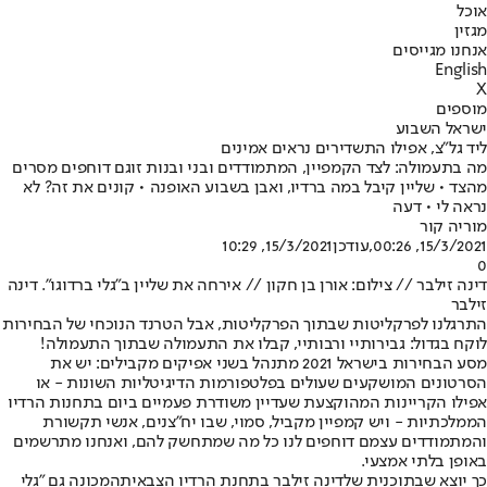
אוכל
מגזין
אנחנו מגייסים
English
X
מוספים
ישראל השבוע
ליד גל"צ, אפילו התשדירים נראים אמינים
מה בתעמולה: לצד הקמפיין, המתמודדים ובני ובנות זוגם דוחפים מסרים
מהצד • שליין קיבל במה ברדיו, ואבן בשבוע האופנה • קונים את זה? לא
נראה לי • דעה
מוריה קור
15/3/2021, 00:26
,עודכן
15/3/2021, 10:29
0
דינה זילבר // צילום: אורן בן חקון // אירחה את שליין ב"גלי ברדוגו". דינה
זילבר
התרגלנו לפרקליטות שבתוך הפרקליטות, אבל הטרנד הנוכחי של הבחירות
לוקח בגדול: גבירותיי ורבותיי, קבלו את התעמולה שבתוך התעמולה!
מסע הבחירות בישראל 2021 מתנהל בשני אפיקים מקבילים: יש את
הסרטונים המושקעים שעולים בפלטפורמות הדיגיטליות השונות - או
אפילו הקריינות המהוקצעת שעדיין משודרת פעמיים ביום בתחנות הרדיו
הממלכתיות - ויש קמפיין מקביל, סמוי, שבו יח"צנים, אנשי תקשורת
והמתמודדים עצמם דוחפים לנו כל מה שמתחשק להם, ואנחנו מתרשמים
באופן בלתי אמצעי.
כך יוצא שבתוכנית של
דינה זילבר בתחנת הרדיו הצבאית
המכונה גם "גלי