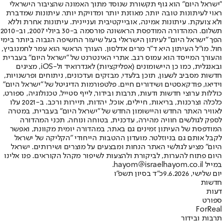
"ישראל היום" הוא גוף תקשורת שנוסד מתוך האמונה שהציבור הישראלי
ראוי לעיתונות טובה יותר, מאוזנת יותר ומדויקת יותר. עיתונות שמדברת
ולא צועקת. עיתונות אמינה, אובייקטיבית ועניינית. עיתונות אחרת וללא
תשלום. המהדורה המודפסת הראשונה פורסמה ב-30 ביולי 2007, וב-2010
הפך "ישראל היום" לעיתון הישראלי בעל שיעור החשיפה הגבוה ביותר בימי
חול. מו"ל העיתון היא ד"ר מרים אדלסון. העורך הראשי הוא עמר לחמנוביץ,
והעורך המייסד הוא עמוס רגב. אתרי האינטרנט של "ישראל היום" בעברית
ובאנגלית, כמו כן היישומונים (אפליקציות) לאנדרואיד ול-iOS, מציגים
חדשות מסביב לשעון, תוכן בלעדי, מבזקים ועדכונים, ניתוחים ופרשנויות,
וידיאו, פודקאסטים ושידורים חיים. פלטפורמות הדיגיטל של "ישראל היום"
כוללות ערוצי חדשות ודעות, תרבות ובידור, לייף סטייל, טכנולוגיה, ספורט,
כלכלה וצרכנות, בריאות, חיילים, אוכל, יהדות, תיירות ורכב. ב-2021 עלו
לאוויר האתר החדש והיישומון החדש של "ישראל היום" בעברית, במטרה
לספק לגולשים חוויה מהירה, עדכנית, בטוחה ונוחה. תכני המהדורה
המודפסת של העיתון זמינים גם באתר, במהדורה יומית מקוונת, ואפשר
לקבל אותם גם בניוזלטר. מועדון ההטבות הייחודי "הקליקה של ישראל
היום" מציע לגולשי האתר הנחות ומבצעים על מוצרים ושירותים. ישראל
היום פתוח להערות, לביקורת ולהצעות לשיפור מקהל הקוראים. פנו אלינו
במייל hayom@israelhayom.co.il.
יום שלישי, 9.6.2026
כ"ד בסיון תשפ"ו
חדשות
דעות
ספורט
ForReal
תרבות ובידור