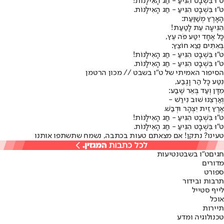
ט"וּ בִּשְׁבָט הִגִּיעַ - חַג הָאִילָנוֹת!
ט"וּ בִּשְׁבָט הִגִּיעַ - חַג הָאִילָנוֹת.
הָאָרֶץ מְשַׁוַּעַת:
הִגִּיעָה עֵת לָטַעַת!
כָּל אֶחָד יִטַּע פֹּה עֵץ,
בְּאִתִּים נֵצֵא חוֹצֵץ:
ט"וּ בִּשְׁבָט הִגִּיעַ - חַג הָאִילָנוֹת!
ט"וּ בִּשְׁבָט הִגִּיעַ - חַג הָאִילָנוֹת.
הסיפור האמיתי של ט"ו בשבט // מכון הרטמן
נִטַּע כָּל הַר וָגֶבַע,
מִדָּן וְעַד בְּאֵר שֶׁבַע:
וְאַרְצֵנוּ שׁוּב נִירַשׁ -
אֶרֶץ זֵית יִצְהָר וּדְבַשׁ.
ט"וּ בִּשְׁבָט הִגִּיעַ - חַג הָאִילָנוֹת!
ט"וּ בִּשְׁבָט הִגִּיעַ - חַג הָאִילָנוֹת.
טעינו? נתקן! אם מצאתם טעות בכתבה, נשמח שתשתפו אותנו
חגים
ט"ו בשבט
נטיעות
מדורים
ספורט
תרבות ובידור
לייף סטייל
אוכל
תיירות
טכנולוגיה ומדע