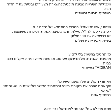
ירושלים 2040: העיר נערכת ל- 1.5 מליון תושבים
מנכ"לית העירייה מציגה תוכנית להשארת הצעירים ובניית עתיד הדור
הבא
בשיתוף עיריית ירושלים
שופינג, אמנות ואוכל: המרכז המתחדש של מזרח י-ם
קפיצה קטנה לחו"ל: טיילת חדשה, מיצגי אמנות, וכיכרות משופצות
בהשקעה של 100 מיליון ₪
בשיתוף עיריית ירושלים
כך תחסכו בחשמל בלי להזיע
מהפכת האנרגיה של תדיראן: שליטה, אבטחת מידע וניהול אקלים חכם
בבית
בשיתוף TADIRAN
מאחורי הקלעים של הטעם הישראלי
איך אסם הפכה את תקופת הצנע והמחסור הקשה של שנות ה-40 למותג
לאומי?
בשיתוף אסם
אתם עוד לא שם? הטיסה למונדיאל כבר יצאה