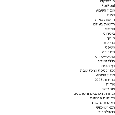
הורוסקופ
ForReal
מגזין השבוע
דעות
חדשות בארץ
חדשות בעולם
פוליטי
ביטחוני
חינוך
בריאות
משפט
תחבורה
פוליטי-מדיני
כללי ומידע
דף הבית
זמני כניסת וצאת שבת
מגזין השבוע
בחירות 2026
אודות
צור קשר
נבחרת הכתבים והפרשנים
מדיניות פרטיות
הצהרת נגישות
תנאי שימוש
כדאי
להכיר