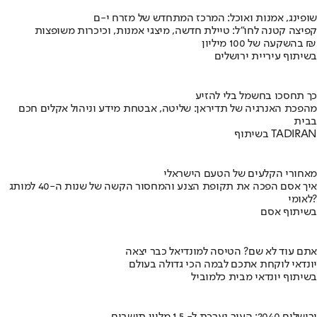
שופינג, אמנות ואוכל: המרכז המתחדש של מזרח י-ם
קפיצה קטנה לחו"ל: טיילת חדשה, מיצגי אמנות, וכיכרות משופצות
בהשקעה של 100 מיליון ₪
בשיתוף עיריית ירושלים
כך תחסכו בחשמל בלי להזיע
מהפכת האנרגיה של תדיראן: שליטה, אבטחת מידע וניהול אקלים חכם
בבית
בשיתוף TADIRAN
מאחורי הקלעים של הטעם הישראלי
איך אסם הפכה את תקופת הצנע והמחסור הקשה של שנות ה-40 למותג
לאומי?
בשיתוף אסם
אתם עוד לא שם? הטיסה למונדיאל כבר יצאה
יונדאי לוקחת אתכם לבמה הכי גדולה בעולם
בשיתוף יונדאי מבית כלמוביל