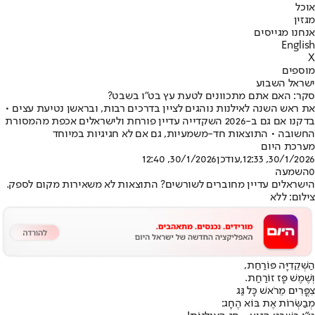
אוכל
מגזין
אנחנו מגייסים
English
X
מוספים
ישראל השבוע
סקר: האם אתם מתכוונים לטעת עץ בט"ו בשבט?
את ראש השנה לאילנות נוהגים לציין בדרכים רבות, ובראשן נטיעת עצים •
בדקנו אם גם ב-2026 השקדייה עדיין פורחת ולישראלים אכפת מהמסורת
החשובה • התוצאות חד-משמעיות, גם אם לא חגיגיות במיוחד
מערכת היום
30/1/2026, 12:33
,עודכן
30/1/2026, 12:40
0
השמעה
הישראלים עדיין מחוברים לשורשים? התוצאות לא משאירות מקום לספק.
צילום: ללא
הַשְּׁקֵדִיָּה פּוֹרַחַת,
וְשֶׁמֶשׁ פָּז זוֹרַחַת.
צִפֳּרִים מֵרֹאשׁ כָּל גַּג
מְבַשְּׂרוֹת אֶת בּוֹא הֶחָג: