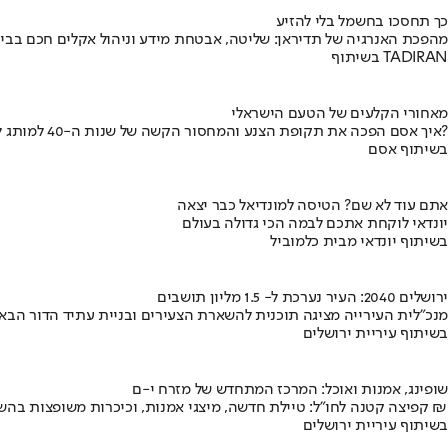
כך תחסכו בחשמל בלי להזיע
מהפכת האנרגיה של תדיראן: שליטה, אבטחת מידע וניהול אקלים חכם בבי
בשיתוף TADIRAN
מאחורי הקלעים של הטעם הישראלי
איך אסם הפכה את תקופת הצנע והמחסור הקשה של שנות ה-40 למותג לאומי?
בשיתוף אסם
אתם עוד לא שם? הטיסה למונדיאל כבר יצאה
יונדאי לוקחת אתכם לבמה הכי גדולה בעולם
בשיתוף יונדאי מבית כלמוביל
ירושלים 2040: העיר נערכת ל- 1.5 מליון תושבים
מנכ"לית העירייה מציגה תוכנית להשארת הצעירים ובניית עתיד הדור הבא
בשיתוף עיריית ירושלים
שופינג, אמנות ואוכל: המרכז המתחדש של מזרח י-ם
קפיצה קטנה לחו"ל: טיילת חדשה, מיצגי אמנות, וכיכרות משופצות בהשקעה של 100 מיליון ₪
בשיתוף עיריית ירושלים