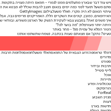
ויש עוד דבר שבארץ מתעלמים ממנו לגמרי - חמאס היתה מצויה בתקופת ב
סתם משעל תועד לפני כמה ימים בנאום חוצב להבות שכלל לא מבטא את ה
עיתוי הנאום לא היה מקרי. חאלד משעל,צילום: GettyImages
האירופאים, כמובן, קונים את השקרים הללו. האמריקנים מרימים גבה, אבל
איך משנים זאת? במבצע צבאי לעקירת הנשק של הארגון משורש, ובוודאי שלא
היתה יותר מעורפלת: "מה בוער לנו?"
הטור המלא של עמית סגל - מחר באתר
טעינו? נתקן! אם מצאתם טעות בכתבה, נשמח שתשתפו אותנו
דונלד טראמפ
הזרוע הצבאית של החמאס
חאלד משעל
חמאס
מלחמת חרבות ב
מדורים
ספורט
תרבות ובידור
לייף סטייל
אוכל
תיירות
טכנולוגיה ומדע
הורוסקופ
ForReal
מגזין השבוע
דעות
חדשות בארץ
חדשות בעולם