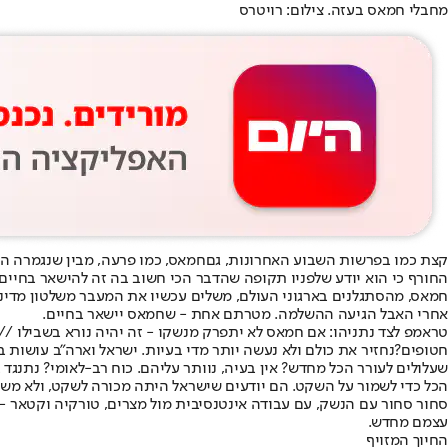
מחבלי חמאס בעזה. צילום: רויטרס
קצת כמו בפרשות השבוע האחרונות, גם
חמאס
החורף כי הוא יודע שלפניו תקופה שהדבר הכי חשוב בה זה להישאר בחיים.
חמאס, מהסתגלנים בארגוני העולם, משלים עכשיו את המעבר משלטון מדינתי לארגון גרילה
אחרי האבל הגיעה ההשלמה. מטרתם אחת - שחמאס יישאר בחיים.
טראמפ לצד נתניהו: אם חמאס לא יתפרק מנשקו - זה יהיה נורא בשבילו // 
חטופים?
נחזיר את כולם ולא נעשה יותר מדי בעיות
שעלולים לעורר הכל מחדש? אין בעיה, נוותר עליהם. כוח רב-לאומי? נתנגד 
הכל כדי לשמור על השקט. הם יודעים ש
ישראל היתה מכורה לשקט
, ולא מש
סחור סחור עם הנשק, עם עבודה אינטנסיבית מול מצרים, טורקיה וקטאר - כ
עצמם מחדש.
החיוך המזויף