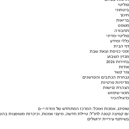
פוליטי
ביטחוני
חינוך
בריאות
משפט
תחבורה
פוליטי-מדיני
כללי ומידע
דף הבית
זמני כניסת וצאת שבת
מגזין השבוע
בחירות 2026
אודות
צור קשר
נבחרת הכתבים והפרשנים
מדיניות פרטיות
הצהרת נגישות
תנאי שימוש
כדאי
להכיר
שופינג, אמנות ואוכל: המרכז המתחדש של מזרח י-ם
קפיצה קטנה לחו"ל: טיילת חדשה, מיצגי אמנות, וכיכרות משופצות בהשקעה של 100 מיליון ₪
בשיתוף עיריית ירושלים