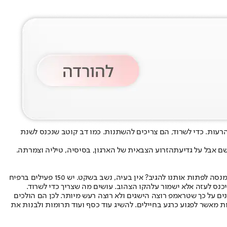
טובות (או 17, במקרה שלהם), מגיעות השנים הרעות. כדי לשרוד, הם צריכים להשתנות. כמו דב קוטב שנכנס לשנת
הזרוע הצבאית של הארגון
, בסיסיה, טיליה וצמרתה.
. ישראל וארה"ב עושות בעיות לאנשים שאנחנו רוצים למנות לוועדה? אין בעיה, נביא אחרים. ישראל מנסה לפתות אותנו להגיב? אין בעיה, נשב בשקט. יש 150 פעילים ברפיח
יכנס לעזה אלא ישמור על
הקו הצהוב
. עושים מה שצריך כדי לשרוד.
ם על כך שטראמפ רוצה הישגים ולא רוצה רעש מיותר. לכן הם הולכים
 מאשר לפגוע כרגע בחיילים. להשיג עוד כסף ועוד תרומות ולבנות את