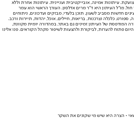
ועקת. עיתונות אמינה, אובייקטיבית ועניינית. עיתונות אחרת וללא
עור החשיפה הגבוה ביותר בימי חול. מו"ל העיתון היא ד"ר מרים אדלסון. העורך הראשי הוא עמר
 והעורך המייסד הוא עמוס רגב. אתרי האינטרנט של "ישראל היום" בעברית ובאנגלית, כמו כן היישומונים (אפליקציות) לאנדרואיד ול-iOS, מציגים חדשות מסביב לשעון, תוכן בלעדי, מבזקים ועדכונים, ניתוחים
, ספורט, כלכלה וצרכנות, בריאות, חיילים, אוכל, יהדות, תיירות ורכב.
דורה המודפסת של העיתון זמינים גם באתר, במהדורה יומית מקוונת,
היום פתוח להערות, לביקורת ולהצעות לשיפור מקהל הקוראים. פנו אלינו