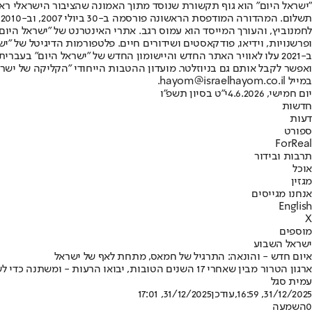
"ישראל היום" הוא גוף תקשורת שנוסד מתוך האמונה שהציבור הישראלי ראוי 
ת
ופרשנויות, וידיאו, פודקאסטים ושידורים חיים. פלטפורמות הדיגיטל של "ישרא
ב-2021 עלו לאוויר האתר החדש והיישומון החדש של "ישראל היום" בע
ואפשר לקבל אותם גם בניוזלטר. מועדון ההטבות הייחודי "הקליקה של ישרא
במייל hayom@israelhayom.co.il.
יום חמישי, 4.6.2026
י"ט בסיון תשפ"ו
חדשות
דעות
ספורט
ForReal
תרבות ובידור
אוכל
מגזין
אנחנו מגייסים
English
X
מוספים
ישראל השבוע
איום חדש - והונאה: התרגיל של חמאס, מתחת לאף של ישראל
ארגון הטרור מבין שאחרי 17 השנים הטובות, יבואו הרעות - ומשתנה כדי לשרוד • התוכנית: לנצל את הרצון של טראמפ בשקט והישגים, ולהתעצם בחשאי • הצרה היא שיש מי שקונים את השקר
עמית סגל
31/12/2025, 16:59
,עודכן
31/12/2025, 17:01
0
השמעה