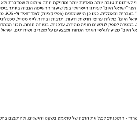
לעיתונות טובה יותר, מאוזנת יותר ומדויקת יותר. עיתונות שמדברת ולא צ
שלום. המהדורה המודפסת הראשונה פורסמה ב-30 ביולי 2007, וב-2010 הפך "ישראל היום" לעיתון הישראלי בעל שי
לחמנוביץ,
ל היום" כוללות ערוצי חדשות ודעות, תרבות ובידור, לייף סטייל, טכנולוגיה
ברית, במטרה לספק לגולשים חוויה מהירה, עדכנית, בטוחה ונוחה. תכני המה
ל היום" מציע לגולשי האתר הנחות ומבצעים על מוצרים ושירותים. ישראל 