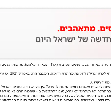
, כמו פרעה, מבין שנגמרה החגיגה. שאחרי שבע השנים ה
 לתנועת מחתרת רדומה. המעבר החל באפריל 2024. אז נרשם אבל על גדיעת
מתוך רשת X
בהתחלה, לא הצלחנו? לא נורא, נעבור לתוכנית ב' - שהכוח הרב-לאומי לא י
וכנעים שתוכנית הגמילה שעברה בשנתיים האחרונות תחזיק מעמד. הם בוני
די שיהיו בצד שלה. הם מעדיפים לעשות לישראל צרות בזירות הבינלאומיות