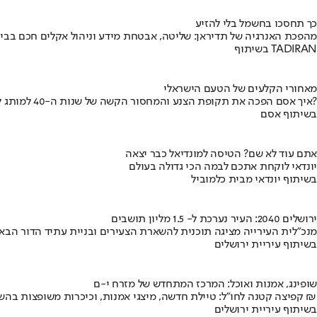
כך תחסכו בחשמל בלי להזיע
מהפכת האנרגיה של תדיראן: שליטה, אבטחת מידע וניהול אקלים חכם בבי
בשיתוף TADIRAN
מאחורי הקלעים של הטעם הישראלי
איך אסם הפכה את תקופת הצנע והמחסור הקשה של שנות ה-40 למותג לאומי?
בשיתוף אסם
אתם עוד לא שם? הטיסה למונדיאל כבר יצאה
יונדאי לוקחת אתכם לבמה הכי גדולה בעולם
בשיתוף יונדאי מבית כלמוביל
ירושלים 2040: העיר נערכת ל- 1.5 מליון תושבים
מנכ"לית העירייה מציגה תוכנית להשארת הצעירים ובניית עתיד הדור הבא
בשיתוף עיריית ירושלים
שופינג, אמנות ואוכל: המרכז המתחדש של מזרח י-ם
קפיצה קטנה לחו"ל: טיילת חדשה, מיצגי אמנות, וכיכרות משופצות בהשקעה של 100 מיליון ₪
בשיתוף עיריית ירושלים